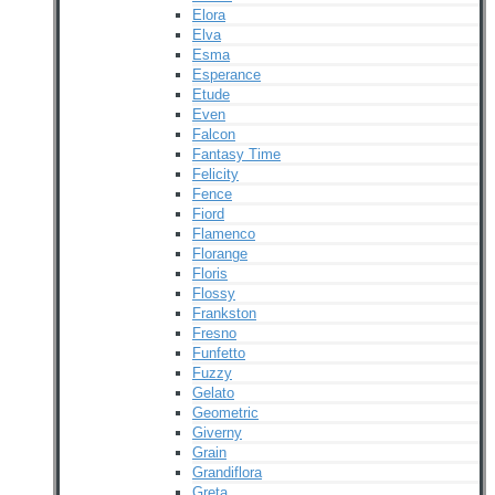
Elora
Elva
Esma
Esperance
Etude
Even
Falcon
Fantasy Time
Felicity
Fence
Fiord
Flamenco
Florange
Floris
Flossy
Frankston
Fresno
Funfetto
Fuzzy
Gelato
Geometric
Giverny
Grain
Grandiflora
Greta