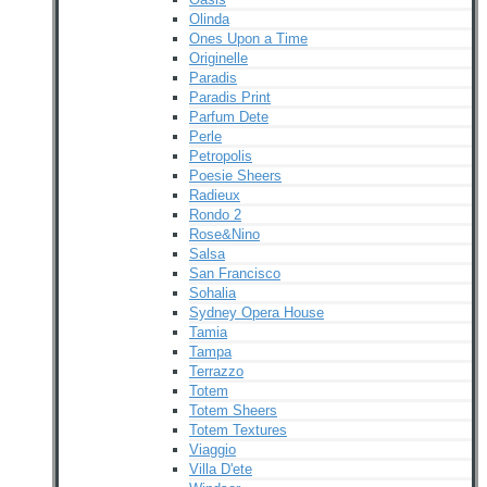
Olinda
Ones Upon a Time
Originelle
Paradis
Paradis Print
Parfum Dete
Perle
Petropolis
Poesie Sheers
Radieux
Rondo 2
Rose&Nino
Salsa
San Francisco
Sohalia
Sydney Opera House
Tamia
Tampa
Terrazzo
Totem
Totem Sheers
Totem Textures
Viaggio
Villa D'ete