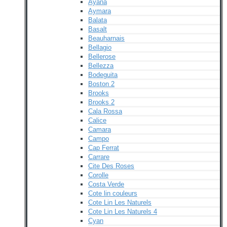
Ayana
Aymara
Balata
Basalt
Beauharnais
Bellagio
Bellerose
Bellezza
Bodeguita
Boston 2
Brooks
Brooks 2
Cala Rossa
Calice
Camara
Campo
Cap Ferrat
Carrare
Cite Des Roses
Corolle
Costa Verde
Cote lin couleurs
Cote Lin Les Naturels
Cote Lin Les Naturels 4
Cyan