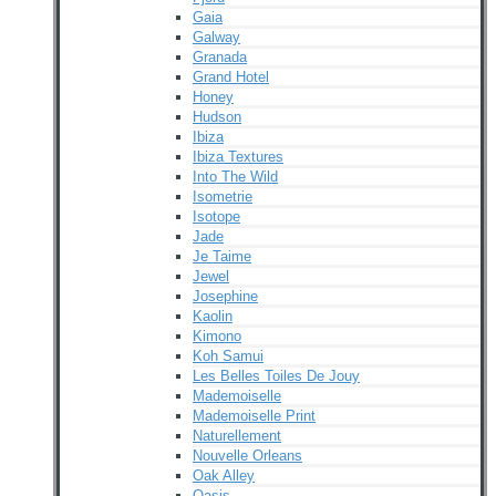
Gaia
Galway
Granada
Grand Hotel
Honey
Hudson
Ibiza
Ibiza Textures
Into The Wild
Isometrie
Isotope
Jade
Je Taime
Jewel
Josephine
Kaolin
Kimono
Koh Samui
Les Belles Toiles De Jouy
Mademoiselle
Mademoiselle Print
Naturellement
Nouvelle Orleans
Oak Alley
Oasis