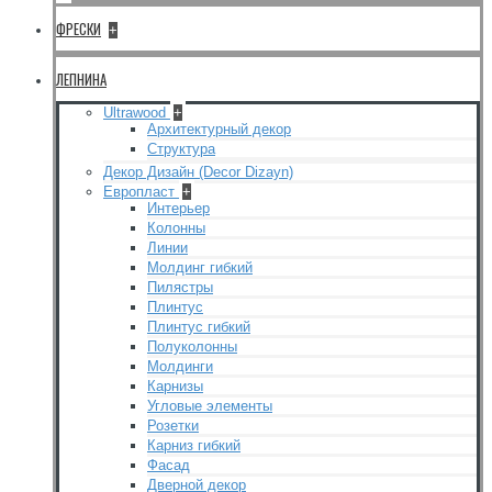
ФРЕСКИ
+
ЛЕПНИНА
Ultrawood
+
Архитектурный декор
Структура
Декор Дизайн (Decor Dizayn)
Европласт
+
Интерьер
Колонны
Линии
Молдинг гибкий
Пилястры
Плинтус
Плинтус гибкий
Полуколонны
Молдинги
Карнизы
Угловые элементы
Розетки
Карниз гибкий
Фасад
Дверной декор