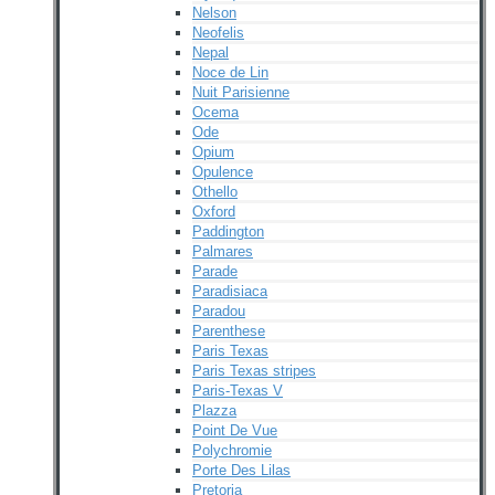
Nelson
Neofelis
Nepal
Noce de Lin
Nuit Parisienne
Ocema
Ode
Opium
Opulence
Othello
Oxford
Paddington
Palmares
Parade
Paradisiaca
Paradou
Parenthese
Paris Texas
Paris Texas stripes
Paris-Texas V
Plazza
Point De Vue
Polychromie
Porte Des Lilas
Pretoria