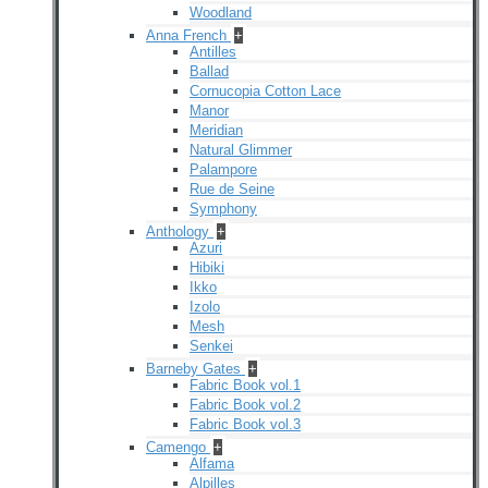
Woodland
Anna French
+
Antilles
Ballad
Cornucopia Cotton Lace
Manor
Meridian
Natural Glimmer
Palampore
Rue de Seine
Symphony
Anthology
+
Azuri
Hibiki
Ikko
Izolo
Mesh
Senkei
Barneby Gates
+
Fabric Book vol.1
Fabric Book vol.2
Fabric Book vol.3
Camengo
+
Alfama
Alpilles