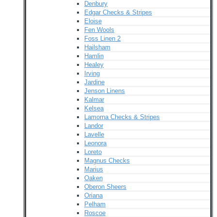
Denbury
Edgar Checks & Stripes
Eloise
Fen Wools
Foss Linen 2
Hailsham
Hamlin
Healey
Irving
Jardine
Jenson Linens
Kalmar
Kelsea
Lamorna Checks & Stripes
Landor
Lavelle
Leonora
Loreto
Magnus Checks
Marius
Oaken
Oberon Sheers
Oriana
Pelham
Roscoe