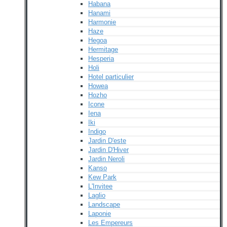
Habana
Hanami
Harmonie
Haze
Hegoa
Hermitage
Hesperia
Holi
Hotel particulier
Howea
Hozho
Icone
Iena
Iki
Indigo
Jardin D'este
Jardin D'Hiver
Jardin Neroli
Kanso
Kew Park
L'Invitee
Laglio
Landscape
Laponie
Les Empereurs