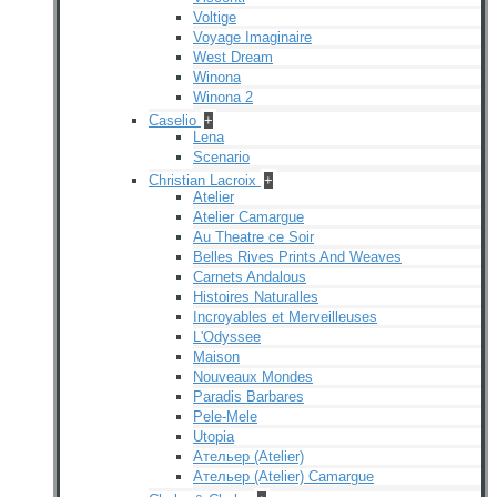
Voltige
Voyage Imaginaire
West Dream
Winona
Winona 2
Caselio
+
Lena
Scenario
Christian Lacroix
+
Atelier
Atelier Camargue
Au Theatre ce Soir
Belles Rives Prints And Weaves
Carnets Andalous
Histoires Naturalles
Incroyables et Merveilleuses
L'Odyssee
Maison
Nouveaux Mondes
Paradis Barbares
Pele-Mele
Utopia
Ательер (Atelier)
Ательер (Atelier) Camargue