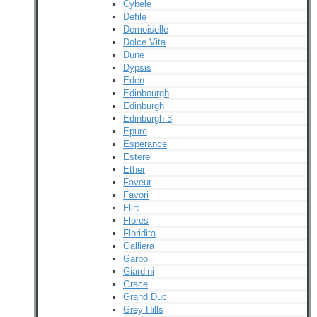
Cybele
Defile
Demoiselle
Dolce Vita
Dune
Dypsis
Eden
Edinbourgh
Edinburgh
Edinburgh 3
Epure
Esperance
Esterel
Ether
Faveur
Favori
Flirt
Flores
Floridita
Galliera
Garbo
Giardini
Grace
Grand Duc
Grey Hills