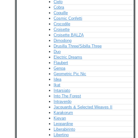
Cielo
Cobra
Coquille
Cosmic Confetti
Crocodile
Croisette
Croisette BALZA
Dimodong
Drusilla Three/Sibilla Three
Duo
Electric Dreams
Flaubert
Genoa
Geometric Pic Nic
Idea
Ikat
Intarsiato
Into The Forest
Intraverdo
Jacquards & Selected Weaves II
Karakorum
Kievan
Leopardine
Liberabirinto
Libertino