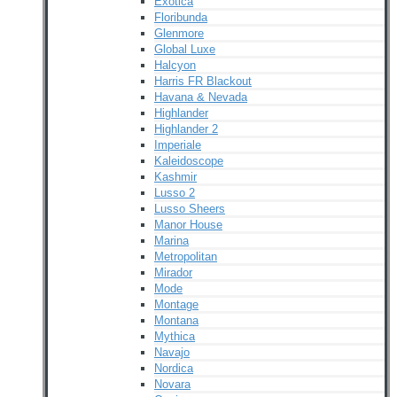
Exotica
Floribunda
Glenmore
Global Luxe
Halcyon
Harris FR Blackout
Havana & Nevada
Highlander
Highlander 2
Imperiale
Kaleidoscope
Kashmir
Lusso 2
Lusso Sheers
Manor House
Marina
Metropolitan
Mirador
Mode
Montage
Montana
Mythica
Navajo
Nordica
Novara