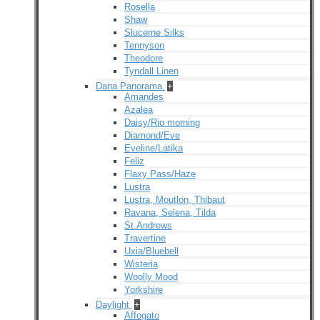
Rosella
Shaw
Slucerne Silks
Tennyson
Theodore
Tyndall Linen
Dana Panorama
+
Amandes
Azalea
Daisy/Rio morning
Diamond/Eve
Eveline/Latika
Feliz
Flaxy Pass/Haze
Lustra
Lustra, Moutlon, Thibaut
Ravana, Selena, Tilda
St.Andrews
Travertine
Uxia/Bluebell
Wisteria
Woolly Mood
Yorkshire
Daylight
+
Affogato