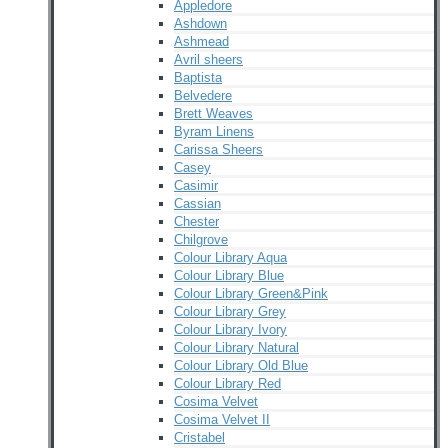
Appledore
Ashdown
Ashmead
Avril sheers
Baptista
Belvedere
Brett Weaves
Byram Linens
Carissa Sheers
Casey
Casimir
Cassian
Chester
Chilgrove
Colour Library Aqua
Colour Library Blue
Colour Library Green&Pink
Colour Library Grey
Colour Library Ivory
Colour Library Natural
Colour Library Old Blue
Colour Library Red
Cosima Velvet
Cosima Velvet II
Cristabel