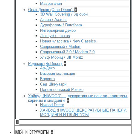
Мавритания
Орак Декор (Orac Decor)
+
3D Wall Covering / 3д обои
Аксен / Axxent
Дурофолам / Durofoam
Интерьерный декор
Люксус / Luxxus
Новая классика / New Classics
Современный / Modern
Современный 2.0 / Modern 2.0
Ульф Мориц / Ulf Moritz
Родекор (RoDecor)
+
Ар-Деко
Базовая коллекция
Барокко
Сад Шинуазри
Царскосельский Рококо
Хайвуд (HIWOOD) — декоративные панели, плинтусы,
карнизы и молдинги
+
Hiwood Decor
ХАЙВУД (HIWOOD) ДЕКОРАТИВНЫЕ ПАНЕЛИ,
МОЛДИНГИ И ПЛИНТУСЫ
+
КЛЕЙ | ИНСТРУМЕНТЫ
+