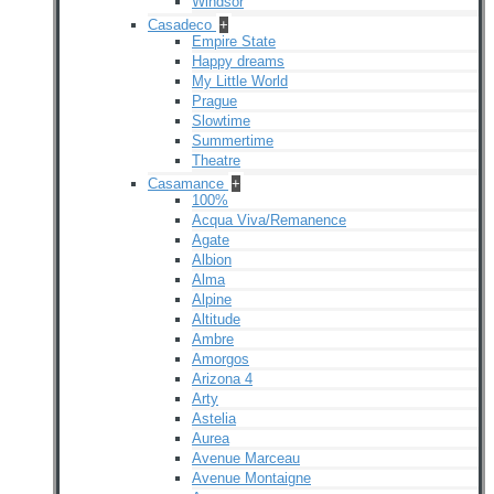
Windsor
Casadeco
+
Empire State
Happy dreams
My Little World
Prague
Slowtime
Summertime
Theatre
Casamance
+
100%
Acqua Viva/Remanence
Agate
Albion
Alma
Alpine
Altitude
Ambre
Amorgos
Arizona 4
Arty
Astelia
Aurea
Avenue Marceau
Avenue Montaigne