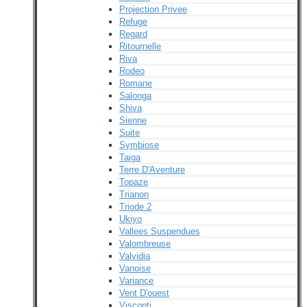
Projection Privee
Refuge
Regard
Ritournelle
Riva
Rodeo
Romane
Salonga
Shiva
Sienne
Suite
Symbiose
Taiga
Terre D'Aventure
Topaze
Trianon
Triode 2
Ukiyo
Vallees Suspendues
Valombreuse
Valvidia
Vanoise
Variance
Vent D'ouest
Visconti