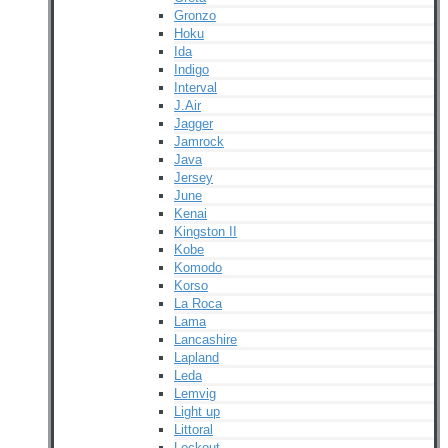
Gronzo
Hoku
Ida
Indigo
Interval
J.Air
Jagger
Jamrock
Java
Jersey
June
Kenai
Kingston II
Kobe
Komodo
Korso
La Roca
Lama
Lancashire
Lapland
Leda
Lemvig
Light up
Littoral
Lockout