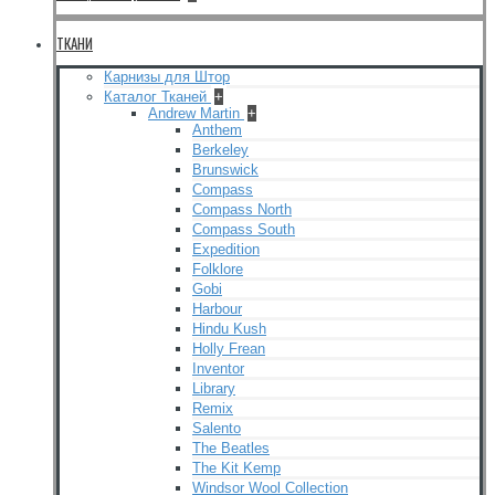
ТКАНИ
Карнизы для Штор
Каталог Тканей
+
Andrew Martin
+
Anthem
Berkeley
Brunswick
Compass
Compass North
Compass South
Expedition
Folklore
Gobi
Harbour
Hindu Kush
Holly Frean
Inventor
Library
Remix
Salento
The Beatles
The Kit Kemp
Windsor Wool Collection