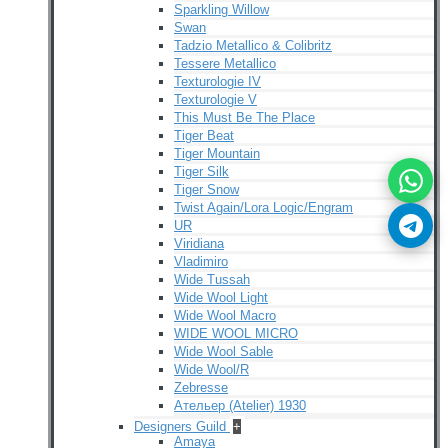
Sparkling Willow
Swan
Tadzio Metallico & Colibritz
Tessere Metallico
Texturologie IV
Texturologie V
This Must Be The Place
Tiger Beat
Tiger Mountain
Tiger Silk
Tiger Snow
Twist Again/Lora Logic/Engram
UR
Viridiana
Vladimiro
Wide Tussah
Wide Wool Light
Wide Wool Macro
WIDE WOOL MICRO
Wide Wool Sable
Wide Wool/R
Zebresse
Ательер (Atelier) 1930
Designers Guild
+
Amaya