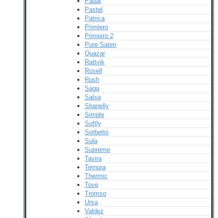
Padar
Pastel
Patrica
Primiero
Primiero 2
Pure Saten
Quazar
Rattvik
Rosell
Rush
Saga
Salsa
Shanelly
Simple
Softly
Sorbetto
Sula
Supreme
Tavira
Ternura
Thermic
Tove
Tromso
Ursa
Valdez