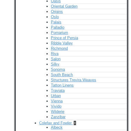
Oasis
Oriental Garden
Origins
Oslo
Palais
Palladio
Pomarium
Prince of Persia
Ribble Valley
Richmond
Riva
Salon
Silky
Sonoma
South Beach
Structures Trevira Weaves
Tatton Linens
Traviata
Urban
Vienna
Vivido
Wilderie
Zanzibar
Colefax and Fowler
+
Albeck