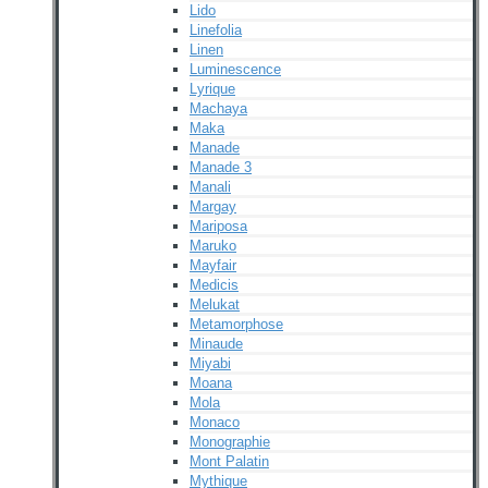
Lido
Linefolia
Linen
Luminescence
Lyrique
Machaya
Maka
Manade
Manade 3
Manali
Margay
Mariposa
Maruko
Mayfair
Medicis
Melukat
Metamorphose
Minaude
Miyabi
Moana
Mola
Monaco
Monographie
Mont Palatin
Mythique