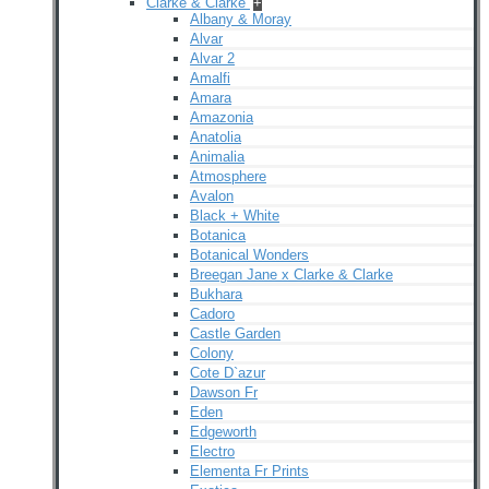
Clarke & Clarke
+
Albany & Moray
Alvar
Alvar 2
Amalfi
Amara
Amazonia
Anatolia
Animalia
Atmosphere
Avalon
Black + White
Botanica
Botanical Wonders
Breegan Jane x Clarke & Clarke
Bukhara
Cadoro
Castle Garden
Colony
Cote D`azur
Dawson Fr
Eden
Edgeworth
Electro
Elementa Fr Prints