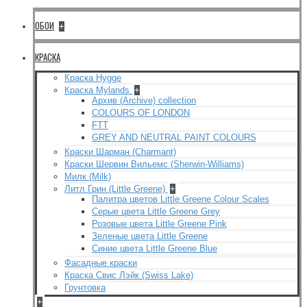
ОБОИ
+
КРАСКА
Краска Hygge
Краска Mylands
+
Архив (Archive) collection
COLOURS OF LONDON
FTT
GREY AND NEUTRAL PAINT COLOURS
Краски Шарман (Charmant)
Краски Шервин Вильемс (Sherwin-Williams)
Милк (Milk)
Литл Грин (Little Greene)
+
Палитра цветов Little Greene Colour Scales
Серые цвета Little Greene Grey
Розовые цвета Little Greene Pink
Зеленые цвета Little Greene
Синие цвета Little Greene Blue
Фасадные краски
Краска Свис Лэйк (Swiss Lake)
Грунтовка
+