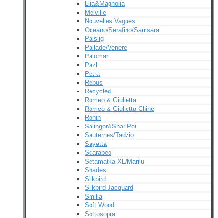
Lira&Magnolia
Melville
Nouvelles Vagues
Oceano/Serafino/Samsara
Paislig
Pallade/Venere
Palomar
Pazl
Petra
Rebus
Recycled
Romeo & Giulietta
Romeo & Giulietta Chine
Ronin
Salinger&Shar Pei
Sauternes/Tadzio
Sayetta
Scarabeo
Setamatka XL/Marilu
Shades
Silkbird
Silkbird Jacquard
Smilla
Soft Wood
Sottosopra