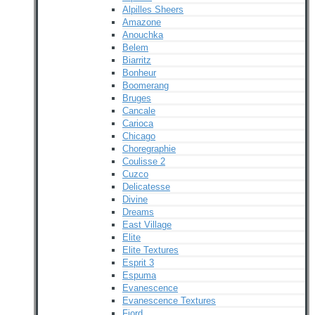
Alpilles Sheers
Amazone
Anouchka
Belem
Biarritz
Bonheur
Boomerang
Bruges
Cancale
Carioca
Chicago
Choregraphie
Coulisse 2
Cuzco
Delicatesse
Divine
Dreams
East Village
Elite
Elite Textures
Esprit 3
Espuma
Evanescence
Evanescence Textures
Fjord