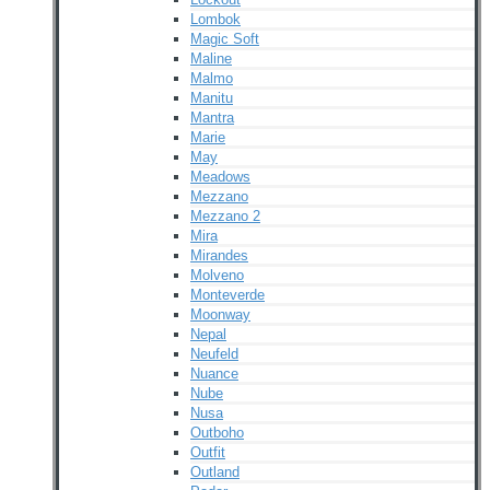
Lombok
Magic Soft
Maline
Malmo
Manitu
Mantra
Marie
May
Meadows
Mezzano
Mezzano 2
Mira
Mirandes
Molveno
Monteverde
Moonway
Nepal
Neufeld
Nuance
Nube
Nusa
Outboho
Outfit
Outland