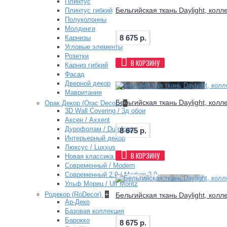
Плинтус
Бельгийская ткань Daylight, колл
Плинтус гибкий
Полуколонны
Молдинги
8 675 р.
Карнизы
Угловые элементы
Розетки
В КОРЗИНУ
Карниз гибкий
Фасад
Дверной декор
Мавритания
Бельгийская ткань Daylight, колл
Орак Декор (Orac Decor)
+
3D Wall Covering / 3д обои
Аксен / Axxent
Дурофолам / Durofoam
8 675 р.
Интерьерный декор
Люксус / Luxxus
В КОРЗИНУ
Новая классика / New Classics
Современный / Modern
Современный 2.0 / Modern 2.0
Ульф Мориц / Ulf Moritz
Родекор (RoDecor)
+
Бельгийская ткань Daylight, колле
Ар-Деко
Базовая коллекция
Барокко
8 675 р.