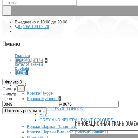
Ежедневно с 10:00 до 20:00
8 (495) 109-02-76
МЕНЮ
Главная
ПРОИЗВОДИТЕЛИ
ТКАНИ
+
Каталог Тканей
Daylight
ОБОИ
+
Quazar
Фильтр
0
КРАСКА
Фильтр
×
Краска Hygge
Фильтр
Цена
Краска Mylands
+
Архив (Archive) collection
–
COLOURS OF LONDON
Показать результаты
FTT
GREY AND NEUTRAL PAINT COLOURS
ИННОВАЦИОННАЯ ТКАНЬ QUAZA
Краски Шарман (Charmant)
Краски Шервин Вильемс (Sherwin-Williams)
Милк (Milk)