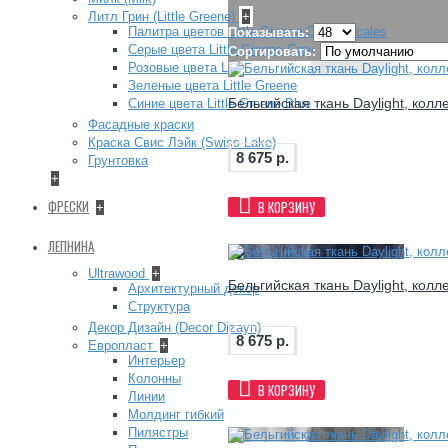
Литл Грин (Little Greene)
+
Палитра цветов Little Greene Colour Scales
Показывать:
Серые цвета Little Greene Grey
Сортировать:
Розовые цвета Little Greene Pink
Зеленые цвета Little Greene
Бельгийская ткань Daylight, колл
Синие цвета Little Greene Blue
Фасадные краски
Краска Свис Лэйк (Swiss Lake)
8 675 р.
Грунтовка
+
ФРЕСКИ
В КОРЗИНУ
+
ЛЕПНИНА
Ultrawood
+
Бельгийская ткань Daylight, колл
Архитектурный декор
Структура
Декор Дизайн (Decor Dizayn)
8 675 р.
Европласт
+
Интерьер
Колонны
В КОРЗИНУ
Линии
Молдинг гибкий
Пилястры