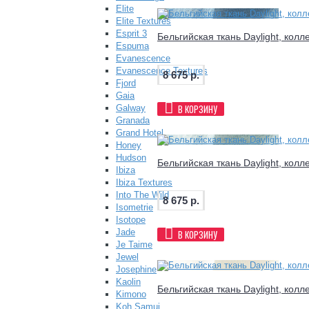
Elite
Elite Textures
Esprit 3
Бельгийская ткань Daylight, колл
Espuma
Evanescence
Evanescence Textures
8 675 р.
Fjord
Gaia
В КОРЗИНУ
Galway
Granada
Grand Hotel
Honey
Hudson
Бельгийская ткань Daylight, колл
Ibiza
Ibiza Textures
Into The Wild
8 675 р.
Isometrie
Isotope
Jade
В КОРЗИНУ
Je Taime
Jewel
Josephine
Kaolin
Бельгийская ткань Daylight, колл
Kimono
Koh Samui