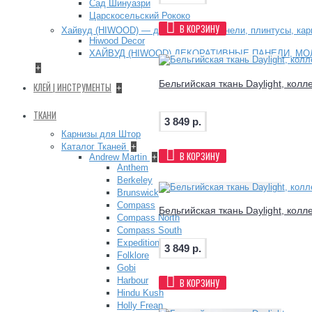
Сад Шинуазри
Царскосельский Рококо
В КОРЗИНУ
Хайвуд (HIWOOD) — декоративные панели, плинтусы, ка
Hiwood Decor
ХАЙВУД (HIWOOD) ДЕКОРАТИВНЫЕ ПАНЕЛИ, МО
+
Бельгийская ткань Daylight, кол
КЛЕЙ | ИНСТРУМЕНТЫ
+
ТКАНИ
3 849 р.
Карнизы для Штор
Каталог Тканей
+
В КОРЗИНУ
Andrew Martin
+
Anthem
Berkeley
Brunswick
Compass
Бельгийская ткань Daylight, колл
Compass North
Compass South
Expedition
3 849 р.
Folklore
Gobi
Harbour
В КОРЗИНУ
Hindu Kush
Holly Frean