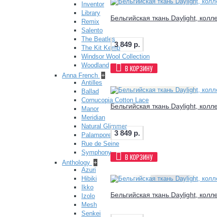
Inventor
Library
Бельгийская ткань Daylight, колл
Remix
Salento
The Beatles
3 849 р.
The Kit Kemp
Windsor Wool Collection
Woodland
В КОРЗИНУ
Anna French
+
Antilles
Ballad
Cornucopia Cotton Lace
Бельгийская ткань Daylight, кол
Manor
Meridian
Natural Glimmer
3 849 р.
Palampore
Rue de Seine
Symphony
В КОРЗИНУ
Anthology
+
Azuri
Hibiki
Ikko
Бельгийская ткань Daylight, колл
Izolo
Mesh
Senkei