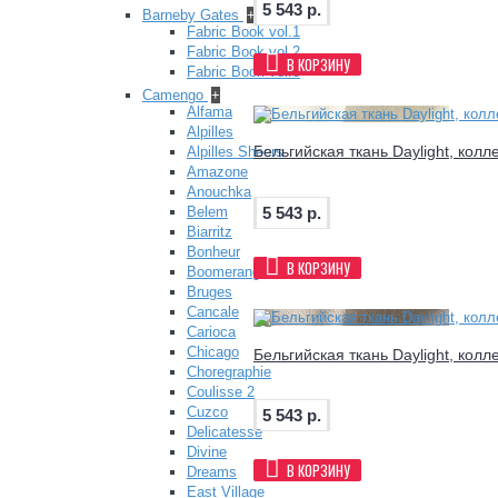
5 543 р.
Barneby Gates
+
Fabric Book vol.1
Fabric Book vol.2
В КОРЗИНУ
Fabric Book vol.3
Camengo
+
Alfama
Alpilles
Бельгийская ткань Daylight, колл
Alpilles Sheers
Amazone
Anouchka
5 543 р.
Belem
Biarritz
Bonheur
В КОРЗИНУ
Boomerang
Bruges
Cancale
Carioca
Chicago
Бельгийская ткань Daylight, колл
Choregraphie
Coulisse 2
Cuzco
5 543 р.
Delicatesse
Divine
В КОРЗИНУ
Dreams
East Village