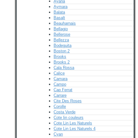
Ayana
Aymara
Balata
Basalt
Beauharnais
Bellagio
Bellerose
Bellezza
Bodeguita
Boston 2
Brooks
Brooks 2
Cala Rossa
Calice
Camara
Campo
Cap Ferrat
Carrare
Cite Des Roses
Corolle
Costa Verde
Cote lin couleurs
Cote Lin Les Naturels
Cote Lin Les Naturels 4
Cyan