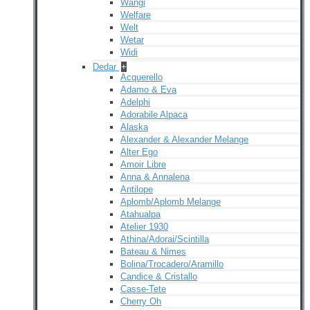
Wangi
Welfare
Welt
Wetar
Widi
Dedar
+
Acquerello
Adamo & Eva
Adelphi
Adorabile Alpaca
Alaska
Alexander & Alexander Melange
Alter Ego
Amoir Libre
Anna & Annalena
Antilope
Aplomb/Aplomb Melange
Atahualpa
Atelier 1930
Athina/Adorai/Scintilla
Bateau & Nimes
Bolina/Trocadero/Aramillo
Candice & Cristallo
Casse-Tete
Cherry Oh