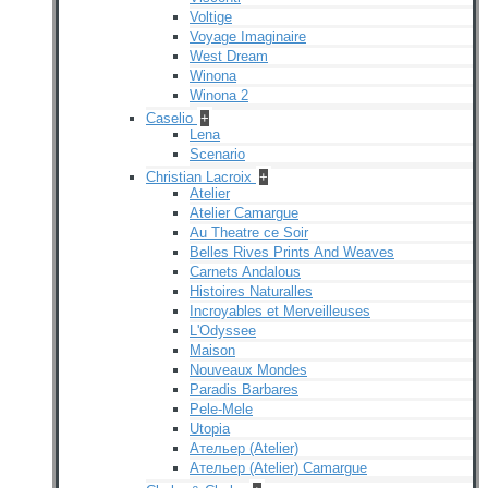
Voltige
Voyage Imaginaire
West Dream
Winona
Winona 2
Caselio
+
Lena
Scenario
Christian Lacroix
+
Atelier
Atelier Camargue
Au Theatre ce Soir
Belles Rives Prints And Weaves
Carnets Andalous
Histoires Naturalles
Incroyables et Merveilleuses
L'Odyssee
Maison
Nouveaux Mondes
Paradis Barbares
Pele-Mele
Utopia
Ательер (Atelier)
Ательер (Atelier) Camargue