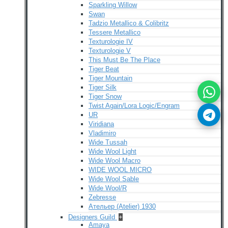
Sparkling Willow
Swan
Tadzio Metallico & Colibritz
Tessere Metallico
Texturologie IV
Texturologie V
This Must Be The Place
Tiger Beat
Tiger Mountain
Tiger Silk
Tiger Snow
Twist Again/Lora Logic/Engram
UR
Viridiana
Vladimiro
Wide Tussah
Wide Wool Light
Wide Wool Macro
WIDE WOOL MICRO
Wide Wool Sable
Wide Wool/R
Zebresse
Ательер (Atelier) 1930
Designers Guild
+
Amaya