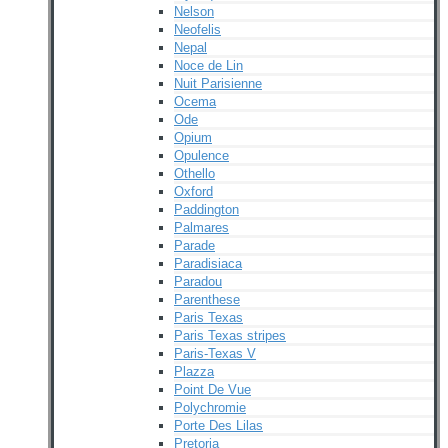
Nelson
Neofelis
Nepal
Noce de Lin
Nuit Parisienne
Ocema
Ode
Opium
Opulence
Othello
Oxford
Paddington
Palmares
Parade
Paradisiaca
Paradou
Parenthese
Paris Texas
Paris Texas stripes
Paris-Texas V
Plazza
Point De Vue
Polychromie
Porte Des Lilas
Pretoria