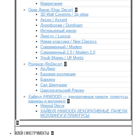
Мавритания
Орак Декор (Orac Decor)
+
3D Wall Covering / 3д обои
Аксен / Axxent
Дурофолам / Durofoam
Интерьерный декор
Люксус / Luxxus
Новая классика / New Classics
Современный / Modern
Современный 2.0 / Modern 2.0
Ульф Мориц / Ulf Moritz
Родекор (RoDecor)
+
Ар-Деко
Базовая коллекция
Барокко
Сад Шинуазри
Царскосельский Рококо
Хайвуд (HIWOOD) — декоративные панели, плинтусы,
карнизы и молдинги
+
Hiwood Decor
ХАЙВУД (HIWOOD) ДЕКОРАТИВНЫЕ ПАНЕЛИ,
МОЛДИНГИ И ПЛИНТУСЫ
+
КЛЕЙ | ИНСТРУМЕНТЫ
+