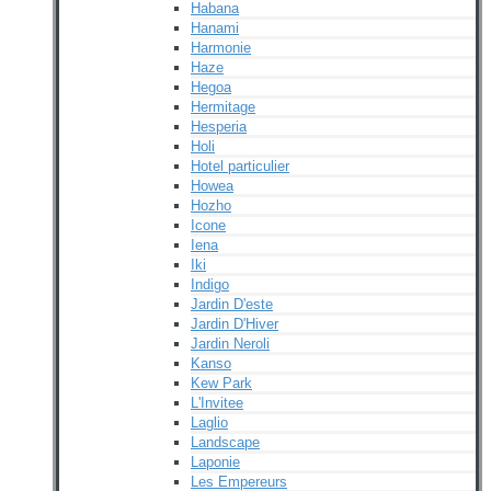
Habana
Hanami
Harmonie
Haze
Hegoa
Hermitage
Hesperia
Holi
Hotel particulier
Howea
Hozho
Icone
Iena
Iki
Indigo
Jardin D'este
Jardin D'Hiver
Jardin Neroli
Kanso
Kew Park
L'Invitee
Laglio
Landscape
Laponie
Les Empereurs