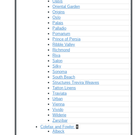
Oasis
Oriental Garden
Origins
Oslo
Palais
Palladio
Pomarium
Prince of Persia
Ribble Valley
Richmond
Riva
Salon
Silky
Sonoma
South Beach
Structures Trevira Weaves
Tatton Linens
Traviata
Urban
Vienna
Vivido
Wilderie
Zanzibar
Colefax and Fowler
+
Albeck