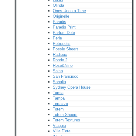
Olinda
Ones Upon a Time
Originelle
Paradis
Paradis Print
Parfum Dete
Perle
Petropolis
Poesie Sheers
Radieux
Rondo 2
Rose&Nino
Salsa
San Francisco
Sohalia
Sydney Opera House
Tamia
Tampa
Terrazzo
Totem
Totem Sheers
Totem Textures
Viaggio
Villa D'ete