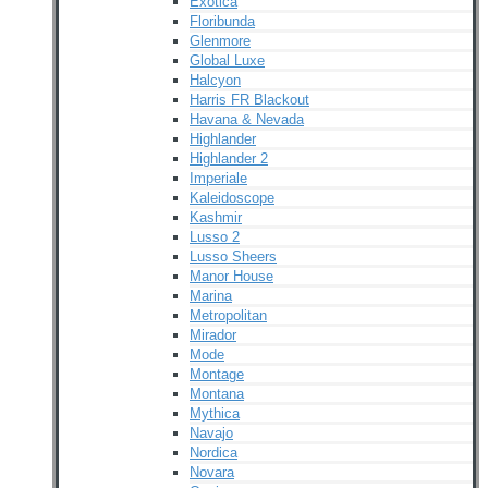
Exotica
Floribunda
Glenmore
Global Luxe
Halcyon
Harris FR Blackout
Havana & Nevada
Highlander
Highlander 2
Imperiale
Kaleidoscope
Kashmir
Lusso 2
Lusso Sheers
Manor House
Marina
Metropolitan
Mirador
Mode
Montage
Montana
Mythica
Navajo
Nordica
Novara