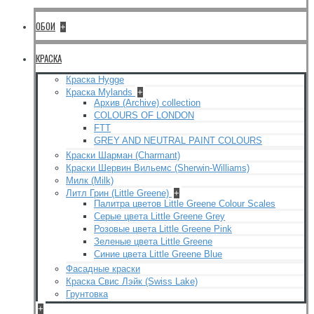
ОБОИ
+
КРАСКА
Краска Hygge
Краска Mylands
+
Архив (Archive) collection
COLOURS OF LONDON
FTT
GREY AND NEUTRAL PAINT COLOURS
Краски Шарман (Charmant)
Краски Шервин Вильемс (Sherwin-Williams)
Милк (Milk)
Литл Грин (Little Greene)
+
Палитра цветов Little Greene Colour Scales
Серые цвета Little Greene Grey
Розовые цвета Little Greene Pink
Зеленые цвета Little Greene
Синие цвета Little Greene Blue
Фасадные краски
Краска Свис Лэйк (Swiss Lake)
Грунтовка
+