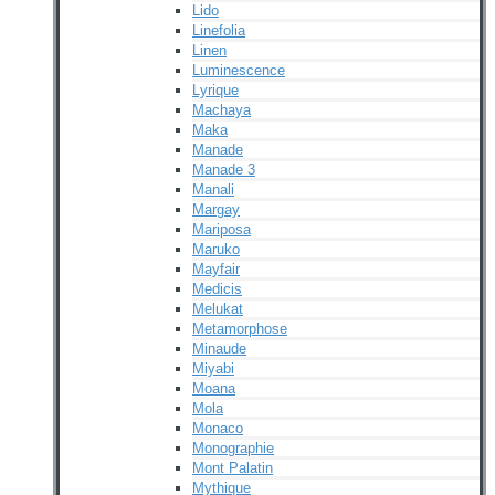
Lido
Linefolia
Linen
Luminescence
Lyrique
Machaya
Maka
Manade
Manade 3
Manali
Margay
Mariposa
Maruko
Mayfair
Medicis
Melukat
Metamorphose
Minaude
Miyabi
Moana
Mola
Monaco
Monographie
Mont Palatin
Mythique