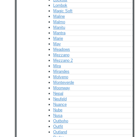
Lombok
Magic Soft
Maline
Malmo
Manitu
Mantra
Marie
May
Meadows
Mezzano
Mezzano 2
Mira
Mirandes
Molveno
Monteverde
Moonway
Nepal
Neufeld
Nuance
Nube
Nusa
Outboho
Outfit
Outland