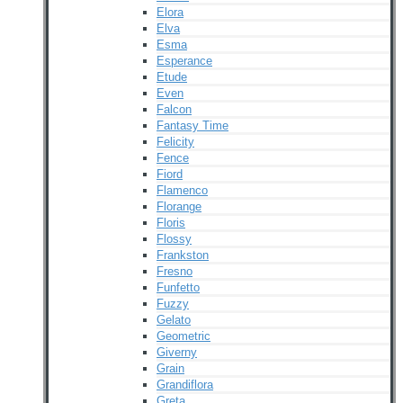
Elora
Elva
Esma
Esperance
Etude
Even
Falcon
Fantasy Time
Felicity
Fence
Fiord
Flamenco
Florange
Floris
Flossy
Frankston
Fresno
Funfetto
Fuzzy
Gelato
Geometric
Giverny
Grain
Grandiflora
Greta