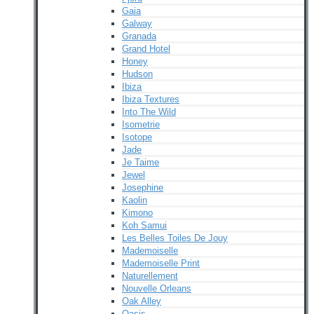
Gaia
Galway
Granada
Grand Hotel
Honey
Hudson
Ibiza
Ibiza Textures
Into The Wild
Isometrie
Isotope
Jade
Je Taime
Jewel
Josephine
Kaolin
Kimono
Koh Samui
Les Belles Toiles De Jouy
Mademoiselle
Mademoiselle Print
Naturellement
Nouvelle Orleans
Oak Alley
Oasis