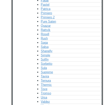
Padar
Pastel
Patrica
Primiero
Primiero 2
Pure Saten
Quazar
Rattvik
Rosell
Rush
Saga
Salsa
Shanelly
Simple
Softly
Sorbetto
Sula
Supreme
Tavira
Ternura
Thermic
Tove
Tromso
Ursa
Valdez