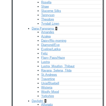
Rosella
Shaw
Slucerne Silks
Tennyson
Theodore
Tyndall Linen
Dana Panorama
+
Amandes
Azalea
Daisy/Rio morning
Diamond/Eve
Eveline/Latika
Feliz
Flaxy Pass/Haze
Lustra
Lustra, Moutlon, Thibaut
Ravana, Selena, Tilda
St.Andrews
Travertine
Uxia/Bluebell
Wisteria
Woolly Mood
Yorkshire
Daylight
+
Affogato