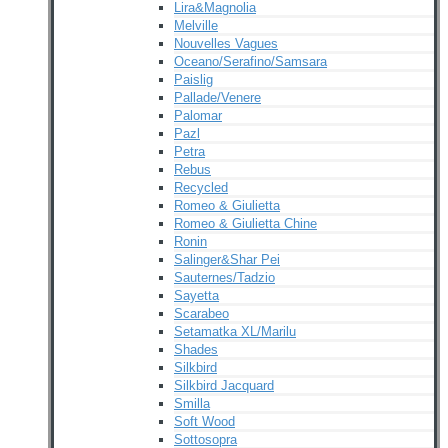
Lira&Magnolia
Melville
Nouvelles Vagues
Oceano/Serafino/Samsara
Paislig
Pallade/Venere
Palomar
Pazl
Petra
Rebus
Recycled
Romeo & Giulietta
Romeo & Giulietta Chine
Ronin
Salinger&Shar Pei
Sauternes/Tadzio
Sayetta
Scarabeo
Setamatka XL/Marilu
Shades
Silkbird
Silkbird Jacquard
Smilla
Soft Wood
Sottosopra