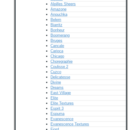
Alpilles Sheers
Amazone
Anouchka
Belem
Biarritz
Bonheur
Boomerang
Bruges
Cancale
Carioca
Chicago
Choregraphie
Coulisse 2
Cuzco
Delicatesse
Divine
Dreams
East Village
Elite
Elite Textures
Esprit 3
Espuma
Evanescence
Evanescence Textures
Fjord