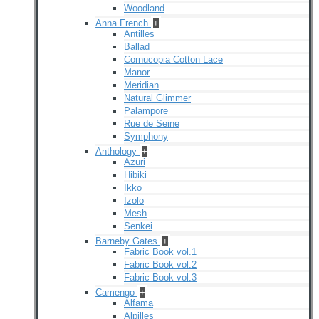
Woodland
Anna French
+
Antilles
Ballad
Cornucopia Cotton Lace
Manor
Meridian
Natural Glimmer
Palampore
Rue de Seine
Symphony
Anthology
+
Azuri
Hibiki
Ikko
Izolo
Mesh
Senkei
Barneby Gates
+
Fabric Book vol.1
Fabric Book vol.2
Fabric Book vol.3
Camengo
+
Alfama
Alpilles