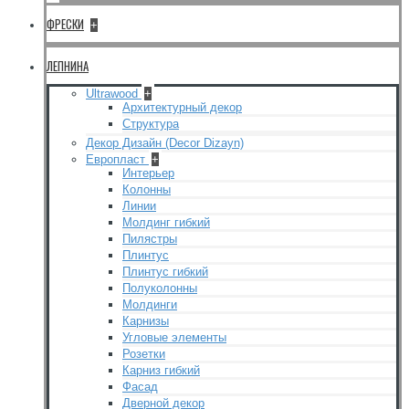
ФРЕСКИ
+
ЛЕПНИНА
Ultrawood
+
Архитектурный декор
Структура
Декор Дизайн (Decor Dizayn)
Европласт
+
Интерьер
Колонны
Линии
Молдинг гибкий
Пилястры
Плинтус
Плинтус гибкий
Полуколонны
Молдинги
Карнизы
Угловые элементы
Розетки
Карниз гибкий
Фасад
Дверной декор