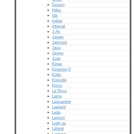
Gronzo
Hoku
Ida
Indigo
Interval
J.Air
Jagger
Jamrock
Java
Jersey
June
Kenai
Kingston II
Kobe
Komodo
Korso
La Roca
Lama
Lancashire
Lapland
Leda
Lemvig
Light up
Littoral
Lockout