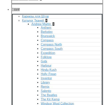
ТКАНИ
Карнизы для Штор
Каталог Тканей
+
Andrew Martin
+
Anthem
Berkeley
Brunswick
Compass
Compass North
Compass South
Expedition
Folklore
Gobi
Harbour
Hindu Kush
Holly Frean
Inventor
Library
Remix
Salento
The Beatles
The Kit Kemp
Windsor Wool Collection