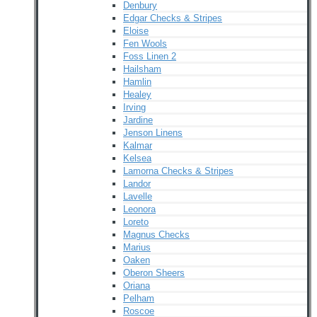
Denbury
Edgar Checks & Stripes
Eloise
Fen Wools
Foss Linen 2
Hailsham
Hamlin
Healey
Irving
Jardine
Jenson Linens
Kalmar
Kelsea
Lamorna Checks & Stripes
Landor
Lavelle
Leonora
Loreto
Magnus Checks
Marius
Oaken
Oberon Sheers
Oriana
Pelham
Roscoe