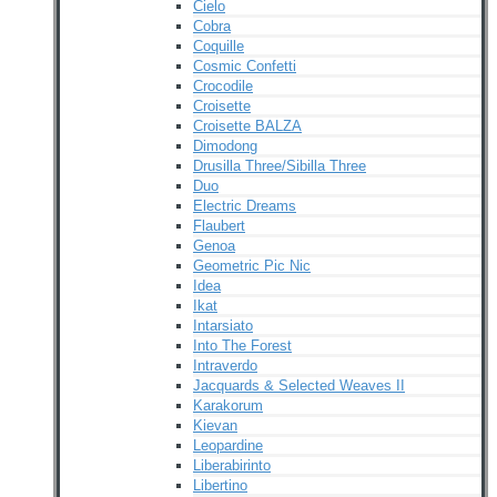
Cielo
Cobra
Coquille
Cosmic Confetti
Crocodile
Croisette
Croisette BALZA
Dimodong
Drusilla Three/Sibilla Three
Duo
Electric Dreams
Flaubert
Genoa
Geometric Pic Nic
Idea
Ikat
Intarsiato
Into The Forest
Intraverdo
Jacquards & Selected Weaves II
Karakorum
Kievan
Leopardine
Liberabirinto
Libertino