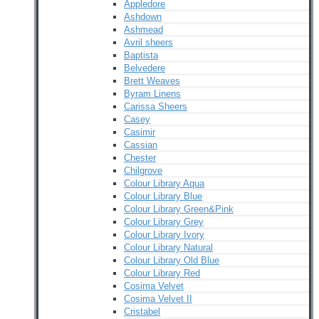
Appledore
Ashdown
Ashmead
Avril sheers
Baptista
Belvedere
Brett Weaves
Byram Linens
Carissa Sheers
Casey
Casimir
Cassian
Chester
Chilgrove
Colour Library Aqua
Colour Library Blue
Colour Library Green&Pink
Colour Library Grey
Colour Library Ivory
Colour Library Natural
Colour Library Old Blue
Colour Library Red
Cosima Velvet
Cosima Velvet II
Cristabel