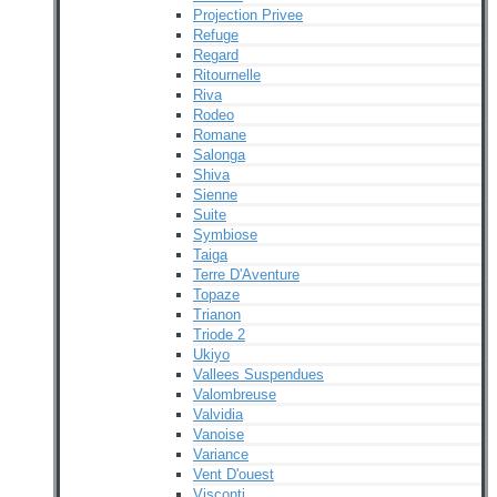
Projection Privee
Refuge
Regard
Ritournelle
Riva
Rodeo
Romane
Salonga
Shiva
Sienne
Suite
Symbiose
Taiga
Terre D'Aventure
Topaze
Trianon
Triode 2
Ukiyo
Vallees Suspendues
Valombreuse
Valvidia
Vanoise
Variance
Vent D'ouest
Visconti