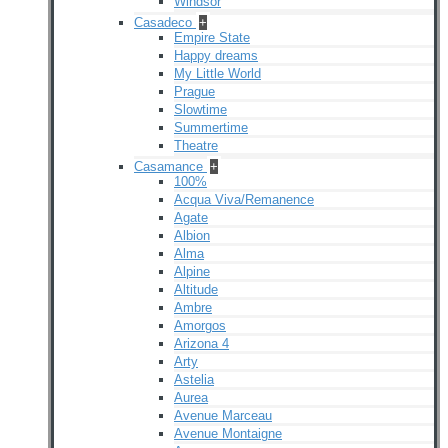
Windsor
Casadeco
+
Empire State
Happy dreams
My Little World
Prague
Slowtime
Summertime
Theatre
Casamance
+
100%
Acqua Viva/Remanence
Agate
Albion
Alma
Alpine
Altitude
Ambre
Amorgos
Arizona 4
Arty
Astelia
Aurea
Avenue Marceau
Avenue Montaigne