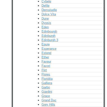
Cybele
Defile
Demoiselle
Dolce Vita
Dune
Dypsis
Eden
Edinbourgh
Edinburgh
Edinburgh 3
Epure
Esperance
Esterel
Ether
Faveur
Favori
Flirt
Flores
Floridita
Galliera
Garbo
Giardini
Grace
Grand Duc
Grey Hills