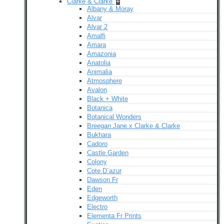
Clarke & Clarke
+
Albany & Moray
Alvar
Alvar 2
Amalfi
Amara
Amazonia
Anatolia
Animalia
Atmosphere
Avalon
Black + White
Botanica
Botanical Wonders
Breegan Jane x Clarke & Clarke
Bukhara
Cadoro
Castle Garden
Colony
Cote D`azur
Dawson Fr
Eden
Edgeworth
Electro
Elementa Fr Prints