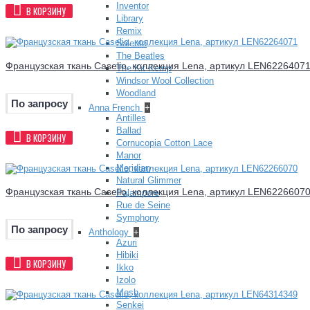
Inventor
В КОРЗИНУ
Library
Remix
Salento
The Beatles
Французская ткань Caselio, коллекция Lena, артикул LEN6226407
The Kit Kemp
Windsor Wool Collection
Woodland
По запросу
Anna French
+
Antilles
Ballad
В КОРЗИНУ
Cornucopia Cotton Lace
Manor
Meridian
Natural Glimmer
Французская ткань Caselio, коллекция Lena, артикул LEN6226607
Palampore
Rue de Seine
Symphony
По запросу
Anthology
+
Azuri
Hibiki
В КОРЗИНУ
Ikko
Izolo
Mesh
Senkei