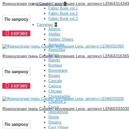
Французская ткань Caselio, коллекция Lena, артикул LEN6431434
Barneby Gates
+
Fabric Book vol.1
Fabric Book vol.2
Fabric Book vol.3
По запросу
Camengo
+
Alfama
В КОРЗИНУ
Alpilles
Alpilles Sheers
Amazone
Anouchka
Belem
Французская ткань Caselio, коллекция Lena, артикул LEN6431636
Biarritz
Bonheur
Boomerang
По запросу
Bruges
Cancale
В КОРЗИНУ
Carioca
Chicago
Choregraphie
Coulisse 2
Cuzco
Французская ткань Caselio, коллекция Lena, артикул LEN6633303
Delicatesse
Divine
Dreams
По запросу
East Village