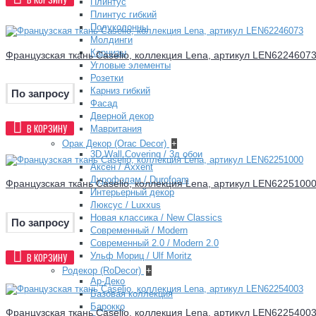
Плинтус
Плинтус гибкий
Полуколонны
Молдинги
Карнизы
Французская ткань Caselio, коллекция Lena, артикул LEN6224607
Угловые элементы
Розетки
Карниз гибкий
По запросу
Фасад
Дверной декор
В КОРЗИНУ
Мавритания
Орак Декор (Orac Decor)
+
3D Wall Covering / 3д обои
Аксен / Axxent
Дурофолам / Durofoam
Французская ткань Caselio, коллекция Lena, артикул LEN6225100
Интерьерный декор
Люксус / Luxxus
Новая классика / New Classics
По запросу
Современный / Modern
Современный 2.0 / Modern 2.0
В КОРЗИНУ
Ульф Мориц / Ulf Moritz
Родекор (RoDecor)
+
Ар-Деко
Базовая коллекция
Барокко
Французская ткань Caselio, коллекция Lena, артикул LEN6225400