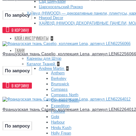
Сад Шинуазри
Царскосельский Рококо
Хайвуд (HIWOOD) — декоративные панели, плинтусы, ка
По запросу
Hiwood Decor
ХАЙВУД (HIWOOD) ДЕКОРАТИВНЫЕ ПАНЕЛИ, МО
В КОРЗИНУ
+
КЛЕЙ | ИНСТРУМЕНТЫ
+
ТКАНИ
Французская ткань Caselio, коллекция Lena, артикул LEN6225606
Карнизы для Штор
Каталог Тканей
+
Andrew Martin
+
По запросу
Anthem
Berkeley
Brunswick
В КОРЗИНУ
Compass
Compass North
Compass South
Expedition
Французская ткань Caselio, коллекция Lena, артикул LEN6226401
Folklore
Gobi
Harbour
По запросу
Hindu Kush
Holly Frean