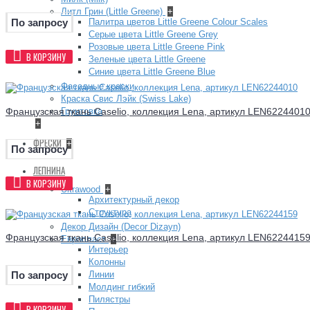
Литл Грин (Little Greene)
+
Палитра цветов Little Greene Colour Scales
По запросу
Серые цвета Little Greene Grey
Розовые цвета Little Greene Pink
В КОРЗИНУ
Зеленые цвета Little Greene
Синие цвета Little Greene Blue
Фасадные краски
Краска Свис Лэйк (Swiss Lake)
Французская ткань Caselio, коллекция Lena, артикул LEN6224401
Грунтовка
+
ФРЕСКИ
+
По запросу
ЛЕПНИНА
В КОРЗИНУ
Ultrawood
+
Архитектурный декор
Структура
Декор Дизайн (Decor Dizayn)
Французская ткань Caselio, коллекция Lena, артикул LEN6224415
Европласт
+
Интерьер
Колонны
Линии
По запросу
Молдинг гибкий
Пилястры
В КОРЗИНУ