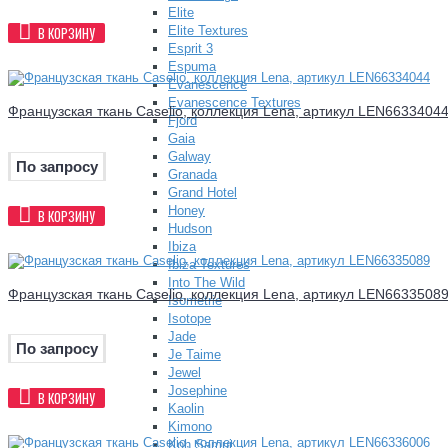
Elite
Elite Textures
В КОРЗИНУ
Esprit 3
Espuma
Evanescence
Evanescence Textures
Французская ткань Caselio, коллекция Lena, артикул LEN6633404
Fjord
Gaia
Galway
По запросу
Granada
Grand Hotel
Honey
В КОРЗИНУ
Hudson
Ibiza
Ibiza Textures
Into The Wild
Французская ткань Caselio, коллекция Lena, артикул LEN6633508
Isometrie
Isotope
Jade
По запросу
Je Taime
Jewel
Josephine
В КОРЗИНУ
Kaolin
Kimono
Koh Samui