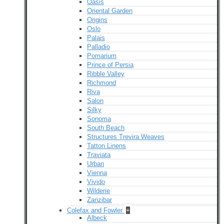
Oasis
Oriental Garden
Origins
Oslo
Palais
Palladio
Pomarium
Prince of Persia
Ribble Valley
Richmond
Riva
Salon
Silky
Sonoma
South Beach
Structures Trevira Weaves
Tatton Linens
Traviata
Urban
Vienna
Vivido
Wilderie
Zanzibar
Colefax and Fowler
+
Albeck