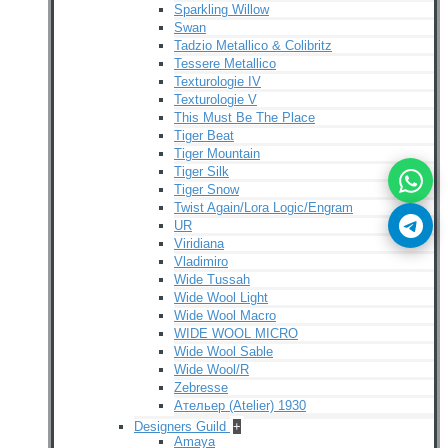
Sparkling Willow
Swan
Tadzio Metallico & Colibritz
Tessere Metallico
Texturologie IV
Texturologie V
This Must Be The Place
Tiger Beat
Tiger Mountain
Tiger Silk
Tiger Snow
Twist Again/Lora Logic/Engram
UR
Viridiana
Vladimiro
Wide Tussah
Wide Wool Light
Wide Wool Macro
WIDE WOOL MICRO
Wide Wool Sable
Wide Wool/R
Zebresse
Ательер (Atelier) 1930
Designers Guild
+
Amaya