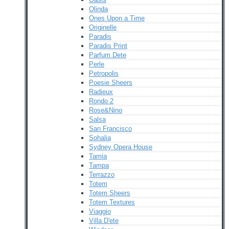
Olinda
Ones Upon a Time
Originelle
Paradis
Paradis Print
Parfum Dete
Perle
Petropolis
Poesie Sheers
Radieux
Rondo 2
Rose&Nino
Salsa
San Francisco
Sohalia
Sydney Opera House
Tamia
Tampa
Terrazzo
Totem
Totem Sheers
Totem Textures
Viaggio
Villa D'ete