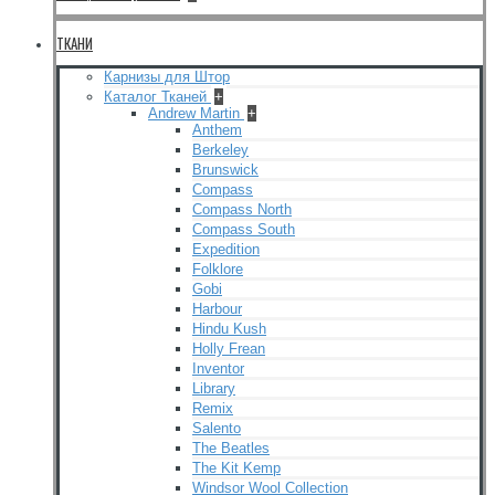
ТКАНИ
Карнизы для Штор
Каталог Тканей
+
Andrew Martin
+
Anthem
Berkeley
Brunswick
Compass
Compass North
Compass South
Expedition
Folklore
Gobi
Harbour
Hindu Kush
Holly Frean
Inventor
Library
Remix
Salento
The Beatles
The Kit Kemp
Windsor Wool Collection