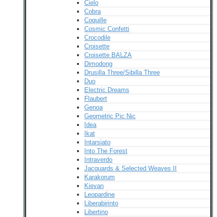
Cielo
Cobra
Coquille
Cosmic Confetti
Crocodile
Croisette
Croisette BALZA
Dimodong
Drusilla Three/Sibilla Three
Duo
Electric Dreams
Flaubert
Genoa
Geometric Pic Nic
Idea
Ikat
Intarsiato
Into The Forest
Intraverdo
Jacquards & Selected Weaves II
Karakorum
Kievan
Leopardine
Liberabirinto
Libertino