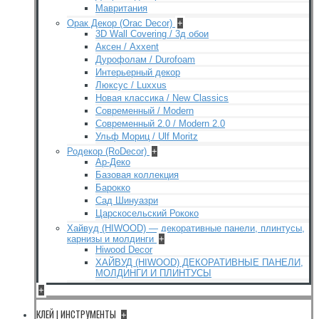
Мавритания
Орак Декор (Orac Decor)
+
3D Wall Covering / 3д обои
Аксен / Axxent
Дурофолам / Durofoam
Интерьерный декор
Люксус / Luxxus
Новая классика / New Classics
Современный / Modern
Современный 2.0 / Modern 2.0
Ульф Мориц / Ulf Moritz
Родекор (RoDecor)
+
Ар-Деко
Базовая коллекция
Барокко
Сад Шинуазри
Царскосельский Рококо
Хайвуд (HIWOOD) — декоративные панели, плинтусы,
карнизы и молдинги
+
Hiwood Decor
ХАЙВУД (HIWOOD) ДЕКОРАТИВНЫЕ ПАНЕЛИ,
МОЛДИНГИ И ПЛИНТУСЫ
+
КЛЕЙ | ИНСТРУМЕНТЫ
+