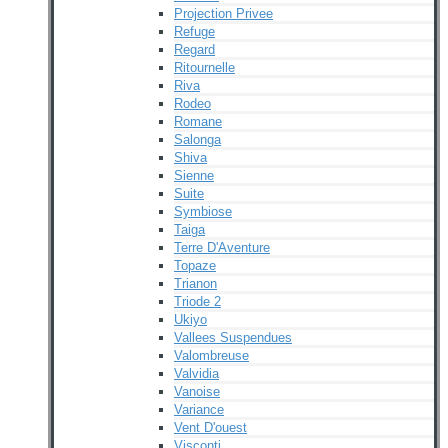
Projection Privee
Refuge
Regard
Ritournelle
Riva
Rodeo
Romane
Salonga
Shiva
Sienne
Suite
Symbiose
Taiga
Terre D'Aventure
Topaze
Trianon
Triode 2
Ukiyo
Vallees Suspendues
Valombreuse
Valvidia
Vanoise
Variance
Vent D'ouest
Visconti