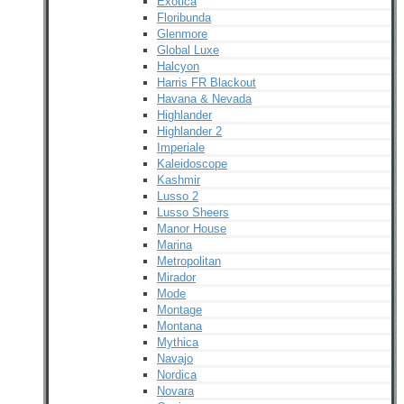
Exotica
Floribunda
Glenmore
Global Luxe
Halcyon
Harris FR Blackout
Havana & Nevada
Highlander
Highlander 2
Imperiale
Kaleidoscope
Kashmir
Lusso 2
Lusso Sheers
Manor House
Marina
Metropolitan
Mirador
Mode
Montage
Montana
Mythica
Navajo
Nordica
Novara