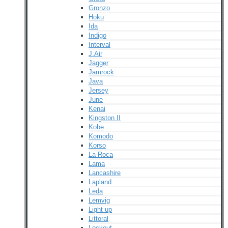
Gronzo
Hoku
Ida
Indigo
Interval
J.Air
Jagger
Jamrock
Java
Jersey
June
Kenai
Kingston II
Kobe
Komodo
Korso
La Roca
Lama
Lancashire
Lapland
Leda
Lemvig
Light up
Littoral
Lockout