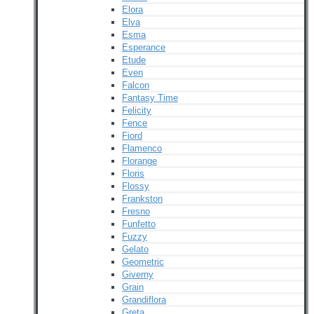
Elora
Elva
Esma
Esperance
Etude
Even
Falcon
Fantasy Time
Felicity
Fence
Fiord
Flamenco
Florange
Floris
Flossy
Frankston
Fresno
Funfetto
Fuzzy
Gelato
Geometric
Giverny
Grain
Grandiflora
Greta