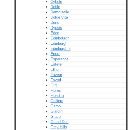
Cybele
Defile
Demoiselle
Dolce Vita
Dune
Dypsis
Eden
Edinbourgh
Edinburgh
Edinburgh 3
Epure
Esperance
Esterel
Ether
Faveur
Favori
Flirt
Flores
Floridita
Galliera
Garbo
Giardini
Grace
Grand Duc
Grey Hills