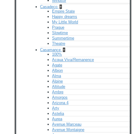
Windsor
Casadeco
+
Empire State
Happy dreams
My Little World
Prague
Slowtime
Summertime
Theatre
Casamance
+
100%
Acqua Viva/Remanence
Agate
Albion
Alma
Alpine
Altitude
Ambre
Amorgos
Arizona 4
Arty
Astelia
Aurea
Avenue Marceau
Avenue Montaigne