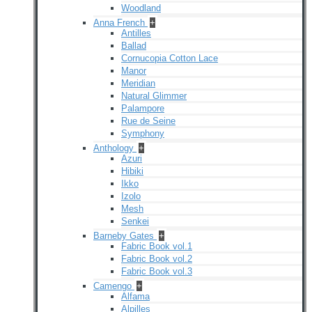
Woodland
Anna French
+
Antilles
Ballad
Cornucopia Cotton Lace
Manor
Meridian
Natural Glimmer
Palampore
Rue de Seine
Symphony
Anthology
+
Azuri
Hibiki
Ikko
Izolo
Mesh
Senkei
Barneby Gates
+
Fabric Book vol.1
Fabric Book vol.2
Fabric Book vol.3
Camengo
+
Alfama
Alpilles