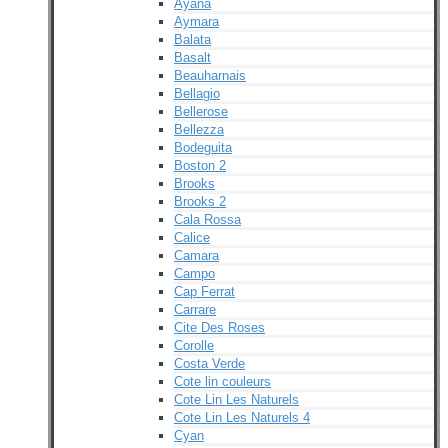
Ayana
Aymara
Balata
Basalt
Beauharnais
Bellagio
Bellerose
Bellezza
Bodeguita
Boston 2
Brooks
Brooks 2
Cala Rossa
Calice
Camara
Campo
Cap Ferrat
Carrare
Cite Des Roses
Corolle
Costa Verde
Cote lin couleurs
Cote Lin Les Naturels
Cote Lin Les Naturels 4
Cyan