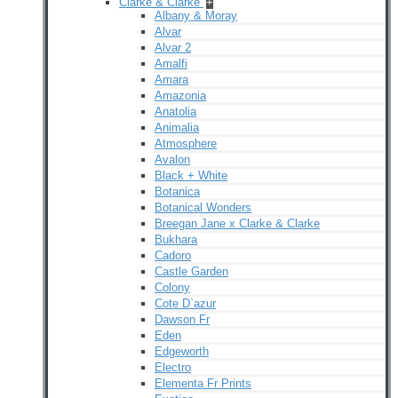
Clarke & Clarke
+
Albany & Moray
Alvar
Alvar 2
Amalfi
Amara
Amazonia
Anatolia
Animalia
Atmosphere
Avalon
Black + White
Botanica
Botanical Wonders
Breegan Jane x Clarke & Clarke
Bukhara
Cadoro
Castle Garden
Colony
Cote D`azur
Dawson Fr
Eden
Edgeworth
Electro
Elementa Fr Prints