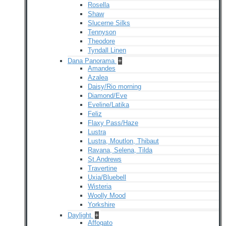
Rosella
Shaw
Slucerne Silks
Tennyson
Theodore
Tyndall Linen
Dana Panorama
+
Amandes
Azalea
Daisy/Rio morning
Diamond/Eve
Eveline/Latika
Feliz
Flaxy Pass/Haze
Lustra
Lustra, Moutlon, Thibaut
Ravana, Selena, Tilda
St.Andrews
Travertine
Uxia/Bluebell
Wisteria
Woolly Mood
Yorkshire
Daylight
+
Affogato