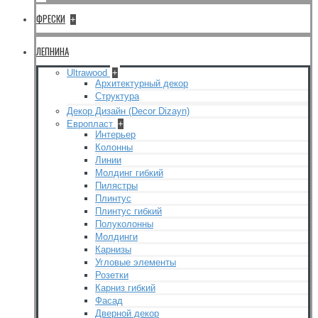
ФРЕСКИ
+
ЛЕПНИНА
Ultrawood
+
Архитектурный декор
Структура
Декор Дизайн (Decor Dizayn)
Европласт
+
Интерьер
Колонны
Линии
Молдинг гибкий
Пилястры
Плинтус
Плинтус гибкий
Полуколонны
Молдинги
Карнизы
Угловые элементы
Розетки
Карниз гибкий
Фасад
Дверной декор