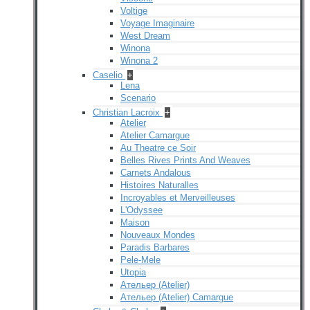
Voltige
Voyage Imaginaire
West Dream
Winona
Winona 2
Caselio
+
Lena
Scenario
Christian Lacroix
+
Atelier
Atelier Camargue
Au Theatre ce Soir
Belles Rives Prints And Weaves
Carnets Andalous
Histoires Naturalles
Incroyables et Merveilleuses
L'Odyssee
Maison
Nouveaux Mondes
Paradis Barbares
Pele-Mele
Utopia
Ательер (Atelier)
Ательер (Atelier) Camargue