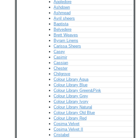
Appledore
Ashdown
Ashmead
Avril sheers
Baptista
Belvedere
Brett Weaves
Byram Linens
Carissa Sheers
Casey
Casimir
Cassian
Chester
Chilgrove
Colour Library Aqua
Colour Library Blue
Colour Library Green&Pink
Colour Library Grey
Colour Library Ivory
Colour Library Natural
Colour Library Old Blue
Colour Library Red
Cosima Velvet
Cosima Velvet II
Cristabel