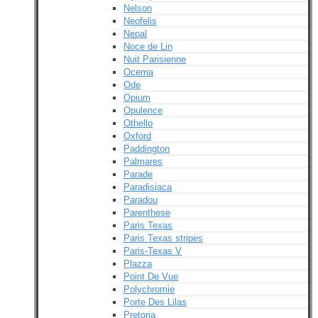
Nelson
Neofelis
Nepal
Noce de Lin
Nuit Parisienne
Ocema
Ode
Opium
Opulence
Othello
Oxford
Paddington
Palmares
Parade
Paradisiaca
Paradou
Parenthese
Paris Texas
Paris Texas stripes
Paris-Texas V
Plazza
Point De Vue
Polychromie
Porte Des Lilas
Pretoria