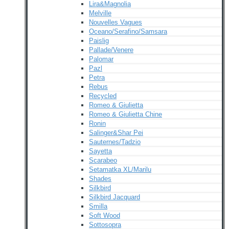
Lira&Magnolia
Melville
Nouvelles Vagues
Oceano/Serafino/Samsara
Paislig
Pallade/Venere
Palomar
Pazl
Petra
Rebus
Recycled
Romeo & Giulietta
Romeo & Giulietta Chine
Ronin
Salinger&Shar Pei
Sauternes/Tadzio
Sayetta
Scarabeo
Setamatka XL/Marilu
Shades
Silkbird
Silkbird Jacquard
Smilla
Soft Wood
Sottosopra