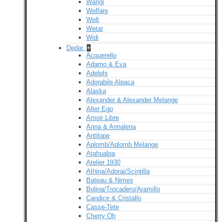
Wangi
Welfare
Welt
Wetar
Widi
Dedar
+
Acquerello
Adamo & Eva
Adelphi
Adorabile Alpaca
Alaska
Alexander & Alexander Melange
Alter Ego
Amoir Libre
Anna & Annalena
Antilope
Aplomb/Aplomb Melange
Atahualpa
Atelier 1930
Athina/Adorai/Scintilla
Bateau & Nimes
Bolina/Trocadero/Aramillo
Candice & Cristallo
Casse-Tete
Cherry Oh