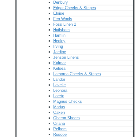
Denbury
Edgar Checks & Stripes
Eloise
Fen Wools
Foss Linen 2
Hailsham
Hamlin
Healey
Irving
Jardine
Jenson Linens
Kalmar
Kelsea
Lamorna Checks & Stripes
Landor
Lavelle
Leonora
Loreto
Magnus Checks
Marius
Oaken
Oberon Sheers
Oriana
Pelham
Roscoe