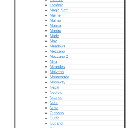
Lombok
Magic Soft
Maline
Malmo
Manitu
Mantra
Marie
May
Meadows
Mezzano
Mezzano 2
Mira
Mirandes
Molveno
Monteverde
Moonway
Nepal
Neufeld
Nuance
Nube
Nusa
Outboho
Outfit
Outland