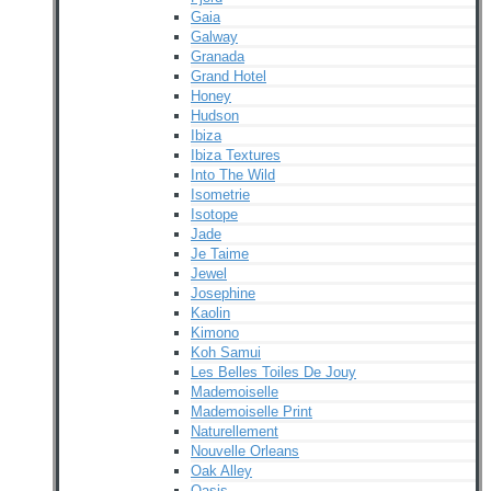
Gaia
Galway
Granada
Grand Hotel
Honey
Hudson
Ibiza
Ibiza Textures
Into The Wild
Isometrie
Isotope
Jade
Je Taime
Jewel
Josephine
Kaolin
Kimono
Koh Samui
Les Belles Toiles De Jouy
Mademoiselle
Mademoiselle Print
Naturellement
Nouvelle Orleans
Oak Alley
Oasis