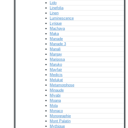
Lido
Linefolia
Linen
Luminescence
Lyrique
Machaya
Maka
Manade
Manade 3
Manali
Margay
Mariposa
Maruko
Mayfair
Medicis
Melukat
Metamorphose
Minaude
Miyabi
Moana
Mola
Monaco
Monographie
Mont Palatin
Mythique