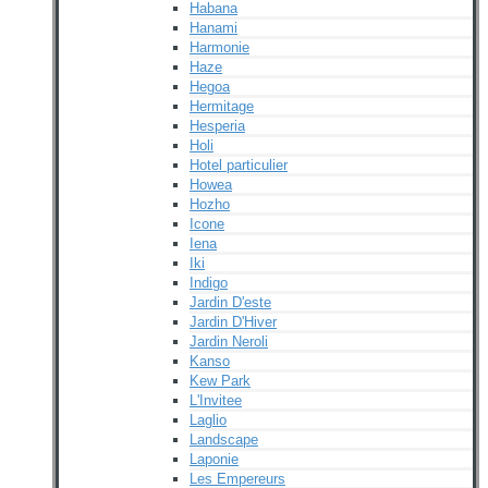
Habana
Hanami
Harmonie
Haze
Hegoa
Hermitage
Hesperia
Holi
Hotel particulier
Howea
Hozho
Icone
Iena
Iki
Indigo
Jardin D'este
Jardin D'Hiver
Jardin Neroli
Kanso
Kew Park
L'Invitee
Laglio
Landscape
Laponie
Les Empereurs