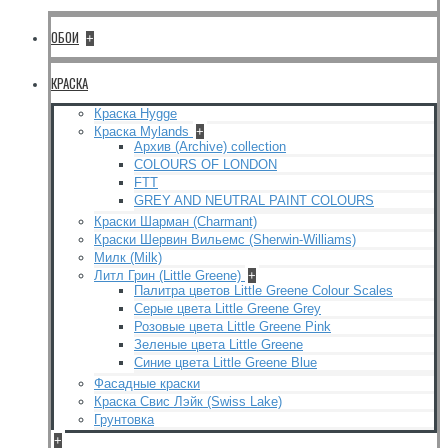
ОБОИ
+
КРАСКА
Краска Hygge
Краска Mylands
+
Архив (Archive) collection
COLOURS OF LONDON
FTT
GREY AND NEUTRAL PAINT COLOURS
Краски Шарман (Charmant)
Краски Шервин Вильемс (Sherwin-Williams)
Милк (Milk)
Литл Грин (Little Greene)
+
Палитра цветов Little Greene Colour Scales
Серые цвета Little Greene Grey
Розовые цвета Little Greene Pink
Зеленые цвета Little Greene
Синие цвета Little Greene Blue
Фасадные краски
Краска Свис Лэйк (Swiss Lake)
Грунтовка
+