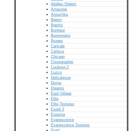
Alpilles Sheers
Amazone
Anouchka
Belem
Biarritz
Bonheur
Boomerang
Bruges
Cancale
Carioca
Chicago
Choregraphie
Coulisse 2
Cuzco
Delicatesse
Divine
Dreams
East Village
Elite
Elite Textures
Esprit 3
Espuma
Evanescence
Evanescence Textures
Fjord