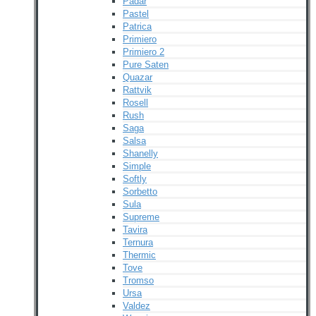
Padar
Pastel
Patrica
Primiero
Primiero 2
Pure Saten
Quazar
Rattvik
Rosell
Rush
Saga
Salsa
Shanelly
Simple
Softly
Sorbetto
Sula
Supreme
Tavira
Ternura
Thermic
Tove
Tromso
Ursa
Valdez