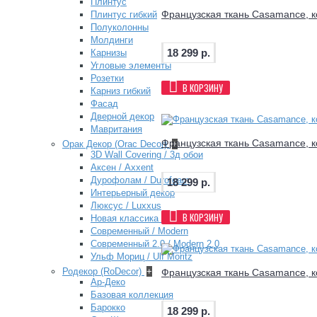
Плинтус
Французская ткань Casamance, к
Плинтус гибкий
Полуколонны
Молдинги
18 299 р.
Карнизы
Угловые элементы
Розетки
В КОРЗИНУ
Карниз гибкий
Фасад
Дверной декор
Мавритания
Французская ткань Casamance, к
Орак Декор (Orac Decor)
+
3D Wall Covering / 3д обои
Аксен / Axxent
Дурофолам / Durofoam
18 299 р.
Интерьерный декор
Люксус / Luxxus
В КОРЗИНУ
Новая классика / New Classics
Современный / Modern
Современный 2.0 / Modern 2.0
Ульф Мориц / Ulf Moritz
Родекор (RoDecor)
+
Французская ткань Casamance, к
Ар-Деко
Базовая коллекция
Барокко
18 299 р.