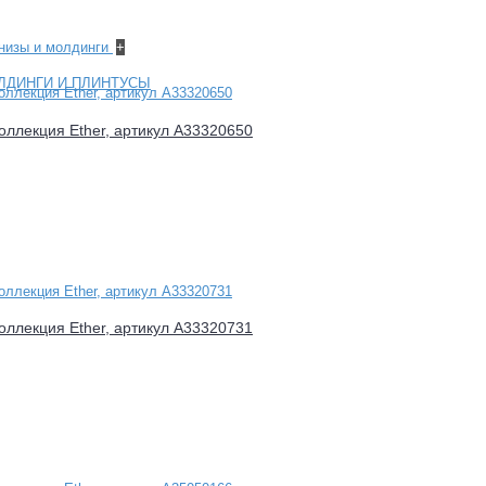
рнизы и молдинги
+
ЛДИНГИ И ПЛИНТУСЫ
оллекция Ether, артикул A33320650
оллекция Ether, артикул A33320731