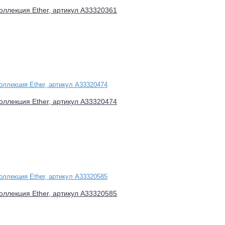
оллекция Ether, артикул A33320361
оллекция Ether, артикул A33320474
оллекция Ether, артикул A33320585