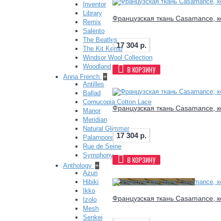
Inventor
Library
Французская ткань Casamance, к
Remix
Salento
The Beatles
17 304 р.
The Kit Kemp
Windsor Wool Collection
Woodland
В КОРЗИНУ
Anna French
+
Antilles
Ballad
Cornucopia Cotton Lace
Французская ткань Casamance, к
Manor
Meridian
Natural Glimmer
17 304 р.
Palampore
Rue de Seine
Symphony
В КОРЗИНУ
Anthology
+
Azuri
Hibiki
Ikko
Французская ткань Casamance, к
Izolo
Mesh
Senkei