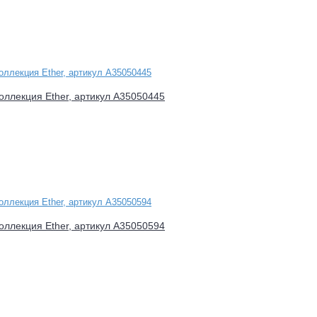
оллекция Ether, артикул A35050445
оллекция Ether, артикул A35050594