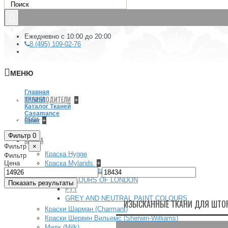
Ежедневно с 10:00 до 20:00
8 (495) 109-02-76
МЕНЮ
Главная
ПРОИЗВОДИТЕЛИ
ТКАНИ
+
Каталог Тканей
Casamance
ОБОИ
+
Ether
Фильтр
0
КРАСКА
Фильтр
×
Краска Hygge
Фильтр
Цена
Краска Mylands
+
Архив (Archive) collection
–
COLOURS OF LONDON
Показать результаты
FTT
GREY AND NEUTRAL PAINT COLOURS
ИЗЫСКАННЫЕ ТКАНИ ДЛЯ ШТОР
Краски Шарман (Charmant)
Краски Шервин Вильемс (Sherwin-Williams)
Милк (Milk)