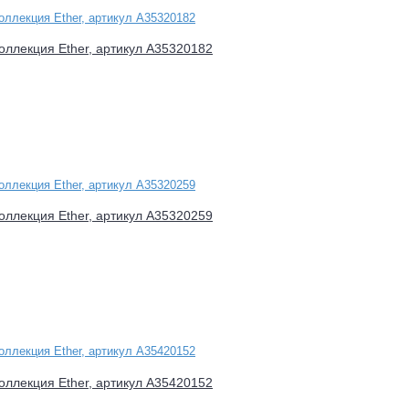
оллекция Ether, артикул A35320182
оллекция Ether, артикул A35320259
оллекция Ether, артикул A35420152