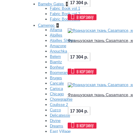
17 304 р.
Barneby Gates
+
Fabric Book vol.1
Fabric Book vol.2
В КОРЗИНУ
Fabric Book vol.3
Camengo
+
Alfama
Alpilles
Французская ткань Casamance, к
Alpilles Sheers
Amazone
Anouchka
17 304 р.
Belem
Biarritz
Bonheur
В КОРЗИНУ
Boomerang
Bruges
Cancale
Carioca
Chicago
Французская ткань Casamance, к
Choregraphie
Coulisse 2
Cuzco
17 304 р.
Delicatesse
Divine
В КОРЗИНУ
Dreams
East Village