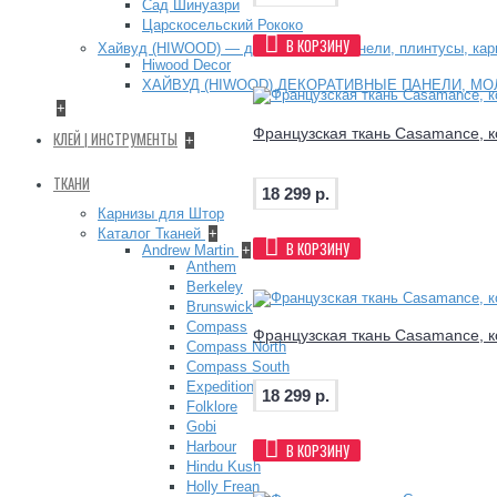
Сад Шинуазри
Царскосельский Рококо
В КОРЗИНУ
Хайвуд (HIWOOD) — декоративные панели, плинтусы, ка
Hiwood Decor
ХАЙВУД (HIWOOD) ДЕКОРАТИВНЫЕ ПАНЕЛИ, МО
+
Французская ткань Casamance, к
КЛЕЙ | ИНСТРУМЕНТЫ
+
ТКАНИ
18 299 р.
Карнизы для Штор
Каталог Тканей
+
В КОРЗИНУ
Andrew Martin
+
Anthem
Berkeley
Brunswick
Compass
Французская ткань Casamance, к
Compass North
Compass South
Expedition
18 299 р.
Folklore
Gobi
Harbour
В КОРЗИНУ
Hindu Kush
Holly Frean