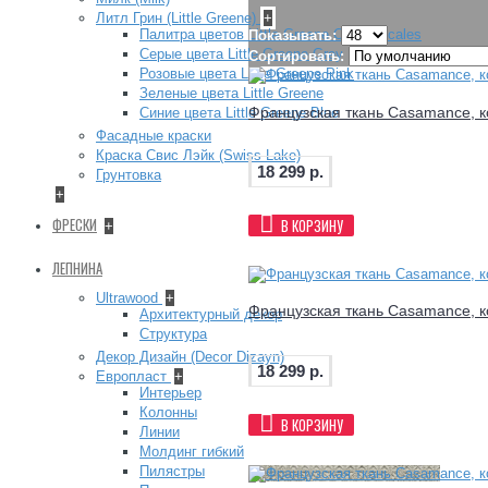
Литл Грин (Little Greene)
+
Палитра цветов Little Greene Colour Scales
Показывать:
Серые цвета Little Greene Grey
Сортировать:
Розовые цвета Little Greene Pink
Зеленые цвета Little Greene
Французская ткань Casamance, к
Синие цвета Little Greene Blue
Фасадные краски
Краска Свис Лэйк (Swiss Lake)
18 299 р.
Грунтовка
+
ФРЕСКИ
В КОРЗИНУ
+
ЛЕПНИНА
Ultrawood
+
Французская ткань Casamance, к
Архитектурный декор
Структура
Декор Дизайн (Decor Dizayn)
18 299 р.
Европласт
+
Интерьер
Колонны
В КОРЗИНУ
Линии
Молдинг гибкий
Пилястры