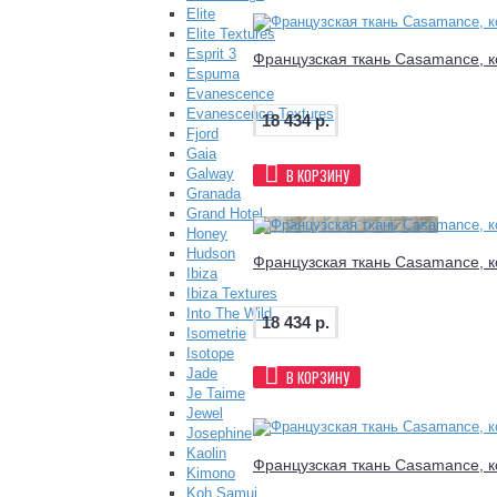
Elite
Elite Textures
Esprit 3
Французская ткань Casamance, к
Espuma
Evanescence
Evanescence Textures
18 434 р.
Fjord
Gaia
В КОРЗИНУ
Galway
Granada
Grand Hotel
Honey
Hudson
Французская ткань Casamance, к
Ibiza
Ibiza Textures
Into The Wild
18 434 р.
Isometrie
Isotope
Jade
В КОРЗИНУ
Je Taime
Jewel
Josephine
Kaolin
Французская ткань Casamance, к
Kimono
Koh Samui