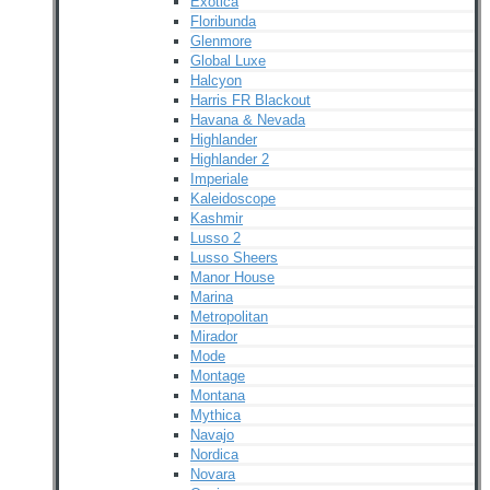
Exotica
Floribunda
Glenmore
Global Luxe
Halcyon
Harris FR Blackout
Havana & Nevada
Highlander
Highlander 2
Imperiale
Kaleidoscope
Kashmir
Lusso 2
Lusso Sheers
Manor House
Marina
Metropolitan
Mirador
Mode
Montage
Montana
Mythica
Navajo
Nordica
Novara