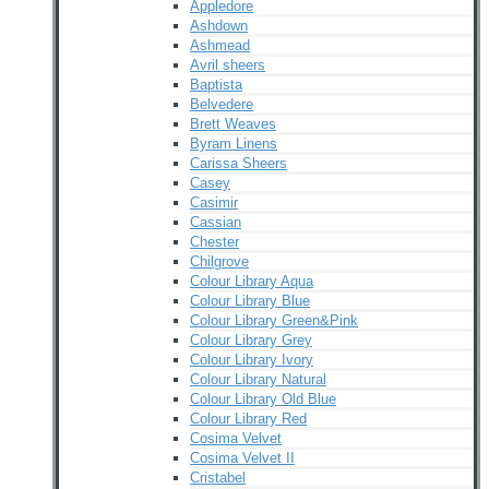
Appledore
Ashdown
Ashmead
Avril sheers
Baptista
Belvedere
Brett Weaves
Byram Linens
Carissa Sheers
Casey
Casimir
Cassian
Chester
Chilgrove
Colour Library Aqua
Colour Library Blue
Colour Library Green&Pink
Colour Library Grey
Colour Library Ivory
Colour Library Natural
Colour Library Old Blue
Colour Library Red
Cosima Velvet
Cosima Velvet II
Cristabel