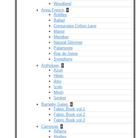
Woodland
Anna French
+
Antilles
Ballad
Cornucopia Cotton Lace
Manor
Meridian
Natural Glimmer
Palampore
Rue de Seine
Symphony
Anthology
+
Azuri
Hibiki
Ikko
Izolo
Mesh
Senkei
Barneby Gates
+
Fabric Book vol.1
Fabric Book vol.2
Fabric Book vol.3
Camengo
+
Alfama
Alpilles