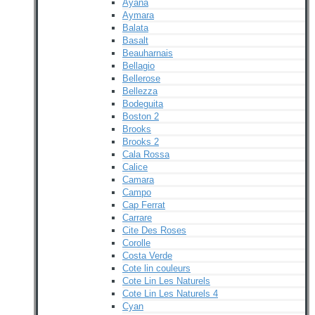
Ayana
Aymara
Balata
Basalt
Beauharnais
Bellagio
Bellerose
Bellezza
Bodeguita
Boston 2
Brooks
Brooks 2
Cala Rossa
Calice
Camara
Campo
Cap Ferrat
Carrare
Cite Des Roses
Corolle
Costa Verde
Cote lin couleurs
Cote Lin Les Naturels
Cote Lin Les Naturels 4
Cyan