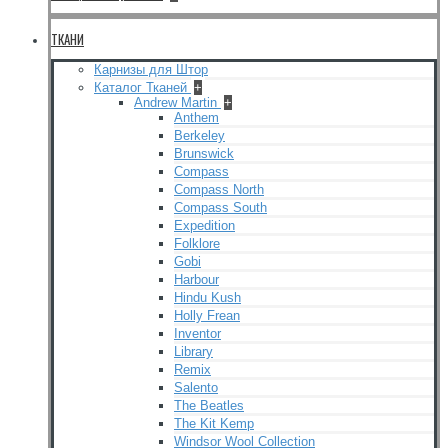
ТКАНИ
Карнизы для Штор
Каталог Тканей
+
Andrew Martin
+
Anthem
Berkeley
Brunswick
Compass
Compass North
Compass South
Expedition
Folklore
Gobi
Harbour
Hindu Kush
Holly Frean
Inventor
Library
Remix
Salento
The Beatles
The Kit Kemp
Windsor Wool Collection