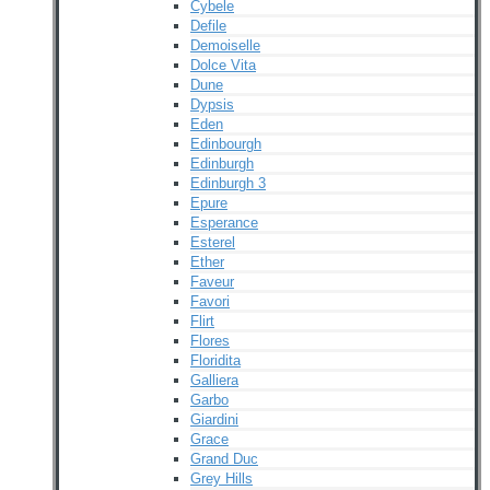
Cybele
Defile
Demoiselle
Dolce Vita
Dune
Dypsis
Eden
Edinbourgh
Edinburgh
Edinburgh 3
Epure
Esperance
Esterel
Ether
Faveur
Favori
Flirt
Flores
Floridita
Galliera
Garbo
Giardini
Grace
Grand Duc
Grey Hills