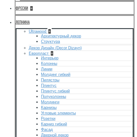
ФРЕСКИ
+
ЛЕПНИНА
Ultrawood
+
Архитектурный декор
Структура
Декор Дизайн (Decor Dizayn)
Европласт
+
Интерьер
Колонны
Линии
Молдинг гибкий
Пилястры
Плинтус
Плинтус гибкий
Полуколонны
Молдинги
Карнизы
Угловые элементы
Розетки
Карниз гибкий
Фасад
Дверной декор