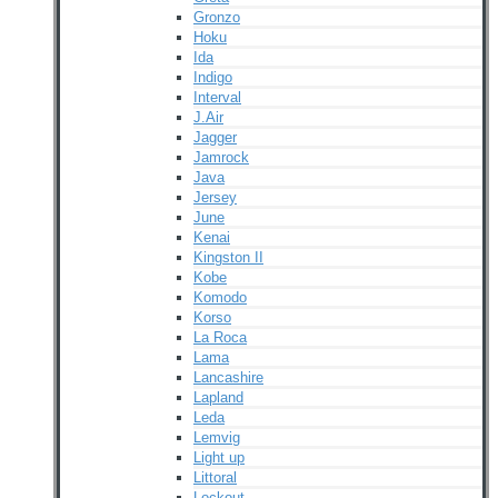
Gronzo
Hoku
Ida
Indigo
Interval
J.Air
Jagger
Jamrock
Java
Jersey
June
Kenai
Kingston II
Kobe
Komodo
Korso
La Roca
Lama
Lancashire
Lapland
Leda
Lemvig
Light up
Littoral
Lockout