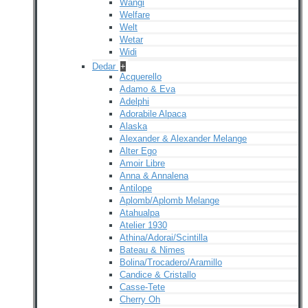
Wangi
Welfare
Welt
Wetar
Widi
Dedar
+
Acquerello
Adamo & Eva
Adelphi
Adorabile Alpaca
Alaska
Alexander & Alexander Melange
Alter Ego
Amoir Libre
Anna & Annalena
Antilope
Aplomb/Aplomb Melange
Atahualpa
Atelier 1930
Athina/Adorai/Scintilla
Bateau & Nimes
Bolina/Trocadero/Aramillo
Candice & Cristallo
Casse-Tete
Cherry Oh