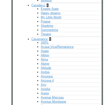
Windsor
Casadeco
+
Empire State
Happy dreams
My Little World
Prague
Slowtime
Summertime
Theatre
Casamance
+
100%
Acqua Viva/Remanence
Agate
Albion
Alma
Alpine
Altitude
Ambre
Amorgos
Arizona 4
Arty
Astelia
Aurea
Avenue Marceau
Avenue Montaigne