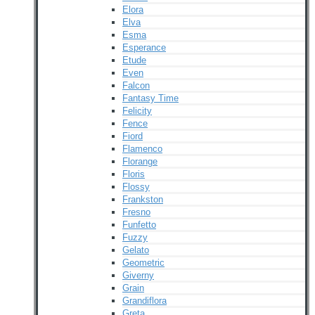
Elora
Elva
Esma
Esperance
Etude
Even
Falcon
Fantasy Time
Felicity
Fence
Fiord
Flamenco
Florange
Floris
Flossy
Frankston
Fresno
Funfetto
Fuzzy
Gelato
Geometric
Giverny
Grain
Grandiflora
Greta