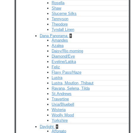
Rosella
Shaw
Slucerne Silks
Tennyson
Theodore
Tyndall Linen
Dana Panorama
+
Amandes
Azalea
Daisy/Rio morning
Diamond/Eve
Eveline/Latika
Feliz
Flaxy Pass/Haze
Lustra
Lustra, Moutlon, Thibaut
Ravana, Selena, Tilda
St.Andrews
Travertine
Uxia/Bluebell
Wisteria
Woolly Mood
Yorkshire
Daylight
+
Affogato