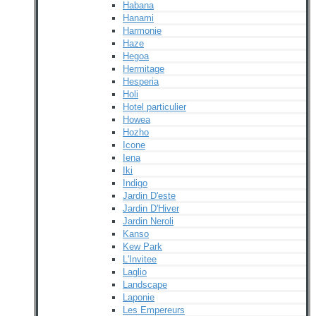
Habana
Hanami
Harmonie
Haze
Hegoa
Hermitage
Hesperia
Holi
Hotel particulier
Howea
Hozho
Icone
Iena
Iki
Indigo
Jardin D'este
Jardin D'Hiver
Jardin Neroli
Kanso
Kew Park
L'Invitee
Laglio
Landscape
Laponie
Les Empereurs