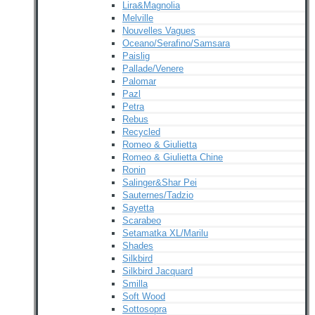
Lira&Magnolia
Melville
Nouvelles Vagues
Oceano/Serafino/Samsara
Paislig
Pallade/Venere
Palomar
Pazl
Petra
Rebus
Recycled
Romeo & Giulietta
Romeo & Giulietta Chine
Ronin
Salinger&Shar Pei
Sauternes/Tadzio
Sayetta
Scarabeo
Setamatka XL/Marilu
Shades
Silkbird
Silkbird Jacquard
Smilla
Soft Wood
Sottosopra