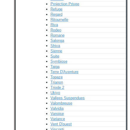
Projection Privee
Refuge
Regard
Ritournelle
Riva
Rodeo
Romane
Salonga
Shiva
Sienne
Suite
Symbiose
Taiga
Terre D'Aventure
Topaze
Trianon
Triode 2
Ukiyo
Vallees Suspendues
Valombreuse
Valvidia
Vanoise
Variance
Vent D'ouest
Visconti