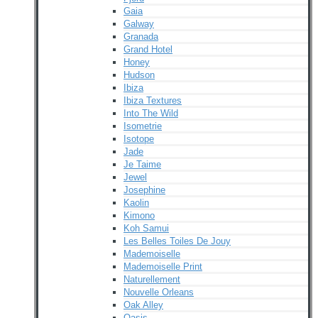
Gaia
Galway
Granada
Grand Hotel
Honey
Hudson
Ibiza
Ibiza Textures
Into The Wild
Isometrie
Isotope
Jade
Je Taime
Jewel
Josephine
Kaolin
Kimono
Koh Samui
Les Belles Toiles De Jouy
Mademoiselle
Mademoiselle Print
Naturellement
Nouvelle Orleans
Oak Alley
Oasis