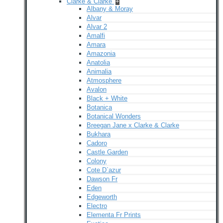
Clarke & Clarke
+
Albany & Moray
Alvar
Alvar 2
Amalfi
Amara
Amazonia
Anatolia
Animalia
Atmosphere
Avalon
Black + White
Botanica
Botanical Wonders
Breegan Jane x Clarke & Clarke
Bukhara
Cadoro
Castle Garden
Colony
Cote D`azur
Dawson Fr
Eden
Edgeworth
Electro
Elementa Fr Prints