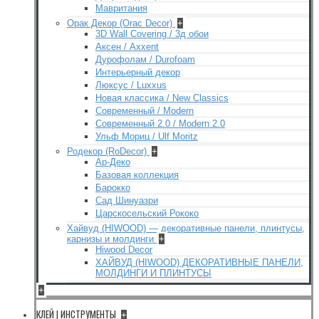
Мавритания
Орак Декор (Orac Decor)
+
3D Wall Covering / 3д обои
Аксен / Axxent
Дурофолам / Durofoam
Интерьерный декор
Люксус / Luxxus
Новая классика / New Classics
Современный / Modern
Современный 2.0 / Modern 2.0
Ульф Мориц / Ulf Moritz
Родекор (RoDecor)
+
Ар-Деко
Базовая коллекция
Барокко
Сад Шинуазри
Царскосельский Рококо
Хайвуд (HIWOOD) — декоративные панели, плинтусы,
карнизы и молдинги
+
Hiwood Decor
ХАЙВУД (HIWOOD) ДЕКОРАТИВНЫЕ ПАНЕЛИ,
МОЛДИНГИ И ПЛИНТУСЫ
+
КЛЕЙ | ИНСТРУМЕНТЫ
+