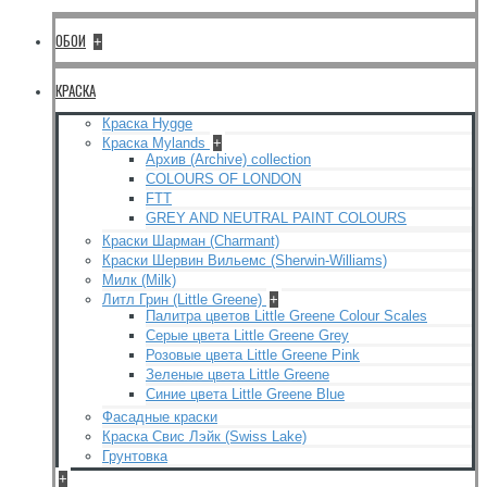
ОБОИ
+
КРАСКА
Краска Hygge
Краска Mylands
+
Архив (Archive) collection
COLOURS OF LONDON
FTT
GREY AND NEUTRAL PAINT COLOURS
Краски Шарман (Charmant)
Краски Шервин Вильемс (Sherwin-Williams)
Милк (Milk)
Литл Грин (Little Greene)
+
Палитра цветов Little Greene Colour Scales
Серые цвета Little Greene Grey
Розовые цвета Little Greene Pink
Зеленые цвета Little Greene
Синие цвета Little Greene Blue
Фасадные краски
Краска Свис Лэйк (Swiss Lake)
Грунтовка
+