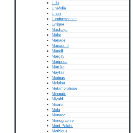
Lido
Linefolia
Linen
Luminescence
Lyrique
Machaya
Maka
Manade
Manade 3
Manali
Margay
Mariposa
Maruko
Mayfair
Medicis
Melukat
Metamorphose
Minaude
Miyabi
Moana
Mola
Monaco
Monographie
Mont Palatin
Mythique