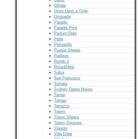
Olinda
Ones Upon a Time
Originelle
Paradis
Paradis Print
Parfum Dete
Perle
Petropolis
Poesie Sheers
Radieux
Rondo 2
Rose&Nino
Salsa
San Francisco
Sohalia
Sydney Opera House
Tamia
Tampa
Terrazzo
Totem
Totem Sheers
Totem Textures
Viaggio
Villa D'ete