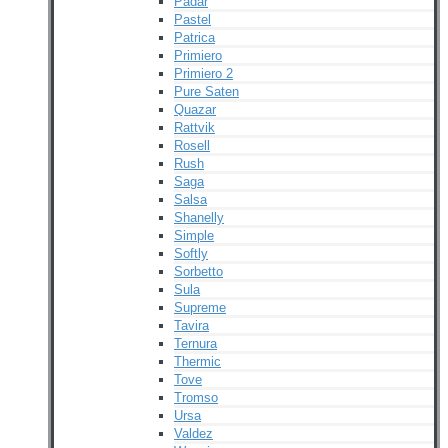
Padar
Pastel
Patrica
Primiero
Primiero 2
Pure Saten
Quazar
Rattvik
Rosell
Rush
Saga
Salsa
Shanelly
Simple
Softly
Sorbetto
Sula
Supreme
Tavira
Ternura
Thermic
Tove
Tromso
Ursa
Valdez