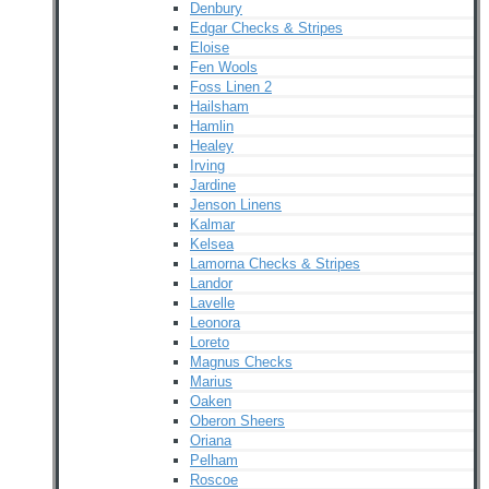
Denbury
Edgar Checks & Stripes
Eloise
Fen Wools
Foss Linen 2
Hailsham
Hamlin
Healey
Irving
Jardine
Jenson Linens
Kalmar
Kelsea
Lamorna Checks & Stripes
Landor
Lavelle
Leonora
Loreto
Magnus Checks
Marius
Oaken
Oberon Sheers
Oriana
Pelham
Roscoe