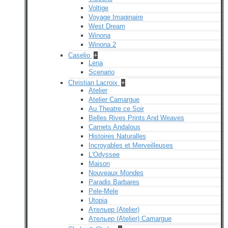
Voltige
Voyage Imaginaire
West Dream
Winona
Winona 2
Caselio
+
Lena
Scenario
Christian Lacroix
+
Atelier
Atelier Camargue
Au Theatre ce Soir
Belles Rives Prints And Weaves
Carnets Andalous
Histoires Naturalles
Incroyables et Merveilleuses
L'Odyssee
Maison
Nouveaux Mondes
Paradis Barbares
Pele-Mele
Utopia
Ательер (Atelier)
Ательер (Atelier) Camargue