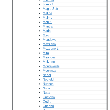
Lombok
Magic Soft
Maline
Malmo
Manitu
Mantra
Marie
May
Meadows
Mezzano
Mezzano 2
Mira
Mirandes
Molveno
Monteverde
Moonway
Nepal
Neufeld
Nuance
Nube
Nusa
Outboho
Outfit
Outland