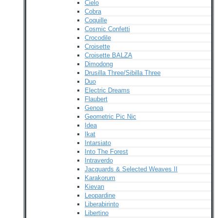
Cielo
Cobra
Coquille
Cosmic Confetti
Crocodile
Croisette
Croisette BALZA
Dimodong
Drusilla Three/Sibilla Three
Duo
Electric Dreams
Flaubert
Genoa
Geometric Pic Nic
Idea
Ikat
Intarsiato
Into The Forest
Intraverdo
Jacquards & Selected Weaves II
Karakorum
Kievan
Leopardine
Liberabirinto
Libertino