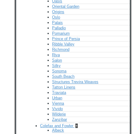
Oasis
Oriental Garden
Origins
Oslo
Palais
Palladio
Pomarium
Prince of Persia
Ribble Valley
Richmond
Riva
Salon
Silky
Sonoma
South Beach
Structures Trevira Weaves
Tatton Linens
Traviata
Urban
Vienna
Vivido
Wilderie
Zanzibar
Colefax and Fowler
+
Albeck