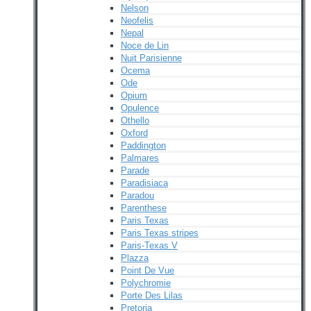
Nelson
Neofelis
Nepal
Noce de Lin
Nuit Parisienne
Ocema
Ode
Opium
Opulence
Othello
Oxford
Paddington
Palmares
Parade
Paradisiaca
Paradou
Parenthese
Paris Texas
Paris Texas stripes
Paris-Texas V
Plazza
Point De Vue
Polychromie
Porte Des Lilas
Pretoria