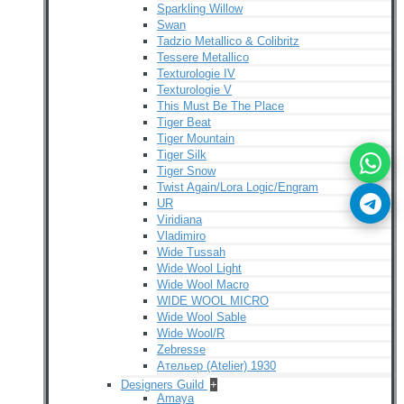
Sparkling Willow
Swan
Tadzio Metallico & Colibritz
Tessere Metallico
Texturologie IV
Texturologie V
This Must Be The Place
Tiger Beat
Tiger Mountain
Tiger Silk
Tiger Snow
Twist Again/Lora Logic/Engram
UR
Viridiana
Vladimiro
Wide Tussah
Wide Wool Light
Wide Wool Macro
WIDE WOOL MICRO
Wide Wool Sable
Wide Wool/R
Zebresse
Ательер (Atelier) 1930
Designers Guild
+
Amaya