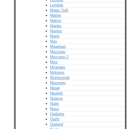
Lombok
Magic Soft
Maline
Malmo
Manitu
Mantra
Marie
May
Meadows
Mezzano
Mezzano 2
Mira
Mirandes
Molveno
Monteverde
Moonway
Nepal
Neufeld
Nuance
Nube
Nusa
Outboho
Outfit
Outland