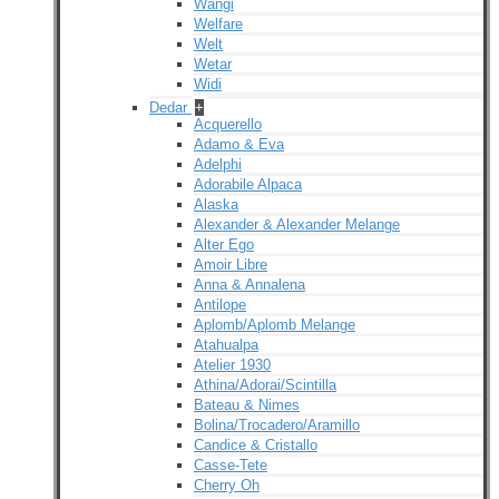
Wangi
Welfare
Welt
Wetar
Widi
Dedar
+
Acquerello
Adamo & Eva
Adelphi
Adorabile Alpaca
Alaska
Alexander & Alexander Melange
Alter Ego
Amoir Libre
Anna & Annalena
Antilope
Aplomb/Aplomb Melange
Atahualpa
Atelier 1930
Athina/Adorai/Scintilla
Bateau & Nimes
Bolina/Trocadero/Aramillo
Candice & Cristallo
Casse-Tete
Cherry Oh