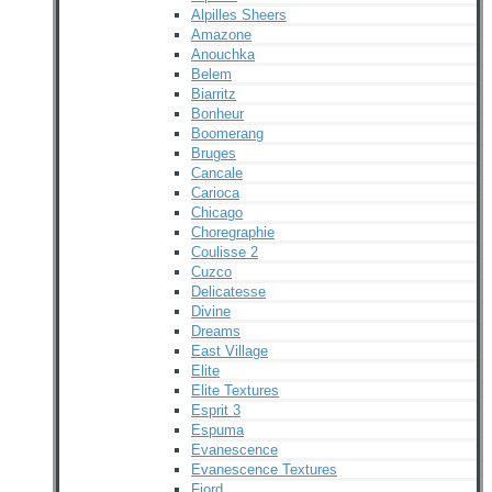
Alpilles Sheers
Amazone
Anouchka
Belem
Biarritz
Bonheur
Boomerang
Bruges
Cancale
Carioca
Chicago
Choregraphie
Coulisse 2
Cuzco
Delicatesse
Divine
Dreams
East Village
Elite
Elite Textures
Esprit 3
Espuma
Evanescence
Evanescence Textures
Fjord