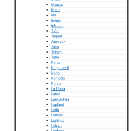
Gronzo
Hoku
Ida
Indigo
Interval
J.Air
Jagger
Jamrock
Java
Jersey
June
Kenai
Kingston II
Kobe
Komodo
Korso
La Roca
Lama
Lancashire
Lapland
Leda
Lemvig
Light up
Littoral
Lockout