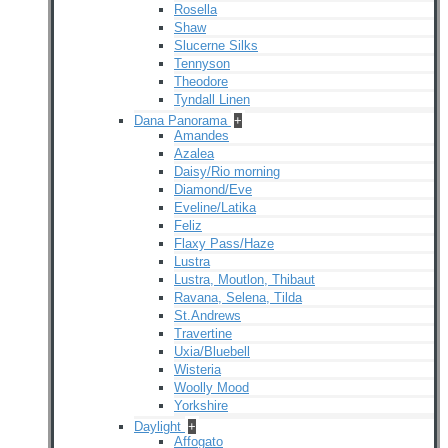
Rosella
Shaw
Slucerne Silks
Tennyson
Theodore
Tyndall Linen
Dana Panorama
+
Amandes
Azalea
Daisy/Rio morning
Diamond/Eve
Eveline/Latika
Feliz
Flaxy Pass/Haze
Lustra
Lustra, Moutlon, Thibaut
Ravana, Selena, Tilda
St.Andrews
Travertine
Uxia/Bluebell
Wisteria
Woolly Mood
Yorkshire
Daylight
+
Affogato