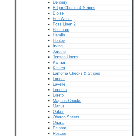
Denbury
Edgar Checks & Stripes
Eloise
Fen Wools
Foss Linen 2
Hailsham
Hamlin
Healey
Irving
Jardine
Jenson Linens
Kalmar
Kelsea
Lamorna Checks & Stripes
Landor
Lavelle
Leonora
Loreto
Magnus Checks
Marius
Oaken
Oberon Sheers
Oriana
Pelham
Roscoe