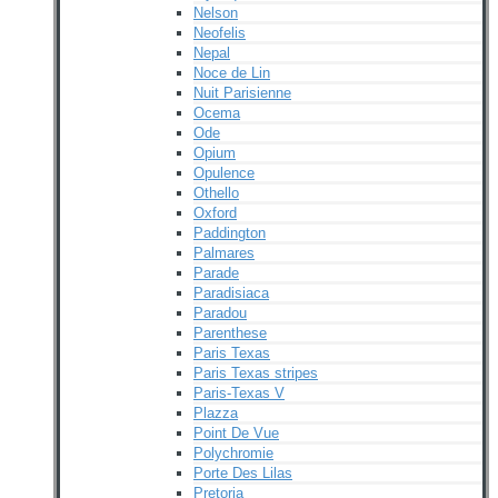
Nelson
Neofelis
Nepal
Noce de Lin
Nuit Parisienne
Ocema
Ode
Opium
Opulence
Othello
Oxford
Paddington
Palmares
Parade
Paradisiaca
Paradou
Parenthese
Paris Texas
Paris Texas stripes
Paris-Texas V
Plazza
Point De Vue
Polychromie
Porte Des Lilas
Pretoria