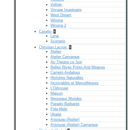
Voltige
Voyage Imaginaire
West Dream
Winona
Winona 2
Caselio
+
Lena
Scenario
Christian Lacroix
+
Atelier
Atelier Camargue
Au Theatre ce Soir
Belles Rives Prints And Weaves
Carnets Andalous
Histoires Naturalles
Incroyables et Merveilleuses
L'Odyssee
Maison
Nouveaux Mondes
Paradis Barbares
Pele-Mele
Utopia
Ательер (Atelier)
Ательер (Atelier) Camargue