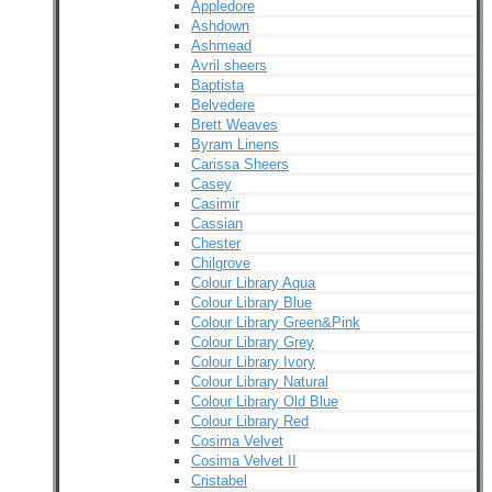
Appledore
Ashdown
Ashmead
Avril sheers
Baptista
Belvedere
Brett Weaves
Byram Linens
Carissa Sheers
Casey
Casimir
Cassian
Chester
Chilgrove
Colour Library Aqua
Colour Library Blue
Colour Library Green&Pink
Colour Library Grey
Colour Library Ivory
Colour Library Natural
Colour Library Old Blue
Colour Library Red
Cosima Velvet
Cosima Velvet II
Cristabel