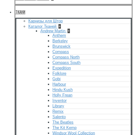
ТКАНИ
Карнизы для Штор
Каталог Тканей
+
Andrew Martin
+
Anthem
Berkeley
Brunswick
Compass
Compass North
Compass South
Expedition
Folklore
Gobi
Harbour
Hindu Kush
Holly Frean
Inventor
Library
Remix
Salento
The Beatles
The Kit Kemp
Windsor Wool Collection