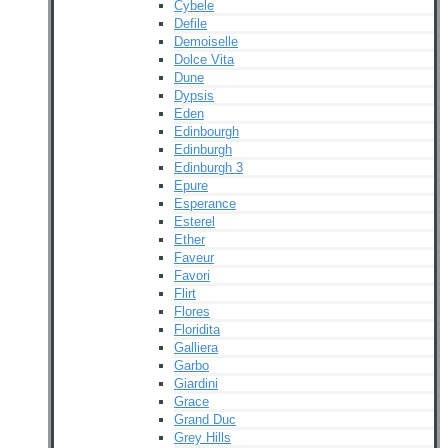
Cybele
Defile
Demoiselle
Dolce Vita
Dune
Dypsis
Eden
Edinbourgh
Edinburgh
Edinburgh 3
Epure
Esperance
Esterel
Ether
Faveur
Favori
Flirt
Flores
Floridita
Galliera
Garbo
Giardini
Grace
Grand Duc
Grey Hills