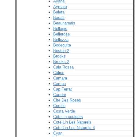
Ayana
Aymara
Balata
Basalt
Beauharnais
Bellagio
Bellerose
Bellezza
Bodeguita
Boston 2
Brooks
Brooks 2
Cala Rossa
Calice
Camara
Campo
Cap Ferrat
Carrare
Cite Des Roses
Corolle
Costa Verde
Cote lin couleurs
Cote Lin Les Naturels
Cote Lin Les Naturels 4
Cyan