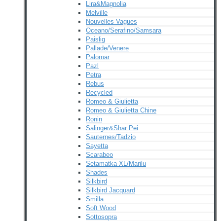
Lira&Magnolia
Melville
Nouvelles Vagues
Oceano/Serafino/Samsara
Paislig
Pallade/Venere
Palomar
Pazl
Petra
Rebus
Recycled
Romeo & Giulietta
Romeo & Giulietta Chine
Ronin
Salinger&Shar Pei
Sauternes/Tadzio
Sayetta
Scarabeo
Setamatka XL/Marilu
Shades
Silkbird
Silkbird Jacquard
Smilla
Soft Wood
Sottosopra