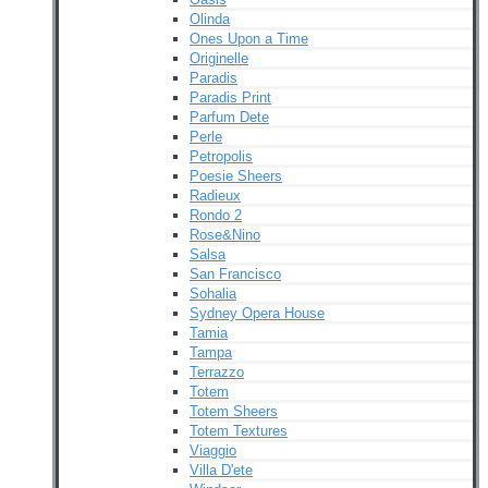
Olinda
Ones Upon a Time
Originelle
Paradis
Paradis Print
Parfum Dete
Perle
Petropolis
Poesie Sheers
Radieux
Rondo 2
Rose&Nino
Salsa
San Francisco
Sohalia
Sydney Opera House
Tamia
Tampa
Terrazzo
Totem
Totem Sheers
Totem Textures
Viaggio
Villa D'ete