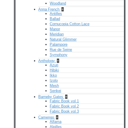
Woodland
Anna French
+
Antilles
Ballad
Cornucopia Cotton Lace
Manor
Meridian
Natural Glimmer
Palampore
Rue de Seine
Symphony
Anthology
+
Azuri
Hibiki
Ikko
Izolo
Mesh
Senkei
Barneby Gates
+
Fabric Book vol.1
Fabric Book vol.2
Fabric Book vol.3
Camengo
+
Alfama
Alpilles