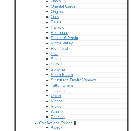
Oasis
Oriental Garden
Origins
Oslo
Palais
Palladio
Pomarium
Prince of Persia
Ribble Valley
Richmond
Riva
Salon
Silky
Sonoma
South Beach
Structures Trevira Weaves
Tatton Linens
Traviata
Urban
Vienna
Vivido
Wilderie
Zanzibar
Colefax and Fowler
+
Albeck