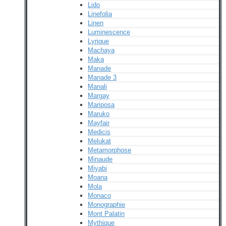
Lido
Linefolia
Linen
Luminescence
Lyrique
Machaya
Maka
Manade
Manade 3
Manali
Margay
Mariposa
Maruko
Mayfair
Medicis
Melukat
Metamorphose
Minaude
Miyabi
Moana
Mola
Monaco
Monographie
Mont Palatin
Mythique