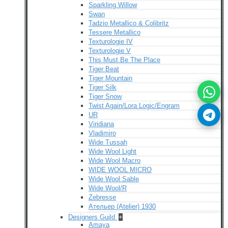
Sparkling Willow
Swan
Tadzio Metallico & Colibritz
Tessere Metallico
Texturologie IV
Texturologie V
This Must Be The Place
Tiger Beat
Tiger Mountain
Tiger Silk
Tiger Snow
Twist Again/Lora Logic/Engram
UR
Viridiana
Vladimiro
Wide Tussah
Wide Wool Light
Wide Wool Macro
WIDE WOOL MICRO
Wide Wool Sable
Wide Wool/R
Zebresse
Ательер (Atelier) 1930
Designers Guild
+
Amaya