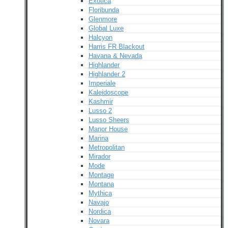
Exotica
Floribunda
Glenmore
Global Luxe
Halcyon
Harris FR Blackout
Havana & Nevada
Highlander
Highlander 2
Imperiale
Kaleidoscope
Kashmir
Lusso 2
Lusso Sheers
Manor House
Marina
Metropolitan
Mirador
Mode
Montage
Montana
Mythica
Navajo
Nordica
Novara