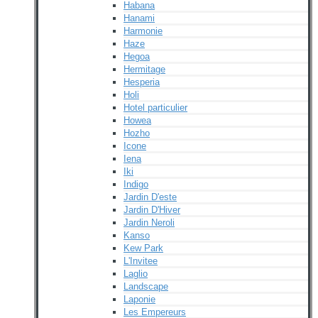
Habana
Hanami
Harmonie
Haze
Hegoa
Hermitage
Hesperia
Holi
Hotel particulier
Howea
Hozho
Icone
Iena
Iki
Indigo
Jardin D'este
Jardin D'Hiver
Jardin Neroli
Kanso
Kew Park
L'Invitee
Laglio
Landscape
Laponie
Les Empereurs