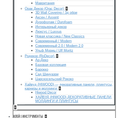
Мавритания
Орак Декор (Orac Decor)
+
3D Wall Covering / 3д обои
Аксен / Axxent
Дурофолам / Durofoam
Интерьерный декор
Люксус / Luxxus
Новая классика / New Classics
Современный / Modern
Современный 2.0 / Modern 2.0
Ульф Мориц / Ulf Moritz
Родекор (RoDecor)
+
Ар-Деко
Базовая коллекция
Барокко
Сад Шинуазри
Царскосельский Рококо
Хайвуд (HIWOOD) — декоративные панели, плинтусы,
карнизы и молдинги
+
Hiwood Decor
ХАЙВУД (HIWOOD) ДЕКОРАТИВНЫЕ ПАНЕЛИ,
МОЛДИНГИ И ПЛИНТУСЫ
+
КЛЕЙ | ИНСТРУМЕНТЫ
+