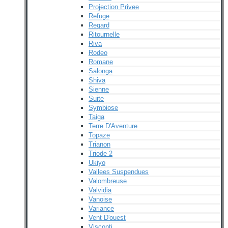
Projection Privee
Refuge
Regard
Ritournelle
Riva
Rodeo
Romane
Salonga
Shiva
Sienne
Suite
Symbiose
Taiga
Terre D'Aventure
Topaze
Trianon
Triode 2
Ukiyo
Vallees Suspendues
Valombreuse
Valvidia
Vanoise
Variance
Vent D'ouest
Visconti