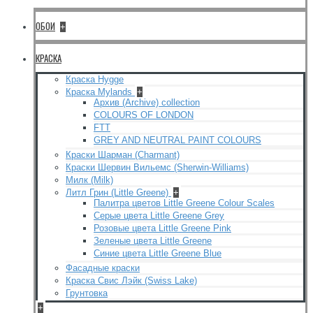
ОБОИ
+
КРАСКА
Краска Hygge
Краска Mylands
+
Архив (Archive) collection
COLOURS OF LONDON
FTT
GREY AND NEUTRAL PAINT COLOURS
Краски Шарман (Charmant)
Краски Шервин Вильемс (Sherwin-Williams)
Милк (Milk)
Литл Грин (Little Greene)
+
Палитра цветов Little Greene Colour Scales
Серые цвета Little Greene Grey
Розовые цвета Little Greene Pink
Зеленые цвета Little Greene
Синие цвета Little Greene Blue
Фасадные краски
Краска Свис Лэйк (Swiss Lake)
Грунтовка
+