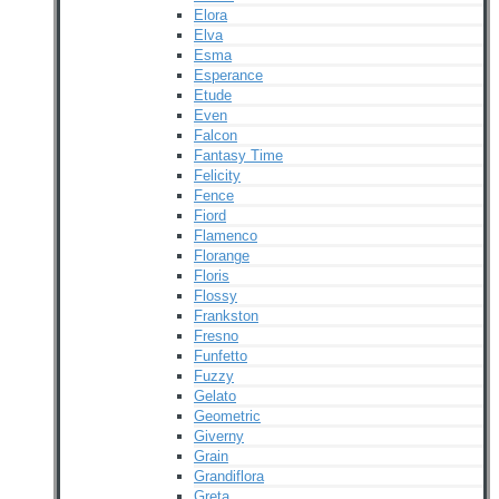
Elora
Elva
Esma
Esperance
Etude
Even
Falcon
Fantasy Time
Felicity
Fence
Fiord
Flamenco
Florange
Floris
Flossy
Frankston
Fresno
Funfetto
Fuzzy
Gelato
Geometric
Giverny
Grain
Grandiflora
Greta