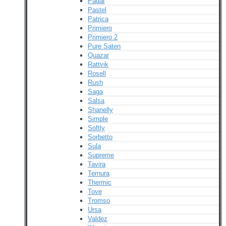
Padar
Pastel
Patrica
Primiero
Primiero 2
Pure Saten
Quazar
Rattvik
Rosell
Rush
Saga
Salsa
Shanelly
Simple
Softly
Sorbetto
Sula
Supreme
Tavira
Ternura
Thermic
Tove
Tromso
Ursa
Valdez