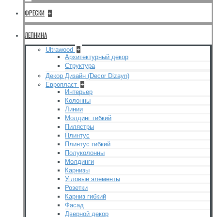
ФРЕСКИ
+
ЛЕПНИНА
Ultrawood
+
Архитектурный декор
Структура
Декор Дизайн (Decor Dizayn)
Европласт
+
Интерьер
Колонны
Линии
Молдинг гибкий
Пилястры
Плинтус
Плинтус гибкий
Полуколонны
Молдинги
Карнизы
Угловые элементы
Розетки
Карниз гибкий
Фасад
Дверной декор