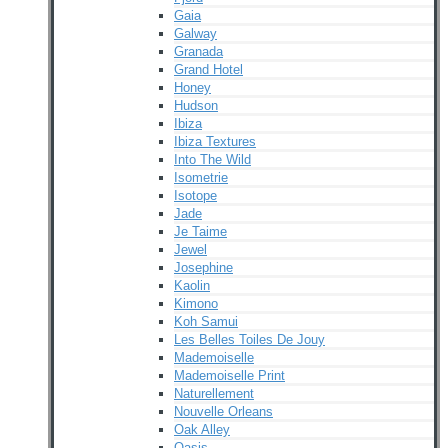
Gaia
Galway
Granada
Grand Hotel
Honey
Hudson
Ibiza
Ibiza Textures
Into The Wild
Isometrie
Isotope
Jade
Je Taime
Jewel
Josephine
Kaolin
Kimono
Koh Samui
Les Belles Toiles De Jouy
Mademoiselle
Mademoiselle Print
Naturellement
Nouvelle Orleans
Oak Alley
Oasis