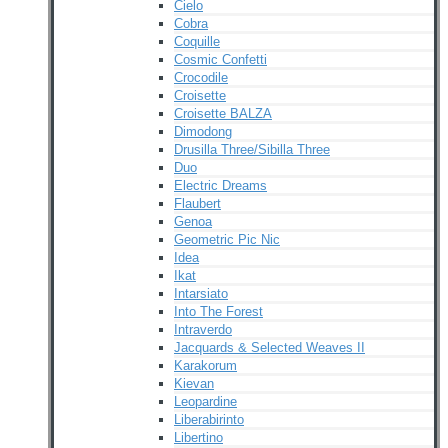
Cielo
Cobra
Coquille
Cosmic Confetti
Crocodile
Croisette
Croisette BALZA
Dimodong
Drusilla Three/Sibilla Three
Duo
Electric Dreams
Flaubert
Genoa
Geometric Pic Nic
Idea
Ikat
Intarsiato
Into The Forest
Intraverdo
Jacquards & Selected Weaves II
Karakorum
Kievan
Leopardine
Liberabirinto
Libertino