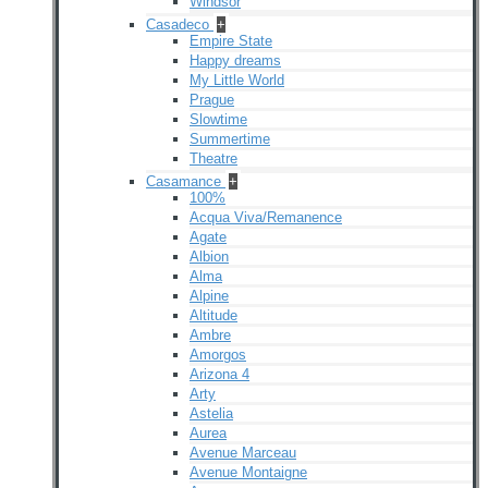
Windsor
Casadeco
+
Empire State
Happy dreams
My Little World
Prague
Slowtime
Summertime
Theatre
Casamance
+
100%
Acqua Viva/Remanence
Agate
Albion
Alma
Alpine
Altitude
Ambre
Amorgos
Arizona 4
Arty
Astelia
Aurea
Avenue Marceau
Avenue Montaigne