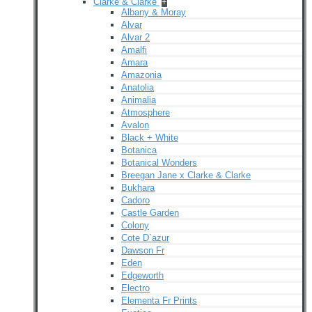
Clarke & Clarke
+
Albany & Moray
Alvar
Alvar 2
Amalfi
Amara
Amazonia
Anatolia
Animalia
Atmosphere
Avalon
Black + White
Botanica
Botanical Wonders
Breegan Jane x Clarke & Clarke
Bukhara
Cadoro
Castle Garden
Colony
Cote D`azur
Dawson Fr
Eden
Edgeworth
Electro
Elementa Fr Prints