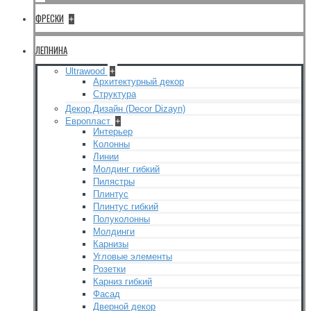
ФРЕСКИ
+
ЛЕПНИНА
Ultrawood
+
Архитектурный декор
Структура
Декор Дизайн (Decor Dizayn)
Европласт
+
Интерьер
Колонны
Линии
Молдинг гибкий
Пилястры
Плинтус
Плинтус гибкий
Полуколонны
Молдинги
Карнизы
Угловые элементы
Розетки
Карниз гибкий
Фасад
Дверной декор