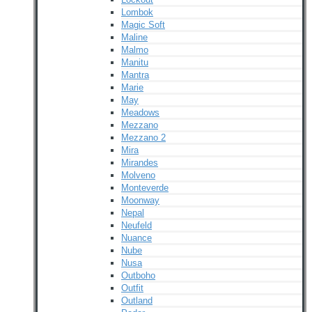
Lombok
Magic Soft
Maline
Malmo
Manitu
Mantra
Marie
May
Meadows
Mezzano
Mezzano 2
Mira
Mirandes
Molveno
Monteverde
Moonway
Nepal
Neufeld
Nuance
Nube
Nusa
Outboho
Outfit
Outland