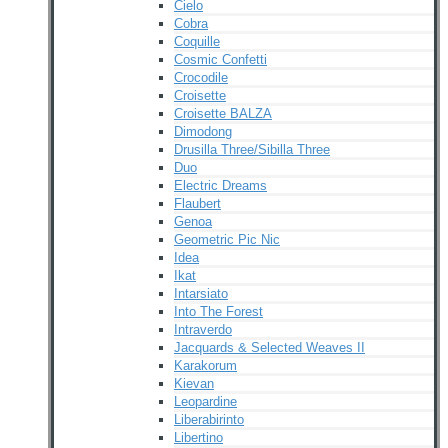
Cielo
Cobra
Coquille
Cosmic Confetti
Crocodile
Croisette
Croisette BALZA
Dimodong
Drusilla Three/Sibilla Three
Duo
Electric Dreams
Flaubert
Genoa
Geometric Pic Nic
Idea
Ikat
Intarsiato
Into The Forest
Intraverdo
Jacquards & Selected Weaves II
Karakorum
Kievan
Leopardine
Liberabirinto
Libertino