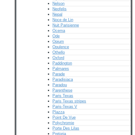
Nelson
Neofelis
Nepal
Noce de Lin
Nuit Parisienne
Ocema
Ode
Opium
Opulence
Othello
Oxford
Paddington
Palmares
Parade
Paradisiaca
Paradou
Parenthese
Paris Texas
Paris Texas stripes
Paris-Texas V
Plazza
Point De Vue
Polychromie
Porte Des Lilas
Pretoria