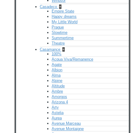
Windsor
Casadeco
+
Empire State
Happy dreams
My Little World
Prague
Slowtime
Summertime
Theatre
Casamance
+
100%
Acqua Viva/Remanence
Agate
Albion
Alma
Alpine
Altitude
Ambre
Amorgos
Arizona 4
Arty
Astelia
Aurea
Avenue Marceau
Avenue Montaigne