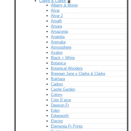
Clarke & Clarke
+
Albany & Moray
Alvar
Alvar 2
Amalfi
Amara
Amazonia
Anatolia
Animalia
Atmosphere
Avalon
Black + White
Botanica
Botanical Wonders
Breegan Jane x Clarke & Clarke
Bukhara
Cadoro
Castle Garden
Colony
Cote D`azur
Dawson Fr
Eden
Edgeworth
Electro
Elementa Fr Prints