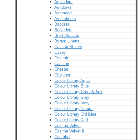
Appledore
Ashdown
Ashmead
Avril sheers
Baptista
Belvedere
Brett Weaves
Byram Linens
Carissa Sheers
Casey
Casimir
Cassian
Chester
Chilgrove
Colour Library Aqua
Colour Library Blue
Colour Library Green&Pink
Colour Library Grey
Colour Library Ivory
Colour Library Natural
Colour Library Old Blue
Colour Library Red
Cosima Velvet
Cosima Velvet II
Cristabel