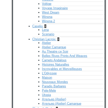
Voltige
Voyage Imaginaire
West Dream
Winona
Winona 2
Caselio
+
Lena
Scenario
Christian Lacroix
+
Atelier
Atelier Camargue
Au Theatre ce Soir
Belles Rives Prints And Weaves
Carnets Andalous
Histoires Naturalles
Incroyables et Merveilleuses
L'Odyssee
Maison
Nouveaux Mondes
Paradis Barbares
Pele-Mele
Utopia
Ательер (Atelier)
Ательер (Atelier) Camargue