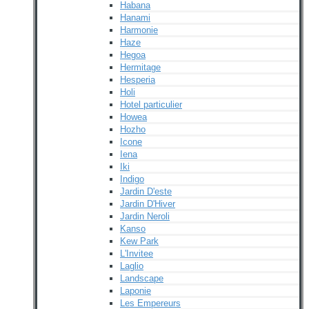
Habana
Hanami
Harmonie
Haze
Hegoa
Hermitage
Hesperia
Holi
Hotel particulier
Howea
Hozho
Icone
Iena
Iki
Indigo
Jardin D'este
Jardin D'Hiver
Jardin Neroli
Kanso
Kew Park
L'Invitee
Laglio
Landscape
Laponie
Les Empereurs