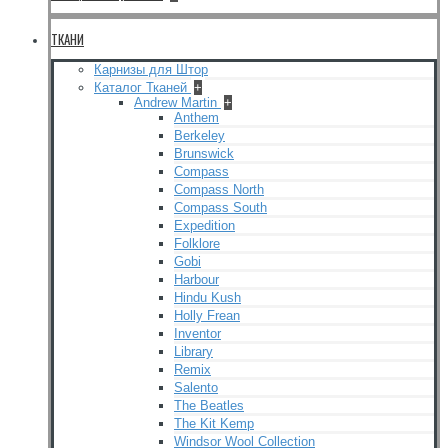
ТКАНИ
Карнизы для Штор
Каталог Тканей
+
Andrew Martin
+
Anthem
Berkeley
Brunswick
Compass
Compass North
Compass South
Expedition
Folklore
Gobi
Harbour
Hindu Kush
Holly Frean
Inventor
Library
Remix
Salento
The Beatles
The Kit Kemp
Windsor Wool Collection