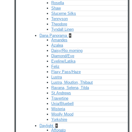
Rosella
Shaw
Slucerne Silks
Tennyson
Theodore
Tyndall Linen
Dana Panorama
+
Amandes
Azalea
Daisy/Rio morning
Diamond/Eve
Eveline/Latika
Feliz
Flaxy Pass/Haze
Lustra
Lustra, Moutlon, Thibaut
Ravana, Selena, Tilda
St.Andrews
Travertine
Uxia/Bluebell
Wisteria
Woolly Mood
Yorkshire
Daylight
+
Affogato