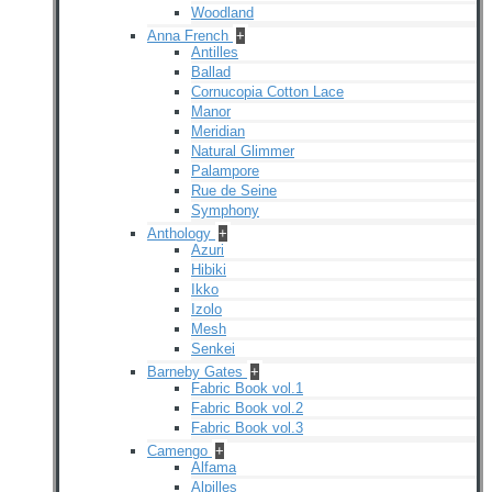
Woodland
Anna French
+
Antilles
Ballad
Cornucopia Cotton Lace
Manor
Meridian
Natural Glimmer
Palampore
Rue de Seine
Symphony
Anthology
+
Azuri
Hibiki
Ikko
Izolo
Mesh
Senkei
Barneby Gates
+
Fabric Book vol.1
Fabric Book vol.2
Fabric Book vol.3
Camengo
+
Alfama
Alpilles