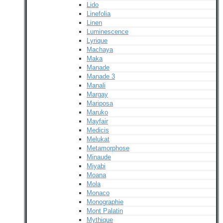
Lido
Linefolia
Linen
Luminescence
Lyrique
Machaya
Maka
Manade
Manade 3
Manali
Margay
Mariposa
Maruko
Mayfair
Medicis
Melukat
Metamorphose
Minaude
Miyabi
Moana
Mola
Monaco
Monographie
Mont Palatin
Mythique