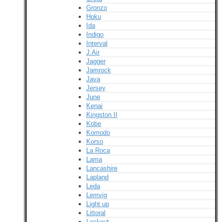
Gronzo
Hoku
Ida
Indigo
Interval
J.Air
Jagger
Jamrock
Java
Jersey
June
Kenai
Kingston II
Kobe
Komodo
Korso
La Roca
Lama
Lancashire
Lapland
Leda
Lemvig
Light up
Littoral
Lockout