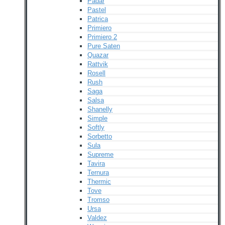
Padar
Pastel
Patrica
Primiero
Primiero 2
Pure Saten
Quazar
Rattvik
Rosell
Rush
Saga
Salsa
Shanelly
Simple
Softly
Sorbetto
Sula
Supreme
Tavira
Ternura
Thermic
Tove
Tromso
Ursa
Valdez