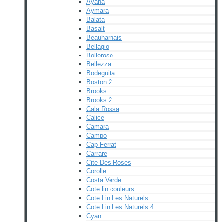
Ayana
Aymara
Balata
Basalt
Beauharnais
Bellagio
Bellerose
Bellezza
Bodeguita
Boston 2
Brooks
Brooks 2
Cala Rossa
Calice
Camara
Campo
Cap Ferrat
Carrare
Cite Des Roses
Corolle
Costa Verde
Cote lin couleurs
Cote Lin Les Naturels
Cote Lin Les Naturels 4
Cyan