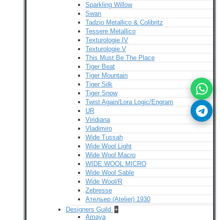
Sparkling Willow
Swan
Tadzio Metallico & Colibritz
Tessere Metallico
Texturologie IV
Texturologie V
This Must Be The Place
Tiger Beat
Tiger Mountain
Tiger Silk
Tiger Snow
Twist Again/Lora Logic/Engram
UR
Viridiana
Vladimiro
Wide Tussah
Wide Wool Light
Wide Wool Macro
WIDE WOOL MICRO
Wide Wool Sable
Wide Wool/R
Zebresse
Ательер (Atelier) 1930
Designers Guild
+
Amaya