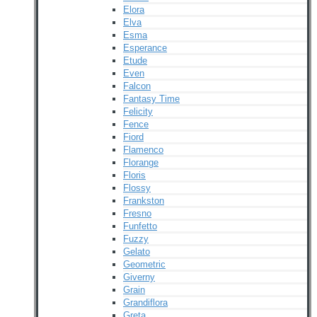
Elora
Elva
Esma
Esperance
Etude
Even
Falcon
Fantasy Time
Felicity
Fence
Fiord
Flamenco
Florange
Floris
Flossy
Frankston
Fresno
Funfetto
Fuzzy
Gelato
Geometric
Giverny
Grain
Grandiflora
Greta