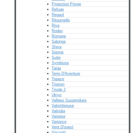
Projection Privee
Refuge
Regard
Ritournelle
Riva
Rodeo
Romane
Salonga
Shiva
Sienne
Suite
Symbiose
Taiga
Terre D'Aventure
Topaze
Trianon
Triode 2
Ukiyo
Vallees Suspendues
Valombreuse
Valvidia
Vanoise
Variance
Vent D'ouest
Visconti