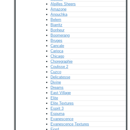
Alpilles Sheers
Amazone
Anouchka
Belem
Biarritz
Bonheur
Boomerang
Bruges
Cancale
Carioca
Chicago
Choregraphie
Coulisse 2
Cuzco
Delicatesse
Divine
Dreams
East Village
Elite
Elite Textures
Esprit 3
Espuma
Evanescence
Evanescence Textures
Fjord