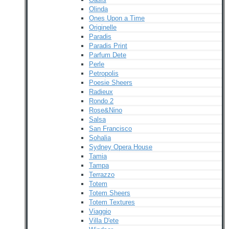
Olinda
Ones Upon a Time
Originelle
Paradis
Paradis Print
Parfum Dete
Perle
Petropolis
Poesie Sheers
Radieux
Rondo 2
Rose&Nino
Salsa
San Francisco
Sohalia
Sydney Opera House
Tamia
Tampa
Terrazzo
Totem
Totem Sheers
Totem Textures
Viaggio
Villa D'ete