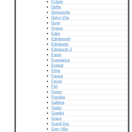
Cybele
Defile
Demoiselle
Dolce Vita
Dune
Dypsis
Eden
Edinbourgh
Edinburgh
Edinburgh 3
Epure
Esperance
Esterel
Ether
Faveur
Favori
Flirt
Flores
Floridita
Galliera
Garbo
Giardini
Grace
Grand Duc
Grey Hills