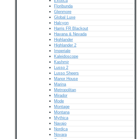
Exotica
Floribunda
Glenmore
Global Luxe
Halcyon
Harris FR Blackout
Havana & Nevada
Highlander
Highlander 2
Imperiale
Kaleidoscope
Kashmir
Lusso 2
Lusso Sheers
Manor House
Marina
Metropolitan
Mirador
Mode
Montage
Montana
Mythica
Navajo
Nordica
Novara