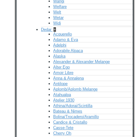
Wangi
Welfare
Welt
Wetar
Widi
Dedar
+
Acquerello
Adamo & Eva
Adelphi
Adorabile Alpaca
Alaska
Alexander & Alexander Melange
Alter Ego
Amoir Libre
Anna & Annalena
Antilope
Aplomb/Aplomb Melange
Atahualpa
Atelier 1930
Athina/Adorai/Scintilla
Bateau & Nimes
Bolina/Trocadero/Aramillo
Candice & Cristallo
Casse-Tete
Cherry Oh