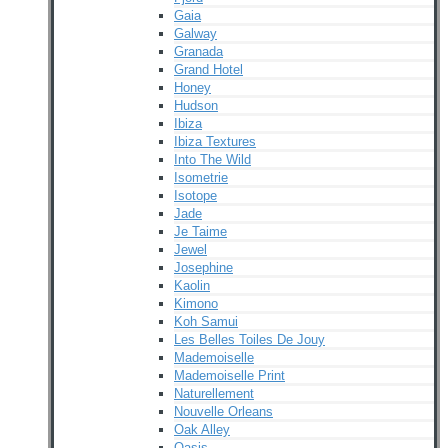
Gaia
Galway
Granada
Grand Hotel
Honey
Hudson
Ibiza
Ibiza Textures
Into The Wild
Isometrie
Isotope
Jade
Je Taime
Jewel
Josephine
Kaolin
Kimono
Koh Samui
Les Belles Toiles De Jouy
Mademoiselle
Mademoiselle Print
Naturellement
Nouvelle Orleans
Oak Alley
Oasis