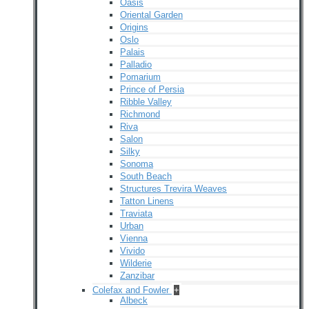
Oasis
Oriental Garden
Origins
Oslo
Palais
Palladio
Pomarium
Prince of Persia
Ribble Valley
Richmond
Riva
Salon
Silky
Sonoma
South Beach
Structures Trevira Weaves
Tatton Linens
Traviata
Urban
Vienna
Vivido
Wilderie
Zanzibar
Colefax and Fowler
+
Albeck