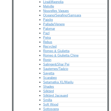
Lira&Magnolia
Melville
Nouvelles Vagues
Oceano/Serafino/Samsara
Paislig
Pallade/Venere
Palomar
Pazl
Petra
Rebus
Recycled
Romeo & Giulietta
Romeo & Giulietta Chine
Ronin
Salinger&Shar Pei
Sauternes/Tadzio
Sayetta
Scarabeo
Setamatka XL/Marilu
Shades
Silkbird
Silkbird Jacquard
Smilla
Soft Wood
Sottosopra