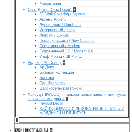
Мавритания
Орак Декор (Orac Decor)
+
3D Wall Covering / 3д обои
Аксен / Axxent
Дурофолам / Durofoam
Интерьерный декор
Люксус / Luxxus
Новая классика / New Classics
Современный / Modern
Современный 2.0 / Modern 2.0
Ульф Мориц / Ulf Moritz
Родекор (RoDecor)
+
Ар-Деко
Базовая коллекция
Барокко
Сад Шинуазри
Царскосельский Рококо
Хайвуд (HIWOOD) — декоративные панели, плинтусы,
карнизы и молдинги
+
Hiwood Decor
ХАЙВУД (HIWOOD) ДЕКОРАТИВНЫЕ ПАНЕЛИ,
МОЛДИНГИ И ПЛИНТУСЫ
+
КЛЕЙ | ИНСТРУМЕНТЫ
+