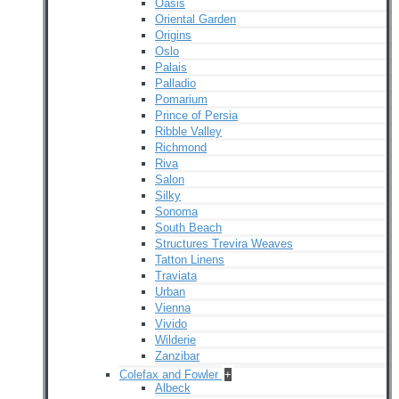
Oasis
Oriental Garden
Origins
Oslo
Palais
Palladio
Pomarium
Prince of Persia
Ribble Valley
Richmond
Riva
Salon
Silky
Sonoma
South Beach
Structures Trevira Weaves
Tatton Linens
Traviata
Urban
Vienna
Vivido
Wilderie
Zanzibar
Colefax and Fowler
+
Albeck