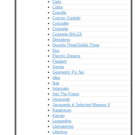
Cielo
Cobra
Coquille
Cosmic Confetti
Crocodile
Croisette
Croisette BALZA
Dimodong
Drusilla Three/Sibilla Three
Duo
Electric Dreams
Flaubert
Genoa
Geometric Pic Nic
Idea
Ikat
Intarsiato
Into The Forest
Intraverdo
Jacquards & Selected Weaves II
Karakorum
Kievan
Leopardine
Liberabirinto
Libertino