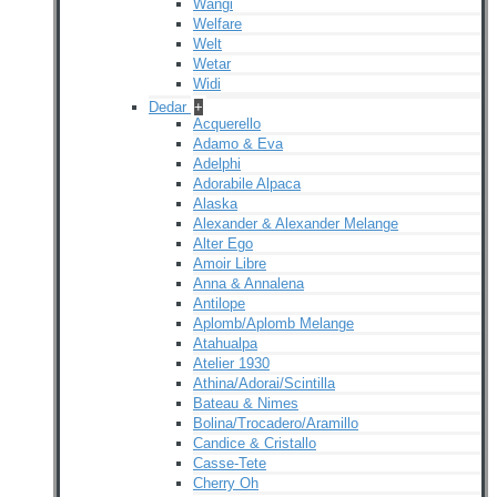
Wangi
Welfare
Welt
Wetar
Widi
Dedar
+
Acquerello
Adamo & Eva
Adelphi
Adorabile Alpaca
Alaska
Alexander & Alexander Melange
Alter Ego
Amoir Libre
Anna & Annalena
Antilope
Aplomb/Aplomb Melange
Atahualpa
Atelier 1930
Athina/Adorai/Scintilla
Bateau & Nimes
Bolina/Trocadero/Aramillo
Candice & Cristallo
Casse-Tete
Cherry Oh