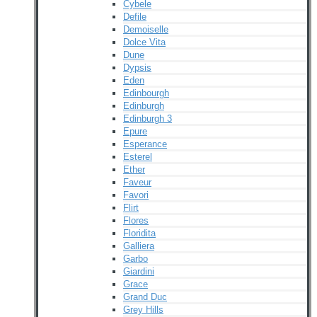
Cybele
Defile
Demoiselle
Dolce Vita
Dune
Dypsis
Eden
Edinbourgh
Edinburgh
Edinburgh 3
Epure
Esperance
Esterel
Ether
Faveur
Favori
Flirt
Flores
Floridita
Galliera
Garbo
Giardini
Grace
Grand Duc
Grey Hills