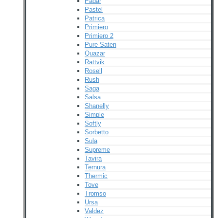
Padar
Pastel
Patrica
Primiero
Primiero 2
Pure Saten
Quazar
Rattvik
Rosell
Rush
Saga
Salsa
Shanelly
Simple
Softly
Sorbetto
Sula
Supreme
Tavira
Ternura
Thermic
Tove
Tromso
Ursa
Valdez