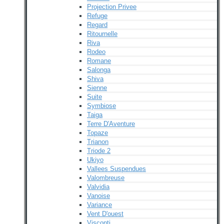
Projection Privee
Refuge
Regard
Ritournelle
Riva
Rodeo
Romane
Salonga
Shiva
Sienne
Suite
Symbiose
Taiga
Terre D'Aventure
Topaze
Trianon
Triode 2
Ukiyo
Vallees Suspendues
Valombreuse
Valvidia
Vanoise
Variance
Vent D'ouest
Visconti