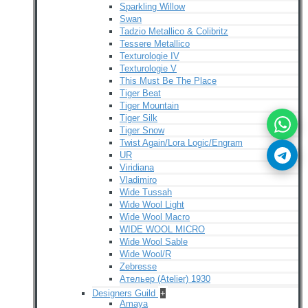
Sparkling Willow
Swan
Tadzio Metallico & Colibritz
Tessere Metallico
Texturologie IV
Texturologie V
This Must Be The Place
Tiger Beat
Tiger Mountain
Tiger Silk
Tiger Snow
Twist Again/Lora Logic/Engram
UR
Viridiana
Vladimiro
Wide Tussah
Wide Wool Light
Wide Wool Macro
WIDE WOOL MICRO
Wide Wool Sable
Wide Wool/R
Zebresse
Ательер (Atelier) 1930
Designers Guild
+
Amaya