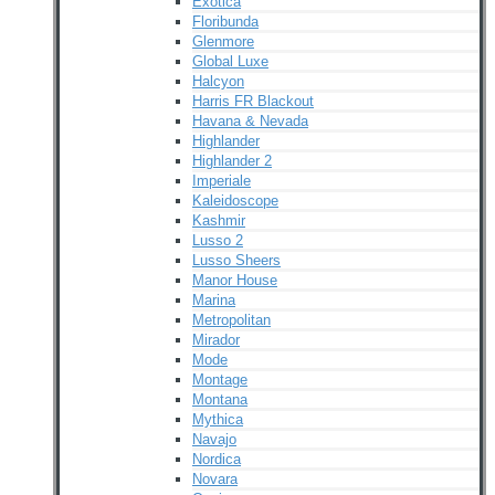
Exotica
Floribunda
Glenmore
Global Luxe
Halcyon
Harris FR Blackout
Havana & Nevada
Highlander
Highlander 2
Imperiale
Kaleidoscope
Kashmir
Lusso 2
Lusso Sheers
Manor House
Marina
Metropolitan
Mirador
Mode
Montage
Montana
Mythica
Navajo
Nordica
Novara