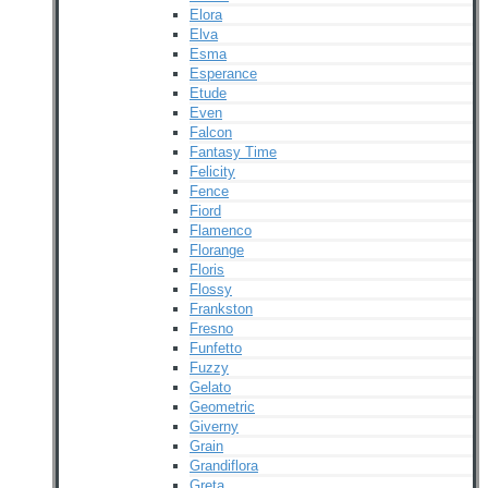
Elora
Elva
Esma
Esperance
Etude
Even
Falcon
Fantasy Time
Felicity
Fence
Fiord
Flamenco
Florange
Floris
Flossy
Frankston
Fresno
Funfetto
Fuzzy
Gelato
Geometric
Giverny
Grain
Grandiflora
Greta