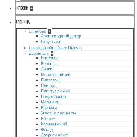
ФРЕСКИ
+
ЛЕПНИНА
Ultrawood
+
Архитектурный декор
Структура
Декор Дизайн (Decor Dizayn)
Европласт
+
Интерьер
Колонны
Линии
Молдинг гибкий
Пилястры
Плинтус
Плинтус гибкий
Полуколонны
Молдинги
Карнизы
Угловые элементы
Розетки
Карниз гибкий
Фасад
Дверной декор