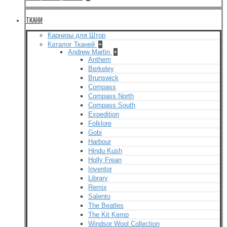
ТКАНИ
Карнизы для Штор
Каталог Тканей
+
Andrew Martin
+
Anthem
Berkeley
Brunswick
Compass
Compass North
Compass South
Expedition
Folklore
Gobi
Harbour
Hindu Kush
Holly Frean
Inventor
Library
Remix
Salento
The Beatles
The Kit Kemp
Windsor Wool Collection