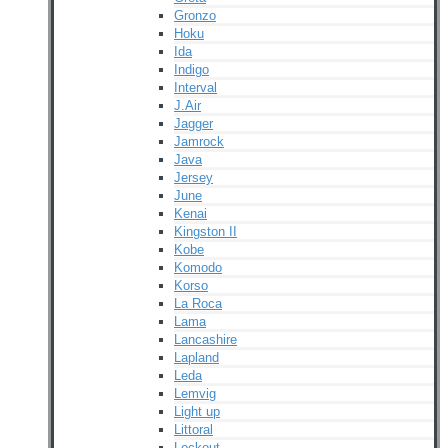
Gronzo
Hoku
Ida
Indigo
Interval
J.Air
Jagger
Jamrock
Java
Jersey
June
Kenai
Kingston II
Kobe
Komodo
Korso
La Roca
Lama
Lancashire
Lapland
Leda
Lemvig
Light up
Littoral
Lockout