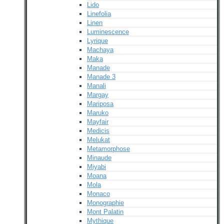
Lido
Linefolia
Linen
Luminescence
Lyrique
Machaya
Maka
Manade
Manade 3
Manali
Margay
Mariposa
Maruko
Mayfair
Medicis
Melukat
Metamorphose
Minaude
Miyabi
Moana
Mola
Monaco
Monographie
Mont Palatin
Mythique