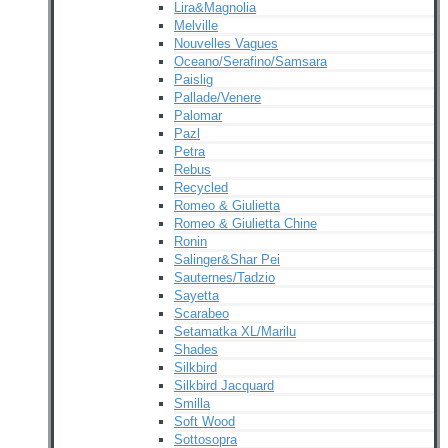
Lira&Magnolia
Melville
Nouvelles Vagues
Oceano/Serafino/Samsara
Paislig
Pallade/Venere
Palomar
Pazl
Petra
Rebus
Recycled
Romeo & Giulietta
Romeo & Giulietta Chine
Ronin
Salinger&Shar Pei
Sauternes/Tadzio
Sayetta
Scarabeo
Setamatka XL/Marilu
Shades
Silkbird
Silkbird Jacquard
Smilla
Soft Wood
Sottosopra