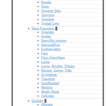
Rosella
Shaw
Slucerne Silks
Tennyson
Theodore
Tyndall Linen
Dana Panorama
+
Amandes
Azalea
Daisy/Rio morning
Diamond/Eve
Eveline/Latika
Feliz
Flaxy Pass/Haze
Lustra
Lustra, Moutlon, Thibaut
Ravana, Selena, Tilda
St.Andrews
Travertine
Uxia/Bluebell
Wisteria
Woolly Mood
Yorkshire
Daylight
+
Affogato