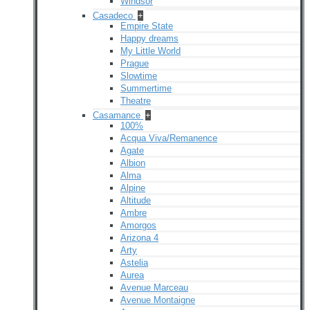
Windsor
Casadeco
+
Empire State
Happy dreams
My Little World
Prague
Slowtime
Summertime
Theatre
Casamance
+
100%
Acqua Viva/Remanence
Agate
Albion
Alma
Alpine
Altitude
Ambre
Amorgos
Arizona 4
Arty
Astelia
Aurea
Avenue Marceau
Avenue Montaigne