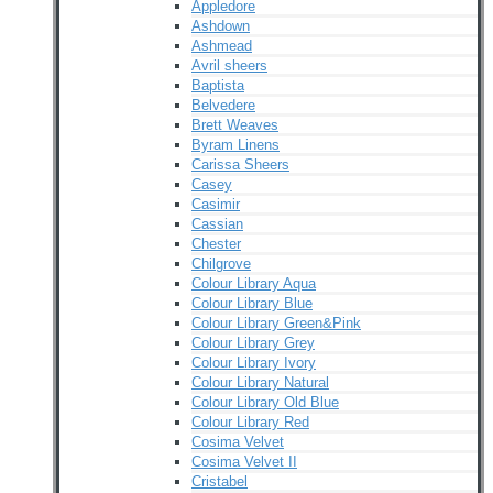
Appledore
Ashdown
Ashmead
Avril sheers
Baptista
Belvedere
Brett Weaves
Byram Linens
Carissa Sheers
Casey
Casimir
Cassian
Chester
Chilgrove
Colour Library Aqua
Colour Library Blue
Colour Library Green&Pink
Colour Library Grey
Colour Library Ivory
Colour Library Natural
Colour Library Old Blue
Colour Library Red
Cosima Velvet
Cosima Velvet II
Cristabel