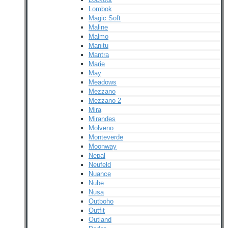
Lombok
Magic Soft
Maline
Malmo
Manitu
Mantra
Marie
May
Meadows
Mezzano
Mezzano 2
Mira
Mirandes
Molveno
Monteverde
Moonway
Nepal
Neufeld
Nuance
Nube
Nusa
Outboho
Outfit
Outland