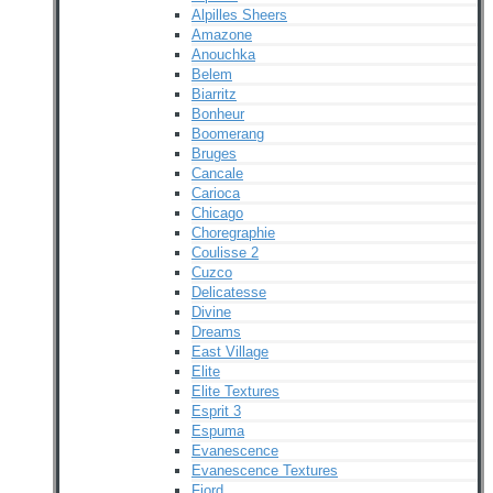
Alpilles Sheers
Amazone
Anouchka
Belem
Biarritz
Bonheur
Boomerang
Bruges
Cancale
Carioca
Chicago
Choregraphie
Coulisse 2
Cuzco
Delicatesse
Divine
Dreams
East Village
Elite
Elite Textures
Esprit 3
Espuma
Evanescence
Evanescence Textures
Fjord