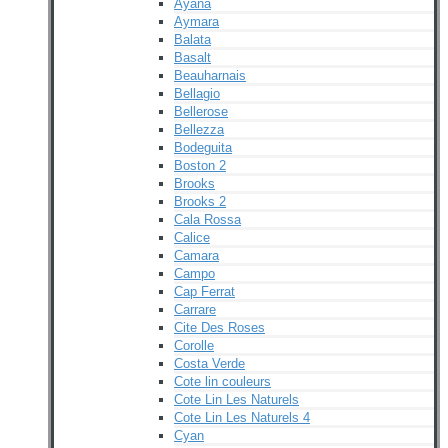
Ayana
Aymara
Balata
Basalt
Beauharnais
Bellagio
Bellerose
Bellezza
Bodeguita
Boston 2
Brooks
Brooks 2
Cala Rossa
Calice
Camara
Campo
Cap Ferrat
Carrare
Cite Des Roses
Corolle
Costa Verde
Cote lin couleurs
Cote Lin Les Naturels
Cote Lin Les Naturels 4
Cyan