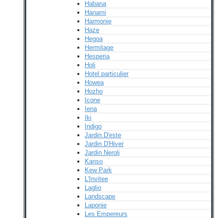
Habana
Hanami
Harmonie
Haze
Hegoa
Hermitage
Hesperia
Holi
Hotel particulier
Howea
Hozho
Icone
Iena
Iki
Indigo
Jardin D'este
Jardin D'Hiver
Jardin Neroli
Kanso
Kew Park
L'Invitee
Laglio
Landscape
Laponie
Les Empereurs