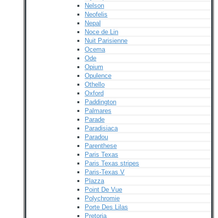
Nelson
Neofelis
Nepal
Noce de Lin
Nuit Parisienne
Ocema
Ode
Opium
Opulence
Othello
Oxford
Paddington
Palmares
Parade
Paradisiaca
Paradou
Parenthese
Paris Texas
Paris Texas stripes
Paris-Texas V
Plazza
Point De Vue
Polychromie
Porte Des Lilas
Pretoria