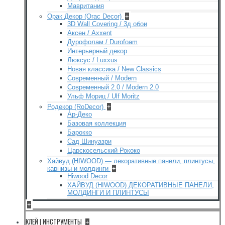
Мавритания
Орак Декор (Orac Decor)
+
3D Wall Covering / 3д обои
Аксен / Axxent
Дурофолам / Durofoam
Интерьерный декор
Люксус / Luxxus
Новая классика / New Classics
Современный / Modern
Современный 2.0 / Modern 2.0
Ульф Мориц / Ulf Moritz
Родекор (RoDecor)
+
Ар-Деко
Базовая коллекция
Барокко
Сад Шинуазри
Царскосельский Рококо
Хайвуд (HIWOOD) — декоративные панели, плинтусы,
карнизы и молдинги
+
Hiwood Decor
ХАЙВУД (HIWOOD) ДЕКОРАТИВНЫЕ ПАНЕЛИ,
МОЛДИНГИ И ПЛИНТУСЫ
+
КЛЕЙ | ИНСТРУМЕНТЫ
+