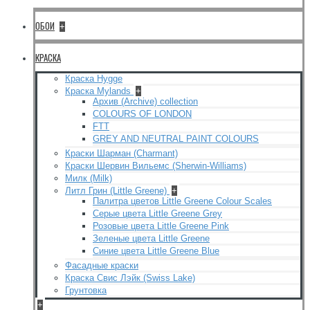
ОБОИ
+
КРАСКА
Краска Hygge
Краска Mylands
+
Архив (Archive) collection
COLOURS OF LONDON
FTT
GREY AND NEUTRAL PAINT COLOURS
Краски Шарман (Charmant)
Краски Шервин Вильемс (Sherwin-Williams)
Милк (Milk)
Литл Грин (Little Greene)
+
Палитра цветов Little Greene Colour Scales
Серые цвета Little Greene Grey
Розовые цвета Little Greene Pink
Зеленые цвета Little Greene
Синие цвета Little Greene Blue
Фасадные краски
Краска Свис Лэйк (Swiss Lake)
Грунтовка
+