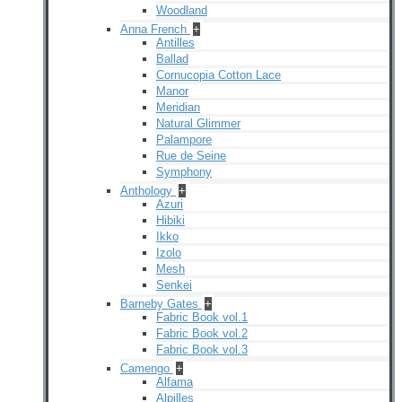
Woodland
Anna French
+
Antilles
Ballad
Cornucopia Cotton Lace
Manor
Meridian
Natural Glimmer
Palampore
Rue de Seine
Symphony
Anthology
+
Azuri
Hibiki
Ikko
Izolo
Mesh
Senkei
Barneby Gates
+
Fabric Book vol.1
Fabric Book vol.2
Fabric Book vol.3
Camengo
+
Alfama
Alpilles