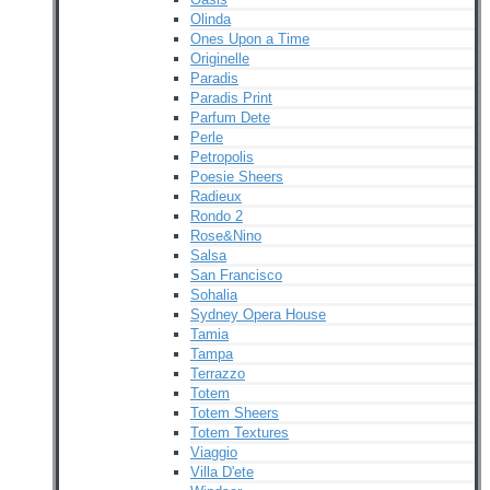
Olinda
Ones Upon a Time
Originelle
Paradis
Paradis Print
Parfum Dete
Perle
Petropolis
Poesie Sheers
Radieux
Rondo 2
Rose&Nino
Salsa
San Francisco
Sohalia
Sydney Opera House
Tamia
Tampa
Terrazzo
Totem
Totem Sheers
Totem Textures
Viaggio
Villa D'ete