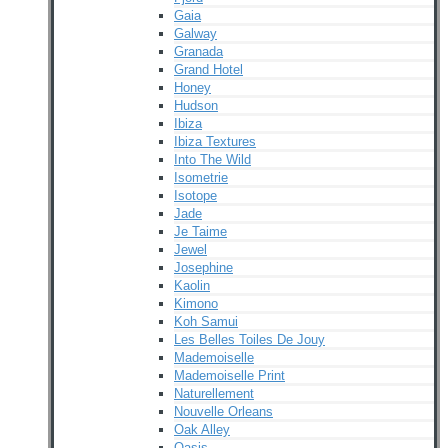
Gaia
Galway
Granada
Grand Hotel
Honey
Hudson
Ibiza
Ibiza Textures
Into The Wild
Isometrie
Isotope
Jade
Je Taime
Jewel
Josephine
Kaolin
Kimono
Koh Samui
Les Belles Toiles De Jouy
Mademoiselle
Mademoiselle Print
Naturellement
Nouvelle Orleans
Oak Alley
Oasis