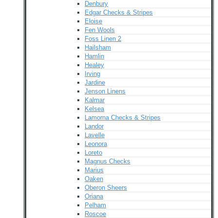
Denbury
Edgar Checks & Stripes
Eloise
Fen Wools
Foss Linen 2
Hailsham
Hamlin
Healey
Irving
Jardine
Jenson Linens
Kalmar
Kelsea
Lamorna Checks & Stripes
Landor
Lavelle
Leonora
Loreto
Magnus Checks
Marius
Oaken
Oberon Sheers
Oriana
Pelham
Roscoe