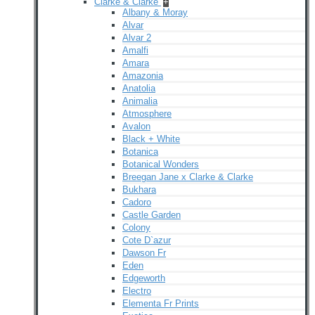
Clarke & Clarke
+
Albany & Moray
Alvar
Alvar 2
Amalfi
Amara
Amazonia
Anatolia
Animalia
Atmosphere
Avalon
Black + White
Botanica
Botanical Wonders
Breegan Jane x Clarke & Clarke
Bukhara
Cadoro
Castle Garden
Colony
Cote D`azur
Dawson Fr
Eden
Edgeworth
Electro
Elementa Fr Prints