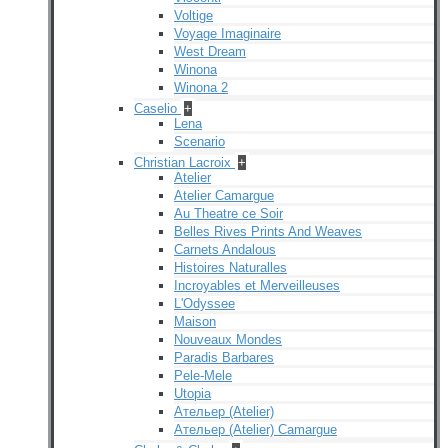
Voltige
Voyage Imaginaire
West Dream
Winona
Winona 2
Caselio
+
Lena
Scenario
Christian Lacroix
+
Atelier
Atelier Camargue
Au Theatre ce Soir
Belles Rives Prints And Weaves
Carnets Andalous
Histoires Naturalles
Incroyables et Merveilleuses
L'Odyssee
Maison
Nouveaux Mondes
Paradis Barbares
Pele-Mele
Utopia
Ательер (Atelier)
Ательер (Atelier) Camargue