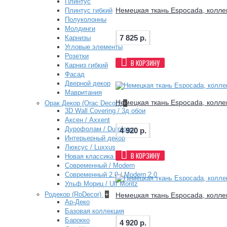
Плинтус
Немецкая ткань Espocada, коллек
Плинтус гибкий
Полуколонны
Молдинги
7 825 р.
Карнизы
Угловые элементы
Розетки
В КОРЗИНУ
Карниз гибкий
Фасад
Дверной декор
Мавритания
Немецкая ткань Espocada, коллек
Орак Декор (Orac Decor)
+
3D Wall Covering / 3д обои
Аксен / Axxent
Дурофолам / Durofoam
4 920 р.
Интерьерный декор
Люксус / Luxxus
В КОРЗИНУ
Новая классика / New Classics
Современный / Modern
Современный 2.0 / Modern 2.0
Ульф Мориц / Ulf Moritz
Родекор (RoDecor)
+
Немецкая ткань Espocada, коллек
Ар-Деко
Базовая коллекция
Барокко
4 920 р.