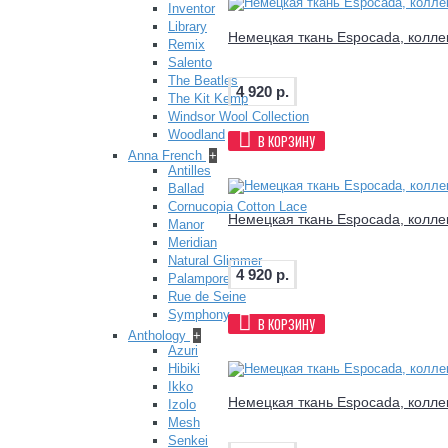
Inventor
Library
Немецкая ткань Espocada, коллек
Remix
Salento
The Beatles
4 920 р.
The Kit Kemp
Windsor Wool Collection
Woodland
В КОРЗИНУ
Anna French
+
Antilles
Ballad
Cornucopia Cotton Lace
Немецкая ткань Espocada, коллек
Manor
Meridian
Natural Glimmer
4 920 р.
Palampore
Rue de Seine
Symphony
В КОРЗИНУ
Anthology
+
Azuri
Hibiki
Ikko
Немецкая ткань Espocada, коллек
Izolo
Mesh
Senkei