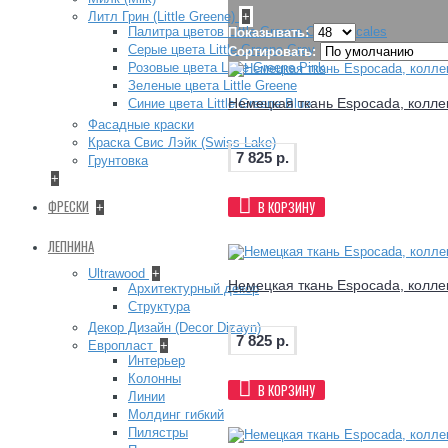
Литл Грин (Little Greene)
+
Палитра цветов Little Greene Colour Scales
Показывать:
Серые цвета Little Greene Grey
Сортировать:
Розовые цвета Little Greene Pink
Зеленые цвета Little Greene
Немецкая ткань Espocada, коллек
Синие цвета Little Greene Blue
Фасадные краски
Краска Свис Лэйк (Swiss Lake)
7 825 р.
Грунтовка
+
ФРЕСКИ
В КОРЗИНУ
+
ЛЕПНИНА
Ultrawood
+
Немецкая ткань Espocada, коллек
Архитектурный декор
Структура
Декор Дизайн (Decor Dizayn)
7 825 р.
Европласт
+
Интерьер
Колонны
В КОРЗИНУ
Линии
Молдинг гибкий
Пилястры