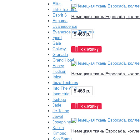
Elite
Elite Textures
Esprit 3
Немецкая ткань Espocada, коллек
Espuma
Evanescence
Evanescence Textures
5 463 р.
Fjord
Gaia
В КОРЗИНУ
Galway
Granada
Grand Hotel
Honey
Hudson
Немецкая ткань Espocada, коллек
Ibiza
Ibiza Textures
Into The Wild
5 463 р.
Isometrie
Isotope
Jade
В КОРЗИНУ
Je Taime
Jewel
Josephine
Kaolin
Немецкая ткань Espocada, коллек
Kimono
Koh Samui