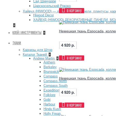
Сад Шинуазри
Царскосельский Рококо
В КОРЗИНУ
Хайвуд (HIWOOD) — декоративные панели, плинтусы, ка
Hiwood Decor
ХАЙВУД (HIWOOD) ДЕКОРАТИВНЫЕ ПАНЕЛИ, МО
+
Немецкая ткань Espocada, коллек
КЛЕЙ | ИНСТРУМЕНТЫ
+
ТКАНИ
4 920 р.
Карнизы для Штор
Каталог Тканей
+
В КОРЗИНУ
Andrew Martin
+
Anthem
Berkeley
Brunswick
Compass
Немецкая ткань Espocada, коллек
Compass North
Compass South
Expedition
4 920 р.
Folklore
Gobi
Harbour
В КОРЗИНУ
Hindu Kush
Holly Frean