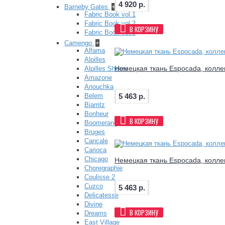
4 920 р.
Barneby Gates
+
Fabric Book vol.1
Fabric Book vol.2
В КОРЗИНУ
Fabric Book vol.3
Camengo
+
Alfama
Alpilles
Немецкая ткань Espocada, коллек
Alpilles Sheers
Amazone
Anouchka
5 463 р.
Belem
Biarritz
Bonheur
В КОРЗИНУ
Boomerang
Bruges
Cancale
Carioca
Chicago
Немецкая ткань Espocada, коллек
Choregraphie
Coulisse 2
Cuzco
5 463 р.
Delicatesse
Divine
В КОРЗИНУ
Dreams
East Village