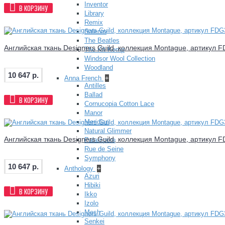
Inventor
В КОРЗИНУ
Library
Remix
Salento
The Beatles
Английская ткань Designers Guild, коллекция Montague, артикул 
The Kit Kemp
Windsor Wool Collection
Woodland
10 647 р.
Anna French
+
Antilles
Ballad
В КОРЗИНУ
Cornucopia Cotton Lace
Manor
Meridian
Natural Glimmer
Английская ткань Designers Guild, коллекция Montague, артикул 
Palampore
Rue de Seine
Symphony
10 647 р.
Anthology
+
Azuri
Hibiki
В КОРЗИНУ
Ikko
Izolo
Mesh
Senkei