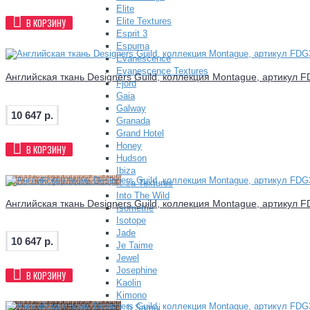
Elite
Elite Textures
В КОРЗИНУ
Esprit 3
Espuma
Evanescence
Evanescence Textures
Английская ткань Designers Guild, коллекция Montague, артикул 
Fjord
Gaia
Galway
10 647 р.
Granada
Grand Hotel
Honey
В КОРЗИНУ
Hudson
Ibiza
Ibiza Textures
Into The Wild
Английская ткань Designers Guild, коллекция Montague, артикул 
Isometrie
Isotope
Jade
10 647 р.
Je Taime
Jewel
Josephine
В КОРЗИНУ
Kaolin
Kimono
Koh Samui