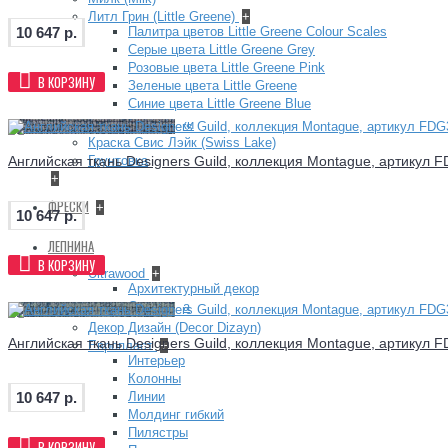
Литл Грин (Little Greene)
+
Палитра цветов Little Greene Colour Scales
10 647 р.
Серые цвета Little Greene Grey
Розовые цвета Little Greene Pink
В КОРЗИНУ
Зеленые цвета Little Greene
Синие цвета Little Greene Blue
Фасадные краски
Краска Свис Лэйк (Swiss Lake)
Английская ткань Designers Guild, коллекция Montague, артикул 
Грунтовка
+
ФРЕСКИ
+
10 647 р.
ЛЕПНИНА
В КОРЗИНУ
Ultrawood
+
Архитектурный декор
Структура
Декор Дизайн (Decor Dizayn)
Английская ткань Designers Guild, коллекция Montague, артикул 
Европласт
+
Интерьер
Колонны
Линии
10 647 р.
Молдинг гибкий
Пилястры
В КОРЗИНУ