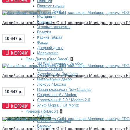
Плинтус
Плинтус гибкий
Полуколонны
Молдинги
Карнизы
Английская ткань Designers Guild, коллекция Montague, артикул 
Угловые элементы
Розетки
Карниз гибкий
10 647 р.
Фасад
Дверной декор
В КОРЗИНУ
Мавритания
Орак Декор (Orac Decor)
+
3D Wall Covering / 3д обои
Аксен / Axxent
Дурофолам / Durofoam
Английская ткань Designers Guild, коллекция Montague, артикул 
Интерьерный декор
Люксус / Luxxus
Новая классика / New Classics
10 647 р.
Современный / Modern
Современный 2.0 / Modern 2.0
В КОРЗИНУ
Ульф Мориц / Ulf Moritz
Родекор (RoDecor)
+
Ар-Деко
Базовая коллекция
Барокко
Английская ткань Designers Guild, коллекция Montague, артикул 