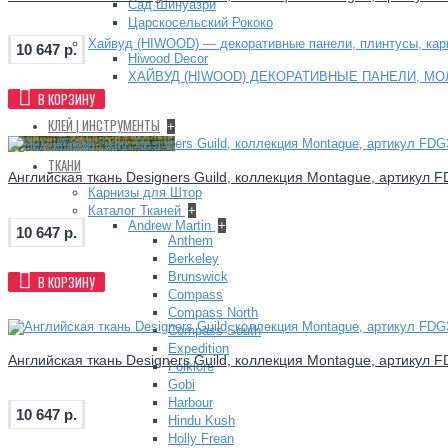
Сад Шинуазри
Царскосельский Рококо
Хайвуд (HIWOOD) — декоративные панели, плинтусы, ка
10 647 р.
Hiwood Decor
ХАЙВУД (HIWOOD) ДЕКОРАТИВНЫЕ ПАНЕЛИ, МО
В КОРЗИНУ
+
КЛЕЙ | ИНСТРУМЕНТЫ
+
ТКАНИ
Английская ткань Designers Guild, коллекция Montague, артикул 
Карнизы для Штор
Каталог Тканей
+
Andrew Martin
+
10 647 р.
Anthem
Berkeley
Brunswick
В КОРЗИНУ
Compass
Compass North
Compass South
Expedition
Английская ткань Designers Guild, коллекция Montague, артикул 
Folklore
Gobi
Harbour
10 647 р.
Hindu Kush
Holly Frean