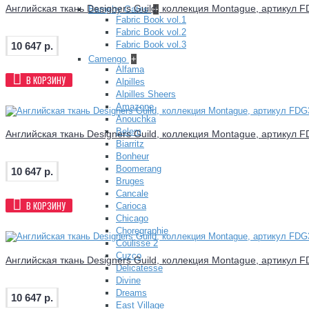
Английская ткань Designers Guild, коллекция Montague, артикул 
Barneby Gates
+
Fabric Book vol.1
Fabric Book vol.2
Fabric Book vol.3
10 647 р.
Camengo
+
Alfama
В КОРЗИНУ
Alpilles
Alpilles Sheers
Amazone
Anouchka
Belem
Английская ткань Designers Guild, коллекция Montague, артикул 
Biarritz
Bonheur
Boomerang
10 647 р.
Bruges
Cancale
В КОРЗИНУ
Carioca
Chicago
Choregraphie
Coulisse 2
Cuzco
Английская ткань Designers Guild, коллекция Montague, артикул 
Delicatesse
Divine
Dreams
10 647 р.
East Village