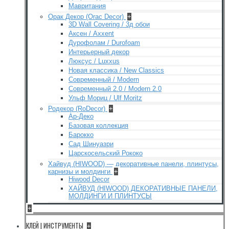
Мавритания
Орак Декор (Orac Decor)
+
3D Wall Covering / 3д обои
Аксен / Axxent
Дурофолам / Durofoam
Интерьерный декор
Люксус / Luxxus
Новая классика / New Classics
Современный / Modern
Современный 2.0 / Modern 2.0
Ульф Мориц / Ulf Moritz
Родекор (RoDecor)
+
Ар-Деко
Базовая коллекция
Барокко
Сад Шинуазри
Царскосельский Рококо
Хайвуд (HIWOOD) — декоративные панели, плинтусы,
карнизы и молдинги
+
Hiwood Decor
ХАЙВУД (HIWOOD) ДЕКОРАТИВНЫЕ ПАНЕЛИ,
МОЛДИНГИ И ПЛИНТУСЫ
+
КЛЕЙ | ИНСТРУМЕНТЫ
+