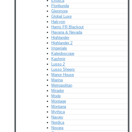
Exotica
Floribunda
Glenmore
Global Luxe
Halcyon
Harris FR Blackout
Havana & Nevada
Highlander
Highlander 2
Imperiale
Kaleidoscope
Kashmir
Lusso 2
Lusso Sheers
Manor House
Marina
Metropolitan
Mirador
Mode
Montage
Montana
Mythica
Navajo
Nordica
Novara