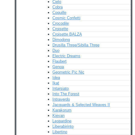
Cielo
Cobra
Coquille
Cosmic Confetti
Crocodile
Croisette
Croisette BALZA
Dimodong
Drusilla Three/Sibilla Three
Duo
Electric Dreams
Flaubert
Genoa
Geometric Pic Nic
Idea
Ikat
Intarsiato
Into The Forest
Intraverdo
Jacquards & Selected Weaves II
Karakorum
Kievan
Leopardine
Liberabirinto
Libertino