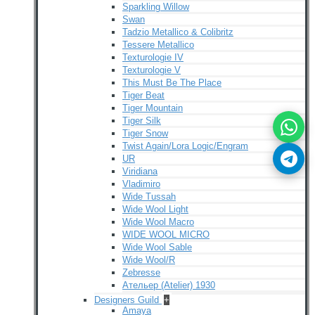
Sparkling Willow
Swan
Tadzio Metallico & Colibritz
Tessere Metallico
Texturologie IV
Texturologie V
This Must Be The Place
Tiger Beat
Tiger Mountain
Tiger Silk
Tiger Snow
Twist Again/Lora Logic/Engram
UR
Viridiana
Vladimiro
Wide Tussah
Wide Wool Light
Wide Wool Macro
WIDE WOOL MICRO
Wide Wool Sable
Wide Wool/R
Zebresse
Ательер (Atelier) 1930
Designers Guild
+
Amaya