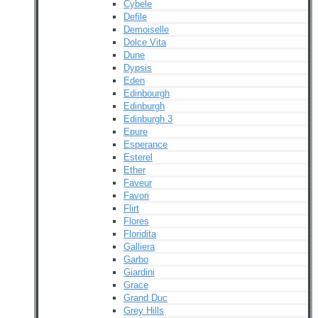
Cybele
Defile
Demoiselle
Dolce Vita
Dune
Dypsis
Eden
Edinbourgh
Edinburgh
Edinburgh 3
Epure
Esperance
Esterel
Ether
Faveur
Favori
Flirt
Flores
Floridita
Galliera
Garbo
Giardini
Grace
Grand Duc
Grey Hills