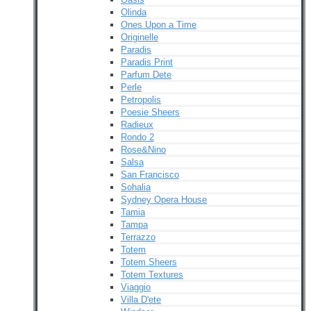
Olinda
Ones Upon a Time
Originelle
Paradis
Paradis Print
Parfum Dete
Perle
Petropolis
Poesie Sheers
Radieux
Rondo 2
Rose&Nino
Salsa
San Francisco
Sohalia
Sydney Opera House
Tamia
Tampa
Terrazzo
Totem
Totem Sheers
Totem Textures
Viaggio
Villa D'ete