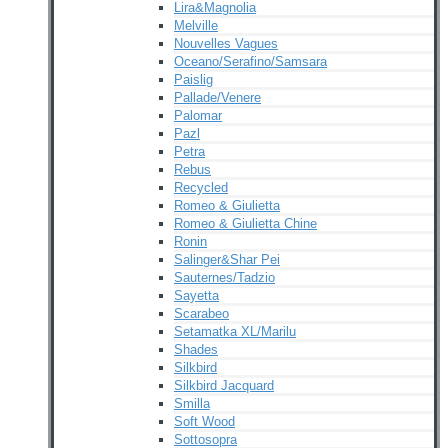
Lira&Magnolia
Melville
Nouvelles Vagues
Oceano/Serafino/Samsara
Paislig
Pallade/Venere
Palomar
Pazl
Petra
Rebus
Recycled
Romeo & Giulietta
Romeo & Giulietta Chine
Ronin
Salinger&Shar Pei
Sauternes/Tadzio
Sayetta
Scarabeo
Setamatka XL/Marilu
Shades
Silkbird
Silkbird Jacquard
Smilla
Soft Wood
Sottosopra