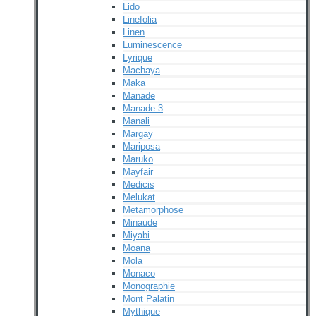
Lido
Linefolia
Linen
Luminescence
Lyrique
Machaya
Maka
Manade
Manade 3
Manali
Margay
Mariposa
Maruko
Mayfair
Medicis
Melukat
Metamorphose
Minaude
Miyabi
Moana
Mola
Monaco
Monographie
Mont Palatin
Mythique