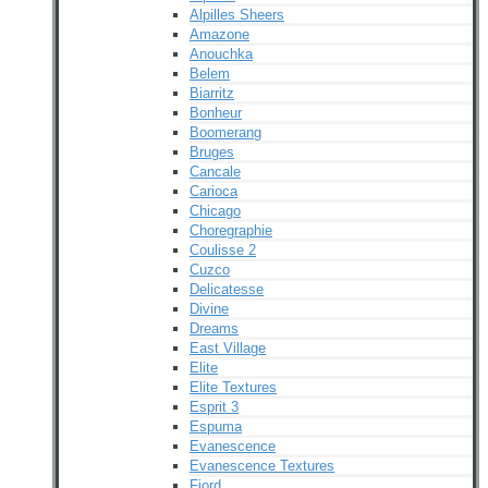
Alpilles Sheers
Amazone
Anouchka
Belem
Biarritz
Bonheur
Boomerang
Bruges
Cancale
Carioca
Chicago
Choregraphie
Coulisse 2
Cuzco
Delicatesse
Divine
Dreams
East Village
Elite
Elite Textures
Esprit 3
Espuma
Evanescence
Evanescence Textures
Fjord