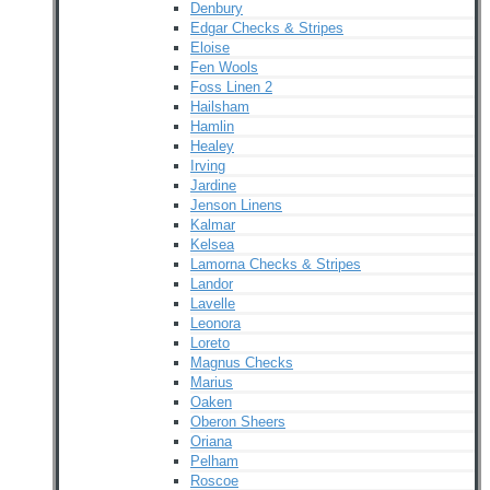
Denbury
Edgar Checks & Stripes
Eloise
Fen Wools
Foss Linen 2
Hailsham
Hamlin
Healey
Irving
Jardine
Jenson Linens
Kalmar
Kelsea
Lamorna Checks & Stripes
Landor
Lavelle
Leonora
Loreto
Magnus Checks
Marius
Oaken
Oberon Sheers
Oriana
Pelham
Roscoe