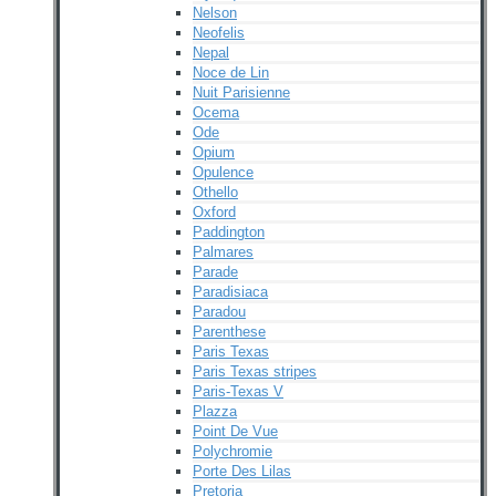
Nelson
Neofelis
Nepal
Noce de Lin
Nuit Parisienne
Ocema
Ode
Opium
Opulence
Othello
Oxford
Paddington
Palmares
Parade
Paradisiaca
Paradou
Parenthese
Paris Texas
Paris Texas stripes
Paris-Texas V
Plazza
Point De Vue
Polychromie
Porte Des Lilas
Pretoria