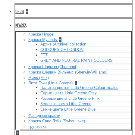
ОБОИ
+
КРАСКА
Краска Hygge
Краска Mylands
+
Архив (Archive) collection
COLOURS OF LONDON
FTT
GREY AND NEUTRAL PAINT COLOURS
Краски Шарман (Charmant)
Краски Шервин Вильемс (Sherwin-Williams)
Милк (Milk)
Литл Грин (Little Greene)
+
Палитра цветов Little Greene Colour Scales
Серые цвета Little Greene Grey
Розовые цвета Little Greene Pink
Зеленые цвета Little Greene
Синие цвета Little Greene Blue
Фасадные краски
Краска Свис Лэйк (Swiss Lake)
Грунтовка
+