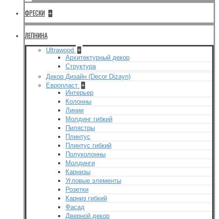
ФРЕСКИ
+
ЛЕПНИНА
Ultrawood
+
Архитектурный декор
Структура
Декор Дизайн (Decor Dizayn)
Европласт
+
Интерьер
Колонны
Линии
Молдинг гибкий
Пилястры
Плинтус
Плинтус гибкий
Полуколонны
Молдинги
Карнизы
Угловые элементы
Розетки
Карниз гибкий
Фасад
Дверной декор