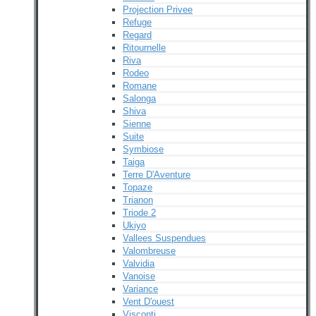
Projection Privee
Refuge
Regard
Ritournelle
Riva
Rodeo
Romane
Salonga
Shiva
Sienne
Suite
Symbiose
Taiga
Terre D'Aventure
Topaze
Trianon
Triode 2
Ukiyo
Vallees Suspendues
Valombreuse
Valvidia
Vanoise
Variance
Vent D'ouest
Visconti