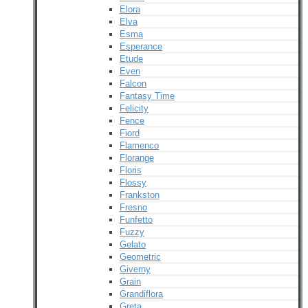
Elora
Elva
Esma
Esperance
Etude
Even
Falcon
Fantasy Time
Felicity
Fence
Fiord
Flamenco
Florange
Floris
Flossy
Frankston
Fresno
Funfetto
Fuzzy
Gelato
Geometric
Giverny
Grain
Grandiflora
Greta