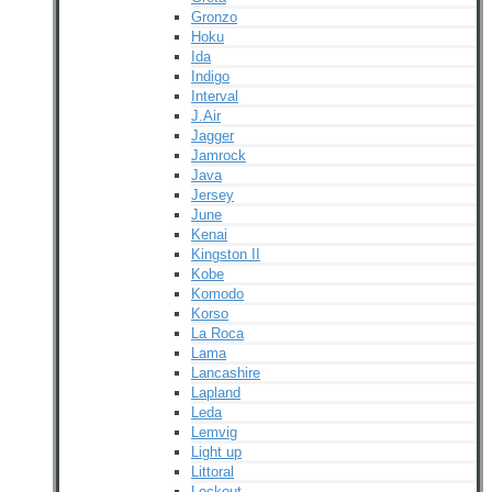
Gronzo
Hoku
Ida
Indigo
Interval
J.Air
Jagger
Jamrock
Java
Jersey
June
Kenai
Kingston II
Kobe
Komodo
Korso
La Roca
Lama
Lancashire
Lapland
Leda
Lemvig
Light up
Littoral
Lockout