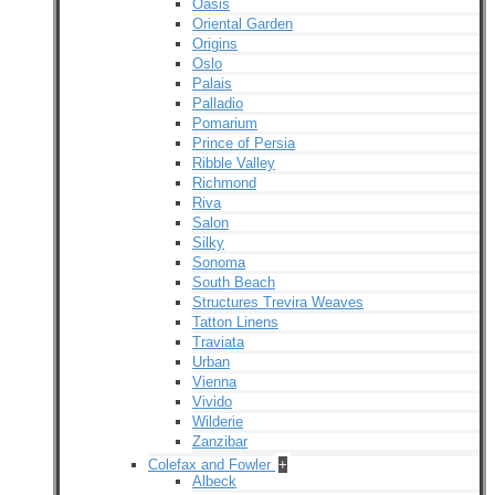
Oasis
Oriental Garden
Origins
Oslo
Palais
Palladio
Pomarium
Prince of Persia
Ribble Valley
Richmond
Riva
Salon
Silky
Sonoma
South Beach
Structures Trevira Weaves
Tatton Linens
Traviata
Urban
Vienna
Vivido
Wilderie
Zanzibar
Colefax and Fowler
+
Albeck