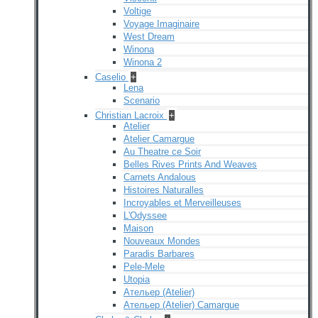
Voltige
Voyage Imaginaire
West Dream
Winona
Winona 2
Caselio
+
Lena
Scenario
Christian Lacroix
+
Atelier
Atelier Camargue
Au Theatre ce Soir
Belles Rives Prints And Weaves
Carnets Andalous
Histoires Naturalles
Incroyables et Merveilleuses
L'Odyssee
Maison
Nouveaux Mondes
Paradis Barbares
Pele-Mele
Utopia
Ательер (Atelier)
Ательер (Atelier) Camargue