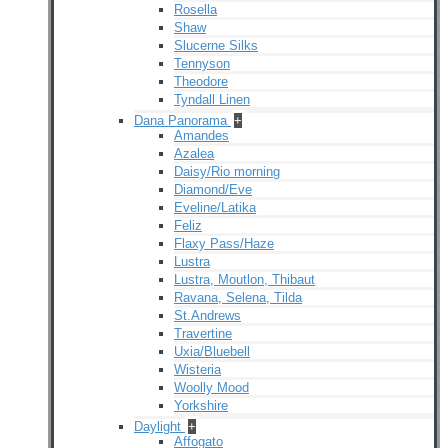
Rosella
Shaw
Slucerne Silks
Tennyson
Theodore
Tyndall Linen
Dana Panorama
+
Amandes
Azalea
Daisy/Rio morning
Diamond/Eve
Eveline/Latika
Feliz
Flaxy Pass/Haze
Lustra
Lustra, Moutlon, Thibaut
Ravana, Selena, Tilda
St.Andrews
Travertine
Uxia/Bluebell
Wisteria
Woolly Mood
Yorkshire
Daylight
+
Affogato