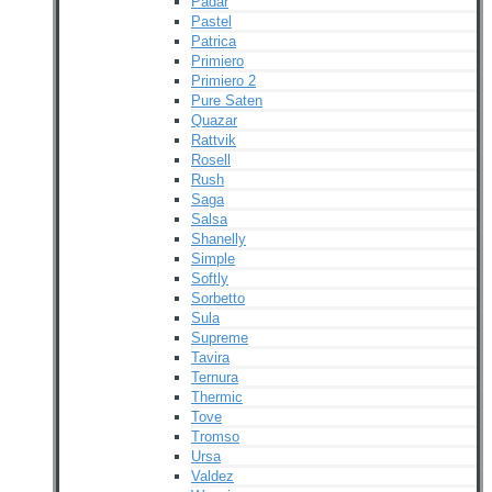
Padar
Pastel
Patrica
Primiero
Primiero 2
Pure Saten
Quazar
Rattvik
Rosell
Rush
Saga
Salsa
Shanelly
Simple
Softly
Sorbetto
Sula
Supreme
Tavira
Ternura
Thermic
Tove
Tromso
Ursa
Valdez