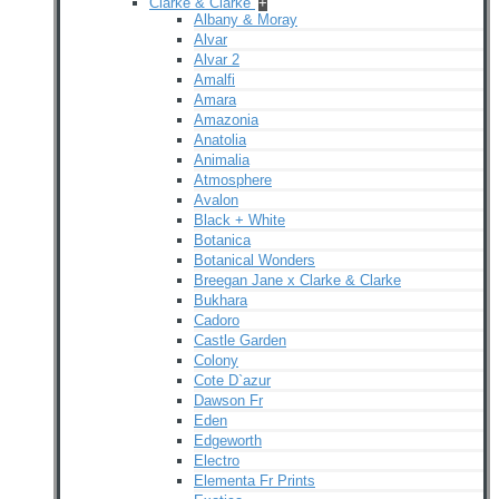
Clarke & Clarke
+
Albany & Moray
Alvar
Alvar 2
Amalfi
Amara
Amazonia
Anatolia
Animalia
Atmosphere
Avalon
Black + White
Botanica
Botanical Wonders
Breegan Jane x Clarke & Clarke
Bukhara
Cadoro
Castle Garden
Colony
Cote D`azur
Dawson Fr
Eden
Edgeworth
Electro
Elementa Fr Prints