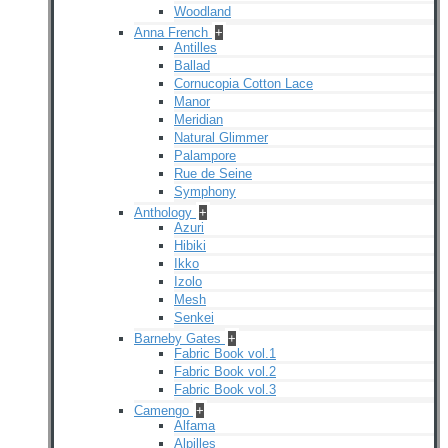
Woodland
Anna French
+
Antilles
Ballad
Cornucopia Cotton Lace
Manor
Meridian
Natural Glimmer
Palampore
Rue de Seine
Symphony
Anthology
+
Azuri
Hibiki
Ikko
Izolo
Mesh
Senkei
Barneby Gates
+
Fabric Book vol.1
Fabric Book vol.2
Fabric Book vol.3
Camengo
+
Alfama
Alpilles