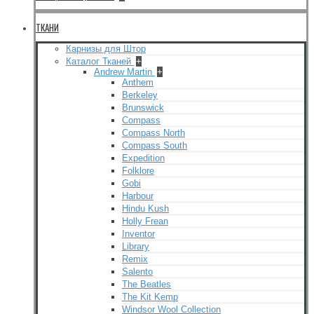
ТКАНИ
Карнизы для Штор
Каталог Тканей
+
Andrew Martin
+
Anthem
Berkeley
Brunswick
Compass
Compass North
Compass South
Expedition
Folklore
Gobi
Harbour
Hindu Kush
Holly Frean
Inventor
Library
Remix
Salento
The Beatles
The Kit Kemp
Windsor Wool Collection