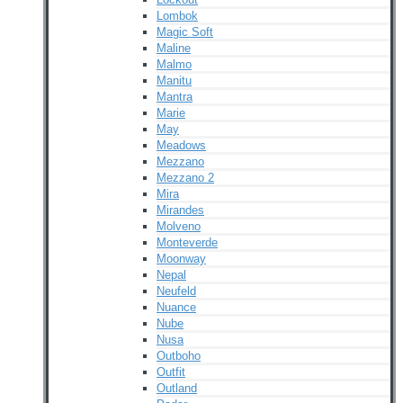
Lombok
Magic Soft
Maline
Malmo
Manitu
Mantra
Marie
May
Meadows
Mezzano
Mezzano 2
Mira
Mirandes
Molveno
Monteverde
Moonway
Nepal
Neufeld
Nuance
Nube
Nusa
Outboho
Outfit
Outland