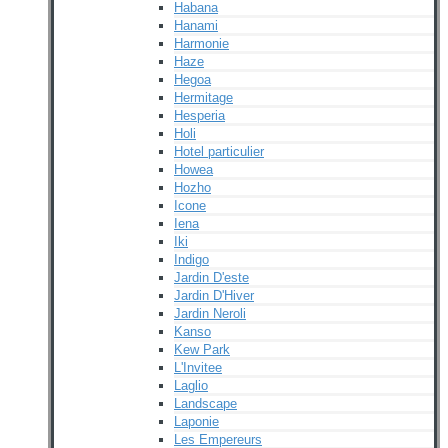
Habana
Hanami
Harmonie
Haze
Hegoa
Hermitage
Hesperia
Holi
Hotel particulier
Howea
Hozho
Icone
Iena
Iki
Indigo
Jardin D'este
Jardin D'Hiver
Jardin Neroli
Kanso
Kew Park
L'Invitee
Laglio
Landscape
Laponie
Les Empereurs