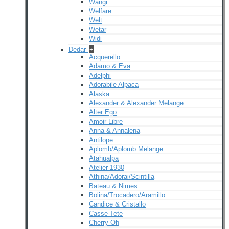
Wangi
Welfare
Welt
Wetar
Widi
Dedar
+
Acquerello
Adamo & Eva
Adelphi
Adorabile Alpaca
Alaska
Alexander & Alexander Melange
Alter Ego
Amoir Libre
Anna & Annalena
Antilope
Aplomb/Aplomb Melange
Atahualpa
Atelier 1930
Athina/Adorai/Scintilla
Bateau & Nimes
Bolina/Trocadero/Aramillo
Candice & Cristallo
Casse-Tete
Cherry Oh