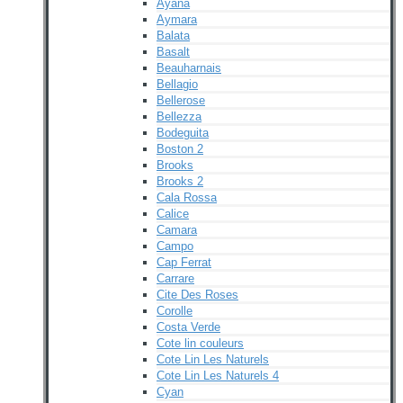
Ayana
Aymara
Balata
Basalt
Beauharnais
Bellagio
Bellerose
Bellezza
Bodeguita
Boston 2
Brooks
Brooks 2
Cala Rossa
Calice
Camara
Campo
Cap Ferrat
Carrare
Cite Des Roses
Corolle
Costa Verde
Cote lin couleurs
Cote Lin Les Naturels
Cote Lin Les Naturels 4
Cyan