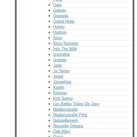
Gaia
Galway
Granada
Grand Hotel
Honey
Hudson
Ibiza
Ibiza Textures
Into The Wild
Isometrie
Isotope
Jade
Je Taime
Jewel
Josephine
Kaolin
Kimono
Koh Samui
Les Belles Toiles De Jouy
Mademoiselle
Mademoiselle Print
Naturellement
Nouvelle Orleans
Oak Alley
Oasis