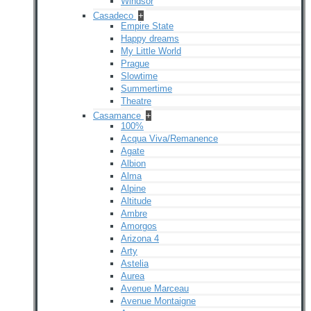
Windsor
Casadeco
+
Empire State
Happy dreams
My Little World
Prague
Slowtime
Summertime
Theatre
Casamance
+
100%
Acqua Viva/Remanence
Agate
Albion
Alma
Alpine
Altitude
Ambre
Amorgos
Arizona 4
Arty
Astelia
Aurea
Avenue Marceau
Avenue Montaigne