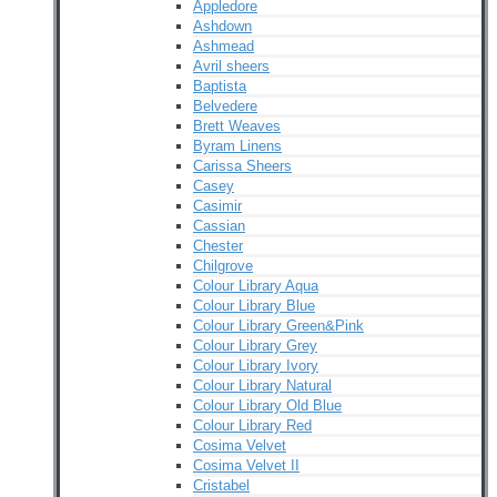
Appledore
Ashdown
Ashmead
Avril sheers
Baptista
Belvedere
Brett Weaves
Byram Linens
Carissa Sheers
Casey
Casimir
Cassian
Chester
Chilgrove
Colour Library Aqua
Colour Library Blue
Colour Library Green&Pink
Colour Library Grey
Colour Library Ivory
Colour Library Natural
Colour Library Old Blue
Colour Library Red
Cosima Velvet
Cosima Velvet II
Cristabel