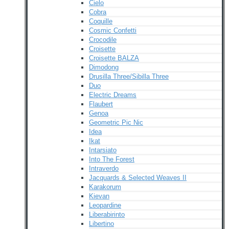
Cielo
Cobra
Coquille
Cosmic Confetti
Crocodile
Croisette
Croisette BALZA
Dimodong
Drusilla Three/Sibilla Three
Duo
Electric Dreams
Flaubert
Genoa
Geometric Pic Nic
Idea
Ikat
Intarsiato
Into The Forest
Intraverdo
Jacquards & Selected Weaves II
Karakorum
Kievan
Leopardine
Liberabirinto
Libertino