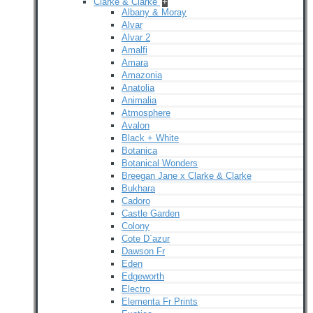
Clarke & Clarke
+
Albany & Moray
Alvar
Alvar 2
Amalfi
Amara
Amazonia
Anatolia
Animalia
Atmosphere
Avalon
Black + White
Botanica
Botanical Wonders
Breegan Jane x Clarke & Clarke
Bukhara
Cadoro
Castle Garden
Colony
Cote D`azur
Dawson Fr
Eden
Edgeworth
Electro
Elementa Fr Prints