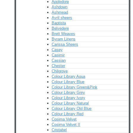
Appledore
Ashdown
Ashmead
Avril sheers
Baptista
Belvedere
Brett Weaves
Byram Linens
Carissa Sheers
Casey
Casimir
Cassian
Chester
Chilgrove
Colour Library Aqua
Colour Library Blue
Colour Library Green&Pink
Colour Library Grey
Colour Library Ivory
Colour Library Natural
Colour Library Old Blue
Colour Library Red
Cosima Velvet
Cosima Velvet II
Cristabel