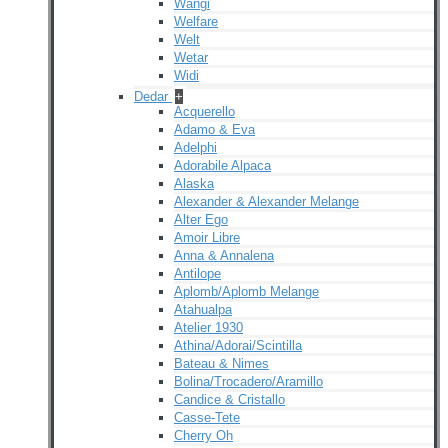
Wangi
Welfare
Welt
Wetar
Widi
Dedar
+
Acquerello
Adamo & Eva
Adelphi
Adorabile Alpaca
Alaska
Alexander & Alexander Melange
Alter Ego
Amoir Libre
Anna & Annalena
Antilope
Aplomb/Aplomb Melange
Atahualpa
Atelier 1930
Athina/Adorai/Scintilla
Bateau & Nimes
Bolina/Trocadero/Aramillo
Candice & Cristallo
Casse-Tete
Cherry Oh