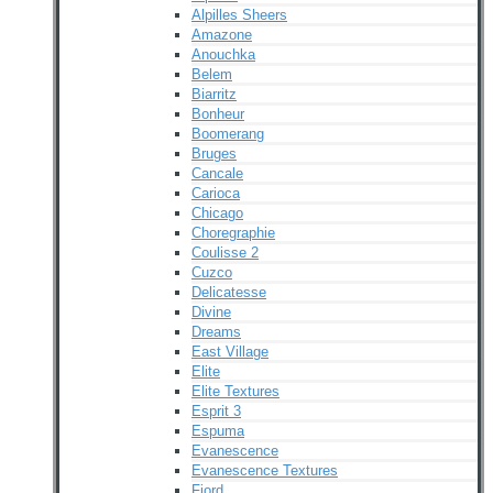
Alpilles Sheers
Amazone
Anouchka
Belem
Biarritz
Bonheur
Boomerang
Bruges
Cancale
Carioca
Chicago
Choregraphie
Coulisse 2
Cuzco
Delicatesse
Divine
Dreams
East Village
Elite
Elite Textures
Esprit 3
Espuma
Evanescence
Evanescence Textures
Fjord