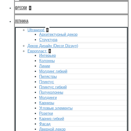
ФРЕСКИ
+
ЛЕПНИНА
Ultrawood
+
Архитектурный декор
Структура
Декор Дизайн (Decor Dizayn)
Европласт
+
Интерьер
Колонны
Линии
Молдинг гибкий
Пилястры
Плинтус
Плинтус гибкий
Полуколонны
Молдинги
Карнизы
Угловые элементы
Розетки
Карниз гибкий
Фасад
Дверной декор