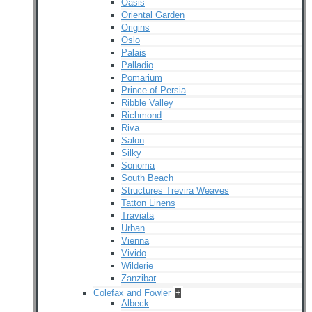
Oasis
Oriental Garden
Origins
Oslo
Palais
Palladio
Pomarium
Prince of Persia
Ribble Valley
Richmond
Riva
Salon
Silky
Sonoma
South Beach
Structures Trevira Weaves
Tatton Linens
Traviata
Urban
Vienna
Vivido
Wilderie
Zanzibar
Colefax and Fowler
+
Albeck