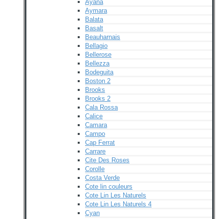
Ayana
Aymara
Balata
Basalt
Beauharnais
Bellagio
Bellerose
Bellezza
Bodeguita
Boston 2
Brooks
Brooks 2
Cala Rossa
Calice
Camara
Campo
Cap Ferrat
Carrare
Cite Des Roses
Corolle
Costa Verde
Cote lin couleurs
Cote Lin Les Naturels
Cote Lin Les Naturels 4
Cyan