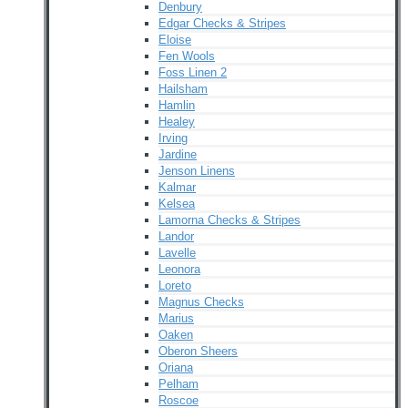
Denbury
Edgar Checks & Stripes
Eloise
Fen Wools
Foss Linen 2
Hailsham
Hamlin
Healey
Irving
Jardine
Jenson Linens
Kalmar
Kelsea
Lamorna Checks & Stripes
Landor
Lavelle
Leonora
Loreto
Magnus Checks
Marius
Oaken
Oberon Sheers
Oriana
Pelham
Roscoe