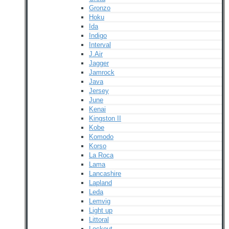
Gronzo
Hoku
Ida
Indigo
Interval
J.Air
Jagger
Jamrock
Java
Jersey
June
Kenai
Kingston II
Kobe
Komodo
Korso
La Roca
Lama
Lancashire
Lapland
Leda
Lemvig
Light up
Littoral
Lockout