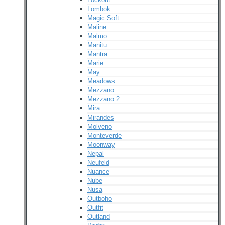
Lombok
Magic Soft
Maline
Malmo
Manitu
Mantra
Marie
May
Meadows
Mezzano
Mezzano 2
Mira
Mirandes
Molveno
Monteverde
Moonway
Nepal
Neufeld
Nuance
Nube
Nusa
Outboho
Outfit
Outland