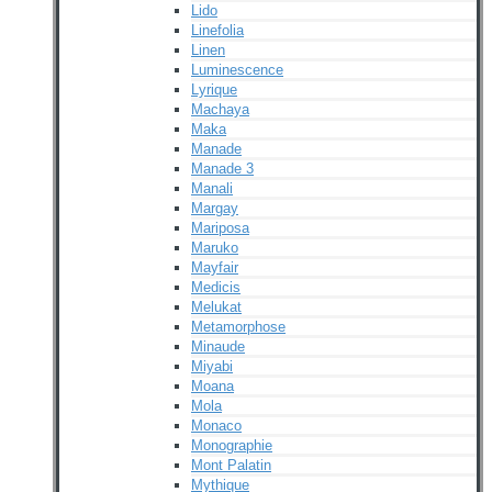
Lido
Linefolia
Linen
Luminescence
Lyrique
Machaya
Maka
Manade
Manade 3
Manali
Margay
Mariposa
Maruko
Mayfair
Medicis
Melukat
Metamorphose
Minaude
Miyabi
Moana
Mola
Monaco
Monographie
Mont Palatin
Mythique