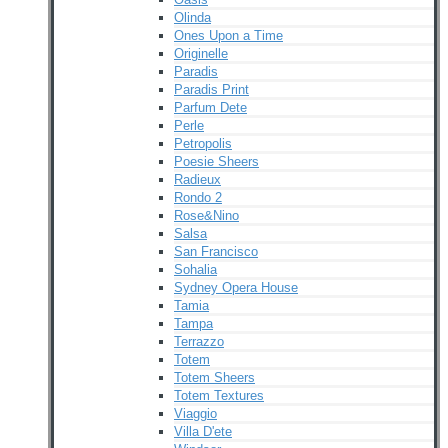
Olinda
Ones Upon a Time
Originelle
Paradis
Paradis Print
Parfum Dete
Perle
Petropolis
Poesie Sheers
Radieux
Rondo 2
Rose&Nino
Salsa
San Francisco
Sohalia
Sydney Opera House
Tamia
Tampa
Terrazzo
Totem
Totem Sheers
Totem Textures
Viaggio
Villa D'ete