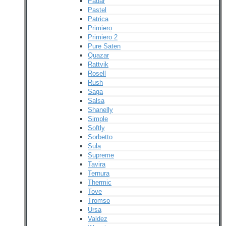
Padar
Pastel
Patrica
Primiero
Primiero 2
Pure Saten
Quazar
Rattvik
Rosell
Rush
Saga
Salsa
Shanelly
Simple
Softly
Sorbetto
Sula
Supreme
Tavira
Ternura
Thermic
Tove
Tromso
Ursa
Valdez