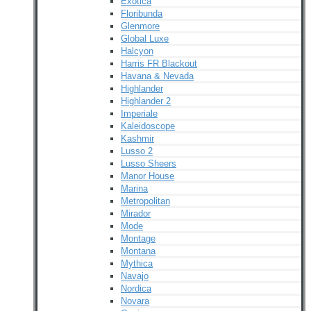
Exotica
Floribunda
Glenmore
Global Luxe
Halcyon
Harris FR Blackout
Havana & Nevada
Highlander
Highlander 2
Imperiale
Kaleidoscope
Kashmir
Lusso 2
Lusso Sheers
Manor House
Marina
Metropolitan
Mirador
Mode
Montage
Montana
Mythica
Navajo
Nordica
Novara