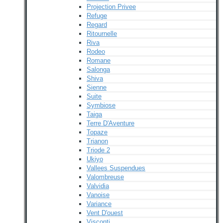
Projection Privee
Refuge
Regard
Ritournelle
Riva
Rodeo
Romane
Salonga
Shiva
Sienne
Suite
Symbiose
Taiga
Terre D'Aventure
Topaze
Trianon
Triode 2
Ukiyo
Vallees Suspendues
Valombreuse
Valvidia
Vanoise
Variance
Vent D'ouest
Visconti