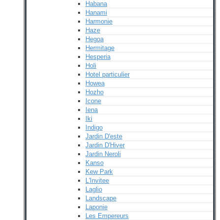
Habana
Hanami
Harmonie
Haze
Hegoa
Hermitage
Hesperia
Holi
Hotel particulier
Howea
Hozho
Icone
Iena
Iki
Indigo
Jardin D'este
Jardin D'Hiver
Jardin Neroli
Kanso
Kew Park
L'Invitee
Laglio
Landscape
Laponie
Les Empereurs