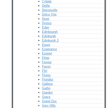
Cybele
Defile
Demoiselle
Dolce Vita
Dune
Dypsis
Eden
Edinbourgh
Edinburgh
Edinburgh 3
Epure
Esperance
Esterel
Ether
Faveur
Favori
Flirt
Flores
Floridita
Galliera
Garbo
Giardini
Grace
Grand Duc
Grey Hills