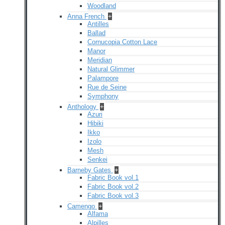
Woodland
Anna French
+
Antilles
Ballad
Cornucopia Cotton Lace
Manor
Meridian
Natural Glimmer
Palampore
Rue de Seine
Symphony
Anthology
+
Azuri
Hibiki
Ikko
Izolo
Mesh
Senkei
Barneby Gates
+
Fabric Book vol.1
Fabric Book vol.2
Fabric Book vol.3
Camengo
+
Alfama
Alpilles