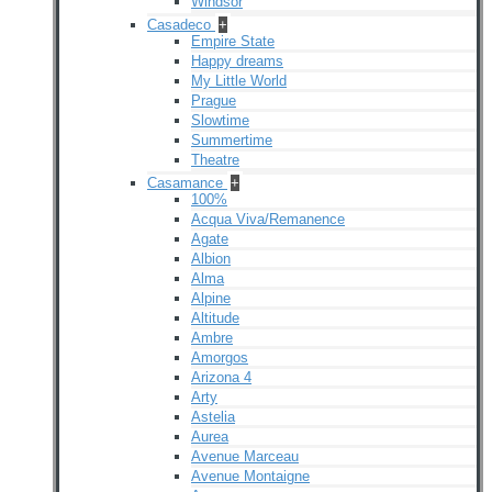
Windsor
Casadeco
+
Empire State
Happy dreams
My Little World
Prague
Slowtime
Summertime
Theatre
Casamance
+
100%
Acqua Viva/Remanence
Agate
Albion
Alma
Alpine
Altitude
Ambre
Amorgos
Arizona 4
Arty
Astelia
Aurea
Avenue Marceau
Avenue Montaigne