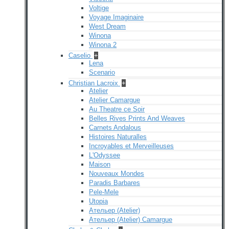
Voltige
Voyage Imaginaire
West Dream
Winona
Winona 2
Caselio
+
Lena
Scenario
Christian Lacroix
+
Atelier
Atelier Camargue
Au Theatre ce Soir
Belles Rives Prints And Weaves
Carnets Andalous
Histoires Naturalles
Incroyables et Merveilleuses
L'Odyssee
Maison
Nouveaux Mondes
Paradis Barbares
Pele-Mele
Utopia
Ательер (Atelier)
Ательер (Atelier) Camargue