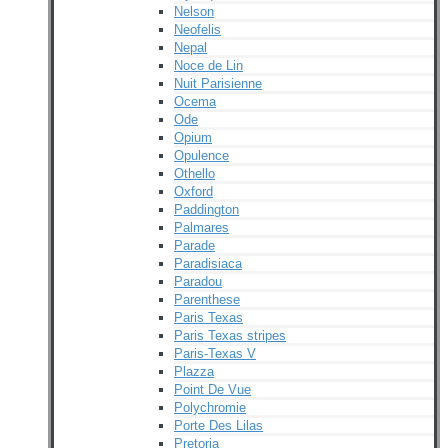
Nelson
Neofelis
Nepal
Noce de Lin
Nuit Parisienne
Ocema
Ode
Opium
Opulence
Othello
Oxford
Paddington
Palmares
Parade
Paradisiaca
Paradou
Parenthese
Paris Texas
Paris Texas stripes
Paris-Texas V
Plazza
Point De Vue
Polychromie
Porte Des Lilas
Pretoria