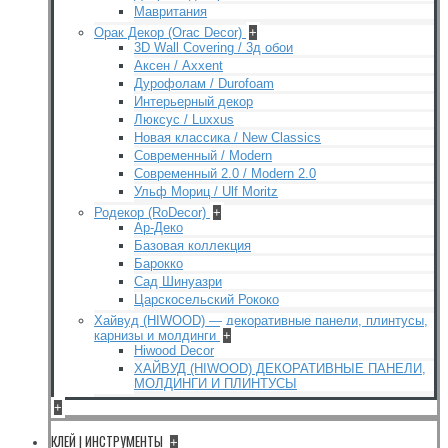
Мавритания
Орак Декор (Orac Decor)
+
3D Wall Covering / 3д обои
Аксен / Axxent
Дурофолам / Durofoam
Интерьерный декор
Люксус / Luxxus
Новая классика / New Classics
Современный / Modern
Современный 2.0 / Modern 2.0
Ульф Мориц / Ulf Moritz
Родекор (RoDecor)
+
Ар-Деко
Базовая коллекция
Барокко
Сад Шинуазри
Царскосельский Рококо
Хайвуд (HIWOOD) — декоративные панели, плинтусы,
карнизы и молдинги
+
Hiwood Decor
ХАЙВУД (HIWOOD) ДЕКОРАТИВНЫЕ ПАНЕЛИ,
МОЛДИНГИ И ПЛИНТУСЫ
+
КЛЕЙ | ИНСТРУМЕНТЫ
+