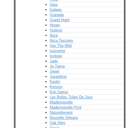
Gaia
Galway
Granada
Grand Hotel
Honey
Hudson
Ibiza
Ibiza Textures
Into The Wild
Isometrie
Isotope
Jade
Je Taime
Jewel
Josephine
Kaolin
Kimono
Koh Samui
Les Belles Toiles De Jouy
Mademoiselle
Mademoiselle Print
Naturellement
Nouvelle Orleans
Oak Alley
Oasis