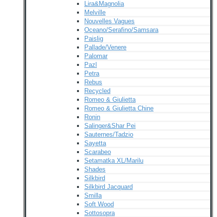
Lira&Magnolia
Melville
Nouvelles Vagues
Oceano/Serafino/Samsara
Paislig
Pallade/Venere
Palomar
Pazl
Petra
Rebus
Recycled
Romeo & Giulietta
Romeo & Giulietta Chine
Ronin
Salinger&Shar Pei
Sauternes/Tadzio
Sayetta
Scarabeo
Setamatka XL/Marilu
Shades
Silkbird
Silkbird Jacquard
Smilla
Soft Wood
Sottosopra