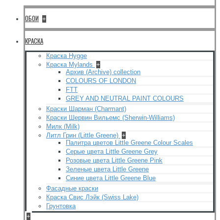
ОБОИ
+
КРАСКА
Краска Hygge
Краска Mylands
+
Архив (Archive) collection
COLOURS OF LONDON
FTT
GREY AND NEUTRAL PAINT COLOURS
Краски Шарман (Charmant)
Краски Шервин Вильемс (Sherwin-Williams)
Милк (Milk)
Литл Грин (Little Greene)
+
Палитра цветов Little Greene Colour Scales
Серые цвета Little Greene Grey
Розовые цвета Little Greene Pink
Зеленые цвета Little Greene
Синие цвета Little Greene Blue
Фасадные краски
Краска Свис Лэйк (Swiss Lake)
Грунтовка
+