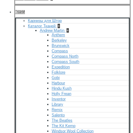
ТКАНИ
Карнизы для Штор
Каталог Тканей
+
Andrew Martin
+
Anthem
Berkeley
Brunswick
Compass
Compass North
Compass South
Expedition
Folklore
Gobi
Harbour
Hindu Kush
Holly Frean
Inventor
Library
Remix
Salento
The Beatles
The Kit Kemp
Windsor Wool Collection