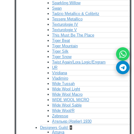
Sparkling Willow
Swan
Tadzio Metallico & Colibritz
Tessere Metallico
Texturologie IV
Texturologie V
This Must Be The Place
Tiger Beat
Tiger Mountain
Tiger Silk
Tiger Snow
Twist Again/Lora Logic/Engram
UR
Viridiana
Vladimiro
Wide Tussah
Wide Wool Light
Wide Wool Macro
WIDE WOOL MICRO
Wide Wool Sable
Wide Wool/R
Zebresse
Ательер (Atelier) 1930
Designers Guild
+
Amaya