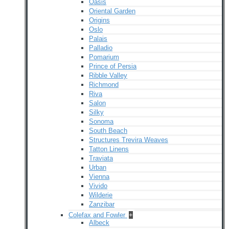
Oasis
Oriental Garden
Origins
Oslo
Palais
Palladio
Pomarium
Prince of Persia
Ribble Valley
Richmond
Riva
Salon
Silky
Sonoma
South Beach
Structures Trevira Weaves
Tatton Linens
Traviata
Urban
Vienna
Vivido
Wilderie
Zanzibar
Colefax and Fowler
+
Albeck