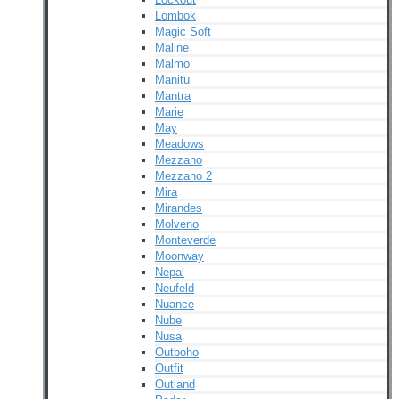
Lombok
Magic Soft
Maline
Malmo
Manitu
Mantra
Marie
May
Meadows
Mezzano
Mezzano 2
Mira
Mirandes
Molveno
Monteverde
Moonway
Nepal
Neufeld
Nuance
Nube
Nusa
Outboho
Outfit
Outland