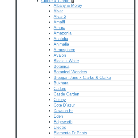
Clarke & Clarke
+
Albany & Moray
Alvar
Alvar 2
Amalfi
Amara
Amazonia
Anatolia
Animalia
Atmosphere
Avalon
Black + White
Botanica
Botanical Wonders
Breegan Jane x Clarke & Clarke
Bukhara
Cadoro
Castle Garden
Colony
Cote D`azur
Dawson Fr
Eden
Edgeworth
Electro
Elementa Fr Prints