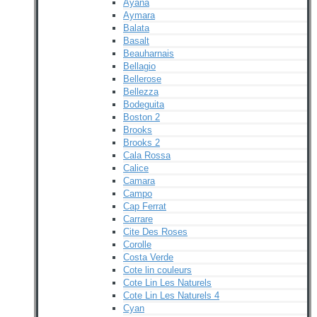
Ayana
Aymara
Balata
Basalt
Beauharnais
Bellagio
Bellerose
Bellezza
Bodeguita
Boston 2
Brooks
Brooks 2
Cala Rossa
Calice
Camara
Campo
Cap Ferrat
Carrare
Cite Des Roses
Corolle
Costa Verde
Cote lin couleurs
Cote Lin Les Naturels
Cote Lin Les Naturels 4
Cyan