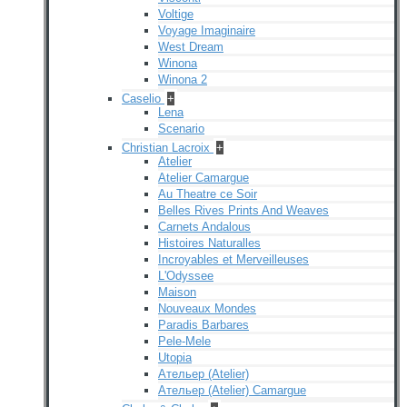
Voltige
Voyage Imaginaire
West Dream
Winona
Winona 2
Caselio
+
Lena
Scenario
Christian Lacroix
+
Atelier
Atelier Camargue
Au Theatre ce Soir
Belles Rives Prints And Weaves
Carnets Andalous
Histoires Naturalles
Incroyables et Merveilleuses
L'Odyssee
Maison
Nouveaux Mondes
Paradis Barbares
Pele-Mele
Utopia
Ательер (Atelier)
Ательер (Atelier) Camargue