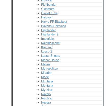
Exotica
Floribunda
Glenmore
Global Luxe
Halcyon
Harris FR Blackout
Havana & Nevada
Highlander
Highlander 2
Imperiale
Kaleidoscope
Kashmir
Lusso 2
Lusso Sheers
Manor House
Marina
Metropolitan
Mirador
Mode
Montage
Montana
Mythica
Navajo
Nordica
Novara