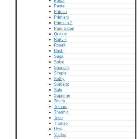
Padar
Pastel
Patrica
Primiero
Primiero 2
Pure Saten
Quazar
Rattvik
Rosell
Rush
Saga
Salsa
Shanelly
Simple
Softly
Sorbetto
Sula
Supreme
Tavira
Ternura
Thermic
Tove
Tromso
Ursa
Valdez