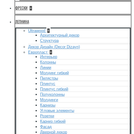
ФРЕСКИ
+
ЛЕПНИНА
Ultrawood
+
Архитектурный декор
Структура
Декор Дизайн (Decor Dizayn)
Европласт
+
Интерьер
Колонны
Линии
Молдинг гибкий
Пилястры
Плинтус
Плинтус гибкий
Полуколонны
Молдинги
Карнизы
Угловые элементы
Розетки
Карниз гибкий
Фасад
Дверной декор