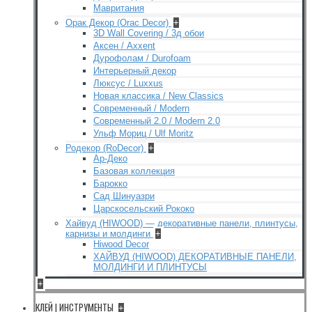
Мавритания
Орак Декор (Orac Decor)
+
3D Wall Covering / 3д обои
Аксен / Axxent
Дурофолам / Durofoam
Интерьерный декор
Люксус / Luxxus
Новая классика / New Classics
Современный / Modern
Современный 2.0 / Modern 2.0
Ульф Мориц / Ulf Moritz
Родекор (RoDecor)
+
Ар-Деко
Базовая коллекция
Барокко
Сад Шинуазри
Царскосельский Рококо
Хайвуд (HIWOOD) — декоративные панели, плинтусы,
карнизы и молдинги
+
Hiwood Decor
ХАЙВУД (HIWOOD) ДЕКОРАТИВНЫЕ ПАНЕЛИ,
МОЛДИНГИ И ПЛИНТУСЫ
+
КЛЕЙ | ИНСТРУМЕНТЫ
+