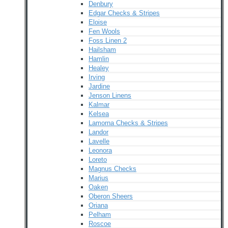
Denbury
Edgar Checks & Stripes
Eloise
Fen Wools
Foss Linen 2
Hailsham
Hamlin
Healey
Irving
Jardine
Jenson Linens
Kalmar
Kelsea
Lamorna Checks & Stripes
Landor
Lavelle
Leonora
Loreto
Magnus Checks
Marius
Oaken
Oberon Sheers
Oriana
Pelham
Roscoe