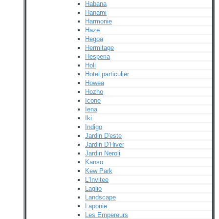
Habana
Hanami
Harmonie
Haze
Hegoa
Hermitage
Hesperia
Holi
Hotel particulier
Howea
Hozho
Icone
Iena
Iki
Indigo
Jardin D'este
Jardin D'Hiver
Jardin Neroli
Kanso
Kew Park
L'Invitee
Laglio
Landscape
Laponie
Les Empereurs