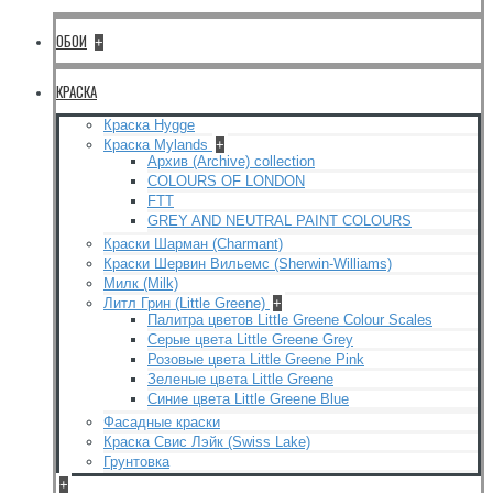
ОБОИ
+
КРАСКА
Краска Hygge
Краска Mylands
+
Архив (Archive) collection
COLOURS OF LONDON
FTT
GREY AND NEUTRAL PAINT COLOURS
Краски Шарман (Charmant)
Краски Шервин Вильемс (Sherwin-Williams)
Милк (Milk)
Литл Грин (Little Greene)
+
Палитра цветов Little Greene Colour Scales
Серые цвета Little Greene Grey
Розовые цвета Little Greene Pink
Зеленые цвета Little Greene
Синие цвета Little Greene Blue
Фасадные краски
Краска Свис Лэйк (Swiss Lake)
Грунтовка
+