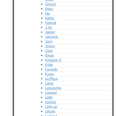
Gronzo
Hoku
Ida
Indigo
Interval
J.Air
Jagger
Jamrock
Java
Jersey
June
Kenai
Kingston II
Kobe
Komodo
Korso
La Roca
Lama
Lancashire
Lapland
Leda
Lemvig
Light up
Littoral
Lockout