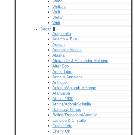
Wangi
Welfare
Welt
Wetar
Widi
Dedar
+
Acquerello
Adamo & Eva
Adelphi
Adorabile Alpaca
Alaska
Alexander & Alexander Melange
Alter Ego
Amoir Libre
Anna & Annalena
Antilope
Aplomb/Aplomb Melange
Atahualpa
Atelier 1930
Athina/Adorai/Scintilla
Bateau & Nimes
Bolina/Trocadero/Aramillo
Candice & Cristallo
Casse-Tete
Cherry Oh