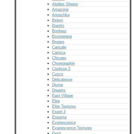
Alpilles Sheers
Amazone
Anouchka
Belem
Biarritz
Bonheur
Boomerang
Bruges
Cancale
Carioca
Chicago
Choregraphie
Coulisse 2
Cuzco
Delicatesse
Divine
Dreams
East Village
Elite
Elite Textures
Esprit 3
Espuma
Evanescence
Evanescence Textures
Fjord