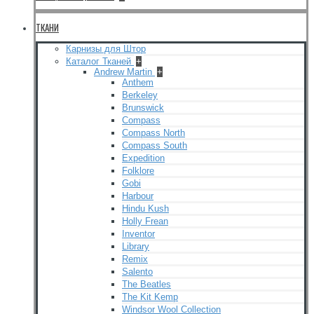
ТКАНИ
Карнизы для Штор
Каталог Тканей
+
Andrew Martin
+
Anthem
Berkeley
Brunswick
Compass
Compass North
Compass South
Expedition
Folklore
Gobi
Harbour
Hindu Kush
Holly Frean
Inventor
Library
Remix
Salento
The Beatles
The Kit Kemp
Windsor Wool Collection