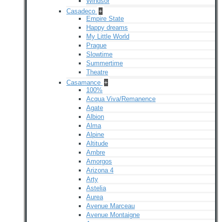
Windsor
Casadeco
+
Empire State
Happy dreams
My Little World
Prague
Slowtime
Summertime
Theatre
Casamance
+
100%
Acqua Viva/Remanence
Agate
Albion
Alma
Alpine
Altitude
Ambre
Amorgos
Arizona 4
Arty
Astelia
Aurea
Avenue Marceau
Avenue Montaigne