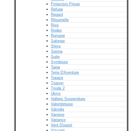
Projection Privee
Refuge
Regard
Ritournelle
Riva
Rodeo
Romane
Salonga
Shiva
Sienne
Suite
Symbiose
Taiga
Terre D'Aventure
Topaze
Trianon
Triode 2
Ukiyo
Vallees Suspendues
Valombreuse
Valvidia
Vanoise
Variance
Vent D'ouest
Visconti