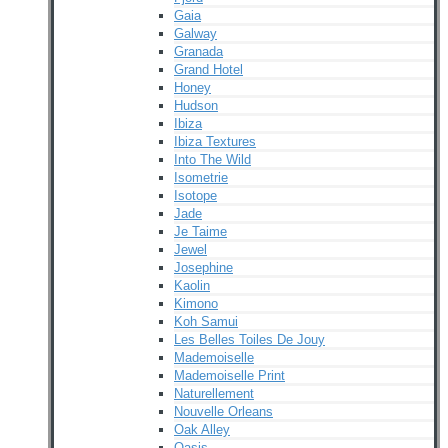
Gaia
Galway
Granada
Grand Hotel
Honey
Hudson
Ibiza
Ibiza Textures
Into The Wild
Isometrie
Isotope
Jade
Je Taime
Jewel
Josephine
Kaolin
Kimono
Koh Samui
Les Belles Toiles De Jouy
Mademoiselle
Mademoiselle Print
Naturellement
Nouvelle Orleans
Oak Alley
Oasis