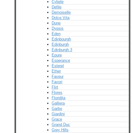
Cybele
Defile
Demoiselle
Dolce Vita
Dune
Dypsis
Eden
Edinbourgh
Edinburgh
Edinburgh 3
Epure
Esperance
Esterel
Ether
Faveur
Favori
Flirt
Flores
Floridita
Galliera
Garbo
Giardini
Grace
Grand Duc
Grey Hills