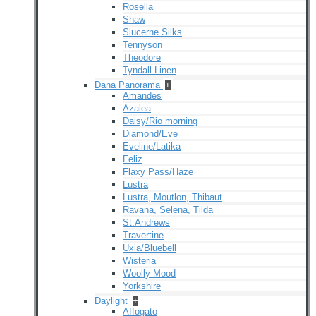
Rosella
Shaw
Slucerne Silks
Tennyson
Theodore
Tyndall Linen
Dana Panorama
+
Amandes
Azalea
Daisy/Rio morning
Diamond/Eve
Eveline/Latika
Feliz
Flaxy Pass/Haze
Lustra
Lustra, Moutlon, Thibaut
Ravana, Selena, Tilda
St.Andrews
Travertine
Uxia/Bluebell
Wisteria
Woolly Mood
Yorkshire
Daylight
+
Affogato