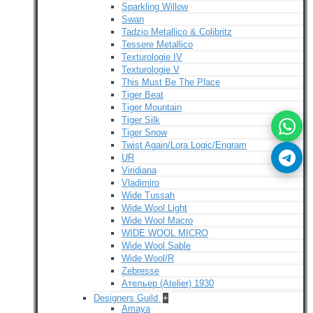
Sparkling Willow
Swan
Tadzio Metallico & Colibritz
Tessere Metallico
Texturologie IV
Texturologie V
This Must Be The Place
Tiger Beat
Tiger Mountain
Tiger Silk
Tiger Snow
Twist Again/Lora Logic/Engram
UR
Viridiana
Vladimiro
Wide Tussah
Wide Wool Light
Wide Wool Macro
WIDE WOOL MICRO
Wide Wool Sable
Wide Wool/R
Zebresse
Ательер (Atelier) 1930
Designers Guild
+
Amaya