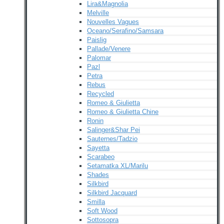
Lira&Magnolia
Melville
Nouvelles Vagues
Oceano/Serafino/Samsara
Paislig
Pallade/Venere
Palomar
Pazl
Petra
Rebus
Recycled
Romeo & Giulietta
Romeo & Giulietta Chine
Ronin
Salinger&Shar Pei
Sauternes/Tadzio
Sayetta
Scarabeo
Setamatka XL/Marilu
Shades
Silkbird
Silkbird Jacquard
Smilla
Soft Wood
Sottosopra