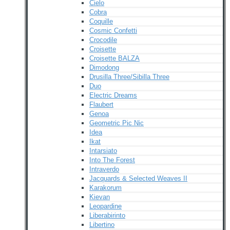
Cielo
Cobra
Coquille
Cosmic Confetti
Crocodile
Croisette
Croisette BALZA
Dimodong
Drusilla Three/Sibilla Three
Duo
Electric Dreams
Flaubert
Genoa
Geometric Pic Nic
Idea
Ikat
Intarsiato
Into The Forest
Intraverdo
Jacquards & Selected Weaves II
Karakorum
Kievan
Leopardine
Liberabirinto
Libertino