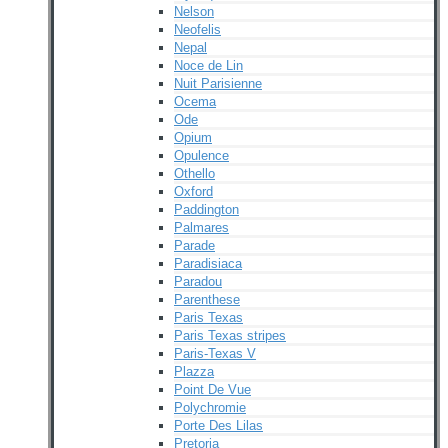
Nelson
Neofelis
Nepal
Noce de Lin
Nuit Parisienne
Ocema
Ode
Opium
Opulence
Othello
Oxford
Paddington
Palmares
Parade
Paradisiaca
Paradou
Parenthese
Paris Texas
Paris Texas stripes
Paris-Texas V
Plazza
Point De Vue
Polychromie
Porte Des Lilas
Pretoria