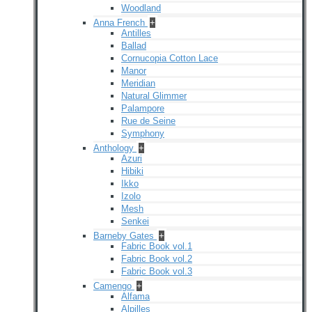
Woodland
Anna French
+
Antilles
Ballad
Cornucopia Cotton Lace
Manor
Meridian
Natural Glimmer
Palampore
Rue de Seine
Symphony
Anthology
+
Azuri
Hibiki
Ikko
Izolo
Mesh
Senkei
Barneby Gates
+
Fabric Book vol.1
Fabric Book vol.2
Fabric Book vol.3
Camengo
+
Alfama
Alpilles