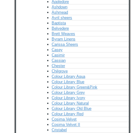
Appledore
Ashdown
Ashmead
Avril sheers
Baptista
Belvedere
Brett Weaves
Byram Linens
Carissa Sheers
Casey
Casimir
Cassian
Chester
Chilgrove
Colour Library Aqua
Colour Library Blue
Colour Library Green&Pink
Colour Library Grey
Colour Library Ivory
Colour Library Natural
Colour Library Old Blue
Colour Library Red
Cosima Velvet
Cosima Velvet II
Cristabel