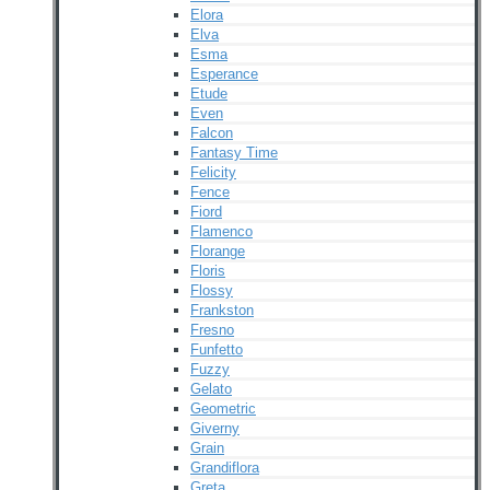
Elora
Elva
Esma
Esperance
Etude
Even
Falcon
Fantasy Time
Felicity
Fence
Fiord
Flamenco
Florange
Floris
Flossy
Frankston
Fresno
Funfetto
Fuzzy
Gelato
Geometric
Giverny
Grain
Grandiflora
Greta