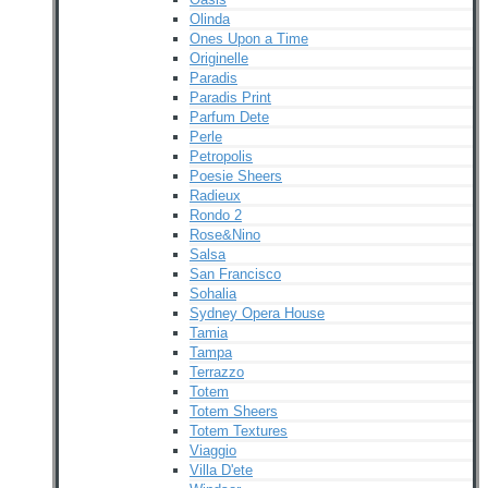
Olinda
Ones Upon a Time
Originelle
Paradis
Paradis Print
Parfum Dete
Perle
Petropolis
Poesie Sheers
Radieux
Rondo 2
Rose&Nino
Salsa
San Francisco
Sohalia
Sydney Opera House
Tamia
Tampa
Terrazzo
Totem
Totem Sheers
Totem Textures
Viaggio
Villa D'ete