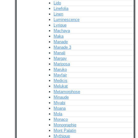
Lido
Linefolia
Linen
Luminescence
Lyrique
Machaya
Maka
Manade
Manade 3
Manali
Margay
Mariposa
Maruko
Mayfair
Medicis
Melukat
Metamorphose
Minaude
Miyabi
Moana
Mola
Monaco
Monographie
Mont Palatin
Mythique