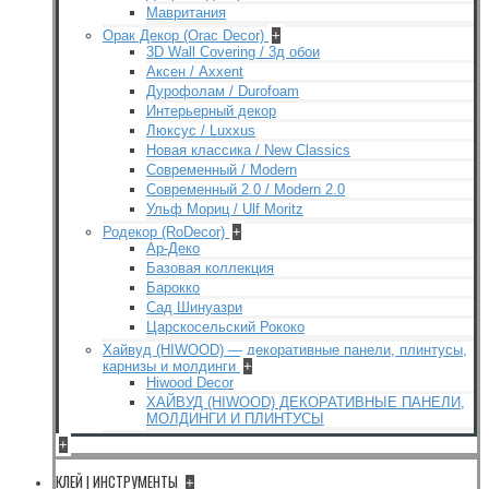
Мавритания
Орак Декор (Orac Decor)
+
3D Wall Covering / 3д обои
Аксен / Axxent
Дурофолам / Durofoam
Интерьерный декор
Люксус / Luxxus
Новая классика / New Classics
Современный / Modern
Современный 2.0 / Modern 2.0
Ульф Мориц / Ulf Moritz
Родекор (RoDecor)
+
Ар-Деко
Базовая коллекция
Барокко
Сад Шинуазри
Царскосельский Рококо
Хайвуд (HIWOOD) — декоративные панели, плинтусы,
карнизы и молдинги
+
Hiwood Decor
ХАЙВУД (HIWOOD) ДЕКОРАТИВНЫЕ ПАНЕЛИ,
МОЛДИНГИ И ПЛИНТУСЫ
+
КЛЕЙ | ИНСТРУМЕНТЫ
+