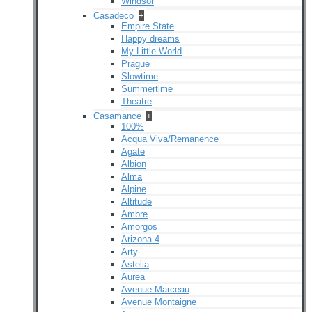
Windsor
Casadeco
+
Empire State
Happy dreams
My Little World
Prague
Slowtime
Summertime
Theatre
Casamance
+
100%
Acqua Viva/Remanence
Agate
Albion
Alma
Alpine
Altitude
Ambre
Amorgos
Arizona 4
Arty
Astelia
Aurea
Avenue Marceau
Avenue Montaigne