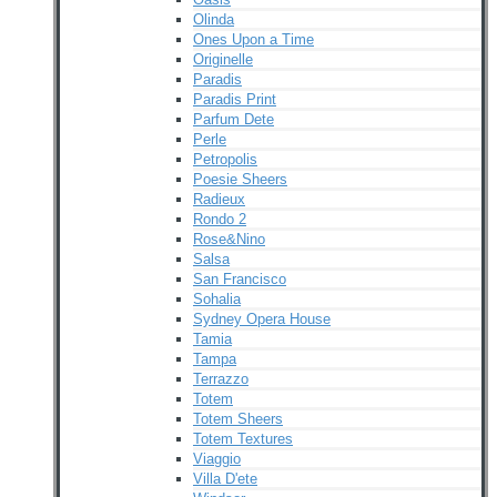
Olinda
Ones Upon a Time
Originelle
Paradis
Paradis Print
Parfum Dete
Perle
Petropolis
Poesie Sheers
Radieux
Rondo 2
Rose&Nino
Salsa
San Francisco
Sohalia
Sydney Opera House
Tamia
Tampa
Terrazzo
Totem
Totem Sheers
Totem Textures
Viaggio
Villa D'ete