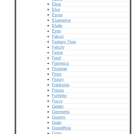
Elora
Elva
Esma
Esperance
Etude
Even
Falcon
Fantasy Time
Felicity
Fence
Fiord
Flamenco
Florange
Floris
Flossy
Frankston
Fresno
Funfetto
Fuzzy
Gelato
Geometric
Giverny
Grain
Grandiflora
Greta