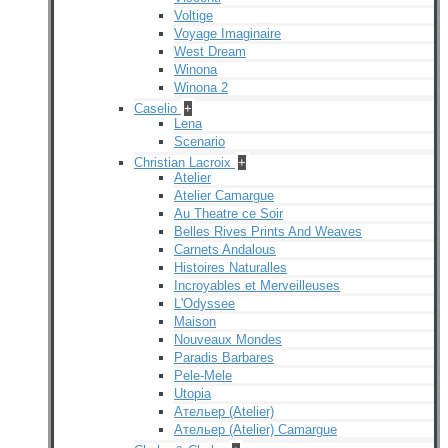
Voltige
Voyage Imaginaire
West Dream
Winona
Winona 2
Caselio
+
Lena
Scenario
Christian Lacroix
+
Atelier
Atelier Camargue
Au Theatre ce Soir
Belles Rives Prints And Weaves
Carnets Andalous
Histoires Naturalles
Incroyables et Merveilleuses
L'Odyssee
Maison
Nouveaux Mondes
Paradis Barbares
Pele-Mele
Utopia
Ательер (Atelier)
Ательер (Atelier) Camargue