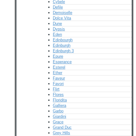
Cybele
Defile
Demoiselle
Dolce Vita
Dune
Dypsis
Eden
Edinbourgh
Edinburgh
Edinburgh 3
Epure
Esperance
Esterel
Ether
Faveur
Favori
Flirt
Flores
Floridita
Galliera
Garbo
Giardini
Grace
Grand Duc
Grey Hills