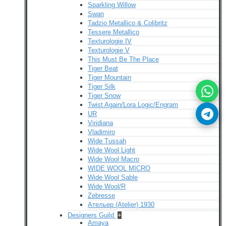
Sparkling Willow
Swan
Tadzio Metallico & Colibritz
Tessere Metallico
Texturologie IV
Texturologie V
This Must Be The Place
Tiger Beat
Tiger Mountain
Tiger Silk
Tiger Snow
Twist Again/Lora Logic/Engram
UR
Viridiana
Vladimiro
Wide Tussah
Wide Wool Light
Wide Wool Macro
WIDE WOOL MICRO
Wide Wool Sable
Wide Wool/R
Zebresse
Ательер (Atelier) 1930
Designers Guild
+
Amaya