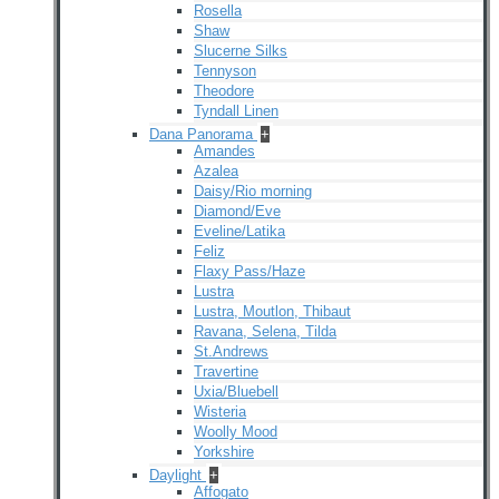
Rosella
Shaw
Slucerne Silks
Tennyson
Theodore
Tyndall Linen
Dana Panorama
+
Amandes
Azalea
Daisy/Rio morning
Diamond/Eve
Eveline/Latika
Feliz
Flaxy Pass/Haze
Lustra
Lustra, Moutlon, Thibaut
Ravana, Selena, Tilda
St.Andrews
Travertine
Uxia/Bluebell
Wisteria
Woolly Mood
Yorkshire
Daylight
+
Affogato