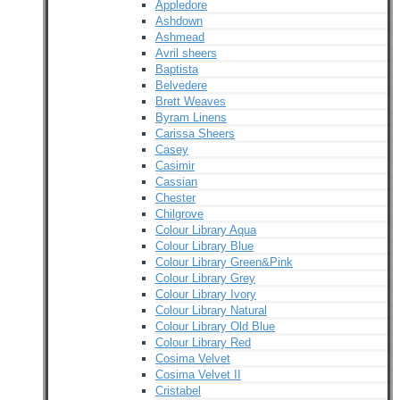
Appledore
Ashdown
Ashmead
Avril sheers
Baptista
Belvedere
Brett Weaves
Byram Linens
Carissa Sheers
Casey
Casimir
Cassian
Chester
Chilgrove
Colour Library Aqua
Colour Library Blue
Colour Library Green&Pink
Colour Library Grey
Colour Library Ivory
Colour Library Natural
Colour Library Old Blue
Colour Library Red
Cosima Velvet
Cosima Velvet II
Cristabel