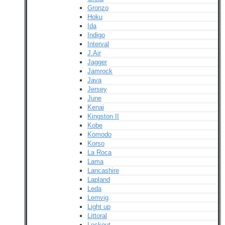
Gronzo
Hoku
Ida
Indigo
Interval
J.Air
Jagger
Jamrock
Java
Jersey
June
Kenai
Kingston II
Kobe
Komodo
Korso
La Roca
Lama
Lancashire
Lapland
Leda
Lemvig
Light up
Littoral
Lockout