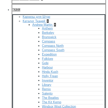
ТКАНИ
Карнизы для Штор
Каталог Тканей
+
Andrew Martin
+
Anthem
Berkeley
Brunswick
Compass
Compass North
Compass South
Expedition
Folklore
Gobi
Harbour
Hindu Kush
Holly Frean
Inventor
Library
Remix
Salento
The Beatles
The Kit Kemp
Windsor Wool Collection