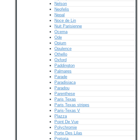
Nelson
Neofelis
Nepal
Noce de Lin
Nuit Parisienne
Ocema
Ode
Opium
Opulence
Othello
Oxford
Paddington
Palmares
Parade
Paradisiaca
Paradou
Parenthese
Paris Texas
Paris Texas stripes
Paris-Texas V
Plazza
Point De Vue
Polychromie
Porte Des Lilas
Pretoria