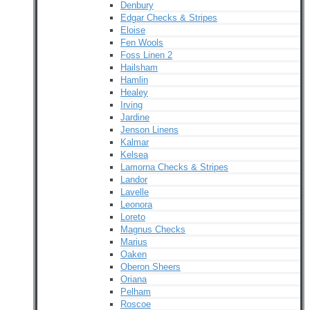
Denbury
Edgar Checks & Stripes
Eloise
Fen Wools
Foss Linen 2
Hailsham
Hamlin
Healey
Irving
Jardine
Jenson Linens
Kalmar
Kelsea
Lamorna Checks & Stripes
Landor
Lavelle
Leonora
Loreto
Magnus Checks
Marius
Oaken
Oberon Sheers
Oriana
Pelham
Roscoe