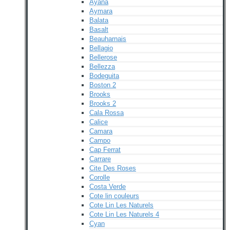
Ayana
Aymara
Balata
Basalt
Beauharnais
Bellagio
Bellerose
Bellezza
Bodeguita
Boston 2
Brooks
Brooks 2
Cala Rossa
Calice
Camara
Campo
Cap Ferrat
Carrare
Cite Des Roses
Corolle
Costa Verde
Cote lin couleurs
Cote Lin Les Naturels
Cote Lin Les Naturels 4
Cyan