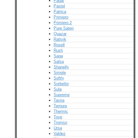
Padar
Pastel
Patrica
Primiero
Primiero 2
Pure Saten
Quazar
Rattvik
Rosell
Rush
Saga
Salsa
Shanelly
Simple
Softly
Sorbetto
Sula
Supreme
Tavira
Ternura
Thermic
Tove
Tromso
Ursa
Valdez