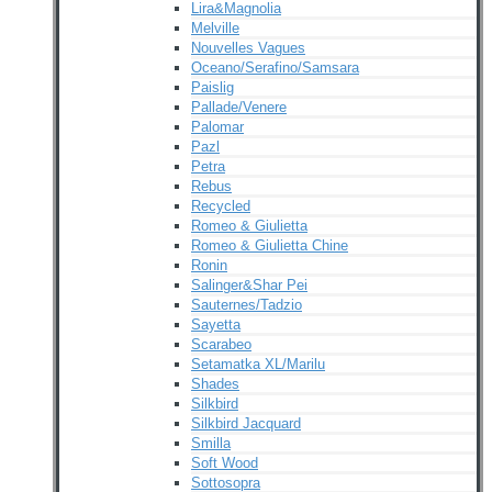
Lira&Magnolia
Melville
Nouvelles Vagues
Oceano/Serafino/Samsara
Paislig
Pallade/Venere
Palomar
Pazl
Petra
Rebus
Recycled
Romeo & Giulietta
Romeo & Giulietta Chine
Ronin
Salinger&Shar Pei
Sauternes/Tadzio
Sayetta
Scarabeo
Setamatka XL/Marilu
Shades
Silkbird
Silkbird Jacquard
Smilla
Soft Wood
Sottosopra