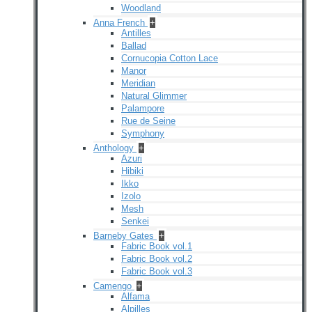
Woodland
Anna French
+
Antilles
Ballad
Cornucopia Cotton Lace
Manor
Meridian
Natural Glimmer
Palampore
Rue de Seine
Symphony
Anthology
+
Azuri
Hibiki
Ikko
Izolo
Mesh
Senkei
Barneby Gates
+
Fabric Book vol.1
Fabric Book vol.2
Fabric Book vol.3
Camengo
+
Alfama
Alpilles