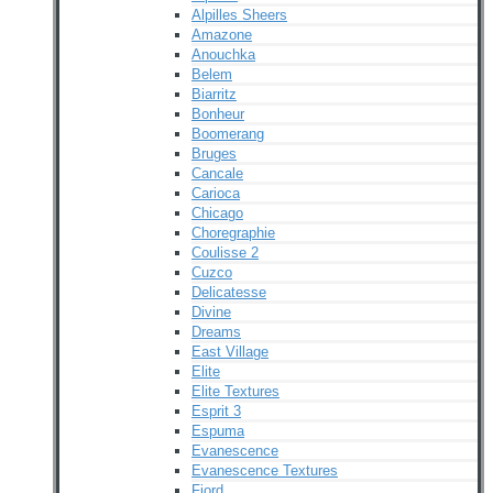
Alpilles Sheers
Amazone
Anouchka
Belem
Biarritz
Bonheur
Boomerang
Bruges
Cancale
Carioca
Chicago
Choregraphie
Coulisse 2
Cuzco
Delicatesse
Divine
Dreams
East Village
Elite
Elite Textures
Esprit 3
Espuma
Evanescence
Evanescence Textures
Fjord