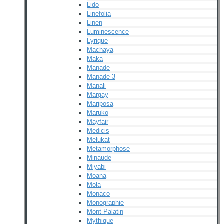
Lido
Linefolia
Linen
Luminescence
Lyrique
Machaya
Maka
Manade
Manade 3
Manali
Margay
Mariposa
Maruko
Mayfair
Medicis
Melukat
Metamorphose
Minaude
Miyabi
Moana
Mola
Monaco
Monographie
Mont Palatin
Mythique