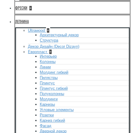
ФРЕСКИ
+
ЛЕПНИНА
Ultrawood
+
Архитектурный декор
Структура
Декор Дизайн (Decor Dizayn)
Европласт
+
Интерьер
Колонны
Линии
Молдинг гибкий
Пилястры
Плинтус
Плинтус гибкий
Полуколонны
Молдинги
Карнизы
Угловые элементы
Розетки
Карниз гибкий
Фасад
Дверной декор