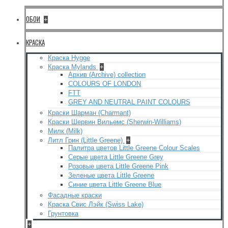
ОБОИ
+
КРАСКА
Краска Hygge
Краска Mylands
+
Архив (Archive) collection
COLOURS OF LONDON
FTT
GREY AND NEUTRAL PAINT COLOURS
Краски Шарман (Charmant)
Краски Шервин Вильемс (Sherwin-Williams)
Милк (Milk)
Литл Грин (Little Greene)
+
Палитра цветов Little Greene Colour Scales
Серые цвета Little Greene Grey
Розовые цвета Little Greene Pink
Зеленые цвета Little Greene
Синие цвета Little Greene Blue
Фасадные краски
Краска Свис Лэйк (Swiss Lake)
Грунтовка
+