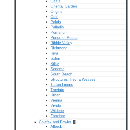
Oasis
Oriental Garden
Origins
Oslo
Palais
Palladio
Pomarium
Prince of Persia
Ribble Valley
Richmond
Riva
Salon
Silky
Sonoma
South Beach
Structures Trevira Weaves
Tatton Linens
Traviata
Urban
Vienna
Vivido
Wilderie
Zanzibar
Colefax and Fowler
+
Albeck