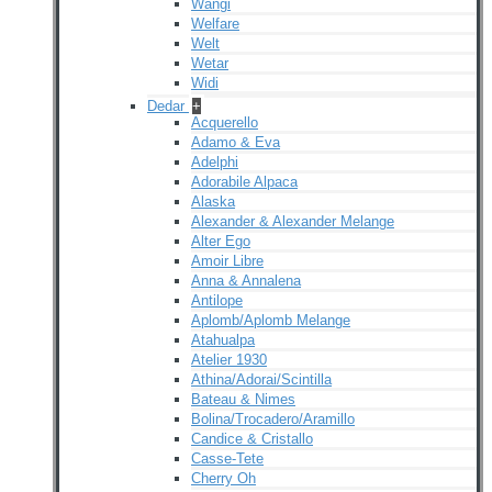
Wangi
Welfare
Welt
Wetar
Widi
Dedar
+
Acquerello
Adamo & Eva
Adelphi
Adorabile Alpaca
Alaska
Alexander & Alexander Melange
Alter Ego
Amoir Libre
Anna & Annalena
Antilope
Aplomb/Aplomb Melange
Atahualpa
Atelier 1930
Athina/Adorai/Scintilla
Bateau & Nimes
Bolina/Trocadero/Aramillo
Candice & Cristallo
Casse-Tete
Cherry Oh