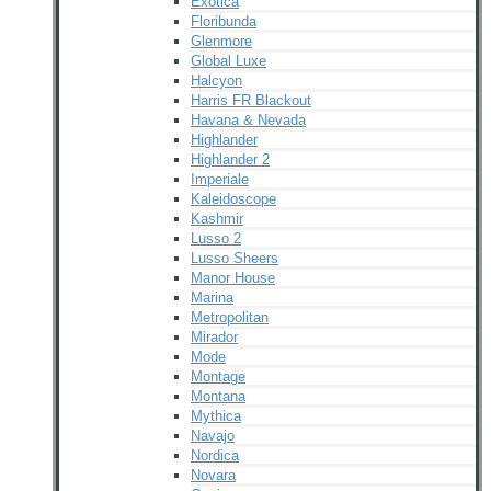
Exotica
Floribunda
Glenmore
Global Luxe
Halcyon
Harris FR Blackout
Havana & Nevada
Highlander
Highlander 2
Imperiale
Kaleidoscope
Kashmir
Lusso 2
Lusso Sheers
Manor House
Marina
Metropolitan
Mirador
Mode
Montage
Montana
Mythica
Navajo
Nordica
Novara