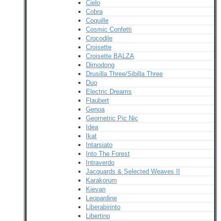
Cielo
Cobra
Coquille
Cosmic Confetti
Crocodile
Croisette
Croisette BALZA
Dimodong
Drusilla Three/Sibilla Three
Duo
Electric Dreams
Flaubert
Genoa
Geometric Pic Nic
Idea
Ikat
Intarsiato
Into The Forest
Intraverdo
Jacquards & Selected Weaves II
Karakorum
Kievan
Leopardine
Liberabirinto
Libertino