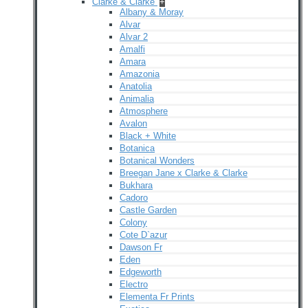
Clarke & Clarke
+
Albany & Moray
Alvar
Alvar 2
Amalfi
Amara
Amazonia
Anatolia
Animalia
Atmosphere
Avalon
Black + White
Botanica
Botanical Wonders
Breegan Jane x Clarke & Clarke
Bukhara
Cadoro
Castle Garden
Colony
Cote D`azur
Dawson Fr
Eden
Edgeworth
Electro
Elementa Fr Prints