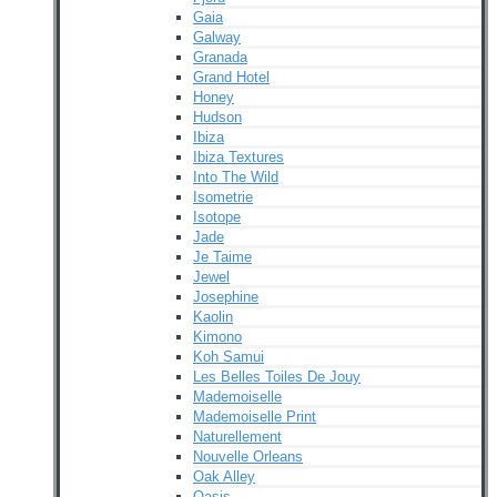
Gaia
Galway
Granada
Grand Hotel
Honey
Hudson
Ibiza
Ibiza Textures
Into The Wild
Isometrie
Isotope
Jade
Je Taime
Jewel
Josephine
Kaolin
Kimono
Koh Samui
Les Belles Toiles De Jouy
Mademoiselle
Mademoiselle Print
Naturellement
Nouvelle Orleans
Oak Alley
Oasis