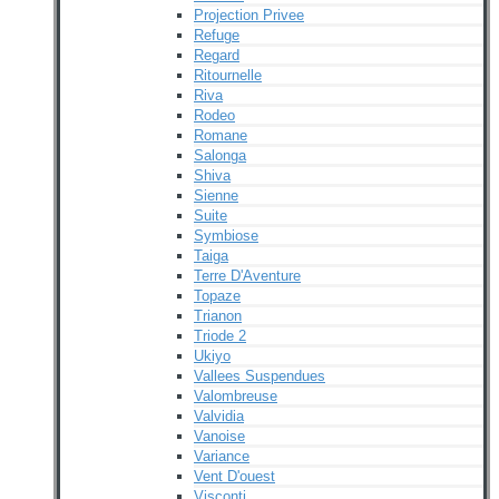
Projection Privee
Refuge
Regard
Ritournelle
Riva
Rodeo
Romane
Salonga
Shiva
Sienne
Suite
Symbiose
Taiga
Terre D'Aventure
Topaze
Trianon
Triode 2
Ukiyo
Vallees Suspendues
Valombreuse
Valvidia
Vanoise
Variance
Vent D'ouest
Visconti