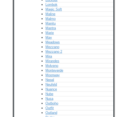
Lombok
Magic Soft
Maline
Malmo
Manitu
Mantra
Marie
May
Meadows
Mezzano
Mezzano 2
Mira
Mirandes
Molveno
Monteverde
Moonway
Nepal
Neufeld
Nuance
Nube
Nusa
Outboho
Outfit
Outland