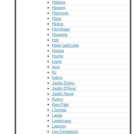
Habana
Hanami
Harmonie
Haze
Hegoa
Hermitage
Hesperia
Holi
Hotel particulier
Howea
Hozho
Icone
Iena
Iki
Indigo
Jardin D'este
Jardin D'Hiver
Jardin Neroli
Kanso
Kew Park
L'Invitee
Laglio
Landscape
Laponie
Les Empereurs