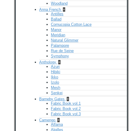
Woodland
Anna French
+
Antilles
Ballad
Cornucopia Cotton Lace
Manor
Meridian
Natural Glimmer
Palampore
Rue de Seine
Symphony
Anthology
+
Azuri
Hibiki
Ikko
Izolo
Mesh
Senkei
Barneby Gates
+
Fabric Book vol.1
Fabric Book vol.2
Fabric Book vol.3
Camengo
+
Alfama
Alpilles