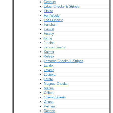
Denbury
Edgar Checks & Stripes
Eloise
Fen Wools
Foss Linen 2
Hailsham
Hamlin
Healey
Irving
Jardine
Jenson Linens
Kalmar
Kelsea
Lamorna Checks & Stripes
Landor
Lavelle
Leonora
Loreto
Magnus Checks
Marius
Oaken
Oberon Sheers
Oriana
Pelham
Roscoe