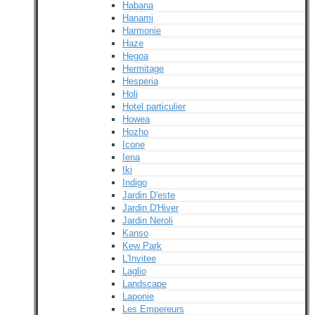
Habana
Hanami
Harmonie
Haze
Hegoa
Hermitage
Hesperia
Holi
Hotel particulier
Howea
Hozho
Icone
Iena
Iki
Indigo
Jardin D'este
Jardin D'Hiver
Jardin Neroli
Kanso
Kew Park
L'Invitee
Laglio
Landscape
Laponie
Les Empereurs