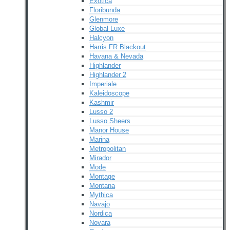
Exotica
Floribunda
Glenmore
Global Luxe
Halcyon
Harris FR Blackout
Havana & Nevada
Highlander
Highlander 2
Imperiale
Kaleidoscope
Kashmir
Lusso 2
Lusso Sheers
Manor House
Marina
Metropolitan
Mirador
Mode
Montage
Montana
Mythica
Navajo
Nordica
Novara