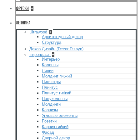
ФРЕСКИ
+
ЛЕПНИНА
Ultrawood
+
Архитектурный декор
Структура
Декор Дизайн (Decor Dizayn)
Европласт
+
Интерьер
Колонны
Линии
Молдинг гибкий
Пилястры
Плинтус
Плинтус гибкий
Полуколонны
Молдинги
Карнизы
Угловые элементы
Розетки
Карниз гибкий
Фасад
Дверной декор