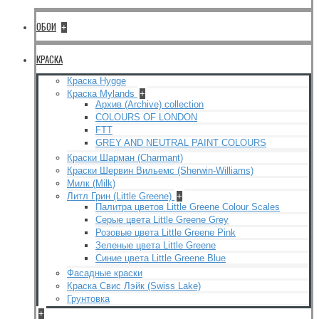
ОБОИ
+
КРАСКА
Краска Hygge
Краска Mylands
+
Архив (Archive) collection
COLOURS OF LONDON
FTT
GREY AND NEUTRAL PAINT COLOURS
Краски Шарман (Charmant)
Краски Шервин Вильемс (Sherwin-Williams)
Милк (Milk)
Литл Грин (Little Greene)
+
Палитра цветов Little Greene Colour Scales
Серые цвета Little Greene Grey
Розовые цвета Little Greene Pink
Зеленые цвета Little Greene
Синие цвета Little Greene Blue
Фасадные краски
Краска Свис Лэйк (Swiss Lake)
Грунтовка
+