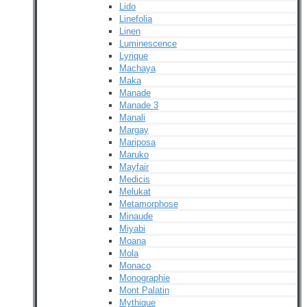
Lido
Linefolia
Linen
Luminescence
Lyrique
Machaya
Maka
Manade
Manade 3
Manali
Margay
Mariposa
Maruko
Mayfair
Medicis
Melukat
Metamorphose
Minaude
Miyabi
Moana
Mola
Monaco
Monographie
Mont Palatin
Mythique