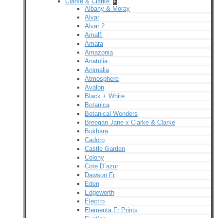
Clarke & Clarke
+
Albany & Moray
Alvar
Alvar 2
Amalfi
Amara
Amazonia
Anatolia
Animalia
Atmosphere
Avalon
Black + White
Botanica
Botanical Wonders
Breegan Jane x Clarke & Clarke
Bukhara
Cadoro
Castle Garden
Colony
Cote D`azur
Dawson Fr
Eden
Edgeworth
Electro
Elementa Fr Prints