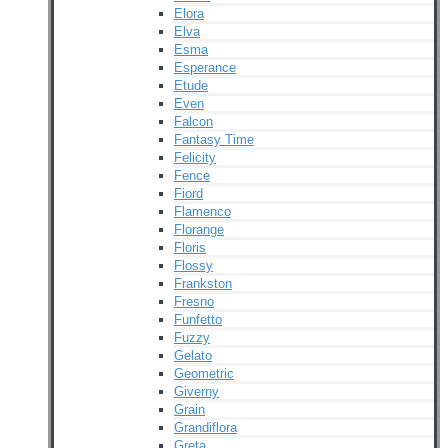
Elora
Elva
Esma
Esperance
Etude
Even
Falcon
Fantasy Time
Felicity
Fence
Fiord
Flamenco
Florange
Floris
Flossy
Frankston
Fresno
Funfetto
Fuzzy
Gelato
Geometric
Giverny
Grain
Grandiflora
Greta