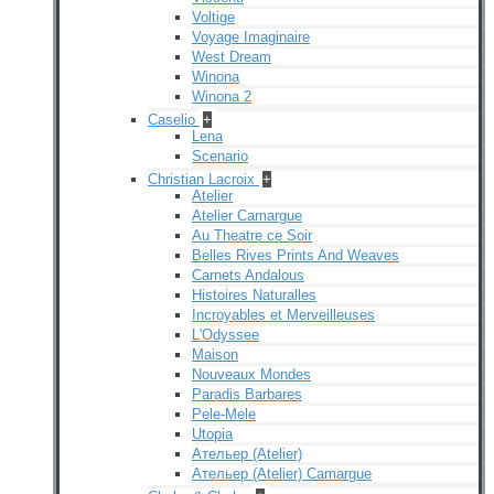
Voltige
Voyage Imaginaire
West Dream
Winona
Winona 2
Caselio
+
Lena
Scenario
Christian Lacroix
+
Atelier
Atelier Camargue
Au Theatre ce Soir
Belles Rives Prints And Weaves
Carnets Andalous
Histoires Naturalles
Incroyables et Merveilleuses
L'Odyssee
Maison
Nouveaux Mondes
Paradis Barbares
Pele-Mele
Utopia
Ательер (Atelier)
Ательер (Atelier) Camargue