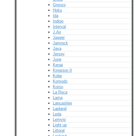
Gronzo
Hoku
Ida
Indigo
Interval
J.Air
Jagger
Jamrock
Java
Jersey
June
Kenai
Kingston II
Kobe
Komodo
Korso
La Roca
Lama
Lancashire
Lapland
Leda
Lemvig
Light up
Littoral
Lockout