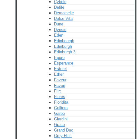
Cybele
Defile
Demoiselle
Dolce Vita
Dune
Dypsis
Eden
Edinbourgh
Edinburgh
Edinburgh 3
Epure
Esperance
Esterel
Ether
Faveur
Favori
Flirt
Flores
Floridita
Galliera
Garbo
Giardini
Grace
Grand Duc
Grey Hills