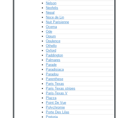
Nelson
Neofelis
Nepal
Noce de Lin
Nuit Parisienne
Ocema
Ode
Opium
Opulence
Othello
Oxford
Paddington
Palmares
Parade
Paradisiaca
Paradou
Parenthese
Paris Texas
Paris Texas stripes
Paris-Texas V
Plazza
Point De Vue
Polychromie
Porte Des Lilas
Pretoria