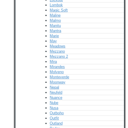
Lombok
Magic Soft
Maline
Malmo
Manitu
Mantra
Marie
May
Meadows
Mezzano
Mezzano 2
Mira
Mirandes
Molveno
Monteverde
Moonway
Nepal
Neufeld
Nuance
Nube
Nusa
Outboho
Outfit
Outland