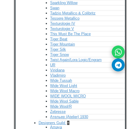
Sparkling Willow
Swan
Tadzio Metallico & Colibritz
Tessere Metallico
Texturologie IV
Texturologie V
This Must Be The Place
Tiger Beat
Tiger Mountain
Tiger Silk
Tiger Snow
Twist Again/Lora Logic/Engram
UR
Viridiana
Vladimiro
Wide Tussah
Wide Wool Light
Wide Wool Macro
WIDE WOOL MICRO
Wide Wool Sable
Wide Wool/R
Zebresse
Ательер (Atelier) 1930
Designers Guild
+
Amaya