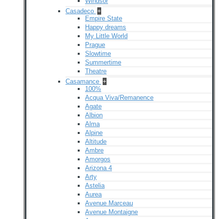
Windsor
Casadeco
+
Empire State
Happy dreams
My Little World
Prague
Slowtime
Summertime
Theatre
Casamance
+
100%
Acqua Viva/Remanence
Agate
Albion
Alma
Alpine
Altitude
Ambre
Amorgos
Arizona 4
Arty
Astelia
Aurea
Avenue Marceau
Avenue Montaigne