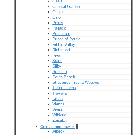
Oasis
Oriental Garden
Origins
Oslo
Palais
Palladio
Pomarium
Prince of Persia
Ribble Valley
Richmond
Riva
Salon
Silky
Sonoma
South Beach
Structures Trevira Weaves
Tatton Linens
Traviata
Urban
Vienna
Vivido
Wilderie
Zanzibar
Colefax and Fowler
+
Albeck