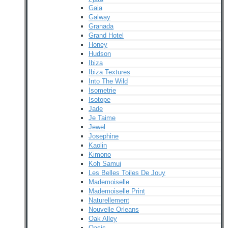
Gaia
Galway
Granada
Grand Hotel
Honey
Hudson
Ibiza
Ibiza Textures
Into The Wild
Isometrie
Isotope
Jade
Je Taime
Jewel
Josephine
Kaolin
Kimono
Koh Samui
Les Belles Toiles De Jouy
Mademoiselle
Mademoiselle Print
Naturellement
Nouvelle Orleans
Oak Alley
Oasis