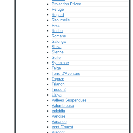
Projection Privee
Refuge
Regard
Ritournelle
Riva
Rodeo
Romane
Salonga
Shiva
Sienne
Suite
Symbiose
Taiga
Terre D'Aventure
Topaze
Trianon
Triode 2
Ukiyo
Vallees Suspendues
Valombreuse
Valvidia
Vanoise
Variance
Vent D'ouest
Visconti