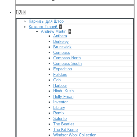
ТКАНИ
Карнизы для Штор
Каталог Тканей
+
Andrew Martin
+
Anthem
Berkeley
Brunswick
Compass
Compass North
Compass South
Expedition
Folklore
Gobi
Harbour
Hindu Kush
Holly Frean
Inventor
Library
Remix
Salento
The Beatles
The Kit Kemp
Windsor Wool Collection