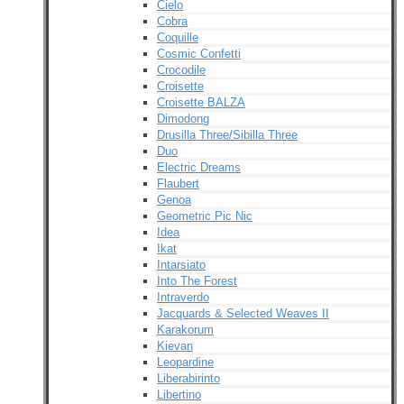
Cielo
Cobra
Coquille
Cosmic Confetti
Crocodile
Croisette
Croisette BALZA
Dimodong
Drusilla Three/Sibilla Three
Duo
Electric Dreams
Flaubert
Genoa
Geometric Pic Nic
Idea
Ikat
Intarsiato
Into The Forest
Intraverdo
Jacquards & Selected Weaves II
Karakorum
Kievan
Leopardine
Liberabirinto
Libertino