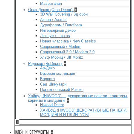
Мавритания
Орак Декор (Orac Decor)
+
3D Wall Covering / 3д обои
Аксен / Axxent
Дурофолам / Durofoam
Интерьерный декор
Люксус / Luxxus
Новая классика / New Classics
Современный / Modern
Современный 2.0 / Modern 2.0
Ульф Мориц / Ulf Moritz
Родекор (RoDecor)
+
Ар-Деко
Базовая коллекция
Барокко
Сад Шинуазри
Царскосельский Рококо
Хайвуд (HIWOOD) — декоративные панели, плинтусы,
карнизы и молдинги
+
Hiwood Decor
ХАЙВУД (HIWOOD) ДЕКОРАТИВНЫЕ ПАНЕЛИ,
МОЛДИНГИ И ПЛИНТУСЫ
+
КЛЕЙ | ИНСТРУМЕНТЫ
+