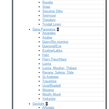
Rosella
Shaw
Slucerne Silks
Tennyson
Theodore
Tyndall Linen
Dana Panorama
+
Amandes
Azalea
Daisy/Rio morning
Diamond/Eve
Eveline/Latika
Feliz
Flaxy Pass/Haze
Lustra
Lustra, Moutlon, Thibaut
Ravana, Selena, Tilda
St.Andrews
Travertine
Uxia/Bluebell
Wisteria
Woolly Mood
Yorkshire
Daylight
+
Affogato