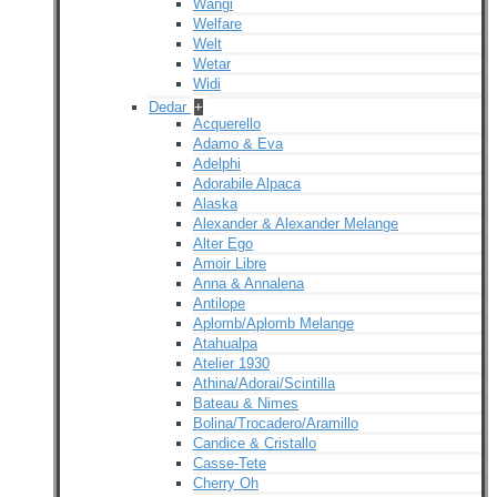
Wangi
Welfare
Welt
Wetar
Widi
Dedar
+
Acquerello
Adamo & Eva
Adelphi
Adorabile Alpaca
Alaska
Alexander & Alexander Melange
Alter Ego
Amoir Libre
Anna & Annalena
Antilope
Aplomb/Aplomb Melange
Atahualpa
Atelier 1930
Athina/Adorai/Scintilla
Bateau & Nimes
Bolina/Trocadero/Aramillo
Candice & Cristallo
Casse-Tete
Cherry Oh