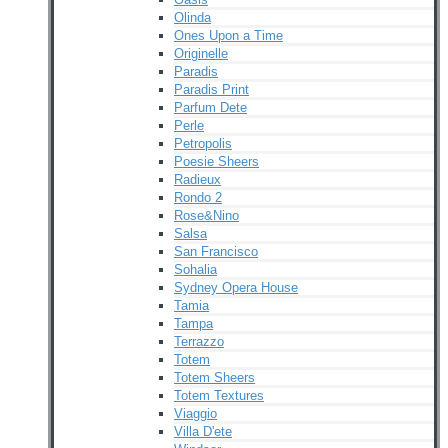
Olinda
Ones Upon a Time
Originelle
Paradis
Paradis Print
Parfum Dete
Perle
Petropolis
Poesie Sheers
Radieux
Rondo 2
Rose&Nino
Salsa
San Francisco
Sohalia
Sydney Opera House
Tamia
Tampa
Terrazzo
Totem
Totem Sheers
Totem Textures
Viaggio
Villa D'ete