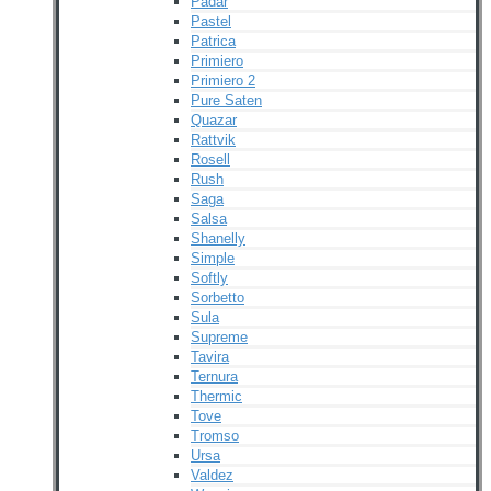
Padar
Pastel
Patrica
Primiero
Primiero 2
Pure Saten
Quazar
Rattvik
Rosell
Rush
Saga
Salsa
Shanelly
Simple
Softly
Sorbetto
Sula
Supreme
Tavira
Ternura
Thermic
Tove
Tromso
Ursa
Valdez