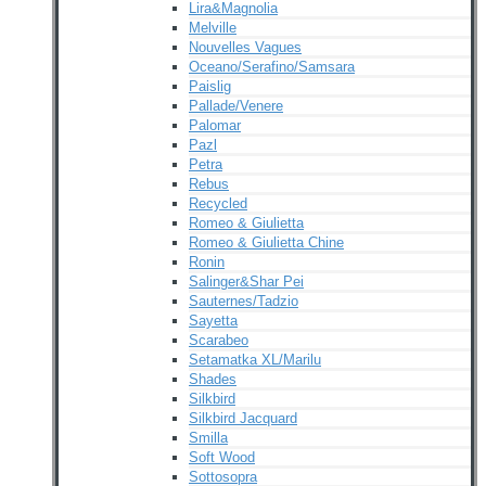
Lira&Magnolia
Melville
Nouvelles Vagues
Oceano/Serafino/Samsara
Paislig
Pallade/Venere
Palomar
Pazl
Petra
Rebus
Recycled
Romeo & Giulietta
Romeo & Giulietta Chine
Ronin
Salinger&Shar Pei
Sauternes/Tadzio
Sayetta
Scarabeo
Setamatka XL/Marilu
Shades
Silkbird
Silkbird Jacquard
Smilla
Soft Wood
Sottosopra