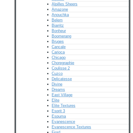
Alpilles Sheers
Amazone
Anouchka
Belem
Biarritz
Bonheur
Boomerang
Bruges
Cancale
Carioca
Chicago
Choregraphie
Coulisse 2
Cuzco
Delicatesse
Divine
Dreams
East Village
Elite
Elite Textures
Esprit 3
Espuma
Evanescence
Evanescence Textures
Fjord