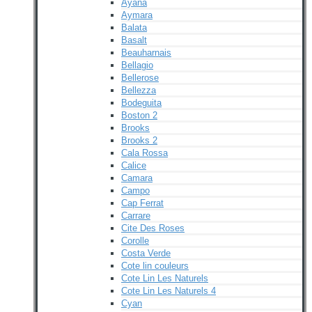
Ayana
Aymara
Balata
Basalt
Beauharnais
Bellagio
Bellerose
Bellezza
Bodeguita
Boston 2
Brooks
Brooks 2
Cala Rossa
Calice
Camara
Campo
Cap Ferrat
Carrare
Cite Des Roses
Corolle
Costa Verde
Cote lin couleurs
Cote Lin Les Naturels
Cote Lin Les Naturels 4
Cyan