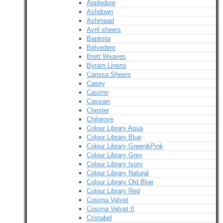
Appledore
Ashdown
Ashmead
Avril sheers
Baptista
Belvedere
Brett Weaves
Byram Linens
Carissa Sheers
Casey
Casimir
Cassian
Chester
Chilgrove
Colour Library Aqua
Colour Library Blue
Colour Library Green&Pink
Colour Library Grey
Colour Library Ivory
Colour Library Natural
Colour Library Old Blue
Colour Library Red
Cosima Velvet
Cosima Velvet II
Cristabel