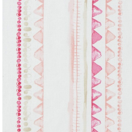
Плинтус
Плинтус гибкий
Полуколонны
Молдинги
Карнизы
Угловые элементы
Розетки
Карниз гибкий
Фасад
Дверной декор
Мавритания
Орак Декор (Orac Decor)
+
3D Wall Covering / 3д обои
Аксен / Axxent
Дурофолам / Durofoam
Интерьерный декор
Люксус / Luxxus
Новая классика / New Classics
Современный / Modern
Современный 2.0 / Modern 2.0
Ульф Мориц / Ulf Moritz
Родекор (RoDecor)
+
Ар-Деко
Базовая коллекция
Барокко