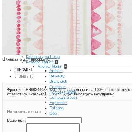
Сад Шинуазри
Царскосельский Рококо
Хайвуд (HIWOOD) — декоративные панели, плинтусы, ка
Hiwood Decor
ХАЙВУД (HIWOOD) ДЕКОРАТИВНЫЕ ПАНЕЛИ, МО
+
КЛЕЙ | ИНСТРУМЕНТЫ
+
ТКАНИ
Карнизы для Штор
Кликните для просмотра
Каталог Тканей
+
Andrew Martin
+
ОПИСАНИЕ
Anthem
ОТЗЫВЫ (0)
Berkeley
Brunswick
Compass
Франция LEN66344058 999 – универсальны и на 100% соответствуют,
Compass North
стилистику интерьера. 178477 будет выглядеть безупречно.
Compass South
Expedition
Folklore
Написать отзыв
Gobi
Harbour
Ваше имя:
Hindu Kush
Holly Frean