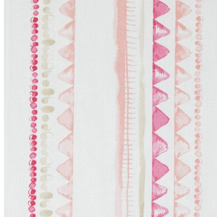
Литл Грин (Little Greene)
+
Палитра цветов Little Greene Colour Scales
Серые цвета Little Greene Grey
Розовые цвета Little Greene Pink
Зеленые цвета Little Greene
Синие цвета Little Greene Blue
Фасадные краски
Краска Свис Лэйк (Swiss Lake)
Грунтовка
+
ФРЕСКИ
+
ЛЕПНИНА
Ultrawood
+
Архитектурный декор
Структура
Декор Дизайн (Decor Dizayn)
Европласт
+
Интерьер
Колонны
Линии
Молдинг гибкий
Пилястры