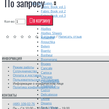
По запросу
Barneby Gates
+
Fabric Book vol.1
Fabric Book vol.2
Fabric Book vol.3
В КОРЗИНУ
Camengo
+
Кол-во
Alfama
Alpilles
Alpilles Sheers
0 отзывов
/
Написать отзыв
Amazone
Anouchka
Belem
Biarritz
Bonheur
ИНФОРМАЦИЯ
Boomerang
Bruges
Режим работы
Cancale
Сотрудничество
Carioca
Оплата и доставка
Chicago
Пользовательское соглашение
Choregraphie
Информации о юридическом лице
Coulisse 2
Политика конфиденциальности
Cuzco
КОНТАКТЫ
Delicatesse
Divine
Dreams
(495) 109-02-76
East Village
Пн – Сб 10:00 – 20:00 Вс 10:00 – 19:00