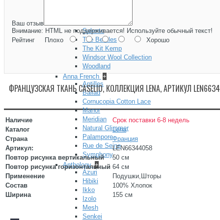
Inventor
Library
Remix
Ваш отзыв
Salento
Внимание:
HTML не поддерживается! Используйте обычный текст!
The Beatles
Рейтинг
Плохо
Хорошо
The Kit Kemp
Windsor Wool Collection
Woodland
Anna French
+
Antilles
ФРАНЦУЗСКАЯ ТКАНЬ CASELIO, КОЛЛЕКЦИЯ LENA, АРТИКУЛ LEN663
Ballad
Cornucopia Cotton Lace
Manor
Meridian
Наличие
Срок поставки 6-8 недель
Natural Glimmer
Каталог
Lena
Palampore
Страна
Франция
Rue de Seine
Артикул:
LEN66344058
Symphony
Повтор рисунка вертикальный
50 см
Anthology
+
Повтор рисунка горизонтальный
64 см
Azuri
Применение
Подушки,Шторы
Hibiki
Состав
100% Хлопок
Ikko
Ширина
155 см
Izolo
Mesh
Senkei