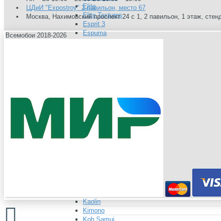
Elite
ЦДиИ "Expostroy" 2 павильон, место 67
Elite Textures
Москва, Нахимовский проспект 24 с 1, 2 павильон, 1 этаж, стен
Esprit 3
Espuma
Всемобои 2018-2026
Evanescence
Evanescence Textures
Fjord
Gaia
Galway
Granada
Grand Hotel
Honey
Hudson
Ibiza
Ibiza Textures
Into The Wild
Isometrie
Isotope
Jade
Je Taime
Jewel
Josephine
Kaolin
Kimono
Koh Samui