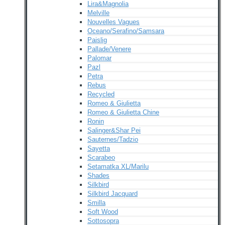
Lira&Magnolia
Melville
Nouvelles Vagues
Oceano/Serafino/Samsara
Paislig
Pallade/Venere
Palomar
Pazl
Petra
Rebus
Recycled
Romeo & Giulietta
Romeo & Giulietta Chine
Ronin
Salinger&Shar Pei
Sauternes/Tadzio
Sayetta
Scarabeo
Setamatka XL/Marilu
Shades
Silkbird
Silkbird Jacquard
Smilla
Soft Wood
Sottosopra