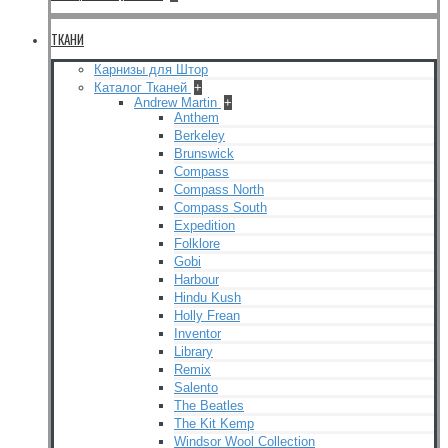
ТКАНИ
Карнизы для Штор
Каталог Тканей
+
Andrew Martin
+
Anthem
Berkeley
Brunswick
Compass
Compass North
Compass South
Expedition
Folklore
Gobi
Harbour
Hindu Kush
Holly Frean
Inventor
Library
Remix
Salento
The Beatles
The Kit Kemp
Windsor Wool Collection