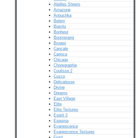
Alpilles Sheers
Amazone
Anouchka
Belem
Biarritz
Bonheur
Boomerang
Bruges
Cancale
Carioca
Chicago
Choregraphie
Coulisse 2
Cuzco
Delicatesse
Divine
Dreams
East Village
Elite
Elite Textures
Esprit 3
Espuma
Evanescence
Evanescence Textures
Fjord