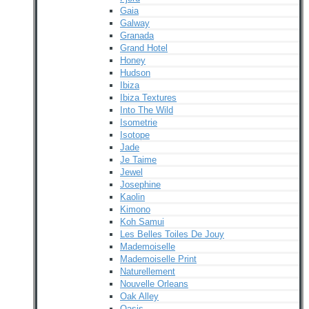
Gaia
Galway
Granada
Grand Hotel
Honey
Hudson
Ibiza
Ibiza Textures
Into The Wild
Isometrie
Isotope
Jade
Je Taime
Jewel
Josephine
Kaolin
Kimono
Koh Samui
Les Belles Toiles De Jouy
Mademoiselle
Mademoiselle Print
Naturellement
Nouvelle Orleans
Oak Alley
Oasis