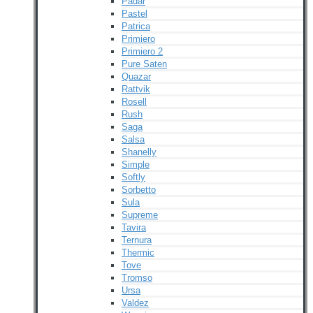
Padar
Pastel
Patrica
Primiero
Primiero 2
Pure Saten
Quazar
Rattvik
Rosell
Rush
Saga
Salsa
Shanelly
Simple
Softly
Sorbetto
Sula
Supreme
Tavira
Ternura
Thermic
Tove
Tromso
Ursa
Valdez