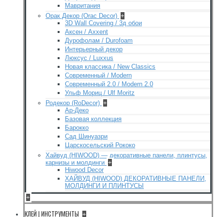
Мавритания
Орак Декор (Orac Decor)
+
3D Wall Covering / 3д обои
Аксен / Axxent
Дурофолам / Durofoam
Интерьерный декор
Люксус / Luxxus
Новая классика / New Classics
Современный / Modern
Современный 2.0 / Modern 2.0
Ульф Мориц / Ulf Moritz
Родекор (RoDecor)
+
Ар-Деко
Базовая коллекция
Барокко
Сад Шинуазри
Царскосельский Рококо
Хайвуд (HIWOOD) — декоративные панели, плинтусы,
карнизы и молдинги
+
Hiwood Decor
ХАЙВУД (HIWOOD) ДЕКОРАТИВНЫЕ ПАНЕЛИ,
МОЛДИНГИ И ПЛИНТУСЫ
+
КЛЕЙ | ИНСТРУМЕНТЫ
+