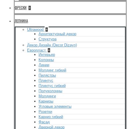
ФРЕСКИ
+
ЛЕПНИНА
Ultrawood
+
Архитектурный декор
Структура
Декор Дизайн (Decor Dizayn)
Европласт
+
Интерьер
Колонны
Линии
Молдинг гибкий
Пилястры
Плинтус
Плинтус гибкий
Полуколонны
Молдинги
Карнизы
Угловые элементы
Розетки
Карниз гибкий
Фасад
Дверной декор