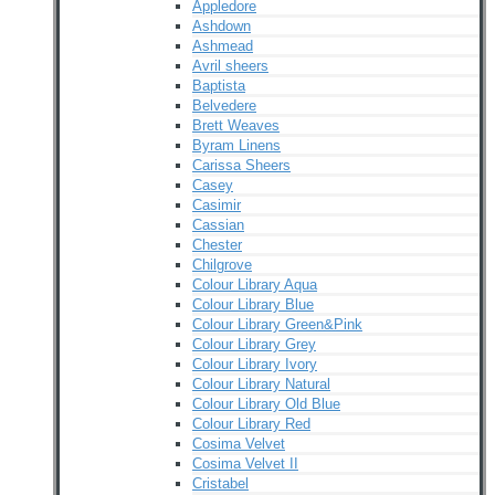
Appledore
Ashdown
Ashmead
Avril sheers
Baptista
Belvedere
Brett Weaves
Byram Linens
Carissa Sheers
Casey
Casimir
Cassian
Chester
Chilgrove
Colour Library Aqua
Colour Library Blue
Colour Library Green&Pink
Colour Library Grey
Colour Library Ivory
Colour Library Natural
Colour Library Old Blue
Colour Library Red
Cosima Velvet
Cosima Velvet II
Cristabel