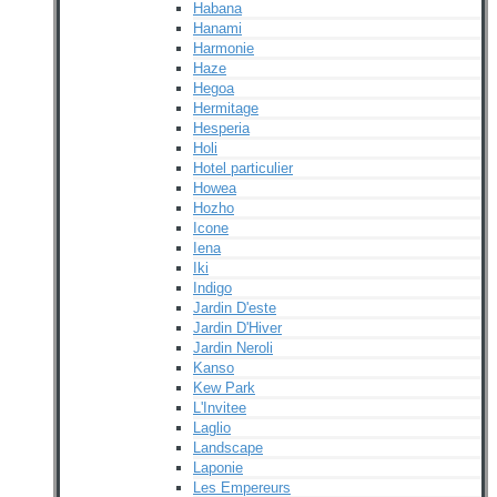
Habana
Hanami
Harmonie
Haze
Hegoa
Hermitage
Hesperia
Holi
Hotel particulier
Howea
Hozho
Icone
Iena
Iki
Indigo
Jardin D'este
Jardin D'Hiver
Jardin Neroli
Kanso
Kew Park
L'Invitee
Laglio
Landscape
Laponie
Les Empereurs