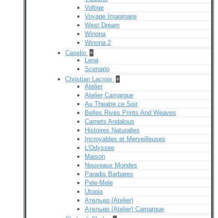
Voltige
Voyage Imaginaire
West Dream
Winona
Winona 2
Caselio
+
Lena
Scenario
Christian Lacroix
+
Atelier
Atelier Camargue
Au Theatre ce Soir
Belles Rives Prints And Weaves
Carnets Andalous
Histoires Naturalles
Incroyables et Merveilleuses
L'Odyssee
Maison
Nouveaux Mondes
Paradis Barbares
Pele-Mele
Utopia
Ательер (Atelier)
Ательер (Atelier) Camargue