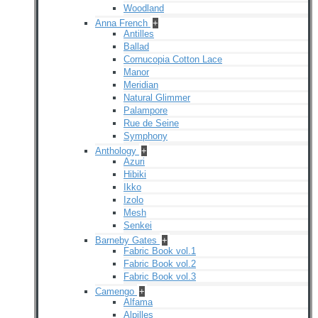
Woodland
Anna French
+
Antilles
Ballad
Cornucopia Cotton Lace
Manor
Meridian
Natural Glimmer
Palampore
Rue de Seine
Symphony
Anthology
+
Azuri
Hibiki
Ikko
Izolo
Mesh
Senkei
Barneby Gates
+
Fabric Book vol.1
Fabric Book vol.2
Fabric Book vol.3
Camengo
+
Alfama
Alpilles