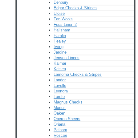
Denbury
Edgar Checks & Stripes
Eloise
Fen Wools
Foss Linen 2
Hailsham
Hamlin
Healey
Irving
Jardine
Jenson Linens
Kalmar
Kelsea
Lamorna Checks & Stripes
Landor
Lavelle
Leonora
Loreto
Magnus Checks
Marius
Oaken
Oberon Sheers
Oriana
Pelham
Roscoe