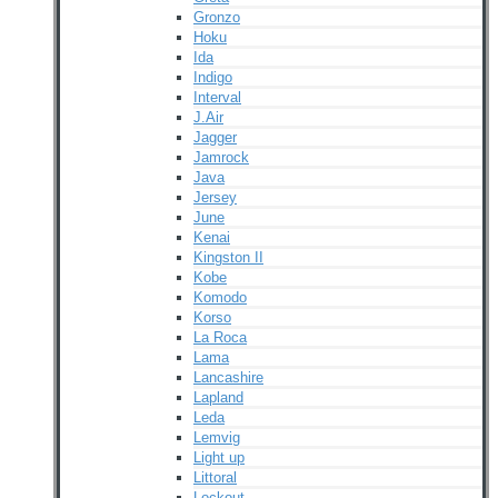
Gronzo
Hoku
Ida
Indigo
Interval
J.Air
Jagger
Jamrock
Java
Jersey
June
Kenai
Kingston II
Kobe
Komodo
Korso
La Roca
Lama
Lancashire
Lapland
Leda
Lemvig
Light up
Littoral
Lockout