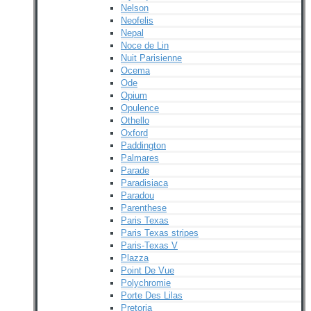
Nelson
Neofelis
Nepal
Noce de Lin
Nuit Parisienne
Ocema
Ode
Opium
Opulence
Othello
Oxford
Paddington
Palmares
Parade
Paradisiaca
Paradou
Parenthese
Paris Texas
Paris Texas stripes
Paris-Texas V
Plazza
Point De Vue
Polychromie
Porte Des Lilas
Pretoria