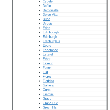
Cybele
Defile
Demoiselle
Dolce Vita
Dune
Dypsis
Eden
Edinbourgh
Edinburgh
Edinburgh 3
Epure
Esperance
Esterel
Ether
Faveur
Favori
Flirt
Flores
Floridita
Galliera
Garbo
Giardini
Grace
Grand Duc
Grey Hills