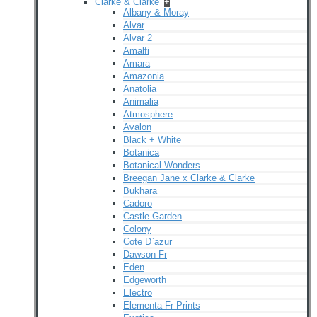
Clarke & Clarke
+
Albany & Moray
Alvar
Alvar 2
Amalfi
Amara
Amazonia
Anatolia
Animalia
Atmosphere
Avalon
Black + White
Botanica
Botanical Wonders
Breegan Jane x Clarke & Clarke
Bukhara
Cadoro
Castle Garden
Colony
Cote D`azur
Dawson Fr
Eden
Edgeworth
Electro
Elementa Fr Prints