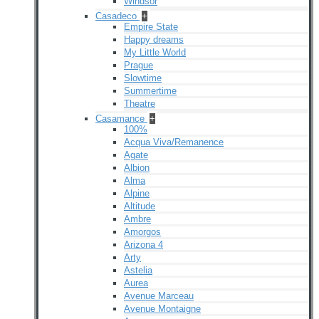
Windsor
Casadeco
+
Empire State
Happy dreams
My Little World
Prague
Slowtime
Summertime
Theatre
Casamance
+
100%
Acqua Viva/Remanence
Agate
Albion
Alma
Alpine
Altitude
Ambre
Amorgos
Arizona 4
Arty
Astelia
Aurea
Avenue Marceau
Avenue Montaigne