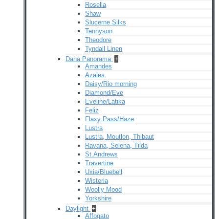
Rosella
Shaw
Slucerne Silks
Tennyson
Theodore
Tyndall Linen
Dana Panorama
+
Amandes
Azalea
Daisy/Rio morning
Diamond/Eve
Eveline/Latika
Feliz
Flaxy Pass/Haze
Lustra
Lustra, Moutlon, Thibaut
Ravana, Selena, Tilda
St.Andrews
Travertine
Uxia/Bluebell
Wisteria
Woolly Mood
Yorkshire
Daylight
+
Affogato