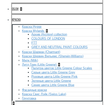
ОБОИ
+
КРАСКА
Краска Hygge
Краска Mylands
+
Архив (Archive) collection
COLOURS OF LONDON
FTT
GREY AND NEUTRAL PAINT COLOURS
Краски Шарман (Charmant)
Краски Шервин Вильемс (Sherwin-Williams)
Милк (Milk)
Литл Грин (Little Greene)
+
Палитра цветов Little Greene Colour Scales
Серые цвета Little Greene Grey
Розовые цвета Little Greene Pink
Зеленые цвета Little Greene
Синие цвета Little Greene Blue
Фасадные краски
Краска Свис Лэйк (Swiss Lake)
Грунтовка
+