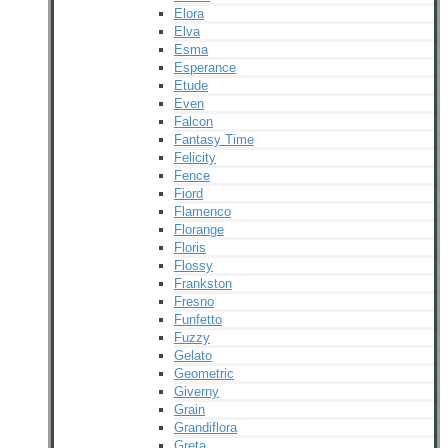
Elora
Elva
Esma
Esperance
Etude
Even
Falcon
Fantasy Time
Felicity
Fence
Fiord
Flamenco
Florange
Floris
Flossy
Frankston
Fresno
Funfetto
Fuzzy
Gelato
Geometric
Giverny
Grain
Grandiflora
Greta