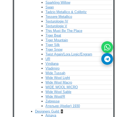
Sparkling Willow
Swan
Tadzio Metallico & Colibritz
Tessere Metallico
Texturologie IV
Texturologie V
This Must Be The Place
Tiger Beat
Tiger Mountain
Tiger Silk
Tiger Snow
Twist Again/Lora Logic/Engram
UR
Viridiana
Vladimiro
Wide Tussah
Wide Wool Light
Wide Wool Macro
WIDE WOOL MICRO
Wide Wool Sable
Wide Wool/R
Zebresse
Ательер (Atelier) 1930
Designers Guild
+
Amaya