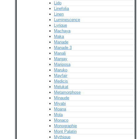
Lido
Linefolia
Linen
Luminescence
Lyrique
Machaya
Maka
Manade
Manade 3
Manali
Margay
Mariposa
Maruko
Mayfair
Medicis
Melukat
Metamorphose
Minaude
Miyabi
Moana
Mola
Monaco
Monographie
Mont Palatin
Mythique