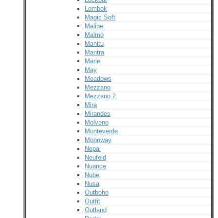
Lombok
Magic Soft
Maline
Malmo
Manitu
Mantra
Marie
May
Meadows
Mezzano
Mezzano 2
Mira
Mirandes
Molveno
Monteverde
Moonway
Nepal
Neufeld
Nuance
Nube
Nusa
Outboho
Outfit
Outland