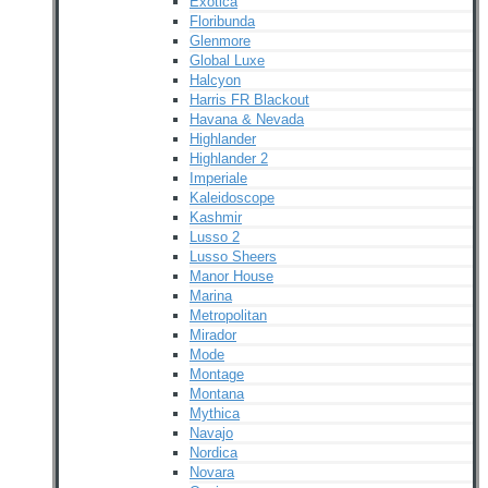
Exotica
Floribunda
Glenmore
Global Luxe
Halcyon
Harris FR Blackout
Havana & Nevada
Highlander
Highlander 2
Imperiale
Kaleidoscope
Kashmir
Lusso 2
Lusso Sheers
Manor House
Marina
Metropolitan
Mirador
Mode
Montage
Montana
Mythica
Navajo
Nordica
Novara