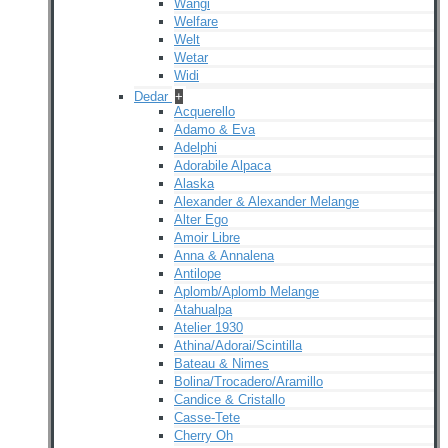
Wangi
Welfare
Welt
Wetar
Widi
Dedar
+
Acquerello
Adamo & Eva
Adelphi
Adorabile Alpaca
Alaska
Alexander & Alexander Melange
Alter Ego
Amoir Libre
Anna & Annalena
Antilope
Aplomb/Aplomb Melange
Atahualpa
Atelier 1930
Athina/Adorai/Scintilla
Bateau & Nimes
Bolina/Trocadero/Aramillo
Candice & Cristallo
Casse-Tete
Cherry Oh