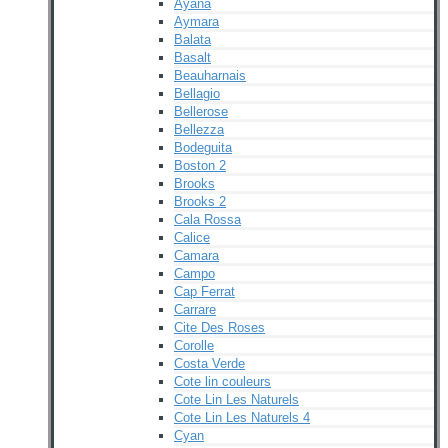
Ayana
Aymara
Balata
Basalt
Beauharnais
Bellagio
Bellerose
Bellezza
Bodeguita
Boston 2
Brooks
Brooks 2
Cala Rossa
Calice
Camara
Campo
Cap Ferrat
Carrare
Cite Des Roses
Corolle
Costa Verde
Cote lin couleurs
Cote Lin Les Naturels
Cote Lin Les Naturels 4
Cyan