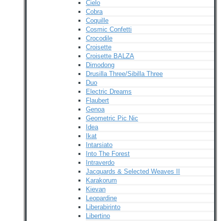
Cielo
Cobra
Coquille
Cosmic Confetti
Crocodile
Croisette
Croisette BALZA
Dimodong
Drusilla Three/Sibilla Three
Duo
Electric Dreams
Flaubert
Genoa
Geometric Pic Nic
Idea
Ikat
Intarsiato
Into The Forest
Intraverdo
Jacquards & Selected Weaves II
Karakorum
Kievan
Leopardine
Liberabirinto
Libertino