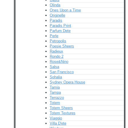
Olinda
Ones Upon a Time
Originelle
Paradis
Paradis Print
Parfum Dete
Perle
Petropolis
Poesie Sheers
Radieux
Rondo 2
Rose&Nino
Salsa
San Francisco
Sohalia
Sydney Opera House
Tamia
Tampa
Terrazzo
Totem
Totem Sheers
Totem Textures
Viaggio
Villa D'ete