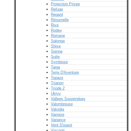
Projection Privee
Refuge
Regard
Ritournelle
Riva
Rodeo
Romane
Salonga
Shiva
Sienne
Suite
Symbiose
Taiga
Terre D'Aventure
Topaze
Trianon
Triode 2
Ukiyo
Vallees Suspendues
Valombreuse
Valvidia
Vanoise
Variance
Vent D'ouest
Visconti