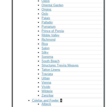
Oasis
Oriental Garden
Origins
Oslo
Palais
Palladio
Pomarium
Prince of Persia
Ribble Valley
Richmond
Riva
Salon
Silky
Sonoma
South Beach
Structures Trevira Weaves
Tatton Linens
Traviata
Urban
Vienna
Vivido
Wilderie
Zanzibar
Colefax and Fowler
+
Albeck