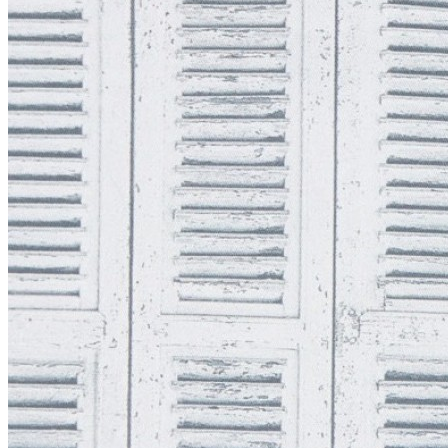
Плинтус
Плинтус гибкий
Полуколонны
Молдинги
Карнизы
Угловые элементы
Розетки
Карниз гибкий
Фасад
Дверной декор
Мавритания
Орак Декор (Orac Decor)
+
3D Wall Covering / 3д обои
Аксен / Axxent
Дурофолам / Durofoam
Интерьерный декор
Люксус / Luxxus
Новая классика / New Classics
Современный / Modern
Современный 2.0 / Modern 2.0
Ульф Мориц / Ulf Moritz
Родекор (RoDecor)
+
Ар-Деко
Базовая коллекция
Барокко