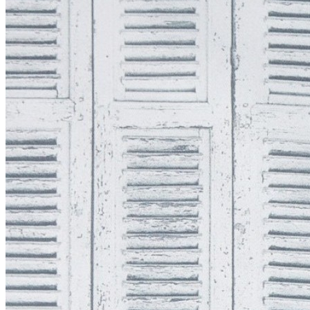
Литл Грин (Little Greene)
+
Палитра цветов Little Greene Colour Scales
Серые цвета Little Greene Grey
Розовые цвета Little Greene Pink
Зеленые цвета Little Greene
Синие цвета Little Greene Blue
Фасадные краски
Краска Свис Лэйк (Swiss Lake)
Грунтовка
+
ФРЕСКИ
+
ЛЕПНИНА
Ultrawood
+
Архитектурный декор
Структура
Декор Дизайн (Decor Dizayn)
Европласт
+
Интерьер
Колонны
Линии
Молдинг гибкий
Пилястры