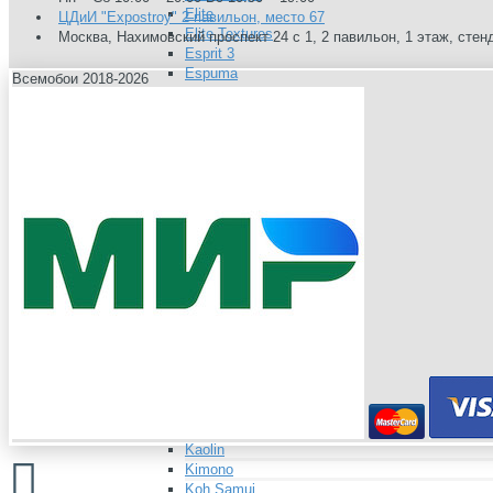
Elite
ЦДиИ "Expostroy" 2 павильон, место 67
Elite Textures
Москва, Нахимовский проспект 24 с 1, 2 павильон, 1 этаж, стен
Esprit 3
Espuma
Всемобои 2018-2026
Evanescence
Evanescence Textures
Fjord
Gaia
Galway
Granada
Grand Hotel
Honey
Hudson
Ibiza
Ibiza Textures
Into The Wild
Isometrie
Isotope
Jade
Je Taime
Jewel
Josephine
Kaolin
Kimono
Koh Samui