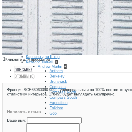
Сад Шинуазри
Царскосельский Рококо
Хайвуд (HIWOOD) — декоративные панели, плинтусы, ка
Hiwood Decor
ХАЙВУД (HIWOOD) ДЕКОРАТИВНЫЕ ПАНЕЛИ, МО
+
КЛЕЙ | ИНСТРУМЕНТЫ
+
ТКАНИ
Карнизы для Штор
Кликните для просмотра
Каталог Тканей
+
Andrew Martin
+
ОПИСАНИЕ
Anthem
ОТЗЫВЫ (0)
Berkeley
Brunswick
Compass
Франция SCE66060090 999 – универсальны и на 100% соответствуют
Compass North
стилистику интерьера. 178495 будет выглядеть безупречно.
Compass South
Expedition
Folklore
Написать отзыв
Gobi
Harbour
Ваше имя:
Hindu Kush
Holly Frean