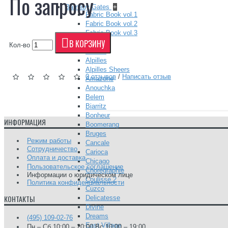
По запросу
Barneby Gates
+
Fabric Book vol.1
Fabric Book vol.2
Fabric Book vol.3
В КОРЗИНУ
Camengo
+
Кол-во
Alfama
Alpilles
Alpilles Sheers
0 отзывов
/
Написать отзыв
Amazone
Anouchka
Belem
Biarritz
Bonheur
ИНФОРМАЦИЯ
Boomerang
Bruges
Режим работы
Cancale
Сотрудничество
Carioca
Оплата и доставка
Chicago
Пользовательское соглашение
Choregraphie
Информации о юридическом лице
Coulisse 2
Политика конфиденциальности
Cuzco
КОНТАКТЫ
Delicatesse
Divine
Dreams
(495) 109-02-76
East Village
Пн – Сб 10:00 – 20:00 Вс 10:00 – 19:00