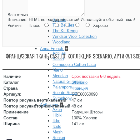
Inventor
Library
Remix
Ваш отзыв
Salento
Внимание:
HTML не поддерживается! Используйте обычный текст!
The Beatles
Рейтинг
Плохо
Хорошо
The Kit Kemp
Windsor Wool Collection
Woodland
Anna French
+
Antilles
ФРАНЦУЗСКАЯ ТКАНЬ CASELIO, КОЛЛЕКЦИЯ SCENARIO, АРТИКУЛ S
Ballad
Cornucopia Cotton Lace
Manor
Meridian
Наличие
Срок поставки 6-8 недель
Natural Glimmer
Каталог
Scenario
Palampore
Страна
Франция
Rue de Seine
Артикул:
SCE66060090
Symphony
Повтор рисунка вертикальный
47 см
Anthology
+
Повтор рисунка горизонтальный
48 см
Azuri
Применение
Подушки,Шторы
Hibiki
Состав
100% Хлопок
Ikko
Ширина
141 см
Izolo
Mesh
Senkei