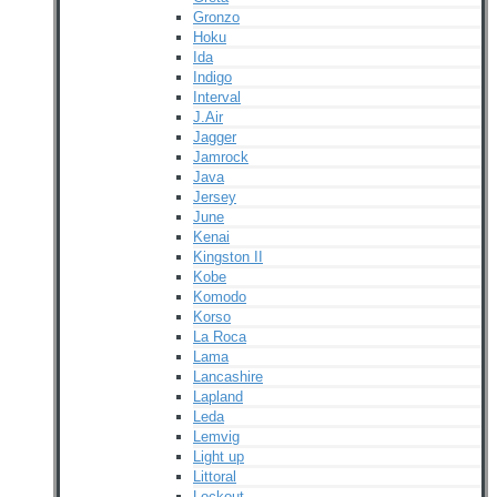
Gronzo
Hoku
Ida
Indigo
Interval
J.Air
Jagger
Jamrock
Java
Jersey
June
Kenai
Kingston II
Kobe
Komodo
Korso
La Roca
Lama
Lancashire
Lapland
Leda
Lemvig
Light up
Littoral
Lockout