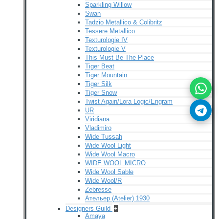
Sparkling Willow
Swan
Tadzio Metallico & Colibritz
Tessere Metallico
Texturologie IV
Texturologie V
This Must Be The Place
Tiger Beat
Tiger Mountain
Tiger Silk
Tiger Snow
Twist Again/Lora Logic/Engram
UR
Viridiana
Vladimiro
Wide Tussah
Wide Wool Light
Wide Wool Macro
WIDE WOOL MICRO
Wide Wool Sable
Wide Wool/R
Zebresse
Ательер (Atelier) 1930
Designers Guild
+
Amaya