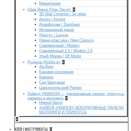
Мавритания
Орак Декор (Orac Decor)
+
3D Wall Covering / 3д обои
Аксен / Axxent
Дурофолам / Durofoam
Интерьерный декор
Люксус / Luxxus
Новая классика / New Classics
Современный / Modern
Современный 2.0 / Modern 2.0
Ульф Мориц / Ulf Moritz
Родекор (RoDecor)
+
Ар-Деко
Базовая коллекция
Барокко
Сад Шинуазри
Царскосельский Рококо
Хайвуд (HIWOOD) — декоративные панели, плинтусы,
карнизы и молдинги
+
Hiwood Decor
ХАЙВУД (HIWOOD) ДЕКОРАТИВНЫЕ ПАНЕЛИ,
МОЛДИНГИ И ПЛИНТУСЫ
+
КЛЕЙ | ИНСТРУМЕНТЫ
+