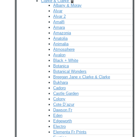
Clarke & Clarke
+
Albany & Moray
Alvar
Alvar 2
Amalfi
Amara
Amazonia
Anatolia
Animalia
Atmosphere
Avalon
Black + White
Botanica
Botanical Wonders
Breegan Jane x Clarke & Clarke
Bukhara
Cadoro
Castle Garden
Colony
Cote D`azur
Dawson Fr
Eden
Edgeworth
Electro
Elementa Fr Prints