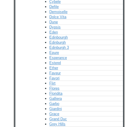
Cybele
Defile
Demoiselle
Dolce Vita
Dune
Dypsis
Eden
Edinbourgh
Edinburgh
Edinburgh 3
Epure
Esperance
Esterel
Ether
Faveur
Favori
Flirt
Flores
Floridita
Galliera
Garbo
Giardini
Grace
Grand Duc
Grey Hills