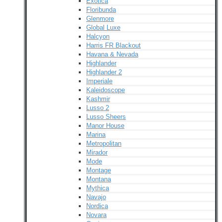
Exotica
Floribunda
Glenmore
Global Luxe
Halcyon
Harris FR Blackout
Havana & Nevada
Highlander
Highlander 2
Imperiale
Kaleidoscope
Kashmir
Lusso 2
Lusso Sheers
Manor House
Marina
Metropolitan
Mirador
Mode
Montage
Montana
Mythica
Navajo
Nordica
Novara