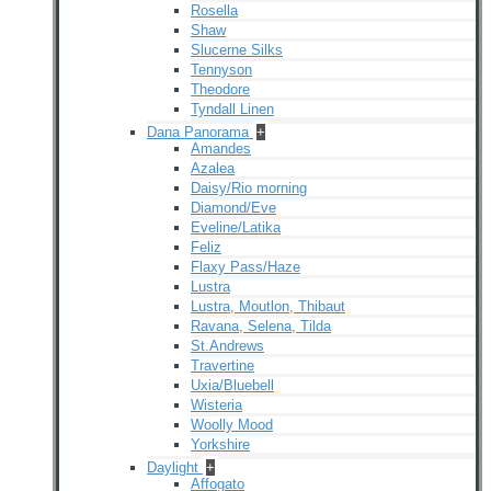
Rosella
Shaw
Slucerne Silks
Tennyson
Theodore
Tyndall Linen
Dana Panorama
+
Amandes
Azalea
Daisy/Rio morning
Diamond/Eve
Eveline/Latika
Feliz
Flaxy Pass/Haze
Lustra
Lustra, Moutlon, Thibaut
Ravana, Selena, Tilda
St.Andrews
Travertine
Uxia/Bluebell
Wisteria
Woolly Mood
Yorkshire
Daylight
+
Affogato