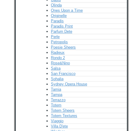
Olinda
Ones Upon a Time
Originelle
Paradis
Paradis Print
Parfum Dete
Perle
Petropolis
Poesie Sheers
Radieux
Rondo 2
Rose&Nino
Salsa
San Francisco
Sohalia
Sydney Opera House
Tamia
Tampa
Terrazzo
Totem
Totem Sheers
Totem Textures
Viaggio
Villa D'ete