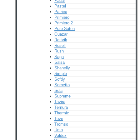
Padar
Pastel
Patrica
Primiero
Primiero 2
Pure Saten
Quazar
Rattvik
Rosell
Rush
Saga
Salsa
Shanelly
Simple
Softly
Sorbetto
Sula
Supreme
Tavira
Ternura
Thermic
Tove
Tromso
Ursa
Valdez