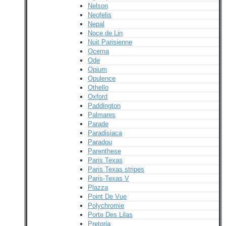
Nelson
Neofelis
Nepal
Noce de Lin
Nuit Parisienne
Ocema
Ode
Opium
Opulence
Othello
Oxford
Paddington
Palmares
Parade
Paradisiaca
Paradou
Parenthese
Paris Texas
Paris Texas stripes
Paris-Texas V
Plazza
Point De Vue
Polychromie
Porte Des Lilas
Pretoria