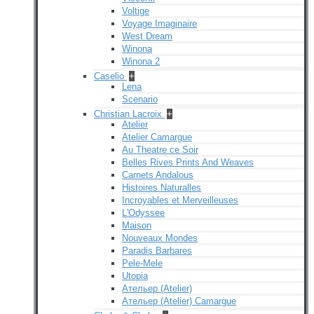
Voltige
Voyage Imaginaire
West Dream
Winona
Winona 2
Caselio
+
Lena
Scenario
Christian Lacroix
+
Atelier
Atelier Camargue
Au Theatre ce Soir
Belles Rives Prints And Weaves
Carnets Andalous
Histoires Naturalles
Incroyables et Merveilleuses
L'Odyssee
Maison
Nouveaux Mondes
Paradis Barbares
Pele-Mele
Utopia
Ательер (Atelier)
Ательер (Atelier) Camargue