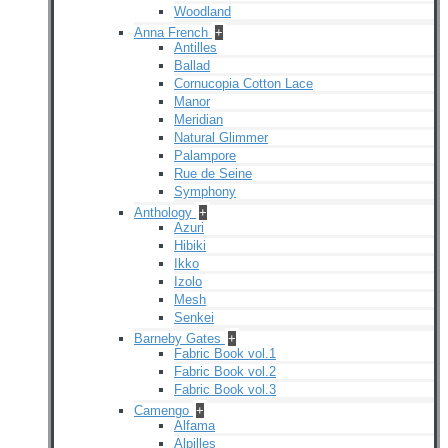
Woodland
Anna French
+
Antilles
Ballad
Cornucopia Cotton Lace
Manor
Meridian
Natural Glimmer
Palampore
Rue de Seine
Symphony
Anthology
+
Azuri
Hibiki
Ikko
Izolo
Mesh
Senkei
Barneby Gates
+
Fabric Book vol.1
Fabric Book vol.2
Fabric Book vol.3
Camengo
+
Alfama
Alpilles