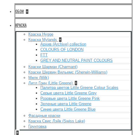
ОБОИ
+
КРАСКА
Краска Hygge
Краска Mylands
+
Архив (Archive) collection
COLOURS OF LONDON
FTT
GREY AND NEUTRAL PAINT COLOURS
Краски Шарман (Charmant)
Краски Шервин Вильемс (Sherwin-Williams)
Милк (Milk)
Литл Грин (Little Greene)
+
Палитра цветов Little Greene Colour Scales
Серые цвета Little Greene Grey
Розовые цвета Little Greene Pink
Зеленые цвета Little Greene
Синие цвета Little Greene Blue
Фасадные краски
Краска Свис Лэйк (Swiss Lake)
Грунтовка
+