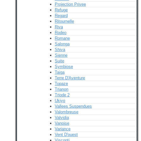
Projection Privee
Refuge
Regard
Ritournelle
Riva
Rodeo
Romane
Salonga
Shiva
Sienne
Suite
Symbiose
Taiga
Terre D'Aventure
Topaze
Trianon
Triode 2
Ukiyo
Vallees Suspendues
Valombreuse
Valvidia
Vanoise
Variance
Vent D'ouest
Visconti