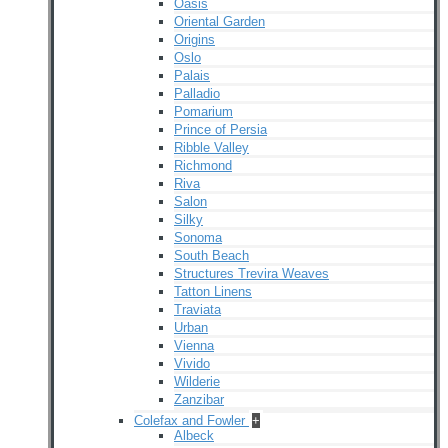
Oasis
Oriental Garden
Origins
Oslo
Palais
Palladio
Pomarium
Prince of Persia
Ribble Valley
Richmond
Riva
Salon
Silky
Sonoma
South Beach
Structures Trevira Weaves
Tatton Linens
Traviata
Urban
Vienna
Vivido
Wilderie
Zanzibar
Colefax and Fowler
+
Albeck