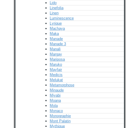
Lido
Linefolia
Linen
Luminescence
Lyrique
Machaya
Maka
Manade
Manade 3
Manali
Margay
Mariposa
Maruko
Mayfair
Medicis
Melukat
Metamorphose
Minaude
Miyabi
Moana
Mola
Monaco
Monographie
Mont Palatin
Mythique