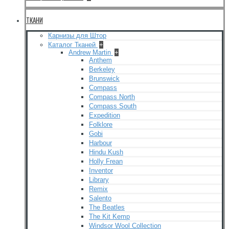
ТКАНИ
Карнизы для Штор
Каталог Тканей
+
Andrew Martin
+
Anthem
Berkeley
Brunswick
Compass
Compass North
Compass South
Expedition
Folklore
Gobi
Harbour
Hindu Kush
Holly Frean
Inventor
Library
Remix
Salento
The Beatles
The Kit Kemp
Windsor Wool Collection