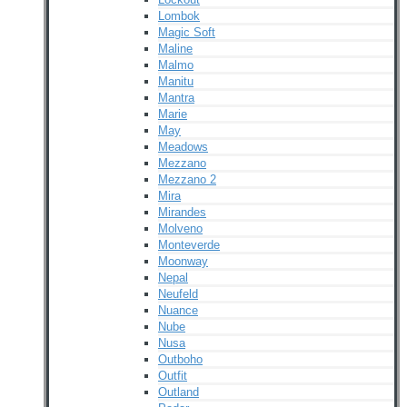
Lombok
Magic Soft
Maline
Malmo
Manitu
Mantra
Marie
May
Meadows
Mezzano
Mezzano 2
Mira
Mirandes
Molveno
Monteverde
Moonway
Nepal
Neufeld
Nuance
Nube
Nusa
Outboho
Outfit
Outland