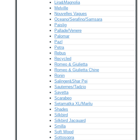
Lira&Magnolia
Melville
Nouvelles Vagues
Oceano/Serafino/Samsara
Paislig
Pallade/Venere
Palomar
Pazl
Petra
Rebus
Recycled
Romeo & Giulietta
Romeo & Giulietta Chine
Ronin
Salinger&Shar Pei
Sauternes/Tadzio
Sayetta
Scarabeo
Setamatka XL/Marilu
Shades
Silkbird
Silkbird Jacquard
Smilla
Soft Wood
Sottosopra