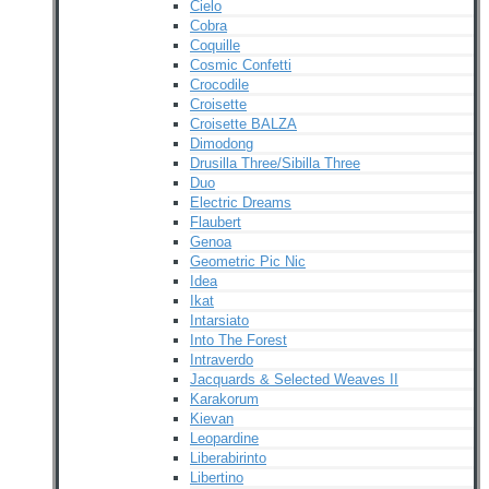
Cielo
Cobra
Coquille
Cosmic Confetti
Crocodile
Croisette
Croisette BALZA
Dimodong
Drusilla Three/Sibilla Three
Duo
Electric Dreams
Flaubert
Genoa
Geometric Pic Nic
Idea
Ikat
Intarsiato
Into The Forest
Intraverdo
Jacquards & Selected Weaves II
Karakorum
Kievan
Leopardine
Liberabirinto
Libertino