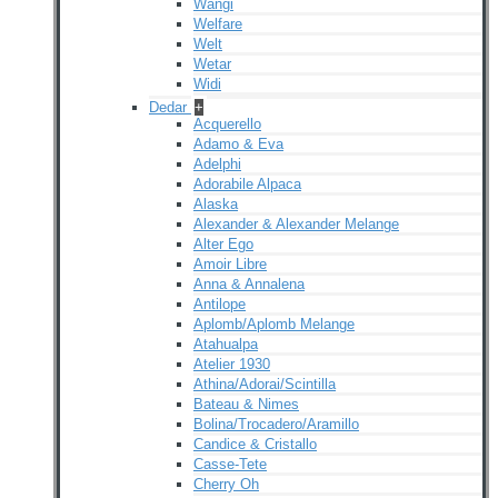
Wangi
Welfare
Welt
Wetar
Widi
Dedar
+
Acquerello
Adamo & Eva
Adelphi
Adorabile Alpaca
Alaska
Alexander & Alexander Melange
Alter Ego
Amoir Libre
Anna & Annalena
Antilope
Aplomb/Aplomb Melange
Atahualpa
Atelier 1930
Athina/Adorai/Scintilla
Bateau & Nimes
Bolina/Trocadero/Aramillo
Candice & Cristallo
Casse-Tete
Cherry Oh