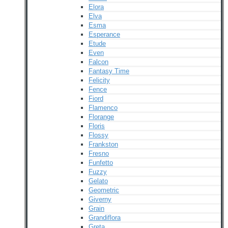
Elora
Elva
Esma
Esperance
Etude
Even
Falcon
Fantasy Time
Felicity
Fence
Fiord
Flamenco
Florange
Floris
Flossy
Frankston
Fresno
Funfetto
Fuzzy
Gelato
Geometric
Giverny
Grain
Grandiflora
Greta