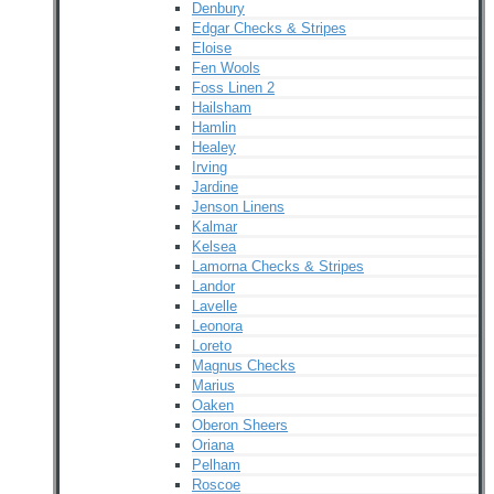
Denbury
Edgar Checks & Stripes
Eloise
Fen Wools
Foss Linen 2
Hailsham
Hamlin
Healey
Irving
Jardine
Jenson Linens
Kalmar
Kelsea
Lamorna Checks & Stripes
Landor
Lavelle
Leonora
Loreto
Magnus Checks
Marius
Oaken
Oberon Sheers
Oriana
Pelham
Roscoe