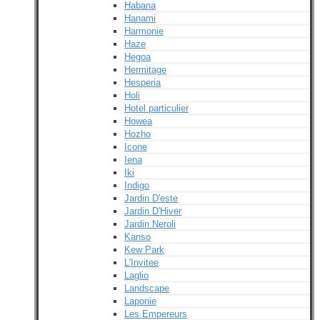
Habana
Hanami
Harmonie
Haze
Hegoa
Hermitage
Hesperia
Holi
Hotel particulier
Howea
Hozho
Icone
Iena
Iki
Indigo
Jardin D'este
Jardin D'Hiver
Jardin Neroli
Kanso
Kew Park
L'Invitee
Laglio
Landscape
Laponie
Les Empereurs