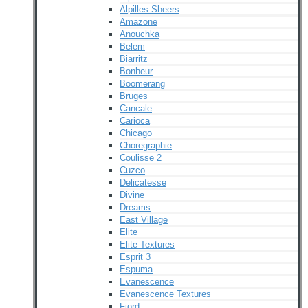
Alpilles Sheers
Amazone
Anouchka
Belem
Biarritz
Bonheur
Boomerang
Bruges
Cancale
Carioca
Chicago
Choregraphie
Coulisse 2
Cuzco
Delicatesse
Divine
Dreams
East Village
Elite
Elite Textures
Esprit 3
Espuma
Evanescence
Evanescence Textures
Fjord