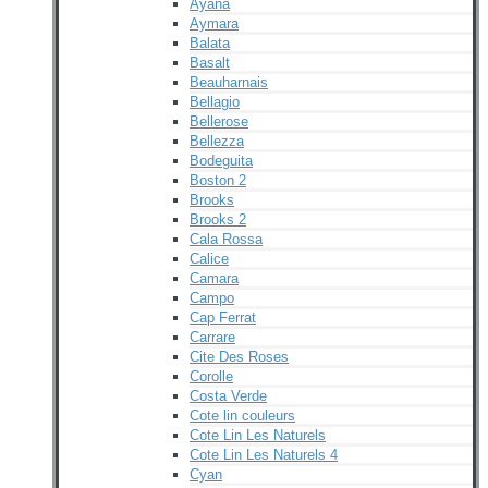
Ayana
Aymara
Balata
Basalt
Beauharnais
Bellagio
Bellerose
Bellezza
Bodeguita
Boston 2
Brooks
Brooks 2
Cala Rossa
Calice
Camara
Campo
Cap Ferrat
Carrare
Cite Des Roses
Corolle
Costa Verde
Cote lin couleurs
Cote Lin Les Naturels
Cote Lin Les Naturels 4
Cyan