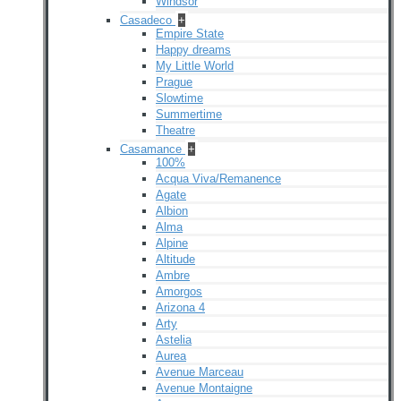
Windsor
Casadeco
+
Empire State
Happy dreams
My Little World
Prague
Slowtime
Summertime
Theatre
Casamance
+
100%
Acqua Viva/Remanence
Agate
Albion
Alma
Alpine
Altitude
Ambre
Amorgos
Arizona 4
Arty
Astelia
Aurea
Avenue Marceau
Avenue Montaigne