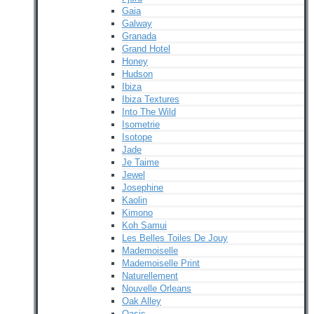
Gaia
Galway
Granada
Grand Hotel
Honey
Hudson
Ibiza
Ibiza Textures
Into The Wild
Isometrie
Isotope
Jade
Je Taime
Jewel
Josephine
Kaolin
Kimono
Koh Samui
Les Belles Toiles De Jouy
Mademoiselle
Mademoiselle Print
Naturellement
Nouvelle Orleans
Oak Alley
Oasis