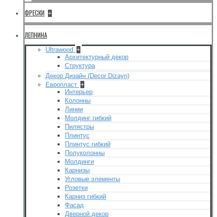
ФРЕСКИ
+
ЛЕПНИНА
Ultrawood
+
Архитектурный декор
Структура
Декор Дизайн (Decor Dizayn)
Европласт
+
Интерьер
Колонны
Линии
Молдинг гибкий
Пилястры
Плинтус
Плинтус гибкий
Полуколонны
Молдинги
Карнизы
Угловые элементы
Розетки
Карниз гибкий
Фасад
Дверной декор