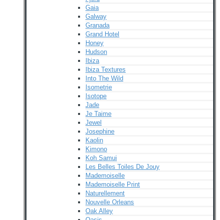
Gaia
Galway
Granada
Grand Hotel
Honey
Hudson
Ibiza
Ibiza Textures
Into The Wild
Isometrie
Isotope
Jade
Je Taime
Jewel
Josephine
Kaolin
Kimono
Koh Samui
Les Belles Toiles De Jouy
Mademoiselle
Mademoiselle Print
Naturellement
Nouvelle Orleans
Oak Alley
Oasis