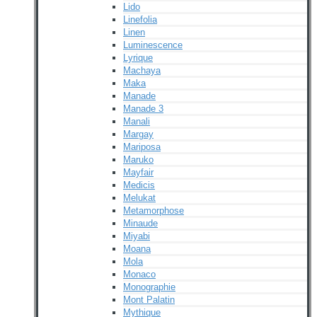
Lido
Linefolia
Linen
Luminescence
Lyrique
Machaya
Maka
Manade
Manade 3
Manali
Margay
Mariposa
Maruko
Mayfair
Medicis
Melukat
Metamorphose
Minaude
Miyabi
Moana
Mola
Monaco
Monographie
Mont Palatin
Mythique