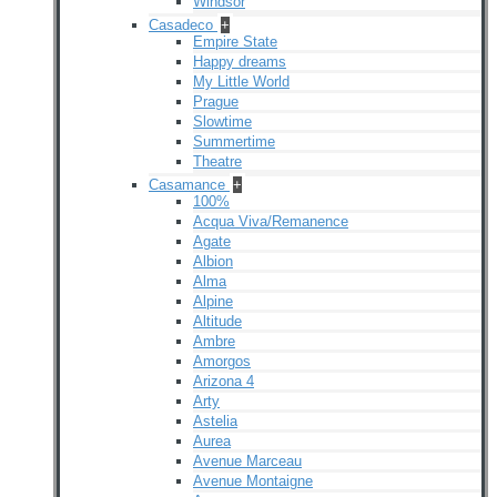
Windsor
Casadeco
+
Empire State
Happy dreams
My Little World
Prague
Slowtime
Summertime
Theatre
Casamance
+
100%
Acqua Viva/Remanence
Agate
Albion
Alma
Alpine
Altitude
Ambre
Amorgos
Arizona 4
Arty
Astelia
Aurea
Avenue Marceau
Avenue Montaigne