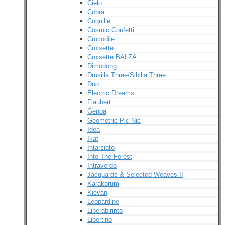
Cielo
Cobra
Coquille
Cosmic Confetti
Crocodile
Croisette
Croisette BALZA
Dimodong
Drusilla Three/Sibilla Three
Duo
Electric Dreams
Flaubert
Genoa
Geometric Pic Nic
Idea
Ikat
Intarsiato
Into The Forest
Intraverdo
Jacquards & Selected Weaves II
Karakorum
Kievan
Leopardine
Liberabirinto
Libertino