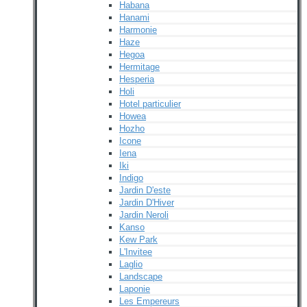
Habana
Hanami
Harmonie
Haze
Hegoa
Hermitage
Hesperia
Holi
Hotel particulier
Howea
Hozho
Icone
Iena
Iki
Indigo
Jardin D'este
Jardin D'Hiver
Jardin Neroli
Kanso
Kew Park
L'Invitee
Laglio
Landscape
Laponie
Les Empereurs