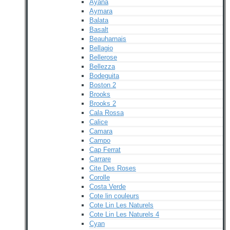
Ayana
Aymara
Balata
Basalt
Beauharnais
Bellagio
Bellerose
Bellezza
Bodeguita
Boston 2
Brooks
Brooks 2
Cala Rossa
Calice
Camara
Campo
Cap Ferrat
Carrare
Cite Des Roses
Corolle
Costa Verde
Cote lin couleurs
Cote Lin Les Naturels
Cote Lin Les Naturels 4
Cyan