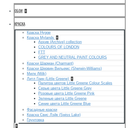
ОБОИ
+
КРАСКА
Краска Hygge
Краска Mylands
+
Архив (Archive) collection
COLOURS OF LONDON
FTT
GREY AND NEUTRAL PAINT COLOURS
Краски Шарман (Charmant)
Краски Шервин Вильемс (Sherwin-Williams)
Милк (Milk)
Литл Грин (Little Greene)
+
Палитра цветов Little Greene Colour Scales
Серые цвета Little Greene Grey
Розовые цвета Little Greene Pink
Зеленые цвета Little Greene
Синие цвета Little Greene Blue
Фасадные краски
Краска Свис Лэйк (Swiss Lake)
Грунтовка
+