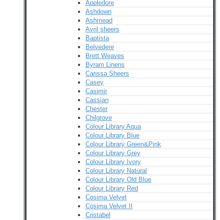
Appledore
Ashdown
Ashmead
Avril sheers
Baptista
Belvedere
Brett Weaves
Byram Linens
Carissa Sheers
Casey
Casimir
Cassian
Chester
Chilgrove
Colour Library Aqua
Colour Library Blue
Colour Library Green&Pink
Colour Library Grey
Colour Library Ivory
Colour Library Natural
Colour Library Old Blue
Colour Library Red
Cosima Velvet
Cosima Velvet II
Cristabel