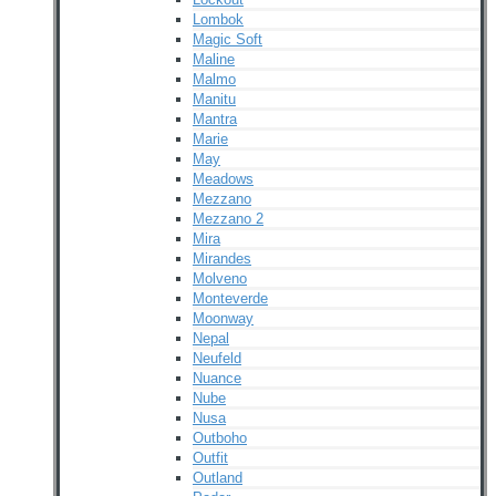
Lombok
Magic Soft
Maline
Malmo
Manitu
Mantra
Marie
May
Meadows
Mezzano
Mezzano 2
Mira
Mirandes
Molveno
Monteverde
Moonway
Nepal
Neufeld
Nuance
Nube
Nusa
Outboho
Outfit
Outland