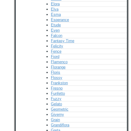
Elora
Elva
Esma
Esperance
Etude
Even
Falcon
Fantasy Time
Felicity
Fence
Fiord
Flamenco
Florange
Floris
Flossy
Frankston
Fresno
Funfetto
Fuzzy
Gelato
Geometric
Giverny
Grain
Grandiflora
Greta