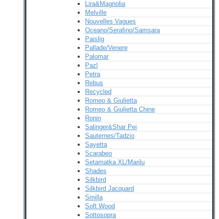
Lira&Magnolia
Melville
Nouvelles Vagues
Oceano/Serafino/Samsara
Paislig
Pallade/Venere
Palomar
Pazl
Petra
Rebus
Recycled
Romeo & Giulietta
Romeo & Giulietta Chine
Ronin
Salinger&Shar Pei
Sauternes/Tadzio
Sayetta
Scarabeo
Setamatka XL/Marilu
Shades
Silkbird
Silkbird Jacquard
Smilla
Soft Wood
Sottosopra