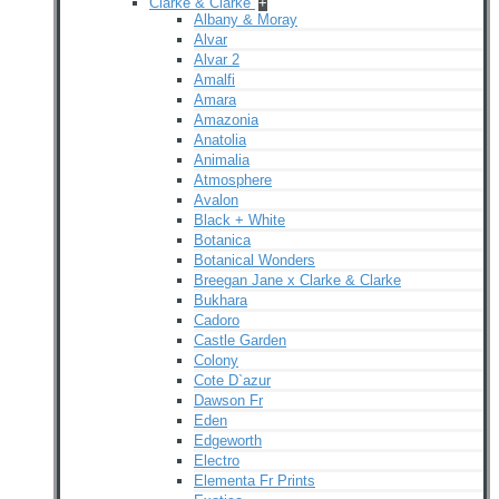
Clarke & Clarke
+
Albany & Moray
Alvar
Alvar 2
Amalfi
Amara
Amazonia
Anatolia
Animalia
Atmosphere
Avalon
Black + White
Botanica
Botanical Wonders
Breegan Jane x Clarke & Clarke
Bukhara
Cadoro
Castle Garden
Colony
Cote D`azur
Dawson Fr
Eden
Edgeworth
Electro
Elementa Fr Prints