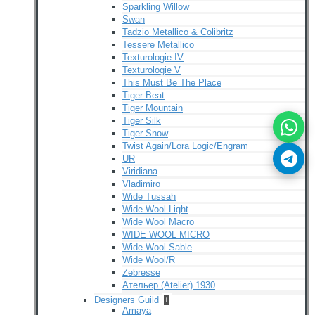
Sparkling Willow
Swan
Tadzio Metallico & Colibritz
Tessere Metallico
Texturologie IV
Texturologie V
This Must Be The Place
Tiger Beat
Tiger Mountain
Tiger Silk
Tiger Snow
Twist Again/Lora Logic/Engram
UR
Viridiana
Vladimiro
Wide Tussah
Wide Wool Light
Wide Wool Macro
WIDE WOOL MICRO
Wide Wool Sable
Wide Wool/R
Zebresse
Ательер (Atelier) 1930
Designers Guild
+
Amaya