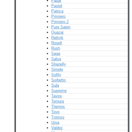
Padar
Pastel
Patrica
Primiero
Primiero 2
Pure Saten
Quazar
Rattvik
Rosell
Rush
Saga
Salsa
Shanelly
Simple
Softly
Sorbetto
Sula
Supreme
Tavira
Ternura
Thermic
Tove
Tromso
Ursa
Valdez