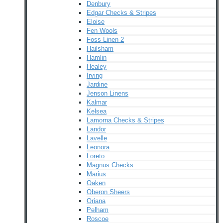
Denbury
Edgar Checks & Stripes
Eloise
Fen Wools
Foss Linen 2
Hailsham
Hamlin
Healey
Irving
Jardine
Jenson Linens
Kalmar
Kelsea
Lamorna Checks & Stripes
Landor
Lavelle
Leonora
Loreto
Magnus Checks
Marius
Oaken
Oberon Sheers
Oriana
Pelham
Roscoe