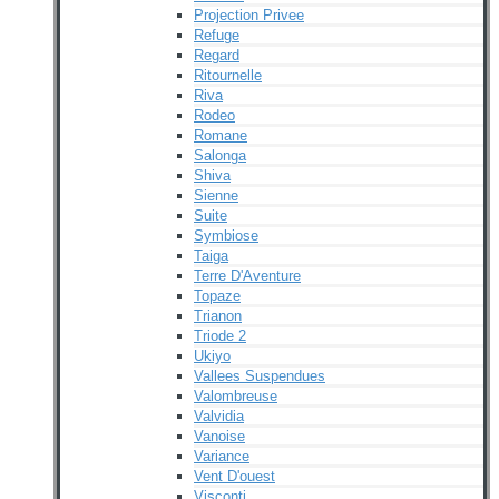
Projection Privee
Refuge
Regard
Ritournelle
Riva
Rodeo
Romane
Salonga
Shiva
Sienne
Suite
Symbiose
Taiga
Terre D'Aventure
Topaze
Trianon
Triode 2
Ukiyo
Vallees Suspendues
Valombreuse
Valvidia
Vanoise
Variance
Vent D'ouest
Visconti