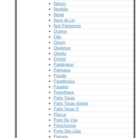
Nelson
Neofelis
Nepal
Noce de Lin
Nuit Parisienne
Ocema
Ode
Opium
Opulence
Othello
Oxford
Paddington
Palmares
Parade
Paradisiaca
Paradou
Parenthese
Paris Texas
Paris Texas stripes
Paris-Texas V
Plazza
Point De Vue
Polychromie
Porte Des Lilas
Pretoria