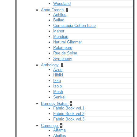
Woodland
Anna French
+
Antilles
Ballad
Cornucopia Cotton Lace
Manor
Meridian
Natural Glimmer
Palampore
Rue de Seine
Symphony
Anthology
+
Azuri
Hibiki
Ikko
Izolo
Mesh
Senkei
Barneby Gates
+
Fabric Book vol.1
Fabric Book vol.2
Fabric Book vol.3
Camengo
+
Alfama
Alpilles