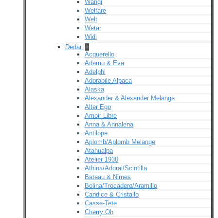
Wangi
Welfare
Welt
Wetar
Widi
Dedar
+
Acquerello
Adamo & Eva
Adelphi
Adorabile Alpaca
Alaska
Alexander & Alexander Melange
Alter Ego
Amoir Libre
Anna & Annalena
Antilope
Aplomb/Aplomb Melange
Atahualpa
Atelier 1930
Athina/Adorai/Scintilla
Bateau & Nimes
Bolina/Trocadero/Aramillo
Candice & Cristallo
Casse-Tete
Cherry Oh