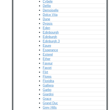
Cybele
Defile
Demoiselle
Dolce Vita
Dune
Dypsis
Eden
Edinbourgh
Edinburgh
Edinburgh 3
Epure
Esperance
Esterel
Ether
Faveur
Favori
Flirt
Flores
Floridita
Galliera
Garbo
Giardini
Grace
Grand Duc
Grey Hills