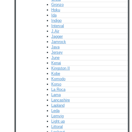
Gronzo
Hoku
Ida
Indigo
Interval
J.Air
Jagger
Jamrock
Java
Jersey
June
Kenai
Kingston II
Kobe
Komodo
Korso
La Roca
Lama
Lancashire
Lapland
Leda
Lemvig
Light up
Littoral
Lockout