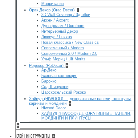
Мавритания
Орак Декор (Orac Decor)
+
3D Wall Covering / 3д обои
Аксен / Axxent
Дурофолам / Durofoam
Интерьерный декор
Люксус / Luxxus
Новая классика / New Classics
Современный / Modern
Современный 2.0 / Modern 2.0
Ульф Мориц / Ulf Moritz
Родекор (RoDecor)
+
Ар-Деко
Базовая коллекция
Барокко
Сад Шинуазри
Царскосельский Рококо
Хайвуд (HIWOOD) — декоративные панели, плинтусы,
карнизы и молдинги
+
Hiwood Decor
ХАЙВУД (HIWOOD) ДЕКОРАТИВНЫЕ ПАНЕЛИ,
МОЛДИНГИ И ПЛИНТУСЫ
+
КЛЕЙ | ИНСТРУМЕНТЫ
+