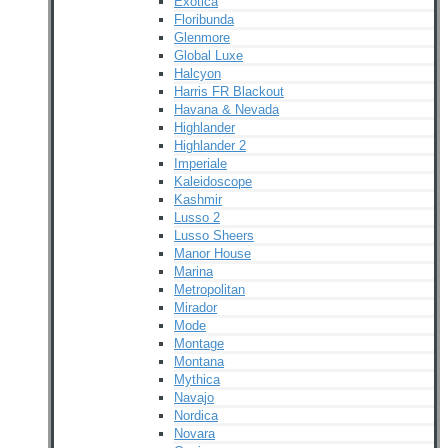
Exotica
Floribunda
Glenmore
Global Luxe
Halcyon
Harris FR Blackout
Havana & Nevada
Highlander
Highlander 2
Imperiale
Kaleidoscope
Kashmir
Lusso 2
Lusso Sheers
Manor House
Marina
Metropolitan
Mirador
Mode
Montage
Montana
Mythica
Navajo
Nordica
Novara