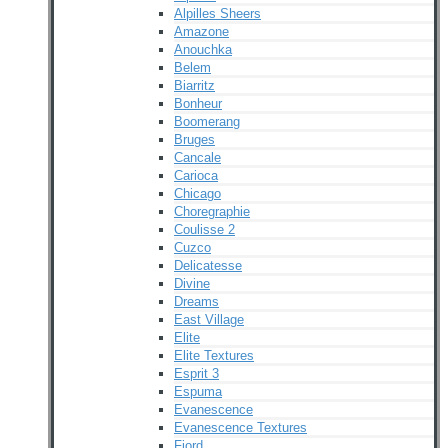
Alpilles Sheers
Amazone
Anouchka
Belem
Biarritz
Bonheur
Boomerang
Bruges
Cancale
Carioca
Chicago
Choregraphie
Coulisse 2
Cuzco
Delicatesse
Divine
Dreams
East Village
Elite
Elite Textures
Esprit 3
Espuma
Evanescence
Evanescence Textures
Fjord