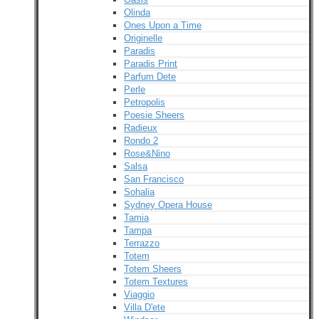
Olinda
Ones Upon a Time
Originelle
Paradis
Paradis Print
Parfum Dete
Perle
Petropolis
Poesie Sheers
Radieux
Rondo 2
Rose&Nino
Salsa
San Francisco
Sohalia
Sydney Opera House
Tamia
Tampa
Terrazzo
Totem
Totem Sheers
Totem Textures
Viaggio
Villa D'ete