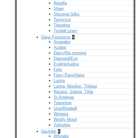
Rosella
Shaw
Slucerne Silks
Tennyson
Theodore
Tyndall Linen
Dana Panorama
+
Amandes
Azalea
Daisy/Rio morning
Diamond/Eve
Eveline/Latika
Feliz
Flaxy Pass/Haze
Lustra
Lustra, Moutlon, Thibaut
Ravana, Selena, Tilda
St.Andrews
Travertine
Uxia/Bluebell
Wisteria
Woolly Mood
Yorkshire
Daylight
+
Affogato