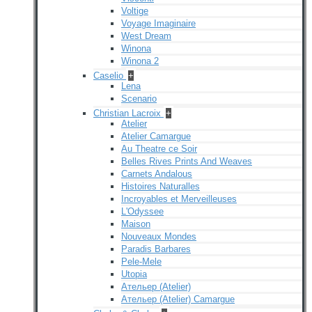
Voltige
Voyage Imaginaire
West Dream
Winona
Winona 2
Caselio
+
Lena
Scenario
Christian Lacroix
+
Atelier
Atelier Camargue
Au Theatre ce Soir
Belles Rives Prints And Weaves
Carnets Andalous
Histoires Naturalles
Incroyables et Merveilleuses
L'Odyssee
Maison
Nouveaux Mondes
Paradis Barbares
Pele-Mele
Utopia
Ательер (Atelier)
Ательер (Atelier) Camargue