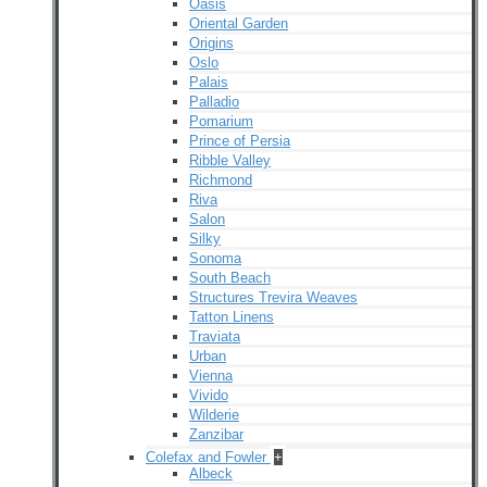
Oasis
Oriental Garden
Origins
Oslo
Palais
Palladio
Pomarium
Prince of Persia
Ribble Valley
Richmond
Riva
Salon
Silky
Sonoma
South Beach
Structures Trevira Weaves
Tatton Linens
Traviata
Urban
Vienna
Vivido
Wilderie
Zanzibar
Colefax and Fowler
+
Albeck