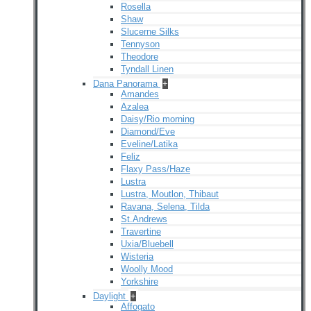
Rosella
Shaw
Slucerne Silks
Tennyson
Theodore
Tyndall Linen
Dana Panorama
+
Amandes
Azalea
Daisy/Rio morning
Diamond/Eve
Eveline/Latika
Feliz
Flaxy Pass/Haze
Lustra
Lustra, Moutlon, Thibaut
Ravana, Selena, Tilda
St.Andrews
Travertine
Uxia/Bluebell
Wisteria
Woolly Mood
Yorkshire
Daylight
+
Affogato