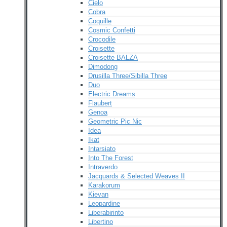
Cielo
Cobra
Coquille
Cosmic Confetti
Crocodile
Croisette
Croisette BALZA
Dimodong
Drusilla Three/Sibilla Three
Duo
Electric Dreams
Flaubert
Genoa
Geometric Pic Nic
Idea
Ikat
Intarsiato
Into The Forest
Intraverdo
Jacquards & Selected Weaves II
Karakorum
Kievan
Leopardine
Liberabirinto
Libertino