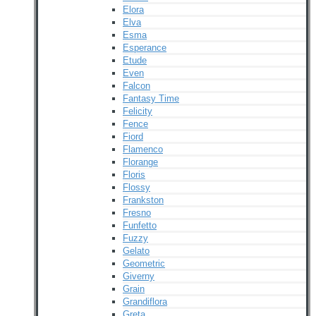
Elora
Elva
Esma
Esperance
Etude
Even
Falcon
Fantasy Time
Felicity
Fence
Fiord
Flamenco
Florange
Floris
Flossy
Frankston
Fresno
Funfetto
Fuzzy
Gelato
Geometric
Giverny
Grain
Grandiflora
Greta