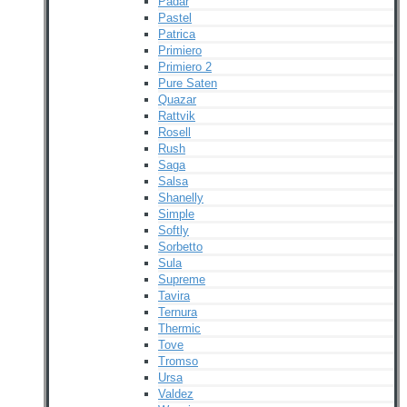
Padar
Pastel
Patrica
Primiero
Primiero 2
Pure Saten
Quazar
Rattvik
Rosell
Rush
Saga
Salsa
Shanelly
Simple
Softly
Sorbetto
Sula
Supreme
Tavira
Ternura
Thermic
Tove
Tromso
Ursa
Valdez