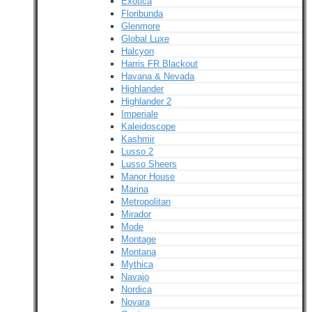
Exotica
Floribunda
Glenmore
Global Luxe
Halcyon
Harris FR Blackout
Havana & Nevada
Highlander
Highlander 2
Imperiale
Kaleidoscope
Kashmir
Lusso 2
Lusso Sheers
Manor House
Marina
Metropolitan
Mirador
Mode
Montage
Montana
Mythica
Navajo
Nordica
Novara