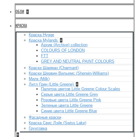
ОБОИ
+
КРАСКА
Краска Hygge
Краска Mylands
+
Архив (Archive) collection
COLOURS OF LONDON
FTT
GREY AND NEUTRAL PAINT COLOURS
Краски Шарман (Charmant)
Краски Шервин Вильемс (Sherwin-Williams)
Милк (Milk)
Литл Грин (Little Greene)
+
Палитра цветов Little Greene Colour Scales
Серые цвета Little Greene Grey
Розовые цвета Little Greene Pink
Зеленые цвета Little Greene
Синие цвета Little Greene Blue
Фасадные краски
Краска Свис Лэйк (Swiss Lake)
Грунтовка
+