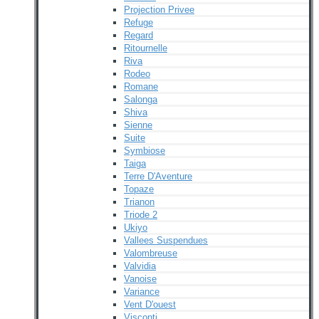
Projection Privee
Refuge
Regard
Ritournelle
Riva
Rodeo
Romane
Salonga
Shiva
Sienne
Suite
Symbiose
Taiga
Terre D'Aventure
Topaze
Trianon
Triode 2
Ukiyo
Vallees Suspendues
Valombreuse
Valvidia
Vanoise
Variance
Vent D'ouest
Visconti