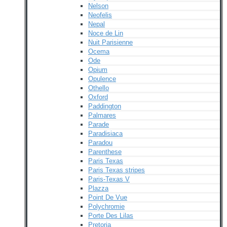
Nelson
Neofelis
Nepal
Noce de Lin
Nuit Parisienne
Ocema
Ode
Opium
Opulence
Othello
Oxford
Paddington
Palmares
Parade
Paradisiaca
Paradou
Parenthese
Paris Texas
Paris Texas stripes
Paris-Texas V
Plazza
Point De Vue
Polychromie
Porte Des Lilas
Pretoria