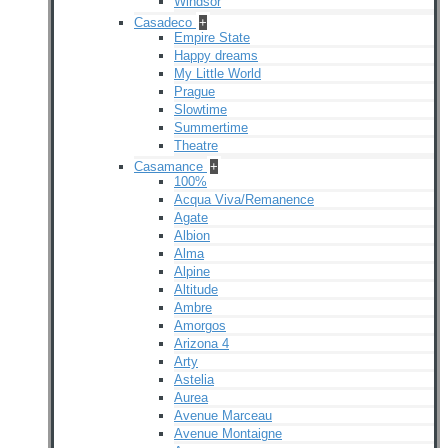
Windsor
Casadeco
+
Empire State
Happy dreams
My Little World
Prague
Slowtime
Summertime
Theatre
Casamance
+
100%
Acqua Viva/Remanence
Agate
Albion
Alma
Alpine
Altitude
Ambre
Amorgos
Arizona 4
Arty
Astelia
Aurea
Avenue Marceau
Avenue Montaigne