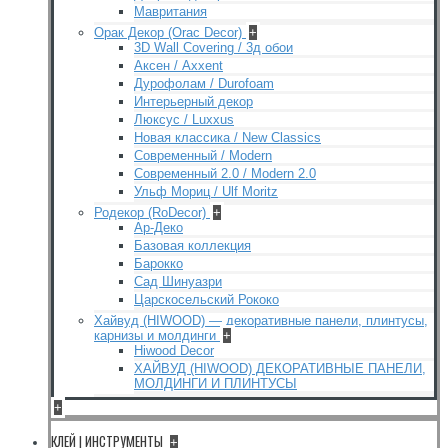
Мавритания
Орак Декор (Orac Decor)
+
3D Wall Covering / 3д обои
Аксен / Axxent
Дурофолам / Durofoam
Интерьерный декор
Люксус / Luxxus
Новая классика / New Classics
Современный / Modern
Современный 2.0 / Modern 2.0
Ульф Мориц / Ulf Moritz
Родекор (RoDecor)
+
Ар-Деко
Базовая коллекция
Барокко
Сад Шинуазри
Царскосельский Рококо
Хайвуд (HIWOOD) — декоративные панели, плинтусы,
карнизы и молдинги
+
Hiwood Decor
ХАЙВУД (HIWOOD) ДЕКОРАТИВНЫЕ ПАНЕЛИ,
МОЛДИНГИ И ПЛИНТУСЫ
+
КЛЕЙ | ИНСТРУМЕНТЫ
+