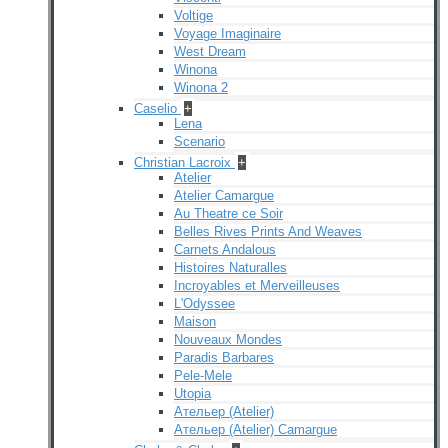
Voltige
Voyage Imaginaire
West Dream
Winona
Winona 2
Caselio
+
Lena
Scenario
Christian Lacroix
+
Atelier
Atelier Camargue
Au Theatre ce Soir
Belles Rives Prints And Weaves
Carnets Andalous
Histoires Naturalles
Incroyables et Merveilleuses
L'Odyssee
Maison
Nouveaux Mondes
Paradis Barbares
Pele-Mele
Utopia
Ательер (Atelier)
Ательер (Atelier) Camargue