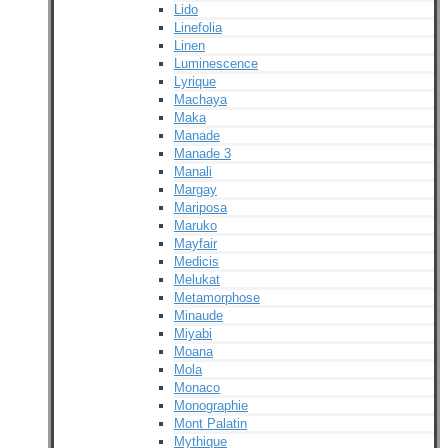
Lido
Linefolia
Linen
Luminescence
Lyrique
Machaya
Maka
Manade
Manade 3
Manali
Margay
Mariposa
Maruko
Mayfair
Medicis
Melukat
Metamorphose
Minaude
Miyabi
Moana
Mola
Monaco
Monographie
Mont Palatin
Mythique