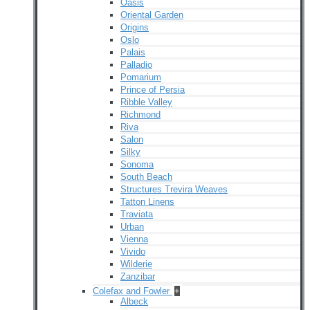
Oasis
Oriental Garden
Origins
Oslo
Palais
Palladio
Pomarium
Prince of Persia
Ribble Valley
Richmond
Riva
Salon
Silky
Sonoma
South Beach
Structures Trevira Weaves
Tatton Linens
Traviata
Urban
Vienna
Vivido
Wilderie
Zanzibar
Colefax and Fowler
+
Albeck