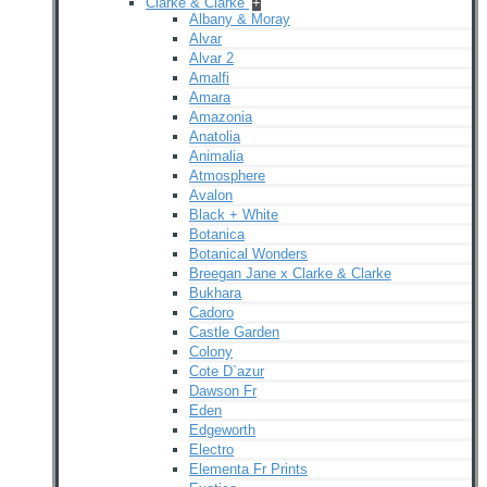
Clarke & Clarke
+
Albany & Moray
Alvar
Alvar 2
Amalfi
Amara
Amazonia
Anatolia
Animalia
Atmosphere
Avalon
Black + White
Botanica
Botanical Wonders
Breegan Jane x Clarke & Clarke
Bukhara
Cadoro
Castle Garden
Colony
Cote D`azur
Dawson Fr
Eden
Edgeworth
Electro
Elementa Fr Prints