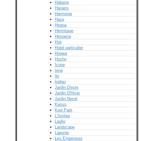
Habana
Hanami
Harmonie
Haze
Hegoa
Hermitage
Hesperia
Holi
Hotel particulier
Howea
Hozho
Icone
Iena
Iki
Indigo
Jardin D'este
Jardin D'Hiver
Jardin Neroli
Kanso
Kew Park
L'Invitee
Laglio
Landscape
Laponie
Les Empereurs