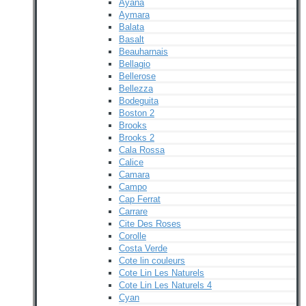
Ayana
Aymara
Balata
Basalt
Beauharnais
Bellagio
Bellerose
Bellezza
Bodeguita
Boston 2
Brooks
Brooks 2
Cala Rossa
Calice
Camara
Campo
Cap Ferrat
Carrare
Cite Des Roses
Corolle
Costa Verde
Cote lin couleurs
Cote Lin Les Naturels
Cote Lin Les Naturels 4
Cyan