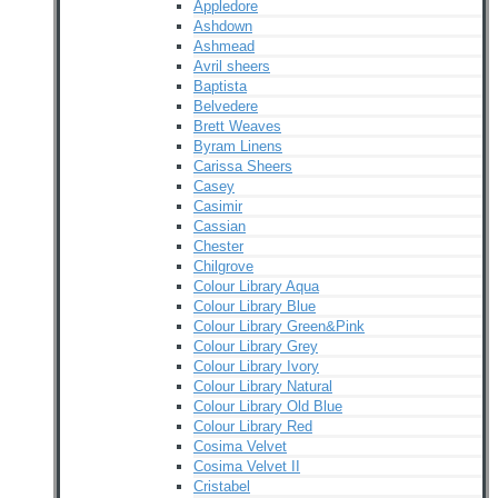
Appledore
Ashdown
Ashmead
Avril sheers
Baptista
Belvedere
Brett Weaves
Byram Linens
Carissa Sheers
Casey
Casimir
Cassian
Chester
Chilgrove
Colour Library Aqua
Colour Library Blue
Colour Library Green&Pink
Colour Library Grey
Colour Library Ivory
Colour Library Natural
Colour Library Old Blue
Colour Library Red
Cosima Velvet
Cosima Velvet II
Cristabel