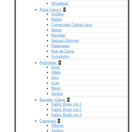
Woodland
Anna French
+
Antilles
Ballad
Cornucopia Cotton Lace
Manor
Meridian
Natural Glimmer
Palampore
Rue de Seine
Symphony
Anthology
+
Azuri
Hibiki
Ikko
Izolo
Mesh
Senkei
Barneby Gates
+
Fabric Book vol.1
Fabric Book vol.2
Fabric Book vol.3
Camengo
+
Alfama
Alpilles