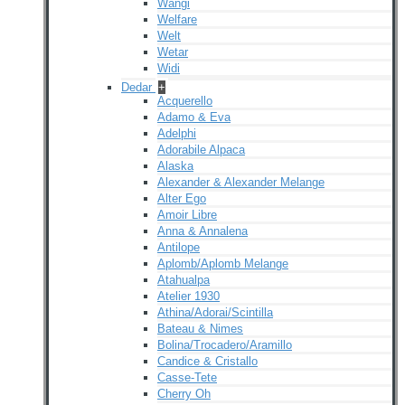
Wangi
Welfare
Welt
Wetar
Widi
Dedar
+
Acquerello
Adamo & Eva
Adelphi
Adorabile Alpaca
Alaska
Alexander & Alexander Melange
Alter Ego
Amoir Libre
Anna & Annalena
Antilope
Aplomb/Aplomb Melange
Atahualpa
Atelier 1930
Athina/Adorai/Scintilla
Bateau & Nimes
Bolina/Trocadero/Aramillo
Candice & Cristallo
Casse-Tete
Cherry Oh