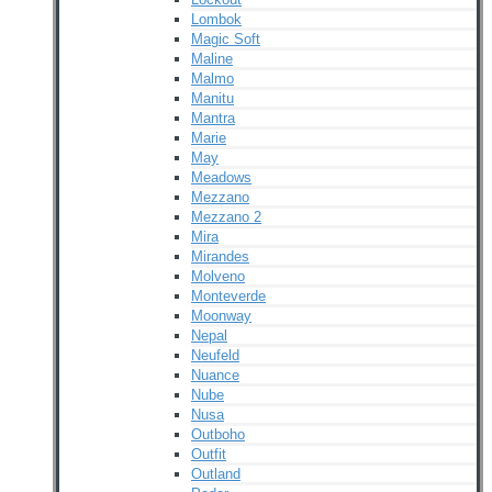
Lombok
Magic Soft
Maline
Malmo
Manitu
Mantra
Marie
May
Meadows
Mezzano
Mezzano 2
Mira
Mirandes
Molveno
Monteverde
Moonway
Nepal
Neufeld
Nuance
Nube
Nusa
Outboho
Outfit
Outland