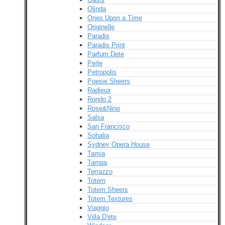
Olinda
Ones Upon a Time
Originelle
Paradis
Paradis Print
Parfum Dete
Perle
Petropolis
Poesie Sheers
Radieux
Rondo 2
Rose&Nino
Salsa
San Francisco
Sohalia
Sydney Opera House
Tamia
Tampa
Terrazzo
Totem
Totem Sheers
Totem Textures
Viaggio
Villa D'ete