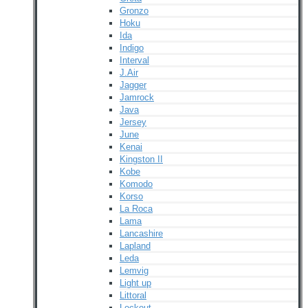
Gronzo
Hoku
Ida
Indigo
Interval
J.Air
Jagger
Jamrock
Java
Jersey
June
Kenai
Kingston II
Kobe
Komodo
Korso
La Roca
Lama
Lancashire
Lapland
Leda
Lemvig
Light up
Littoral
Lockout