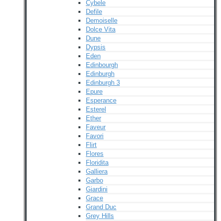
Cybele
Defile
Demoiselle
Dolce Vita
Dune
Dypsis
Eden
Edinbourgh
Edinburgh
Edinburgh 3
Epure
Esperance
Esterel
Ether
Faveur
Favori
Flirt
Flores
Floridita
Galliera
Garbo
Giardini
Grace
Grand Duc
Grey Hills