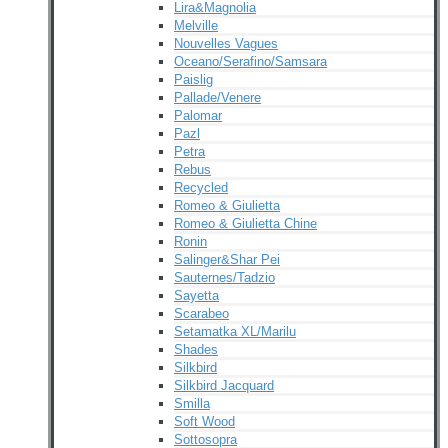
Lira&Magnolia
Melville
Nouvelles Vagues
Oceano/Serafino/Samsara
Paislig
Pallade/Venere
Palomar
Pazl
Petra
Rebus
Recycled
Romeo & Giulietta
Romeo & Giulietta Chine
Ronin
Salinger&Shar Pei
Sauternes/Tadzio
Sayetta
Scarabeo
Setamatka XL/Marilu
Shades
Silkbird
Silkbird Jacquard
Smilla
Soft Wood
Sottosopra