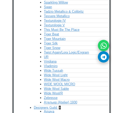
Sparkling Willow
Swan
Tadzio Metallico & Colibritz
Tessere Metallico
Texturologie IV
Texturologie V
This Must Be The Place
Tiger Beat
Tiger Mountain
Tiger Silk
Tiger Snow
Twist Again/Lora Logic/Engram
UR
Viridiana
Vladimiro
Wide Tussah
Wide Wool Light
Wide Wool Macro
WIDE WOOL MICRO
Wide Wool Sable
Wide Wool/R
Zebresse
Ательер (Atelier) 1930
Designers Guild
+
Amaya