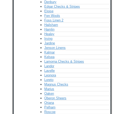
Denbury
Edgar Checks & Stripes
Eloise
Fen Wools
Foss Linen 2
Hailsham
Hamlin
Healey
Irving
Jardine
Jenson Linens
Kalmar
Kelsea
Lamorna Checks & Stripes
Landor
Lavelle
Leonora
Loreto
Magnus Checks
Marius
Oaken
Oberon Sheers
Oriana
Pelham
Roscoe