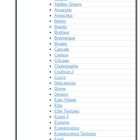
Alpilles Sheers
Amazone
Anouchka
Belem
Biarritz
Bonheur
Boomerang
Bruges
Cancale
Carioca
Chicago
Choregraphie
Coulisse 2
Cuzco
Delicatesse
Divine
Dreams
East Village
Elite
Elite Textures
Esprit 3
Espuma
Evanescence
Evanescence Textures
Fjord