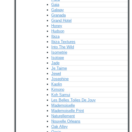
Gaia
Galway
Granada
Grand Hotel
Honey
Hudson
Ibiza
Ibiza Textures
Into The Wild
Isometrie
Isotope
Jade
Je Taime
Jewel
Josephine
Kaolin
Kimono
Koh Samui
Les Belles Toiles De Jouy
Mademoiselle
Mademoiselle Print
Naturellement
Nouvelle Orleans
Oak Alley
Oasis