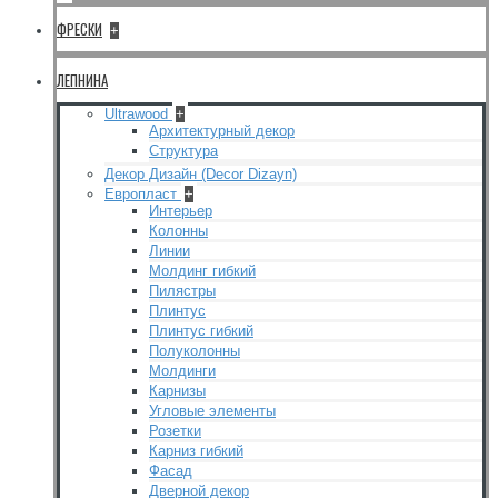
ФРЕСКИ
+
ЛЕПНИНА
Ultrawood
+
Архитектурный декор
Структура
Декор Дизайн (Decor Dizayn)
Европласт
+
Интерьер
Колонны
Линии
Молдинг гибкий
Пилястры
Плинтус
Плинтус гибкий
Полуколонны
Молдинги
Карнизы
Угловые элементы
Розетки
Карниз гибкий
Фасад
Дверной декор