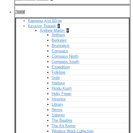
ТКАНИ
Карнизы для Штор
Каталог Тканей
+
Andrew Martin
+
Anthem
Berkeley
Brunswick
Compass
Compass North
Compass South
Expedition
Folklore
Gobi
Harbour
Hindu Kush
Holly Frean
Inventor
Library
Remix
Salento
The Beatles
The Kit Kemp
Windsor Wool Collection