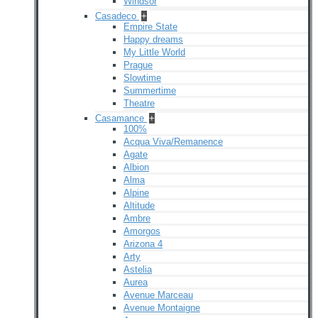
Windsor
Casadeco
+
Empire State
Happy dreams
My Little World
Prague
Slowtime
Summertime
Theatre
Casamance
+
100%
Acqua Viva/Remanence
Agate
Albion
Alma
Alpine
Altitude
Ambre
Amorgos
Arizona 4
Arty
Astelia
Aurea
Avenue Marceau
Avenue Montaigne