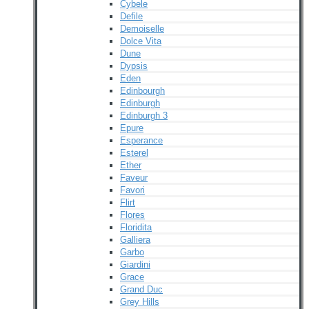
Cybele
Defile
Demoiselle
Dolce Vita
Dune
Dypsis
Eden
Edinbourgh
Edinburgh
Edinburgh 3
Epure
Esperance
Esterel
Ether
Faveur
Favori
Flirt
Flores
Floridita
Galliera
Garbo
Giardini
Grace
Grand Duc
Grey Hills