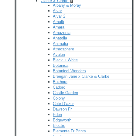
Clarke & Clarke
+
Albany & Moray
Alvar
Alvar 2
Amalfi
Amara
Amazonia
Anatolia
Animalia
Atmosphere
Avalon
Black + White
Botanica
Botanical Wonders
Breegan Jane x Clarke & Clarke
Bukhara
Cadoro
Castle Garden
Colony
Cote D`azur
Dawson Fr
Eden
Edgeworth
Electro
Elementa Fr Prints