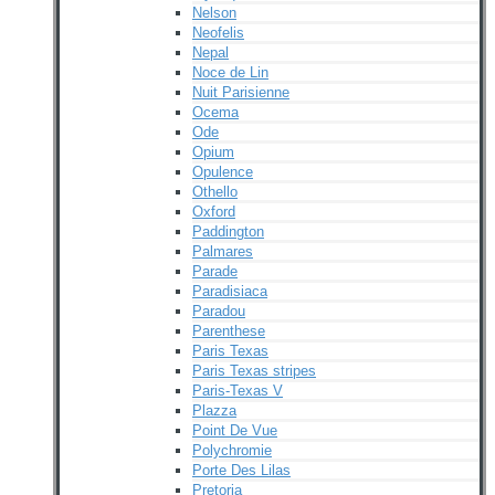
Nelson
Neofelis
Nepal
Noce de Lin
Nuit Parisienne
Ocema
Ode
Opium
Opulence
Othello
Oxford
Paddington
Palmares
Parade
Paradisiaca
Paradou
Parenthese
Paris Texas
Paris Texas stripes
Paris-Texas V
Plazza
Point De Vue
Polychromie
Porte Des Lilas
Pretoria