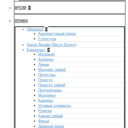
ФРЕСКИ
+
ЛЕПНИНА
Ultrawood
+
Архитектурный декор
Структура
Декор Дизайн (Decor Dizayn)
Европласт
+
Интерьер
Колонны
Линии
Молдинг гибкий
Пилястры
Плинтус
Плинтус гибкий
Полуколонны
Молдинги
Карнизы
Угловые элементы
Розетки
Карниз гибкий
Фасад
Дверной декор