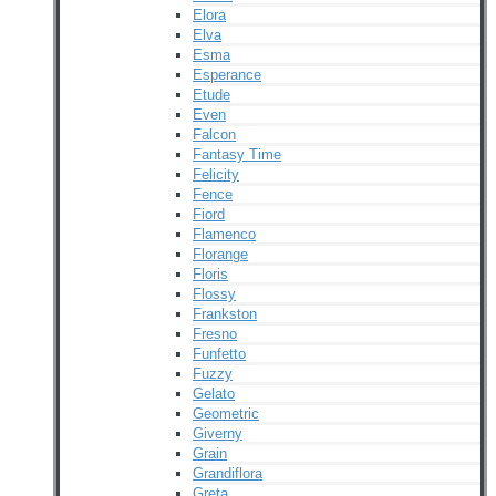
Elora
Elva
Esma
Esperance
Etude
Even
Falcon
Fantasy Time
Felicity
Fence
Fiord
Flamenco
Florange
Floris
Flossy
Frankston
Fresno
Funfetto
Fuzzy
Gelato
Geometric
Giverny
Grain
Grandiflora
Greta