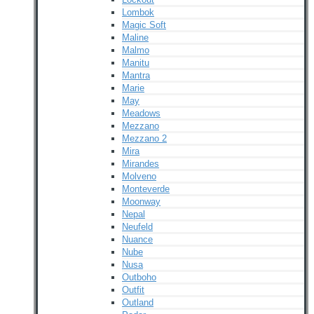
Lombok
Magic Soft
Maline
Malmo
Manitu
Mantra
Marie
May
Meadows
Mezzano
Mezzano 2
Mira
Mirandes
Molveno
Monteverde
Moonway
Nepal
Neufeld
Nuance
Nube
Nusa
Outboho
Outfit
Outland