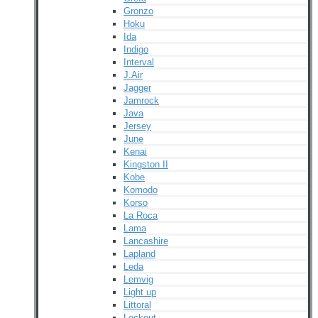
Gronzo
Hoku
Ida
Indigo
Interval
J.Air
Jagger
Jamrock
Java
Jersey
June
Kenai
Kingston II
Kobe
Komodo
Korso
La Roca
Lama
Lancashire
Lapland
Leda
Lemvig
Light up
Littoral
Lockout