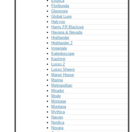
Exotica
Floribunda
Glenmore
Global Luxe
Halcyon
Harris FR Blackout
Havana & Nevada
Highlander
Highlander 2
Imperiale
Kaleidoscope
Kashmir
Lusso 2
Lusso Sheers
Manor House
Marina
Metropolitan
Mirador
Mode
Montage
Montana
Mythica
Navajo
Nordica
Novara