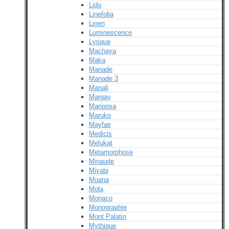
Lido
Linefolia
Linen
Luminescence
Lyrique
Machaya
Maka
Manade
Manade 3
Manali
Margay
Mariposa
Maruko
Mayfair
Medicis
Melukat
Metamorphose
Minaude
Miyabi
Moana
Mola
Monaco
Monographie
Mont Palatin
Mythique