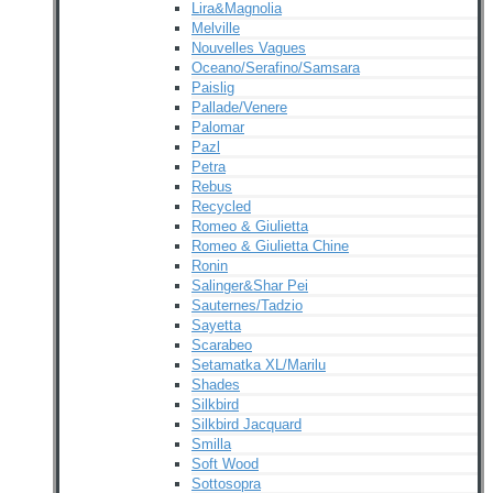
Lira&Magnolia
Melville
Nouvelles Vagues
Oceano/Serafino/Samsara
Paislig
Pallade/Venere
Palomar
Pazl
Petra
Rebus
Recycled
Romeo & Giulietta
Romeo & Giulietta Chine
Ronin
Salinger&Shar Pei
Sauternes/Tadzio
Sayetta
Scarabeo
Setamatka XL/Marilu
Shades
Silkbird
Silkbird Jacquard
Smilla
Soft Wood
Sottosopra