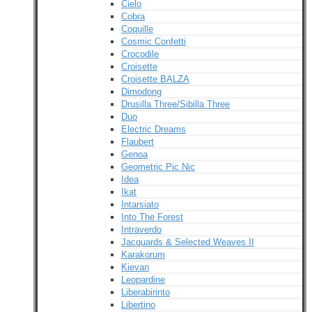
Cielo
Cobra
Coquille
Cosmic Confetti
Crocodile
Croisette
Croisette BALZA
Dimodong
Drusilla Three/Sibilla Three
Duo
Electric Dreams
Flaubert
Genoa
Geometric Pic Nic
Idea
Ikat
Intarsiato
Into The Forest
Intraverdo
Jacquards & Selected Weaves II
Karakorum
Kievan
Leopardine
Liberabirinto
Libertino