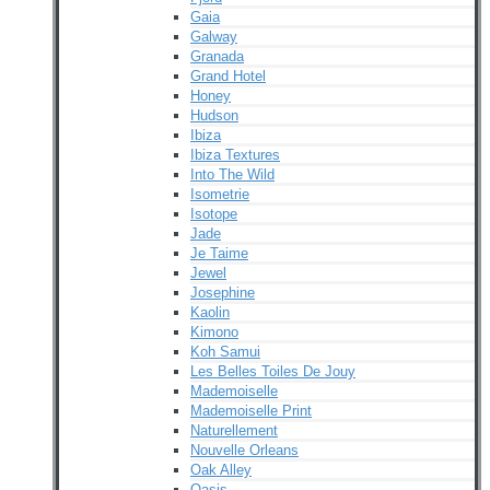
Gaia
Galway
Granada
Grand Hotel
Honey
Hudson
Ibiza
Ibiza Textures
Into The Wild
Isometrie
Isotope
Jade
Je Taime
Jewel
Josephine
Kaolin
Kimono
Koh Samui
Les Belles Toiles De Jouy
Mademoiselle
Mademoiselle Print
Naturellement
Nouvelle Orleans
Oak Alley
Oasis