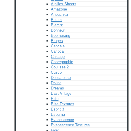
Alpilles Sheers
Amazone
Anouchka
Belem
Biarritz
Bonheur
Boomerang
Bruges
Cancale
Carioca
Chicago
Choregraphie
Coulisse 2
Cuzco
Delicatesse
Divine
Dreams
East Village
Elite
Elite Textures
Esprit 3
Espuma
Evanescence
Evanescence Textures
Fjord