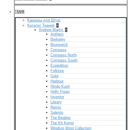
ТКАНИ
Карнизы для Штор
Каталог Тканей
+
Andrew Martin
+
Anthem
Berkeley
Brunswick
Compass
Compass North
Compass South
Expedition
Folklore
Gobi
Harbour
Hindu Kush
Holly Frean
Inventor
Library
Remix
Salento
The Beatles
The Kit Kemp
Windsor Wool Collection