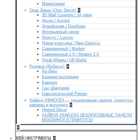
Мавритания
Орак Декор (Orac Decor)
+
3D Wall Covering / 3д обои
Аксен / Axxent
Дурофолам / Durofoam
Интерьерный декор
Люксус / Luxxus
Новая классика / New Classics
Современный / Modern
Современный 2.0 / Modern 2.0
Ульф Мориц / Ulf Moritz
Родекор (RoDecor)
+
Ар-Деко
Базовая коллекция
Барокко
Сад Шинуазри
Царскосельский Рококо
Хайвуд (HIWOOD) — декоративные панели, плинтусы,
карнизы и молдинги
+
Hiwood Decor
ХАЙВУД (HIWOOD) ДЕКОРАТИВНЫЕ ПАНЕЛИ,
МОЛДИНГИ И ПЛИНТУСЫ
+
КЛЕЙ | ИНСТРУМЕНТЫ
+