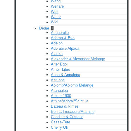
Wangi
Welfare
Welt
Wetar
Widi
Dedar
+
Acquerello
Adamo & Eva
Adelphi
Adorabile Alpaca
Alaska
Alexander & Alexander Melange
Alter Ego
Amoir Libre
Anna & Annalena
Antilope
Aplomb/Aplomb Melange
Atahualpa
Atelier 1930
Athina/Adorai/Scintilla
Bateau & Nimes
Bolina/Trocadero/Aramillo
Candice & Cristallo
Casse-Tete
Cherry Oh