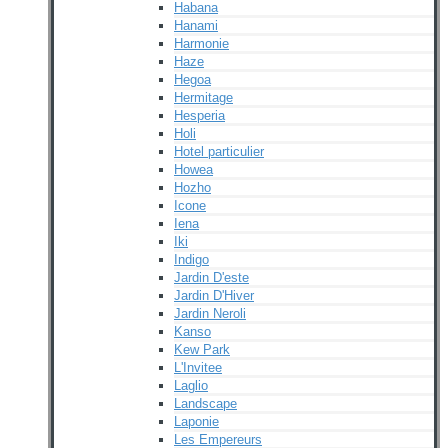
Habana
Hanami
Harmonie
Haze
Hegoa
Hermitage
Hesperia
Holi
Hotel particulier
Howea
Hozho
Icone
Iena
Iki
Indigo
Jardin D'este
Jardin D'Hiver
Jardin Neroli
Kanso
Kew Park
L'Invitee
Laglio
Landscape
Laponie
Les Empereurs