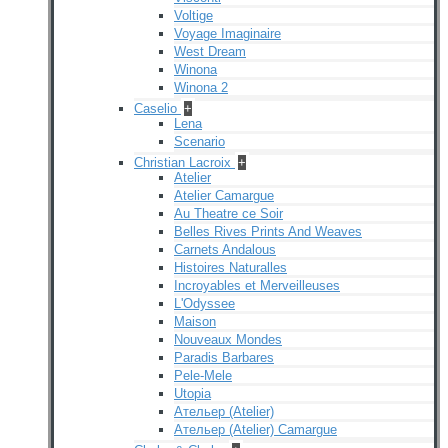
Voltige
Voyage Imaginaire
West Dream
Winona
Winona 2
Caselio
+
Lena
Scenario
Christian Lacroix
+
Atelier
Atelier Camargue
Au Theatre ce Soir
Belles Rives Prints And Weaves
Carnets Andalous
Histoires Naturalles
Incroyables et Merveilleuses
L'Odyssee
Maison
Nouveaux Mondes
Paradis Barbares
Pele-Mele
Utopia
Ательер (Atelier)
Ательер (Atelier) Camargue