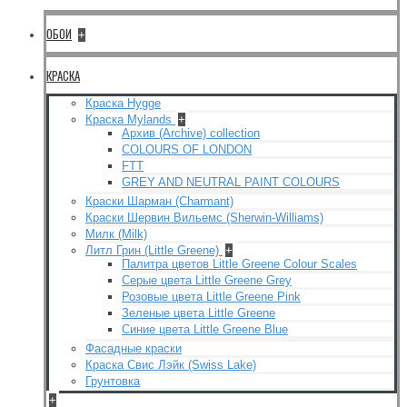
ОБОИ
+
КРАСКА
Краска Hygge
Краска Mylands
+
Архив (Archive) collection
COLOURS OF LONDON
FTT
GREY AND NEUTRAL PAINT COLOURS
Краски Шарман (Charmant)
Краски Шервин Вильемс (Sherwin-Williams)
Милк (Milk)
Литл Грин (Little Greene)
+
Палитра цветов Little Greene Colour Scales
Серые цвета Little Greene Grey
Розовые цвета Little Greene Pink
Зеленые цвета Little Greene
Синие цвета Little Greene Blue
Фасадные краски
Краска Свис Лэйк (Swiss Lake)
Грунтовка
+