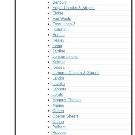
Denbury
Edgar Checks & Stripes
Eloise
Fen Wools
Foss Linen 2
Hailsham
Hamlin
Healey
Irving
Jardine
Jenson Linens
Kalmar
Kelsea
Lamorna Checks & Stripes
Landor
Lavelle
Leonora
Loreto
Magnus Checks
Marius
Oaken
Oberon Sheers
Oriana
Pelham
Roscoe