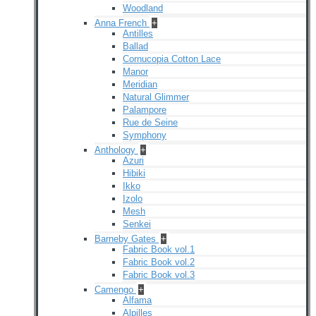
Woodland
Anna French
+
Antilles
Ballad
Cornucopia Cotton Lace
Manor
Meridian
Natural Glimmer
Palampore
Rue de Seine
Symphony
Anthology
+
Azuri
Hibiki
Ikko
Izolo
Mesh
Senkei
Barneby Gates
+
Fabric Book vol.1
Fabric Book vol.2
Fabric Book vol.3
Camengo
+
Alfama
Alpilles