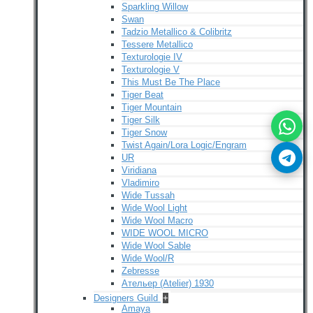
Sparkling Willow
Swan
Tadzio Metallico & Colibritz
Tessere Metallico
Texturologie IV
Texturologie V
This Must Be The Place
Tiger Beat
Tiger Mountain
Tiger Silk
Tiger Snow
Twist Again/Lora Logic/Engram
UR
Viridiana
Vladimiro
Wide Tussah
Wide Wool Light
Wide Wool Macro
WIDE WOOL MICRO
Wide Wool Sable
Wide Wool/R
Zebresse
Ательер (Atelier) 1930
Designers Guild
+
Amaya