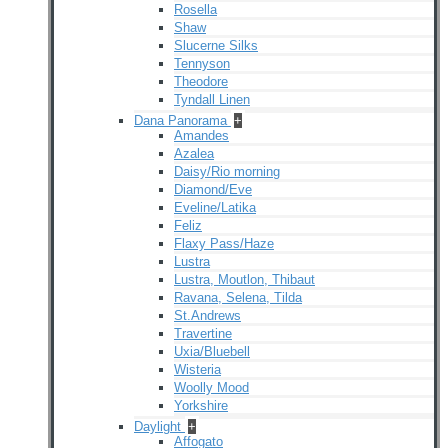
Rosella
Shaw
Slucerne Silks
Tennyson
Theodore
Tyndall Linen
Dana Panorama
+
Amandes
Azalea
Daisy/Rio morning
Diamond/Eve
Eveline/Latika
Feliz
Flaxy Pass/Haze
Lustra
Lustra, Moutlon, Thibaut
Ravana, Selena, Tilda
St.Andrews
Travertine
Uxia/Bluebell
Wisteria
Woolly Mood
Yorkshire
Daylight
+
Affogato