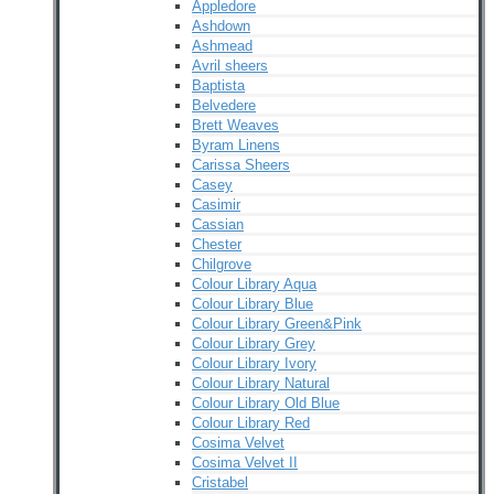
Appledore
Ashdown
Ashmead
Avril sheers
Baptista
Belvedere
Brett Weaves
Byram Linens
Carissa Sheers
Casey
Casimir
Cassian
Chester
Chilgrove
Colour Library Aqua
Colour Library Blue
Colour Library Green&Pink
Colour Library Grey
Colour Library Ivory
Colour Library Natural
Colour Library Old Blue
Colour Library Red
Cosima Velvet
Cosima Velvet II
Cristabel