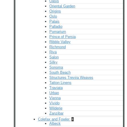
Oasis
Oriental Garden
Origins
Oslo
Palais
Palladio
Pomarium
Prince of Persia
Ribble Valley
Richmond
Riva
Salon
Silky
Sonoma
South Beach
Structures Trevira Weaves
Tatton Linens
Traviata
Urban
Vienna
Vivido
Wilderie
Zanzibar
Colefax and Fowler
+
Albeck