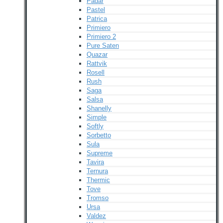
Padar
Pastel
Patrica
Primiero
Primiero 2
Pure Saten
Quazar
Rattvik
Rosell
Rush
Saga
Salsa
Shanelly
Simple
Softly
Sorbetto
Sula
Supreme
Tavira
Ternura
Thermic
Tove
Tromso
Ursa
Valdez