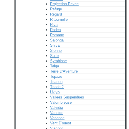
Projection Privee
Refuge
Regard
Ritournelle
Riva
Rodeo
Romane
Salonga
Shiva
Sienne
Suite
Symbiose
Taiga
Terre D'Aventure
Topaze
Trianon
Triode 2
Ukiyo
Vallees Suspendues
Valombreuse
Valvidia
Vanoise
Variance
Vent D'ouest
Visconti