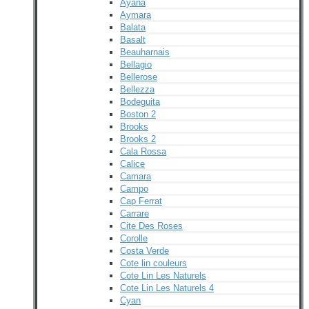
Ayana
Aymara
Balata
Basalt
Beauharnais
Bellagio
Bellerose
Bellezza
Bodeguita
Boston 2
Brooks
Brooks 2
Cala Rossa
Calice
Camara
Campo
Cap Ferrat
Carrare
Cite Des Roses
Corolle
Costa Verde
Cote lin couleurs
Cote Lin Les Naturels
Cote Lin Les Naturels 4
Cyan