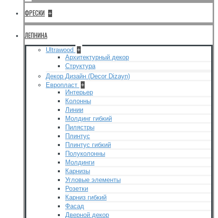
ФРЕСКИ
+
ЛЕПНИНА
Ultrawood
+
Архитектурный декор
Структура
Декор Дизайн (Decor Dizayn)
Европласт
+
Интерьер
Колонны
Линии
Молдинг гибкий
Пилястры
Плинтус
Плинтус гибкий
Полуколонны
Молдинги
Карнизы
Угловые элементы
Розетки
Карниз гибкий
Фасад
Дверной декор