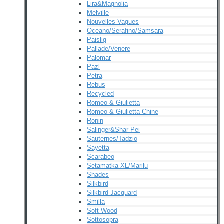
Lira&Magnolia
Melville
Nouvelles Vagues
Oceano/Serafino/Samsara
Paislig
Pallade/Venere
Palomar
Pazl
Petra
Rebus
Recycled
Romeo & Giulietta
Romeo & Giulietta Chine
Ronin
Salinger&Shar Pei
Sauternes/Tadzio
Sayetta
Scarabeo
Setamatka XL/Marilu
Shades
Silkbird
Silkbird Jacquard
Smilla
Soft Wood
Sottosopra