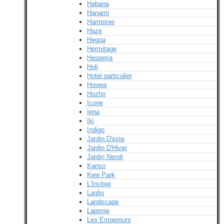
Habana
Hanami
Harmonie
Haze
Hegoa
Hermitage
Hesperia
Holi
Hotel particulier
Howea
Hozho
Icone
Iena
Iki
Indigo
Jardin D'este
Jardin D'Hiver
Jardin Neroli
Kanso
Kew Park
L'Invitee
Laglio
Landscape
Laponie
Les Empereurs