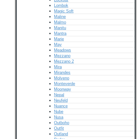
Lombok
Magic Soft
Maline
Malmo
Manitu
Mantra
Marie
May
Meadows
Mezzano
Mezzano 2
Mira
Mirandes
Molveno
Monteverde
Moonway
Nepal
Neufeld
Nuance
Nube
Nusa
Outboho
Outfit
Outland