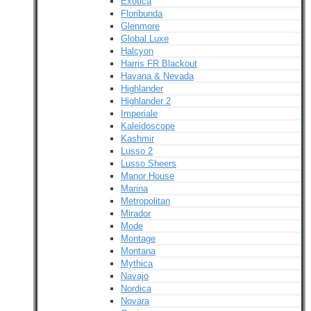
Exotica
Floribunda
Glenmore
Global Luxe
Halcyon
Harris FR Blackout
Havana & Nevada
Highlander
Highlander 2
Imperiale
Kaleidoscope
Kashmir
Lusso 2
Lusso Sheers
Manor House
Marina
Metropolitan
Mirador
Mode
Montage
Montana
Mythica
Navajo
Nordica
Novara