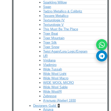
Sparkling Willow
Swan
Tadzio Metallico & Colibritz
Tessere Metallico
Texturologie IV
Texturologie V
This Must Be The Place
Tiger Beat
Tiger Mountain
Tiger Silk
Tiger Snow
Twist Again/Lora Logic/Engram
UR
Viridiana
Vladimiro
Wide Tussah
Wide Wool Light
Wide Wool Macro
WIDE WOOL MICRO
Wide Wool Sable
Wide Wool/R
Zebresse
Ательер (Atelier) 1930
Designers Guild
+
Amaya