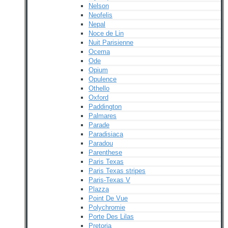
Nelson
Neofelis
Nepal
Noce de Lin
Nuit Parisienne
Ocema
Ode
Opium
Opulence
Othello
Oxford
Paddington
Palmares
Parade
Paradisiaca
Paradou
Parenthese
Paris Texas
Paris Texas stripes
Paris-Texas V
Plazza
Point De Vue
Polychromie
Porte Des Lilas
Pretoria