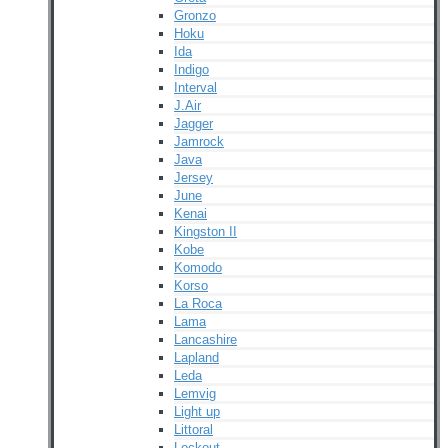
Gronzo
Hoku
Ida
Indigo
Interval
J.Air
Jagger
Jamrock
Java
Jersey
June
Kenai
Kingston II
Kobe
Komodo
Korso
La Roca
Lama
Lancashire
Lapland
Leda
Lemvig
Light up
Littoral
Lockout