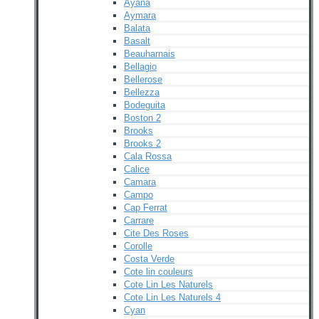
Ayana
Aymara
Balata
Basalt
Beauharnais
Bellagio
Bellerose
Bellezza
Bodeguita
Boston 2
Brooks
Brooks 2
Cala Rossa
Calice
Camara
Campo
Cap Ferrat
Carrare
Cite Des Roses
Corolle
Costa Verde
Cote lin couleurs
Cote Lin Les Naturels
Cote Lin Les Naturels 4
Cyan