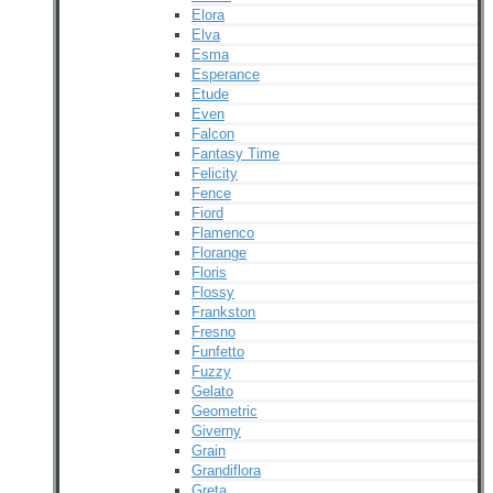
Elora
Elva
Esma
Esperance
Etude
Even
Falcon
Fantasy Time
Felicity
Fence
Fiord
Flamenco
Florange
Floris
Flossy
Frankston
Fresno
Funfetto
Fuzzy
Gelato
Geometric
Giverny
Grain
Grandiflora
Greta