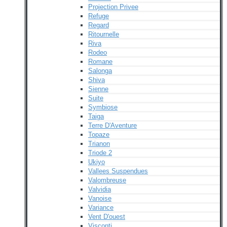
Projection Privee
Refuge
Regard
Ritournelle
Riva
Rodeo
Romane
Salonga
Shiva
Sienne
Suite
Symbiose
Taiga
Terre D'Aventure
Topaze
Trianon
Triode 2
Ukiyo
Vallees Suspendues
Valombreuse
Valvidia
Vanoise
Variance
Vent D'ouest
Visconti