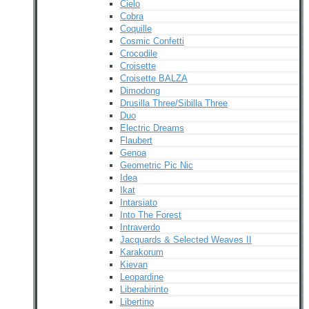
Cielo
Cobra
Coquille
Cosmic Confetti
Crocodile
Croisette
Croisette BALZA
Dimodong
Drusilla Three/Sibilla Three
Duo
Electric Dreams
Flaubert
Genoa
Geometric Pic Nic
Idea
Ikat
Intarsiato
Into The Forest
Intraverdo
Jacquards & Selected Weaves II
Karakorum
Kievan
Leopardine
Liberabirinto
Libertino