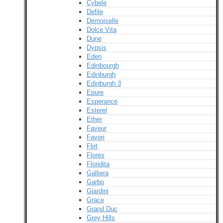
Cybele
Defile
Demoiselle
Dolce Vita
Dune
Dypsis
Eden
Edinbourgh
Edinburgh
Edinburgh 3
Epure
Esperance
Esterel
Ether
Faveur
Favori
Flirt
Flores
Floridita
Galliera
Garbo
Giardini
Grace
Grand Duc
Grey Hills