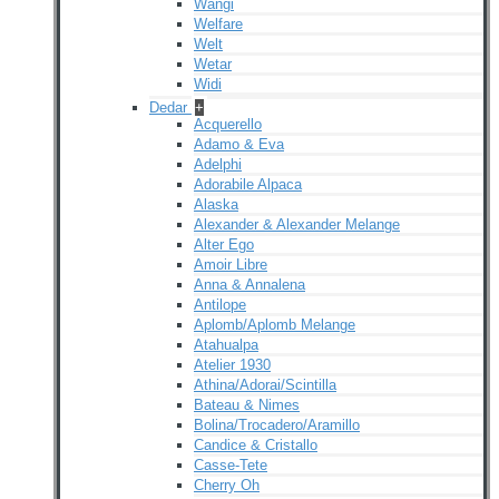
Wangi
Welfare
Welt
Wetar
Widi
Dedar
+
Acquerello
Adamo & Eva
Adelphi
Adorabile Alpaca
Alaska
Alexander & Alexander Melange
Alter Ego
Amoir Libre
Anna & Annalena
Antilope
Aplomb/Aplomb Melange
Atahualpa
Atelier 1930
Athina/Adorai/Scintilla
Bateau & Nimes
Bolina/Trocadero/Aramillo
Candice & Cristallo
Casse-Tete
Cherry Oh