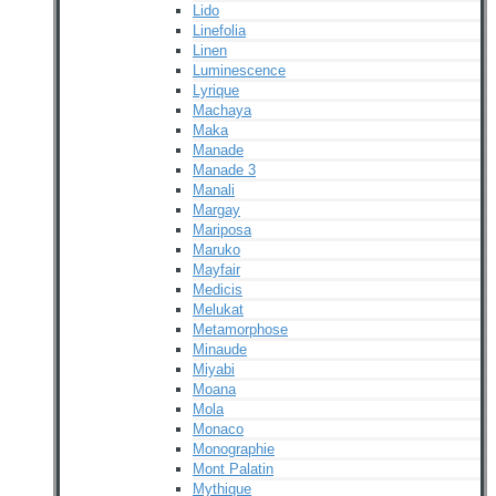
Lido
Linefolia
Linen
Luminescence
Lyrique
Machaya
Maka
Manade
Manade 3
Manali
Margay
Mariposa
Maruko
Mayfair
Medicis
Melukat
Metamorphose
Minaude
Miyabi
Moana
Mola
Monaco
Monographie
Mont Palatin
Mythique