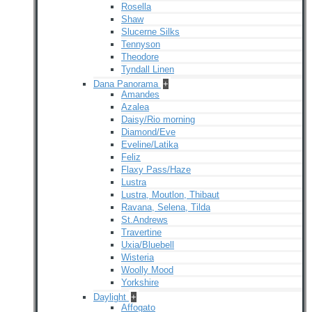
Rosella
Shaw
Slucerne Silks
Tennyson
Theodore
Tyndall Linen
Dana Panorama
+
Amandes
Azalea
Daisy/Rio morning
Diamond/Eve
Eveline/Latika
Feliz
Flaxy Pass/Haze
Lustra
Lustra, Moutlon, Thibaut
Ravana, Selena, Tilda
St.Andrews
Travertine
Uxia/Bluebell
Wisteria
Woolly Mood
Yorkshire
Daylight
+
Affogato