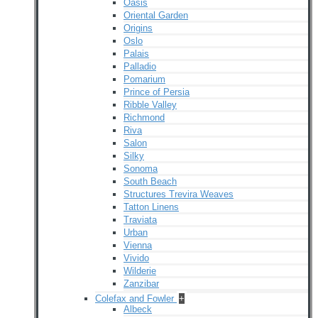
Oasis
Oriental Garden
Origins
Oslo
Palais
Palladio
Pomarium
Prince of Persia
Ribble Valley
Richmond
Riva
Salon
Silky
Sonoma
South Beach
Structures Trevira Weaves
Tatton Linens
Traviata
Urban
Vienna
Vivido
Wilderie
Zanzibar
Colefax and Fowler
+
Albeck