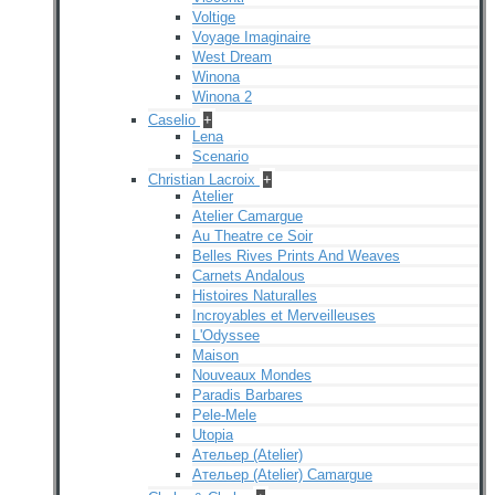
Voltige
Voyage Imaginaire
West Dream
Winona
Winona 2
Caselio
+
Lena
Scenario
Christian Lacroix
+
Atelier
Atelier Camargue
Au Theatre ce Soir
Belles Rives Prints And Weaves
Carnets Andalous
Histoires Naturalles
Incroyables et Merveilleuses
L'Odyssee
Maison
Nouveaux Mondes
Paradis Barbares
Pele-Mele
Utopia
Ательер (Atelier)
Ательер (Atelier) Camargue