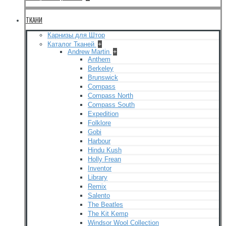
ТКАНИ
Карнизы для Штор
Каталог Тканей
+
Andrew Martin
+
Anthem
Berkeley
Brunswick
Compass
Compass North
Compass South
Expedition
Folklore
Gobi
Harbour
Hindu Kush
Holly Frean
Inventor
Library
Remix
Salento
The Beatles
The Kit Kemp
Windsor Wool Collection