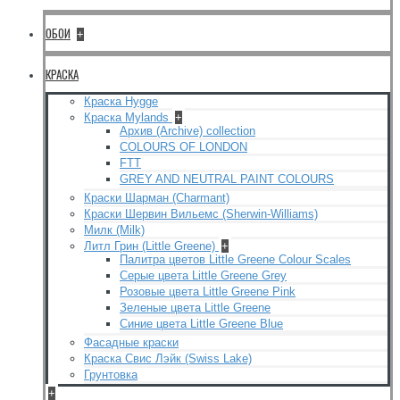
ОБОИ
+
КРАСКА
Краска Hygge
Краска Mylands
+
Архив (Archive) collection
COLOURS OF LONDON
FTT
GREY AND NEUTRAL PAINT COLOURS
Краски Шарман (Charmant)
Краски Шервин Вильемс (Sherwin-Williams)
Милк (Milk)
Литл Грин (Little Greene)
+
Палитра цветов Little Greene Colour Scales
Серые цвета Little Greene Grey
Розовые цвета Little Greene Pink
Зеленые цвета Little Greene
Синие цвета Little Greene Blue
Фасадные краски
Краска Свис Лэйк (Swiss Lake)
Грунтовка
+