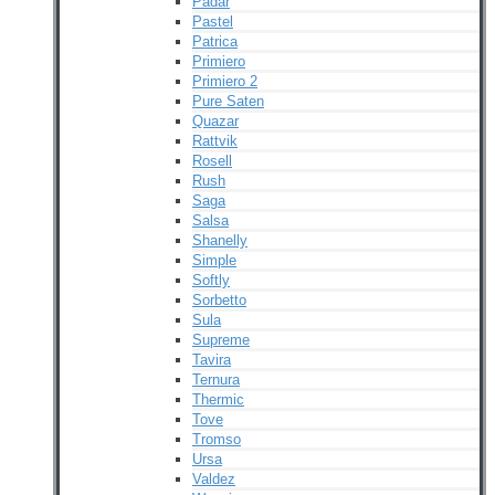
Padar
Pastel
Patrica
Primiero
Primiero 2
Pure Saten
Quazar
Rattvik
Rosell
Rush
Saga
Salsa
Shanelly
Simple
Softly
Sorbetto
Sula
Supreme
Tavira
Ternura
Thermic
Tove
Tromso
Ursa
Valdez