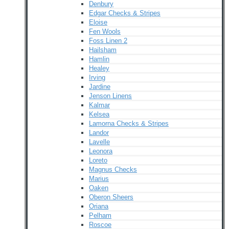
Denbury
Edgar Checks & Stripes
Eloise
Fen Wools
Foss Linen 2
Hailsham
Hamlin
Healey
Irving
Jardine
Jenson Linens
Kalmar
Kelsea
Lamorna Checks & Stripes
Landor
Lavelle
Leonora
Loreto
Magnus Checks
Marius
Oaken
Oberon Sheers
Oriana
Pelham
Roscoe