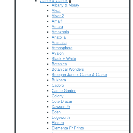
Clarke & Clarke
+
Albany & Moray
Alvar
Alvar 2
Amalfi
Amara
Amazonia
Anatolia
Animalia
Atmosphere
Avalon
Black + White
Botanica
Botanical Wonders
Breegan Jane x Clarke & Clarke
Bukhara
Cadoro
Castle Garden
Colony
Cote D`azur
Dawson Fr
Eden
Edgeworth
Electro
Elementa Fr Prints