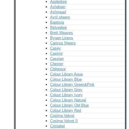
Appledore
Ashdown
Ashmead
Avril sheers
Baptista
Belvedere
Brett Weaves
Byram Linens
Carissa Sheers
Casey
Casimir
Cassian
Chester
Chilgrove
Colour Library Aqua
Colour Library Blue
Colour Library Green&Pink
Colour Library Grey
Colour Library Ivory
Colour Library Natural
Colour Library Old Blue
Colour Library Red
Cosima Velvet
Cosima Velvet II
Cristabel