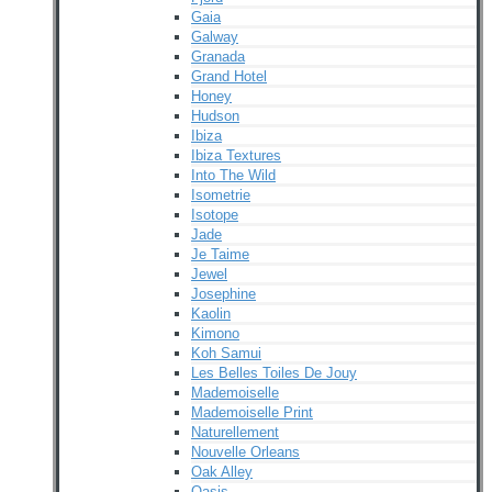
Gaia
Galway
Granada
Grand Hotel
Honey
Hudson
Ibiza
Ibiza Textures
Into The Wild
Isometrie
Isotope
Jade
Je Taime
Jewel
Josephine
Kaolin
Kimono
Koh Samui
Les Belles Toiles De Jouy
Mademoiselle
Mademoiselle Print
Naturellement
Nouvelle Orleans
Oak Alley
Oasis