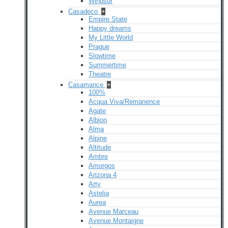
Windsor
Casadeco
+
Empire State
Happy dreams
My Little World
Prague
Slowtime
Summertime
Theatre
Casamance
+
100%
Acqua Viva/Remanence
Agate
Albion
Alma
Alpine
Altitude
Ambre
Amorgos
Arizona 4
Arty
Astelia
Aurea
Avenue Marceau
Avenue Montaigne