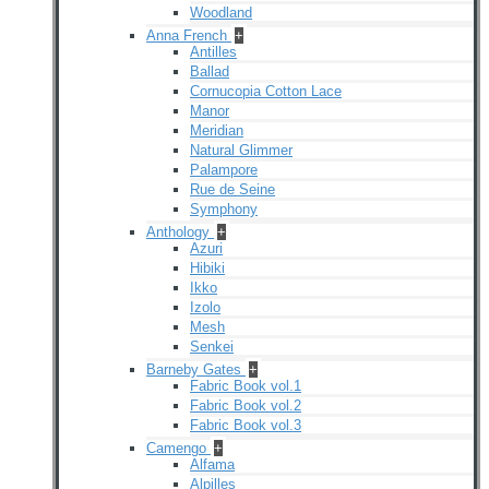
Woodland
Anna French
+
Antilles
Ballad
Cornucopia Cotton Lace
Manor
Meridian
Natural Glimmer
Palampore
Rue de Seine
Symphony
Anthology
+
Azuri
Hibiki
Ikko
Izolo
Mesh
Senkei
Barneby Gates
+
Fabric Book vol.1
Fabric Book vol.2
Fabric Book vol.3
Camengo
+
Alfama
Alpilles