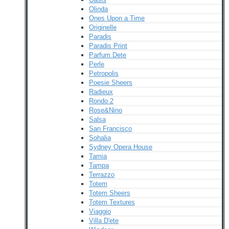
Olinda
Ones Upon a Time
Originelle
Paradis
Paradis Print
Parfum Dete
Perle
Petropolis
Poesie Sheers
Radieux
Rondo 2
Rose&Nino
Salsa
San Francisco
Sohalia
Sydney Opera House
Tamia
Tampa
Terrazzo
Totem
Totem Sheers
Totem Textures
Viaggio
Villa D'ete