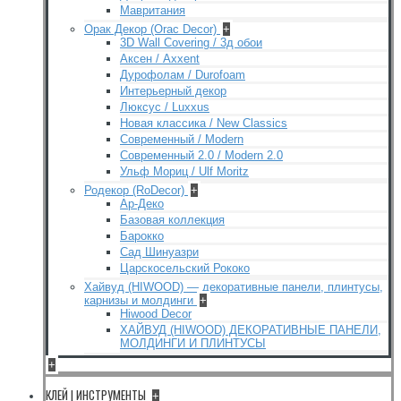
Мавритания
Орак Декор (Orac Decor)
+
3D Wall Covering / 3д обои
Аксен / Axxent
Дурофолам / Durofoam
Интерьерный декор
Люксус / Luxxus
Новая классика / New Classics
Современный / Modern
Современный 2.0 / Modern 2.0
Ульф Мориц / Ulf Moritz
Родекор (RoDecor)
+
Ар-Деко
Базовая коллекция
Барокко
Сад Шинуазри
Царскосельский Рококо
Хайвуд (HIWOOD) — декоративные панели, плинтусы,
карнизы и молдинги
+
Hiwood Decor
ХАЙВУД (HIWOOD) ДЕКОРАТИВНЫЕ ПАНЕЛИ,
МОЛДИНГИ И ПЛИНТУСЫ
+
КЛЕЙ | ИНСТРУМЕНТЫ
+