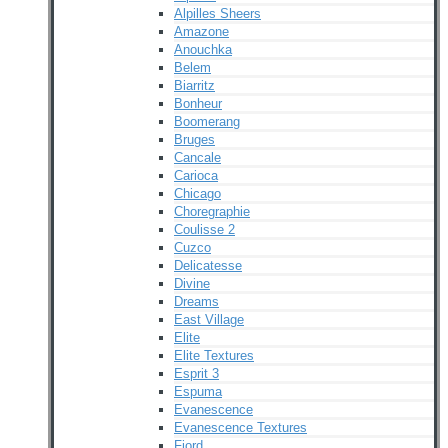
Alpilles Sheers
Amazone
Anouchka
Belem
Biarritz
Bonheur
Boomerang
Bruges
Cancale
Carioca
Chicago
Choregraphie
Coulisse 2
Cuzco
Delicatesse
Divine
Dreams
East Village
Elite
Elite Textures
Esprit 3
Espuma
Evanescence
Evanescence Textures
Fjord