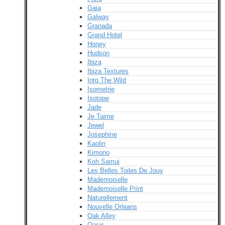
Gaia
Galway
Granada
Grand Hotel
Honey
Hudson
Ibiza
Ibiza Textures
Into The Wild
Isometrie
Isotope
Jade
Je Taime
Jewel
Josephine
Kaolin
Kimono
Koh Samui
Les Belles Toiles De Jouy
Mademoiselle
Mademoiselle Print
Naturellement
Nouvelle Orleans
Oak Alley
Oasis