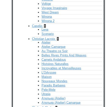
Voltige
Voyage Imaginaire
West Dream
Winona
Winona 2
Caselio
+
Lena
Scenario
Christian Lacroix
+
Atelier
Atelier Camargue
Au Theatre ce Soir
Belles Rives Prints And Weaves
Carnets Andalous
Histoires Naturalles
Incroyables et Merveilleuses
L'Odyssee
Maison
Nouveaux Mondes
Paradis Barbares
Pele-Mele
Utopia
Ательер (Atelier)
Ательер (Atelier) Camargue