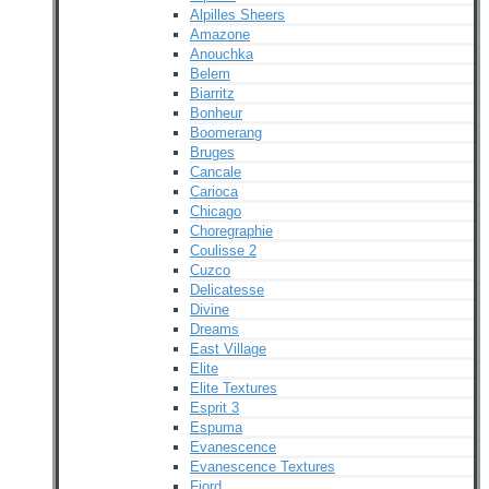
Alpilles Sheers
Amazone
Anouchka
Belem
Biarritz
Bonheur
Boomerang
Bruges
Cancale
Carioca
Chicago
Choregraphie
Coulisse 2
Cuzco
Delicatesse
Divine
Dreams
East Village
Elite
Elite Textures
Esprit 3
Espuma
Evanescence
Evanescence Textures
Fjord