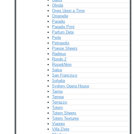
Olinda
Ones Upon a Time
Originelle
Paradis
Paradis Print
Parfum Dete
Perle
Petropolis
Poesie Sheers
Radieux
Rondo 2
Rose&Nino
Salsa
San Francisco
Sohalia
Sydney Opera House
Tamia
Tampa
Terrazzo
Totem
Totem Sheers
Totem Textures
Viaggio
Villa D'ete