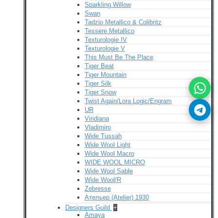
Sparkling Willow
Swan
Tadzio Metallico & Colibritz
Tessere Metallico
Texturologie IV
Texturologie V
This Must Be The Place
Tiger Beat
Tiger Mountain
Tiger Silk
Tiger Snow
Twist Again/Lora Logic/Engram
UR
Viridiana
Vladimiro
Wide Tussah
Wide Wool Light
Wide Wool Macro
WIDE WOOL MICRO
Wide Wool Sable
Wide Wool/R
Zebresse
Ательер (Atelier) 1930
Designers Guild
+
Amaya