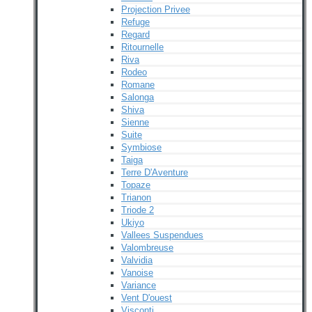
Projection Privee
Refuge
Regard
Ritournelle
Riva
Rodeo
Romane
Salonga
Shiva
Sienne
Suite
Symbiose
Taiga
Terre D'Aventure
Topaze
Trianon
Triode 2
Ukiyo
Vallees Suspendues
Valombreuse
Valvidia
Vanoise
Variance
Vent D'ouest
Visconti