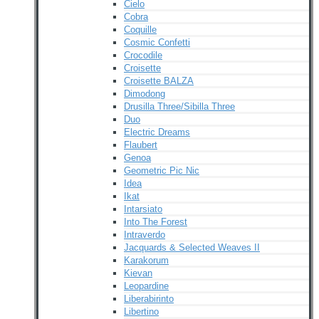
Cielo
Cobra
Coquille
Cosmic Confetti
Crocodile
Croisette
Croisette BALZA
Dimodong
Drusilla Three/Sibilla Three
Duo
Electric Dreams
Flaubert
Genoa
Geometric Pic Nic
Idea
Ikat
Intarsiato
Into The Forest
Intraverdo
Jacquards & Selected Weaves II
Karakorum
Kievan
Leopardine
Liberabirinto
Libertino