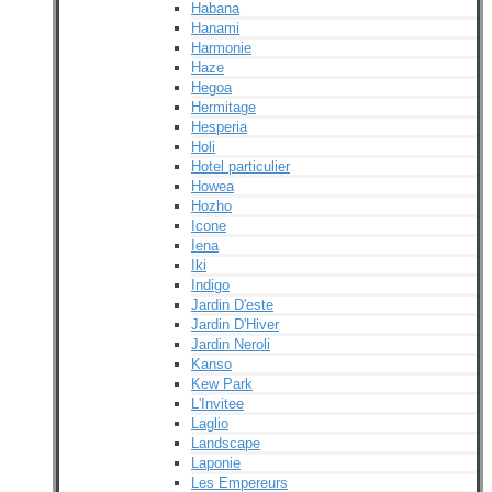
Habana
Hanami
Harmonie
Haze
Hegoa
Hermitage
Hesperia
Holi
Hotel particulier
Howea
Hozho
Icone
Iena
Iki
Indigo
Jardin D'este
Jardin D'Hiver
Jardin Neroli
Kanso
Kew Park
L'Invitee
Laglio
Landscape
Laponie
Les Empereurs