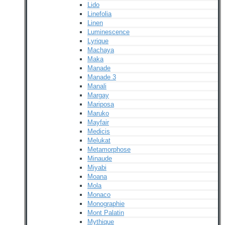
Lido
Linefolia
Linen
Luminescence
Lyrique
Machaya
Maka
Manade
Manade 3
Manali
Margay
Mariposa
Maruko
Mayfair
Medicis
Melukat
Metamorphose
Minaude
Miyabi
Moana
Mola
Monaco
Monographie
Mont Palatin
Mythique