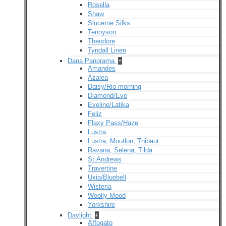
Rosella
Shaw
Slucerne Silks
Tennyson
Theodore
Tyndall Linen
Dana Panorama
+
Amandes
Azalea
Daisy/Rio morning
Diamond/Eve
Eveline/Latika
Feliz
Flaxy Pass/Haze
Lustra
Lustra, Moutlon, Thibaut
Ravana, Selena, Tilda
St.Andrews
Travertine
Uxia/Bluebell
Wisteria
Woolly Mood
Yorkshire
Daylight
+
Affogato