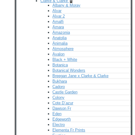
Clarke & Clarke
+
Albany & Moray
Alvar
Alvar 2
Amalfi
Amara
Amazonia
Anatolia
Animalia
Atmosphere
Avalon
Black + White
Botanica
Botanical Wonders
Breegan Jane x Clarke & Clarke
Bukhara
Cadoro
Castle Garden
Colony
Cote D`azur
Dawson Fr
Eden
Edgeworth
Electro
Elementa Fr Prints