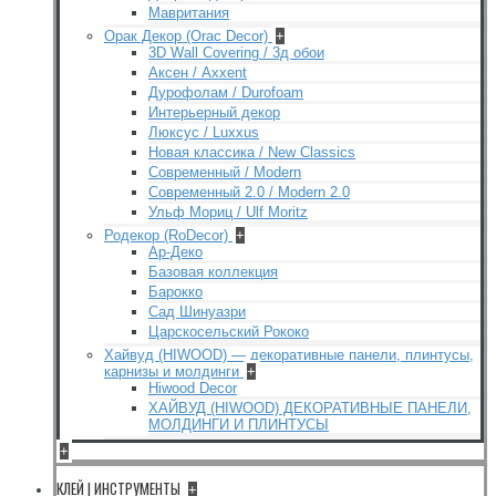
Мавритания
Орак Декор (Orac Decor)
+
3D Wall Covering / 3д обои
Аксен / Axxent
Дурофолам / Durofoam
Интерьерный декор
Люксус / Luxxus
Новая классика / New Classics
Современный / Modern
Современный 2.0 / Modern 2.0
Ульф Мориц / Ulf Moritz
Родекор (RoDecor)
+
Ар-Деко
Базовая коллекция
Барокко
Сад Шинуазри
Царскосельский Рококо
Хайвуд (HIWOOD) — декоративные панели, плинтусы,
карнизы и молдинги
+
Hiwood Decor
ХАЙВУД (HIWOOD) ДЕКОРАТИВНЫЕ ПАНЕЛИ,
МОЛДИНГИ И ПЛИНТУСЫ
+
КЛЕЙ | ИНСТРУМЕНТЫ
+