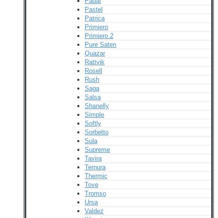
Padar
Pastel
Patrica
Primiero
Primiero 2
Pure Saten
Quazar
Rattvik
Rosell
Rush
Saga
Salsa
Shanelly
Simple
Softly
Sorbetto
Sula
Supreme
Tavira
Ternura
Thermic
Tove
Tromso
Ursa
Valdez