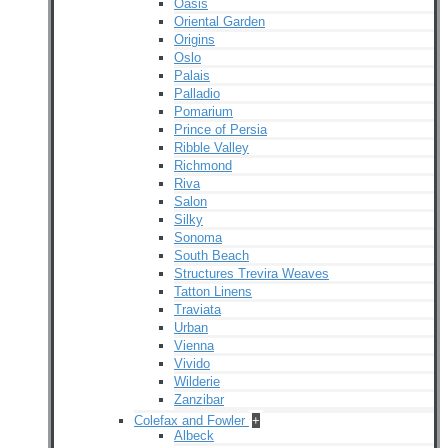
Oasis
Oriental Garden
Origins
Oslo
Palais
Palladio
Pomarium
Prince of Persia
Ribble Valley
Richmond
Riva
Salon
Silky
Sonoma
South Beach
Structures Trevira Weaves
Tatton Linens
Traviata
Urban
Vienna
Vivido
Wilderie
Zanzibar
Colefax and Fowler
+
Albeck