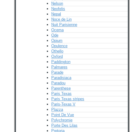
Nelson
Neofelis
Nepal
Noce de Lin
Nuit Parisienne
Ocema
Ode
Opium
Opulence
Othello
Oxford
Paddington
Palmares
Parade
Paradisiaca
Paradou
Parenthese
Paris Texas
Paris Texas stripes
Paris-Texas V
Plazza
Point De Vue
Polychromie
Porte Des Lilas
Pretoria