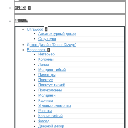
ФРЕСКИ
+
ЛЕПНИНА
Ultrawood
+
Архитектурный декор
Структура
Декор Дизайн (Decor Dizayn)
Европласт
+
Интерьер
Колонны
Линии
Молдинг гибкий
Пилястры
Плинтус
Плинтус гибкий
Полуколонны
Молдинги
Карнизы
Угловые элементы
Розетки
Карниз гибкий
Фасад
Дверной декор