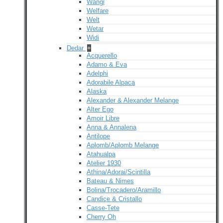
Wangi
Welfare
Welt
Wetar
Widi
Dedar
+
Acquerello
Adamo & Eva
Adelphi
Adorabile Alpaca
Alaska
Alexander & Alexander Melange
Alter Ego
Amoir Libre
Anna & Annalena
Antilope
Aplomb/Aplomb Melange
Atahualpa
Atelier 1930
Athina/Adorai/Scintilla
Bateau & Nimes
Bolina/Trocadero/Aramillo
Candice & Cristallo
Casse-Tete
Cherry Oh