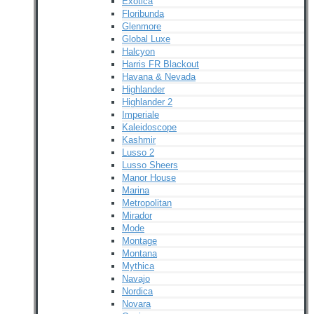
Exotica
Floribunda
Glenmore
Global Luxe
Halcyon
Harris FR Blackout
Havana & Nevada
Highlander
Highlander 2
Imperiale
Kaleidoscope
Kashmir
Lusso 2
Lusso Sheers
Manor House
Marina
Metropolitan
Mirador
Mode
Montage
Montana
Mythica
Navajo
Nordica
Novara