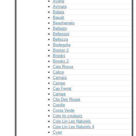
Ayana
Aymara
Balata
Basalt
Beauharnais
Bellagio
Bellerose
Bellezza
Bodeguita
Boston 2
Brooks
Brooks 2
Cala Rossa
Calice
Camara
Campo
Cap Ferrat
Carrare
Cite Des Roses
Corolle
Costa Verde
Cote lin couleurs
Cote Lin Les Naturels
Cote Lin Les Naturels 4
Cyan