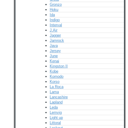
Gronzo
Hoku
Ida
Indigo
Interval
J.Air
Jagger
Jamrock
Java
Jersey
June
Kenai
Kingston II
Kobe
Komodo
Korso
La Roca
Lama
Lancashire
Lapland
Leda
Lemvig
Light up
Littoral
Lockout