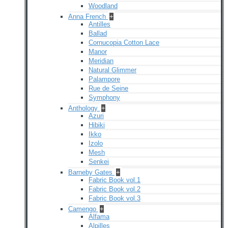
Woodland
Anna French
+
Antilles
Ballad
Cornucopia Cotton Lace
Manor
Meridian
Natural Glimmer
Palampore
Rue de Seine
Symphony
Anthology
+
Azuri
Hibiki
Ikko
Izolo
Mesh
Senkei
Barneby Gates
+
Fabric Book vol.1
Fabric Book vol.2
Fabric Book vol.3
Camengo
+
Alfama
Alpilles