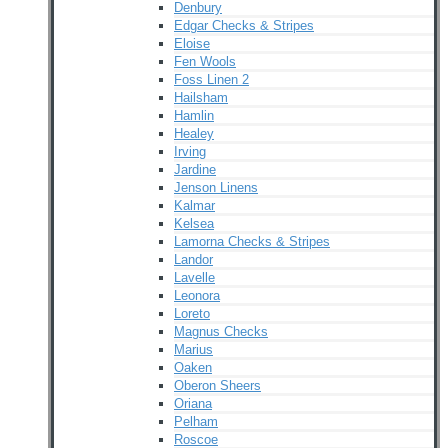
Denbury
Edgar Checks & Stripes
Eloise
Fen Wools
Foss Linen 2
Hailsham
Hamlin
Healey
Irving
Jardine
Jenson Linens
Kalmar
Kelsea
Lamorna Checks & Stripes
Landor
Lavelle
Leonora
Loreto
Magnus Checks
Marius
Oaken
Oberon Sheers
Oriana
Pelham
Roscoe