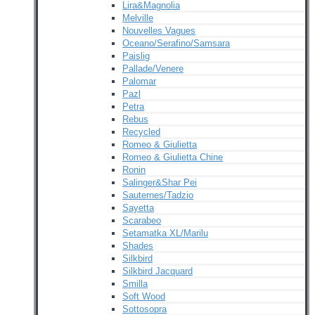
Lira&Magnolia
Melville
Nouvelles Vagues
Oceano/Serafino/Samsara
Paislig
Pallade/Venere
Palomar
Pazl
Petra
Rebus
Recycled
Romeo & Giulietta
Romeo & Giulietta Chine
Ronin
Salinger&Shar Pei
Sauternes/Tadzio
Sayetta
Scarabeo
Setamatka XL/Marilu
Shades
Silkbird
Silkbird Jacquard
Smilla
Soft Wood
Sottosopra