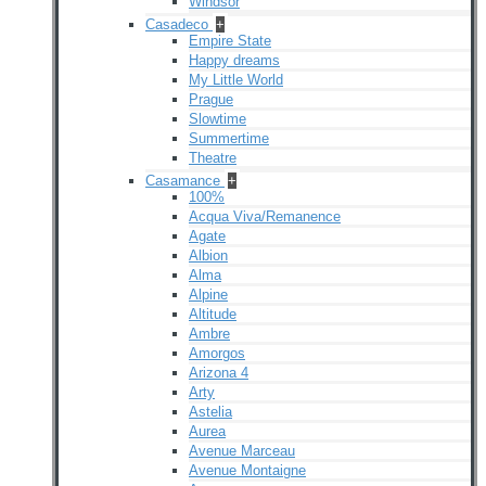
Windsor
Casadeco
+
Empire State
Happy dreams
My Little World
Prague
Slowtime
Summertime
Theatre
Casamance
+
100%
Acqua Viva/Remanence
Agate
Albion
Alma
Alpine
Altitude
Ambre
Amorgos
Arizona 4
Arty
Astelia
Aurea
Avenue Marceau
Avenue Montaigne