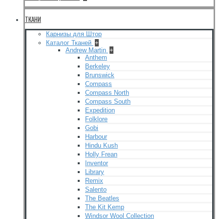
ТКАНИ
Карнизы для Штор
Каталог Тканей
+
Andrew Martin
+
Anthem
Berkeley
Brunswick
Compass
Compass North
Compass South
Expedition
Folklore
Gobi
Harbour
Hindu Kush
Holly Frean
Inventor
Library
Remix
Salento
The Beatles
The Kit Kemp
Windsor Wool Collection