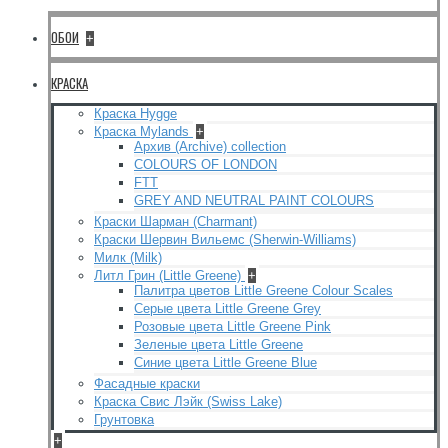
ОБОИ
+
КРАСКА
Краска Hygge
Краска Mylands
+
Архив (Archive) collection
COLOURS OF LONDON
FTT
GREY AND NEUTRAL PAINT COLOURS
Краски Шарман (Charmant)
Краски Шервин Вильемс (Sherwin-Williams)
Милк (Milk)
Литл Грин (Little Greene)
+
Палитра цветов Little Greene Colour Scales
Серые цвета Little Greene Grey
Розовые цвета Little Greene Pink
Зеленые цвета Little Greene
Синие цвета Little Greene Blue
Фасадные краски
Краска Свис Лэйк (Swiss Lake)
Грунтовка
+