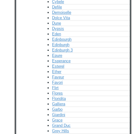
Cybele
Defile
Demoiselle
Dolce Vita
Dune
Dypsis
Eden
Edinbourgh
Edinburgh
Edinburgh 3
Epure
Esperance
Esterel
Ether
Faveur
Favori
Flirt
Flores
Floridita
Galliera
Garbo
Giardini
Grace
Grand Duc
Grey Hills