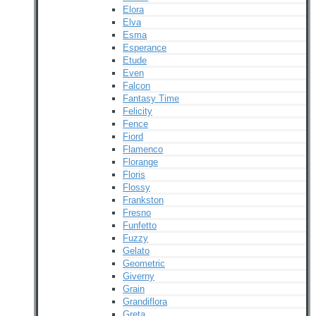
Elora
Elva
Esma
Esperance
Etude
Even
Falcon
Fantasy Time
Felicity
Fence
Fiord
Flamenco
Florange
Floris
Flossy
Frankston
Fresno
Funfetto
Fuzzy
Gelato
Geometric
Giverny
Grain
Grandiflora
Greta