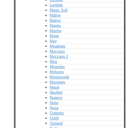
Lombok
Magic Soft
Maline
Malmo
Manitu
Mantra
Marie
May
Meadows
Mezzano
Mezzano 2
Mira
Mirandes
Molveno
Monteverde
Moonway
Nepal
Neufeld
Nuance
Nube
Nusa
Outboho
Outfit
Outland