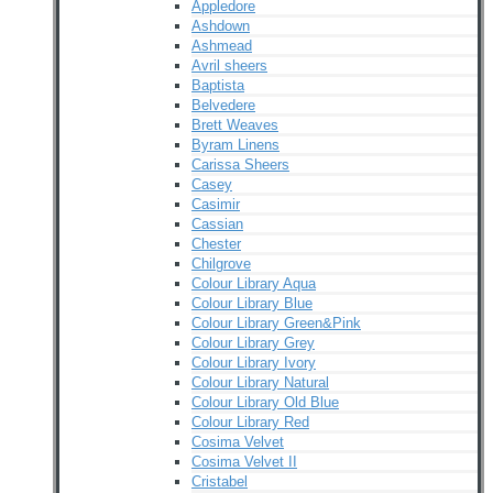
Appledore
Ashdown
Ashmead
Avril sheers
Baptista
Belvedere
Brett Weaves
Byram Linens
Carissa Sheers
Casey
Casimir
Cassian
Chester
Chilgrove
Colour Library Aqua
Colour Library Blue
Colour Library Green&Pink
Colour Library Grey
Colour Library Ivory
Colour Library Natural
Colour Library Old Blue
Colour Library Red
Cosima Velvet
Cosima Velvet II
Cristabel