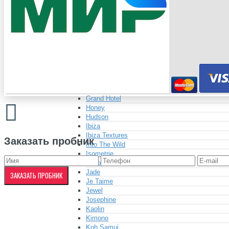
Elite
Elite Textures
Esprit 3
Espuma
Evanescence
Evanescence Textures
Fjord
Gaia
Galway
Granada
Grand Hotel
Honey
Hudson
Ibiza
Ibiza Textures
Заказать пробник
Into The Wild
Isometrie
Isotope
Jade
ЗАКАЗАТЬ ПРОБНИК
Je Taime
Jewel
Josephine
Kaolin
Kimono
Koh Samui