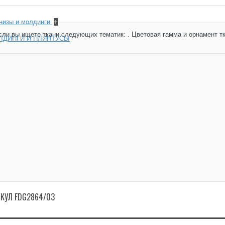
рнизы и молдинги
+
сли вы ищете ткани следующих тематик: . Цветовая гамма и орнамент т
ЛДИНГИ И ПЛИНТУСЫ
ИКУЛ FDG2864/03