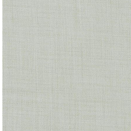
Литл Грин (Little Greene)
+
Палитра цветов Little Greene Colour Scales
Серые цвета Little Greene Grey
Розовые цвета Little Greene Pink
Зеленые цвета Little Greene
Синие цвета Little Greene Blue
Фасадные краски
Краска Свис Лэйк (Swiss Lake)
Грунтовка
+
ФРЕСКИ
+
ЛЕПНИНА
Ultrawood
+
Архитектурный декор
Структура
Декор Дизайн (Decor Dizayn)
Европласт
+
Интерьер
Колонны
Линии
Молдинг гибкий
Пилястры