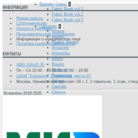
Barneby Gates
+
ИНФОРМАЦИЯ
Fabric Book vol.1
Fabric Book vol.2
Режим работы
Fabric Book vol.3
Сотрудничество
Camengo
+
Оплата и доставка
Alfama
Пользовательское соглашение
Alpilles
Информации о юридическом лице
Alpilles Sheers
Политика конфиденциальности
Amazone
КОНТАКТЫ
Anouchka
Belem
Biarritz
(495) 109-02-76
Bonheur
Пн – Сб 10:00 – 20:00 Вс 10:00 – 19:00
Boomerang
ЦДиИ "Expostroy" 2 павильон, место 67
Bruges
Москва, Нахимовский проспект 24 с 1, 2 павильон, 1 этаж, стен
Cancale
Carioca
Всемобои 2018-2026
Chicago
Choregraphie
Coulisse 2
Cuzco
Delicatesse
Divine
Dreams
East Village