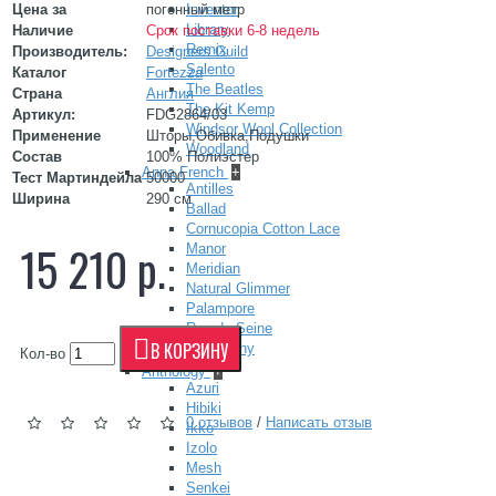
Цена за
погонный метр
Inventor
Library
Наличие
Срок поставки 6-8 недель
Remix
Производитель:
Designers Guild
Salento
Каталог
Fortezza
The Beatles
Страна
Англия
The Kit Kemp
Артикул:
FDG2864/03
Windsor Wool Collection
Применение
Шторы,Обивка,Подушки
Woodland
Состав
100% Полиэстер
Anna French
+
Тест Мартиндейла
50000
Antilles
Ширина
290 см
Ballad
Cornucopia Cotton Lace
15 210 р.
Manor
Meridian
Natural Glimmer
Palampore
Rue de Seine
В КОРЗИНУ
Symphony
Кол-во
Anthology
+
Azuri
Hibiki
0 отзывов
/
Написать отзыв
Ikko
Izolo
Mesh
Senkei