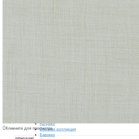
Плинтус
Плинтус гибкий
Полуколонны
Молдинги
Карнизы
Угловые элементы
Розетки
Карниз гибкий
Фасад
Дверной декор
Мавритания
Орак Декор (Orac Decor)
+
3D Wall Covering / 3д обои
Аксен / Axxent
Дурофолам / Durofoam
Интерьерный декор
Люксус / Luxxus
Новая классика / New Classics
Современный / Modern
Современный 2.0 / Modern 2.0
Ульф Мориц / Ulf Moritz
Родекор (RoDecor)
+
Ар-Деко
Кликните для просмотра
Базовая коллекция
Барокко
ОПИСАНИЕ