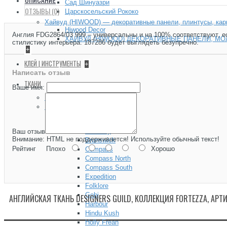
Сад Шинуазри
ОТЗЫВЫ (0)
Царскосельский Рококо
Хайвуд (HIWOOD) — декоративные панели, плинтусы, ка
Hiwood Decor
Англия FDG2864/03 999 – универсальны и на 100% соответствуют, е
ХАЙВУД (HIWOOD) ДЕКОРАТИВНЫЕ ПАНЕЛИ, МО
стилистику интерьера. 187286 будет выглядеть безупречно.
+
КЛЕЙ | ИНСТРУМЕНТЫ
+
Написать отзыв
ТКАНИ
Ваше имя:
Карнизы для Штор
Каталог Тканей
+
Andrew Martin
+
Anthem
Berkeley
Ваш отзыв
Внимание:
HTML не поддерживается! Используйте обычный текст!
Brunswick
Рейтинг
Плохо
Хорошо
Compass
Compass North
Compass South
Expedition
Folklore
Gobi
АНГЛИЙСКАЯ ТКАНЬ DESIGNERS GUILD, КОЛЛЕКЦИЯ FORTEZZA, АРТ
Harbour
Hindu Kush
Holly Frean