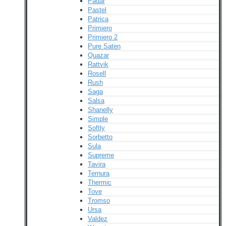
Padar
Pastel
Patrica
Primiero
Primiero 2
Pure Saten
Quazar
Rattvik
Rosell
Rush
Saga
Salsa
Shanelly
Simple
Softly
Sorbetto
Sula
Supreme
Tavira
Ternura
Thermic
Tove
Tromso
Ursa
Valdez