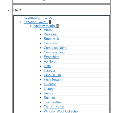
ТКАНИ
Карнизы для Штор
Каталог Тканей
+
Andrew Martin
+
Anthem
Berkeley
Brunswick
Compass
Compass North
Compass South
Expedition
Folklore
Gobi
Harbour
Hindu Kush
Holly Frean
Inventor
Library
Remix
Salento
The Beatles
The Kit Kemp
Windsor Wool Collection