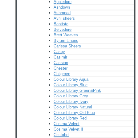
Appledore
Ashdown
Ashmead
Avril sheers
Baptista
Belvedere
Brett Weaves
Byram Linens
Carissa Sheers
Casey
Casimir
Cassian
Chester
Chilgrove
Colour Library Aqua
Colour Library Blue
Colour Library Green&Pink
Colour Library Grey
Colour Library Ivory
Colour Library Natural
Colour Library Old Blue
Colour Library Red
Cosima Velvet
Cosima Velvet II
Cristabel