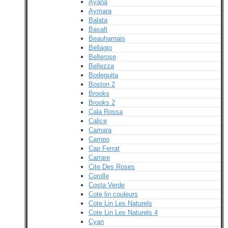
Ayana
Aymara
Balata
Basalt
Beauharnais
Bellagio
Bellerose
Bellezza
Bodeguita
Boston 2
Brooks
Brooks 2
Cala Rossa
Calice
Camara
Campo
Cap Ferrat
Carrare
Cite Des Roses
Corolle
Costa Verde
Cote lin couleurs
Cote Lin Les Naturels
Cote Lin Les Naturels 4
Cyan