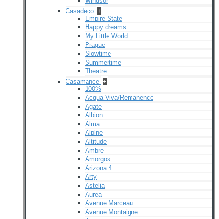
Windsor
Casadeco
+
Empire State
Happy dreams
My Little World
Prague
Slowtime
Summertime
Theatre
Casamance
+
100%
Acqua Viva/Remanence
Agate
Albion
Alma
Alpine
Altitude
Ambre
Amorgos
Arizona 4
Arty
Astelia
Aurea
Avenue Marceau
Avenue Montaigne