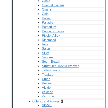
Oasis
Oriental Garden
Origins
Oslo
Palais
Palladio
Pomarium
Prince of Persia
Ribble Valley
Richmond
Riva
Salon
Silky
Sonoma
South Beach
Structures Trevira Weaves
Tatton Linens
Traviata
Urban
Vienna
Vivido
Wilderie
Zanzibar
Colefax and Fowler
+
Albeck