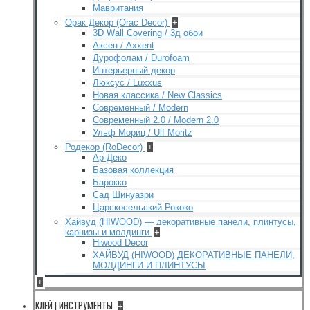
Мавритания
Орак Декор (Orac Decor)
+
3D Wall Covering / 3д обои
Аксен / Axxent
Дурофолам / Durofoam
Интерьерный декор
Люксус / Luxxus
Новая классика / New Classics
Современный / Modern
Современный 2.0 / Modern 2.0
Ульф Мориц / Ulf Moritz
Родекор (RoDecor)
+
Ар-Деко
Базовая коллекция
Барокко
Сад Шинуазри
Царскосельский Рококо
Хайвуд (HIWOOD) — декоративные панели, плинтусы,
карнизы и молдинги
+
Hiwood Decor
ХАЙВУД (HIWOOD) ДЕКОРАТИВНЫЕ ПАНЕЛИ,
МОЛДИНГИ И ПЛИНТУСЫ
+
КЛЕЙ | ИНСТРУМЕНТЫ
+