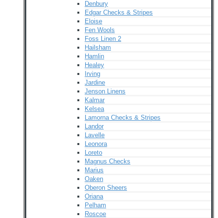
Denbury
Edgar Checks & Stripes
Eloise
Fen Wools
Foss Linen 2
Hailsham
Hamlin
Healey
Irving
Jardine
Jenson Linens
Kalmar
Kelsea
Lamorna Checks & Stripes
Landor
Lavelle
Leonora
Loreto
Magnus Checks
Marius
Oaken
Oberon Sheers
Oriana
Pelham
Roscoe