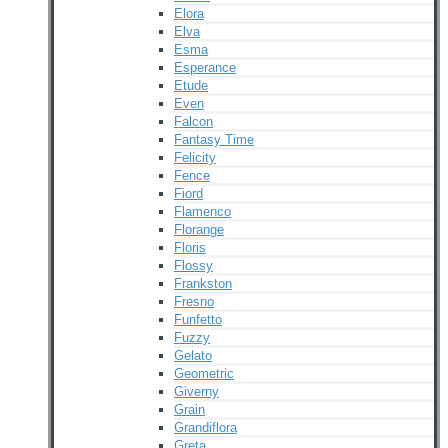
Elora
Elva
Esma
Esperance
Etude
Even
Falcon
Fantasy Time
Felicity
Fence
Fiord
Flamenco
Florange
Floris
Flossy
Frankston
Fresno
Funfetto
Fuzzy
Gelato
Geometric
Giverny
Grain
Grandiflora
Greta