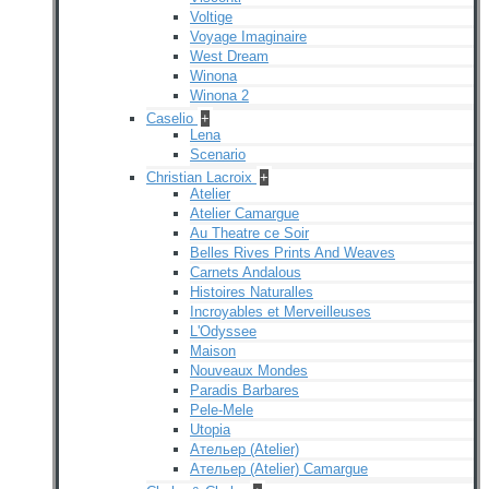
Voltige
Voyage Imaginaire
West Dream
Winona
Winona 2
Caselio
+
Lena
Scenario
Christian Lacroix
+
Atelier
Atelier Camargue
Au Theatre ce Soir
Belles Rives Prints And Weaves
Carnets Andalous
Histoires Naturalles
Incroyables et Merveilleuses
L'Odyssee
Maison
Nouveaux Mondes
Paradis Barbares
Pele-Mele
Utopia
Ательер (Atelier)
Ательер (Atelier) Camargue