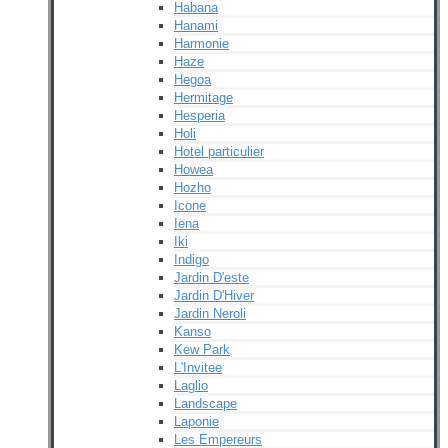
Habana
Hanami
Harmonie
Haze
Hegoa
Hermitage
Hesperia
Holi
Hotel particulier
Howea
Hozho
Icone
Iena
Iki
Indigo
Jardin D'este
Jardin D'Hiver
Jardin Neroli
Kanso
Kew Park
L'Invitee
Laglio
Landscape
Laponie
Les Empereurs