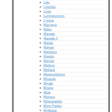
Lido
Linefolia
Linen
Luminescence
Lyrique
Machaya
Maka
Manade
Manade 3
Manali
Margay
Mariposa
Maruko
Mayfair
Medicis
Melukat
Metamorphose
Minaude
Miyabi
Moana
Mola
Monaco
Monographie
Mont Palatin
Mythique