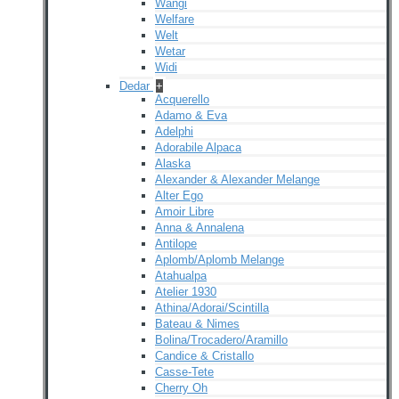
Wangi
Welfare
Welt
Wetar
Widi
Dedar
+
Acquerello
Adamo & Eva
Adelphi
Adorabile Alpaca
Alaska
Alexander & Alexander Melange
Alter Ego
Amoir Libre
Anna & Annalena
Antilope
Aplomb/Aplomb Melange
Atahualpa
Atelier 1930
Athina/Adorai/Scintilla
Bateau & Nimes
Bolina/Trocadero/Aramillo
Candice & Cristallo
Casse-Tete
Cherry Oh