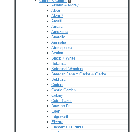
Clarke & Clarke
+
Albany & Moray
Alvar
Alvar 2
Amalfi
Amara
Amazonia
Anatolia
Animalia
Atmosphere
Avalon
Black + White
Botanica
Botanical Wonders
Breegan Jane x Clarke & Clarke
Bukhara
Cadoro
Castle Garden
Colony
Cote D`azur
Dawson Fr
Eden
Edgeworth
Electro
Elementa Fr Prints