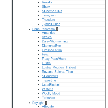
Rosella
Shaw
Slucerne Silks
Tennyson
Theodore
Tyndall Linen
Dana Panorama
+
Amandes
Azalea
Daisy/Rio morning
Diamond/Eve
Eveline/Latika
Feliz
Flaxy Pass/Haze
Lustra
Lustra, Moutlon, Thibaut
Ravana, Selena, Tilda
St.Andrews
Travertine
Uxia/Bluebell
Wisteria
Woolly Mood
Yorkshire
Daylight
+
Affogato