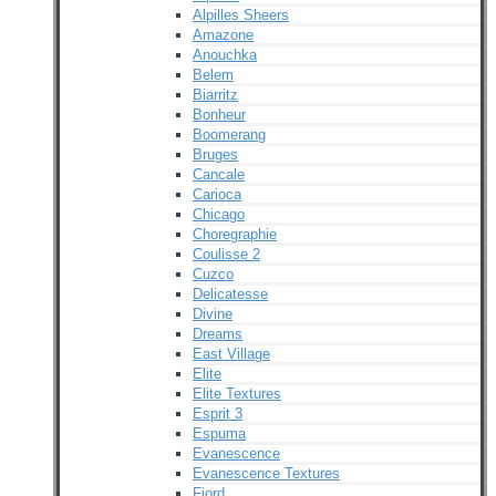
Alpilles Sheers
Amazone
Anouchka
Belem
Biarritz
Bonheur
Boomerang
Bruges
Cancale
Carioca
Chicago
Choregraphie
Coulisse 2
Cuzco
Delicatesse
Divine
Dreams
East Village
Elite
Elite Textures
Esprit 3
Espuma
Evanescence
Evanescence Textures
Fjord