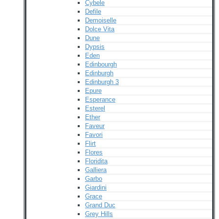
Cybele
Defile
Demoiselle
Dolce Vita
Dune
Dypsis
Eden
Edinbourgh
Edinburgh
Edinburgh 3
Epure
Esperance
Esterel
Ether
Faveur
Favori
Flirt
Flores
Floridita
Galliera
Garbo
Giardini
Grace
Grand Duc
Grey Hills