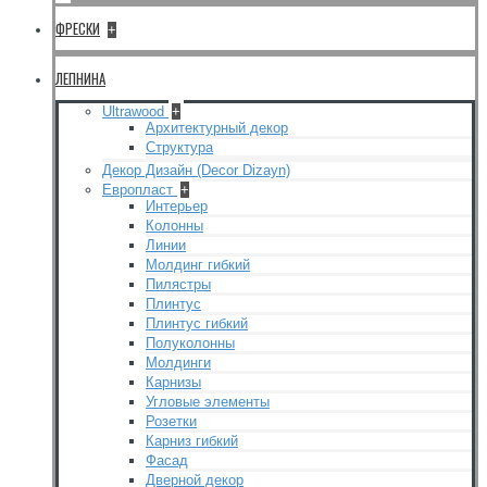
ФРЕСКИ
+
ЛЕПНИНА
Ultrawood
+
Архитектурный декор
Структура
Декор Дизайн (Decor Dizayn)
Европласт
+
Интерьер
Колонны
Линии
Молдинг гибкий
Пилястры
Плинтус
Плинтус гибкий
Полуколонны
Молдинги
Карнизы
Угловые элементы
Розетки
Карниз гибкий
Фасад
Дверной декор