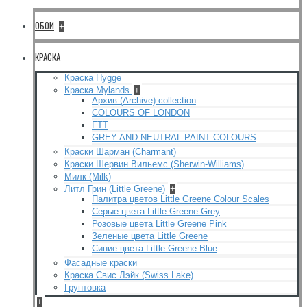
ОБОИ
+
КРАСКА
Краска Hygge
Краска Mylands
+
Архив (Archive) collection
COLOURS OF LONDON
FTT
GREY AND NEUTRAL PAINT COLOURS
Краски Шарман (Charmant)
Краски Шервин Вильемс (Sherwin-Williams)
Милк (Milk)
Литл Грин (Little Greene)
+
Палитра цветов Little Greene Colour Scales
Серые цвета Little Greene Grey
Розовые цвета Little Greene Pink
Зеленые цвета Little Greene
Синие цвета Little Greene Blue
Фасадные краски
Краска Свис Лэйк (Swiss Lake)
Грунтовка
+