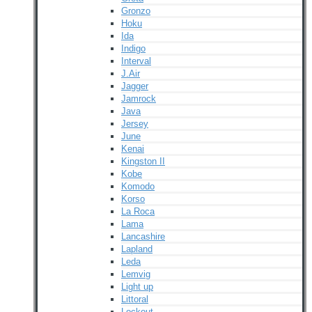
Gronzo
Hoku
Ida
Indigo
Interval
J.Air
Jagger
Jamrock
Java
Jersey
June
Kenai
Kingston II
Kobe
Komodo
Korso
La Roca
Lama
Lancashire
Lapland
Leda
Lemvig
Light up
Littoral
Lockout