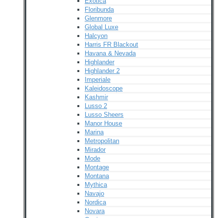
Exotica
Floribunda
Glenmore
Global Luxe
Halcyon
Harris FR Blackout
Havana & Nevada
Highlander
Highlander 2
Imperiale
Kaleidoscope
Kashmir
Lusso 2
Lusso Sheers
Manor House
Marina
Metropolitan
Mirador
Mode
Montage
Montana
Mythica
Navajo
Nordica
Novara