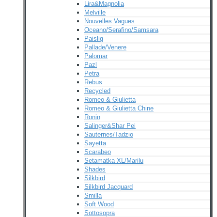
Lira&Magnolia
Melville
Nouvelles Vagues
Oceano/Serafino/Samsara
Paislig
Pallade/Venere
Palomar
Pazl
Petra
Rebus
Recycled
Romeo & Giulietta
Romeo & Giulietta Chine
Ronin
Salinger&Shar Pei
Sauternes/Tadzio
Sayetta
Scarabeo
Setamatka XL/Marilu
Shades
Silkbird
Silkbird Jacquard
Smilla
Soft Wood
Sottosopra