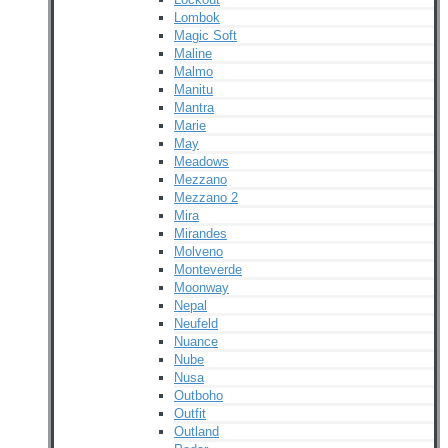
Lombok
Magic Soft
Maline
Malmo
Manitu
Mantra
Marie
May
Meadows
Mezzano
Mezzano 2
Mira
Mirandes
Molveno
Monteverde
Moonway
Nepal
Neufeld
Nuance
Nube
Nusa
Outboho
Outfit
Outland