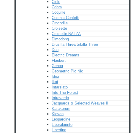
Cielo
Cobra
Coquille
Cosmic Confetti
Crocodile
Croisette
Croisette BALZA
Dimodong
Drusilla Three/Sibilla Three
Duo
Electric Dreams
Flaubert
Genoa
Geometric Pic Nic
Idea
Ikat
Intarsiato
Into The Forest
Intraverdo
Jacquards & Selected Weaves II
Karakorum
Kievan
Leopardine
Liberabirinto
Libertino