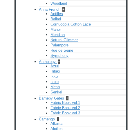
Woodland
Anna French
+
Antilles
Ballad
Cornucopia Cotton Lace
Manor
Meridian
Natural Glimmer
Palampore
Rue de Seine
Symphony
Anthology
+
Azuri
Hibiki
Ikko
Izolo
Mesh
Senkei
Barneby Gates
+
Fabric Book vol.1
Fabric Book vol.2
Fabric Book vol.3
Camengo
+
Alfama
Alpilles