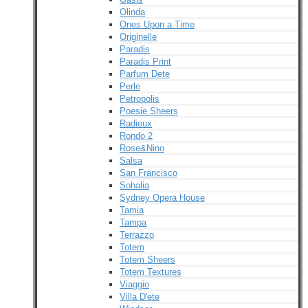
Olinda
Ones Upon a Time
Originelle
Paradis
Paradis Print
Parfum Dete
Perle
Petropolis
Poesie Sheers
Radieux
Rondo 2
Rose&Nino
Salsa
San Francisco
Sohalia
Sydney Opera House
Tamia
Tampa
Terrazzo
Totem
Totem Sheers
Totem Textures
Viaggio
Villa D'ete