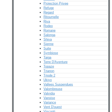
Projection Privee
Refuge
Regard
Ritournelle
Riva
Rodeo
Romane
Salonga
Shiva
Sienne
Suite
Symbiose
Taiga
Terre D'Aventure
Topaze
Trianon
Triode 2
Ukiyo
Vallees Suspendues
Valombreuse
Valvidia
Vanoise
Variance
Vent D'ouest
Visconti