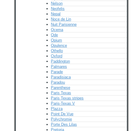
Nelson
Neofelis
Nepal
Noce de Lin
Nuit Parisienne
Ocema
Ode
Opium
Opulence
Othello
Oxford
Paddington
Palmares
Parade
Paradisiaca
Paradou
Parenthese
Paris Texas
Paris Texas stripes
Paris-Texas V
Plazza
Point De Vue
Polychromie
Porte Des Lilas
Pretoria