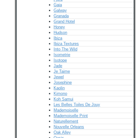
Gaia
Galway
Granada
Grand Hotel
Honey
Hudson
Ibiza
Ibiza Textures
Into The Wild
Isometrie
Isotope
Jade
Je Taime
Jewel
Josephine
Kaolin
Kimono
Koh Samui
Les Belles Toiles De Jouy
Mademoiselle
Mademoiselle Print
Naturellement
Nouvelle Orleans
Oak Alley
Oasis