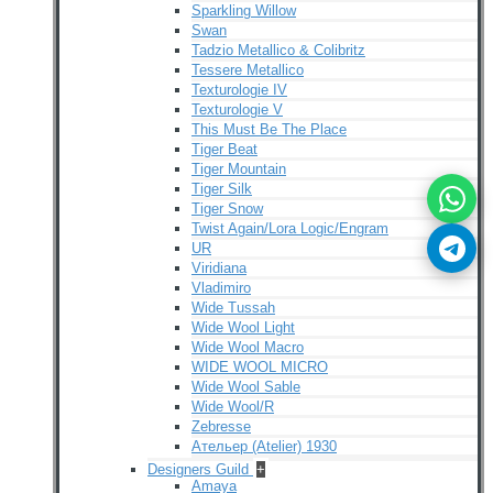
Sparkling Willow
Swan
Tadzio Metallico & Colibritz
Tessere Metallico
Texturologie IV
Texturologie V
This Must Be The Place
Tiger Beat
Tiger Mountain
Tiger Silk
Tiger Snow
Twist Again/Lora Logic/Engram
UR
Viridiana
Vladimiro
Wide Tussah
Wide Wool Light
Wide Wool Macro
WIDE WOOL MICRO
Wide Wool Sable
Wide Wool/R
Zebresse
Ательер (Atelier) 1930
Designers Guild
+
Amaya