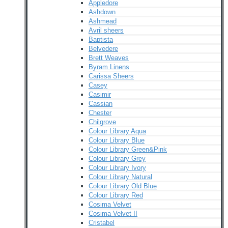
Appledore
Ashdown
Ashmead
Avril sheers
Baptista
Belvedere
Brett Weaves
Byram Linens
Carissa Sheers
Casey
Casimir
Cassian
Chester
Chilgrove
Colour Library Aqua
Colour Library Blue
Colour Library Green&Pink
Colour Library Grey
Colour Library Ivory
Colour Library Natural
Colour Library Old Blue
Colour Library Red
Cosima Velvet
Cosima Velvet II
Cristabel