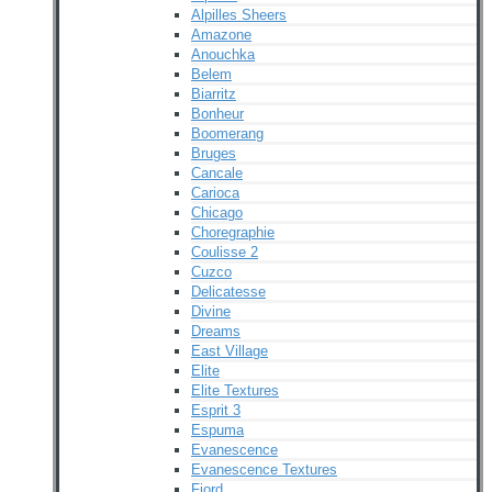
Alpilles Sheers
Amazone
Anouchka
Belem
Biarritz
Bonheur
Boomerang
Bruges
Cancale
Carioca
Chicago
Choregraphie
Coulisse 2
Cuzco
Delicatesse
Divine
Dreams
East Village
Elite
Elite Textures
Esprit 3
Espuma
Evanescence
Evanescence Textures
Fjord