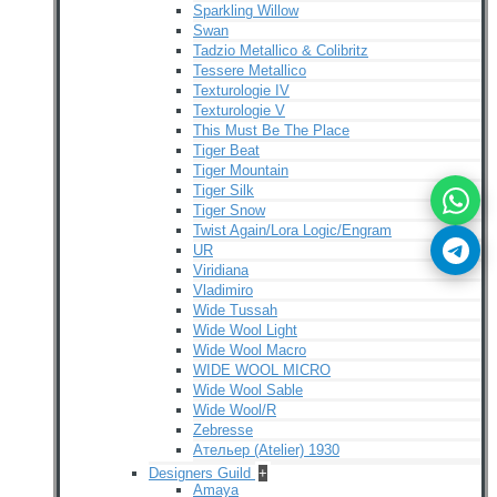
Sparkling Willow
Swan
Tadzio Metallico & Colibritz
Tessere Metallico
Texturologie IV
Texturologie V
This Must Be The Place
Tiger Beat
Tiger Mountain
Tiger Silk
Tiger Snow
Twist Again/Lora Logic/Engram
UR
Viridiana
Vladimiro
Wide Tussah
Wide Wool Light
Wide Wool Macro
WIDE WOOL MICRO
Wide Wool Sable
Wide Wool/R
Zebresse
Ательер (Atelier) 1930
Designers Guild
+
Amaya