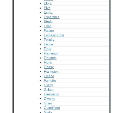
Elora
Elva
Esma
Esperance
Etude
Even
Falcon
Fantasy Time
Felicity
Fence
Fiord
Flamenco
Florange
Floris
Flossy
Frankston
Fresno
Funfetto
Fuzzy
Gelato
Geometric
Giverny
Grain
Grandiflora
Greta