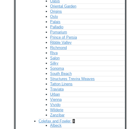
Oasis
Oriental Garden
Origins
Oslo
Palais
Palladio
Pomarium
Prince of Persia
Ribble Valley
Richmond
Riva
Salon
Silky
Sonoma
South Beach
Structures Trevira Weaves
Tatton Linens
Traviata
Urban
Vienna
Vivido
Wilderie
Zanzibar
Colefax and Fowler
+
Albeck