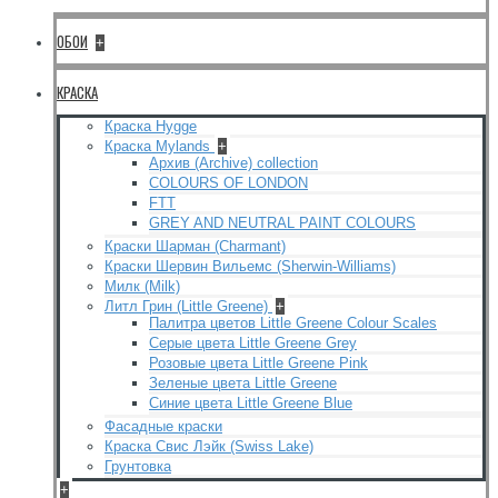
ОБОИ
+
КРАСКА
Краска Hygge
Краска Mylands
+
Архив (Archive) collection
COLOURS OF LONDON
FTT
GREY AND NEUTRAL PAINT COLOURS
Краски Шарман (Charmant)
Краски Шервин Вильемс (Sherwin-Williams)
Милк (Milk)
Литл Грин (Little Greene)
+
Палитра цветов Little Greene Colour Scales
Серые цвета Little Greene Grey
Розовые цвета Little Greene Pink
Зеленые цвета Little Greene
Синие цвета Little Greene Blue
Фасадные краски
Краска Свис Лэйк (Swiss Lake)
Грунтовка
+