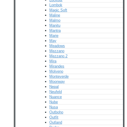
Lombok
Magic Soft
Maline
Malmo
Manitu
Mantra
Marie
May
Meadows
Mezzano
Mezzano 2
Mira
Mirandes
Molveno
Monteverde
Moonway
Nepal
Neufeld
Nuance
Nube
Nusa
Outboho
Outfit
Outland