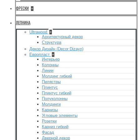
ФРЕСКИ
+
ЛЕПНИНА
Ultrawood
+
Архитектурный декор
Структура
Декор Дизайн (Decor Dizayn)
Европласт
+
Интерьер
Колонны
Линии
Молдинг гибкий
Пилястры
Плинтус
Плинтус гибкий
Полуколонны
Молдинги
Карнизы
Угловые элементы
Розетки
Карниз гибкий
Фасад
Дверной декор