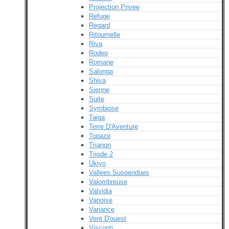
Projection Privee
Refuge
Regard
Ritournelle
Riva
Rodeo
Romane
Salonga
Shiva
Sienne
Suite
Symbiose
Taiga
Terre D'Aventure
Topaze
Trianon
Triode 2
Ukiyo
Vallees Suspendues
Valombreuse
Valvidia
Vanoise
Variance
Vent D'ouest
Visconti