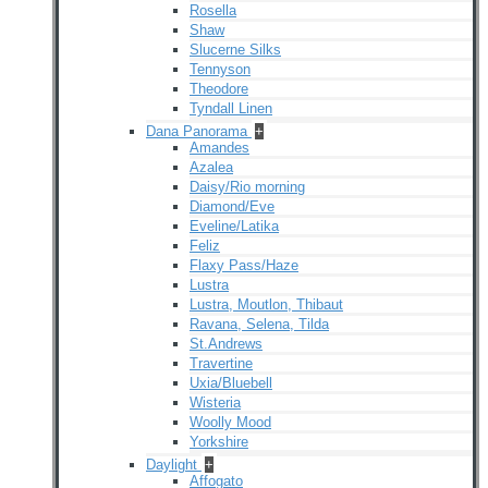
Rosella
Shaw
Slucerne Silks
Tennyson
Theodore
Tyndall Linen
Dana Panorama
+
Amandes
Azalea
Daisy/Rio morning
Diamond/Eve
Eveline/Latika
Feliz
Flaxy Pass/Haze
Lustra
Lustra, Moutlon, Thibaut
Ravana, Selena, Tilda
St.Andrews
Travertine
Uxia/Bluebell
Wisteria
Woolly Mood
Yorkshire
Daylight
+
Affogato