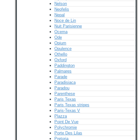
Nelson
Neofelis
Nepal
Noce de Lin
Nuit Parisienne
Ocema
Ode
Opium
Opulence
Othello
Oxford
Paddington
Palmares
Parade
Paradisiaca
Paradou
Parenthese
Paris Texas
Paris Texas stripes
Paris-Texas V
Plazza
Point De Vue
Polychromie
Porte Des Lilas
Pretoria