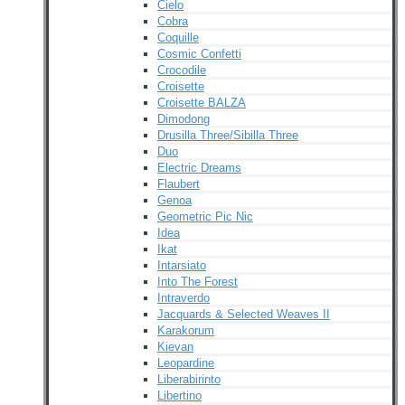
Cielo
Cobra
Coquille
Cosmic Confetti
Crocodile
Croisette
Croisette BALZA
Dimodong
Drusilla Three/Sibilla Three
Duo
Electric Dreams
Flaubert
Genoa
Geometric Pic Nic
Idea
Ikat
Intarsiato
Into The Forest
Intraverdo
Jacquards & Selected Weaves II
Karakorum
Kievan
Leopardine
Liberabirinto
Libertino