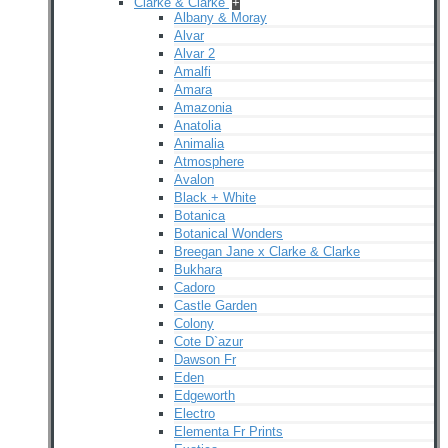
Clarke & Clarke
+
Albany & Moray
Alvar
Alvar 2
Amalfi
Amara
Amazonia
Anatolia
Animalia
Atmosphere
Avalon
Black + White
Botanica
Botanical Wonders
Breegan Jane x Clarke & Clarke
Bukhara
Cadoro
Castle Garden
Colony
Cote D`azur
Dawson Fr
Eden
Edgeworth
Electro
Elementa Fr Prints