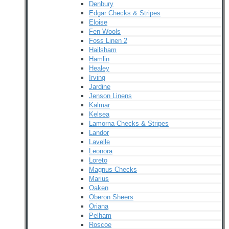
Denbury
Edgar Checks & Stripes
Eloise
Fen Wools
Foss Linen 2
Hailsham
Hamlin
Healey
Irving
Jardine
Jenson Linens
Kalmar
Kelsea
Lamorna Checks & Stripes
Landor
Lavelle
Leonora
Loreto
Magnus Checks
Marius
Oaken
Oberon Sheers
Oriana
Pelham
Roscoe