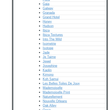
Gaia
Galway
Granada
Grand Hotel
Honey
Hudson
Ibiza
Ibiza Textures
Into The Wild
Isometrie
Isotope
Jade
Je Taime
Jewel
Josephine
Kaolin
Kimono
Koh Samui
Les Belles Toiles De Jouy
Mademoiselle
Mademoiselle Print
Naturellement
Nouvelle Orleans
Oak Alley
Oasis