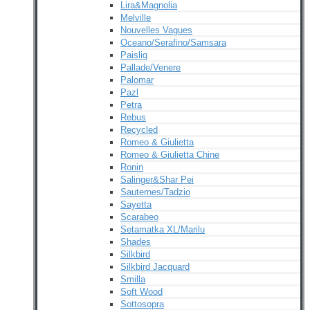
Lira&Magnolia
Melville
Nouvelles Vagues
Oceano/Serafino/Samsara
Paislig
Pallade/Venere
Palomar
Pazl
Petra
Rebus
Recycled
Romeo & Giulietta
Romeo & Giulietta Chine
Ronin
Salinger&Shar Pei
Sauternes/Tadzio
Sayetta
Scarabeo
Setamatka XL/Marilu
Shades
Silkbird
Silkbird Jacquard
Smilla
Soft Wood
Sottosopra