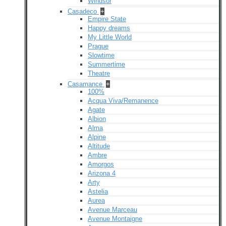
Windsor
Casadeco
+
Empire State
Happy dreams
My Little World
Prague
Slowtime
Summertime
Theatre
Casamance
+
100%
Acqua Viva/Remanence
Agate
Albion
Alma
Alpine
Altitude
Ambre
Amorgos
Arizona 4
Arty
Astelia
Aurea
Avenue Marceau
Avenue Montaigne