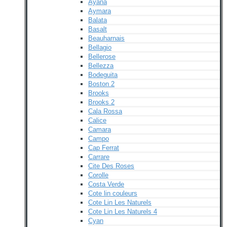
Ayana
Aymara
Balata
Basalt
Beauharnais
Bellagio
Bellerose
Bellezza
Bodeguita
Boston 2
Brooks
Brooks 2
Cala Rossa
Calice
Camara
Campo
Cap Ferrat
Carrare
Cite Des Roses
Corolle
Costa Verde
Cote lin couleurs
Cote Lin Les Naturels
Cote Lin Les Naturels 4
Cyan