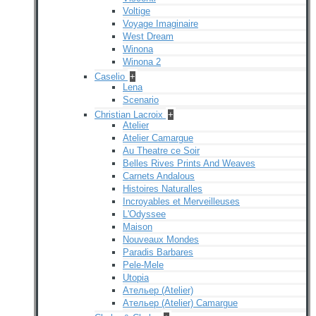
Voltige
Voyage Imaginaire
West Dream
Winona
Winona 2
Caselio
+
Lena
Scenario
Christian Lacroix
+
Atelier
Atelier Camargue
Au Theatre ce Soir
Belles Rives Prints And Weaves
Carnets Andalous
Histoires Naturalles
Incroyables et Merveilleuses
L'Odyssee
Maison
Nouveaux Mondes
Paradis Barbares
Pele-Mele
Utopia
Ательер (Atelier)
Ательер (Atelier) Camargue