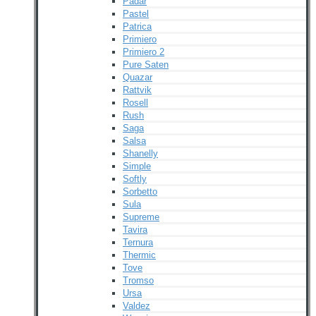
Padar
Pastel
Patrica
Primiero
Primiero 2
Pure Saten
Quazar
Rattvik
Rosell
Rush
Saga
Salsa
Shanelly
Simple
Softly
Sorbetto
Sula
Supreme
Tavira
Ternura
Thermic
Tove
Tromso
Ursa
Valdez