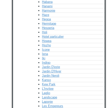
Habana
Hanami
Harmonie
Haze
Hegoa
Hermitage
Hesperia
Holi
Hotel particulier
Howea
Hozho
Icone
Iena
Iki
Indigo
Jardin D'este
Jardin D'Hiver
Jardin Neroli
Kanso
Kew Park
L'Invitee
Laglio
Landscape
Laponie
Les Empereurs