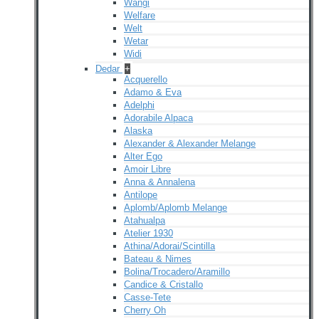
Wangi
Welfare
Welt
Wetar
Widi
Dedar
+
Acquerello
Adamo & Eva
Adelphi
Adorabile Alpaca
Alaska
Alexander & Alexander Melange
Alter Ego
Amoir Libre
Anna & Annalena
Antilope
Aplomb/Aplomb Melange
Atahualpa
Atelier 1930
Athina/Adorai/Scintilla
Bateau & Nimes
Bolina/Trocadero/Aramillo
Candice & Cristallo
Casse-Tete
Cherry Oh