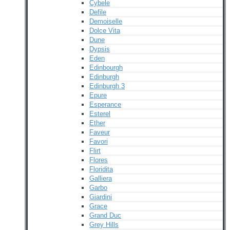
Cybele
Defile
Demoiselle
Dolce Vita
Dune
Dypsis
Eden
Edinbourgh
Edinburgh
Edinburgh 3
Epure
Esperance
Esterel
Ether
Faveur
Favori
Flirt
Flores
Floridita
Galliera
Garbo
Giardini
Grace
Grand Duc
Grey Hills