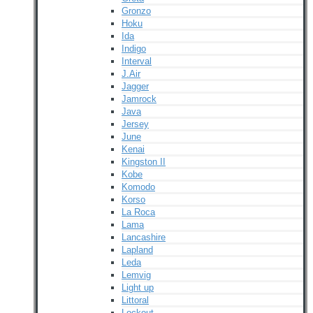
Gronzo
Hoku
Ida
Indigo
Interval
J.Air
Jagger
Jamrock
Java
Jersey
June
Kenai
Kingston II
Kobe
Komodo
Korso
La Roca
Lama
Lancashire
Lapland
Leda
Lemvig
Light up
Littoral
Lockout