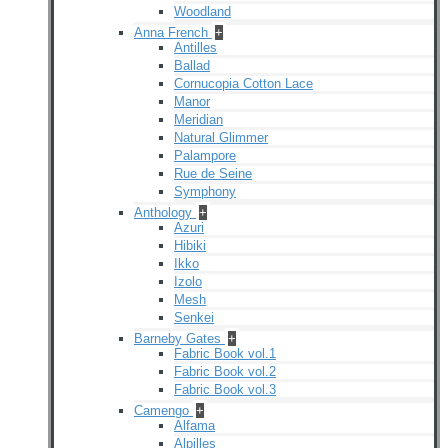
Woodland
Anna French
+
Antilles
Ballad
Cornucopia Cotton Lace
Manor
Meridian
Natural Glimmer
Palampore
Rue de Seine
Symphony
Anthology
+
Azuri
Hibiki
Ikko
Izolo
Mesh
Senkei
Barneby Gates
+
Fabric Book vol.1
Fabric Book vol.2
Fabric Book vol.3
Camengo
+
Alfama
Alpilles