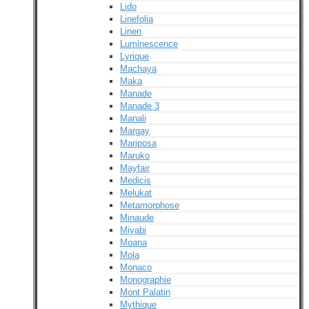
Lido
Linefolia
Linen
Luminescence
Lyrique
Machaya
Maka
Manade
Manade 3
Manali
Margay
Mariposa
Maruko
Mayfair
Medicis
Melukat
Metamorphose
Minaude
Miyabi
Moana
Mola
Monaco
Monographie
Mont Palatin
Mythique