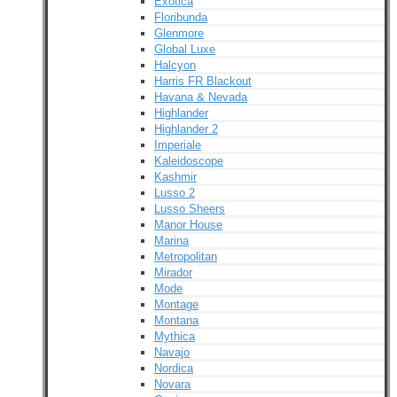
Exotica
Floribunda
Glenmore
Global Luxe
Halcyon
Harris FR Blackout
Havana & Nevada
Highlander
Highlander 2
Imperiale
Kaleidoscope
Kashmir
Lusso 2
Lusso Sheers
Manor House
Marina
Metropolitan
Mirador
Mode
Montage
Montana
Mythica
Navajo
Nordica
Novara