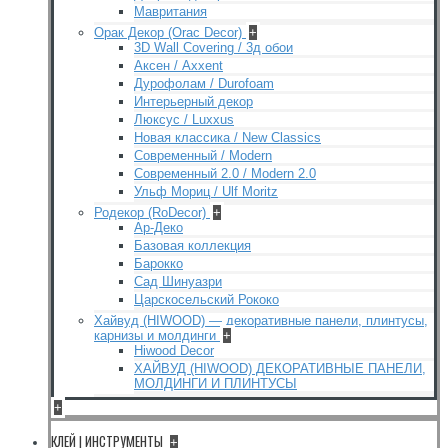
Мавритания
Орак Декор (Orac Decor)
+
3D Wall Covering / 3д обои
Аксен / Axxent
Дурофолам / Durofoam
Интерьерный декор
Люксус / Luxxus
Новая классика / New Classics
Современный / Modern
Современный 2.0 / Modern 2.0
Ульф Мориц / Ulf Moritz
Родекор (RoDecor)
+
Ар-Деко
Базовая коллекция
Барокко
Сад Шинуазри
Царскосельский Рококо
Хайвуд (HIWOOD) — декоративные панели, плинтусы,
карнизы и молдинги
+
Hiwood Decor
ХАЙВУД (HIWOOD) ДЕКОРАТИВНЫЕ ПАНЕЛИ,
МОЛДИНГИ И ПЛИНТУСЫ
+
КЛЕЙ | ИНСТРУМЕНТЫ
+