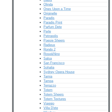
Olinda
Ones Upon a Time
Originelle
Paradis
Paradis Print
Parfum Dete
Perle
Petropolis
Poesie Sheers
Radieux
Rondo 2
Rose&Nino
Salsa
San Francisco
Sohalia
Sydney Opera House
Tamia
Tampa
Terrazzo
Totem
Totem Sheers
Totem Textures
Viaggio
Villa D'ete