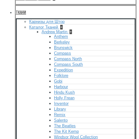
ТКАНИ
Карнизы для Штор
Каталог Тканей
+
Andrew Martin
+
Anthem
Berkeley
Brunswick
Compass
Compass North
Compass South
Expedition
Folklore
Gobi
Harbour
Hindu Kush
Holly Frean
Inventor
Library
Remix
Salento
The Beatles
The Kit Kemp
Windsor Wool Collection