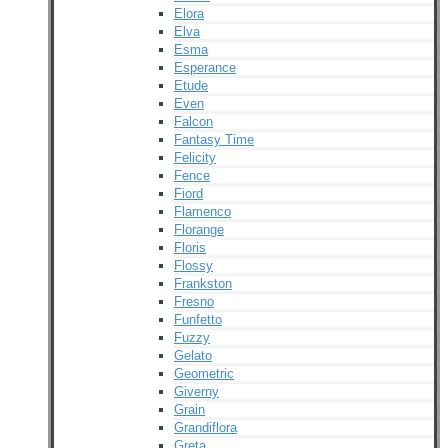
Elora
Elva
Esma
Esperance
Etude
Even
Falcon
Fantasy Time
Felicity
Fence
Fiord
Flamenco
Florange
Floris
Flossy
Frankston
Fresno
Funfetto
Fuzzy
Gelato
Geometric
Giverny
Grain
Grandiflora
Greta