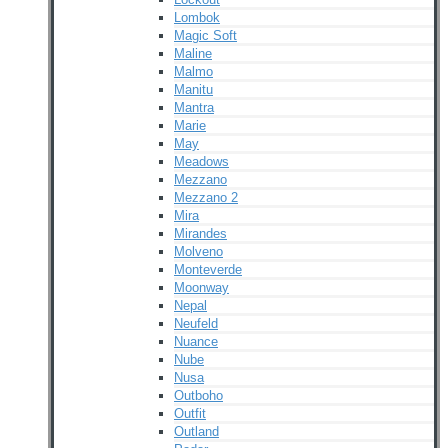
Lombok
Magic Soft
Maline
Malmo
Manitu
Mantra
Marie
May
Meadows
Mezzano
Mezzano 2
Mira
Mirandes
Molveno
Monteverde
Moonway
Nepal
Neufeld
Nuance
Nube
Nusa
Outboho
Outfit
Outland