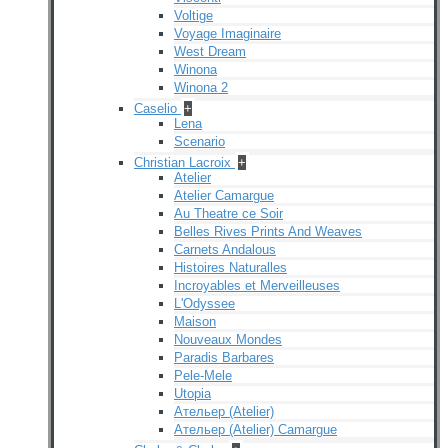
Voltige
Voyage Imaginaire
West Dream
Winona
Winona 2
Caselio
+
Lena
Scenario
Christian Lacroix
+
Atelier
Atelier Camargue
Au Theatre ce Soir
Belles Rives Prints And Weaves
Carnets Andalous
Histoires Naturalles
Incroyables et Merveilleuses
L'Odyssee
Maison
Nouveaux Mondes
Paradis Barbares
Pele-Mele
Utopia
Ательер (Atelier)
Ательер (Atelier) Camargue