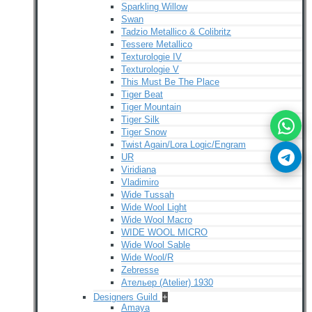
Sparkling Willow
Swan
Tadzio Metallico & Colibritz
Tessere Metallico
Texturologie IV
Texturologie V
This Must Be The Place
Tiger Beat
Tiger Mountain
Tiger Silk
Tiger Snow
Twist Again/Lora Logic/Engram
UR
Viridiana
Vladimiro
Wide Tussah
Wide Wool Light
Wide Wool Macro
WIDE WOOL MICRO
Wide Wool Sable
Wide Wool/R
Zebresse
Ательер (Atelier) 1930
Designers Guild
+
Amaya