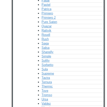
Padar
Pastel
Patrica
Primiero
Primiero 2
Pure Saten
Quazar
Rattvik
Rosell
Rush
Saga
Salsa
Shanelly
Simple
Softly
Sorbetto
Sula
Supreme
Tavira
Ternura
Thermic
Tove
Tromso
Ursa
Valdez