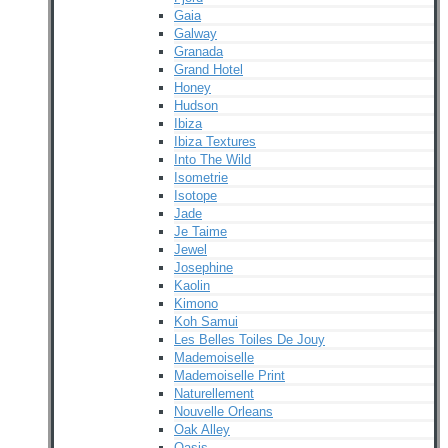
Gaia
Galway
Granada
Grand Hotel
Honey
Hudson
Ibiza
Ibiza Textures
Into The Wild
Isometrie
Isotope
Jade
Je Taime
Jewel
Josephine
Kaolin
Kimono
Koh Samui
Les Belles Toiles De Jouy
Mademoiselle
Mademoiselle Print
Naturellement
Nouvelle Orleans
Oak Alley
Oasis