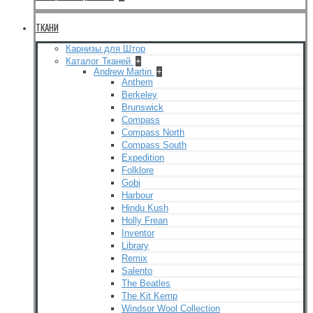
ТКАНИ
Карнизы для Штор
Каталог Тканей
+
Andrew Martin
+
Anthem
Berkeley
Brunswick
Compass
Compass North
Compass South
Expedition
Folklore
Gobi
Harbour
Hindu Kush
Holly Frean
Inventor
Library
Remix
Salento
The Beatles
The Kit Kemp
Windsor Wool Collection