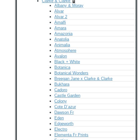
Clarke & Clarke
+
Albany & Moray
Alvar
Alvar 2
Amalfi
Amara
Amazonia
Anatolia
Animalia
Atmosphere
Avalon
Black + White
Botanica
Botanical Wonders
Breegan Jane x Clarke & Clarke
Bukhara
Cadoro
Castle Garden
Colony
Cote D`azur
Dawson Fr
Eden
Edgeworth
Electro
Elementa Fr Prints