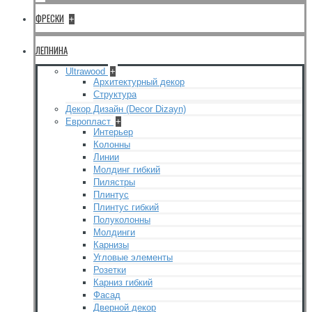
ФРЕСКИ
+
ЛЕПНИНА
Ultrawood
+
Архитектурный декор
Структура
Декор Дизайн (Decor Dizayn)
Европласт
+
Интерьер
Колонны
Линии
Молдинг гибкий
Пилястры
Плинтус
Плинтус гибкий
Полуколонны
Молдинги
Карнизы
Угловые элементы
Розетки
Карниз гибкий
Фасад
Дверной декор