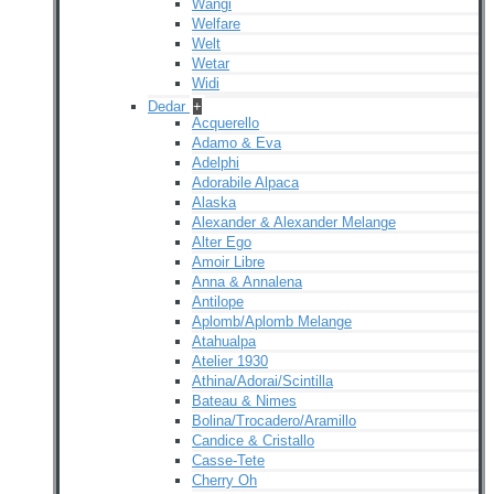
Wangi
Welfare
Welt
Wetar
Widi
Dedar
+
Acquerello
Adamo & Eva
Adelphi
Adorabile Alpaca
Alaska
Alexander & Alexander Melange
Alter Ego
Amoir Libre
Anna & Annalena
Antilope
Aplomb/Aplomb Melange
Atahualpa
Atelier 1930
Athina/Adorai/Scintilla
Bateau & Nimes
Bolina/Trocadero/Aramillo
Candice & Cristallo
Casse-Tete
Cherry Oh