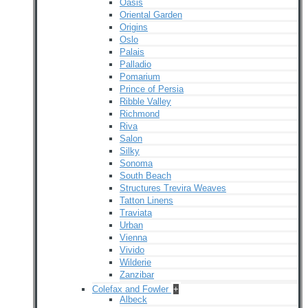
Oasis
Oriental Garden
Origins
Oslo
Palais
Palladio
Pomarium
Prince of Persia
Ribble Valley
Richmond
Riva
Salon
Silky
Sonoma
South Beach
Structures Trevira Weaves
Tatton Linens
Traviata
Urban
Vienna
Vivido
Wilderie
Zanzibar
Colefax and Fowler
+
Albeck