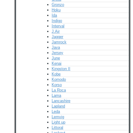
Gronzo
Hoku
Ida
Indigo
Interval
J.Air
Jagger
Jamrock
Java
Jersey
June
Kenai
Kingston II
Kobe
Komodo
Korso
La Roca
Lama
Lancashire
Lapland
Leda
Lemvig
Light up
Littoral
Lockout