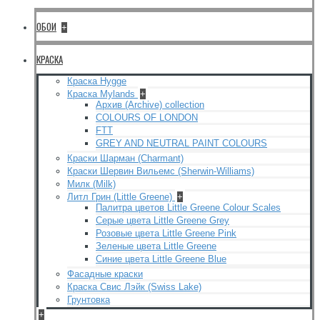
ОБОИ
+
КРАСКА
Краска Hygge
Краска Mylands
+
Архив (Archive) collection
COLOURS OF LONDON
FTT
GREY AND NEUTRAL PAINT COLOURS
Краски Шарман (Charmant)
Краски Шервин Вильемс (Sherwin-Williams)
Милк (Milk)
Литл Грин (Little Greene)
+
Палитра цветов Little Greene Colour Scales
Серые цвета Little Greene Grey
Розовые цвета Little Greene Pink
Зеленые цвета Little Greene
Синие цвета Little Greene Blue
Фасадные краски
Краска Свис Лэйк (Swiss Lake)
Грунтовка
+