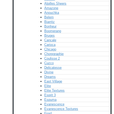
Alpilles Sheers
Amazone
Anouchka
Belem
Biarritz
Bonheur
Boomerang
Bruges
Cancale
Carioca
Chicago
Choregraphie
Coulisse 2
Cuzco
Delicatesse
Divine
Dreams
East Village
Elite
Elite Textures
Esprit 3
Espuma
Evanescence
Evanescence Textures
Fjord