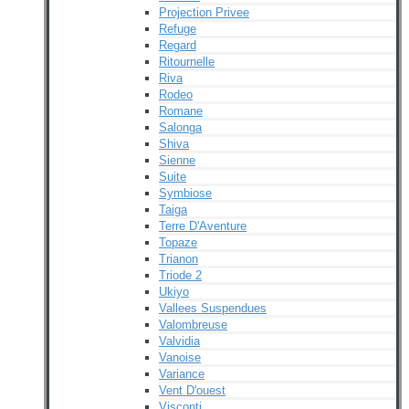
Projection Privee
Refuge
Regard
Ritournelle
Riva
Rodeo
Romane
Salonga
Shiva
Sienne
Suite
Symbiose
Taiga
Terre D'Aventure
Topaze
Trianon
Triode 2
Ukiyo
Vallees Suspendues
Valombreuse
Valvidia
Vanoise
Variance
Vent D'ouest
Visconti