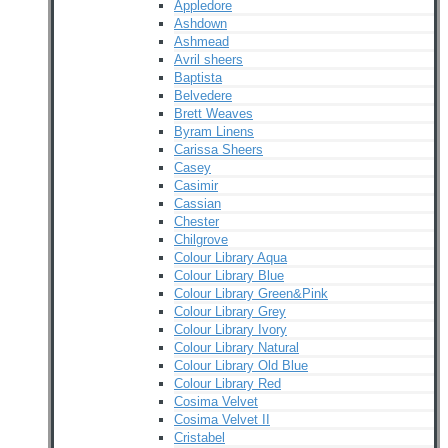
Appledore
Ashdown
Ashmead
Avril sheers
Baptista
Belvedere
Brett Weaves
Byram Linens
Carissa Sheers
Casey
Casimir
Cassian
Chester
Chilgrove
Colour Library Aqua
Colour Library Blue
Colour Library Green&Pink
Colour Library Grey
Colour Library Ivory
Colour Library Natural
Colour Library Old Blue
Colour Library Red
Cosima Velvet
Cosima Velvet II
Cristabel