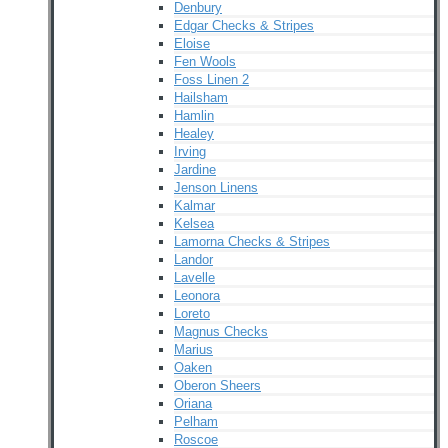
Denbury
Edgar Checks & Stripes
Eloise
Fen Wools
Foss Linen 2
Hailsham
Hamlin
Healey
Irving
Jardine
Jenson Linens
Kalmar
Kelsea
Lamorna Checks & Stripes
Landor
Lavelle
Leonora
Loreto
Magnus Checks
Marius
Oaken
Oberon Sheers
Oriana
Pelham
Roscoe