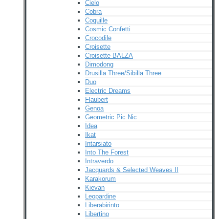
Cielo
Cobra
Coquille
Cosmic Confetti
Crocodile
Croisette
Croisette BALZA
Dimodong
Drusilla Three/Sibilla Three
Duo
Electric Dreams
Flaubert
Genoa
Geometric Pic Nic
Idea
Ikat
Intarsiato
Into The Forest
Intraverdo
Jacquards & Selected Weaves II
Karakorum
Kievan
Leopardine
Liberabirinto
Libertino