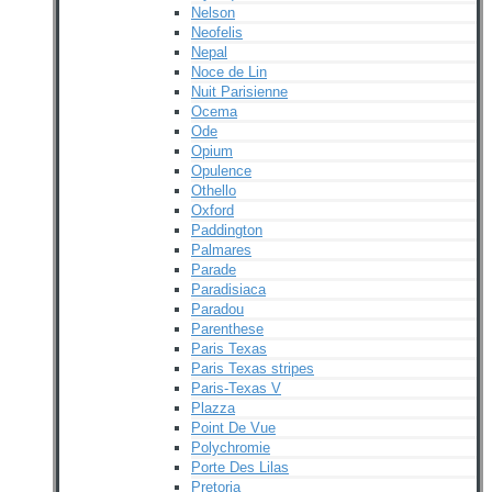
Nelson
Neofelis
Nepal
Noce de Lin
Nuit Parisienne
Ocema
Ode
Opium
Opulence
Othello
Oxford
Paddington
Palmares
Parade
Paradisiaca
Paradou
Parenthese
Paris Texas
Paris Texas stripes
Paris-Texas V
Plazza
Point De Vue
Polychromie
Porte Des Lilas
Pretoria