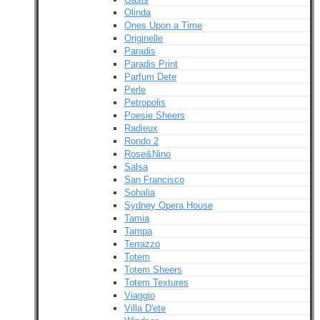
Olinda
Ones Upon a Time
Originelle
Paradis
Paradis Print
Parfum Dete
Perle
Petropolis
Poesie Sheers
Radieux
Rondo 2
Rose&Nino
Salsa
San Francisco
Sohalia
Sydney Opera House
Tamia
Tampa
Terrazzo
Totem
Totem Sheers
Totem Textures
Viaggio
Villa D'ete