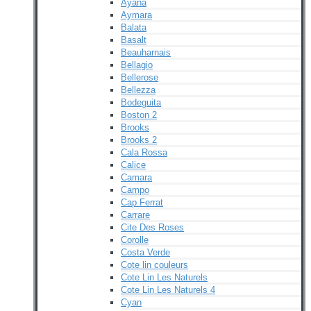
Ayana
Aymara
Balata
Basalt
Beauharnais
Bellagio
Bellerose
Bellezza
Bodeguita
Boston 2
Brooks
Brooks 2
Cala Rossa
Calice
Camara
Campo
Cap Ferrat
Carrare
Cite Des Roses
Corolle
Costa Verde
Cote lin couleurs
Cote Lin Les Naturels
Cote Lin Les Naturels 4
Cyan