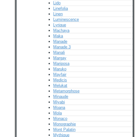
Lido
Linefolia
Linen
Luminescence
Lyrique
Machaya
Maka
Manade
Manade 3
Manali
Margay
Mariposa
Maruko
Mayfair
Medicis
Melukat
Metamorphose
Minaude
Miyabi
Moana
Mola
Monaco
Monographie
Mont Palatin
Mythique