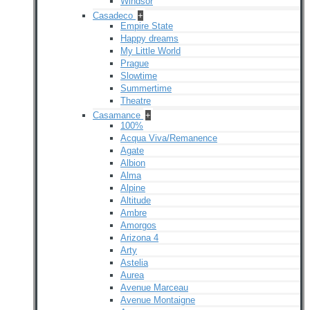
Windsor
Casadeco
+
Empire State
Happy dreams
My Little World
Prague
Slowtime
Summertime
Theatre
Casamance
+
100%
Acqua Viva/Remanence
Agate
Albion
Alma
Alpine
Altitude
Ambre
Amorgos
Arizona 4
Arty
Astelia
Aurea
Avenue Marceau
Avenue Montaigne