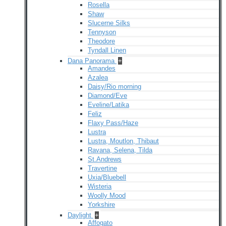
Rosella
Shaw
Slucerne Silks
Tennyson
Theodore
Tyndall Linen
Dana Panorama
+
Amandes
Azalea
Daisy/Rio morning
Diamond/Eve
Eveline/Latika
Feliz
Flaxy Pass/Haze
Lustra
Lustra, Moutlon, Thibaut
Ravana, Selena, Tilda
St.Andrews
Travertine
Uxia/Bluebell
Wisteria
Woolly Mood
Yorkshire
Daylight
+
Affogato