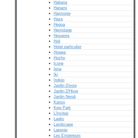
Habana
Hanami
Harmonie
Haze
Hegoa
Hermitage
Hesperia
Holi
Hotel particulier
Howea
Hozho
Icone
Iena
Iki
Indigo
Jardin D'este
Jardin D'Hiver
Jardin Neroli
Kanso
Kew Park
L'Invitee
Laglio
Landscape
Laponie
Les Empereurs