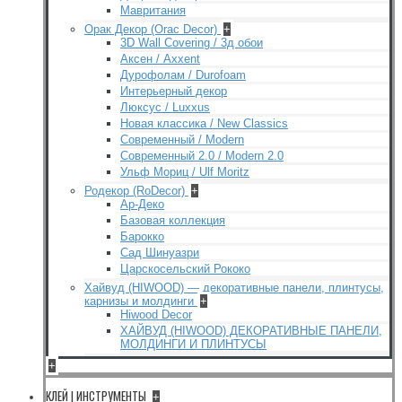
Мавритания
Орак Декор (Orac Decor)
+
3D Wall Covering / 3д обои
Аксен / Axxent
Дурофолам / Durofoam
Интерьерный декор
Люксус / Luxxus
Новая классика / New Classics
Современный / Modern
Современный 2.0 / Modern 2.0
Ульф Мориц / Ulf Moritz
Родекор (RoDecor)
+
Ар-Деко
Базовая коллекция
Барокко
Сад Шинуазри
Царскосельский Рококо
Хайвуд (HIWOOD) — декоративные панели, плинтусы,
карнизы и молдинги
+
Hiwood Decor
ХАЙВУД (HIWOOD) ДЕКОРАТИВНЫЕ ПАНЕЛИ,
МОЛДИНГИ И ПЛИНТУСЫ
+
КЛЕЙ | ИНСТРУМЕНТЫ
+