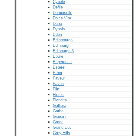
Cybele
Defile
Demoiselle
Dolce Vita
Dune
Dypsis
Eden
Edinbourgh
Edinburgh
Edinburgh 3
Epure
Esperance
Esterel
Ether
Faveur
Favori
Flirt
Flores
Floridita
Galliera
Garbo
Giardini
Grace
Grand Duc
Grey Hills