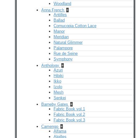
Woodland
Anna French
+
Antilles
Ballad
Cornucopia Cotton Lace
Manor
Meridian
Natural Glimmer
Palampore
Rue de Seine
Symphony
Anthology
+
Azuri
Hibiki
Ikko
Izolo
Mesh
Senkei
Barneby Gates
+
Fabric Book vol.1
Fabric Book vol.2
Fabric Book vol.3
Camengo
+
Alfama
Alpilles