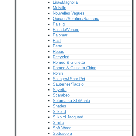
Lira&Magnolia
Melville
Nouvelles Vagues
Oceano/Serafino/Samsara
Paislig
Pallade/Venere
Palomar
Pazl
Petra
Rebus
Recycled
Romeo & Giulietta
Romeo & Giulietta Chine
Ronin
Salinger&Shar Pei
Sauternes/Tadzio
Sayetta
Scarabeo
Setamatka XL/Marilu
Shades
Silkbird
Silkbird Jacquard
Smilla
Soft Wood
Sottosopra