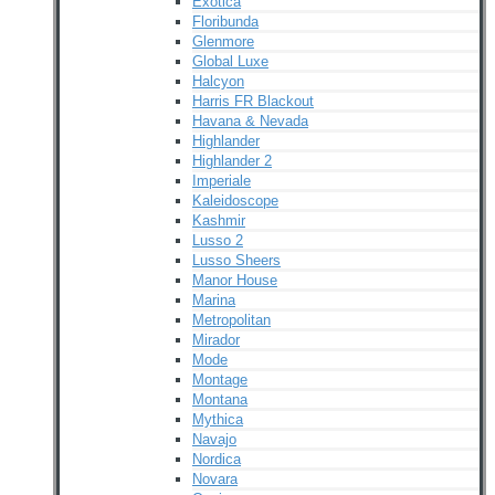
Exotica
Floribunda
Glenmore
Global Luxe
Halcyon
Harris FR Blackout
Havana & Nevada
Highlander
Highlander 2
Imperiale
Kaleidoscope
Kashmir
Lusso 2
Lusso Sheers
Manor House
Marina
Metropolitan
Mirador
Mode
Montage
Montana
Mythica
Navajo
Nordica
Novara