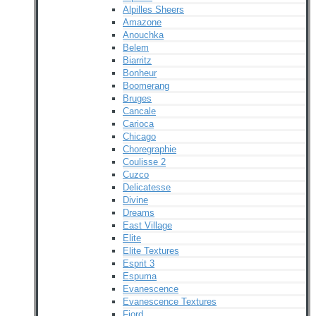
Alpilles Sheers
Amazone
Anouchka
Belem
Biarritz
Bonheur
Boomerang
Bruges
Cancale
Carioca
Chicago
Choregraphie
Coulisse 2
Cuzco
Delicatesse
Divine
Dreams
East Village
Elite
Elite Textures
Esprit 3
Espuma
Evanescence
Evanescence Textures
Fjord