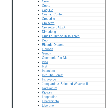
Cielo
Cobra
Coquille
Cosmic Confetti
Crocodile
Croisette
Croisette BALZA
Dimodong
Drusilla Three/Sibilla Three
Duo
Electric Dreams
Flaubert
Genoa
Geometric Pic Nic
Idea
Ikat
Intarsiato
Into The Forest
Intraverdo
Jacquards & Selected Weaves II
Karakorum
Kievan
Leopardine
Liberabirinto
Libertino