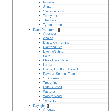
Rosella
Shaw
Slucerne Silks
Tennyson
Theodore
Tyndall Linen
Dana Panorama
+
Amandes
Azalea
Daisy/Rio morning
Diamond/Eve
Eveline/Latika
Feliz
Flaxy Pass/Haze
Lustra
Lustra, Moutlon, Thibaut
Ravana, Selena, Tilda
St.Andrews
Travertine
Uxia/Bluebell
Wisteria
Woolly Mood
Yorkshire
Daylight
+
Affogato