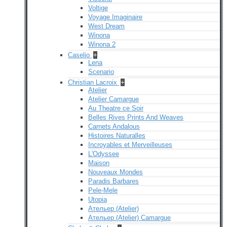
Voltige
Voyage Imaginaire
West Dream
Winona
Winona 2
Caselio
+
Lena
Scenario
Christian Lacroix
+
Atelier
Atelier Camargue
Au Theatre ce Soir
Belles Rives Prints And Weaves
Carnets Andalous
Histoires Naturalles
Incroyables et Merveilleuses
L'Odyssee
Maison
Nouveaux Mondes
Paradis Barbares
Pele-Mele
Utopia
Ательер (Atelier)
Ательер (Atelier) Camargue