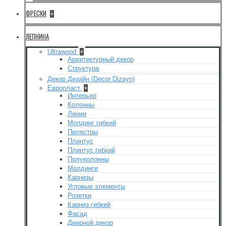
ФРЕСКИ
+
ЛЕПНИНА
Ultrawood
+
Архитектурный декор
Структура
Декор Дизайн (Decor Dizayn)
Европласт
+
Интерьер
Колонны
Линии
Молдинг гибкий
Пилястры
Плинтус
Плинтус гибкий
Полуколонны
Молдинги
Карнизы
Угловые элементы
Розетки
Карниз гибкий
Фасад
Дверной декор