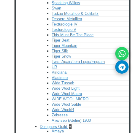
Sparkling Willow
Swan
Tadzio Metallico & Colibritz
Tessere Metallico
Texturologie IV
Texturologie V
This Must Be The Place
Tiger Beat
Tiger Mountain
Tiger Silk
Tiger Snow
Twist Again/Lora Logic/Engram
UR
Viridiana
Vladimiro
Wide Tussah
Wide Wool Light
Wide Wool Macro
WIDE WOOL MICRO
Wide Wool Sable
Wide Wool/R
Zebresse
Ательер (Atelier) 1930
Designers Guild
+
Amaya