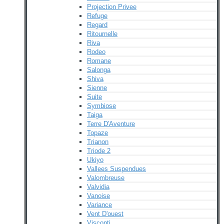
Projection Privee
Refuge
Regard
Ritournelle
Riva
Rodeo
Romane
Salonga
Shiva
Sienne
Suite
Symbiose
Taiga
Terre D'Aventure
Topaze
Trianon
Triode 2
Ukiyo
Vallees Suspendues
Valombreuse
Valvidia
Vanoise
Variance
Vent D'ouest
Visconti