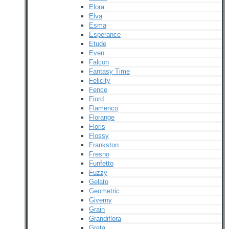
Elora
Elva
Esma
Esperance
Etude
Even
Falcon
Fantasy Time
Felicity
Fence
Fiord
Flamenco
Florange
Floris
Flossy
Frankston
Fresno
Funfetto
Fuzzy
Gelato
Geometric
Giverny
Grain
Grandiflora
Greta