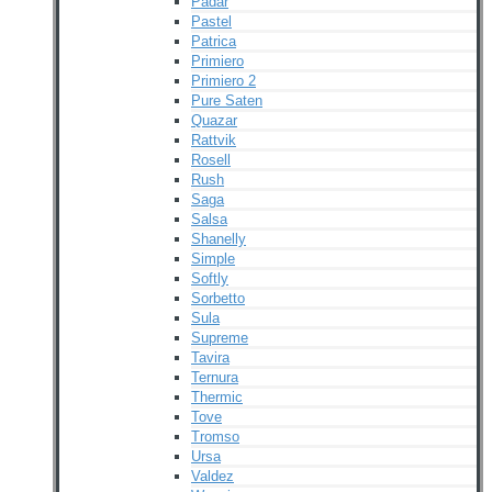
Padar
Pastel
Patrica
Primiero
Primiero 2
Pure Saten
Quazar
Rattvik
Rosell
Rush
Saga
Salsa
Shanelly
Simple
Softly
Sorbetto
Sula
Supreme
Tavira
Ternura
Thermic
Tove
Tromso
Ursa
Valdez