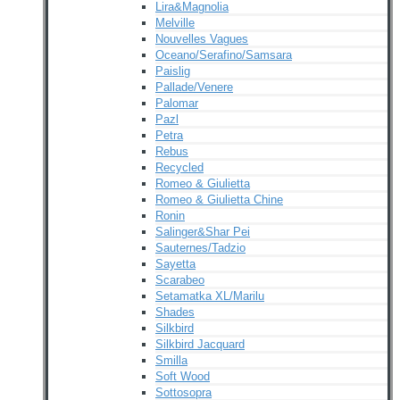
Lira&Magnolia
Melville
Nouvelles Vagues
Oceano/Serafino/Samsara
Paislig
Pallade/Venere
Palomar
Pazl
Petra
Rebus
Recycled
Romeo & Giulietta
Romeo & Giulietta Chine
Ronin
Salinger&Shar Pei
Sauternes/Tadzio
Sayetta
Scarabeo
Setamatka XL/Marilu
Shades
Silkbird
Silkbird Jacquard
Smilla
Soft Wood
Sottosopra