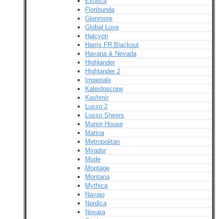
Exotica
Floribunda
Glenmore
Global Luxe
Halcyon
Harris FR Blackout
Havana & Nevada
Highlander
Highlander 2
Imperiale
Kaleidoscope
Kashmir
Lusso 2
Lusso Sheers
Manor House
Marina
Metropolitan
Mirador
Mode
Montage
Montana
Mythica
Navajo
Nordica
Novara