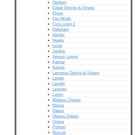
Denbury
Edgar Checks & Stripes
Eloise
Fen Wools
Foss Linen 2
Hailsham
Hamlin
Healey
Irving
Jardine
Jenson Linens
Kalmar
Kelsea
Lamorna Checks & Stripes
Landor
Lavelle
Leonora
Loreto
Magnus Checks
Marius
Oaken
Oberon Sheers
Oriana
Pelham
Roscoe