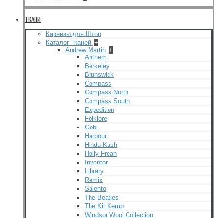
ТКАНИ
Карнизы для Штор
Каталог Тканей
+
Andrew Martin
+
Anthem
Berkeley
Brunswick
Compass
Compass North
Compass South
Expedition
Folklore
Gobi
Harbour
Hindu Kush
Holly Frean
Inventor
Library
Remix
Salento
The Beatles
The Kit Kemp
Windsor Wool Collection