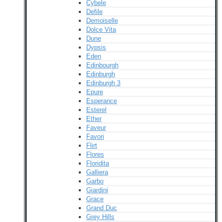
Cybele
Defile
Demoiselle
Dolce Vita
Dune
Dypsis
Eden
Edinbourgh
Edinburgh
Edinburgh 3
Epure
Esperance
Esterel
Ether
Faveur
Favori
Flirt
Flores
Floridita
Galliera
Garbo
Giardini
Grace
Grand Duc
Grey Hills