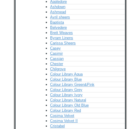
Appledore
Ashdown
Ashmead
Avril sheers
Baptista
Belvedere
Brett Weaves
Byram Linens
Carissa Sheers
Casey
Casimir
Cassian
Chester
Chilgrove
Colour Library Aqua
Colour Library Blue
Colour Library Green&Pink
Colour Library Grey
Colour Library Ivory
Colour Library Natural
Colour Library Old Blue
Colour Library Red
Cosima Velvet
Cosima Velvet II
Cristabel