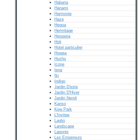
Habana
Hanami
Harmonie
Haze
Hegoa
Hermitage
Hesperia
Holi
Hotel particulier
Howea
Hozho
Icone
Iena
Iki
Indigo
Jardin D'este
Jardin D'Hiver
Jardin Neroli
Kanso
Kew Park
L'Invitee
Laglio
Landscape
Laponie
Les Empereurs