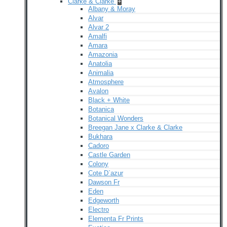
Clarke & Clarke
+
Albany & Moray
Alvar
Alvar 2
Amalfi
Amara
Amazonia
Anatolia
Animalia
Atmosphere
Avalon
Black + White
Botanica
Botanical Wonders
Breegan Jane x Clarke & Clarke
Bukhara
Cadoro
Castle Garden
Colony
Cote D`azur
Dawson Fr
Eden
Edgeworth
Electro
Elementa Fr Prints