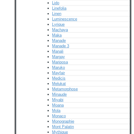
Lido
Linefolia
Linen
Luminescence
Lyrique
Machaya
Maka
Manade
Manade 3
Manali
Margay
Mariposa
Maruko
Mayfair
Medicis
Melukat
Metamorphose
Minaude
Miyabi
Moana
Mola
Monaco
Monographie
Mont Palatin
Mythique