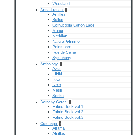
Woodland
Anna French
+
Antilles
Ballad
Cornucopia Cotton Lace
Manor
Meridian
Natural Glimmer
Palampore
Rue de Seine
Symphony
Anthology
+
Azuri
Hibiki
Ikko
Izolo
Mesh
Senkei
Barneby Gates
+
Fabric Book vol.1
Fabric Book vol.2
Fabric Book vol.3
Camengo
+
Alfama
Alpilles