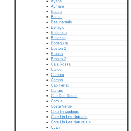
Ayana
Aymara
Balata
Basalt
Beauharnais
Bellagio
Bellerose
Bellezza
Bodeguita
Boston 2
Brooks
Brooks 2
Cala Rossa
Calice
Camara
Campo
Cap Ferrat
Carrare
Cite Des Roses
Corolle
Costa Verde
Cote lin couleurs
Cote Lin Les Naturels
Cote Lin Les Naturels 4
Cyan