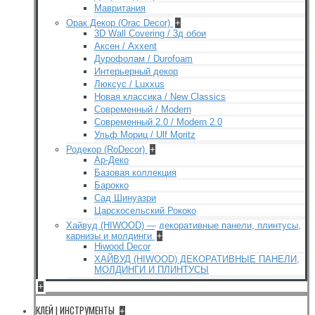
Мавритания
Орак Декор (Orac Decor)
+
3D Wall Covering / 3д обои
Аксен / Axxent
Дурофолам / Durofoam
Интерьерный декор
Люксус / Luxxus
Новая классика / New Classics
Современный / Modern
Современный 2.0 / Modern 2.0
Ульф Мориц / Ulf Moritz
Родекор (RoDecor)
+
Ар-Деко
Базовая коллекция
Барокко
Сад Шинуазри
Царскосельский Рококо
Хайвуд (HIWOOD) — декоративные панели, плинтусы,
карнизы и молдинги
+
Hiwood Decor
ХАЙВУД (HIWOOD) ДЕКОРАТИВНЫЕ ПАНЕЛИ,
МОЛДИНГИ И ПЛИНТУСЫ
+
КЛЕЙ | ИНСТРУМЕНТЫ
+