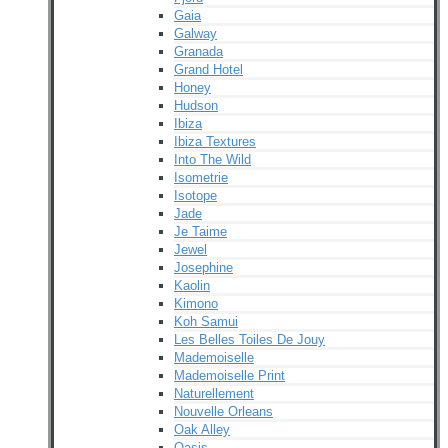
Gaia
Galway
Granada
Grand Hotel
Honey
Hudson
Ibiza
Ibiza Textures
Into The Wild
Isometrie
Isotope
Jade
Je Taime
Jewel
Josephine
Kaolin
Kimono
Koh Samui
Les Belles Toiles De Jouy
Mademoiselle
Mademoiselle Print
Naturellement
Nouvelle Orleans
Oak Alley
Oasis