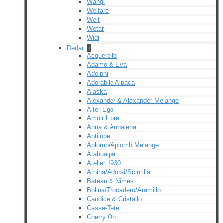
Wangi
Welfare
Welt
Wetar
Widi
Dedar
+
Acquerello
Adamo & Eva
Adelphi
Adorabile Alpaca
Alaska
Alexander & Alexander Melange
Alter Ego
Amoir Libre
Anna & Annalena
Antilope
Aplomb/Aplomb Melange
Atahualpa
Atelier 1930
Athina/Adorai/Scintilla
Bateau & Nimes
Bolina/Trocadero/Aramillo
Candice & Cristallo
Casse-Tete
Cherry Oh