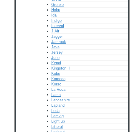
Gronzo
Hoku
Ida
Indigo
Interval
J.Air
Jagger
Jamrock
Java
Jersey
June
Kenai
Kingston II
Kobe
Komodo
Korso
La Roca
Lama
Lancashire
Lapland
Leda
Lemvig
Light up
Littoral
Lockout