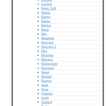
Lombok
Magic Soft
Maline
Malmo
Manitu
Mantra
Marie
May
Meadows
Mezzano
Mezzano 2
Mira
Mirandes
Molveno
Monteverde
Moonway
Nepal
Neufeld
Nuance
Nube
Nusa
Outboho
Outfit
Outland