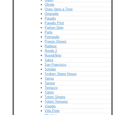
Olinda
Ones Upon a Time
Originelle
Paradis
Paradis Print
Parfum Dete
Perle
Petropolis
Poesie Sheers
Radieux
Rondo 2
Rose&Nino
Salsa
San Francisco
Sohalia
Sydney Opera House
Tamia
Tampa
Terrazzo
Totem
Totem Sheers
Totem Textures
Viaggio
Villa D'ete