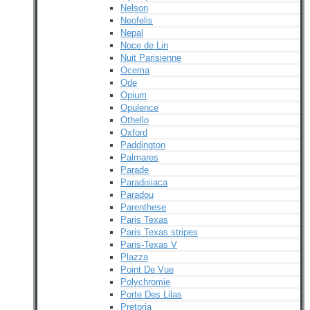
Nelson
Neofelis
Nepal
Noce de Lin
Nuit Parisienne
Ocema
Ode
Opium
Opulence
Othello
Oxford
Paddington
Palmares
Parade
Paradisiaca
Paradou
Parenthese
Paris Texas
Paris Texas stripes
Paris-Texas V
Plazza
Point De Vue
Polychromie
Porte Des Lilas
Pretoria