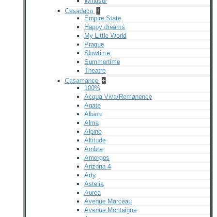
Windsor
Casadeco
+
Empire State
Happy dreams
My Little World
Prague
Slowtime
Summertime
Theatre
Casamance
+
100%
Acqua Viva/Remanence
Agate
Albion
Alma
Alpine
Altitude
Ambre
Amorgos
Arizona 4
Arty
Astelia
Aurea
Avenue Marceau
Avenue Montaigne