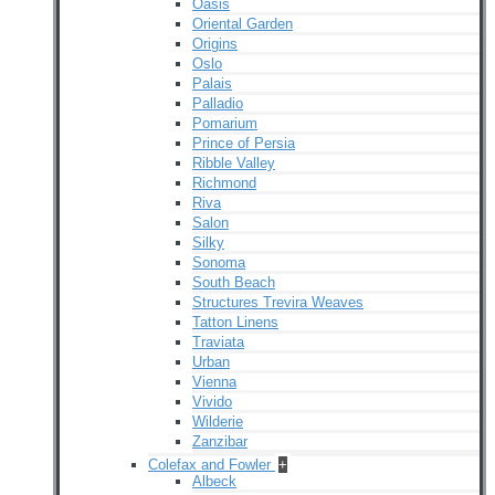
Oasis
Oriental Garden
Origins
Oslo
Palais
Palladio
Pomarium
Prince of Persia
Ribble Valley
Richmond
Riva
Salon
Silky
Sonoma
South Beach
Structures Trevira Weaves
Tatton Linens
Traviata
Urban
Vienna
Vivido
Wilderie
Zanzibar
Colefax and Fowler
+
Albeck