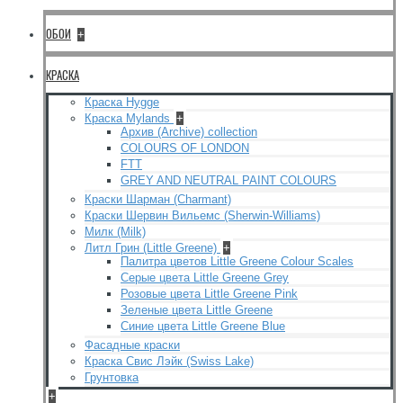
ОБОИ
+
КРАСКА
Краска Hygge
Краска Mylands
+
Архив (Archive) collection
COLOURS OF LONDON
FTT
GREY AND NEUTRAL PAINT COLOURS
Краски Шарман (Charmant)
Краски Шервин Вильемс (Sherwin-Williams)
Милк (Milk)
Литл Грин (Little Greene)
+
Палитра цветов Little Greene Colour Scales
Серые цвета Little Greene Grey
Розовые цвета Little Greene Pink
Зеленые цвета Little Greene
Синие цвета Little Greene Blue
Фасадные краски
Краска Свис Лэйк (Swiss Lake)
Грунтовка
+