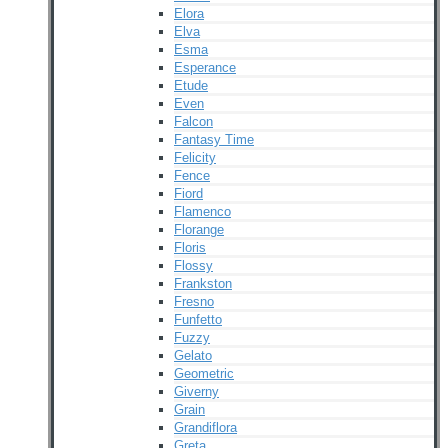
Elora
Elva
Esma
Esperance
Etude
Even
Falcon
Fantasy Time
Felicity
Fence
Fiord
Flamenco
Florange
Floris
Flossy
Frankston
Fresno
Funfetto
Fuzzy
Gelato
Geometric
Giverny
Grain
Grandiflora
Greta