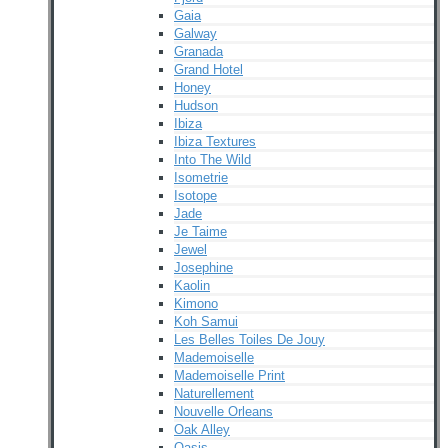
Gaia
Galway
Granada
Grand Hotel
Honey
Hudson
Ibiza
Ibiza Textures
Into The Wild
Isometrie
Isotope
Jade
Je Taime
Jewel
Josephine
Kaolin
Kimono
Koh Samui
Les Belles Toiles De Jouy
Mademoiselle
Mademoiselle Print
Naturellement
Nouvelle Orleans
Oak Alley
Oasis