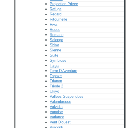
Projection Privee
Refuge
Regard
Ritournelle
Riva
Rodeo
Romane
Salonga
Shiva
Sienne
Suite
Symbiose
Taiga
Terre D'Aventure
Topaze
Trianon
Triode 2
Ukiyo
Vallees Suspendues
Valombreuse
Valvidia
Vanoise
Variance
Vent D'ouest
Visconti