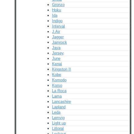
Gronzo
Hoku
Ida
Indigo
Interval
J.Air
Jagger
Jamrock
Java
Jersey
June
Kenai
Kingston II
Kobe
Komodo
Korso
La Roca
Lama
Lancashire
Lapland
Leda
Lemvig
Light up
Littoral
Lockout