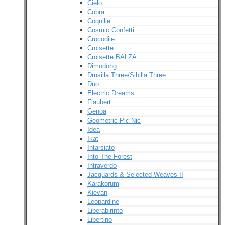
Cielo
Cobra
Coquille
Cosmic Confetti
Crocodile
Croisette
Croisette BALZA
Dimodong
Drusilla Three/Sibilla Three
Duo
Electric Dreams
Flaubert
Genoa
Geometric Pic Nic
Idea
Ikat
Intarsiato
Into The Forest
Intraverdo
Jacquards & Selected Weaves II
Karakorum
Kievan
Leopardine
Liberabirinto
Libertino