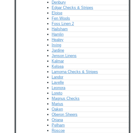
Denbury
Edgar Checks & Stripes
Eloise
Fen Wools
Foss Linen 2
Hailsham
Hamlin
Healey
Irving
Jardine
Jenson Linens
Kalmar
Kelsea
Lamorna Checks & Stripes
Landor
Lavelle
Leonora
Loreto
Magnus Checks
Marius
Oaken
Oberon Sheers
Oriana
Pelham
Roscoe