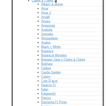
Clarke & Clarke
+
Albany & Moray
Alvar
Alvar 2
Amalfi
Amara
Amazonia
Anatolia
Animalia
Atmosphere
Avalon
Black + White
Botanica
Botanical Wonders
Breegan Jane x Clarke & Clarke
Bukhara
Cadoro
Castle Garden
Colony
Cote D`azur
Dawson Fr
Eden
Edgeworth
Electro
Elementa Fr Prints