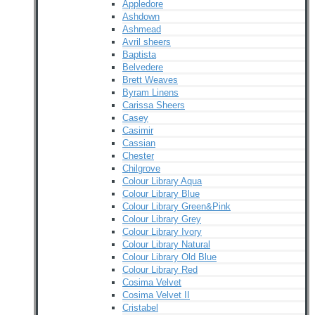
Appledore
Ashdown
Ashmead
Avril sheers
Baptista
Belvedere
Brett Weaves
Byram Linens
Carissa Sheers
Casey
Casimir
Cassian
Chester
Chilgrove
Colour Library Aqua
Colour Library Blue
Colour Library Green&Pink
Colour Library Grey
Colour Library Ivory
Colour Library Natural
Colour Library Old Blue
Colour Library Red
Cosima Velvet
Cosima Velvet II
Cristabel