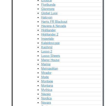
Exotica
Floribunda
Glenmore
Global Luxe
Halcyon
Harris FR Blackout
Havana & Nevada
Highlander
Highlander 2
Imperiale
Kaleidoscope
Kashmir
Lusso 2
Lusso Sheers
Manor House
Marina
Metropolitan
Mirador
Mode
Montage
Montana
Mythica
Navajo
Nordica
Novara