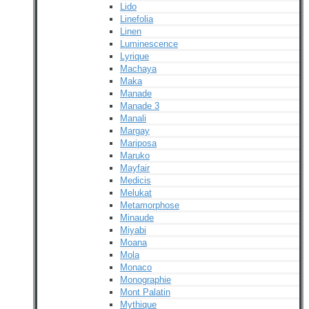
Lido
Linefolia
Linen
Luminescence
Lyrique
Machaya
Maka
Manade
Manade 3
Manali
Margay
Mariposa
Maruko
Mayfair
Medicis
Melukat
Metamorphose
Minaude
Miyabi
Moana
Mola
Monaco
Monographie
Mont Palatin
Mythique