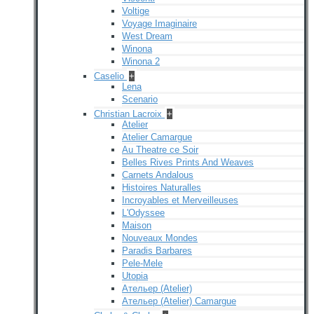
Voltige
Voyage Imaginaire
West Dream
Winona
Winona 2
Caselio
+
Lena
Scenario
Christian Lacroix
+
Atelier
Atelier Camargue
Au Theatre ce Soir
Belles Rives Prints And Weaves
Carnets Andalous
Histoires Naturalles
Incroyables et Merveilleuses
L'Odyssee
Maison
Nouveaux Mondes
Paradis Barbares
Pele-Mele
Utopia
Ательер (Atelier)
Ательер (Atelier) Camargue