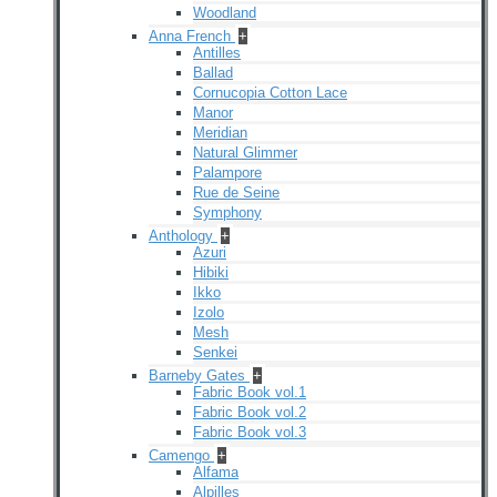
Woodland
Anna French
+
Antilles
Ballad
Cornucopia Cotton Lace
Manor
Meridian
Natural Glimmer
Palampore
Rue de Seine
Symphony
Anthology
+
Azuri
Hibiki
Ikko
Izolo
Mesh
Senkei
Barneby Gates
+
Fabric Book vol.1
Fabric Book vol.2
Fabric Book vol.3
Camengo
+
Alfama
Alpilles