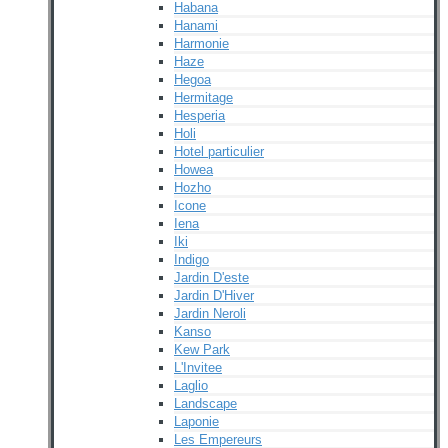
Habana
Hanami
Harmonie
Haze
Hegoa
Hermitage
Hesperia
Holi
Hotel particulier
Howea
Hozho
Icone
Iena
Iki
Indigo
Jardin D'este
Jardin D'Hiver
Jardin Neroli
Kanso
Kew Park
L'Invitee
Laglio
Landscape
Laponie
Les Empereurs