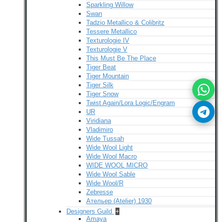
Sparkling Willow
Swan
Tadzio Metallico & Colibritz
Tessere Metallico
Texturologie IV
Texturologie V
This Must Be The Place
Tiger Beat
Tiger Mountain
Tiger Silk
Tiger Snow
Twist Again/Lora Logic/Engram
UR
Viridiana
Vladimiro
Wide Tussah
Wide Wool Light
Wide Wool Macro
WIDE WOOL MICRO
Wide Wool Sable
Wide Wool/R
Zebresse
Ательер (Atelier) 1930
Designers Guild
+
Amaya