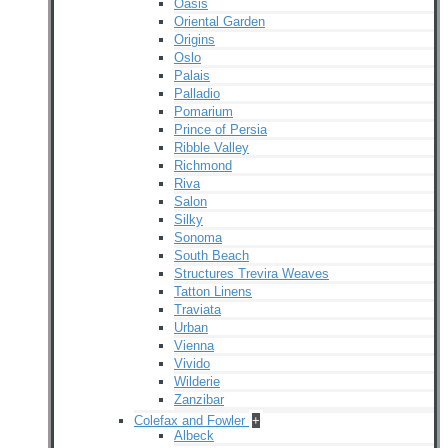
Oasis
Oriental Garden
Origins
Oslo
Palais
Palladio
Pomarium
Prince of Persia
Ribble Valley
Richmond
Riva
Salon
Silky
Sonoma
South Beach
Structures Trevira Weaves
Tatton Linens
Traviata
Urban
Vienna
Vivido
Wilderie
Zanzibar
Colefax and Fowler
+
Albeck