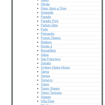
Olinda
Ones Upon a Time
Originelle
Paradis
Paradis Print
Parfum Dete
Perle
Petropolis
Poesie Sheers
Radieux
Rondo 2
Rose&Nino
Salsa
San Francisco
Sohalia
Sydney Opera House
Tamia
Tampa
Terrazzo
Totem
Totem Sheers
Totem Textures
Viaggio
Villa D'ete