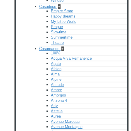
Windsor
Casadeco
+
Empire State
Happy dreams
My Little World
Prague
Slowtime
Summertime
Theatre
Casamance
+
100%
Acqua Viva/Remanence
Agate
Albion
Alma
Alpine
Altitude
Ambre
Amorgos
Arizona 4
Arty
Astelia
Aurea
Avenue Marceau
Avenue Montaigne