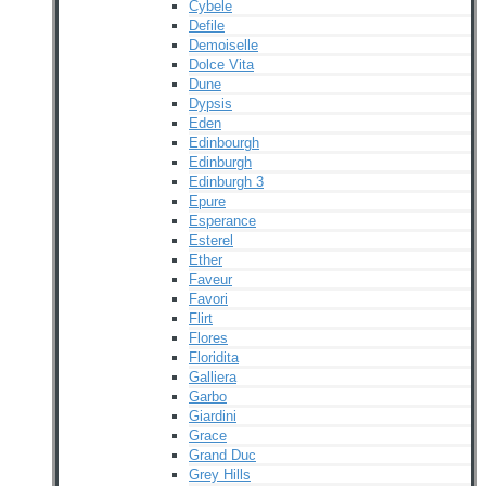
Cybele
Defile
Demoiselle
Dolce Vita
Dune
Dypsis
Eden
Edinbourgh
Edinburgh
Edinburgh 3
Epure
Esperance
Esterel
Ether
Faveur
Favori
Flirt
Flores
Floridita
Galliera
Garbo
Giardini
Grace
Grand Duc
Grey Hills