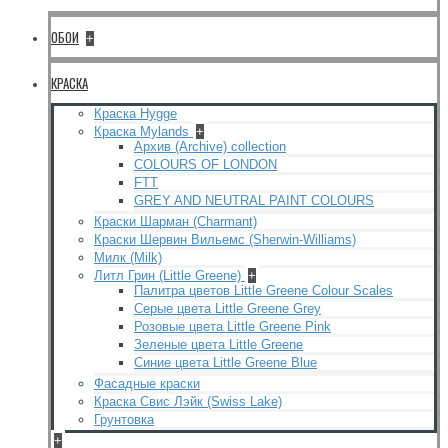
ОБОИ
+
КРАСКА
Краска Hygge
Краска Mylands
+
Архив (Archive) collection
COLOURS OF LONDON
FTT
GREY AND NEUTRAL PAINT COLOURS
Краски Шарман (Charmant)
Краски Шервин Вильемс (Sherwin-Williams)
Милк (Milk)
Литл Грин (Little Greene)
+
Палитра цветов Little Greene Colour Scales
Серые цвета Little Greene Grey
Розовые цвета Little Greene Pink
Зеленые цвета Little Greene
Синие цвета Little Greene Blue
Фасадные краски
Краска Свис Лэйк (Swiss Lake)
Грунтовка
+