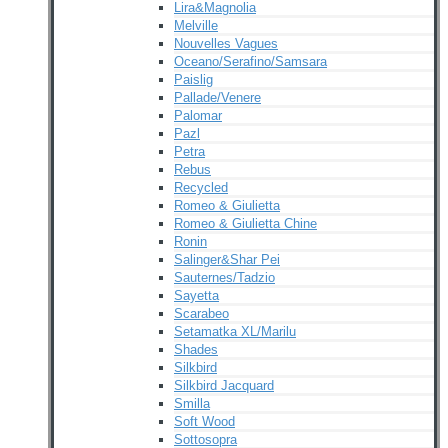
Lira&Magnolia
Melville
Nouvelles Vagues
Oceano/Serafino/Samsara
Paislig
Pallade/Venere
Palomar
Pazl
Petra
Rebus
Recycled
Romeo & Giulietta
Romeo & Giulietta Chine
Ronin
Salinger&Shar Pei
Sauternes/Tadzio
Sayetta
Scarabeo
Setamatka XL/Marilu
Shades
Silkbird
Silkbird Jacquard
Smilla
Soft Wood
Sottosopra