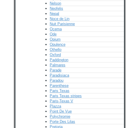
Nelson
Neofelis
Nepal
Noce de Lin
Nuit Parisienne
Ocema
Ode
Opium
Opulence
Othello
Oxford
Paddington
Palmares
Parade
Paradisiaca
Paradou
Parenthese
Paris Texas
Paris Texas stripes
Paris-Texas V
Plazza
Point De Vue
Polychromie
Porte Des Lilas
Pretoria