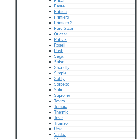
Padar
Pastel
Patrica
Primiero
Primiero 2
Pure Saten
Quazar
Rattvik
Rosell
Rush
Saga
Salsa
Shanelly
Simple
Softly
Sorbetto
Sula
Supreme
Tavira
Ternura
Thermic
Tove
Tromso
Ursa
Valdez