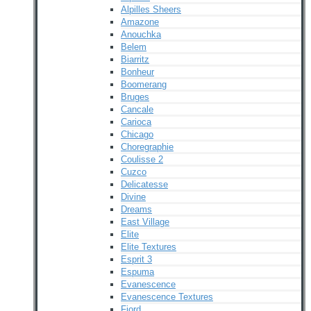
Alpilles Sheers
Amazone
Anouchka
Belem
Biarritz
Bonheur
Boomerang
Bruges
Cancale
Carioca
Chicago
Choregraphie
Coulisse 2
Cuzco
Delicatesse
Divine
Dreams
East Village
Elite
Elite Textures
Esprit 3
Espuma
Evanescence
Evanescence Textures
Fjord