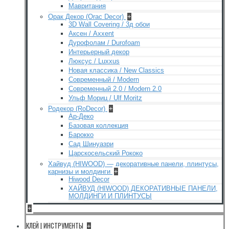
Мавритания
Орак Декор (Orac Decor)
+
3D Wall Covering / 3д обои
Аксен / Axxent
Дурофолам / Durofoam
Интерьерный декор
Люксус / Luxxus
Новая классика / New Classics
Современный / Modern
Современный 2.0 / Modern 2.0
Ульф Мориц / Ulf Moritz
Родекор (RoDecor)
+
Ар-Деко
Базовая коллекция
Барокко
Сад Шинуазри
Царскосельский Рококо
Хайвуд (HIWOOD) — декоративные панели, плинтусы,
карнизы и молдинги
+
Hiwood Decor
ХАЙВУД (HIWOOD) ДЕКОРАТИВНЫЕ ПАНЕЛИ,
МОЛДИНГИ И ПЛИНТУСЫ
+
КЛЕЙ | ИНСТРУМЕНТЫ
+