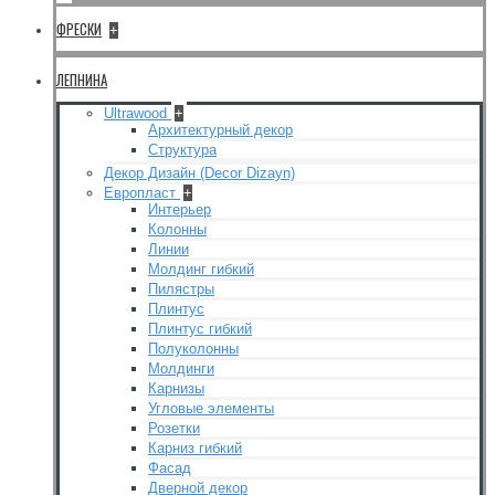
ФРЕСКИ
+
ЛЕПНИНА
Ultrawood
+
Архитектурный декор
Структура
Декор Дизайн (Decor Dizayn)
Европласт
+
Интерьер
Колонны
Линии
Молдинг гибкий
Пилястры
Плинтус
Плинтус гибкий
Полуколонны
Молдинги
Карнизы
Угловые элементы
Розетки
Карниз гибкий
Фасад
Дверной декор