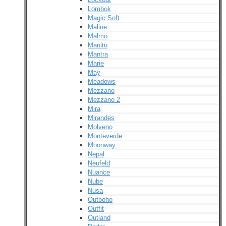
Lombok
Magic Soft
Maline
Malmo
Manitu
Mantra
Marie
May
Meadows
Mezzano
Mezzano 2
Mira
Mirandes
Molveno
Monteverde
Moonway
Nepal
Neufeld
Nuance
Nube
Nusa
Outboho
Outfit
Outland