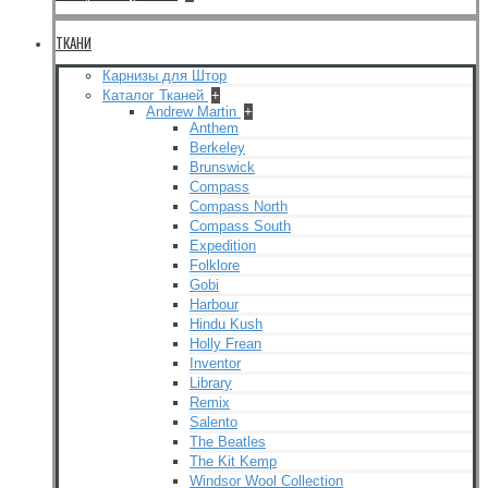
ТКАНИ
Карнизы для Штор
Каталог Тканей
+
Andrew Martin
+
Anthem
Berkeley
Brunswick
Compass
Compass North
Compass South
Expedition
Folklore
Gobi
Harbour
Hindu Kush
Holly Frean
Inventor
Library
Remix
Salento
The Beatles
The Kit Kemp
Windsor Wool Collection