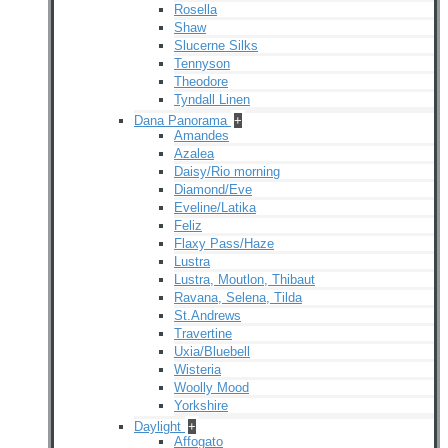
Rosella
Shaw
Slucerne Silks
Tennyson
Theodore
Tyndall Linen
Dana Panorama
+
Amandes
Azalea
Daisy/Rio morning
Diamond/Eve
Eveline/Latika
Feliz
Flaxy Pass/Haze
Lustra
Lustra, Moutlon, Thibaut
Ravana, Selena, Tilda
St.Andrews
Travertine
Uxia/Bluebell
Wisteria
Woolly Mood
Yorkshire
Daylight
+
Affogato