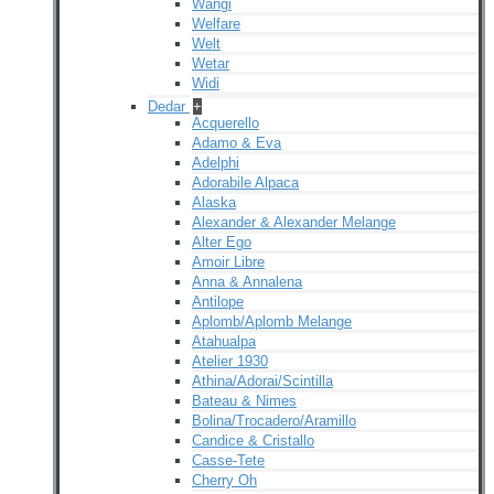
Wangi
Welfare
Welt
Wetar
Widi
Dedar
+
Acquerello
Adamo & Eva
Adelphi
Adorabile Alpaca
Alaska
Alexander & Alexander Melange
Alter Ego
Amoir Libre
Anna & Annalena
Antilope
Aplomb/Aplomb Melange
Atahualpa
Atelier 1930
Athina/Adorai/Scintilla
Bateau & Nimes
Bolina/Trocadero/Aramillo
Candice & Cristallo
Casse-Tete
Cherry Oh