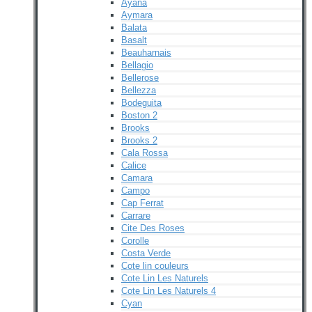
Ayana
Aymara
Balata
Basalt
Beauharnais
Bellagio
Bellerose
Bellezza
Bodeguita
Boston 2
Brooks
Brooks 2
Cala Rossa
Calice
Camara
Campo
Cap Ferrat
Carrare
Cite Des Roses
Corolle
Costa Verde
Cote lin couleurs
Cote Lin Les Naturels
Cote Lin Les Naturels 4
Cyan