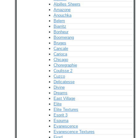
Alpilles Sheers
Amazone
Anouchka
Belem
Biarritz
Bonheur
Boomerang
Bruges
Cancale
Carioca
Chicago
Choregraphie
Coulisse 2
Cuzco
Delicatesse
Divine
Dreams
East Village
Elite
Elite Textures
Esprit 3
Espuma
Evanescence
Evanescence Textures
Fjord