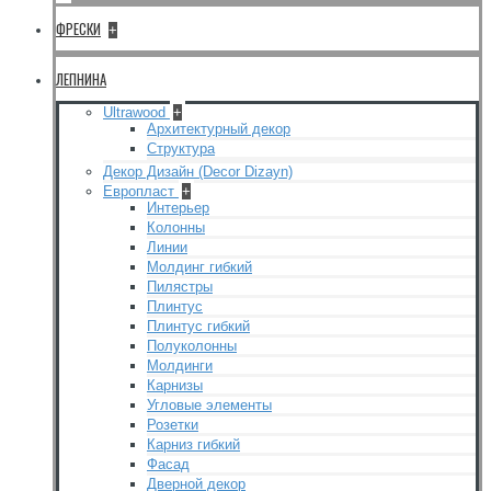
ФРЕСКИ
+
ЛЕПНИНА
Ultrawood
+
Архитектурный декор
Структура
Декор Дизайн (Decor Dizayn)
Европласт
+
Интерьер
Колонны
Линии
Молдинг гибкий
Пилястры
Плинтус
Плинтус гибкий
Полуколонны
Молдинги
Карнизы
Угловые элементы
Розетки
Карниз гибкий
Фасад
Дверной декор