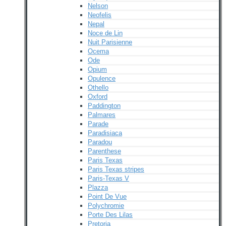
Nelson
Neofelis
Nepal
Noce de Lin
Nuit Parisienne
Ocema
Ode
Opium
Opulence
Othello
Oxford
Paddington
Palmares
Parade
Paradisiaca
Paradou
Parenthese
Paris Texas
Paris Texas stripes
Paris-Texas V
Plazza
Point De Vue
Polychromie
Porte Des Lilas
Pretoria