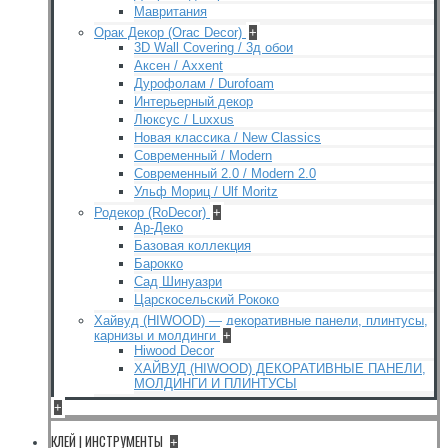
Мавритания
Орак Декор (Orac Decor)
+
3D Wall Covering / 3д обои
Аксен / Axxent
Дурофолам / Durofoam
Интерьерный декор
Люксус / Luxxus
Новая классика / New Classics
Современный / Modern
Современный 2.0 / Modern 2.0
Ульф Мориц / Ulf Moritz
Родекор (RoDecor)
+
Ар-Деко
Базовая коллекция
Барокко
Сад Шинуазри
Царскосельский Рококо
Хайвуд (HIWOOD) — декоративные панели, плинтусы,
карнизы и молдинги
+
Hiwood Decor
ХАЙВУД (HIWOOD) ДЕКОРАТИВНЫЕ ПАНЕЛИ,
МОЛДИНГИ И ПЛИНТУСЫ
+
КЛЕЙ | ИНСТРУМЕНТЫ
+