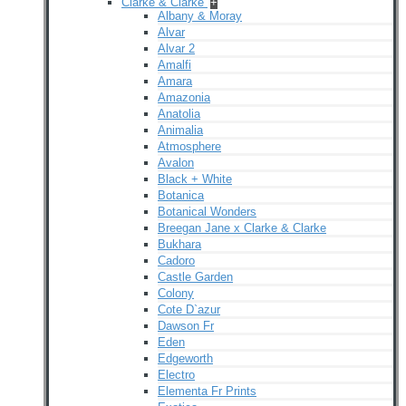
Clarke & Clarke
+
Albany & Moray
Alvar
Alvar 2
Amalfi
Amara
Amazonia
Anatolia
Animalia
Atmosphere
Avalon
Black + White
Botanica
Botanical Wonders
Breegan Jane x Clarke & Clarke
Bukhara
Cadoro
Castle Garden
Colony
Cote D`azur
Dawson Fr
Eden
Edgeworth
Electro
Elementa Fr Prints