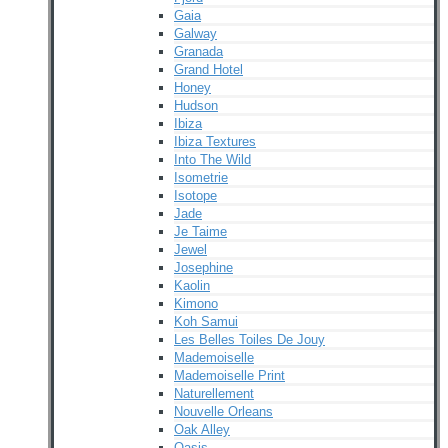
Gaia
Galway
Granada
Grand Hotel
Honey
Hudson
Ibiza
Ibiza Textures
Into The Wild
Isometrie
Isotope
Jade
Je Taime
Jewel
Josephine
Kaolin
Kimono
Koh Samui
Les Belles Toiles De Jouy
Mademoiselle
Mademoiselle Print
Naturellement
Nouvelle Orleans
Oak Alley
Oasis