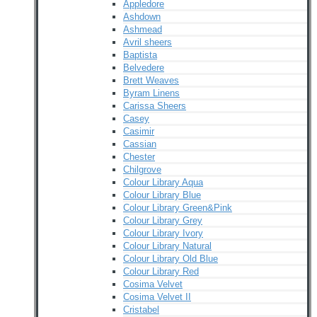
Appledore
Ashdown
Ashmead
Avril sheers
Baptista
Belvedere
Brett Weaves
Byram Linens
Carissa Sheers
Casey
Casimir
Cassian
Chester
Chilgrove
Colour Library Aqua
Colour Library Blue
Colour Library Green&Pink
Colour Library Grey
Colour Library Ivory
Colour Library Natural
Colour Library Old Blue
Colour Library Red
Cosima Velvet
Cosima Velvet II
Cristabel