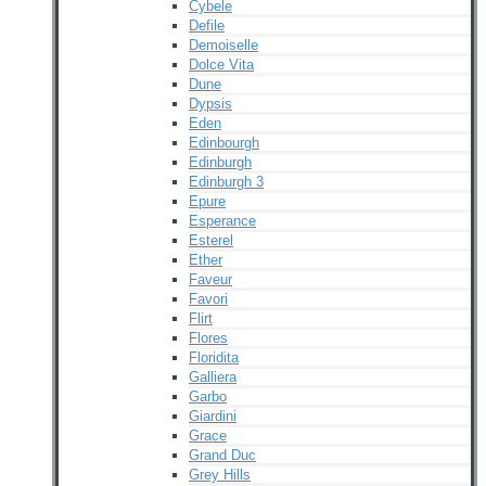
Cybele
Defile
Demoiselle
Dolce Vita
Dune
Dypsis
Eden
Edinbourgh
Edinburgh
Edinburgh 3
Epure
Esperance
Esterel
Ether
Faveur
Favori
Flirt
Flores
Floridita
Galliera
Garbo
Giardini
Grace
Grand Duc
Grey Hills