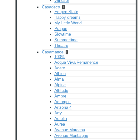
Windsor
Casadeco
+
Empire State
Happy dreams
My Little World
Prague
Slowtime
Summertime
Theatre
Casamance
+
100%
Acqua Viva/Remanence
Agate
Albion
Alma
Alpine
Altitude
Ambre
Amorgos
Arizona 4
Arty
Astelia
Aurea
Avenue Marceau
Avenue Montaigne