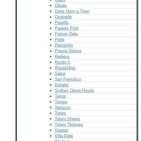
Olinda
Ones Upon a Time
Originelle
Paradis
Paradis Print
Parfum Dete
Perle
Petropolis
Poesie Sheers
Radieux
Rondo 2
Rose&Nino
Salsa
San Francisco
Sohalia
Sydney Opera House
Tamia
Tampa
Terrazzo
Totem
Totem Sheers
Totem Textures
Viaggio
Villa D'ete