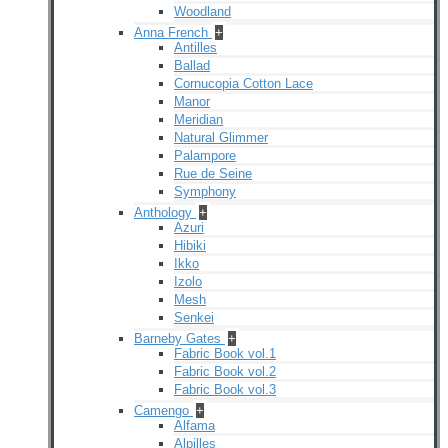
Woodland
Anna French
+
Antilles
Ballad
Cornucopia Cotton Lace
Manor
Meridian
Natural Glimmer
Palampore
Rue de Seine
Symphony
Anthology
+
Azuri
Hibiki
Ikko
Izolo
Mesh
Senkei
Barneby Gates
+
Fabric Book vol.1
Fabric Book vol.2
Fabric Book vol.3
Camengo
+
Alfama
Alpilles