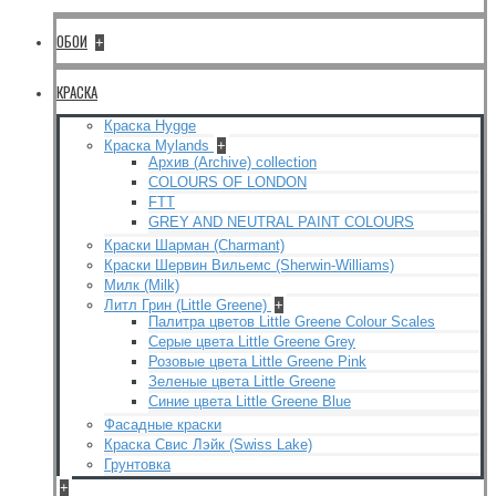
ОБОИ
+
КРАСКА
Краска Hygge
Краска Mylands
+
Архив (Archive) collection
COLOURS OF LONDON
FTT
GREY AND NEUTRAL PAINT COLOURS
Краски Шарман (Charmant)
Краски Шервин Вильемс (Sherwin-Williams)
Милк (Milk)
Литл Грин (Little Greene)
+
Палитра цветов Little Greene Colour Scales
Серые цвета Little Greene Grey
Розовые цвета Little Greene Pink
Зеленые цвета Little Greene
Синие цвета Little Greene Blue
Фасадные краски
Краска Свис Лэйк (Swiss Lake)
Грунтовка
+