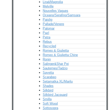
Lira&Magnolia
Melville
Nouvelles Vagues
Oceano/Serafino/Samsara
Paislig
Pallade/Venere
Palomar
Pazl
Petra
Rebus
Recycled
Romeo & Giulietta
Romeo & Giulietta Chine
Ronin
Salinger&Shar Pei
Sauternes/Tadzio
Sayetta
Scarabeo
Setamatka XL/Marilu
Shades
Silkbird
Silkbird Jacquard
Smilla
Soft Wood
Sottosopra