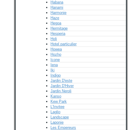
Habana
Hanami
Harmonie
Haze
Hegoa
Hermitage
Hesperia
Holi
Hotel particulier
Howea
Hozho
Icone
Iena
Iki
Indigo
Jardin D'este
Jardin D'Hiver
Jardin Neroli
Kanso
Kew Park
L'Invitee
Laglio
Landscape
Laponie
Les Empereurs