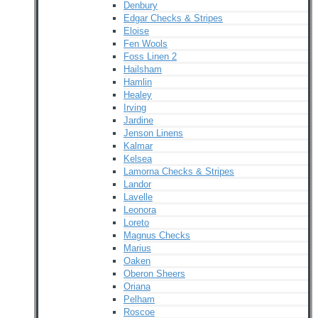
Denbury
Edgar Checks & Stripes
Eloise
Fen Wools
Foss Linen 2
Hailsham
Hamlin
Healey
Irving
Jardine
Jenson Linens
Kalmar
Kelsea
Lamorna Checks & Stripes
Landor
Lavelle
Leonora
Loreto
Magnus Checks
Marius
Oaken
Oberon Sheers
Oriana
Pelham
Roscoe