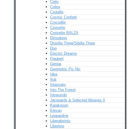
Cielo
Cobra
Coquille
Cosmic Confetti
Crocodile
Croisette
Croisette BALZA
Dimodong
Drusilla Three/Sibilla Three
Duo
Electric Dreams
Flaubert
Genoa
Geometric Pic Nic
Idea
Ikat
Intarsiato
Into The Forest
Intraverdo
Jacquards & Selected Weaves II
Karakorum
Kievan
Leopardine
Liberabirinto
Libertino