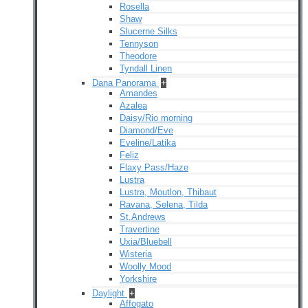
Rosella
Shaw
Slucerne Silks
Tennyson
Theodore
Tyndall Linen
Dana Panorama
+
Amandes
Azalea
Daisy/Rio morning
Diamond/Eve
Eveline/Latika
Feliz
Flaxy Pass/Haze
Lustra
Lustra, Moutlon, Thibaut
Ravana, Selena, Tilda
St.Andrews
Travertine
Uxia/Bluebell
Wisteria
Woolly Mood
Yorkshire
Daylight
+
Affogato