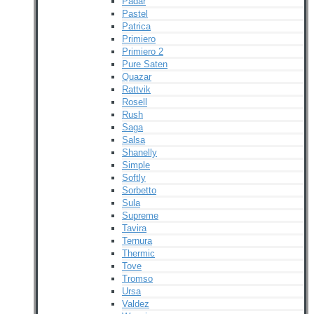
Padar
Pastel
Patrica
Primiero
Primiero 2
Pure Saten
Quazar
Rattvik
Rosell
Rush
Saga
Salsa
Shanelly
Simple
Softly
Sorbetto
Sula
Supreme
Tavira
Ternura
Thermic
Tove
Tromso
Ursa
Valdez