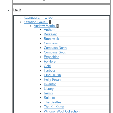
ТКАНИ
Карнизы для Штор
Каталог Тканей
+
Andrew Martin
+
Anthem
Berkeley
Brunswick
Compass
Compass North
Compass South
Expedition
Folklore
Gobi
Harbour
Hindu Kush
Holly Frean
Inventor
Library
Remix
Salento
The Beatles
The Kit Kemp
Windsor Wool Collection