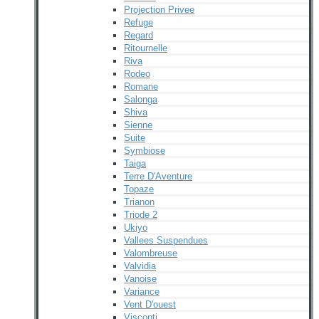
Projection Privee
Refuge
Regard
Ritournelle
Riva
Rodeo
Romane
Salonga
Shiva
Sienne
Suite
Symbiose
Taiga
Terre D'Aventure
Topaze
Trianon
Triode 2
Ukiyo
Vallees Suspendues
Valombreuse
Valvidia
Vanoise
Variance
Vent D'ouest
Visconti