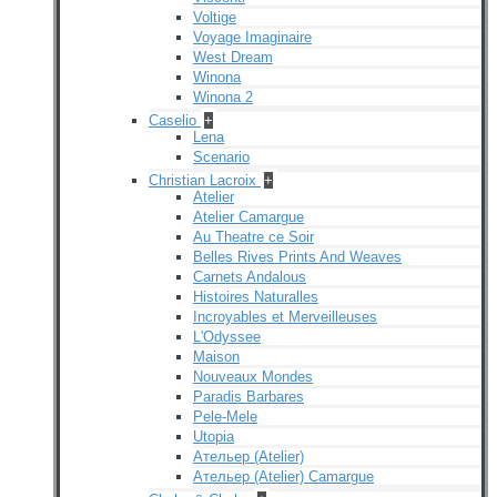
Voltige
Voyage Imaginaire
West Dream
Winona
Winona 2
Caselio
+
Lena
Scenario
Christian Lacroix
+
Atelier
Atelier Camargue
Au Theatre ce Soir
Belles Rives Prints And Weaves
Carnets Andalous
Histoires Naturalles
Incroyables et Merveilleuses
L'Odyssee
Maison
Nouveaux Mondes
Paradis Barbares
Pele-Mele
Utopia
Ательер (Atelier)
Ательер (Atelier) Camargue