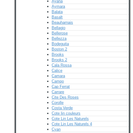
Ayana
Aymara
Balata
Basalt
Beauharnais
Bellagio
Bellerose
Bellezza
Bodeguita
Boston 2
Brooks
Brooks 2
Cala Rossa
Calice
Camara
Campo
Cap Ferrat
Carrare
Cite Des Roses
Corolle
Costa Verde
Cote lin couleurs
Cote Lin Les Naturels
Cote Lin Les Naturels 4
Cyan