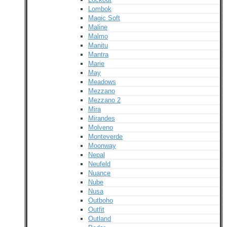
Lombok
Magic Soft
Maline
Malmo
Manitu
Mantra
Marie
May
Meadows
Mezzano
Mezzano 2
Mira
Mirandes
Molveno
Monteverde
Moonway
Nepal
Neufeld
Nuance
Nube
Nusa
Outboho
Outfit
Outland