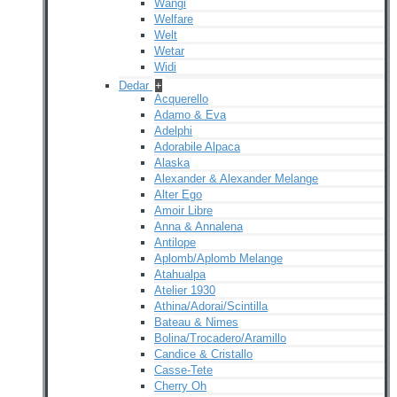
Wangi
Welfare
Welt
Wetar
Widi
Dedar
+
Acquerello
Adamo & Eva
Adelphi
Adorabile Alpaca
Alaska
Alexander & Alexander Melange
Alter Ego
Amoir Libre
Anna & Annalena
Antilope
Aplomb/Aplomb Melange
Atahualpa
Atelier 1930
Athina/Adorai/Scintilla
Bateau & Nimes
Bolina/Trocadero/Aramillo
Candice & Cristallo
Casse-Tete
Cherry Oh