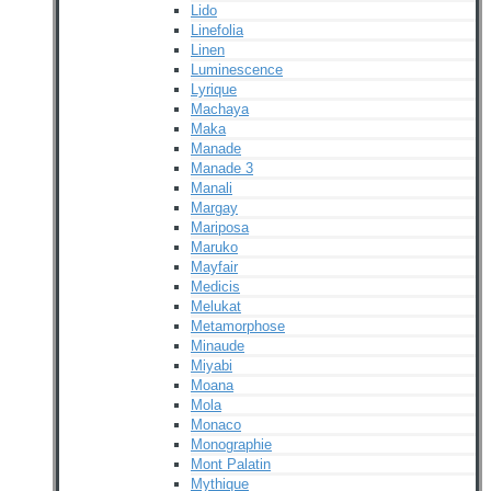
Lido
Linefolia
Linen
Luminescence
Lyrique
Machaya
Maka
Manade
Manade 3
Manali
Margay
Mariposa
Maruko
Mayfair
Medicis
Melukat
Metamorphose
Minaude
Miyabi
Moana
Mola
Monaco
Monographie
Mont Palatin
Mythique