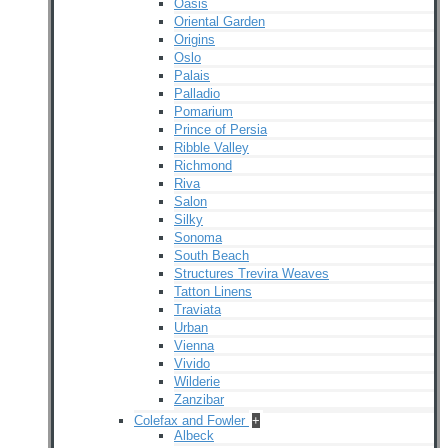
Oasis
Oriental Garden
Origins
Oslo
Palais
Palladio
Pomarium
Prince of Persia
Ribble Valley
Richmond
Riva
Salon
Silky
Sonoma
South Beach
Structures Trevira Weaves
Tatton Linens
Traviata
Urban
Vienna
Vivido
Wilderie
Zanzibar
Colefax and Fowler
+
Albeck