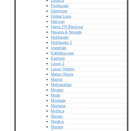
Exotica
Floribunda
Glenmore
Global Luxe
Halcyon
Harris FR Blackout
Havana & Nevada
Highlander
Highlander 2
Imperiale
Kaleidoscope
Kashmir
Lusso 2
Lusso Sheers
Manor House
Marina
Metropolitan
Mirador
Mode
Montage
Montana
Mythica
Navajo
Nordica
Novara