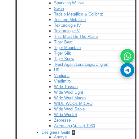
Sparkling Willow
Swan
Tadzio Metallico & Colibritz
Tessere Metallico
Texturologie IV
Texturologie V
This Must Be The Place
Tiger Beat
Tiger Mountain
Tiger Silk
Tiger Snow
Twist Again/Lora Logic/Engram
UR
Viridiana
Vladimiro
Wide Tussah
Wide Wool Light
Wide Wool Macro
WIDE WOOL MICRO
Wide Wool Sable
Wide Wool/R
Zebresse
Ательер (Atelier) 1930
Designers Guild
+
Amaya