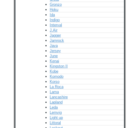
Gronzo
Hoku
Ida
Indigo
Interval
J.Air
Jagger
Jamrock
Java
Jersey
June
Kenai
Kingston II
Kobe
Komodo
Korso
La Roca
Lama
Lancashire
Lapland
Leda
Lemvig
Light up
Littoral
Lockout