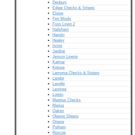
Denbury
Edgar Checks & Stripes
Eloise
Fen Wools
Foss Linen 2
Hailsham
Hamlin
Healey
Irving
Jardine
Jenson Linens
Kalmar
Kelsea
Lamorna Checks & Stripes
Landor
Lavelle
Leonora
Loreto
Magnus Checks
Marius
Oaken
Oberon Sheers
Oriana
Pelham
Roscoe