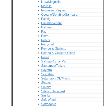
Lira&Magnolia
Melville
Nouvelles Vagues
Oceano/Serafino/Samsara
Paislig
Pallade/Venere
Palomar
Pazl
Petra
Rebus
Recycled
Romeo & Giulietta
Romeo & Giulietta Chine
Ronin
Salinger&Shar Pei
Sauternes/Tadzio
Sayetta
Scarabeo
Setamatka XL/Marilu
Shades
Silkbird
Silkbird Jacquard
Smilla
Soft Wood
Sottosopra