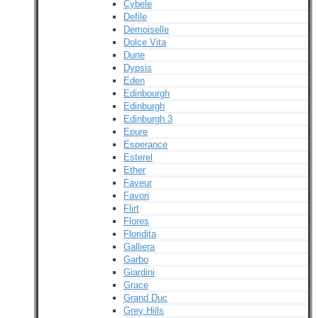
Cybele
Defile
Demoiselle
Dolce Vita
Dune
Dypsis
Eden
Edinbourgh
Edinburgh
Edinburgh 3
Epure
Esperance
Esterel
Ether
Faveur
Favori
Flirt
Flores
Floridita
Galliera
Garbo
Giardini
Grace
Grand Duc
Grey Hills