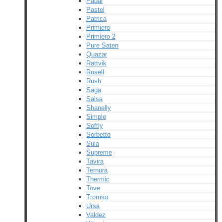
Padar
Pastel
Patrica
Primiero
Primiero 2
Pure Saten
Quazar
Rattvik
Rosell
Rush
Saga
Salsa
Shanelly
Simple
Softly
Sorbetto
Sula
Supreme
Tavira
Ternura
Thermic
Tove
Tromso
Ursa
Valdez