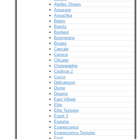
Alpilles Sheers
Amazone
Anouchka
Belem
Biarritz
Bonheur
Boomerang
Bruges
Cancale
Carioca
Chicago
Choregraphie
Coulisse 2
Cuzco
Delicatesse
Divine
Dreams
East Village
Elite
Elite Textures
Esprit 3
Espuma
Evanescence
Evanescence Textures
Fjord