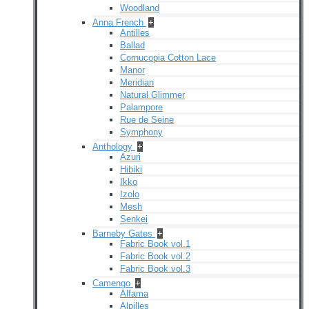
Woodland
Anna French
+
Antilles
Ballad
Cornucopia Cotton Lace
Manor
Meridian
Natural Glimmer
Palampore
Rue de Seine
Symphony
Anthology
+
Azuri
Hibiki
Ikko
Izolo
Mesh
Senkei
Barneby Gates
+
Fabric Book vol.1
Fabric Book vol.2
Fabric Book vol.3
Camengo
+
Alfama
Alpilles