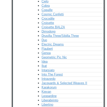
Cielo
Cobra
Coquille
Cosmic Confetti
Crocodile
Croisette
Croisette BALZA
Dimodong
Drusilla Three/Sibilla Three
Duo
Electric Dreams
Flaubert
Genoa
Geometric Pic Nic
Idea
Ikat
Intarsiato
Into The Forest
Intraverdo
Jacquards & Selected Weaves II
Karakorum
Kievan
Leopardine
Liberabirinto
Libertino