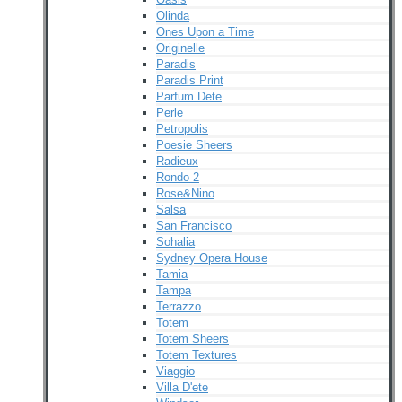
Olinda
Ones Upon a Time
Originelle
Paradis
Paradis Print
Parfum Dete
Perle
Petropolis
Poesie Sheers
Radieux
Rondo 2
Rose&Nino
Salsa
San Francisco
Sohalia
Sydney Opera House
Tamia
Tampa
Terrazzo
Totem
Totem Sheers
Totem Textures
Viaggio
Villa D'ete