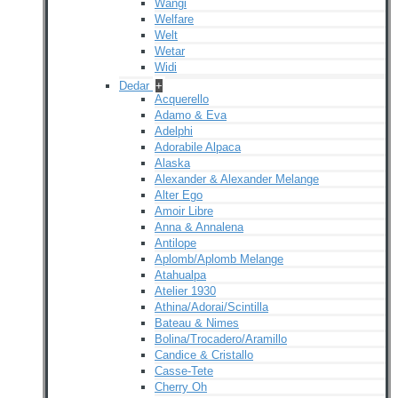
Wangi
Welfare
Welt
Wetar
Widi
Dedar
+
Acquerello
Adamo & Eva
Adelphi
Adorabile Alpaca
Alaska
Alexander & Alexander Melange
Alter Ego
Amoir Libre
Anna & Annalena
Antilope
Aplomb/Aplomb Melange
Atahualpa
Atelier 1930
Athina/Adorai/Scintilla
Bateau & Nimes
Bolina/Trocadero/Aramillo
Candice & Cristallo
Casse-Tete
Cherry Oh