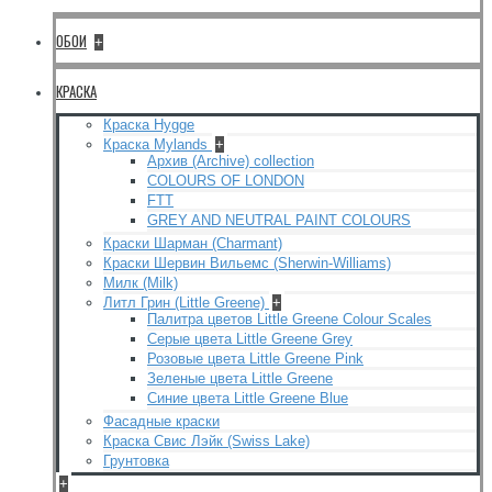
ОБОИ
+
КРАСКА
Краска Hygge
Краска Mylands
+
Архив (Archive) collection
COLOURS OF LONDON
FTT
GREY AND NEUTRAL PAINT COLOURS
Краски Шарман (Charmant)
Краски Шервин Вильемс (Sherwin-Williams)
Милк (Milk)
Литл Грин (Little Greene)
+
Палитра цветов Little Greene Colour Scales
Серые цвета Little Greene Grey
Розовые цвета Little Greene Pink
Зеленые цвета Little Greene
Синие цвета Little Greene Blue
Фасадные краски
Краска Свис Лэйк (Swiss Lake)
Грунтовка
+