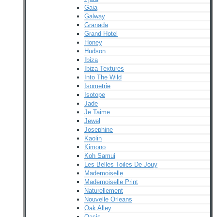
Gaia
Galway
Granada
Grand Hotel
Honey
Hudson
Ibiza
Ibiza Textures
Into The Wild
Isometrie
Isotope
Jade
Je Taime
Jewel
Josephine
Kaolin
Kimono
Koh Samui
Les Belles Toiles De Jouy
Mademoiselle
Mademoiselle Print
Naturellement
Nouvelle Orleans
Oak Alley
Oasis