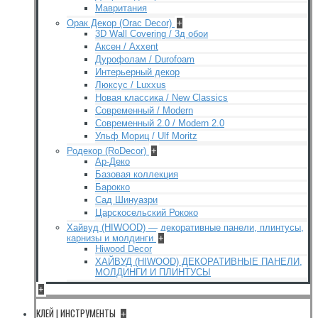
Мавритания
Орак Декор (Orac Decor)
+
3D Wall Covering / 3д обои
Аксен / Axxent
Дурофолам / Durofoam
Интерьерный декор
Люксус / Luxxus
Новая классика / New Classics
Современный / Modern
Современный 2.0 / Modern 2.0
Ульф Мориц / Ulf Moritz
Родекор (RoDecor)
+
Ар-Деко
Базовая коллекция
Барокко
Сад Шинуазри
Царскосельский Рококо
Хайвуд (HIWOOD) — декоративные панели, плинтусы,
карнизы и молдинги
+
Hiwood Decor
ХАЙВУД (HIWOOD) ДЕКОРАТИВНЫЕ ПАНЕЛИ,
МОЛДИНГИ И ПЛИНТУСЫ
+
КЛЕЙ | ИНСТРУМЕНТЫ
+