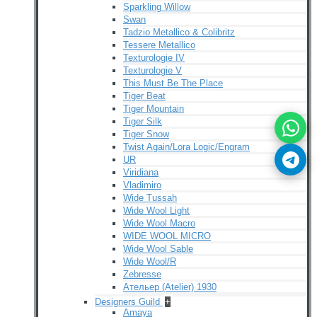
Sparkling Willow
Swan
Tadzio Metallico & Colibritz
Tessere Metallico
Texturologie IV
Texturologie V
This Must Be The Place
Tiger Beat
Tiger Mountain
Tiger Silk
Tiger Snow
Twist Again/Lora Logic/Engram
UR
Viridiana
Vladimiro
Wide Tussah
Wide Wool Light
Wide Wool Macro
WIDE WOOL MICRO
Wide Wool Sable
Wide Wool/R
Zebresse
Ательер (Atelier) 1930
Designers Guild
+
Amaya