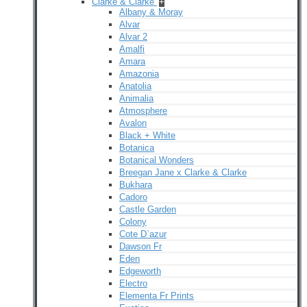
Clarke & Clarke
+
Albany & Moray
Alvar
Alvar 2
Amalfi
Amara
Amazonia
Anatolia
Animalia
Atmosphere
Avalon
Black + White
Botanica
Botanical Wonders
Breegan Jane x Clarke & Clarke
Bukhara
Cadoro
Castle Garden
Colony
Cote D`azur
Dawson Fr
Eden
Edgeworth
Electro
Elementa Fr Prints