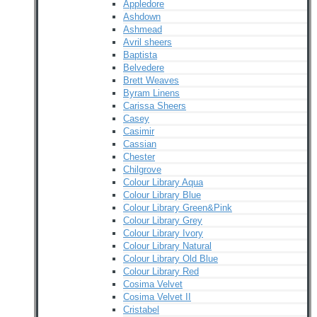
Appledore
Ashdown
Ashmead
Avril sheers
Baptista
Belvedere
Brett Weaves
Byram Linens
Carissa Sheers
Casey
Casimir
Cassian
Chester
Chilgrove
Colour Library Aqua
Colour Library Blue
Colour Library Green&Pink
Colour Library Grey
Colour Library Ivory
Colour Library Natural
Colour Library Old Blue
Colour Library Red
Cosima Velvet
Cosima Velvet II
Cristabel