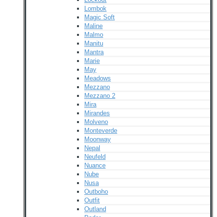
Lombok
Magic Soft
Maline
Malmo
Manitu
Mantra
Marie
May
Meadows
Mezzano
Mezzano 2
Mira
Mirandes
Molveno
Monteverde
Moonway
Nepal
Neufeld
Nuance
Nube
Nusa
Outboho
Outfit
Outland