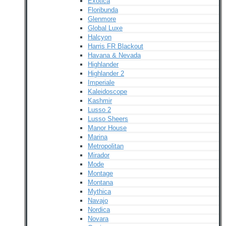
Exotica
Floribunda
Glenmore
Global Luxe
Halcyon
Harris FR Blackout
Havana & Nevada
Highlander
Highlander 2
Imperiale
Kaleidoscope
Kashmir
Lusso 2
Lusso Sheers
Manor House
Marina
Metropolitan
Mirador
Mode
Montage
Montana
Mythica
Navajo
Nordica
Novara