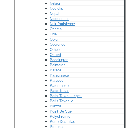
Nelson
Neofelis
Nepal
Noce de Lin
Nuit Parisienne
Ocema
Ode
Opium
Opulence
Othello
Oxford
Paddington
Palmares
Parade
Paradisiaca
Paradou
Parenthese
Paris Texas
Paris Texas stripes
Paris-Texas V
Plazza
Point De Vue
Polychromie
Porte Des Lilas
Pretoria