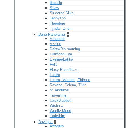
Rosella
Shaw
Slucerne Silks
Tennyson
Theodore
Tyndall Linen
Dana Panorama
+
Amandes
Azalea
Daisy/Rio morning
Diamond/Eve
Eveline/Latika
Feliz
Flaxy Pass/Haze
Lustra
Lustra, Moutlon, Thibaut
Ravana, Selena, Tilda
St.Andrews
Travertine
Uxia/Bluebell
Wisteria
Woolly Mood
Yorkshire
Daylight
+
Affogato