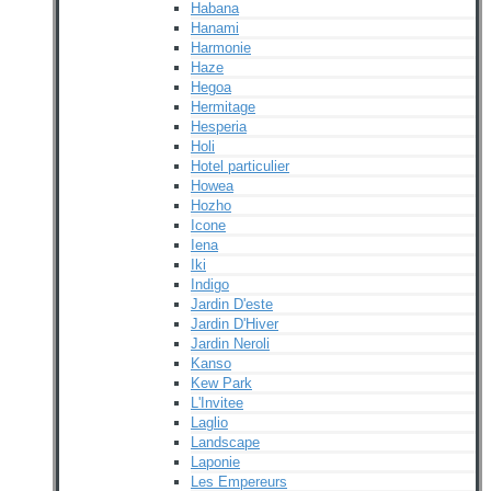
Habana
Hanami
Harmonie
Haze
Hegoa
Hermitage
Hesperia
Holi
Hotel particulier
Howea
Hozho
Icone
Iena
Iki
Indigo
Jardin D'este
Jardin D'Hiver
Jardin Neroli
Kanso
Kew Park
L'Invitee
Laglio
Landscape
Laponie
Les Empereurs