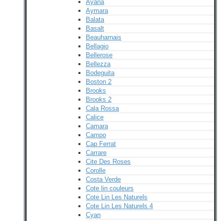
Ayana
Aymara
Balata
Basalt
Beauharnais
Bellagio
Bellerose
Bellezza
Bodeguita
Boston 2
Brooks
Brooks 2
Cala Rossa
Calice
Camara
Campo
Cap Ferrat
Carrare
Cite Des Roses
Corolle
Costa Verde
Cote lin couleurs
Cote Lin Les Naturels
Cote Lin Les Naturels 4
Cyan