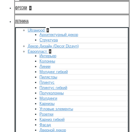
ФРЕСКИ
+
ЛЕПНИНА
Ultrawood
+
Архитектурный декор
Структура
Декор Дизайн (Decor Dizayn)
Европласт
+
Интерьер
Колонны
Линии
Молдинг гибкий
Пилястры
Плинтус
Плинтус гибкий
Полуколонны
Молдинги
Карнизы
Угловые элементы
Розетки
Карниз гибкий
Фасад
Дверной декор