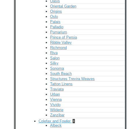
Oasis
Oriental Garden
Origins
Oslo
Palais
Palladio
Pomarium
Prince of Persia
Ribble Valley
Richmond
Riva
Salon
Silky
Sonoma
South Beach
Structures Trevira Weaves
Tatton Linens
Traviata
Urban
Vienna
Vivido
Wilderie
Zanzibar
Colefax and Fowler
+
Albeck