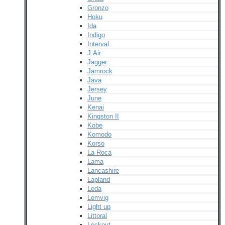
Gronzo
Hoku
Ida
Indigo
Interval
J.Air
Jagger
Jamrock
Java
Jersey
June
Kenai
Kingston II
Kobe
Komodo
Korso
La Roca
Lama
Lancashire
Lapland
Leda
Lemvig
Light up
Littoral
Lockout