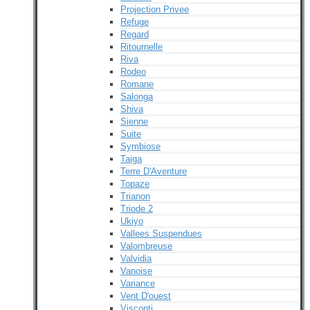
Projection Privee
Refuge
Regard
Ritournelle
Riva
Rodeo
Romane
Salonga
Shiva
Sienne
Suite
Symbiose
Taiga
Terre D'Aventure
Topaze
Trianon
Triode 2
Ukiyo
Vallees Suspendues
Valombreuse
Valvidia
Vanoise
Variance
Vent D'ouest
Visconti