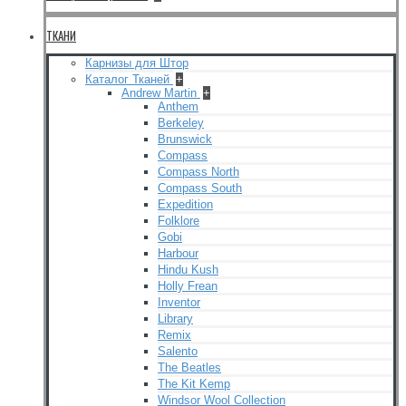
ТКАНИ
Карнизы для Штор
Каталог Тканей
+
Andrew Martin
+
Anthem
Berkeley
Brunswick
Compass
Compass North
Compass South
Expedition
Folklore
Gobi
Harbour
Hindu Kush
Holly Frean
Inventor
Library
Remix
Salento
The Beatles
The Kit Kemp
Windsor Wool Collection