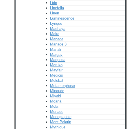
Lido
Linefolia
Linen
Luminescence
Lyrique
Machaya
Maka
Manade
Manade 3
Manali
Margay
Mariposa
Maruko
Mayfair
Medicis
Melukat
Metamorphose
Minaude
Miyabi
Moana
Mola
Monaco
Monographie
Mont Palatin
Mythique