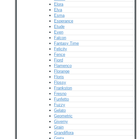
Elora
Elva
Esma
Esperance
Etude
Even
Falcon
Fantasy Time
Felicity
Fence
Fiord
Flamenco
Florange
Floris
Flossy
Frankston
Fresno
Funfetto
Fuzzy
Gelato
Geometric
Giverny
Grain
Grandiflora
Greta