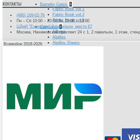
КОНТАКТЫ
Barneby Gates
+
Fabric Book vol.1
Fabric Book vol.2
(495) 109-02-76
Fabric Book vol.3
Пн – Сб 10:00 – 20:00 Вс 10:00 – 19:00
ЦДиИ "Expostroy" 2 павильон, место 67
Camengo
+
Alfama
Москва, Нахимовский проспект 24 с 1, 2 павильон, 1 этаж, стен
Alpilles
Alpilles Sheers
Всемобои 2018-2026
Amazone
Anouchka
Belem
Biarritz
Bonheur
Boomerang
Bruges
Cancale
Carioca
Chicago
Choregraphie
Coulisse 2
Cuzco
Delicatesse
Divine
Dreams
East Village