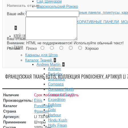
Сад Шинуазри
Написать отзыв
Царскосельский Рококо
Хайвуд (HIWOOD) — декоративные панели, плинтусы, ка
Ваше имя:
Hiwood Decor
ХАЙВУД (HIWOOD) ДЕКОРАТИВНЫЕ ПАНЕЛИ, МО
+
КЛЕЙ | ИНСТРУМЕНТЫ
+
Ваш отзыв
Внимание:
HTML не поддерживается! Используйте обычный текст!
ТКАНИ
Рейтинг
Плохо
Хорошо
Карнизы для Штор
Каталог Тканей
+
Andrew Martin
+
Anthem
Berkeley
ФРАНЦУЗСКАЯ ТКАНЬ ELITIS, КОЛЛЕКЦИЯ PONDICHERY, АРТИКУЛ LI 
Brunswick
Compass
Compass North
Compass South
Наличие
Срок поставки 6-8 недель
Expedition
Производитель:
Elitis
Folklore
Каталог
Pondichery
Gobi
Страна
Франция
Harbour
Артикул:
LI 733 68
Hindu Kush
Применение
Шторы
Holly Frean
Состав
100% Лен