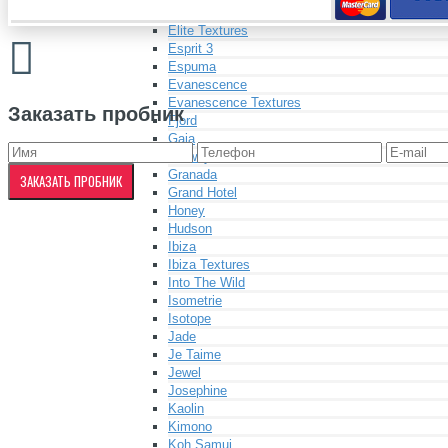
Elite
Elite Textures
Esprit 3
Espuma
Evanescence
Evanescence Textures
Заказать пробник
Fjord
Gaia
Galway
Granada
ЗАКАЗАТЬ ПРОБНИК
Grand Hotel
Honey
Hudson
Ibiza
Ibiza Textures
Into The Wild
Isometrie
Isotope
Jade
Je Taime
Jewel
Josephine
Kaolin
Kimono
Koh Samui