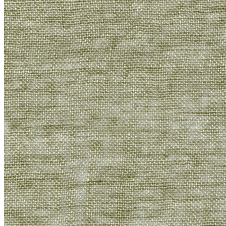
Литл Грин (Little Greene)
+
Палитра цветов Little Greene Colour Scales
Серые цвета Little Greene Grey
Розовые цвета Little Greene Pink
Зеленые цвета Little Greene
Синие цвета Little Greene Blue
Фасадные краски
Краска Свис Лэйк (Swiss Lake)
Грунтовка
+
ФРЕСКИ
+
ЛЕПНИНА
Ultrawood
+
Архитектурный декор
Структура
Декор Дизайн (Decor Dizayn)
Европласт
+
Интерьер
Колонны
Линии
Молдинг гибкий
Пилястры