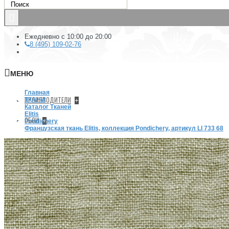
Ежедневно с 10:00 до 20:00
8 (495) 109-02-76
МЕНЮ
Главная
ПРОИЗВОДИТЕЛИ
ТКАНИ
+
Каталог Тканей
Elitis
ОБОИ
+
Pondichery
Французская ткань Elitis, коллекция Pondichery, артикул LI 733 68
КРАСКА
Краска Hygge
Краска Mylands
+
Архив (Archive) collection
COLOURS OF LONDON
FTT
GREY AND NEUTRAL PAINT COLOURS
Краски Шарман (Charmant)
Краски Шервин Вильемс (Sherwin-Williams)
Милк (Milk)