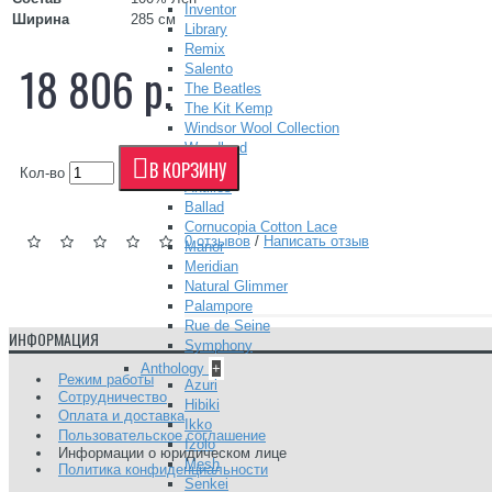
Inventor
Ширина
285 см
Library
Remix
18 806 р.
Salento
The Beatles
The Kit Kemp
Windsor Wool Collection
Woodland
В КОРЗИНУ
Anna French
+
Кол-во
Antilles
Ballad
Cornucopia Cotton Lace
0 отзывов
/
Написать отзыв
Manor
Meridian
Natural Glimmer
Palampore
Rue de Seine
ИНФОРМАЦИЯ
Symphony
Anthology
+
Режим работы
Azuri
Сотрудничество
Hibiki
Оплата и доставка
Ikko
Пользовательское соглашение
Izolo
Информации о юридическом лице
Mesh
Политика конфиденциальности
Senkei