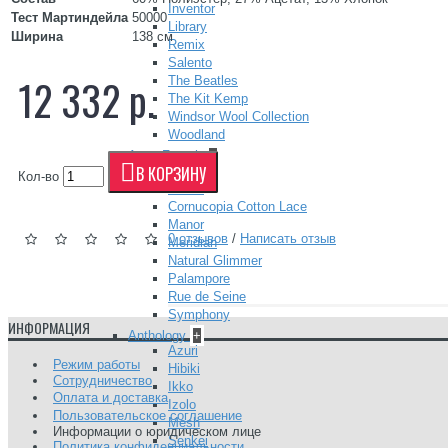
Inventor
Тест Мартиндейла
50000
Library
Ширина
138 см
Remix
Salento
12 332 р.
The Beatles
The Kit Kemp
Windsor Wool Collection
Woodland
Anna French
+
В КОРЗИНУ
Antilles
Кол-во
Ballad
Cornucopia Cotton Lace
Manor
0 отзывов
/
Написать отзыв
Meridian
Natural Glimmer
Palampore
Rue de Seine
Symphony
ИНФОРМАЦИЯ
Anthology
+
Azuri
Режим работы
Hibiki
Сотрудничество
Ikko
Оплата и доставка
Izolo
Пользовательское соглашение
Mesh
Информации о юридическом лице
Senkei
Политика конфиденциальности