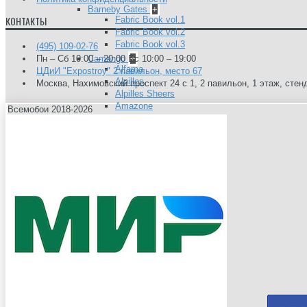
Barneby Gates
+
КОНТАКТЫ
Fabric Book vol.1
Fabric Book vol.2
Fabric Book vol.3
(495) 109-02-76
Пн – Сб 10:00 – 20:00 Вс 10:00 – 19:00
Camengo
+
Alfama
ЦДиИ "Expostroy" 2 павильон, место 67
Alpilles
Москва, Нахимовский проспект 24 с 1, 2 павильон, 1 этаж, стен
Alpilles Sheers
Amazone
Всемобои 2018-2026
Anouchka
Belem
Biarritz
Bonheur
Boomerang
Bruges
Cancale
Carioca
Chicago
Choregraphie
Coulisse 2
Cuzco
Delicatesse
Divine
Dreams
East Village