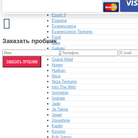
Elite
Elite Textures
Esprit 3
Espuma
Evanescence
Evanescence Textures
Fjord
Заказать пробник
Gaia
Galway
Granada
Grand Hotel
ЗАКАЗАТЬ ПРОБНИК
Honey
Hudson
Ibiza
Ibiza Textures
Into The Wild
Isometrie
Isotope
Jade
Je Taime
Jewel
Josephine
Kaolin
Kimono
Koh Samui