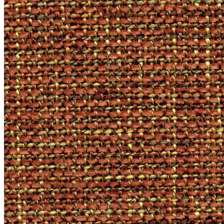
Литл Грин (Little Greene)
+
Палитра цветов Little Greene Colour Scales
Серые цвета Little Greene Grey
Розовые цвета Little Greene Pink
Зеленые цвета Little Greene
Синие цвета Little Greene Blue
Фасадные краски
Краска Свис Лэйк (Swiss Lake)
Грунтовка
+
ФРЕСКИ
+
ЛЕПНИНА
Ultrawood
+
Архитектурный декор
Структура
Декор Дизайн (Decor Dizayn)
Европласт
+
Интерьер
Колонны
Линии
Молдинг гибкий
Пилястры