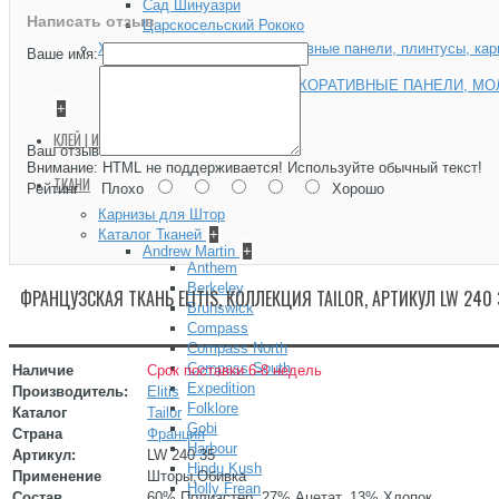
Сад Шинуазри
Написать отзыв
Царскосельский Рококо
Хайвуд (HIWOOD) — декоративные панели, плинтусы, ка
Ваше имя:
Hiwood Decor
ХАЙВУД (HIWOOD) ДЕКОРАТИВНЫЕ ПАНЕЛИ, МО
+
КЛЕЙ | ИНСТРУМЕНТЫ
+
Ваш отзыв
Внимание:
HTML не поддерживается! Используйте обычный текст!
ТКАНИ
Рейтинг
Плохо
Хорошо
Карнизы для Штор
Каталог Тканей
+
Andrew Martin
+
Anthem
Berkeley
ФРАНЦУЗСКАЯ ТКАНЬ ELITIS, КОЛЛЕКЦИЯ TAILOR, АРТИКУЛ LW 240 
Brunswick
Compass
Compass North
Compass South
Наличие
Срок поставки 6-8 недель
Expedition
Производитель:
Elitis
Folklore
Каталог
Tailor
Gobi
Страна
Франция
Harbour
Артикул:
LW 240 35
Hindu Kush
Применение
Шторы,Обивка
Holly Frean
Состав
60% Полиэстер, 27% Ацетат, 13% Хлопок