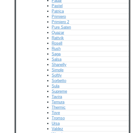
Padar
Pastel
Patrica
Primiero
Primiero 2
Pure Saten
Quazar
Rattvik
Rosell
Rush
Saga
Salsa
Shanelly
Simple
Softly
Sorbetto
Sula
Supreme
Tavira
Ternura
Thermic
Tove
Tromso
Ursa
Valdez