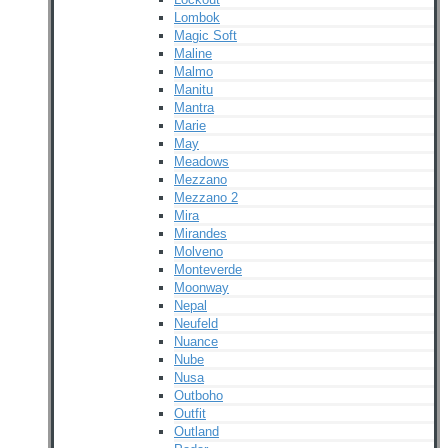
Lombok
Magic Soft
Maline
Malmo
Manitu
Mantra
Marie
May
Meadows
Mezzano
Mezzano 2
Mira
Mirandes
Molveno
Monteverde
Moonway
Nepal
Neufeld
Nuance
Nube
Nusa
Outboho
Outfit
Outland