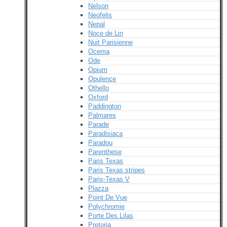
Nelson
Neofelis
Nepal
Noce de Lin
Nuit Parisienne
Ocema
Ode
Opium
Opulence
Othello
Oxford
Paddington
Palmares
Parade
Paradisiaca
Paradou
Parenthese
Paris Texas
Paris Texas stripes
Paris-Texas V
Plazza
Point De Vue
Polychromie
Porte Des Lilas
Pretoria