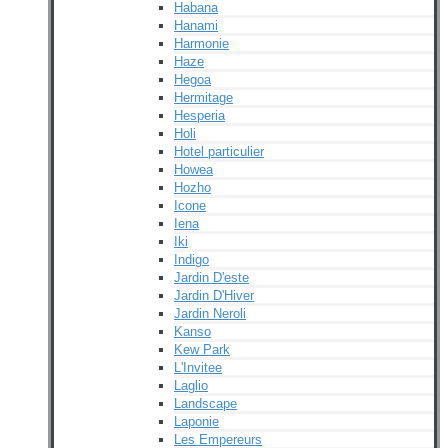
Habana
Hanami
Harmonie
Haze
Hegoa
Hermitage
Hesperia
Holi
Hotel particulier
Howea
Hozho
Icone
Iena
Iki
Indigo
Jardin D'este
Jardin D'Hiver
Jardin Neroli
Kanso
Kew Park
L'Invitee
Laglio
Landscape
Laponie
Les Empereurs