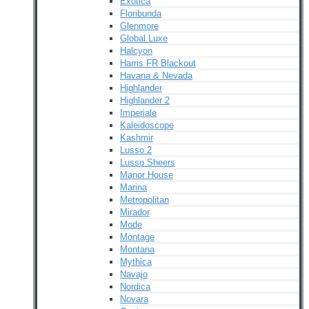
Exotica
Floribunda
Glenmore
Global Luxe
Halcyon
Harris FR Blackout
Havana & Nevada
Highlander
Highlander 2
Imperiale
Kaleidoscope
Kashmir
Lusso 2
Lusso Sheers
Manor House
Marina
Metropolitan
Mirador
Mode
Montage
Montana
Mythica
Navajo
Nordica
Novara