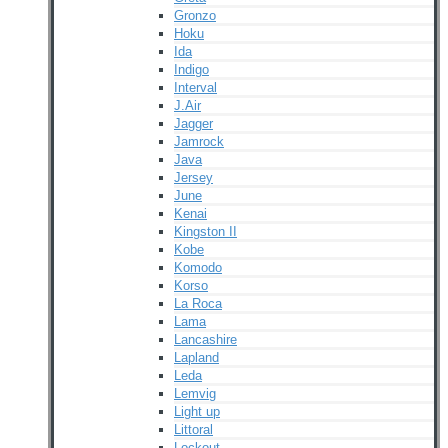
Gronzo
Hoku
Ida
Indigo
Interval
J.Air
Jagger
Jamrock
Java
Jersey
June
Kenai
Kingston II
Kobe
Komodo
Korso
La Roca
Lama
Lancashire
Lapland
Leda
Lemvig
Light up
Littoral
Lockout