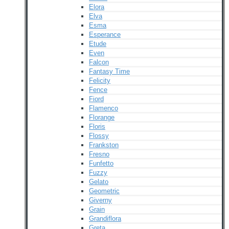
Elora
Elva
Esma
Esperance
Etude
Even
Falcon
Fantasy Time
Felicity
Fence
Fiord
Flamenco
Florange
Floris
Flossy
Frankston
Fresno
Funfetto
Fuzzy
Gelato
Geometric
Giverny
Grain
Grandiflora
Greta