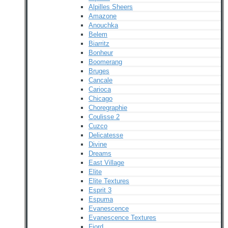
Alpilles Sheers
Amazone
Anouchka
Belem
Biarritz
Bonheur
Boomerang
Bruges
Cancale
Carioca
Chicago
Choregraphie
Coulisse 2
Cuzco
Delicatesse
Divine
Dreams
East Village
Elite
Elite Textures
Esprit 3
Espuma
Evanescence
Evanescence Textures
Fjord