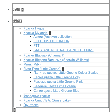
ОБОИ
+
КРАСКА
Краска Hygge
Краска Mylands
+
Архив (Archive) collection
COLOURS OF LONDON
FTT
GREY AND NEUTRAL PAINT COLOURS
Краски Шарман (Charmant)
Краски Шервин Вильемс (Sherwin-Williams)
Милк (Milk)
Литл Грин (Little Greene)
+
Палитра цветов Little Greene Colour Scales
Серые цвета Little Greene Grey
Розовые цвета Little Greene Pink
Зеленые цвета Little Greene
Синие цвета Little Greene Blue
Фасадные краски
Краска Свис Лэйк (Swiss Lake)
Грунтовка
+