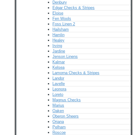
Denbury
Edgar Checks & Stripes
Eloise
Fen Wools
Foss Linen 2
Hailsham
Hamlin
Healey
Irving
Jardine
Jenson Linens
Kalmar
Kelsea
Lamorna Checks & Stripes
Landor
Lavelle
Leonora
Loreto
Magnus Checks
Marius
Oaken
Oberon Sheers
Oriana
Pelham
Roscoe