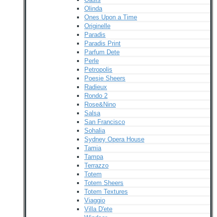
Olinda
Ones Upon a Time
Originelle
Paradis
Paradis Print
Parfum Dete
Perle
Petropolis
Poesie Sheers
Radieux
Rondo 2
Rose&Nino
Salsa
San Francisco
Sohalia
Sydney Opera House
Tamia
Tampa
Terrazzo
Totem
Totem Sheers
Totem Textures
Viaggio
Villa D'ete