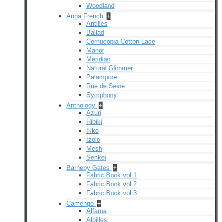
Woodland
Anna French
+
Antilles
Ballad
Cornucopia Cotton Lace
Manor
Meridian
Natural Glimmer
Palampore
Rue de Seine
Symphony
Anthology
+
Azuri
Hibiki
Ikko
Izolo
Mesh
Senkei
Barneby Gates
+
Fabric Book vol.1
Fabric Book vol.2
Fabric Book vol.3
Camengo
+
Alfama
Alpilles