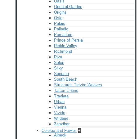
Oasis
Oriental Garden
Origins
Oslo
Palais
Palladio
Pomarium
Prince of Persia
Ribble Valley
Richmond
Riva
Salon
Silky
Sonoma
South Beach
Structures Trevira Weaves
Tatton Linens
Traviata
Urban
Vienna
Vivido
Wilderie
Zanzibar
Colefax and Fowler
+
Albeck