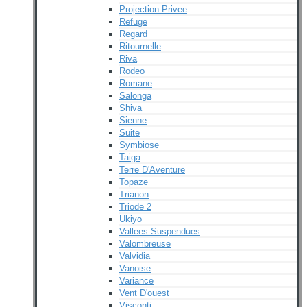
Projection Privee
Refuge
Regard
Ritournelle
Riva
Rodeo
Romane
Salonga
Shiva
Sienne
Suite
Symbiose
Taiga
Terre D'Aventure
Topaze
Trianon
Triode 2
Ukiyo
Vallees Suspendues
Valombreuse
Valvidia
Vanoise
Variance
Vent D'ouest
Visconti