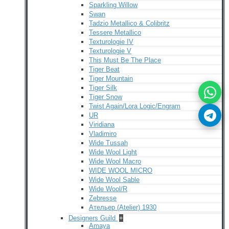
Sparkling Willow
Swan
Tadzio Metallico & Colibritz
Tessere Metallico
Texturologie IV
Texturologie V
This Must Be The Place
Tiger Beat
Tiger Mountain
Tiger Silk
Tiger Snow
Twist Again/Lora Logic/Engram
UR
Viridiana
Vladimiro
Wide Tussah
Wide Wool Light
Wide Wool Macro
WIDE WOOL MICRO
Wide Wool Sable
Wide Wool/R
Zebresse
Ательер (Atelier) 1930
Designers Guild
+
Amaya