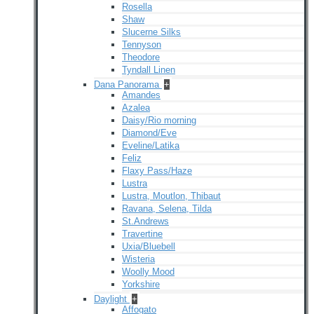
Rosella
Shaw
Slucerne Silks
Tennyson
Theodore
Tyndall Linen
Dana Panorama
+
Amandes
Azalea
Daisy/Rio morning
Diamond/Eve
Eveline/Latika
Feliz
Flaxy Pass/Haze
Lustra
Lustra, Moutlon, Thibaut
Ravana, Selena, Tilda
St.Andrews
Travertine
Uxia/Bluebell
Wisteria
Woolly Mood
Yorkshire
Daylight
+
Affogato