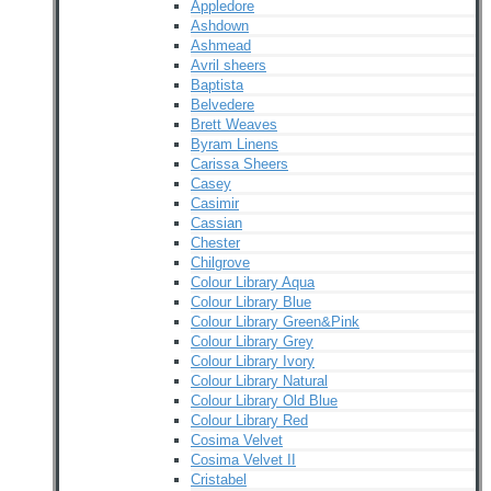
Appledore
Ashdown
Ashmead
Avril sheers
Baptista
Belvedere
Brett Weaves
Byram Linens
Carissa Sheers
Casey
Casimir
Cassian
Chester
Chilgrove
Colour Library Aqua
Colour Library Blue
Colour Library Green&Pink
Colour Library Grey
Colour Library Ivory
Colour Library Natural
Colour Library Old Blue
Colour Library Red
Cosima Velvet
Cosima Velvet II
Cristabel