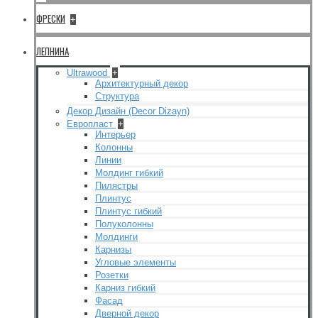
ФРЕСКИ
+
ЛЕПНИНА
Ultrawood
+
Архитектурный декор
Структура
Декор Дизайн (Decor Dizayn)
Европласт
+
Интерьер
Колонны
Линии
Молдинг гибкий
Пилястры
Плинтус
Плинтус гибкий
Полуколонны
Молдинги
Карнизы
Угловые элементы
Розетки
Карниз гибкий
Фасад
Дверной декор