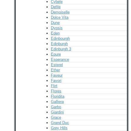
Cybele
Defile
Demoiselle
Dolce Vita
Dune
Dypsis
Eden
Edinbourgh
Edinburgh
Edinburgh 3
Epure
Esperance
Esterel
Ether
Faveur
Favori
Flirt
Flores
Floridita
Galliera
Garbo
Giardini
Grace
Grand Duc
Grey Hills