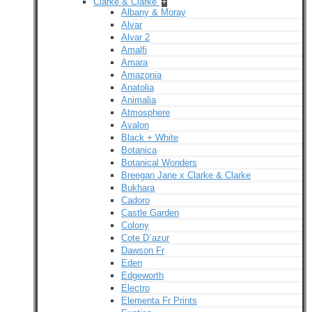
Clarke & Clarke
+
Albany & Moray
Alvar
Alvar 2
Amalfi
Amara
Amazonia
Anatolia
Animalia
Atmosphere
Avalon
Black + White
Botanica
Botanical Wonders
Breegan Jane x Clarke & Clarke
Bukhara
Cadoro
Castle Garden
Colony
Cote D`azur
Dawson Fr
Eden
Edgeworth
Electro
Elementa Fr Prints