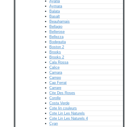
Ayana
Aymara
Balata
Basalt
Beauharnais
Bellagio
Bellerose
Bellezza
Bodeguita
Boston 2
Brooks
Brooks 2
Cala Rossa
Calice
Camara
Campo
Cap Ferrat
Carrare
Cite Des Roses
Corolle
Costa Verde
Cote lin couleurs
Cote Lin Les Naturels
Cote Lin Les Naturels 4
Cyan