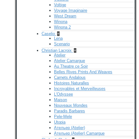
Voltige
Voyage Imaginaire
West Dream
Winona
Winona 2
Caselio
+
Lena
Scenario
Christian Lacroix
+
Atelier
Atelier Camargue
Au Theatre ce Soir
Belles Rives Prints And Weaves
Carnets Andalous
Histoires Naturalles
Incroyables et Merveilleuses
L'Odyssee
Maison
Nouveaux Mondes
Paradis Barbares
Pele-Mele
Utopia
Ательер (Atelier)
Ательер (Atelier) Camargue