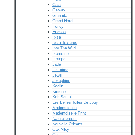
Gaia
Galway
Granada
Grand Hotel
Honey
Hudson
Ibiza
Ibiza Textures
Into The Wild
Isometrie
Isotope
Jade
Je Taime
Jewel
Josephine
Kaolin
Kimono
Koh Samui
Les Belles Toiles De Jouy
Mademoiselle
Mademoiselle Print
Naturellement
Nouvelle Orleans
Oak Alley
Oasis