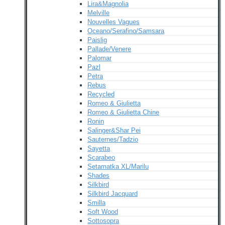
Lira&Magnolia
Melville
Nouvelles Vagues
Oceano/Serafino/Samsara
Paislig
Pallade/Venere
Palomar
Pazl
Petra
Rebus
Recycled
Romeo & Giulietta
Romeo & Giulietta Chine
Ronin
Salinger&Shar Pei
Sauternes/Tadzio
Sayetta
Scarabeo
Setamatka XL/Marilu
Shades
Silkbird
Silkbird Jacquard
Smilla
Soft Wood
Sottosopra