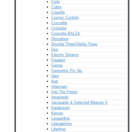
Cielo
Cobra
Coquille
Cosmic Confetti
Crocodile
Croisette
Croisette BALZA
Dimodong
Drusilla Three/Sibilla Three
Duo
Electric Dreams
Flaubert
Genoa
Geometric Pic Nic
Idea
Ikat
Intarsiato
Into The Forest
Intraverdo
Jacquards & Selected Weaves II
Karakorum
Kievan
Leopardine
Liberabirinto
Libertino