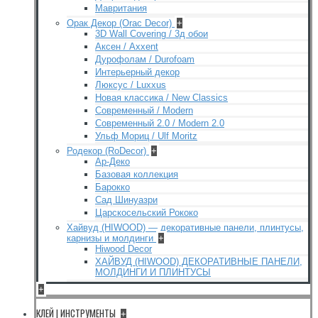
Мавритания
Орак Декор (Orac Decor)
+
3D Wall Covering / 3д обои
Аксен / Axxent
Дурофолам / Durofoam
Интерьерный декор
Люксус / Luxxus
Новая классика / New Classics
Современный / Modern
Современный 2.0 / Modern 2.0
Ульф Мориц / Ulf Moritz
Родекор (RoDecor)
+
Ар-Деко
Базовая коллекция
Барокко
Сад Шинуазри
Царскосельский Рококо
Хайвуд (HIWOOD) — декоративные панели, плинтусы,
карнизы и молдинги
+
Hiwood Decor
ХАЙВУД (HIWOOD) ДЕКОРАТИВНЫЕ ПАНЕЛИ,
МОЛДИНГИ И ПЛИНТУСЫ
+
КЛЕЙ | ИНСТРУМЕНТЫ
+