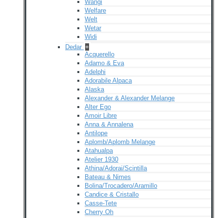
Wangi
Welfare
Welt
Wetar
Widi
Dedar
+
Acquerello
Adamo & Eva
Adelphi
Adorabile Alpaca
Alaska
Alexander & Alexander Melange
Alter Ego
Amoir Libre
Anna & Annalena
Antilope
Aplomb/Aplomb Melange
Atahualpa
Atelier 1930
Athina/Adorai/Scintilla
Bateau & Nimes
Bolina/Trocadero/Aramillo
Candice & Cristallo
Casse-Tete
Cherry Oh