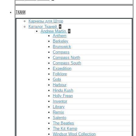
ТКАНИ
Карнизы для Штор
Каталог Тканей
+
Andrew Martin
+
Anthem
Berkeley
Brunswick
Compass
Compass North
Compass South
Expedition
Folklore
Gobi
Harbour
Hindu Kush
Holly Frean
Inventor
Library
Remix
Salento
The Beatles
The Kit Kemp
Windsor Wool Collection