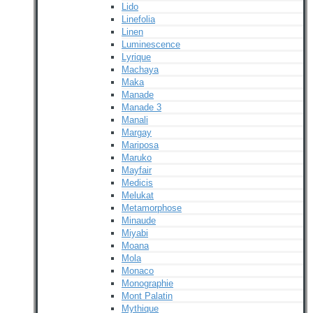
Lido
Linefolia
Linen
Luminescence
Lyrique
Machaya
Maka
Manade
Manade 3
Manali
Margay
Mariposa
Maruko
Mayfair
Medicis
Melukat
Metamorphose
Minaude
Miyabi
Moana
Mola
Monaco
Monographie
Mont Palatin
Mythique