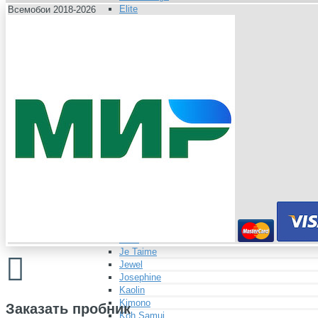
Elite
Всемобои 2018-2026
Elite Textures
Esprit 3
Espuma
Evanescence
Evanescence Textures
Fjord
Gaia
Galway
Granada
Grand Hotel
Honey
Hudson
Ibiza
Ibiza Textures
Into The Wild
Isometrie
Isotope
Jade
Je Taime
Jewel
Josephine
Kaolin
Kimono
Заказать пробник
Koh Samui