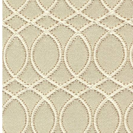
Литл Грин (Little Greene)
+
Палитра цветов Little Greene Colour Scales
Серые цвета Little Greene Grey
Розовые цвета Little Greene Pink
Зеленые цвета Little Greene
Синие цвета Little Greene Blue
Фасадные краски
Краска Свис Лэйк (Swiss Lake)
Грунтовка
+
ФРЕСКИ
+
ЛЕПНИНА
Ultrawood
+
Архитектурный декор
Структура
Декор Дизайн (Decor Dizayn)
Европласт
+
Интерьер
Колонны
Линии
Молдинг гибкий
Пилястры