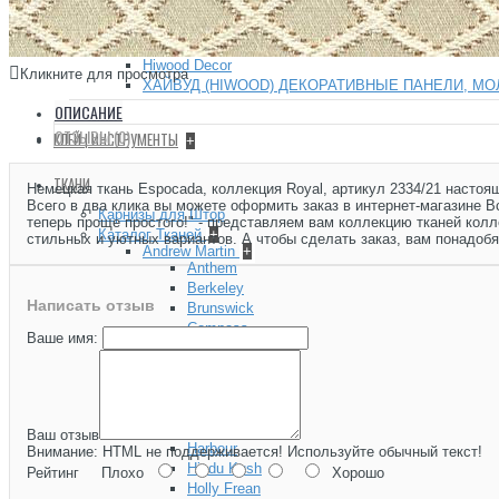
Сад Шинуазри
Царскосельский Рококо
Хайвуд (HIWOOD) — декоративные панели, плинтусы, ка
Hiwood Decor
Кликните для просмотра
ХАЙВУД (HIWOOD) ДЕКОРАТИВНЫЕ ПАНЕЛИ, МО
ОПИСАНИЕ
+
ОТЗЫВЫ (0)
КЛЕЙ | ИНСТРУМЕНТЫ
+
ТКАНИ
Немецкая ткань Espocada, коллекция Royal, артикул 2334/21 насто
Всего в два клика вы можете оформить заказ в интернет-магазине 
Карнизы для Штор
теперь проще простого!" - представляем вам коллекцию тканей колл
Каталог Тканей
+
стильных и уютных вариантов. А чтобы сделать заказ, вам понадобя
Andrew Martin
+
Anthem
Berkeley
Написать отзыв
Brunswick
Compass
Ваше имя:
Compass North
Compass South
Expedition
Folklore
Gobi
Ваш отзыв
Harbour
Внимание:
HTML не поддерживается! Используйте обычный текст!
Hindu Kush
Рейтинг
Плохо
Хорошо
Holly Frean