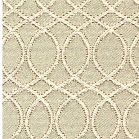
Плинтус
Плинтус гибкий
Полуколонны
Молдинги
Карнизы
Угловые элементы
Розетки
Карниз гибкий
Фасад
Дверной декор
Мавритания
Орак Декор (Orac Decor)
+
3D Wall Covering / 3д обои
Аксен / Axxent
Дурофолам / Durofoam
Интерьерный декор
Люксус / Luxxus
Новая классика / New Classics
Современный / Modern
Современный 2.0 / Modern 2.0
Ульф Мориц / Ulf Moritz
Родекор (RoDecor)
+
Ар-Деко
Базовая коллекция
Барокко