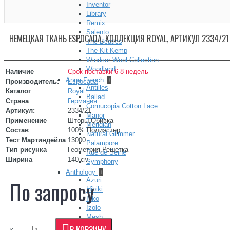
Inventor
Library
Remix
Salento
НЕМЕЦКАЯ ТКАНЬ ESPOCADA, КОЛЛЕКЦИЯ ROYAL, АРТИКУЛ 2334/21
The Beatles
The Kit Kemp
Windsor Wool Collection
Woodland
Наличие
Срок поставки 6-8 недель
Anna French
+
Производитель:
Espocada
Antilles
Каталог
Royal
Ballad
Страна
Германия
Cornucopia Cotton Lace
Артикул:
2334/21
Manor
Применение
Шторы,Обивка
Meridian
Состав
100% Полиэстер
Natural Glimmer
Тест Мартиндейла
13000
Palampore
Тип рисунка
Геометрия,Решетка
Rue de Seine
Ширина
140 см
Symphony
Anthology
+
Azuri
По запросу
Hibiki
Ikko
Izolo
Mesh
Senkei
В КОРЗИНУ