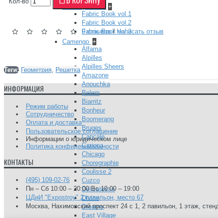
Кол-во
Barneby Gates
+
Fabric Book vol.1
Fabric Book vol.2
Fabric Book vol.3
0 отзывов
/
Написать отзыв
Camengo
+
Alfama
Alpilles
Alpilles Sheers
Теги:
Геометрия
,
Решетка
Amazone
Anouchka
ИНФОРМАЦИЯ
Belem
Biarritz
Режим работы
Bonheur
Сотрудничество
Boomerang
Оплата и доставка
Bruges
Пользовательское соглашение
Cancale
Информации о юридическом лице
Carioca
Политика конфиденциальности
Chicago
КОНТАКТЫ
Choregraphie
Coulisse 2
(495) 109-02-76
Cuzco
Пн – Сб 10:00 – 20:00 Вс 10:00 – 19:00
Delicatesse
ЦДиИ "Expostroy" 2 павильон, место 67
Divine
Москва, Нахимовский проспект 24 с 1, 2 павильон, 1 этаж, стен
Dreams
East Village