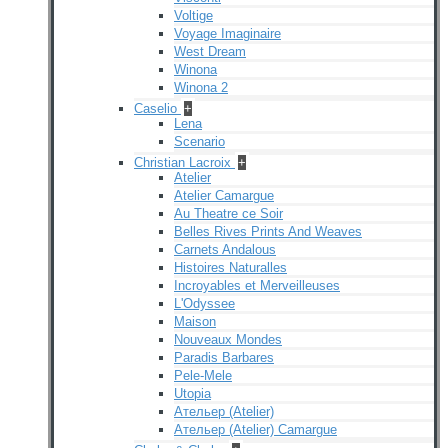
Voltige
Voyage Imaginaire
West Dream
Winona
Winona 2
Caselio
+
Lena
Scenario
Christian Lacroix
+
Atelier
Atelier Camargue
Au Theatre ce Soir
Belles Rives Prints And Weaves
Carnets Andalous
Histoires Naturalles
Incroyables et Merveilleuses
L'Odyssee
Maison
Nouveaux Mondes
Paradis Barbares
Pele-Mele
Utopia
Ательер (Atelier)
Ательер (Atelier) Camargue