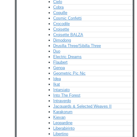
Cielo
Cobra
Coquille
Cosmic Confetti
Crocodile
Croisette
Croisette BALZA
Dimodong
Drusilla Three/Sibilla Three
Duo
Electric Dreams
Flaubert
Genoa
Geometric Pic Nic
Idea
Ikat
Intarsiato
Into The Forest
Intraverdo
Jacquards & Selected Weaves II
Karakorum
Kievan
Leopardine
Liberabirinto
Libertino