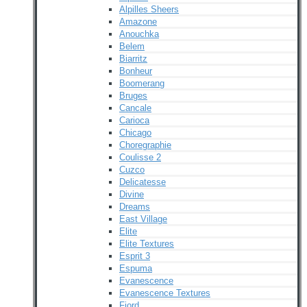
Alpilles Sheers
Amazone
Anouchka
Belem
Biarritz
Bonheur
Boomerang
Bruges
Cancale
Carioca
Chicago
Choregraphie
Coulisse 2
Cuzco
Delicatesse
Divine
Dreams
East Village
Elite
Elite Textures
Esprit 3
Espuma
Evanescence
Evanescence Textures
Fjord