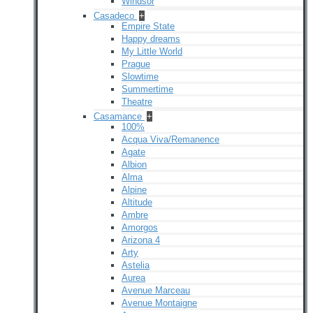
Windsor
Casadeco
+
Empire State
Happy dreams
My Little World
Prague
Slowtime
Summertime
Theatre
Casamance
+
100%
Acqua Viva/Remanence
Agate
Albion
Alma
Alpine
Altitude
Ambre
Amorgos
Arizona 4
Arty
Astelia
Aurea
Avenue Marceau
Avenue Montaigne