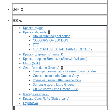
ОБОИ
+
КРАСКА
Краска Hygge
Краска Mylands
+
Архив (Archive) collection
COLOURS OF LONDON
FTT
GREY AND NEUTRAL PAINT COLOURS
Краски Шарман (Charmant)
Краски Шервин Вильемс (Sherwin-Williams)
Милк (Milk)
Литл Грин (Little Greene)
+
Палитра цветов Little Greene Colour Scales
Серые цвета Little Greene Grey
Розовые цвета Little Greene Pink
Зеленые цвета Little Greene
Синие цвета Little Greene Blue
Фасадные краски
Краска Свис Лэйк (Swiss Lake)
Грунтовка
+