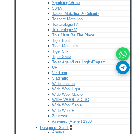
Sparkling Willow
Swan
Tadzio Metallico & Colibritz
Tessere Metallico
Texturologie IV
Texturologie V
This Must Be The Place
Tiger Beat
Tiger Mountain
Tiger Silk
Tiger Snow
Twist Again/Lora Logic/Engram
UR
Viridiana
Vladimiro
Wide Tussah
Wide Wool Light
Wide Wool Macro
WIDE WOOL MICRO
Wide Wool Sable
Wide Wool/R
Zebresse
Ательер (Atelier) 1930
Designers Guild
+
Amaya