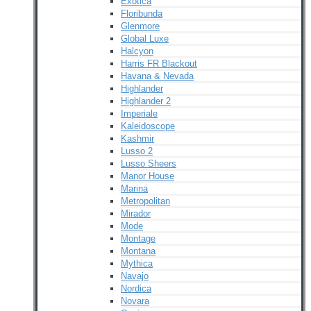
Exotica
Floribunda
Glenmore
Global Luxe
Halcyon
Harris FR Blackout
Havana & Nevada
Highlander
Highlander 2
Imperiale
Kaleidoscope
Kashmir
Lusso 2
Lusso Sheers
Manor House
Marina
Metropolitan
Mirador
Mode
Montage
Montana
Mythica
Navajo
Nordica
Novara