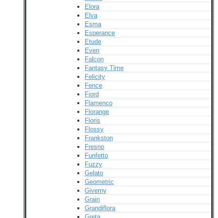
Elora
Elva
Esma
Esperance
Etude
Even
Falcon
Fantasy Time
Felicity
Fence
Fiord
Flamenco
Florange
Floris
Flossy
Frankston
Fresno
Funfetto
Fuzzy
Gelato
Geometric
Giverny
Grain
Grandiflora
Greta