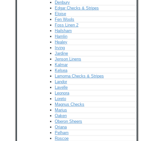
Denbury
Edgar Checks & Stripes
Eloise
Fen Wools
Foss Linen 2
Hailsham
Hamlin
Healey
Irving
Jardine
Jenson Linens
Kalmar
Kelsea
Lamorna Checks & Stripes
Landor
Lavelle
Leonora
Loreto
Magnus Checks
Marius
Oaken
Oberon Sheers
Oriana
Pelham
Roscoe