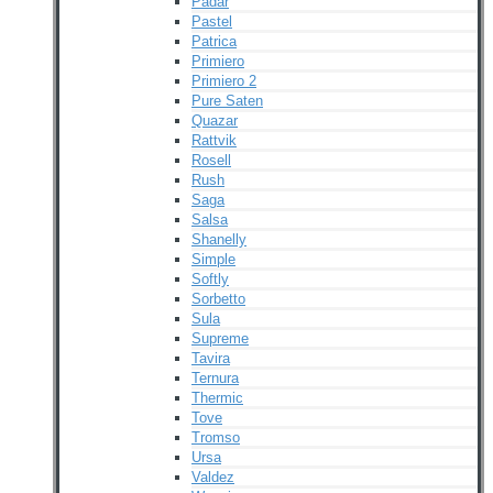
Padar
Pastel
Patrica
Primiero
Primiero 2
Pure Saten
Quazar
Rattvik
Rosell
Rush
Saga
Salsa
Shanelly
Simple
Softly
Sorbetto
Sula
Supreme
Tavira
Ternura
Thermic
Tove
Tromso
Ursa
Valdez