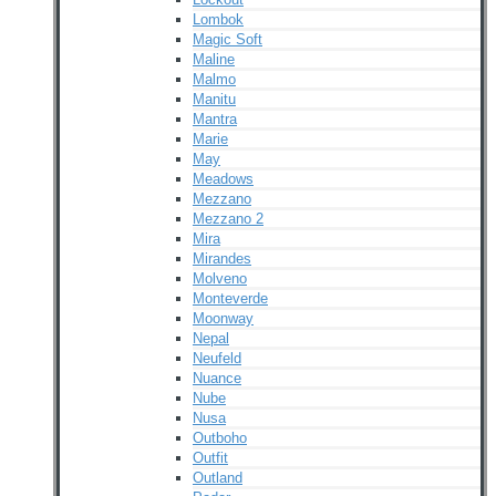
Lombok
Magic Soft
Maline
Malmo
Manitu
Mantra
Marie
May
Meadows
Mezzano
Mezzano 2
Mira
Mirandes
Molveno
Monteverde
Moonway
Nepal
Neufeld
Nuance
Nube
Nusa
Outboho
Outfit
Outland