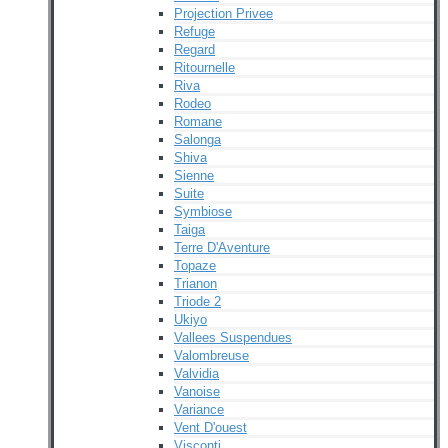
Projection Privee
Refuge
Regard
Ritournelle
Riva
Rodeo
Romane
Salonga
Shiva
Sienne
Suite
Symbiose
Taiga
Terre D'Aventure
Topaze
Trianon
Triode 2
Ukiyo
Vallees Suspendues
Valombreuse
Valvidia
Vanoise
Variance
Vent D'ouest
Visconti