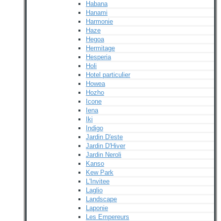
Habana
Hanami
Harmonie
Haze
Hegoa
Hermitage
Hesperia
Holi
Hotel particulier
Howea
Hozho
Icone
Iena
Iki
Indigo
Jardin D'este
Jardin D'Hiver
Jardin Neroli
Kanso
Kew Park
L'Invitee
Laglio
Landscape
Laponie
Les Empereurs