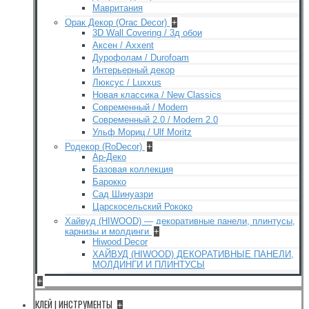
Мавритания
Орак Декор (Orac Decor)
+
3D Wall Covering / 3д обои
Аксен / Axxent
Дурофолам / Durofoam
Интерьерный декор
Люксус / Luxxus
Новая классика / New Classics
Современный / Modern
Современный 2.0 / Modern 2.0
Ульф Мориц / Ulf Moritz
Родекор (RoDecor)
+
Ар-Деко
Базовая коллекция
Барокко
Сад Шинуазри
Царскосельский Рококо
Хайвуд (HIWOOD) — декоративные панели, плинтусы,
карнизы и молдинги
+
Hiwood Decor
ХАЙВУД (HIWOOD) ДЕКОРАТИВНЫЕ ПАНЕЛИ,
МОЛДИНГИ И ПЛИНТУСЫ
+
КЛЕЙ | ИНСТРУМЕНТЫ
+