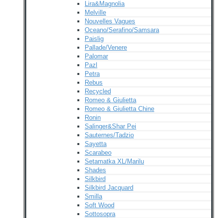
Lira&Magnolia
Melville
Nouvelles Vagues
Oceano/Serafino/Samsara
Paislig
Pallade/Venere
Palomar
Pazl
Petra
Rebus
Recycled
Romeo & Giulietta
Romeo & Giulietta Chine
Ronin
Salinger&Shar Pei
Sauternes/Tadzio
Sayetta
Scarabeo
Setamatka XL/Marilu
Shades
Silkbird
Silkbird Jacquard
Smilla
Soft Wood
Sottosopra