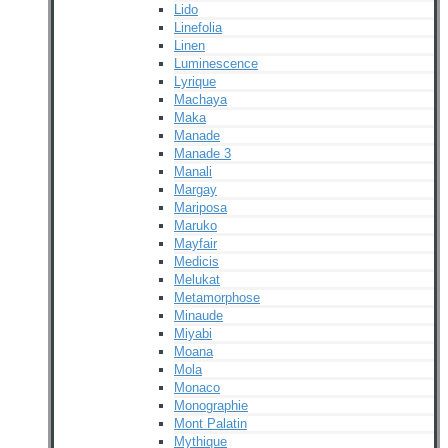
Lido
Linefolia
Linen
Luminescence
Lyrique
Machaya
Maka
Manade
Manade 3
Manali
Margay
Mariposa
Maruko
Mayfair
Medicis
Melukat
Metamorphose
Minaude
Miyabi
Moana
Mola
Monaco
Monographie
Mont Palatin
Mythique