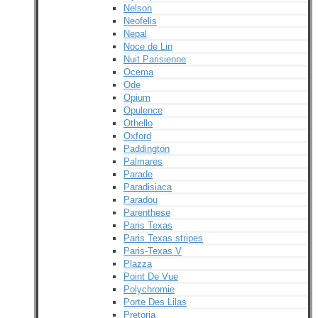
Nelson
Neofelis
Nepal
Noce de Lin
Nuit Parisienne
Ocema
Ode
Opium
Opulence
Othello
Oxford
Paddington
Palmares
Parade
Paradisiaca
Paradou
Parenthese
Paris Texas
Paris Texas stripes
Paris-Texas V
Plazza
Point De Vue
Polychromie
Porte Des Lilas
Pretoria