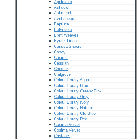
Appledore
Ashdown
Ashmead
Avril sheers
Baptista
Belvedere
Brett Weaves
Byram Linens
Carissa Sheers
Casey
Casimir
Cassian
Chester
Chilgrove
Colour Library Aqua
Colour Library Blue
Colour Library Green&Pink
Colour Library Grey
Colour Library Ivory
Colour Library Natural
Colour Library Old Blue
Colour Library Red
Cosima Velvet
Cosima Velvet II
Cristabel