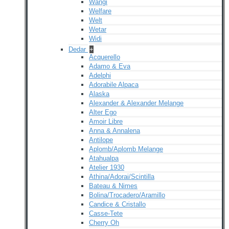
Wangi
Welfare
Welt
Wetar
Widi
Dedar
+
Acquerello
Adamo & Eva
Adelphi
Adorabile Alpaca
Alaska
Alexander & Alexander Melange
Alter Ego
Amoir Libre
Anna & Annalena
Antilope
Aplomb/Aplomb Melange
Atahualpa
Atelier 1930
Athina/Adorai/Scintilla
Bateau & Nimes
Bolina/Trocadero/Aramillo
Candice & Cristallo
Casse-Tete
Cherry Oh