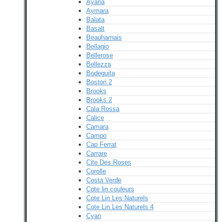
Ayana
Aymara
Balata
Basalt
Beauharnais
Bellagio
Bellerose
Bellezza
Bodeguita
Boston 2
Brooks
Brooks 2
Cala Rossa
Calice
Camara
Campo
Cap Ferrat
Carrare
Cite Des Roses
Corolle
Costa Verde
Cote lin couleurs
Cote Lin Les Naturels
Cote Lin Les Naturels 4
Cyan