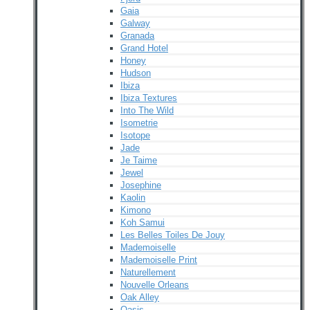
Gaia
Galway
Granada
Grand Hotel
Honey
Hudson
Ibiza
Ibiza Textures
Into The Wild
Isometrie
Isotope
Jade
Je Taime
Jewel
Josephine
Kaolin
Kimono
Koh Samui
Les Belles Toiles De Jouy
Mademoiselle
Mademoiselle Print
Naturellement
Nouvelle Orleans
Oak Alley
Oasis