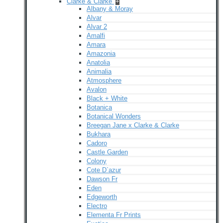
Clarke & Clarke
+
Albany & Moray
Alvar
Alvar 2
Amalfi
Amara
Amazonia
Anatolia
Animalia
Atmosphere
Avalon
Black + White
Botanica
Botanical Wonders
Breegan Jane x Clarke & Clarke
Bukhara
Cadoro
Castle Garden
Colony
Cote D`azur
Dawson Fr
Eden
Edgeworth
Electro
Elementa Fr Prints