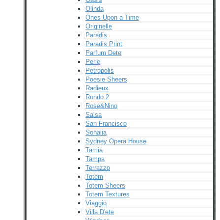
Olinda
Ones Upon a Time
Originelle
Paradis
Paradis Print
Parfum Dete
Perle
Petropolis
Poesie Sheers
Radieux
Rondo 2
Rose&Nino
Salsa
San Francisco
Sohalia
Sydney Opera House
Tamia
Tampa
Terrazzo
Totem
Totem Sheers
Totem Textures
Viaggio
Villa D'ete