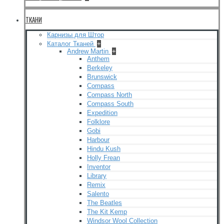
ТКАНИ
Карнизы для Штор
Каталог Тканей
+
Andrew Martin
+
Anthem
Berkeley
Brunswick
Compass
Compass North
Compass South
Expedition
Folklore
Gobi
Harbour
Hindu Kush
Holly Frean
Inventor
Library
Remix
Salento
The Beatles
The Kit Kemp
Windsor Wool Collection