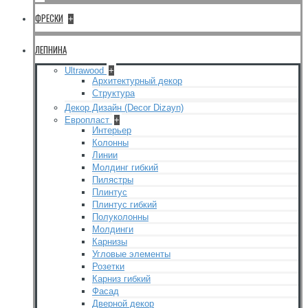
ФРЕСКИ
+
ЛЕПНИНА
Ultrawood
+
Архитектурный декор
Структура
Декор Дизайн (Decor Dizayn)
Европласт
+
Интерьер
Колонны
Линии
Молдинг гибкий
Пилястры
Плинтус
Плинтус гибкий
Полуколонны
Молдинги
Карнизы
Угловые элементы
Розетки
Карниз гибкий
Фасад
Дверной декор