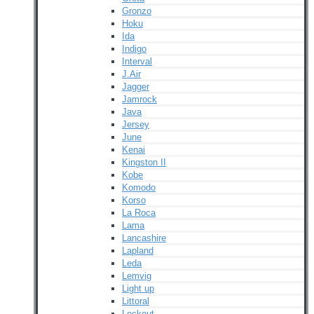
Gronzo
Hoku
Ida
Indigo
Interval
J.Air
Jagger
Jamrock
Java
Jersey
June
Kenai
Kingston II
Kobe
Komodo
Korso
La Roca
Lama
Lancashire
Lapland
Leda
Lemvig
Light up
Littoral
Lockout