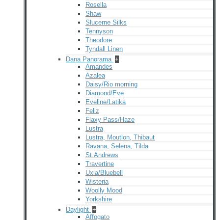
Rosella
Shaw
Slucerne Silks
Tennyson
Theodore
Tyndall Linen
Dana Panorama
+
Amandes
Azalea
Daisy/Rio morning
Diamond/Eve
Eveline/Latika
Feliz
Flaxy Pass/Haze
Lustra
Lustra, Moutlon, Thibaut
Ravana, Selena, Tilda
St.Andrews
Travertine
Uxia/Bluebell
Wisteria
Woolly Mood
Yorkshire
Daylight
+
Affogato