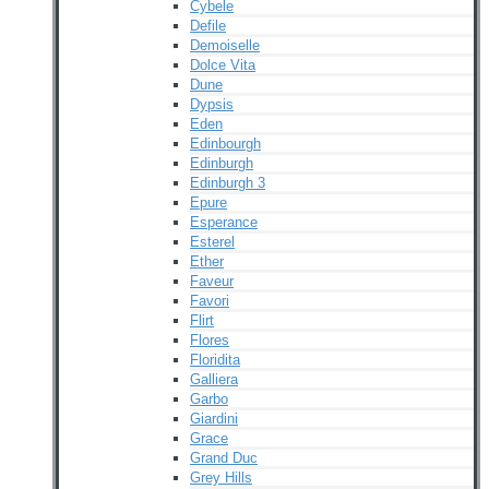
Cybele
Defile
Demoiselle
Dolce Vita
Dune
Dypsis
Eden
Edinbourgh
Edinburgh
Edinburgh 3
Epure
Esperance
Esterel
Ether
Faveur
Favori
Flirt
Flores
Floridita
Galliera
Garbo
Giardini
Grace
Grand Duc
Grey Hills