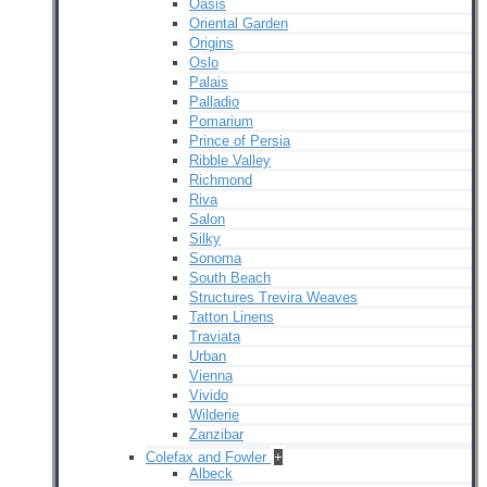
Oasis
Oriental Garden
Origins
Oslo
Palais
Palladio
Pomarium
Prince of Persia
Ribble Valley
Richmond
Riva
Salon
Silky
Sonoma
South Beach
Structures Trevira Weaves
Tatton Linens
Traviata
Urban
Vienna
Vivido
Wilderie
Zanzibar
Colefax and Fowler
+
Albeck