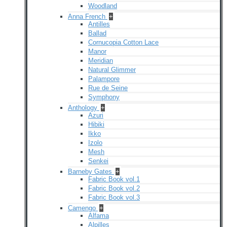
Woodland
Anna French
+
Antilles
Ballad
Cornucopia Cotton Lace
Manor
Meridian
Natural Glimmer
Palampore
Rue de Seine
Symphony
Anthology
+
Azuri
Hibiki
Ikko
Izolo
Mesh
Senkei
Barneby Gates
+
Fabric Book vol.1
Fabric Book vol.2
Fabric Book vol.3
Camengo
+
Alfama
Alpilles