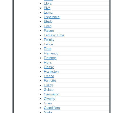
Elora
Elva
Esma
Esperance
Etude
Even
Falcon
Fantasy Time
Felicity
Fence
Fiord
Flamenco
Florange
Floris
Flossy
Frankston
Fresno
Funfetto
Fuzzy
Gelato
Geometric
Giverny
Grain
Grandiflora
Greta