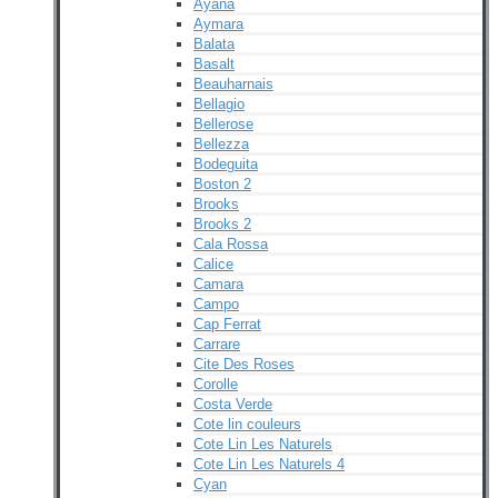
Ayana
Aymara
Balata
Basalt
Beauharnais
Bellagio
Bellerose
Bellezza
Bodeguita
Boston 2
Brooks
Brooks 2
Cala Rossa
Calice
Camara
Campo
Cap Ferrat
Carrare
Cite Des Roses
Corolle
Costa Verde
Cote lin couleurs
Cote Lin Les Naturels
Cote Lin Les Naturels 4
Cyan