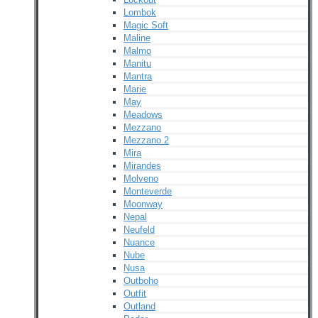
Lombok
Magic Soft
Maline
Malmo
Manitu
Mantra
Marie
May
Meadows
Mezzano
Mezzano 2
Mira
Mirandes
Molveno
Monteverde
Moonway
Nepal
Neufeld
Nuance
Nube
Nusa
Outboho
Outfit
Outland