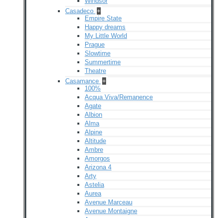
Windsor
Casadeco
+
Empire State
Happy dreams
My Little World
Prague
Slowtime
Summertime
Theatre
Casamance
+
100%
Acqua Viva/Remanence
Agate
Albion
Alma
Alpine
Altitude
Ambre
Amorgos
Arizona 4
Arty
Astelia
Aurea
Avenue Marceau
Avenue Montaigne