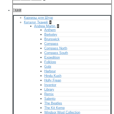
ТКАНИ
Карнизы для Штор
Каталог Тканей
+
Andrew Martin
+
Anthem
Berkeley
Brunswick
Compass
Compass North
Compass South
Expedition
Folklore
Gobi
Harbour
Hindu Kush
Holly Frean
Inventor
Library
Remix
Salento
The Beatles
The Kit Kemp
Windsor Wool Collection