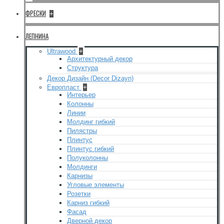
ФРЕСКИ
+
ЛЕПНИНА
Ultrawood
+
Архитектурный декор
Структура
Декор Дизайн (Decor Dizayn)
Европласт
+
Интерьер
Колонны
Линии
Молдинг гибкий
Пилястры
Плинтус
Плинтус гибкий
Полуколонны
Молдинги
Карнизы
Угловые элементы
Розетки
Карниз гибкий
Фасад
Дверной декор