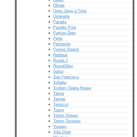
Olinda
Ones Upon a Time
Originelle
Paradis
Paradis Print
Parfum Dete
Perle
Petropolis
Poesie Sheers
Radieux
Rondo 2
Rose&Nino
Salsa
San Francisco
Sohalia
Sydney Opera House
Tamia
Tampa
Terrazzo
Totem
Totem Sheers
Totem Textures
Viaggio
Villa D'ete