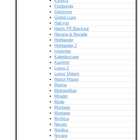
Exotica
Floribunda
Glenmore
Global Luxe
Halcyon
Harris FR Blackout
Havana & Nevada
Highlander
Highlander 2
Imperiale
Kaleidoscope
Kashmir
Lusso 2
Lusso Sheers
Manor House
Marina
Metropolitan
Mirador
Mode
Montage
Montana
Mythica
Navajo
Nordica
Novara