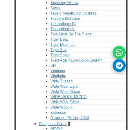
Sparkling Willow
Swan
Tadzio Metallico & Colibritz
Tessere Metallico
Texturologie IV
Texturologie V
This Must Be The Place
Tiger Beat
Tiger Mountain
Tiger Silk
Tiger Snow
Twist Again/Lora Logic/Engram
UR
Viridiana
Vladimiro
Wide Tussah
Wide Wool Light
Wide Wool Macro
WIDE WOOL MICRO
Wide Wool Sable
Wide Wool/R
Zebresse
Ательер (Atelier) 1930
Designers Guild
+
Amaya