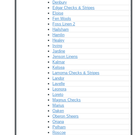
Denbury
Edgar Checks & Stripes
Eloise
Fen Wools
Foss Linen 2
Hailsham
Hamlin
Healey
Irving
Jardine
Jenson Linens
Kalmar
Kelsea
Lamorna Checks & Stripes
Landor
Lavelle
Leonora
Loreto
Magnus Checks
Marius
Oaken
Oberon Sheers
Oriana
Pelham
Roscoe