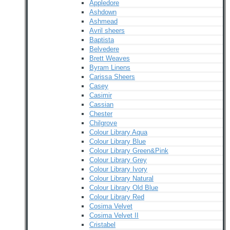
Appledore
Ashdown
Ashmead
Avril sheers
Baptista
Belvedere
Brett Weaves
Byram Linens
Carissa Sheers
Casey
Casimir
Cassian
Chester
Chilgrove
Colour Library Aqua
Colour Library Blue
Colour Library Green&Pink
Colour Library Grey
Colour Library Ivory
Colour Library Natural
Colour Library Old Blue
Colour Library Red
Cosima Velvet
Cosima Velvet II
Cristabel