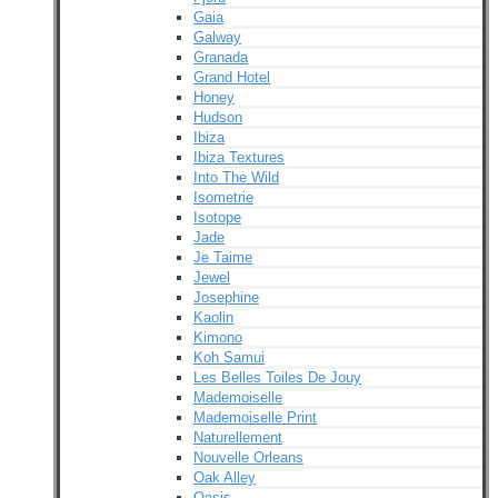
Gaia
Galway
Granada
Grand Hotel
Honey
Hudson
Ibiza
Ibiza Textures
Into The Wild
Isometrie
Isotope
Jade
Je Taime
Jewel
Josephine
Kaolin
Kimono
Koh Samui
Les Belles Toiles De Jouy
Mademoiselle
Mademoiselle Print
Naturellement
Nouvelle Orleans
Oak Alley
Oasis