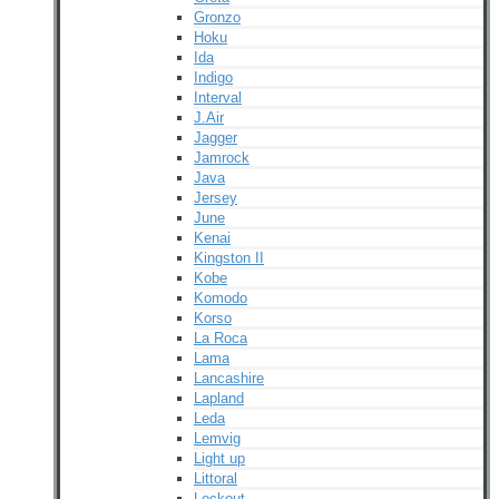
Gronzo
Hoku
Ida
Indigo
Interval
J.Air
Jagger
Jamrock
Java
Jersey
June
Kenai
Kingston II
Kobe
Komodo
Korso
La Roca
Lama
Lancashire
Lapland
Leda
Lemvig
Light up
Littoral
Lockout