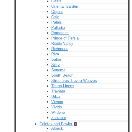
Oasis
Oriental Garden
Origins
Oslo
Palais
Palladio
Pomarium
Prince of Persia
Ribble Valley
Richmond
Riva
Salon
Silky
Sonoma
South Beach
Structures Trevira Weaves
Tatton Linens
Traviata
Urban
Vienna
Vivido
Wilderie
Zanzibar
Colefax and Fowler
+
Albeck