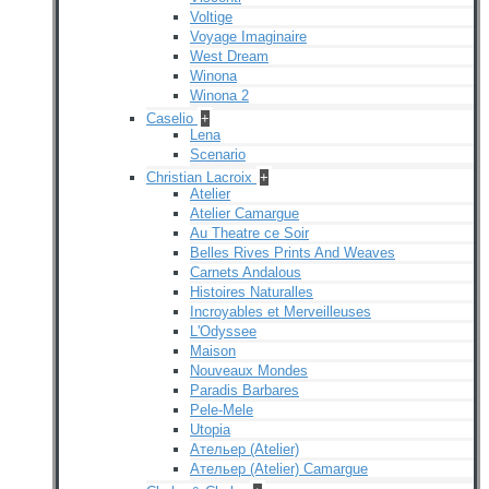
Voltige
Voyage Imaginaire
West Dream
Winona
Winona 2
Caselio
+
Lena
Scenario
Christian Lacroix
+
Atelier
Atelier Camargue
Au Theatre ce Soir
Belles Rives Prints And Weaves
Carnets Andalous
Histoires Naturalles
Incroyables et Merveilleuses
L'Odyssee
Maison
Nouveaux Mondes
Paradis Barbares
Pele-Mele
Utopia
Ательер (Atelier)
Ательер (Atelier) Camargue