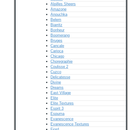
Alpilles Sheers
Amazone
Anouchka
Belem
Biarritz
Bonheur
Boomerang
Bruges
Cancale
Carioca
Chicago
Choregraphie
Coulisse 2
Cuzco
Delicatesse
Divine
Dreams
East Village
Elite
Elite Textures
Esprit 3
Espuma
Evanescence
Evanescence Textures
Fjord