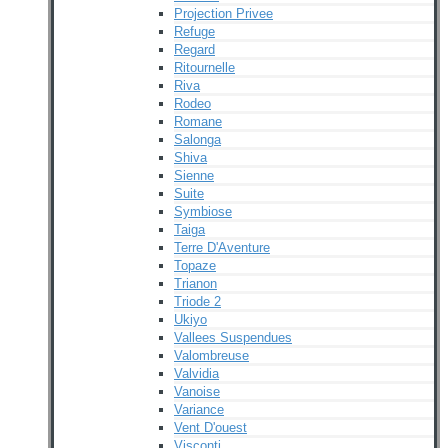
Projection Privee
Refuge
Regard
Ritournelle
Riva
Rodeo
Romane
Salonga
Shiva
Sienne
Suite
Symbiose
Taiga
Terre D'Aventure
Topaze
Trianon
Triode 2
Ukiyo
Vallees Suspendues
Valombreuse
Valvidia
Vanoise
Variance
Vent D'ouest
Visconti