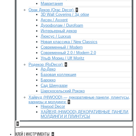
Мавритания
Орак Декор (Orac Decor)
+
3D Wall Covering / 3д обои
Аксен / Axxent
Дурофолам / Durofoam
Интерьерный декор
Люксус / Luxxus
Новая классика / New Classics
Современный / Modern
Современный 2.0 / Modern 2.0
Ульф Мориц / Ulf Moritz
Родекор (RoDecor)
+
Ар-Деко
Базовая коллекция
Барокко
Сад Шинуазри
Царскосельский Рококо
Хайвуд (HIWOOD) — декоративные панели, плинтусы,
карнизы и молдинги
+
Hiwood Decor
ХАЙВУД (HIWOOD) ДЕКОРАТИВНЫЕ ПАНЕЛИ,
МОЛДИНГИ И ПЛИНТУСЫ
+
КЛЕЙ | ИНСТРУМЕНТЫ
+