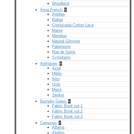
Woodland
Anna French
+
Antilles
Ballad
Cornucopia Cotton Lace
Manor
Meridian
Natural Glimmer
Palampore
Rue de Seine
Symphony
Anthology
+
Azuri
Hibiki
Ikko
Izolo
Mesh
Senkei
Barneby Gates
+
Fabric Book vol.1
Fabric Book vol.2
Fabric Book vol.3
Camengo
+
Alfama
Alpilles