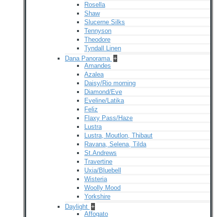
Rosella
Shaw
Slucerne Silks
Tennyson
Theodore
Tyndall Linen
Dana Panorama
+
Amandes
Azalea
Daisy/Rio morning
Diamond/Eve
Eveline/Latika
Feliz
Flaxy Pass/Haze
Lustra
Lustra, Moutlon, Thibaut
Ravana, Selena, Tilda
St.Andrews
Travertine
Uxia/Bluebell
Wisteria
Woolly Mood
Yorkshire
Daylight
+
Affogato