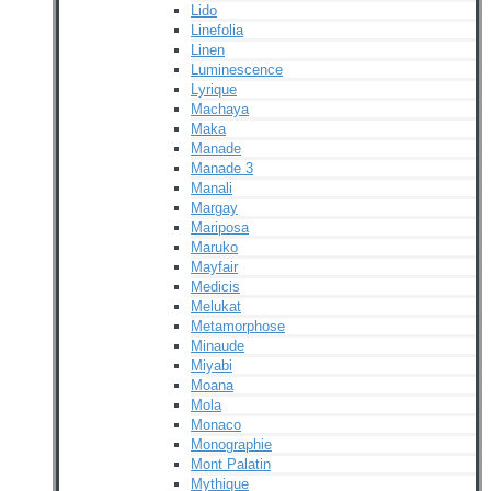
Lido
Linefolia
Linen
Luminescence
Lyrique
Machaya
Maka
Manade
Manade 3
Manali
Margay
Mariposa
Maruko
Mayfair
Medicis
Melukat
Metamorphose
Minaude
Miyabi
Moana
Mola
Monaco
Monographie
Mont Palatin
Mythique