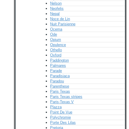
Nelson
Neofelis
Nepal
Noce de Lin
Nuit Parisienne
Ocema
Ode
Opium
Opulence
Othello
Oxford
Paddington
Palmares
Parade
Paradisiaca
Paradou
Parenthese
Paris Texas
Paris Texas stripes
Paris-Texas V
Plazza
Point De Vue
Polychromie
Porte Des Lilas
Pretoria