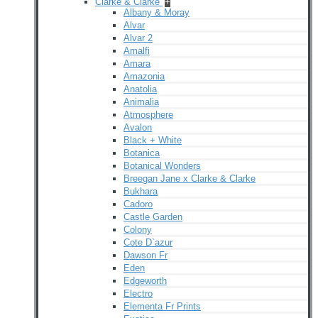
Clarke & Clarke
+
Albany & Moray
Alvar
Alvar 2
Amalfi
Amara
Amazonia
Anatolia
Animalia
Atmosphere
Avalon
Black + White
Botanica
Botanical Wonders
Breegan Jane x Clarke & Clarke
Bukhara
Cadoro
Castle Garden
Colony
Cote D`azur
Dawson Fr
Eden
Edgeworth
Electro
Elementa Fr Prints