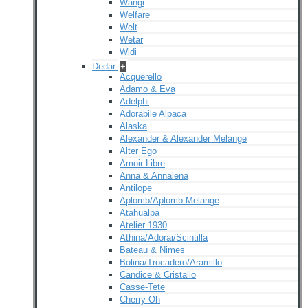
Wangi
Welfare
Welt
Wetar
Widi
Dedar
+
Acquerello
Adamo & Eva
Adelphi
Adorabile Alpaca
Alaska
Alexander & Alexander Melange
Alter Ego
Amoir Libre
Anna & Annalena
Antilope
Aplomb/Aplomb Melange
Atahualpa
Atelier 1930
Athina/Adorai/Scintilla
Bateau & Nimes
Bolina/Trocadero/Aramillo
Candice & Cristallo
Casse-Tete
Cherry Oh