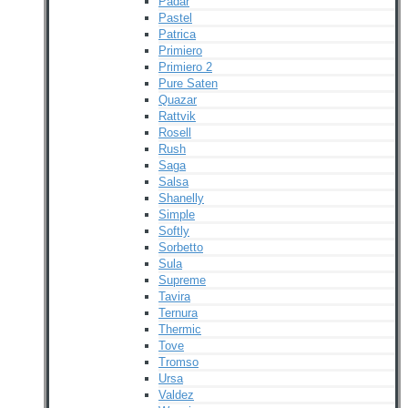
Padar
Pastel
Patrica
Primiero
Primiero 2
Pure Saten
Quazar
Rattvik
Rosell
Rush
Saga
Salsa
Shanelly
Simple
Softly
Sorbetto
Sula
Supreme
Tavira
Ternura
Thermic
Tove
Tromso
Ursa
Valdez