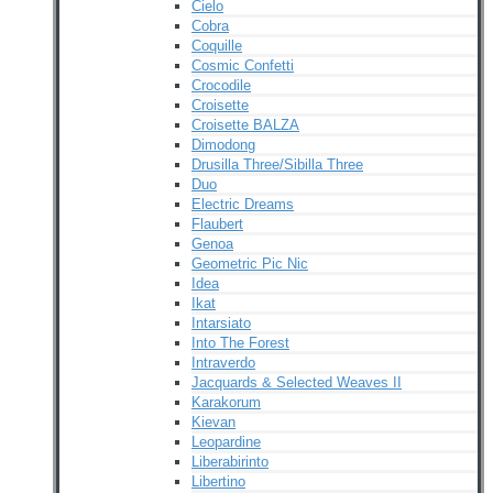
Cielo
Cobra
Coquille
Cosmic Confetti
Crocodile
Croisette
Croisette BALZA
Dimodong
Drusilla Three/Sibilla Three
Duo
Electric Dreams
Flaubert
Genoa
Geometric Pic Nic
Idea
Ikat
Intarsiato
Into The Forest
Intraverdo
Jacquards & Selected Weaves II
Karakorum
Kievan
Leopardine
Liberabirinto
Libertino