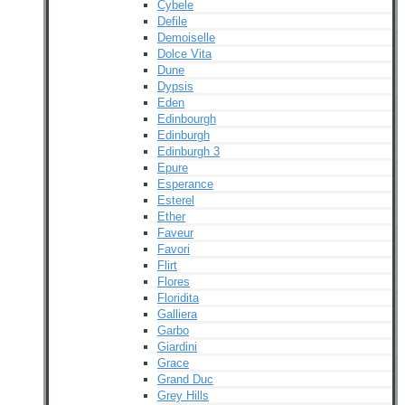
Cybele
Defile
Demoiselle
Dolce Vita
Dune
Dypsis
Eden
Edinbourgh
Edinburgh
Edinburgh 3
Epure
Esperance
Esterel
Ether
Faveur
Favori
Flirt
Flores
Floridita
Galliera
Garbo
Giardini
Grace
Grand Duc
Grey Hills