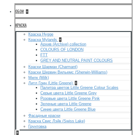
ОБОИ
+
КРАСКА
Краска Hygge
Краска Mylands
+
Архив (Archive) collection
COLOURS OF LONDON
FTT
GREY AND NEUTRAL PAINT COLOURS
Краски Шарман (Charmant)
Краски Шервин Вильемс (Sherwin-Williams)
Милк (Milk)
Литл Грин (Little Greene)
+
Палитра цветов Little Greene Colour Scales
Серые цвета Little Greene Grey
Розовые цвета Little Greene Pink
Зеленые цвета Little Greene
Синие цвета Little Greene Blue
Фасадные краски
Краска Свис Лэйк (Swiss Lake)
Грунтовка
+