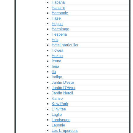
Habana
Hanami
Harmonie
Haze
Hegoa
Hermitage
Hesperia
Holi
Hotel particulier
Howea
Hozho
Icone
Iena
Iki
Indigo
Jardin D'este
Jardin D'Hiver
Jardin Neroli
Kanso
Kew Park
L'Invitee
Laglio
Landscape
Laponie
Les Empereurs