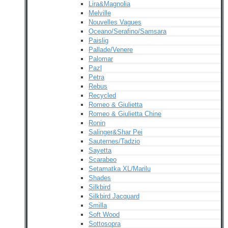
Lira&Magnolia
Melville
Nouvelles Vagues
Oceano/Serafino/Samsara
Paislig
Pallade/Venere
Palomar
Pazl
Petra
Rebus
Recycled
Romeo & Giulietta
Romeo & Giulietta Chine
Ronin
Salinger&Shar Pei
Sauternes/Tadzio
Sayetta
Scarabeo
Setamatka XL/Marilu
Shades
Silkbird
Silkbird Jacquard
Smilla
Soft Wood
Sottosopra