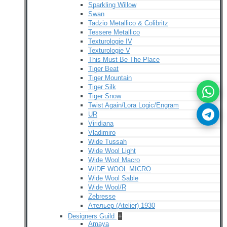
Sparkling Willow
Swan
Tadzio Metallico & Colibritz
Tessere Metallico
Texturologie IV
Texturologie V
This Must Be The Place
Tiger Beat
Tiger Mountain
Tiger Silk
Tiger Snow
Twist Again/Lora Logic/Engram
UR
Viridiana
Vladimiro
Wide Tussah
Wide Wool Light
Wide Wool Macro
WIDE WOOL MICRO
Wide Wool Sable
Wide Wool/R
Zebresse
Ательер (Atelier) 1930
Designers Guild
+
Amaya