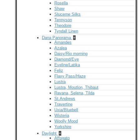
Rosella
Shaw
Slucerne Silks
Tennyson
Theodore
Tyndall Linen
Dana Panorama
+
Amandes
Azalea
Daisy/Rio morning
Diamond/Eve
Eveline/Latika
Feliz
Flaxy Pass/Haze
Lustra
Lustra, Moutlon, Thibaut
Ravana, Selena, Tilda
St.Andrews
Travertine
Uxia/Bluebell
Wisteria
Woolly Mood
Yorkshire
Daylight
+
Affogato