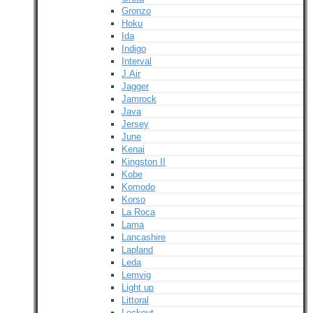
Gronzo
Hoku
Ida
Indigo
Interval
J.Air
Jagger
Jamrock
Java
Jersey
June
Kenai
Kingston II
Kobe
Komodo
Korso
La Roca
Lama
Lancashire
Lapland
Leda
Lemvig
Light up
Littoral
Lockout