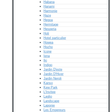
Habana
Hanami
Harmonie
Haze
Hegoa
Hermitage
Hesperia
Holi
Hotel particulier
Howea
Hozho
Icone
Iena
Iki
Indigo
Jardin D'este
Jardin D'Hiver
Jardin Neroli
Kanso
Kew Park
L'Invitee
Laglio
Landscape
Laponie
Les Empereurs