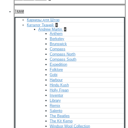
ТКАНИ
Карнизы для Штор
Каталог Тканей
+
Andrew Martin
+
Anthem
Berkeley
Brunswick
Compass
Compass North
Compass South
Expedition
Folklore
Gobi
Harbour
Hindu Kush
Holly Frean
Inventor
Library
Remix
Salento
The Beatles
The Kit Kemp
Windsor Wool Collection