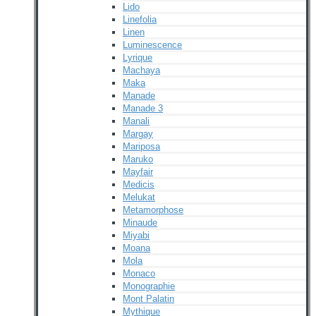
Lido
Linefolia
Linen
Luminescence
Lyrique
Machaya
Maka
Manade
Manade 3
Manali
Margay
Mariposa
Maruko
Mayfair
Medicis
Melukat
Metamorphose
Minaude
Miyabi
Moana
Mola
Monaco
Monographie
Mont Palatin
Mythique