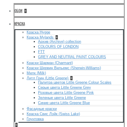
ОБОИ
+
КРАСКА
Краска Hygge
Краска Mylands
+
Архив (Archive) collection
COLOURS OF LONDON
FTT
GREY AND NEUTRAL PAINT COLOURS
Краски Шарман (Charmant)
Краски Шервин Вильемс (Sherwin-Williams)
Милк (Milk)
Литл Грин (Little Greene)
+
Палитра цветов Little Greene Colour Scales
Серые цвета Little Greene Grey
Розовые цвета Little Greene Pink
Зеленые цвета Little Greene
Синие цвета Little Greene Blue
Фасадные краски
Краска Свис Лэйк (Swiss Lake)
Грунтовка
+