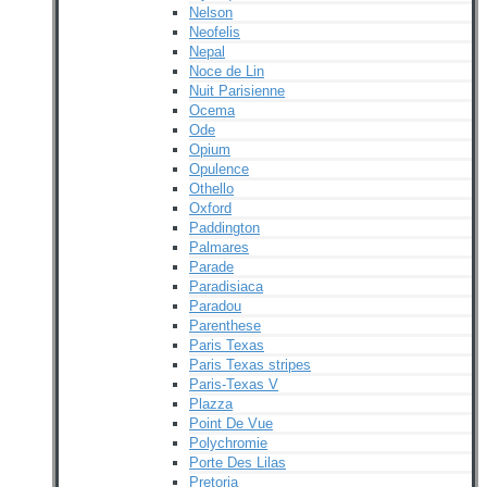
Nelson
Neofelis
Nepal
Noce de Lin
Nuit Parisienne
Ocema
Ode
Opium
Opulence
Othello
Oxford
Paddington
Palmares
Parade
Paradisiaca
Paradou
Parenthese
Paris Texas
Paris Texas stripes
Paris-Texas V
Plazza
Point De Vue
Polychromie
Porte Des Lilas
Pretoria