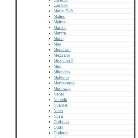
Lombok
Magic Soft
Maline
Malmo
Manitu
Mantra
Marie
May
Meadows
Mezzano
Mezzano 2
Mira
Mirandes
Molveno
Monteverde
Moonway
Nepal
Neufeld
Nuance
Nube
Nusa
Outboho
Outfit
Outland