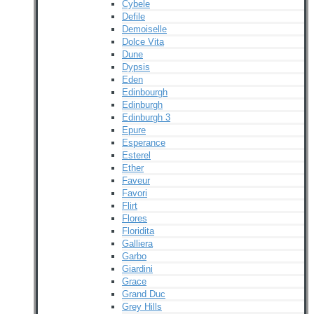
Cybele
Defile
Demoiselle
Dolce Vita
Dune
Dypsis
Eden
Edinbourgh
Edinburgh
Edinburgh 3
Epure
Esperance
Esterel
Ether
Faveur
Favori
Flirt
Flores
Floridita
Galliera
Garbo
Giardini
Grace
Grand Duc
Grey Hills