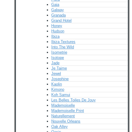
Gaia
Galway
Granada
Grand Hotel
Honey
Hudson
Ibiza
Ibiza Textures
Into The Wild
Isometrie
Isotope
Jade
Je Taime
Jewel
Josephine
Kaolin
Kimono
Koh Samui
Les Belles Toiles De Jouy
Mademoiselle
Mademoiselle Print
Naturellement
Nouvelle Orleans
Oak Alley
Oasis