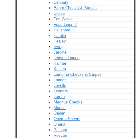
Denbury
Edgar Checks & Stripes
Eloise
Fen Wools
Foss Linen 2
Hailsham
Hamlin
Healey
Irving
Jardine
Jenson Linens
Kalmar
Kelsea
Lamorna Checks & Stripes
Landor
Lavelle
Leonora
Loreto
Magnus Checks
Marius
Oaken
Oberon Sheers
Oriana
Pelham
Roscoe