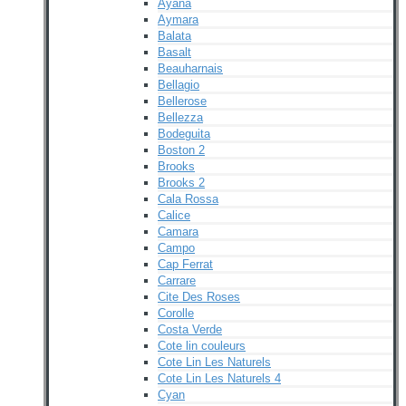
Ayana
Aymara
Balata
Basalt
Beauharnais
Bellagio
Bellerose
Bellezza
Bodeguita
Boston 2
Brooks
Brooks 2
Cala Rossa
Calice
Camara
Campo
Cap Ferrat
Carrare
Cite Des Roses
Corolle
Costa Verde
Cote lin couleurs
Cote Lin Les Naturels
Cote Lin Les Naturels 4
Cyan