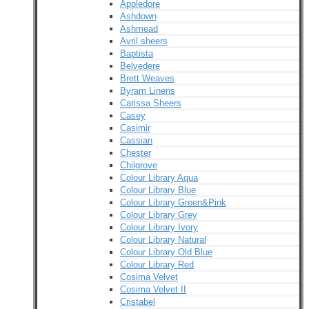
Appledore
Ashdown
Ashmead
Avril sheers
Baptista
Belvedere
Brett Weaves
Byram Linens
Carissa Sheers
Casey
Casimir
Cassian
Chester
Chilgrove
Colour Library Aqua
Colour Library Blue
Colour Library Green&Pink
Colour Library Grey
Colour Library Ivory
Colour Library Natural
Colour Library Old Blue
Colour Library Red
Cosima Velvet
Cosima Velvet II
Cristabel