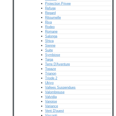
Projection Privee
Refuge
Regard
Ritournelle
Riva
Rodeo
Romane
Salonga
Shiva
Sienne
Suite
Symbiose
Taiga
Terre D'Aventure
Topaze
Trianon
Triode 2
Ukiyo
Vallees Suspendues
Valombreuse
Valvidia
Vanoise
Variance
Vent D'ouest
Visconti