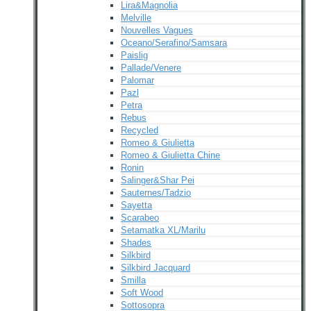
Lira&Magnolia
Melville
Nouvelles Vagues
Oceano/Serafino/Samsara
Paislig
Pallade/Venere
Palomar
Pazl
Petra
Rebus
Recycled
Romeo & Giulietta
Romeo & Giulietta Chine
Ronin
Salinger&Shar Pei
Sauternes/Tadzio
Sayetta
Scarabeo
Setamatka XL/Marilu
Shades
Silkbird
Silkbird Jacquard
Smilla
Soft Wood
Sottosopra