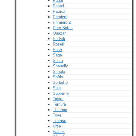
Padar
Pastel
Patrica
Primiero
Primiero 2
Pure Saten
Quazar
Rattvik
Rosell
Rush
Saga
Salsa
Shanelly
Simple
Softly
Sorbetto
Sula
Supreme
Tavira
Ternura
Thermic
Tove
Tromso
Ursa
Valdez