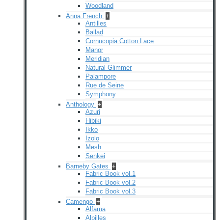
Woodland
Anna French
+
Antilles
Ballad
Cornucopia Cotton Lace
Manor
Meridian
Natural Glimmer
Palampore
Rue de Seine
Symphony
Anthology
+
Azuri
Hibiki
Ikko
Izolo
Mesh
Senkei
Barneby Gates
+
Fabric Book vol.1
Fabric Book vol.2
Fabric Book vol.3
Camengo
+
Alfama
Alpilles