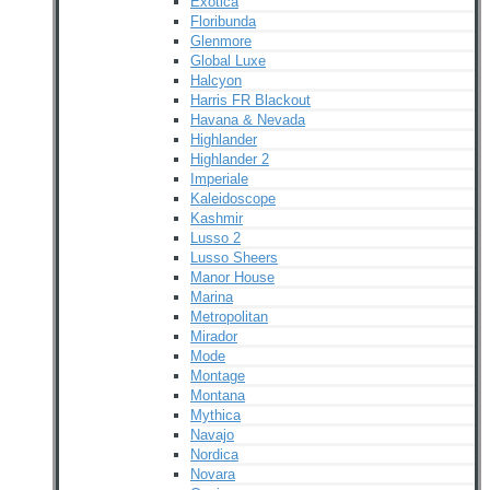
Exotica
Floribunda
Glenmore
Global Luxe
Halcyon
Harris FR Blackout
Havana & Nevada
Highlander
Highlander 2
Imperiale
Kaleidoscope
Kashmir
Lusso 2
Lusso Sheers
Manor House
Marina
Metropolitan
Mirador
Mode
Montage
Montana
Mythica
Navajo
Nordica
Novara