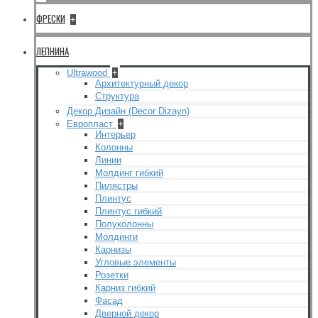
ФРЕСКИ
+
ЛЕПНИНА
Ultrawood
+
Архитектурный декор
Структура
Декор Дизайн (Decor Dizayn)
Европласт
+
Интерьер
Колонны
Линии
Молдинг гибкий
Пилястры
Плинтус
Плинтус гибкий
Полуколонны
Молдинги
Карнизы
Угловые элементы
Розетки
Карниз гибкий
Фасад
Дверной декор