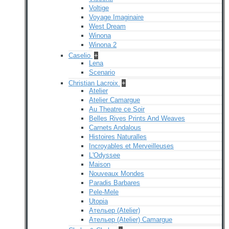
Voltige
Voyage Imaginaire
West Dream
Winona
Winona 2
Caselio
+
Lena
Scenario
Christian Lacroix
+
Atelier
Atelier Camargue
Au Theatre ce Soir
Belles Rives Prints And Weaves
Carnets Andalous
Histoires Naturalles
Incroyables et Merveilleuses
L'Odyssee
Maison
Nouveaux Mondes
Paradis Barbares
Pele-Mele
Utopia
Ательер (Atelier)
Ательер (Atelier) Camargue