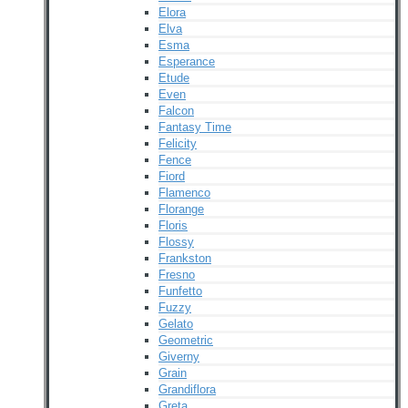
Elora
Elva
Esma
Esperance
Etude
Even
Falcon
Fantasy Time
Felicity
Fence
Fiord
Flamenco
Florange
Floris
Flossy
Frankston
Fresno
Funfetto
Fuzzy
Gelato
Geometric
Giverny
Grain
Grandiflora
Greta