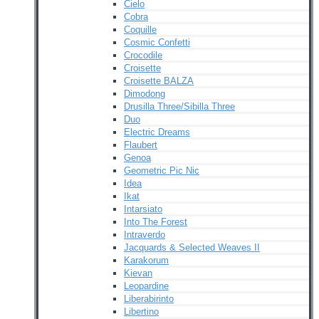
Cielo
Cobra
Coquille
Cosmic Confetti
Crocodile
Croisette
Croisette BALZA
Dimodong
Drusilla Three/Sibilla Three
Duo
Electric Dreams
Flaubert
Genoa
Geometric Pic Nic
Idea
Ikat
Intarsiato
Into The Forest
Intraverdo
Jacquards & Selected Weaves II
Karakorum
Kievan
Leopardine
Liberabirinto
Libertino