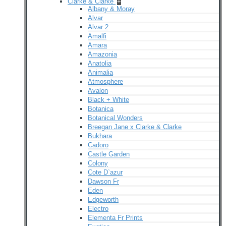
Clarke & Clarke
+
Albany & Moray
Alvar
Alvar 2
Amalfi
Amara
Amazonia
Anatolia
Animalia
Atmosphere
Avalon
Black + White
Botanica
Botanical Wonders
Breegan Jane x Clarke & Clarke
Bukhara
Cadoro
Castle Garden
Colony
Cote D`azur
Dawson Fr
Eden
Edgeworth
Electro
Elementa Fr Prints