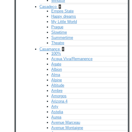
Windsor
Casadeco
+
Empire State
Happy dreams
My Little World
Prague
Slowtime
Summertime
Theatre
Casamance
+
100%
Acqua Viva/Remanence
Agate
Albion
Alma
Alpine
Altitude
Ambre
Amorgos
Arizona 4
Arty
Astelia
Aurea
Avenue Marceau
Avenue Montaigne