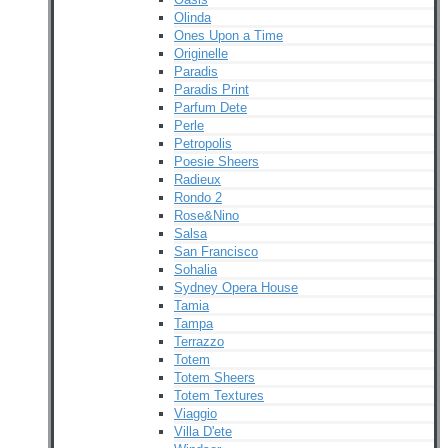
Olinda
Ones Upon a Time
Originelle
Paradis
Paradis Print
Parfum Dete
Perle
Petropolis
Poesie Sheers
Radieux
Rondo 2
Rose&Nino
Salsa
San Francisco
Sohalia
Sydney Opera House
Tamia
Tampa
Terrazzo
Totem
Totem Sheers
Totem Textures
Viaggio
Villa D'ete