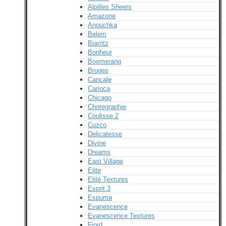
Alpilles Sheers
Amazone
Anouchka
Belem
Biarritz
Bonheur
Boomerang
Bruges
Cancale
Carioca
Chicago
Choregraphie
Coulisse 2
Cuzco
Delicatesse
Divine
Dreams
East Village
Elite
Elite Textures
Esprit 3
Espuma
Evanescence
Evanescence Textures
Fjord