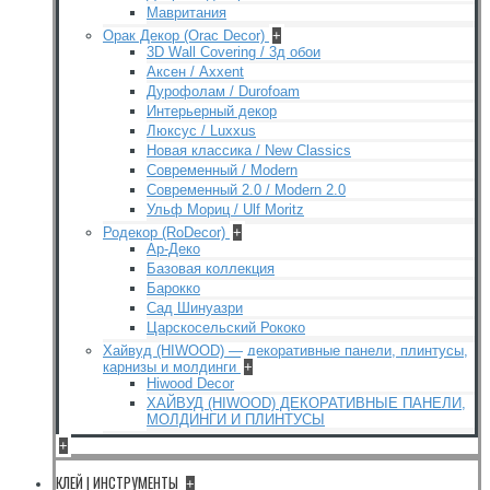
Мавритания
Орак Декор (Orac Decor)
+
3D Wall Covering / 3д обои
Аксен / Axxent
Дурофолам / Durofoam
Интерьерный декор
Люксус / Luxxus
Новая классика / New Classics
Современный / Modern
Современный 2.0 / Modern 2.0
Ульф Мориц / Ulf Moritz
Родекор (RoDecor)
+
Ар-Деко
Базовая коллекция
Барокко
Сад Шинуазри
Царскосельский Рококо
Хайвуд (HIWOOD) — декоративные панели, плинтусы,
карнизы и молдинги
+
Hiwood Decor
ХАЙВУД (HIWOOD) ДЕКОРАТИВНЫЕ ПАНЕЛИ,
МОЛДИНГИ И ПЛИНТУСЫ
+
КЛЕЙ | ИНСТРУМЕНТЫ
+