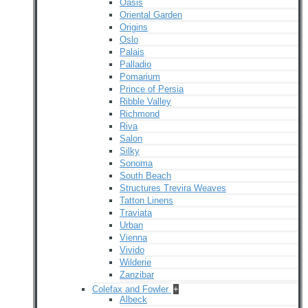
Oasis
Oriental Garden
Origins
Oslo
Palais
Palladio
Pomarium
Prince of Persia
Ribble Valley
Richmond
Riva
Salon
Silky
Sonoma
South Beach
Structures Trevira Weaves
Tatton Linens
Traviata
Urban
Vienna
Vivido
Wilderie
Zanzibar
Colefax and Fowler
+
Albeck