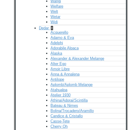
Wangi
Welfare
Welt
Wetar
Widi
Dedar
+
Acquerello
Adamo & Eva
Adelphi
Adorabile Alpaca
Alaska
Alexander & Alexander Melange
Alter Ego
Amoir Libre
Anna & Annalena
Antilope
Aplomb/Aplomb Melange
Atahualpa
Atelier 1930
Athina/Adorai/Scintilla
Bateau & Nimes
Bolina/Trocadero/Aramillo
Candice & Cristallo
Casse-Tete
Cherry Oh