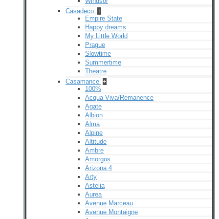
Windsor
Casadeco
+
Empire State
Happy dreams
My Little World
Prague
Slowtime
Summertime
Theatre
Casamance
+
100%
Acqua Viva/Remanence
Agate
Albion
Alma
Alpine
Altitude
Ambre
Amorgos
Arizona 4
Arty
Astelia
Aurea
Avenue Marceau
Avenue Montaigne