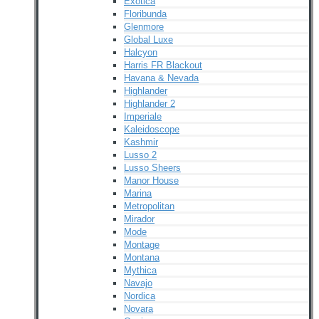
Exotica
Floribunda
Glenmore
Global Luxe
Halcyon
Harris FR Blackout
Havana & Nevada
Highlander
Highlander 2
Imperiale
Kaleidoscope
Kashmir
Lusso 2
Lusso Sheers
Manor House
Marina
Metropolitan
Mirador
Mode
Montage
Montana
Mythica
Navajo
Nordica
Novara