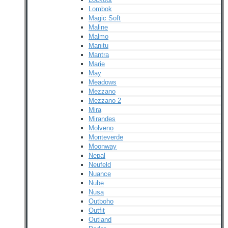
Lombok
Magic Soft
Maline
Malmo
Manitu
Mantra
Marie
May
Meadows
Mezzano
Mezzano 2
Mira
Mirandes
Molveno
Monteverde
Moonway
Nepal
Neufeld
Nuance
Nube
Nusa
Outboho
Outfit
Outland