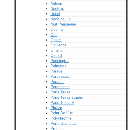
Nelson
Neofelis
Nepal
Noce de Lin
Nuit Parisienne
Ocema
Ode
Opium
Opulence
Othello
Oxford
Paddington
Palmares
Parade
Paradisiaca
Paradou
Parenthese
Paris Texas
Paris Texas stripes
Paris-Texas V
Plazza
Point De Vue
Polychromie
Porte Des Lilas
Pretoria