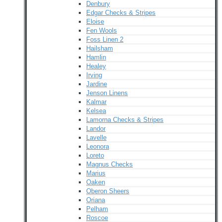
Denbury
Edgar Checks & Stripes
Eloise
Fen Wools
Foss Linen 2
Hailsham
Hamlin
Healey
Irving
Jardine
Jenson Linens
Kalmar
Kelsea
Lamorna Checks & Stripes
Landor
Lavelle
Leonora
Loreto
Magnus Checks
Marius
Oaken
Oberon Sheers
Oriana
Pelham
Roscoe