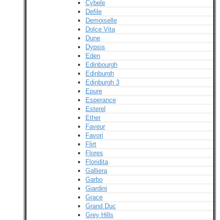
Cybele
Defile
Demoiselle
Dolce Vita
Dune
Dypsis
Eden
Edinbourgh
Edinburgh
Edinburgh 3
Epure
Esperance
Esterel
Ether
Faveur
Favori
Flirt
Flores
Floridita
Galliera
Garbo
Giardini
Grace
Grand Duc
Grey Hills