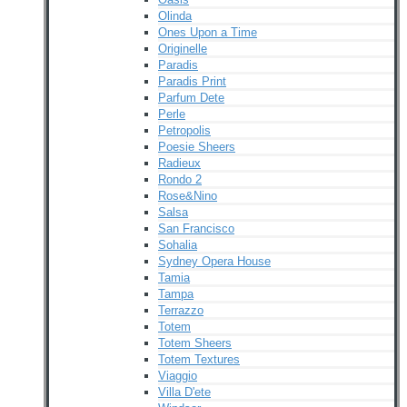
Olinda
Ones Upon a Time
Originelle
Paradis
Paradis Print
Parfum Dete
Perle
Petropolis
Poesie Sheers
Radieux
Rondo 2
Rose&Nino
Salsa
San Francisco
Sohalia
Sydney Opera House
Tamia
Tampa
Terrazzo
Totem
Totem Sheers
Totem Textures
Viaggio
Villa D'ete