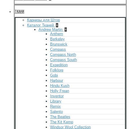
ТКАНИ
Карнизы для Штор
Каталог Тканей
+
Andrew Martin
+
Anthem
Berkeley
Brunswick
Compass
Compass North
Compass South
Expedition
Folklore
Gobi
Harbour
Hindu Kush
Holly Frean
Inventor
Library
Remix
Salento
The Beatles
The Kit Kemp
Windsor Wool Collection