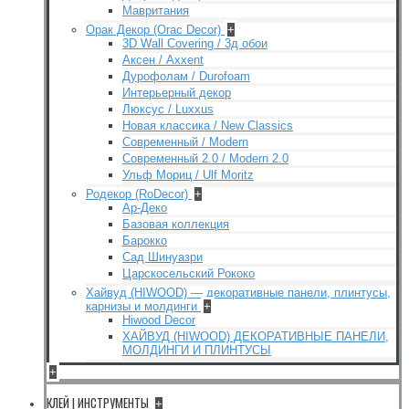
Мавритания
Орак Декор (Orac Decor)
+
3D Wall Covering / 3д обои
Аксен / Axxent
Дурофолам / Durofoam
Интерьерный декор
Люксус / Luxxus
Новая классика / New Classics
Современный / Modern
Современный 2.0 / Modern 2.0
Ульф Мориц / Ulf Moritz
Родекор (RoDecor)
+
Ар-Деко
Базовая коллекция
Барокко
Сад Шинуазри
Царскосельский Рококо
Хайвуд (HIWOOD) — декоративные панели, плинтусы,
карнизы и молдинги
+
Hiwood Decor
ХАЙВУД (HIWOOD) ДЕКОРАТИВНЫЕ ПАНЕЛИ,
МОЛДИНГИ И ПЛИНТУСЫ
+
КЛЕЙ | ИНСТРУМЕНТЫ
+