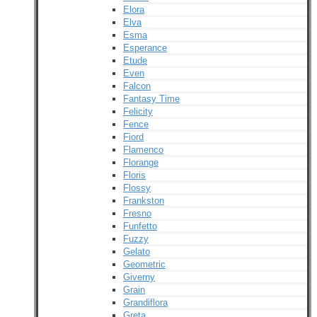
Elora
Elva
Esma
Esperance
Etude
Even
Falcon
Fantasy Time
Felicity
Fence
Fiord
Flamenco
Florange
Floris
Flossy
Frankston
Fresno
Funfetto
Fuzzy
Gelato
Geometric
Giverny
Grain
Grandiflora
Greta