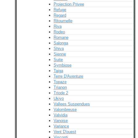
Projection Privee
Refuge
Regard
Ritournelle
Riva
Rodeo
Romane
Salonga
Shiva
Sienne
Suite
Symbiose
Taiga
Terre D'Aventure
Topaze
Trianon
Triode 2
Ukiyo
Vallees Suspendues
Valombreuse
Valvidia
Vanoise
Variance
Vent D'ouest
Visconti