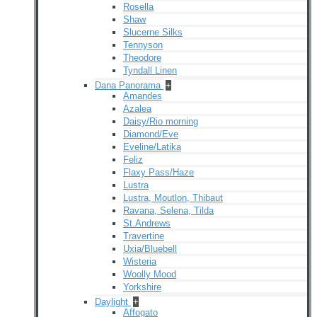
Rosella
Shaw
Slucerne Silks
Tennyson
Theodore
Tyndall Linen
Dana Panorama
+
Amandes
Azalea
Daisy/Rio morning
Diamond/Eve
Eveline/Latika
Feliz
Flaxy Pass/Haze
Lustra
Lustra, Moutlon, Thibaut
Ravana, Selena, Tilda
St.Andrews
Travertine
Uxia/Bluebell
Wisteria
Woolly Mood
Yorkshire
Daylight
+
Affogato