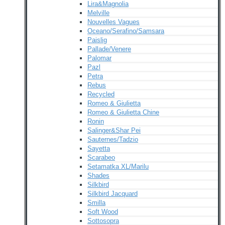
Lira&Magnolia
Melville
Nouvelles Vagues
Oceano/Serafino/Samsara
Paislig
Pallade/Venere
Palomar
Pazl
Petra
Rebus
Recycled
Romeo & Giulietta
Romeo & Giulietta Chine
Ronin
Salinger&Shar Pei
Sauternes/Tadzio
Sayetta
Scarabeo
Setamatka XL/Marilu
Shades
Silkbird
Silkbird Jacquard
Smilla
Soft Wood
Sottosopra