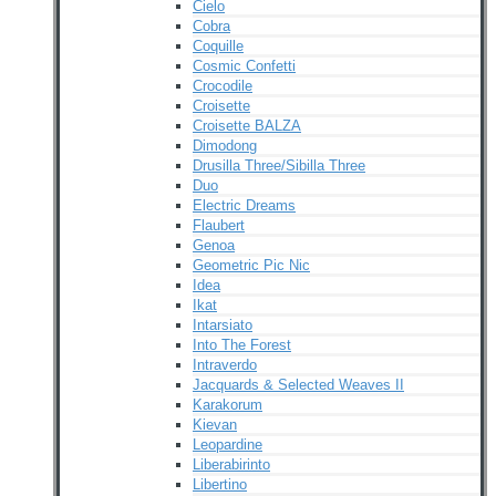
Cielo
Cobra
Coquille
Cosmic Confetti
Crocodile
Croisette
Croisette BALZA
Dimodong
Drusilla Three/Sibilla Three
Duo
Electric Dreams
Flaubert
Genoa
Geometric Pic Nic
Idea
Ikat
Intarsiato
Into The Forest
Intraverdo
Jacquards & Selected Weaves II
Karakorum
Kievan
Leopardine
Liberabirinto
Libertino