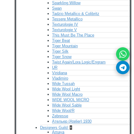
Sparkling Willow
Swan
Tadzio Metallico & Colibritz
Tessere Metallico
Texturologie IV
Texturologie V
This Must Be The Place
Tiger Beat
Tiger Mountain
Tiger Silk
Tiger Snow
Twist Again/Lora Logic/Engram
UR
Viridiana
Vladimiro
Wide Tussah
Wide Wool Light
Wide Wool Macro
WIDE WOOL MICRO
Wide Wool Sable
Wide Wool/R
Zebresse
Ательер (Atelier) 1930
Designers Guild
+
Amaya