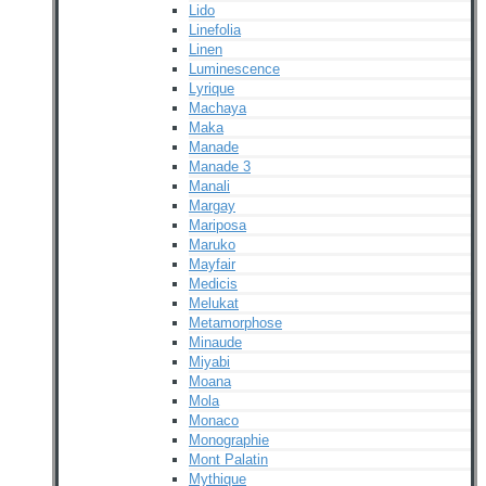
Lido
Linefolia
Linen
Luminescence
Lyrique
Machaya
Maka
Manade
Manade 3
Manali
Margay
Mariposa
Maruko
Mayfair
Medicis
Melukat
Metamorphose
Minaude
Miyabi
Moana
Mola
Monaco
Monographie
Mont Palatin
Mythique