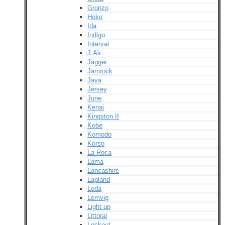
Gronzo
Hoku
Ida
Indigo
Interval
J.Air
Jagger
Jamrock
Java
Jersey
June
Kenai
Kingston II
Kobe
Komodo
Korso
La Roca
Lama
Lancashire
Lapland
Leda
Lemvig
Light up
Littoral
Lockout