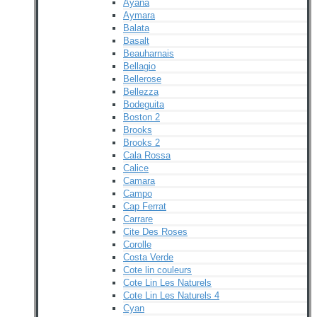
Ayana
Aymara
Balata
Basalt
Beauharnais
Bellagio
Bellerose
Bellezza
Bodeguita
Boston 2
Brooks
Brooks 2
Cala Rossa
Calice
Camara
Campo
Cap Ferrat
Carrare
Cite Des Roses
Corolle
Costa Verde
Cote lin couleurs
Cote Lin Les Naturels
Cote Lin Les Naturels 4
Cyan