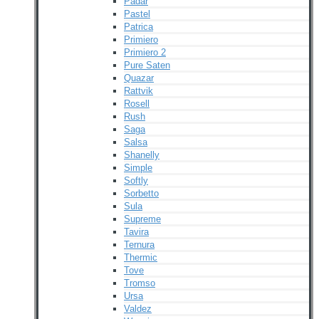
Padar
Pastel
Patrica
Primiero
Primiero 2
Pure Saten
Quazar
Rattvik
Rosell
Rush
Saga
Salsa
Shanelly
Simple
Softly
Sorbetto
Sula
Supreme
Tavira
Ternura
Thermic
Tove
Tromso
Ursa
Valdez