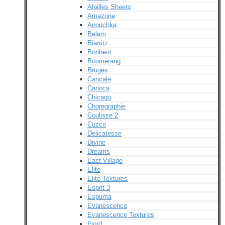
Alpilles Sheers
Amazone
Anouchka
Belem
Biarritz
Bonheur
Boomerang
Bruges
Cancale
Carioca
Chicago
Choregraphie
Coulisse 2
Cuzco
Delicatesse
Divine
Dreams
East Village
Elite
Elite Textures
Esprit 3
Espuma
Evanescence
Evanescence Textures
Fjord