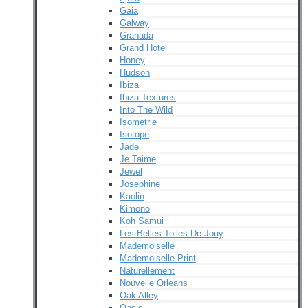
Gaia
Galway
Granada
Grand Hotel
Honey
Hudson
Ibiza
Ibiza Textures
Into The Wild
Isometrie
Isotope
Jade
Je Taime
Jewel
Josephine
Kaolin
Kimono
Koh Samui
Les Belles Toiles De Jouy
Mademoiselle
Mademoiselle Print
Naturellement
Nouvelle Orleans
Oak Alley
Oasis