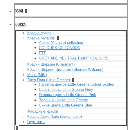
ОБОИ
+
КРАСКА
Краска Hygge
Краска Mylands
+
Архив (Archive) collection
COLOURS OF LONDON
FTT
GREY AND NEUTRAL PAINT COLOURS
Краски Шарман (Charmant)
Краски Шервин Вильемс (Sherwin-Williams)
Милк (Milk)
Литл Грин (Little Greene)
+
Палитра цветов Little Greene Colour Scales
Серые цвета Little Greene Grey
Розовые цвета Little Greene Pink
Зеленые цвета Little Greene
Синие цвета Little Greene Blue
Фасадные краски
Краска Свис Лэйк (Swiss Lake)
Грунтовка
+