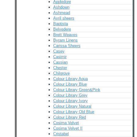
Appledore
Ashdown
Ashmead
Avril sheers
Baptista
Belvedere
Brett Weaves
Byram Linens
Carissa Sheers
Casey
Casimir
Cassian
Chester
Chilgrove
Colour Library Aqua
Colour Library Blue
Colour Library Green&Pink
Colour Library Grey
Colour Library Ivory
Colour Library Natural
Colour Library Old Blue
Colour Library Red
Cosima Velvet
Cosima Velvet II
Cristabel