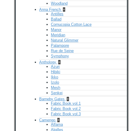
Woodland
Anna French
+
Antilles
Ballad
Cornucopia Cotton Lace
Manor
Meridian
Natural Glimmer
Palampore
Rue de Seine
Symphony
Anthology
+
Azuri
Hibiki
Ikko
Izolo
Mesh
Senkei
Barneby Gates
+
Fabric Book vol.1
Fabric Book vol.2
Fabric Book vol.3
Camengo
+
Alfama
Alpilles