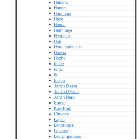
Habana
Hanami
Harmonie
Haze
Hegoa
Hermitage
Hesperia
Holi
Hotel particulier
Howea
Hozho
Icone
Iena
Iki
Indigo
Jardin D'este
Jardin D'Hiver
Jardin Neroli
Kanso
Kew Park
L'Invitee
Laglio
Landscape
Laponie
Les Empereurs