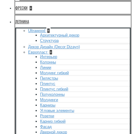
ФРЕСКИ
+
ЛЕПНИНА
Ultrawood
+
Архитектурный декор
Структура
Декор Дизайн (Decor Dizayn)
Европласт
+
Интерьер
Колонны
Линии
Молдинг гибкий
Пилястры
Плинтус
Плинтус гибкий
Полуколонны
Молдинги
Карнизы
Угловые элементы
Розетки
Карниз гибкий
Фасад
Дверной декор