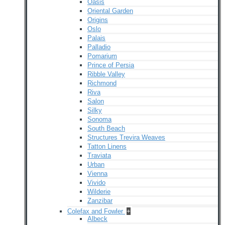
Oasis
Oriental Garden
Origins
Oslo
Palais
Palladio
Pomarium
Prince of Persia
Ribble Valley
Richmond
Riva
Salon
Silky
Sonoma
South Beach
Structures Trevira Weaves
Tatton Linens
Traviata
Urban
Vienna
Vivido
Wilderie
Zanzibar
Colefax and Fowler
+
Albeck