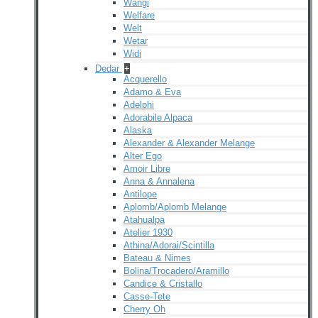
Wangi
Welfare
Welt
Wetar
Widi
Dedar
+
Acquerello
Adamo & Eva
Adelphi
Adorabile Alpaca
Alaska
Alexander & Alexander Melange
Alter Ego
Amoir Libre
Anna & Annalena
Antilope
Aplomb/Aplomb Melange
Atahualpa
Atelier 1930
Athina/Adorai/Scintilla
Bateau & Nimes
Bolina/Trocadero/Aramillo
Candice & Cristallo
Casse-Tete
Cherry Oh