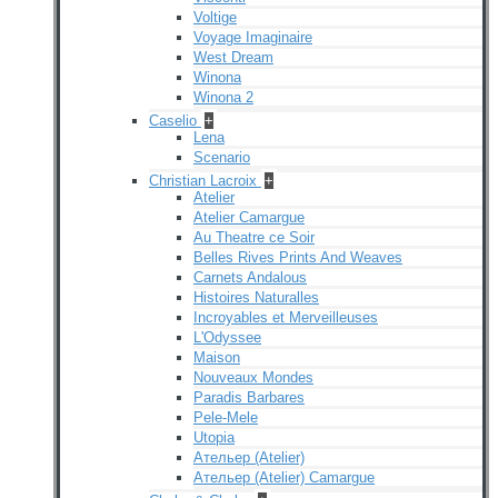
Voltige
Voyage Imaginaire
West Dream
Winona
Winona 2
Caselio
+
Lena
Scenario
Christian Lacroix
+
Atelier
Atelier Camargue
Au Theatre ce Soir
Belles Rives Prints And Weaves
Carnets Andalous
Histoires Naturalles
Incroyables et Merveilleuses
L'Odyssee
Maison
Nouveaux Mondes
Paradis Barbares
Pele-Mele
Utopia
Ательер (Atelier)
Ательер (Atelier) Camargue