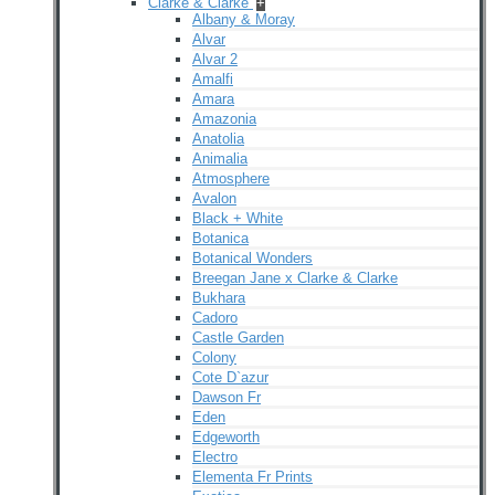
Clarke & Clarke
+
Albany & Moray
Alvar
Alvar 2
Amalfi
Amara
Amazonia
Anatolia
Animalia
Atmosphere
Avalon
Black + White
Botanica
Botanical Wonders
Breegan Jane x Clarke & Clarke
Bukhara
Cadoro
Castle Garden
Colony
Cote D`azur
Dawson Fr
Eden
Edgeworth
Electro
Elementa Fr Prints