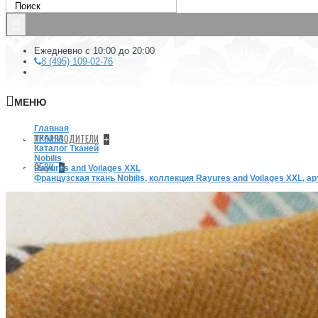
Ежедневно с 10:00 до 20:00
8 (495) 109-02-76
МЕНЮ
Главная
ПРОИЗВОДИТЕЛИ
ТКАНИ
+
Каталог Тканей
Nobilis
ОБОИ
+
Rayures and Voilages XXL
Французская ткань Nobilis, коллекция Rayures and Voilages XXL, а
КРАСКА
Краска Hygge
Краска Mylands
+
Архив (Archive) collection
COLOURS OF LONDON
FTT
GREY AND NEUTRAL PAINT COLOURS
Краски Шарман (Charmant)
Краски Шервин Вильемс (Sherwin-Williams)
Милк (Milk)