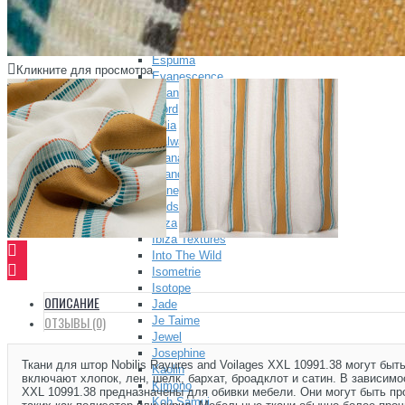
Elite
Elite Textures
Esprit 3
Espuma
Кликните для просмотра
Evanescence
Evanescence Textures
Fjord
Gaia
Galway
Granada
Grand Hotel
Honey
Hudson
Ibiza
Ibiza Textures
Into The Wild
Isometrie
Isotope
ОПИСАНИЕ
Jade
ОТЗЫВЫ (0)
Je Taime
Jewel
Josephine
Ткани для штор Nobilis Rayures and Voilages XXL 10991.38 могут б
Kaolin
включают хлопок, лен, шелк, бархат, броадклот и сатин. В зависим
Kimono
XXL 10991.38 предназначены для обивки мебели. Они могут быть про
Koh Samui