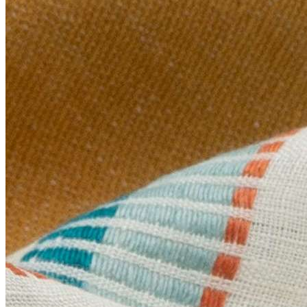
Литл Грин (Little Greene)
+
Палитра цветов Little Greene Colour Scales
Серые цвета Little Greene Grey
Розовые цвета Little Greene Pink
Зеленые цвета Little Greene
Синие цвета Little Greene Blue
Фасадные краски
Краска Свис Лэйк (Swiss Lake)
Грунтовка
+
ФРЕСКИ
+
ЛЕПНИНА
Ultrawood
+
Архитектурный декор
Структура
Декор Дизайн (Decor Dizayn)
Европласт
+
Интерьер
Колонны
Линии
Молдинг гибкий
Пилястры