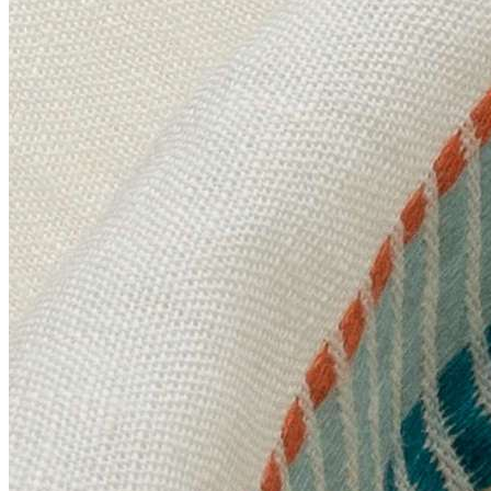
Сад Шинуазри
Царскосельский Рококо
Хайвуд (HIWOOD) — декоративные панели, плинтусы, ка
Hiwood Decor
ХАЙВУД (HIWOOD) ДЕКОРАТИВНЫЕ ПАНЕЛИ, МО
+
КЛЕЙ | ИНСТРУМЕНТЫ
+
ТКАНИ
Карнизы для Штор
Каталог Тканей
+
Andrew Martin
+
Anthem
Berkeley
Brunswick
Compass
Compass North
Compass South
Expedition
Folklore
Gobi
Harbour
Hindu Kush
Holly Frean