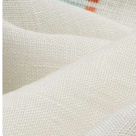
Плинтус
Плинтус гибкий
Полуколонны
Молдинги
Карнизы
Угловые элементы
Розетки
Карниз гибкий
Фасад
Дверной декор
Мавритания
Орак Декор (Orac Decor)
+
3D Wall Covering / 3д обои
Аксен / Axxent
Дурофолам / Durofoam
Интерьерный декор
Люксус / Luxxus
Новая классика / New Classics
Современный / Modern
Современный 2.0 / Modern 2.0
Ульф Мориц / Ulf Moritz
Родекор (RoDecor)
+
Ар-Деко
Базовая коллекция
Барокко