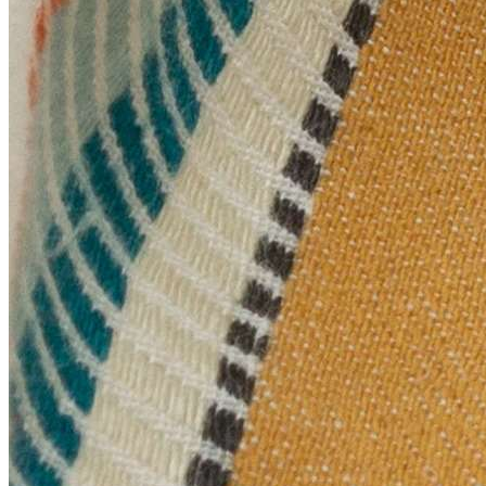
Barneby Gates
+
Fabric Book vol.1
Fabric Book vol.2
Fabric Book vol.3
Camengo
+
Alfama
Alpilles
Alpilles Sheers
Amazone
Anouchka
Belem
Biarritz
Bonheur
Boomerang
Bruges
Cancale
Carioca
Chicago
Choregraphie
Coulisse 2
Cuzco
Delicatesse
Divine
Dreams
East Village