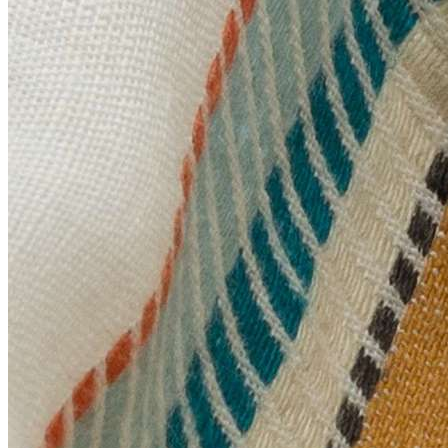
Inventor
Library
Remix
Salento
The Beatles
The Kit Kemp
Windsor Wool Collection
Woodland
Anna French
+
Antilles
Ballad
Cornucopia Cotton Lace
Manor
Meridian
Natural Glimmer
Palampore
Rue de Seine
Symphony
Anthology
+
Azuri
Hibiki
Ikko
Izolo
Mesh
Senkei