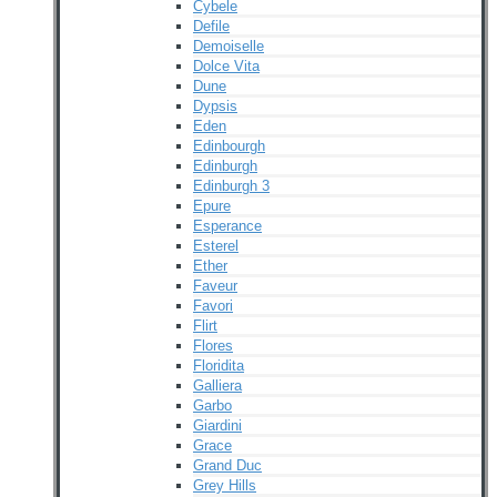
Cybele
Defile
Demoiselle
Dolce Vita
Dune
Dypsis
Eden
Edinbourgh
Edinburgh
Edinburgh 3
Epure
Esperance
Esterel
Ether
Faveur
Favori
Flirt
Flores
Floridita
Galliera
Garbo
Giardini
Grace
Grand Duc
Grey Hills