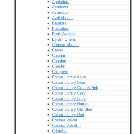
Appledore
Ashdown
Ashmead
Avril sheers
Baptista
Belvedere
Brett Weaves
Byram Linens
Carissa Sheers
Casey
Casimir
Cassian
Chester
Chilgrove
Colour Library Aqua
Colour Library Blue
Colour Library Green&Pink
Colour Library Grey
Colour Library Ivory
Colour Library Natural
Colour Library Old Blue
Colour Library Red
Cosima Velvet
Cosima Velvet II
Cristabel