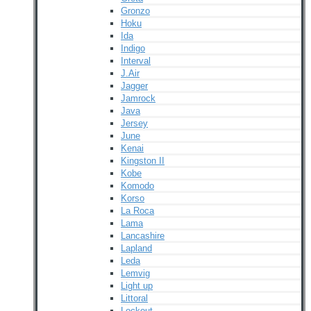
Gronzo
Hoku
Ida
Indigo
Interval
J.Air
Jagger
Jamrock
Java
Jersey
June
Kenai
Kingston II
Kobe
Komodo
Korso
La Roca
Lama
Lancashire
Lapland
Leda
Lemvig
Light up
Littoral
Lockout