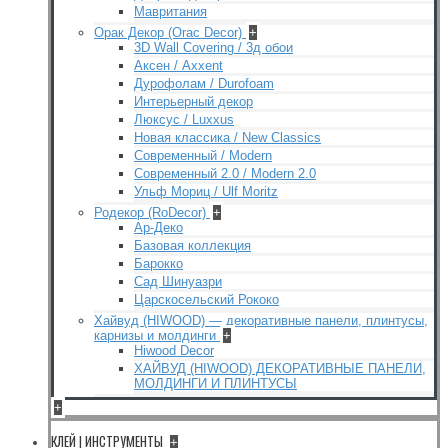
Мавритания
Орак Декор (Orac Decor)
+
3D Wall Covering / 3д обои
Аксен / Axxent
Дурофолам / Durofoam
Интерьерный декор
Люксус / Luxxus
Новая классика / New Classics
Современный / Modern
Современный 2.0 / Modern 2.0
Ульф Мориц / Ulf Moritz
Родекор (RoDecor)
+
Ар-Деко
Базовая коллекция
Барокко
Сад Шинуазри
Царскосельский Рококо
Хайвуд (HIWOOD) — декоративные панели, плинтусы,
карнизы и молдинги
+
Hiwood Decor
ХАЙВУД (HIWOOD) ДЕКОРАТИВНЫЕ ПАНЕЛИ,
МОЛДИНГИ И ПЛИНТУСЫ
+
КЛЕЙ | ИНСТРУМЕНТЫ
+