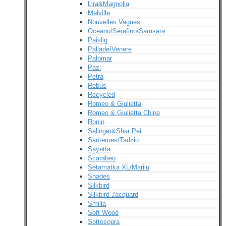
Lira&Magnolia
Melville
Nouvelles Vagues
Oceano/Serafino/Samsara
Paislig
Pallade/Venere
Palomar
Pazl
Petra
Rebus
Recycled
Romeo & Giulietta
Romeo & Giulietta Chine
Ronin
Salinger&Shar Pei
Sauternes/Tadzio
Sayetta
Scarabeo
Setamatka XL/Marilu
Shades
Silkbird
Silkbird Jacquard
Smilla
Soft Wood
Sottosopra