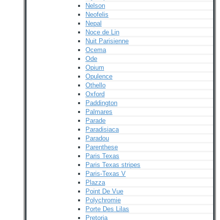
Nelson
Neofelis
Nepal
Noce de Lin
Nuit Parisienne
Ocema
Ode
Opium
Opulence
Othello
Oxford
Paddington
Palmares
Parade
Paradisiaca
Paradou
Parenthese
Paris Texas
Paris Texas stripes
Paris-Texas V
Plazza
Point De Vue
Polychromie
Porte Des Lilas
Pretoria