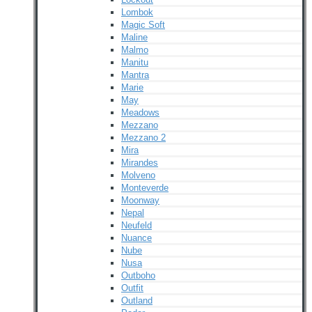
Lombok
Magic Soft
Maline
Malmo
Manitu
Mantra
Marie
May
Meadows
Mezzano
Mezzano 2
Mira
Mirandes
Molveno
Monteverde
Moonway
Nepal
Neufeld
Nuance
Nube
Nusa
Outboho
Outfit
Outland