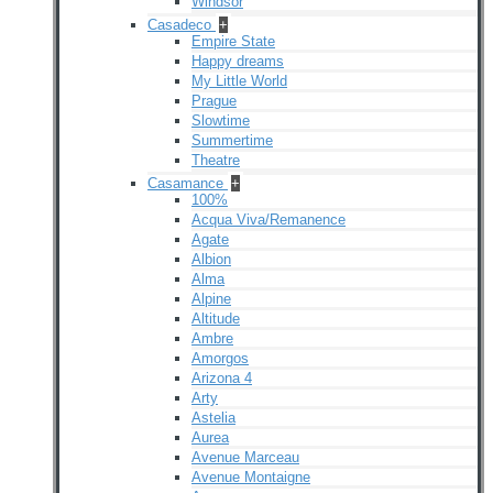
Windsor
Casadeco
+
Empire State
Happy dreams
My Little World
Prague
Slowtime
Summertime
Theatre
Casamance
+
100%
Acqua Viva/Remanence
Agate
Albion
Alma
Alpine
Altitude
Ambre
Amorgos
Arizona 4
Arty
Astelia
Aurea
Avenue Marceau
Avenue Montaigne