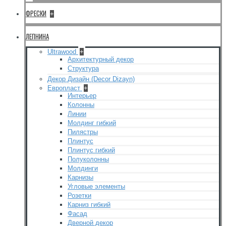
ФРЕСКИ
+
ЛЕПНИНА
Ultrawood
+
Архитектурный декор
Структура
Декор Дизайн (Decor Dizayn)
Европласт
+
Интерьер
Колонны
Линии
Молдинг гибкий
Пилястры
Плинтус
Плинтус гибкий
Полуколонны
Молдинги
Карнизы
Угловые элементы
Розетки
Карниз гибкий
Фасад
Дверной декор