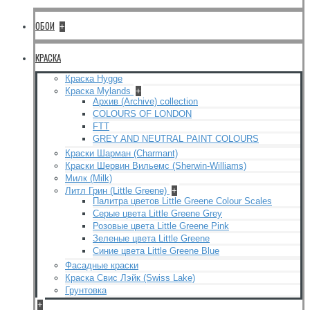
ОБОИ
+
КРАСКА
Краска Hygge
Краска Mylands
+
Архив (Archive) collection
COLOURS OF LONDON
FTT
GREY AND NEUTRAL PAINT COLOURS
Краски Шарман (Charmant)
Краски Шервин Вильемс (Sherwin-Williams)
Милк (Milk)
Литл Грин (Little Greene)
+
Палитра цветов Little Greene Colour Scales
Серые цвета Little Greene Grey
Розовые цвета Little Greene Pink
Зеленые цвета Little Greene
Синие цвета Little Greene Blue
Фасадные краски
Краска Свис Лэйк (Swiss Lake)
Грунтовка
+