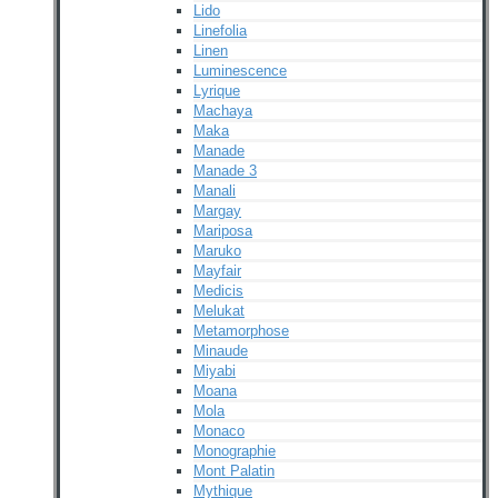
Lido
Linefolia
Linen
Luminescence
Lyrique
Machaya
Maka
Manade
Manade 3
Manali
Margay
Mariposa
Maruko
Mayfair
Medicis
Melukat
Metamorphose
Minaude
Miyabi
Moana
Mola
Monaco
Monographie
Mont Palatin
Mythique