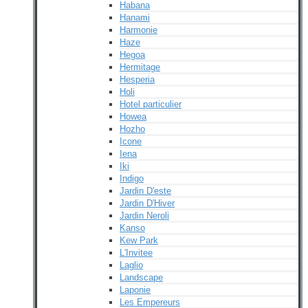
Habana
Hanami
Harmonie
Haze
Hegoa
Hermitage
Hesperia
Holi
Hotel particulier
Howea
Hozho
Icone
Iena
Iki
Indigo
Jardin D'este
Jardin D'Hiver
Jardin Neroli
Kanso
Kew Park
L'Invitee
Laglio
Landscape
Laponie
Les Empereurs