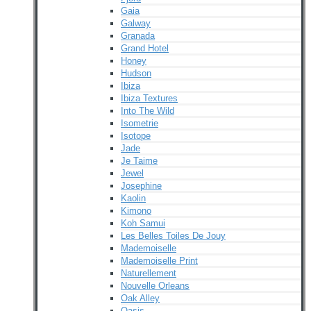
Gaia
Galway
Granada
Grand Hotel
Honey
Hudson
Ibiza
Ibiza Textures
Into The Wild
Isometrie
Isotope
Jade
Je Taime
Jewel
Josephine
Kaolin
Kimono
Koh Samui
Les Belles Toiles De Jouy
Mademoiselle
Mademoiselle Print
Naturellement
Nouvelle Orleans
Oak Alley
Oasis