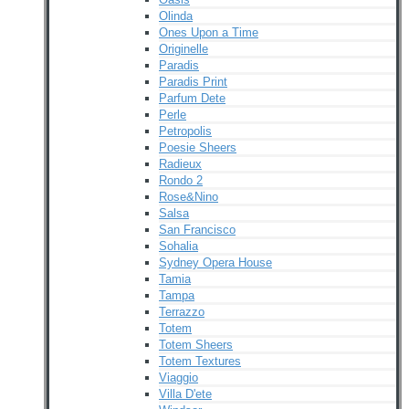
Olinda
Ones Upon a Time
Originelle
Paradis
Paradis Print
Parfum Dete
Perle
Petropolis
Poesie Sheers
Radieux
Rondo 2
Rose&Nino
Salsa
San Francisco
Sohalia
Sydney Opera House
Tamia
Tampa
Terrazzo
Totem
Totem Sheers
Totem Textures
Viaggio
Villa D'ete