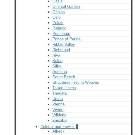
Oasis
Oriental Garden
Origins
Oslo
Palais
Palladio
Pomarium
Prince of Persia
Ribble Valley
Richmond
Riva
Salon
Silky
Sonoma
South Beach
Structures Trevira Weaves
Tatton Linens
Traviata
Urban
Vienna
Vivido
Wilderie
Zanzibar
Colefax and Fowler
+
Albeck