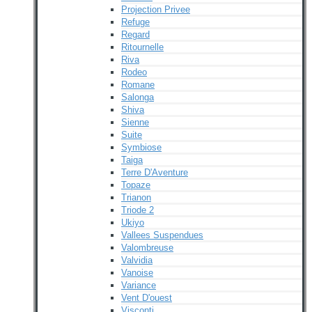
Projection Privee
Refuge
Regard
Ritournelle
Riva
Rodeo
Romane
Salonga
Shiva
Sienne
Suite
Symbiose
Taiga
Terre D'Aventure
Topaze
Trianon
Triode 2
Ukiyo
Vallees Suspendues
Valombreuse
Valvidia
Vanoise
Variance
Vent D'ouest
Visconti