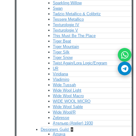
Sparkling Willow
Swan
Tadzio Metallico & Colibritz
Tessere Metallico
Texturologie IV
Texturologie V
This Must Be The Place
Tiger Beat
Tiger Mountain
Tiger Silk
Tiger Snow
Twist Again/Lora Logic/Engram
UR
Viridiana
Vladimiro
Wide Tussah
Wide Wool Light
Wide Wool Macro
WIDE WOOL MICRO
Wide Wool Sable
Wide Wool/R
Zebresse
Ательер (Atelier) 1930
Designers Guild
+
Amaya