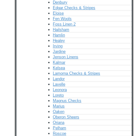
Denbury
Edgar Checks & Stripes
Eloise
Fen Wools
Foss Linen 2
Hailsham
Hamlin
Healey
Irving
Jardine
Jenson Linens
Kalmar
Kelsea
Lamorna Checks & Stripes
Landor
Lavelle
Leonora
Loreto
Magnus Checks
Marius
Oaken
Oberon Sheers
Oriana
Pelham
Roscoe