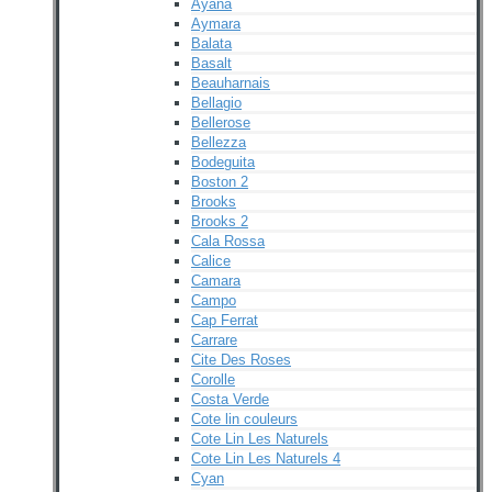
Ayana
Aymara
Balata
Basalt
Beauharnais
Bellagio
Bellerose
Bellezza
Bodeguita
Boston 2
Brooks
Brooks 2
Cala Rossa
Calice
Camara
Campo
Cap Ferrat
Carrare
Cite Des Roses
Corolle
Costa Verde
Cote lin couleurs
Cote Lin Les Naturels
Cote Lin Les Naturels 4
Cyan