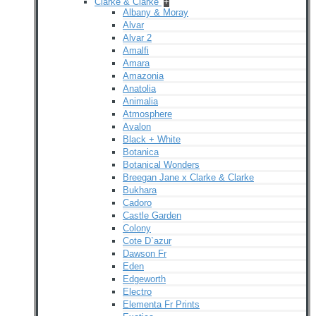
Clarke & Clarke
+
Albany & Moray
Alvar
Alvar 2
Amalfi
Amara
Amazonia
Anatolia
Animalia
Atmosphere
Avalon
Black + White
Botanica
Botanical Wonders
Breegan Jane x Clarke & Clarke
Bukhara
Cadoro
Castle Garden
Colony
Cote D`azur
Dawson Fr
Eden
Edgeworth
Electro
Elementa Fr Prints