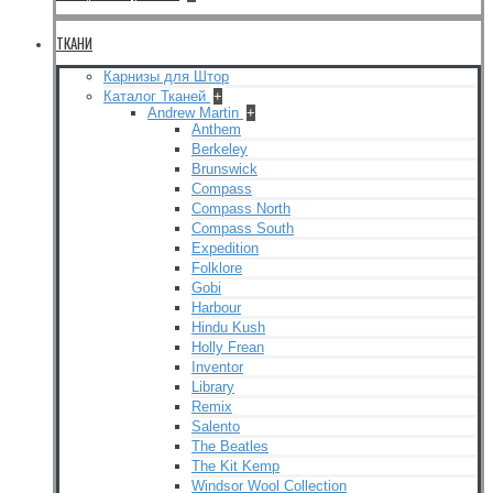
ТКАНИ
Карнизы для Штор
Каталог Тканей
+
Andrew Martin
+
Anthem
Berkeley
Brunswick
Compass
Compass North
Compass South
Expedition
Folklore
Gobi
Harbour
Hindu Kush
Holly Frean
Inventor
Library
Remix
Salento
The Beatles
The Kit Kemp
Windsor Wool Collection