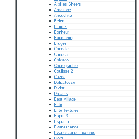
Alpilles Sheers
Amazone
Anouchka
Belem
Biarritz
Bonheur
Boomerang
Bruges
Cancale
Carioca
Chicago
Choregraphie
Coulisse 2
Cuzco
Delicatesse
Divine
Dreams
East Village
Elite
Elite Textures
Esprit 3
Espuma
Evanescence
Evanescence Textures
Fjord