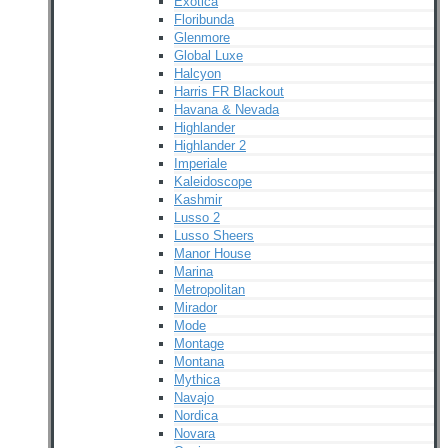
Exotica
Floribunda
Glenmore
Global Luxe
Halcyon
Harris FR Blackout
Havana & Nevada
Highlander
Highlander 2
Imperiale
Kaleidoscope
Kashmir
Lusso 2
Lusso Sheers
Manor House
Marina
Metropolitan
Mirador
Mode
Montage
Montana
Mythica
Navajo
Nordica
Novara