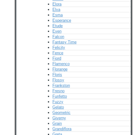
Elora
Elva
Esma
Esperance
Etude
Even
Falcon
Fantasy Time
Felicity
Fence
Fiord
Flamenco
Florange
Floris
Flossy
Frankston
Fresno
Funfetto
Fuzzy
Gelato
Geometric
Giverny
Grain
Grandiflora
Greta