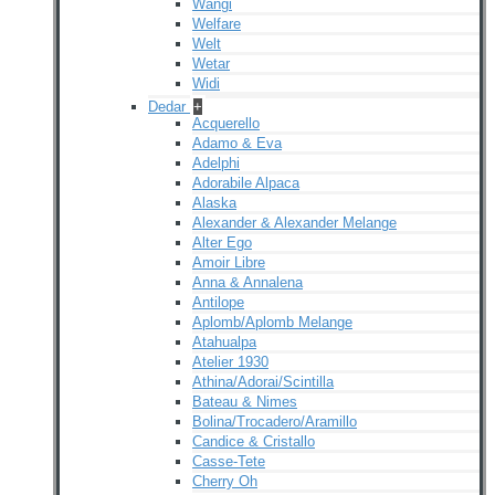
Wangi
Welfare
Welt
Wetar
Widi
Dedar
+
Acquerello
Adamo & Eva
Adelphi
Adorabile Alpaca
Alaska
Alexander & Alexander Melange
Alter Ego
Amoir Libre
Anna & Annalena
Antilope
Aplomb/Aplomb Melange
Atahualpa
Atelier 1930
Athina/Adorai/Scintilla
Bateau & Nimes
Bolina/Trocadero/Aramillo
Candice & Cristallo
Casse-Tete
Cherry Oh