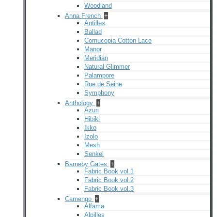
Woodland
Anna French
+
Antilles
Ballad
Cornucopia Cotton Lace
Manor
Meridian
Natural Glimmer
Palampore
Rue de Seine
Symphony
Anthology
+
Azuri
Hibiki
Ikko
Izolo
Mesh
Senkei
Barneby Gates
+
Fabric Book vol.1
Fabric Book vol.2
Fabric Book vol.3
Camengo
+
Alfama
Alpilles