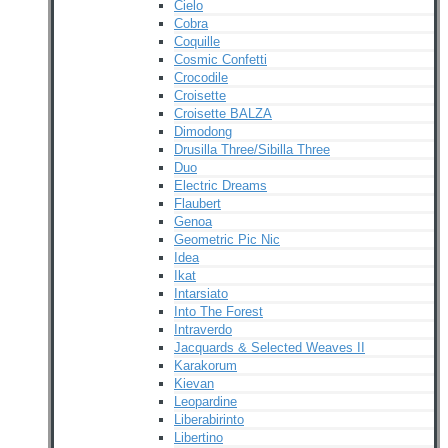
Cielo
Cobra
Coquille
Cosmic Confetti
Crocodile
Croisette
Croisette BALZA
Dimodong
Drusilla Three/Sibilla Three
Duo
Electric Dreams
Flaubert
Genoa
Geometric Pic Nic
Idea
Ikat
Intarsiato
Into The Forest
Intraverdo
Jacquards & Selected Weaves II
Karakorum
Kievan
Leopardine
Liberabirinto
Libertino