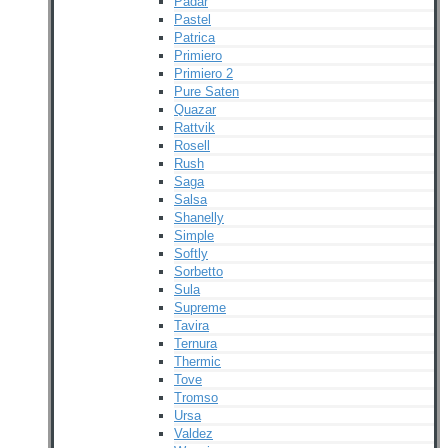
Padar
Pastel
Patrica
Primiero
Primiero 2
Pure Saten
Quazar
Rattvik
Rosell
Rush
Saga
Salsa
Shanelly
Simple
Softly
Sorbetto
Sula
Supreme
Tavira
Ternura
Thermic
Tove
Tromso
Ursa
Valdez