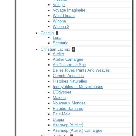
Voltige
Voyage Imaginaire
West Dream
Winona
Winona 2
Caselio
+
Lena
Scenario
Christian Lacroix
+
Atelier
Atelier Camargue
Au Theatre ce Soir
Belles Rives Prints And Weaves
Carnets Andalous
Histoires Naturalles
Incroyables et Merveilleuses
L'Odyssee
Maison
Nouveaux Mondes
Paradis Barbares
Pele-Mele
Utopia
Ательер (Atelier)
Ательер (Atelier) Camargue