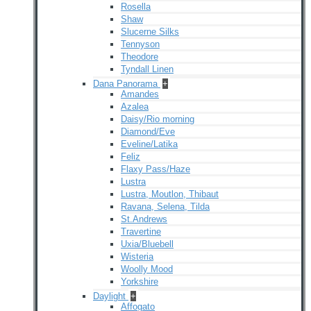
Rosella
Shaw
Slucerne Silks
Tennyson
Theodore
Tyndall Linen
Dana Panorama
+
Amandes
Azalea
Daisy/Rio morning
Diamond/Eve
Eveline/Latika
Feliz
Flaxy Pass/Haze
Lustra
Lustra, Moutlon, Thibaut
Ravana, Selena, Tilda
St.Andrews
Travertine
Uxia/Bluebell
Wisteria
Woolly Mood
Yorkshire
Daylight
+
Affogato