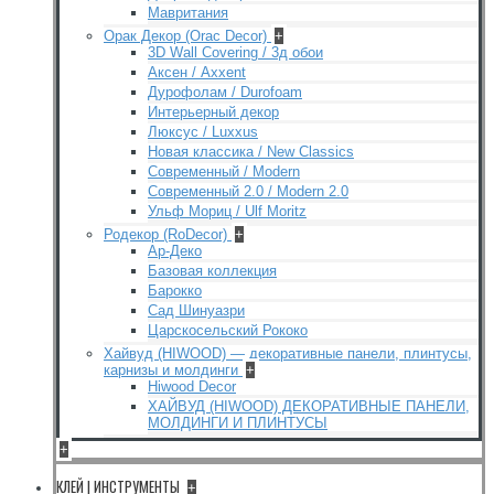
Мавритания
Орак Декор (Orac Decor)
+
3D Wall Covering / 3д обои
Аксен / Axxent
Дурофолам / Durofoam
Интерьерный декор
Люксус / Luxxus
Новая классика / New Classics
Современный / Modern
Современный 2.0 / Modern 2.0
Ульф Мориц / Ulf Moritz
Родекор (RoDecor)
+
Ар-Деко
Базовая коллекция
Барокко
Сад Шинуазри
Царскосельский Рококо
Хайвуд (HIWOOD) — декоративные панели, плинтусы,
карнизы и молдинги
+
Hiwood Decor
ХАЙВУД (HIWOOD) ДЕКОРАТИВНЫЕ ПАНЕЛИ,
МОЛДИНГИ И ПЛИНТУСЫ
+
КЛЕЙ | ИНСТРУМЕНТЫ
+