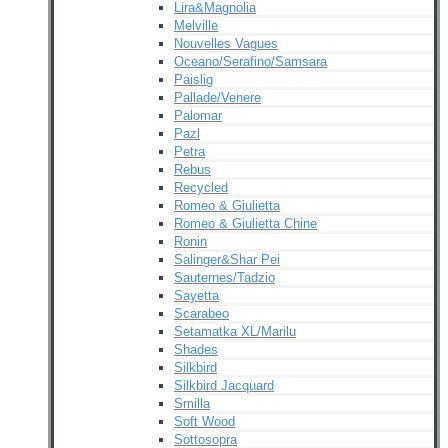
Lira&Magnolia
Melville
Nouvelles Vagues
Oceano/Serafino/Samsara
Paislig
Pallade/Venere
Palomar
Pazl
Petra
Rebus
Recycled
Romeo & Giulietta
Romeo & Giulietta Chine
Ronin
Salinger&Shar Pei
Sauternes/Tadzio
Sayetta
Scarabeo
Setamatka XL/Marilu
Shades
Silkbird
Silkbird Jacquard
Smilla
Soft Wood
Sottosopra