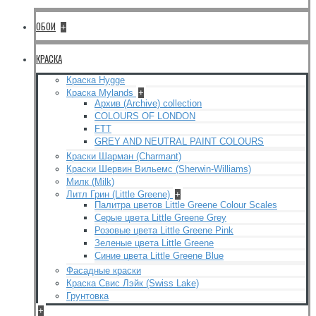
ОБОИ
+
КРАСКА
Краска Hygge
Краска Mylands
+
Архив (Archive) collection
COLOURS OF LONDON
FTT
GREY AND NEUTRAL PAINT COLOURS
Краски Шарман (Charmant)
Краски Шервин Вильемс (Sherwin-Williams)
Милк (Milk)
Литл Грин (Little Greene)
+
Палитра цветов Little Greene Colour Scales
Серые цвета Little Greene Grey
Розовые цвета Little Greene Pink
Зеленые цвета Little Greene
Синие цвета Little Greene Blue
Фасадные краски
Краска Свис Лэйк (Swiss Lake)
Грунтовка
+