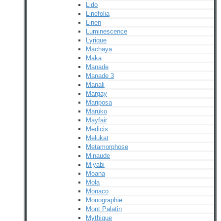
Lido
Linefolia
Linen
Luminescence
Lyrique
Machaya
Maka
Manade
Manade 3
Manali
Margay
Mariposa
Maruko
Mayfair
Medicis
Melukat
Metamorphose
Minaude
Miyabi
Moana
Mola
Monaco
Monographie
Mont Palatin
Mythique