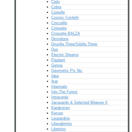
Cielo
Cobra
Coquille
Cosmic Confetti
Crocodile
Croisette
Croisette BALZA
Dimodong
Drusilla Three/Sibilla Three
Duo
Electric Dreams
Flaubert
Genoa
Geometric Pic Nic
Idea
Ikat
Intarsiato
Into The Forest
Intraverdo
Jacquards & Selected Weaves II
Karakorum
Kievan
Leopardine
Liberabirinto
Libertino