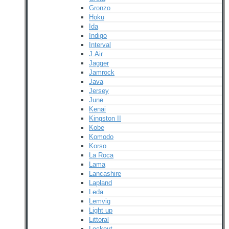
Gronzo
Hoku
Ida
Indigo
Interval
J.Air
Jagger
Jamrock
Java
Jersey
June
Kenai
Kingston II
Kobe
Komodo
Korso
La Roca
Lama
Lancashire
Lapland
Leda
Lemvig
Light up
Littoral
Lockout