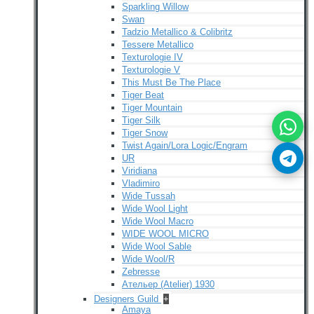
Sparkling Willow
Swan
Tadzio Metallico & Colibritz
Tessere Metallico
Texturologie IV
Texturologie V
This Must Be The Place
Tiger Beat
Tiger Mountain
Tiger Silk
Tiger Snow
Twist Again/Lora Logic/Engram
UR
Viridiana
Vladimiro
Wide Tussah
Wide Wool Light
Wide Wool Macro
WIDE WOOL MICRO
Wide Wool Sable
Wide Wool/R
Zebresse
Ательер (Atelier) 1930
Designers Guild
+
Amaya