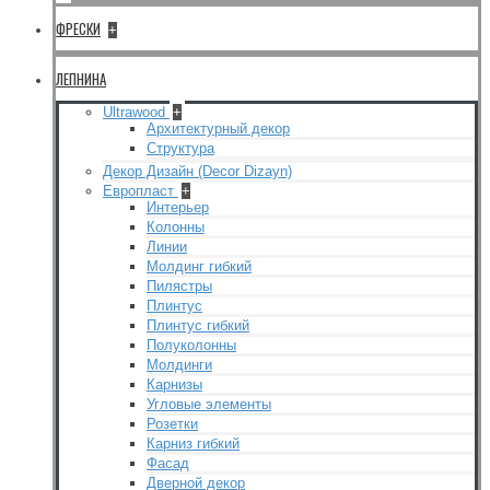
ФРЕСКИ
+
ЛЕПНИНА
Ultrawood
+
Архитектурный декор
Структура
Декор Дизайн (Decor Dizayn)
Европласт
+
Интерьер
Колонны
Линии
Молдинг гибкий
Пилястры
Плинтус
Плинтус гибкий
Полуколонны
Молдинги
Карнизы
Угловые элементы
Розетки
Карниз гибкий
Фасад
Дверной декор