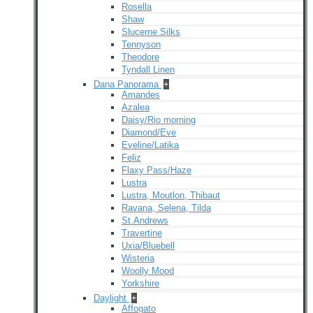
Rosella
Shaw
Slucerne Silks
Tennyson
Theodore
Tyndall Linen
Dana Panorama
+
Amandes
Azalea
Daisy/Rio morning
Diamond/Eve
Eveline/Latika
Feliz
Flaxy Pass/Haze
Lustra
Lustra, Moutlon, Thibaut
Ravana, Selena, Tilda
St.Andrews
Travertine
Uxia/Bluebell
Wisteria
Woolly Mood
Yorkshire
Daylight
+
Affogato