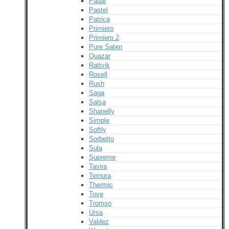
Padar
Pastel
Patrica
Primiero
Primiero 2
Pure Saten
Quazar
Rattvik
Rosell
Rush
Saga
Salsa
Shanelly
Simple
Softly
Sorbetto
Sula
Supreme
Tavira
Ternura
Thermic
Tove
Tromso
Ursa
Valdez