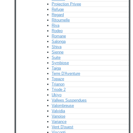
Projection Privee
Refuge
Regard
Ritournelle
Riva
Rodeo
Romane
Salonga
Shiva
Sienne
Suite
Symbiose
Taiga
Terre D'Aventure
Topaze
Trianon
Triode 2
Ukiyo
Vallees Suspendues
Valombreuse
Valvidia
Vanoise
Variance
Vent D'ouest
Visconti