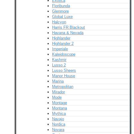
Exotica
Floribunda
Glenmore
Global Luxe
Halcyon
Harris FR Blackout
Havana & Nevada
Highlander
Highlander 2
Imperiale
Kaleidoscope
Kashmir
Lusso 2
Lusso Sheers
Manor House
Marina
Metropolitan
Mirador
Mode
Montage
Montana
Mythica
Navajo
Nordica
Novara