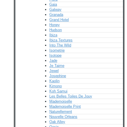
Gaia
Galway
Granada
Grand Hotel
Honey
Hudson
Ibiza
Ibiza Textures
Into The Wild
Isometrie
Isotope
Jade
Je Taime
Jewel
Josephine
Kaolin
Kimono
Koh Samui
Les Belles Toiles De Jouy
Mademoiselle
Mademoiselle Print
Naturellement
Nouvelle Orleans
Oak Alley
Oasis