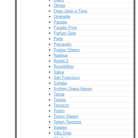
Olinda
Ones Upon a Time
Originelle
Paradis
Paradis Print
Parfum Dete
Perle
Petropolis
Poesie Sheers
Radieux
Rondo 2
Rose&Nino
Salsa
San Francisco
Sohalia
Sydney Opera House
Tamia
Tampa
Terrazzo
Totem
Totem Sheers
Totem Textures
Viaggio
Villa D'ete