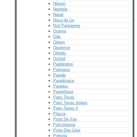
Nelson
Neofelis
Nepal
Noce de Lin
Nuit Parisienne
Ocema
Ode
Opium
Opulence
Othello
Oxford
Paddington
Palmares
Parade
Paradisiaca
Paradou
Parenthese
Paris Texas
Paris Texas stripes
Paris-Texas V
Plazza
Point De Vue
Polychromie
Porte Des Lilas
Pretoria