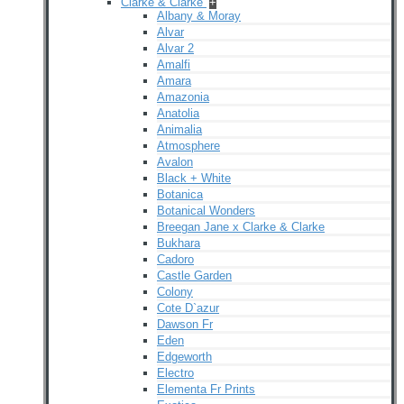
Clarke & Clarke
+
Albany & Moray
Alvar
Alvar 2
Amalfi
Amara
Amazonia
Anatolia
Animalia
Atmosphere
Avalon
Black + White
Botanica
Botanical Wonders
Breegan Jane x Clarke & Clarke
Bukhara
Cadoro
Castle Garden
Colony
Cote D`azur
Dawson Fr
Eden
Edgeworth
Electro
Elementa Fr Prints