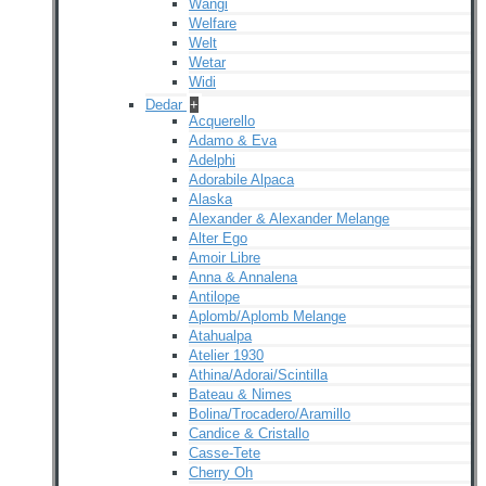
Wangi
Welfare
Welt
Wetar
Widi
Dedar
+
Acquerello
Adamo & Eva
Adelphi
Adorabile Alpaca
Alaska
Alexander & Alexander Melange
Alter Ego
Amoir Libre
Anna & Annalena
Antilope
Aplomb/Aplomb Melange
Atahualpa
Atelier 1930
Athina/Adorai/Scintilla
Bateau & Nimes
Bolina/Trocadero/Aramillo
Candice & Cristallo
Casse-Tete
Cherry Oh