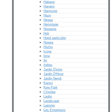
Habana
Hanami
Harmonie
Haze
Hegoa
Hermitage
Hesperia
Holi
Hotel particulier
Howea
Hozho
Icone
Iena
Iki
Indigo
Jardin D'este
Jardin D'Hiver
Jardin Neroli
Kanso
Kew Park
L'Invitee
Laglio
Landscape
Laponie
Les Empereurs