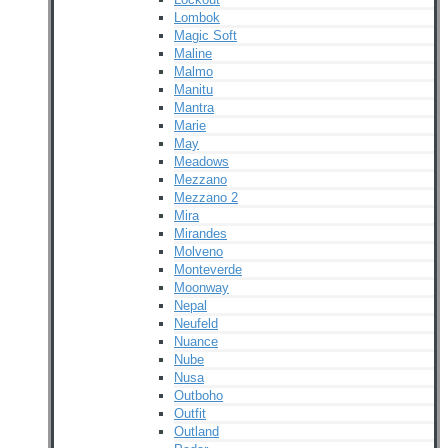
Lombok
Magic Soft
Maline
Malmo
Manitu
Mantra
Marie
May
Meadows
Mezzano
Mezzano 2
Mira
Mirandes
Molveno
Monteverde
Moonway
Nepal
Neufeld
Nuance
Nube
Nusa
Outboho
Outfit
Outland