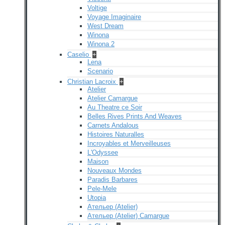
Voltige
Voyage Imaginaire
West Dream
Winona
Winona 2
Caselio
+
Lena
Scenario
Christian Lacroix
+
Atelier
Atelier Camargue
Au Theatre ce Soir
Belles Rives Prints And Weaves
Carnets Andalous
Histoires Naturalles
Incroyables et Merveilleuses
L'Odyssee
Maison
Nouveaux Mondes
Paradis Barbares
Pele-Mele
Utopia
Ательер (Atelier)
Ательер (Atelier) Camargue