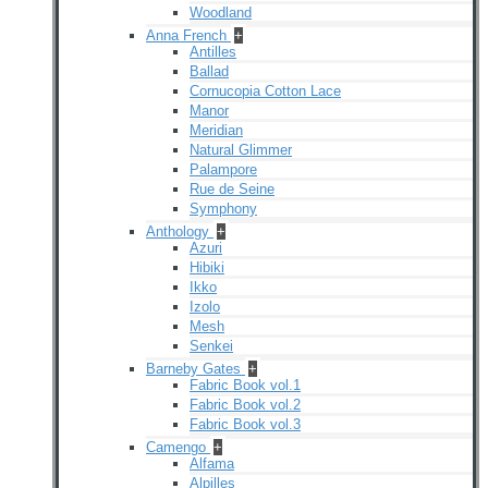
Woodland
Anna French
+
Antilles
Ballad
Cornucopia Cotton Lace
Manor
Meridian
Natural Glimmer
Palampore
Rue de Seine
Symphony
Anthology
+
Azuri
Hibiki
Ikko
Izolo
Mesh
Senkei
Barneby Gates
+
Fabric Book vol.1
Fabric Book vol.2
Fabric Book vol.3
Camengo
+
Alfama
Alpilles