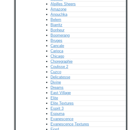
Alpilles Sheers
Amazone
Anouchka
Belem
Biarritz
Bonheur
Boomerang
Bruges
Cancale
Carioca
Chicago
Choregraphie
Coulisse 2
Cuzco
Delicatesse
Divine
Dreams
East Village
Elite
Elite Textures
Esprit 3
Espuma
Evanescence
Evanescence Textures
Fjord