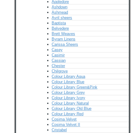
Appledore
Ashdown
Ashmead
Avril sheers
Baptista
Belvedere
Brett Weaves
Byram Linens
Carissa Sheers
Casey
Casimir
Cassian
Chester
Chilgrove
Colour Library Aqua
Colour Library Blue
Colour Library Green&Pink
Colour Library Grey
Colour Library Ivory
Colour Library Natural
Colour Library Old Blue
Colour Library Red
Cosima Velvet
Cosima Velvet II
Cristabel