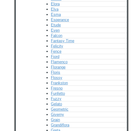
Elora
Elva
Esma
Esperance
Etude
Even
Falcon
Fantasy Time
Felicity
Fence
Fiord
Flamenco
Florange
Floris
Flossy
Frankston
Fresno
Funfetto
Fuzzy
Gelato
Geometric
Giverny
Grain
Grandiflora
Greta