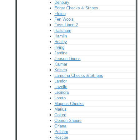
Denbury
Edgar Checks & Stripes
Eloise
Fen Wools
Foss Linen 2
Hailsham
Hamlin
Healey
Irving
Jardine
Jenson Linens
Kalmar
Kelsea
Lamorna Checks & Stripes
Landor
Lavelle
Leonora
Loreto
Magnus Checks
Marius
Oaken
Oberon Sheers
Oriana
Pelham
Roscoe