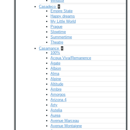
Windsor
Casadeco
+
Empire State
Happy dreams
My Little World
Prague
Slowtime
Summertime
Theatre
Casamance
+
100%
Acqua Viva/Remanence
Agate
Albion
Alma
Alpine
Altitude
Ambre
Amorgos
Arizona 4
Arty
Astelia
Aurea
Avenue Marceau
Avenue Montaigne