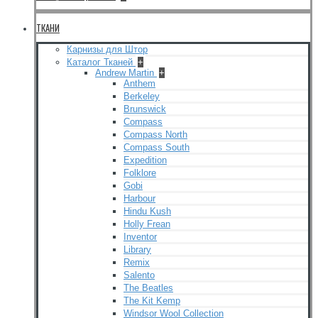
ТКАНИ
Карнизы для Штор
Каталог Тканей
+
Andrew Martin
+
Anthem
Berkeley
Brunswick
Compass
Compass North
Compass South
Expedition
Folklore
Gobi
Harbour
Hindu Kush
Holly Frean
Inventor
Library
Remix
Salento
The Beatles
The Kit Kemp
Windsor Wool Collection