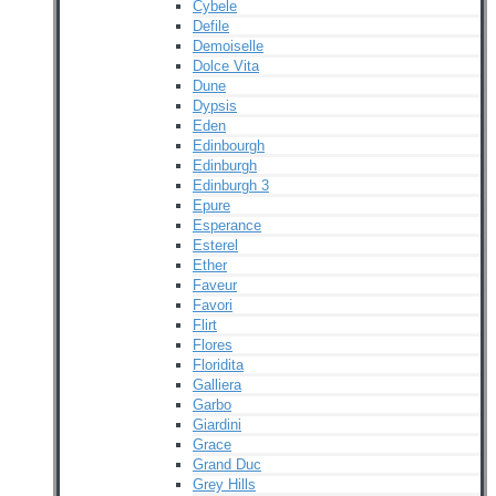
Cybele
Defile
Demoiselle
Dolce Vita
Dune
Dypsis
Eden
Edinbourgh
Edinburgh
Edinburgh 3
Epure
Esperance
Esterel
Ether
Faveur
Favori
Flirt
Flores
Floridita
Galliera
Garbo
Giardini
Grace
Grand Duc
Grey Hills