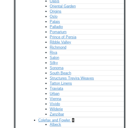
Oasis
Oriental Garden
Origins
Oslo
Palais
Palladio
Pomarium
Prince of Persia
Ribble Valley
Richmond
Riva
Salon
Silky
Sonoma
South Beach
Structures Trevira Weaves
Tatton Linens
Traviata
Urban
Vienna
Vivido
Wilderie
Zanzibar
Colefax and Fowler
+
Albeck