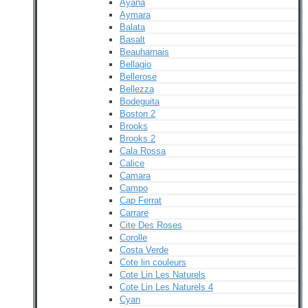
Ayana
Aymara
Balata
Basalt
Beauharnais
Bellagio
Bellerose
Bellezza
Bodeguita
Boston 2
Brooks
Brooks 2
Cala Rossa
Calice
Camara
Campo
Cap Ferrat
Carrare
Cite Des Roses
Corolle
Costa Verde
Cote lin couleurs
Cote Lin Les Naturels
Cote Lin Les Naturels 4
Cyan