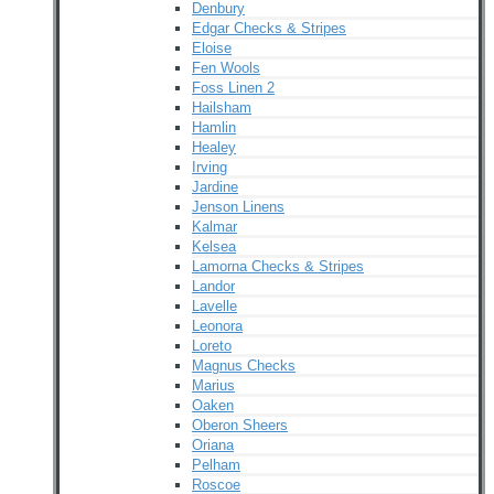
Denbury
Edgar Checks & Stripes
Eloise
Fen Wools
Foss Linen 2
Hailsham
Hamlin
Healey
Irving
Jardine
Jenson Linens
Kalmar
Kelsea
Lamorna Checks & Stripes
Landor
Lavelle
Leonora
Loreto
Magnus Checks
Marius
Oaken
Oberon Sheers
Oriana
Pelham
Roscoe