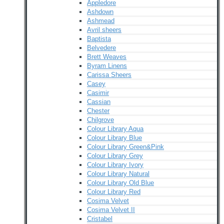
Appledore
Ashdown
Ashmead
Avril sheers
Baptista
Belvedere
Brett Weaves
Byram Linens
Carissa Sheers
Casey
Casimir
Cassian
Chester
Chilgrove
Colour Library Aqua
Colour Library Blue
Colour Library Green&Pink
Colour Library Grey
Colour Library Ivory
Colour Library Natural
Colour Library Old Blue
Colour Library Red
Cosima Velvet
Cosima Velvet II
Cristabel