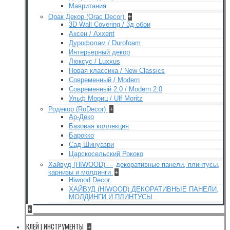
Мавритания
Орак Декор (Orac Decor)
+
3D Wall Covering / 3д обои
Аксен / Axxent
Дурофолам / Durofoam
Интерьерный декор
Люксус / Luxxus
Новая классика / New Classics
Современный / Modern
Современный 2.0 / Modern 2.0
Ульф Мориц / Ulf Moritz
Родекор (RoDecor)
+
Ар-Деко
Базовая коллекция
Барокко
Сад Шинуазри
Царскосельский Рококо
Хайвуд (HIWOOD) — декоративные панели, плинтусы,
карнизы и молдинги
+
Hiwood Decor
ХАЙВУД (HIWOOD) ДЕКОРАТИВНЫЕ ПАНЕЛИ,
МОЛДИНГИ И ПЛИНТУСЫ
+
КЛЕЙ | ИНСТРУМЕНТЫ
+