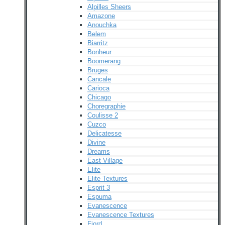
Alpilles Sheers
Amazone
Anouchka
Belem
Biarritz
Bonheur
Boomerang
Bruges
Cancale
Carioca
Chicago
Choregraphie
Coulisse 2
Cuzco
Delicatesse
Divine
Dreams
East Village
Elite
Elite Textures
Esprit 3
Espuma
Evanescence
Evanescence Textures
Fjord