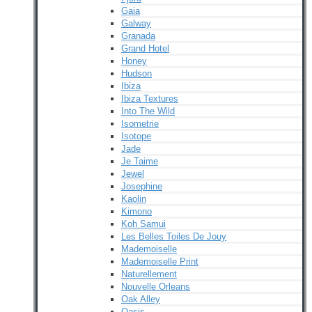
Gaia
Galway
Granada
Grand Hotel
Honey
Hudson
Ibiza
Ibiza Textures
Into The Wild
Isometrie
Isotope
Jade
Je Taime
Jewel
Josephine
Kaolin
Kimono
Koh Samui
Les Belles Toiles De Jouy
Mademoiselle
Mademoiselle Print
Naturellement
Nouvelle Orleans
Oak Alley
Oasis