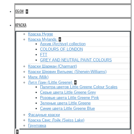
ОБОИ
+
КРАСКА
Краска Hygge
Краска Mylands
+
Архив (Archive) collection
COLOURS OF LONDON
FTT
GREY AND NEUTRAL PAINT COLOURS
Краски Шарман (Charmant)
Краски Шервин Вильемс (Sherwin-Williams)
Милк (Milk)
Литл Грин (Little Greene)
+
Палитра цветов Little Greene Colour Scales
Серые цвета Little Greene Grey
Розовые цвета Little Greene Pink
Зеленые цвета Little Greene
Синие цвета Little Greene Blue
Фасадные краски
Краска Свис Лэйк (Swiss Lake)
Грунтовка
+