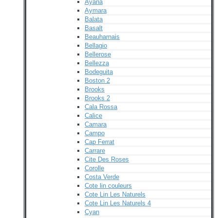
Ayana
Aymara
Balata
Basalt
Beauharnais
Bellagio
Bellerose
Bellezza
Bodeguita
Boston 2
Brooks
Brooks 2
Cala Rossa
Calice
Camara
Campo
Cap Ferrat
Carrare
Cite Des Roses
Corolle
Costa Verde
Cote lin couleurs
Cote Lin Les Naturels
Cote Lin Les Naturels 4
Cyan