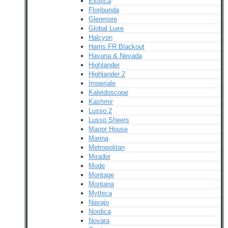
Exotica
Floribunda
Glenmore
Global Luxe
Halcyon
Harris FR Blackout
Havana & Nevada
Highlander
Highlander 2
Imperiale
Kaleidoscope
Kashmir
Lusso 2
Lusso Sheers
Manor House
Marina
Metropolitan
Mirador
Mode
Montage
Montana
Mythica
Navajo
Nordica
Novara