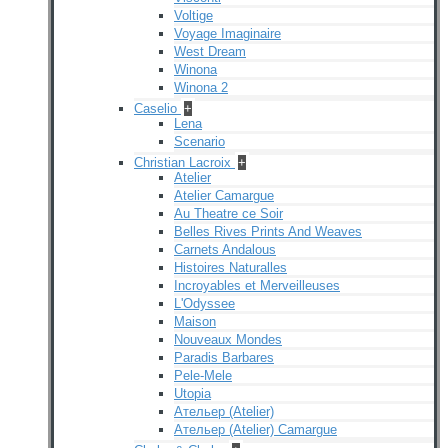
Voltige
Voyage Imaginaire
West Dream
Winona
Winona 2
Caselio
+
Lena
Scenario
Christian Lacroix
+
Atelier
Atelier Camargue
Au Theatre ce Soir
Belles Rives Prints And Weaves
Carnets Andalous
Histoires Naturalles
Incroyables et Merveilleuses
L'Odyssee
Maison
Nouveaux Mondes
Paradis Barbares
Pele-Mele
Utopia
Ательер (Atelier)
Ательер (Atelier) Camargue