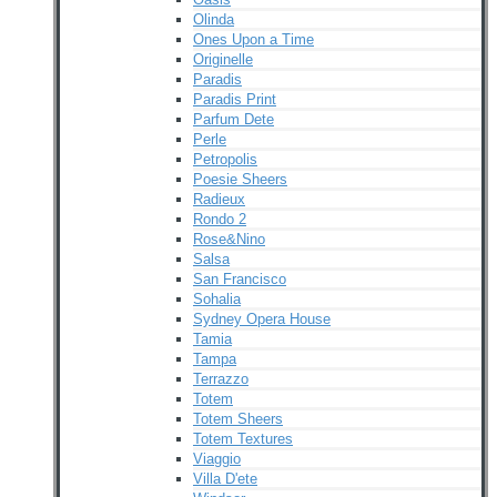
Olinda
Ones Upon a Time
Originelle
Paradis
Paradis Print
Parfum Dete
Perle
Petropolis
Poesie Sheers
Radieux
Rondo 2
Rose&Nino
Salsa
San Francisco
Sohalia
Sydney Opera House
Tamia
Tampa
Terrazzo
Totem
Totem Sheers
Totem Textures
Viaggio
Villa D'ete