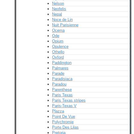
Nelson
Neofelis
Nepal
Noce de Lin
Nuit Parisienne
Ocema
Ode
Opium
Opulence
Othello
Oxford
Paddington
Palmares
Parade
Paradisiaca
Paradou
Parenthese
Paris Texas
Paris Texas stripes
Paris-Texas V
Plazza
Point De Vue
Polychromie
Porte Des Lilas
Pretoria