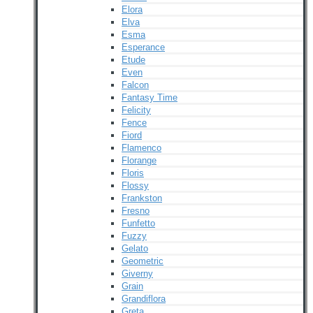
Elora
Elva
Esma
Esperance
Etude
Even
Falcon
Fantasy Time
Felicity
Fence
Fiord
Flamenco
Florange
Floris
Flossy
Frankston
Fresno
Funfetto
Fuzzy
Gelato
Geometric
Giverny
Grain
Grandiflora
Greta