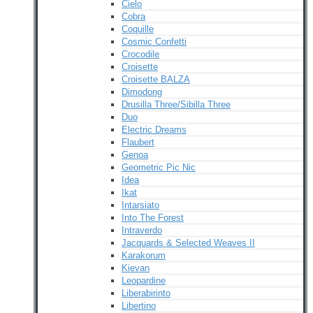
Cielo
Cobra
Coquille
Cosmic Confetti
Crocodile
Croisette
Croisette BALZA
Dimodong
Drusilla Three/Sibilla Three
Duo
Electric Dreams
Flaubert
Genoa
Geometric Pic Nic
Idea
Ikat
Intarsiato
Into The Forest
Intraverdo
Jacquards & Selected Weaves II
Karakorum
Kievan
Leopardine
Liberabirinto
Libertino