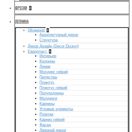
ФРЕСКИ
+
ЛЕПНИНА
Ultrawood
+
Архитектурный декор
Структура
Декор Дизайн (Decor Dizayn)
Европласт
+
Интерьер
Колонны
Линии
Молдинг гибкий
Пилястры
Плинтус
Плинтус гибкий
Полуколонны
Молдинги
Карнизы
Угловые элементы
Розетки
Карниз гибкий
Фасад
Дверной декор