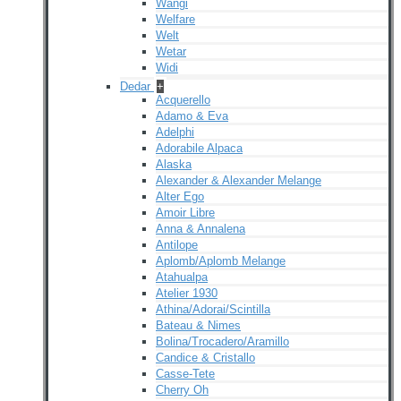
Wangi
Welfare
Welt
Wetar
Widi
Dedar
+
Acquerello
Adamo & Eva
Adelphi
Adorabile Alpaca
Alaska
Alexander & Alexander Melange
Alter Ego
Amoir Libre
Anna & Annalena
Antilope
Aplomb/Aplomb Melange
Atahualpa
Atelier 1930
Athina/Adorai/Scintilla
Bateau & Nimes
Bolina/Trocadero/Aramillo
Candice & Cristallo
Casse-Tete
Cherry Oh