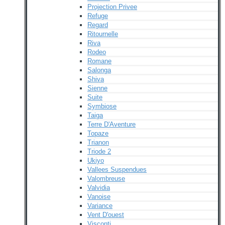
Projection Privee
Refuge
Regard
Ritournelle
Riva
Rodeo
Romane
Salonga
Shiva
Sienne
Suite
Symbiose
Taiga
Terre D'Aventure
Topaze
Trianon
Triode 2
Ukiyo
Vallees Suspendues
Valombreuse
Valvidia
Vanoise
Variance
Vent D'ouest
Visconti