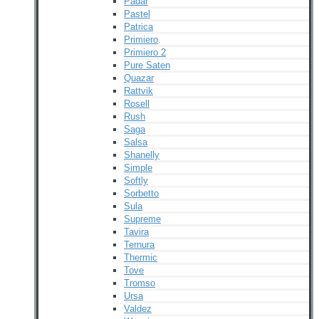
Padar
Pastel
Patrica
Primiero
Primiero 2
Pure Saten
Quazar
Rattvik
Rosell
Rush
Saga
Salsa
Shanelly
Simple
Softly
Sorbetto
Sula
Supreme
Tavira
Ternura
Thermic
Tove
Tromso
Ursa
Valdez