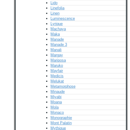
Lido
Linefolia
Linen
Luminescence
Lyrique
Machaya
Maka
Manade
Manade 3
Manali
Margay
Mariposa
Maruko
Mayfair
Medicis
Melukat
Metamorphose
Minaude
Miyabi
Moana
Mola
Monaco
Monographie
Mont Palatin
Mythique