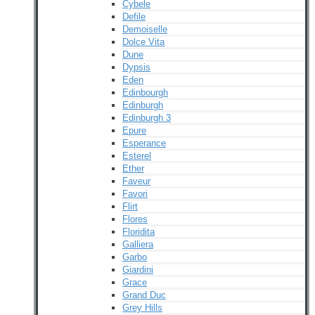
Cybele
Defile
Demoiselle
Dolce Vita
Dune
Dypsis
Eden
Edinbourgh
Edinburgh
Edinburgh 3
Epure
Esperance
Esterel
Ether
Faveur
Favori
Flirt
Flores
Floridita
Galliera
Garbo
Giardini
Grace
Grand Duc
Grey Hills