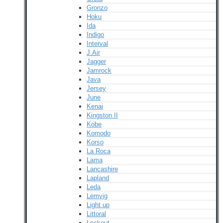
Gronzo
Hoku
Ida
Indigo
Interval
J.Air
Jagger
Jamrock
Java
Jersey
June
Kenai
Kingston II
Kobe
Komodo
Korso
La Roca
Lama
Lancashire
Lapland
Leda
Lemvig
Light up
Littoral
Lockout