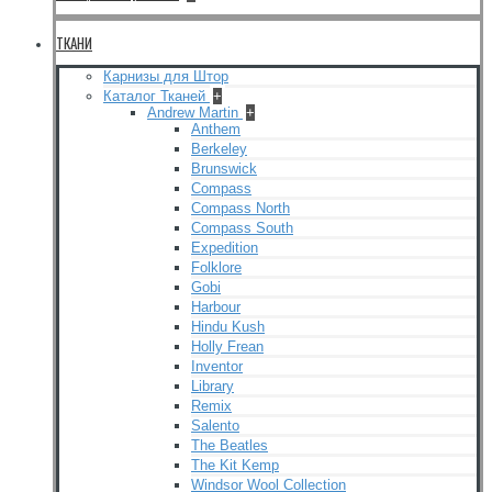
ТКАНИ
Карнизы для Штор
Каталог Тканей
+
Andrew Martin
+
Anthem
Berkeley
Brunswick
Compass
Compass North
Compass South
Expedition
Folklore
Gobi
Harbour
Hindu Kush
Holly Frean
Inventor
Library
Remix
Salento
The Beatles
The Kit Kemp
Windsor Wool Collection