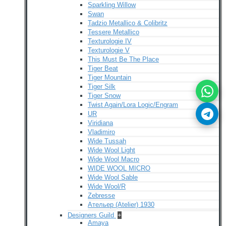
Sparkling Willow
Swan
Tadzio Metallico & Colibritz
Tessere Metallico
Texturologie IV
Texturologie V
This Must Be The Place
Tiger Beat
Tiger Mountain
Tiger Silk
Tiger Snow
Twist Again/Lora Logic/Engram
UR
Viridiana
Vladimiro
Wide Tussah
Wide Wool Light
Wide Wool Macro
WIDE WOOL MICRO
Wide Wool Sable
Wide Wool/R
Zebresse
Ательер (Atelier) 1930
Designers Guild
+
Amaya