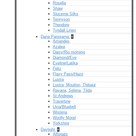
Rosella
Shaw
Slucerne Silks
Tennyson
Theodore
Tyndall Linen
Dana Panorama
+
Amandes
Azalea
Daisy/Rio morning
Diamond/Eve
Eveline/Latika
Feliz
Flaxy Pass/Haze
Lustra
Lustra, Moutlon, Thibaut
Ravana, Selena, Tilda
St.Andrews
Travertine
Uxia/Bluebell
Wisteria
Woolly Mood
Yorkshire
Daylight
+
Affogato