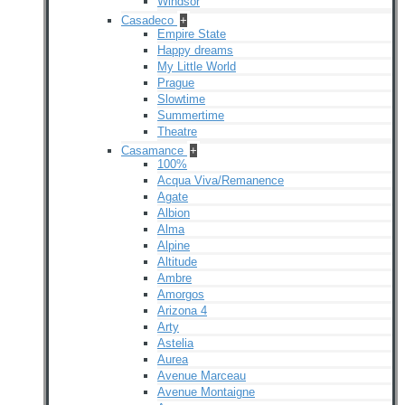
Windsor
Casadeco
+
Empire State
Happy dreams
My Little World
Prague
Slowtime
Summertime
Theatre
Casamance
+
100%
Acqua Viva/Remanence
Agate
Albion
Alma
Alpine
Altitude
Ambre
Amorgos
Arizona 4
Arty
Astelia
Aurea
Avenue Marceau
Avenue Montaigne