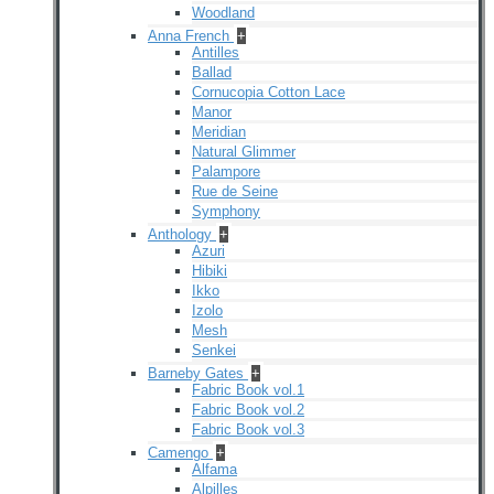
Woodland
Anna French
+
Antilles
Ballad
Cornucopia Cotton Lace
Manor
Meridian
Natural Glimmer
Palampore
Rue de Seine
Symphony
Anthology
+
Azuri
Hibiki
Ikko
Izolo
Mesh
Senkei
Barneby Gates
+
Fabric Book vol.1
Fabric Book vol.2
Fabric Book vol.3
Camengo
+
Alfama
Alpilles