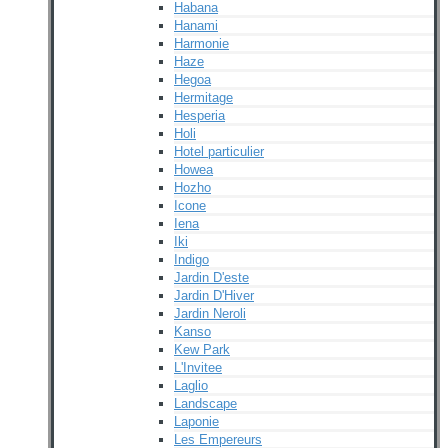
Habana
Hanami
Harmonie
Haze
Hegoa
Hermitage
Hesperia
Holi
Hotel particulier
Howea
Hozho
Icone
Iena
Iki
Indigo
Jardin D'este
Jardin D'Hiver
Jardin Neroli
Kanso
Kew Park
L'Invitee
Laglio
Landscape
Laponie
Les Empereurs