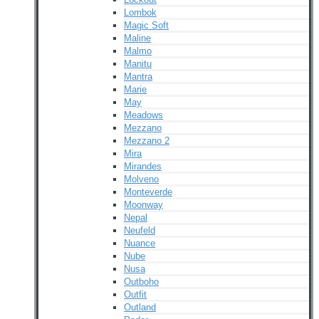
Lombok
Magic Soft
Maline
Malmo
Manitu
Mantra
Marie
May
Meadows
Mezzano
Mezzano 2
Mira
Mirandes
Molveno
Monteverde
Moonway
Nepal
Neufeld
Nuance
Nube
Nusa
Outboho
Outfit
Outland