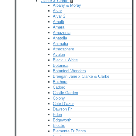
Clarke & Clarke
+
Albany & Moray
Alvar
Alvar 2
Amalfi
Amara
Amazonia
Anatolia
Animalia
Atmosphere
Avalon
Black + White
Botanica
Botanical Wonders
Breegan Jane x Clarke & Clarke
Bukhara
Cadoro
Castle Garden
Colony
Cote D`azur
Dawson Fr
Eden
Edgeworth
Electro
Elementa Fr Prints