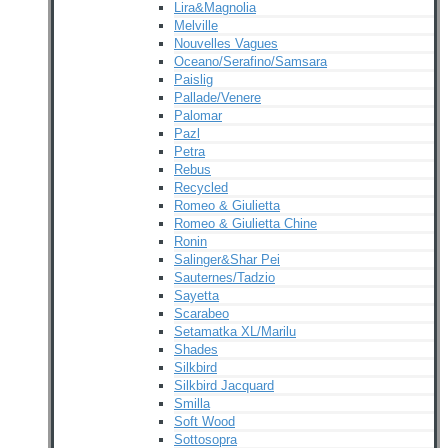
Lira&Magnolia
Melville
Nouvelles Vagues
Oceano/Serafino/Samsara
Paislig
Pallade/Venere
Palomar
Pazl
Petra
Rebus
Recycled
Romeo & Giulietta
Romeo & Giulietta Chine
Ronin
Salinger&Shar Pei
Sauternes/Tadzio
Sayetta
Scarabeo
Setamatka XL/Marilu
Shades
Silkbird
Silkbird Jacquard
Smilla
Soft Wood
Sottosopra