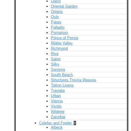
Oasis
Oriental Garden
Origins
Oslo
Palais
Palladio
Pomarium
Prince of Persia
Ribble Valley
Richmond
Riva
Salon
Silky
Sonoma
South Beach
Structures Trevira Weaves
Tatton Linens
Traviata
Urban
Vienna
Vivido
Wilderie
Zanzibar
Colefax and Fowler
+
Albeck