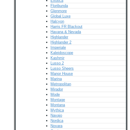
Exotica
Floribunda
Glenmore
Global Luxe
Halcyon
Harris FR Blackout
Havana & Nevada
Highlander
Highlander 2
Imperiale
Kaleidoscope
Kashmir
Lusso 2
Lusso Sheers
Manor House
Marina
Metropolitan
Mirador
Mode
Montage
Montana
Mythica
Navajo
Nordica
Novara