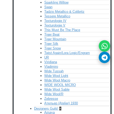
Sparkling Willow
Swan
Tadzio Metallico & Colibritz
Tessere Metallico
Texturologie IV
Texturologie V
This Must Be The Place
Tiger Beat
Tiger Mountain
Tiger Silk
Tiger Snow
Twist Again/Lora Logic/Engram
UR
Viridiana
Vladimiro
Wide Tussah
Wide Wool Light
Wide Wool Macro
WIDE WOOL MICRO
Wide Wool Sable
Wide Wool/R
Zebresse
Ательер (Atelier) 1930
Designers Guild
+
Amaya