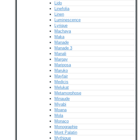
Lido
Linefolia
Linen
Luminescence
Lyrique
Machaya
Maka
Manade
Manade 3
Manali
Margay
Mariposa
Maruko
Mayfair
Medicis
Melukat
Metamorphose
Minaude
Miyabi
Moana
Mola
Monaco
Monographie
Mont Palatin
Mythique