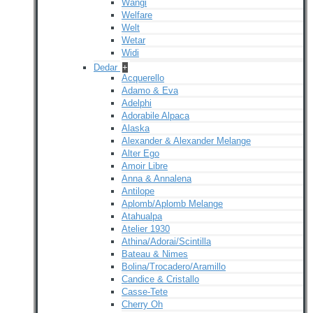
Wangi
Welfare
Welt
Wetar
Widi
Dedar
+
Acquerello
Adamo & Eva
Adelphi
Adorabile Alpaca
Alaska
Alexander & Alexander Melange
Alter Ego
Amoir Libre
Anna & Annalena
Antilope
Aplomb/Aplomb Melange
Atahualpa
Atelier 1930
Athina/Adorai/Scintilla
Bateau & Nimes
Bolina/Trocadero/Aramillo
Candice & Cristallo
Casse-Tete
Cherry Oh