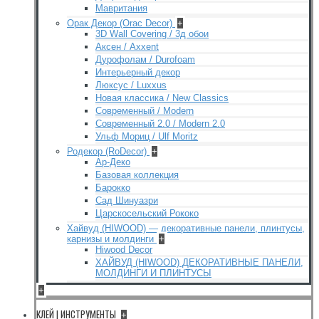
Мавритания
Орак Декор (Orac Decor)
+
3D Wall Covering / 3д обои
Аксен / Axxent
Дурофолам / Durofoam
Интерьерный декор
Люксус / Luxxus
Новая классика / New Classics
Современный / Modern
Современный 2.0 / Modern 2.0
Ульф Мориц / Ulf Moritz
Родекор (RoDecor)
+
Ар-Деко
Базовая коллекция
Барокко
Сад Шинуазри
Царскосельский Рококо
Хайвуд (HIWOOD) — декоративные панели, плинтусы,
карнизы и молдинги
+
Hiwood Decor
ХАЙВУД (HIWOOD) ДЕКОРАТИВНЫЕ ПАНЕЛИ,
МОЛДИНГИ И ПЛИНТУСЫ
+
КЛЕЙ | ИНСТРУМЕНТЫ
+