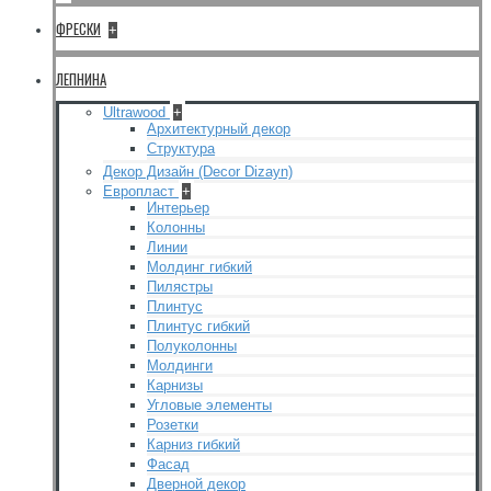
ФРЕСКИ
+
ЛЕПНИНА
Ultrawood
+
Архитектурный декор
Структура
Декор Дизайн (Decor Dizayn)
Европласт
+
Интерьер
Колонны
Линии
Молдинг гибкий
Пилястры
Плинтус
Плинтус гибкий
Полуколонны
Молдинги
Карнизы
Угловые элементы
Розетки
Карниз гибкий
Фасад
Дверной декор