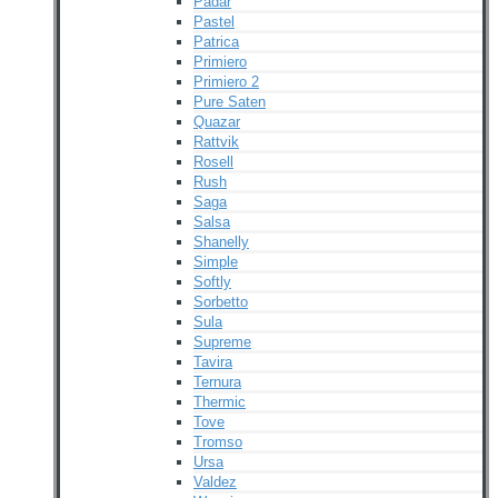
Padar
Pastel
Patrica
Primiero
Primiero 2
Pure Saten
Quazar
Rattvik
Rosell
Rush
Saga
Salsa
Shanelly
Simple
Softly
Sorbetto
Sula
Supreme
Tavira
Ternura
Thermic
Tove
Tromso
Ursa
Valdez