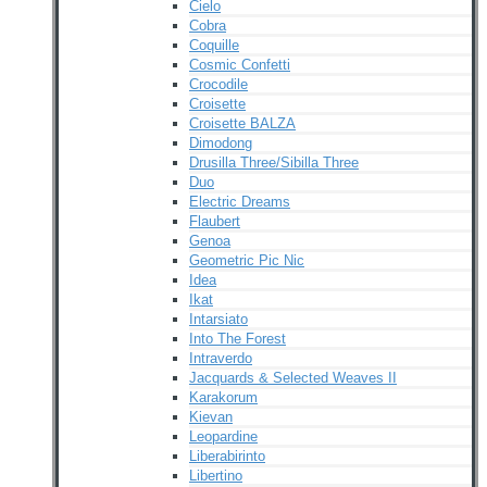
Cielo
Cobra
Coquille
Cosmic Confetti
Crocodile
Croisette
Croisette BALZA
Dimodong
Drusilla Three/Sibilla Three
Duo
Electric Dreams
Flaubert
Genoa
Geometric Pic Nic
Idea
Ikat
Intarsiato
Into The Forest
Intraverdo
Jacquards & Selected Weaves II
Karakorum
Kievan
Leopardine
Liberabirinto
Libertino