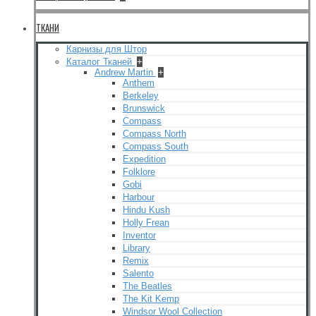
ТКАНИ
Карнизы для Штор
Каталог Тканей
+
Andrew Martin
+
Anthem
Berkeley
Brunswick
Compass
Compass North
Compass South
Expedition
Folklore
Gobi
Harbour
Hindu Kush
Holly Frean
Inventor
Library
Remix
Salento
The Beatles
The Kit Kemp
Windsor Wool Collection