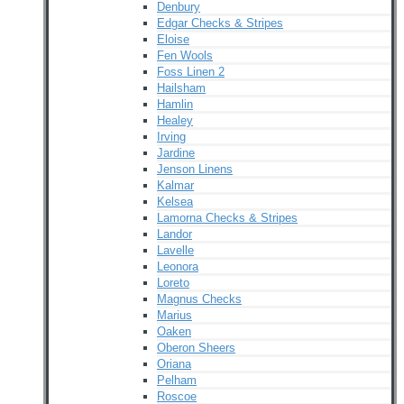
Denbury
Edgar Checks & Stripes
Eloise
Fen Wools
Foss Linen 2
Hailsham
Hamlin
Healey
Irving
Jardine
Jenson Linens
Kalmar
Kelsea
Lamorna Checks & Stripes
Landor
Lavelle
Leonora
Loreto
Magnus Checks
Marius
Oaken
Oberon Sheers
Oriana
Pelham
Roscoe