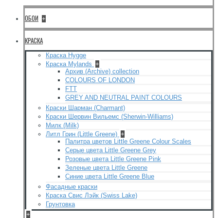
ОБОИ
+
КРАСКА
Краска Hygge
Краска Mylands
+
Архив (Archive) collection
COLOURS OF LONDON
FTT
GREY AND NEUTRAL PAINT COLOURS
Краски Шарман (Charmant)
Краски Шервин Вильемс (Sherwin-Williams)
Милк (Milk)
Литл Грин (Little Greene)
+
Палитра цветов Little Greene Colour Scales
Серые цвета Little Greene Grey
Розовые цвета Little Greene Pink
Зеленые цвета Little Greene
Синие цвета Little Greene Blue
Фасадные краски
Краска Свис Лэйк (Swiss Lake)
Грунтовка
+