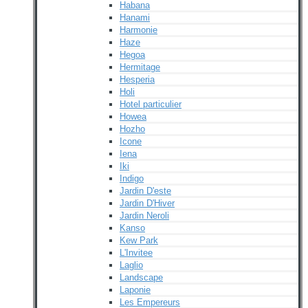
Habana
Hanami
Harmonie
Haze
Hegoa
Hermitage
Hesperia
Holi
Hotel particulier
Howea
Hozho
Icone
Iena
Iki
Indigo
Jardin D'este
Jardin D'Hiver
Jardin Neroli
Kanso
Kew Park
L'Invitee
Laglio
Landscape
Laponie
Les Empereurs