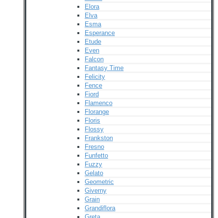
Elora
Elva
Esma
Esperance
Etude
Even
Falcon
Fantasy Time
Felicity
Fence
Fiord
Flamenco
Florange
Floris
Flossy
Frankston
Fresno
Funfetto
Fuzzy
Gelato
Geometric
Giverny
Grain
Grandiflora
Greta