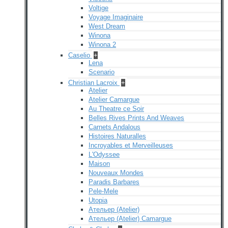
Voltige
Voyage Imaginaire
West Dream
Winona
Winona 2
Caselio
+
Lena
Scenario
Christian Lacroix
+
Atelier
Atelier Camargue
Au Theatre ce Soir
Belles Rives Prints And Weaves
Carnets Andalous
Histoires Naturalles
Incroyables et Merveilleuses
L'Odyssee
Maison
Nouveaux Mondes
Paradis Barbares
Pele-Mele
Utopia
Ательер (Atelier)
Ательер (Atelier) Camargue