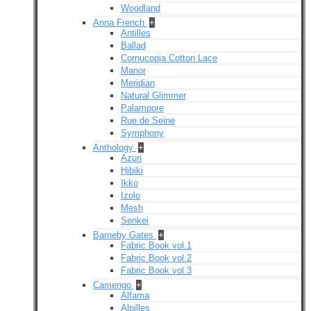
Woodland
Anna French
+
Antilles
Ballad
Cornucopia Cotton Lace
Manor
Meridian
Natural Glimmer
Palampore
Rue de Seine
Symphony
Anthology
+
Azuri
Hibiki
Ikko
Izolo
Mesh
Senkei
Barneby Gates
+
Fabric Book vol.1
Fabric Book vol.2
Fabric Book vol.3
Camengo
+
Alfama
Alpilles