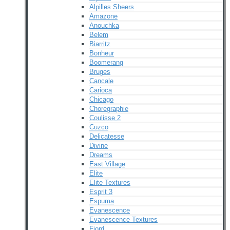
Alpilles Sheers
Amazone
Anouchka
Belem
Biarritz
Bonheur
Boomerang
Bruges
Cancale
Carioca
Chicago
Choregraphie
Coulisse 2
Cuzco
Delicatesse
Divine
Dreams
East Village
Elite
Elite Textures
Esprit 3
Espuma
Evanescence
Evanescence Textures
Fjord