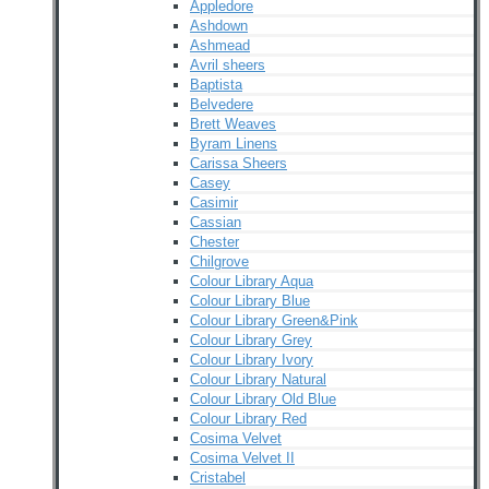
Appledore
Ashdown
Ashmead
Avril sheers
Baptista
Belvedere
Brett Weaves
Byram Linens
Carissa Sheers
Casey
Casimir
Cassian
Chester
Chilgrove
Colour Library Aqua
Colour Library Blue
Colour Library Green&Pink
Colour Library Grey
Colour Library Ivory
Colour Library Natural
Colour Library Old Blue
Colour Library Red
Cosima Velvet
Cosima Velvet II
Cristabel