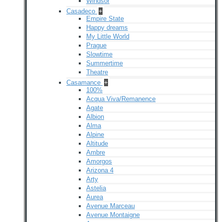
Windsor
Casadeco
+
Empire State
Happy dreams
My Little World
Prague
Slowtime
Summertime
Theatre
Casamance
+
100%
Acqua Viva/Remanence
Agate
Albion
Alma
Alpine
Altitude
Ambre
Amorgos
Arizona 4
Arty
Astelia
Aurea
Avenue Marceau
Avenue Montaigne