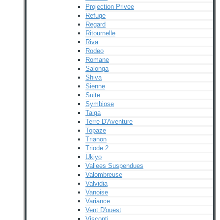
Projection Privee
Refuge
Regard
Ritournelle
Riva
Rodeo
Romane
Salonga
Shiva
Sienne
Suite
Symbiose
Taiga
Terre D'Aventure
Topaze
Trianon
Triode 2
Ukiyo
Vallees Suspendues
Valombreuse
Valvidia
Vanoise
Variance
Vent D'ouest
Visconti