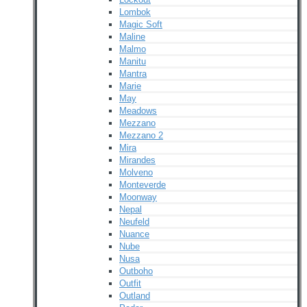
Lombok
Magic Soft
Maline
Malmo
Manitu
Mantra
Marie
May
Meadows
Mezzano
Mezzano 2
Mira
Mirandes
Molveno
Monteverde
Moonway
Nepal
Neufeld
Nuance
Nube
Nusa
Outboho
Outfit
Outland