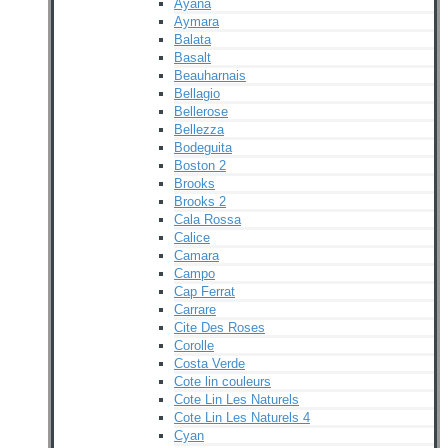
Ayana
Aymara
Balata
Basalt
Beauharnais
Bellagio
Bellerose
Bellezza
Bodeguita
Boston 2
Brooks
Brooks 2
Cala Rossa
Calice
Camara
Campo
Cap Ferrat
Carrare
Cite Des Roses
Corolle
Costa Verde
Cote lin couleurs
Cote Lin Les Naturels
Cote Lin Les Naturels 4
Cyan