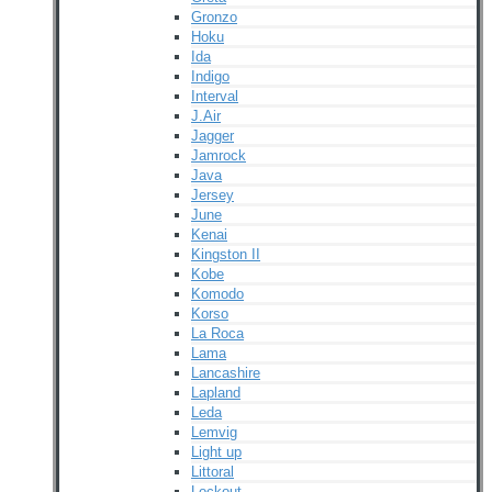
Gronzo
Hoku
Ida
Indigo
Interval
J.Air
Jagger
Jamrock
Java
Jersey
June
Kenai
Kingston II
Kobe
Komodo
Korso
La Roca
Lama
Lancashire
Lapland
Leda
Lemvig
Light up
Littoral
Lockout