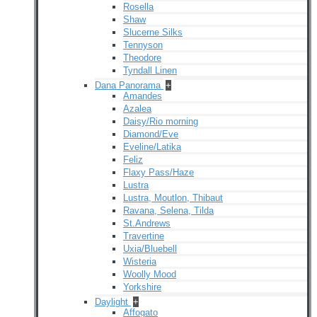
Rosella
Shaw
Slucerne Silks
Tennyson
Theodore
Tyndall Linen
Dana Panorama
+
Amandes
Azalea
Daisy/Rio morning
Diamond/Eve
Eveline/Latika
Feliz
Flaxy Pass/Haze
Lustra
Lustra, Moutlon, Thibaut
Ravana, Selena, Tilda
St.Andrews
Travertine
Uxia/Bluebell
Wisteria
Woolly Mood
Yorkshire
Daylight
+
Affogato