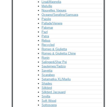
Lira&Magnolia
Melville
Nouvelles Vagues
Oceano/Serafino/Samsara
Paislig
Pallade/Venere
Palomar
Pazl
Petra
Rebus
Recycled
Romeo & Giulietta
Romeo & Giulietta Chine
Ronin
Salinger&Shar Pei
Sauternes/Tadzio
Sayetta
Scarabeo
Setamatka XL/Marilu
Shades
Silkbird
Silkbird Jacquard
Smilla
Soft Wood
Sottosopra