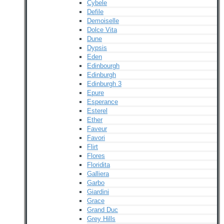
Cybele
Defile
Demoiselle
Dolce Vita
Dune
Dypsis
Eden
Edinbourgh
Edinburgh
Edinburgh 3
Epure
Esperance
Esterel
Ether
Faveur
Favori
Flirt
Flores
Floridita
Galliera
Garbo
Giardini
Grace
Grand Duc
Grey Hills