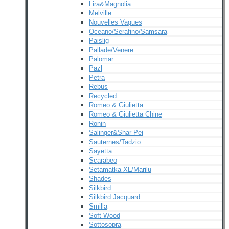
Lira&Magnolia
Melville
Nouvelles Vagues
Oceano/Serafino/Samsara
Paislig
Pallade/Venere
Palomar
Pazl
Petra
Rebus
Recycled
Romeo & Giulietta
Romeo & Giulietta Chine
Ronin
Salinger&Shar Pei
Sauternes/Tadzio
Sayetta
Scarabeo
Setamatka XL/Marilu
Shades
Silkbird
Silkbird Jacquard
Smilla
Soft Wood
Sottosopra