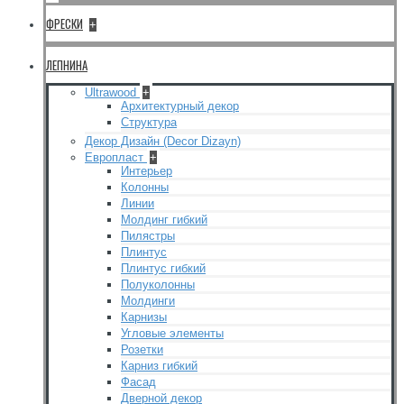
ФРЕСКИ
+
ЛЕПНИНА
Ultrawood
+
Архитектурный декор
Структура
Декор Дизайн (Decor Dizayn)
Европласт
+
Интерьер
Колонны
Линии
Молдинг гибкий
Пилястры
Плинтус
Плинтус гибкий
Полуколонны
Молдинги
Карнизы
Угловые элементы
Розетки
Карниз гибкий
Фасад
Дверной декор