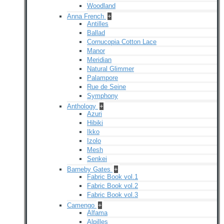
Woodland
Anna French
+
Antilles
Ballad
Cornucopia Cotton Lace
Manor
Meridian
Natural Glimmer
Palampore
Rue de Seine
Symphony
Anthology
+
Azuri
Hibiki
Ikko
Izolo
Mesh
Senkei
Barneby Gates
+
Fabric Book vol.1
Fabric Book vol.2
Fabric Book vol.3
Camengo
+
Alfama
Alpilles