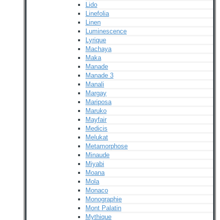
Lido
Linefolia
Linen
Luminescence
Lyrique
Machaya
Maka
Manade
Manade 3
Manali
Margay
Mariposa
Maruko
Mayfair
Medicis
Melukat
Metamorphose
Minaude
Miyabi
Moana
Mola
Monaco
Monographie
Mont Palatin
Mythique