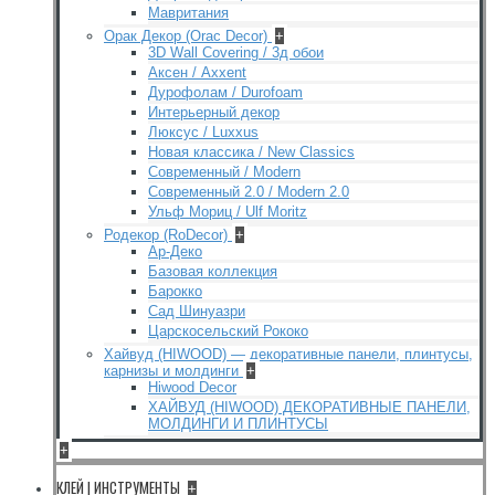
Мавритания
Орак Декор (Orac Decor)
+
3D Wall Covering / 3д обои
Аксен / Axxent
Дурофолам / Durofoam
Интерьерный декор
Люксус / Luxxus
Новая классика / New Classics
Современный / Modern
Современный 2.0 / Modern 2.0
Ульф Мориц / Ulf Moritz
Родекор (RoDecor)
+
Ар-Деко
Базовая коллекция
Барокко
Сад Шинуазри
Царскосельский Рококо
Хайвуд (HIWOOD) — декоративные панели, плинтусы,
карнизы и молдинги
+
Hiwood Decor
ХАЙВУД (HIWOOD) ДЕКОРАТИВНЫЕ ПАНЕЛИ,
МОЛДИНГИ И ПЛИНТУСЫ
+
КЛЕЙ | ИНСТРУМЕНТЫ
+