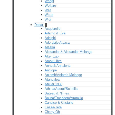
Wangi
Welfare
Welt
Wetar
Widi
Dedar
+
Acquerello
Adamo & Eva
Adelphi
Adorabile Alpaca
Alaska
Alexander & Alexander Melange
Alter Ego
Amoir Libre
Anna & Annalena
Antilope
Aplomb/Aplomb Melange
Atahualpa
Atelier 1930
Athina/Adorai/Scintilla
Bateau & Nimes
Bolina/Trocadero/Aramillo
Candice & Cristallo
Casse-Tete
Cherry Oh