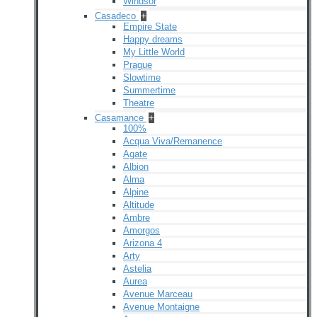
Windsor
Casadeco
+
Empire State
Happy dreams
My Little World
Prague
Slowtime
Summertime
Theatre
Casamance
+
100%
Acqua Viva/Remanence
Agate
Albion
Alma
Alpine
Altitude
Ambre
Amorgos
Arizona 4
Arty
Astelia
Aurea
Avenue Marceau
Avenue Montaigne