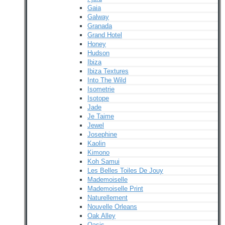
Gaia
Galway
Granada
Grand Hotel
Honey
Hudson
Ibiza
Ibiza Textures
Into The Wild
Isometrie
Isotope
Jade
Je Taime
Jewel
Josephine
Kaolin
Kimono
Koh Samui
Les Belles Toiles De Jouy
Mademoiselle
Mademoiselle Print
Naturellement
Nouvelle Orleans
Oak Alley
Oasis