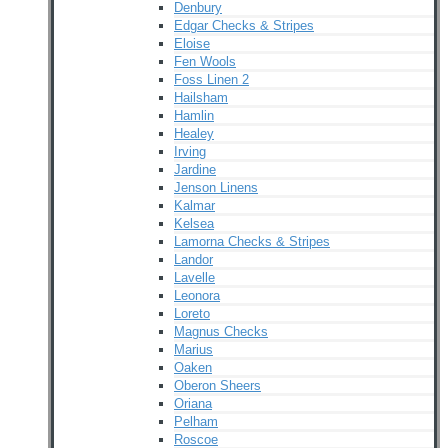
Denbury
Edgar Checks & Stripes
Eloise
Fen Wools
Foss Linen 2
Hailsham
Hamlin
Healey
Irving
Jardine
Jenson Linens
Kalmar
Kelsea
Lamorna Checks & Stripes
Landor
Lavelle
Leonora
Loreto
Magnus Checks
Marius
Oaken
Oberon Sheers
Oriana
Pelham
Roscoe