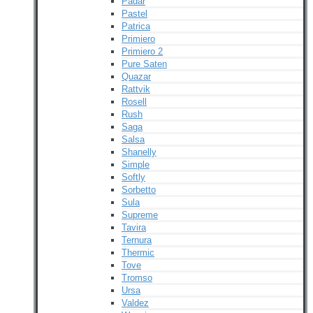
Padar
Pastel
Patrica
Primiero
Primiero 2
Pure Saten
Quazar
Rattvik
Rosell
Rush
Saga
Salsa
Shanelly
Simple
Softly
Sorbetto
Sula
Supreme
Tavira
Ternura
Thermic
Tove
Tromso
Ursa
Valdez