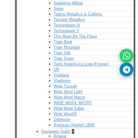
Sparkling Willow
Swan
Tadzio Metallico & Colibritz
Tessere Metallico
Texturologie IV
Texturologie V
This Must Be The Place
Tiger Beat
Tiger Mountain
Tiger Silk
Tiger Snow
Twist Again/Lora Logic/Engram
UR
Viridiana
Vladimiro
Wide Tussah
Wide Wool Light
Wide Wool Macro
WIDE WOOL MICRO
Wide Wool Sable
Wide Wool/R
Zebresse
Ательер (Atelier) 1930
Designers Guild
+
Amaya