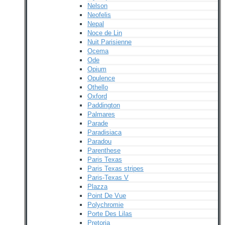
Nelson
Neofelis
Nepal
Noce de Lin
Nuit Parisienne
Ocema
Ode
Opium
Opulence
Othello
Oxford
Paddington
Palmares
Parade
Paradisiaca
Paradou
Parenthese
Paris Texas
Paris Texas stripes
Paris-Texas V
Plazza
Point De Vue
Polychromie
Porte Des Lilas
Pretoria