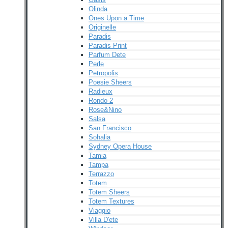
Olinda
Ones Upon a Time
Originelle
Paradis
Paradis Print
Parfum Dete
Perle
Petropolis
Poesie Sheers
Radieux
Rondo 2
Rose&Nino
Salsa
San Francisco
Sohalia
Sydney Opera House
Tamia
Tampa
Terrazzo
Totem
Totem Sheers
Totem Textures
Viaggio
Villa D'ete