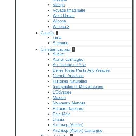
Voltige
Voyage Imaginaire
West Dream
Winona
Winona 2
Caselio
+
Lena
Scenario
Christian Lacroix
+
Atelier
Atelier Camargue
Au Theatre ce Soir
Belles Rives Prints And Weaves
Carnets Andalous
Histoires Naturalles
Incroyables et Merveilleuses
L'Odyssee
Maison
Nouveaux Mondes
Paradis Barbares
Pele-Mele
Utopia
Ательер (Atelier)
Ательер (Atelier) Camargue