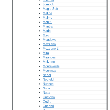
Lombok
Magic Soft
Maline
Malmo
Manitu
Mantra
Marie
May
Meadows
Mezzano
Mezzano 2
Mira
Mirandes
Molveno
Monteverde
Moonway
Nepal
Neufeld
Nuance
Nube
Nusa
Outboho
Outfit
Outland