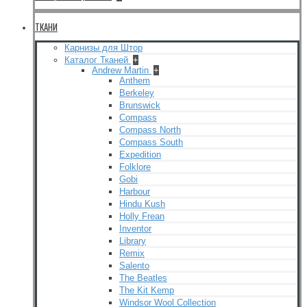
ТКАНИ
Карнизы для Штор
Каталог Тканей
+
Andrew Martin
+
Anthem
Berkeley
Brunswick
Compass
Compass North
Compass South
Expedition
Folklore
Gobi
Harbour
Hindu Kush
Holly Frean
Inventor
Library
Remix
Salento
The Beatles
The Kit Kemp
Windsor Wool Collection