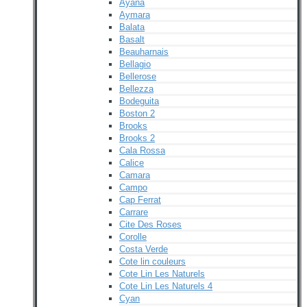
Ayana
Aymara
Balata
Basalt
Beauharnais
Bellagio
Bellerose
Bellezza
Bodeguita
Boston 2
Brooks
Brooks 2
Cala Rossa
Calice
Camara
Campo
Cap Ferrat
Carrare
Cite Des Roses
Corolle
Costa Verde
Cote lin couleurs
Cote Lin Les Naturels
Cote Lin Les Naturels 4
Cyan