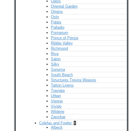
Oasis
Oriental Garden
Origins
Oslo
Palais
Palladio
Pomarium
Prince of Persia
Ribble Valley
Richmond
Riva
Salon
Silky
Sonoma
South Beach
Structures Trevira Weaves
Tatton Linens
Traviata
Urban
Vienna
Vivido
Wilderie
Zanzibar
Colefax and Fowler
+
Albeck