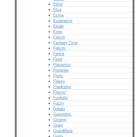
Elora
Elva
Esma
Esperance
Etude
Even
Falcon
Fantasy Time
Felicity
Fence
Fiord
Flamenco
Florange
Floris
Flossy
Frankston
Fresno
Funfetto
Fuzzy
Gelato
Geometric
Giverny
Grain
Grandiflora
Greta