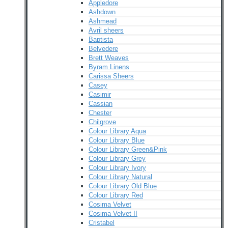
Appledore
Ashdown
Ashmead
Avril sheers
Baptista
Belvedere
Brett Weaves
Byram Linens
Carissa Sheers
Casey
Casimir
Cassian
Chester
Chilgrove
Colour Library Aqua
Colour Library Blue
Colour Library Green&Pink
Colour Library Grey
Colour Library Ivory
Colour Library Natural
Colour Library Old Blue
Colour Library Red
Cosima Velvet
Cosima Velvet II
Cristabel