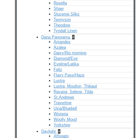
Rosella
Shaw
Slucerne Silks
Tennyson
Theodore
Tyndall Linen
Dana Panorama
+
Amandes
Azalea
Daisy/Rio morning
Diamond/Eve
Eveline/Latika
Feliz
Flaxy Pass/Haze
Lustra
Lustra, Moutlon, Thibaut
Ravana, Selena, Tilda
St.Andrews
Travertine
Uxia/Bluebell
Wisteria
Woolly Mood
Yorkshire
Daylight
+
Affogato