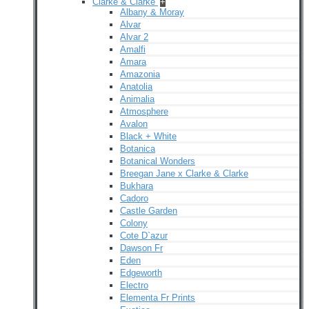
Clarke & Clarke
+
Albany & Moray
Alvar
Alvar 2
Amalfi
Amara
Amazonia
Anatolia
Animalia
Atmosphere
Avalon
Black + White
Botanica
Botanical Wonders
Breegan Jane x Clarke & Clarke
Bukhara
Cadoro
Castle Garden
Colony
Cote D`azur
Dawson Fr
Eden
Edgeworth
Electro
Elementa Fr Prints