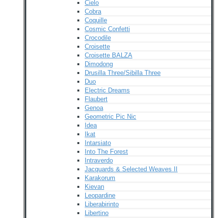
Cielo
Cobra
Coquille
Cosmic Confetti
Crocodile
Croisette
Croisette BALZA
Dimodong
Drusilla Three/Sibilla Three
Duo
Electric Dreams
Flaubert
Genoa
Geometric Pic Nic
Idea
Ikat
Intarsiato
Into The Forest
Intraverdo
Jacquards & Selected Weaves II
Karakorum
Kievan
Leopardine
Liberabirinto
Libertino