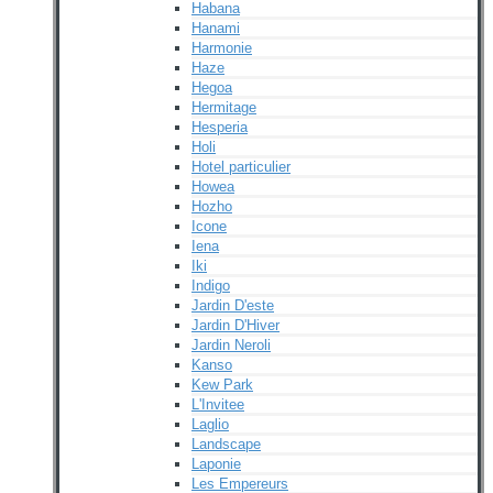
Habana
Hanami
Harmonie
Haze
Hegoa
Hermitage
Hesperia
Holi
Hotel particulier
Howea
Hozho
Icone
Iena
Iki
Indigo
Jardin D'este
Jardin D'Hiver
Jardin Neroli
Kanso
Kew Park
L'Invitee
Laglio
Landscape
Laponie
Les Empereurs