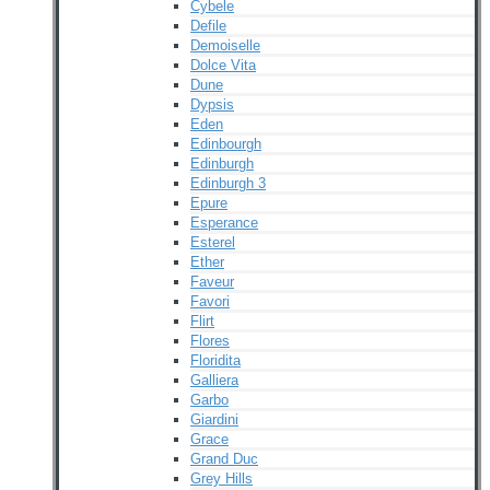
Cybele
Defile
Demoiselle
Dolce Vita
Dune
Dypsis
Eden
Edinbourgh
Edinburgh
Edinburgh 3
Epure
Esperance
Esterel
Ether
Faveur
Favori
Flirt
Flores
Floridita
Galliera
Garbo
Giardini
Grace
Grand Duc
Grey Hills