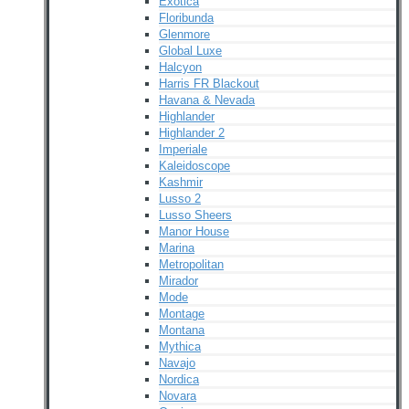
Exotica
Floribunda
Glenmore
Global Luxe
Halcyon
Harris FR Blackout
Havana & Nevada
Highlander
Highlander 2
Imperiale
Kaleidoscope
Kashmir
Lusso 2
Lusso Sheers
Manor House
Marina
Metropolitan
Mirador
Mode
Montage
Montana
Mythica
Navajo
Nordica
Novara