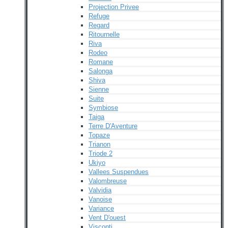
Projection Privee
Refuge
Regard
Ritournelle
Riva
Rodeo
Romane
Salonga
Shiva
Sienne
Suite
Symbiose
Taiga
Terre D'Aventure
Topaze
Trianon
Triode 2
Ukiyo
Vallees Suspendues
Valombreuse
Valvidia
Vanoise
Variance
Vent D'ouest
Visconti