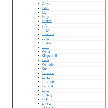
Gronzo
Hoku
Ida
Indigo
Interval
J.Air
Jagger
Jamrock
Java
Jersey
June
Kenai
Kingston II
Kobe
Komodo
Korso
La Roca
Lama
Lancashire
Lapland
Leda
Lemvig
Light up
Littoral
Lockout