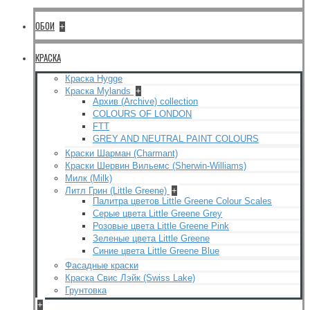
ОБОИ
+
КРАСКА
Краска Hygge
Краска Mylands
+
Архив (Archive) collection
COLOURS OF LONDON
FTT
GREY AND NEUTRAL PAINT COLOURS
Краски Шарман (Charmant)
Краски Шервин Вильемс (Sherwin-Williams)
Милк (Milk)
Литл Грин (Little Greene)
+
Палитра цветов Little Greene Colour Scales
Серые цвета Little Greene Grey
Розовые цвета Little Greene Pink
Зеленые цвета Little Greene
Синие цвета Little Greene Blue
Фасадные краски
Краска Свис Лэйк (Swiss Lake)
Грунтовка
+