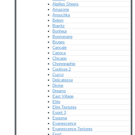
Alpilles Sheers
Amazone
Anouchka
Belem
Biarritz
Bonheur
Boomerang
Bruges
Cancale
Carioca
Chicago
Choregraphie
Coulisse 2
Cuzco
Delicatesse
Divine
Dreams
East Village
Elite
Elite Textures
Esprit 3
Espuma
Evanescence
Evanescence Textures
Fjord