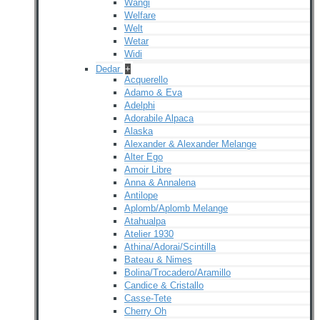
Wangi
Welfare
Welt
Wetar
Widi
Dedar
+
Acquerello
Adamo & Eva
Adelphi
Adorabile Alpaca
Alaska
Alexander & Alexander Melange
Alter Ego
Amoir Libre
Anna & Annalena
Antilope
Aplomb/Aplomb Melange
Atahualpa
Atelier 1930
Athina/Adorai/Scintilla
Bateau & Nimes
Bolina/Trocadero/Aramillo
Candice & Cristallo
Casse-Tete
Cherry Oh