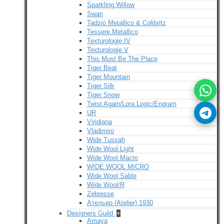
Sparkling Willow
Swan
Tadzio Metallico & Colibritz
Tessere Metallico
Texturologie IV
Texturologie V
This Must Be The Place
Tiger Beat
Tiger Mountain
Tiger Silk
Tiger Snow
Twist Again/Lora Logic/Engram
UR
Viridiana
Vladimiro
Wide Tussah
Wide Wool Light
Wide Wool Macro
WIDE WOOL MICRO
Wide Wool Sable
Wide Wool/R
Zebresse
Ательер (Atelier) 1930
Designers Guild
+
Amaya