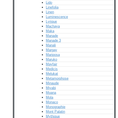
Lido
Linefolia
Linen
Luminescence
Lyrique
Machaya
Maka
Manade
Manade 3
Manali
Margay
Mariposa
Maruko
Mayfair
Medicis
Melukat
Metamorphose
Minaude
Miyabi
Moana
Mola
Monaco
Monographie
Mont Palatin
Mythique