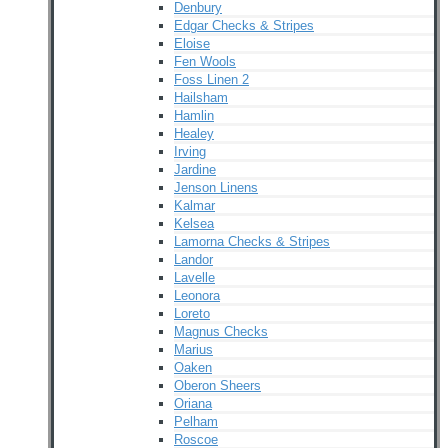
Denbury
Edgar Checks & Stripes
Eloise
Fen Wools
Foss Linen 2
Hailsham
Hamlin
Healey
Irving
Jardine
Jenson Linens
Kalmar
Kelsea
Lamorna Checks & Stripes
Landor
Lavelle
Leonora
Loreto
Magnus Checks
Marius
Oaken
Oberon Sheers
Oriana
Pelham
Roscoe