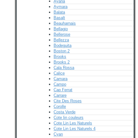
Ayana
Aymara
Balata
Basalt
Beauharnais
Bellagio
Bellerose
Bellezza
Bodeguita
Boston 2
Brooks
Brooks 2
Cala Rossa
Calice
Camara
Campo
Cap Ferrat
Carrare
Cite Des Roses
Corolle
Costa Verde
Cote lin couleurs
Cote Lin Les Naturels
Cote Lin Les Naturels 4
Cyan