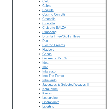
Cielo
Cobra
Coquille
Cosmic Confetti
Crocodile
Croisette
Croisette BALZA
Dimodong
Drusilla Three/Sibilla Three
Duo
Electric Dreams
Flaubert
Genoa
Geometric Pic Nic
Idea
Ikat
Intarsiato
Into The Forest
Intraverdo
Jacquards & Selected Weaves II
Karakorum
Kievan
Leopardine
Liberabirinto
Libertino