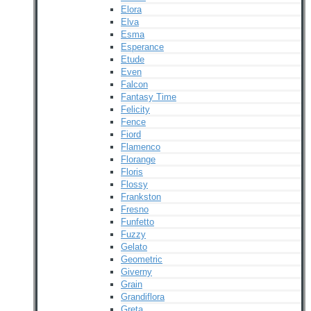
Elora
Elva
Esma
Esperance
Etude
Even
Falcon
Fantasy Time
Felicity
Fence
Fiord
Flamenco
Florange
Floris
Flossy
Frankston
Fresno
Funfetto
Fuzzy
Gelato
Geometric
Giverny
Grain
Grandiflora
Greta