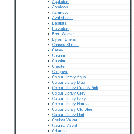
Appledore
Ashdown
Ashmead
Avril sheers
Baptista
Belvedere
Brett Weaves
Byram Linens
Carissa Sheers
Casey
Casimir
Cassian
Chester
Chilgrove
Colour Library Aqua
Colour Library Blue
Colour Library Green&Pink
Colour Library Grey
Colour Library Ivory
Colour Library Natural
Colour Library Old Blue
Colour Library Red
Cosima Velvet
Cosima Velvet II
Cristabel