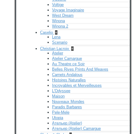
Voltige
Voyage Imaginaire
West Dream
Winona
Winona 2
Caselio
+
Lena
Scenario
Christian Lacroix
+
Atelier
Atelier Camargue
Au Theatre ce Soir
Belles Rives Prints And Weaves
Carnets Andalous
Histoires Naturalles
Incroyables et Merveilleuses
L'Odyssee
Maison
Nouveaux Mondes
Paradis Barbares
Pele-Mele
Utopia
Ательер (Atelier)
Ательер (Atelier) Camargue