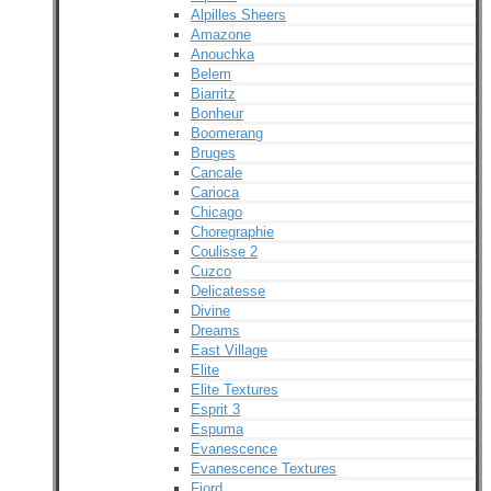
Alpilles Sheers
Amazone
Anouchka
Belem
Biarritz
Bonheur
Boomerang
Bruges
Cancale
Carioca
Chicago
Choregraphie
Coulisse 2
Cuzco
Delicatesse
Divine
Dreams
East Village
Elite
Elite Textures
Esprit 3
Espuma
Evanescence
Evanescence Textures
Fjord