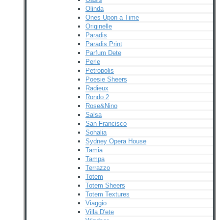
Olinda
Ones Upon a Time
Originelle
Paradis
Paradis Print
Parfum Dete
Perle
Petropolis
Poesie Sheers
Radieux
Rondo 2
Rose&Nino
Salsa
San Francisco
Sohalia
Sydney Opera House
Tamia
Tampa
Terrazzo
Totem
Totem Sheers
Totem Textures
Viaggio
Villa D'ete