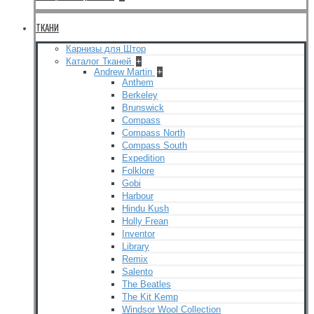
ТКАНИ
Карнизы для Штор
Каталог Тканей
+
Andrew Martin
+
Anthem
Berkeley
Brunswick
Compass
Compass North
Compass South
Expedition
Folklore
Gobi
Harbour
Hindu Kush
Holly Frean
Inventor
Library
Remix
Salento
The Beatles
The Kit Kemp
Windsor Wool Collection