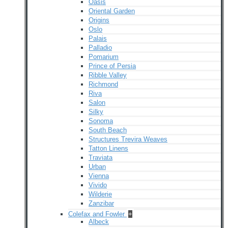
Oasis
Oriental Garden
Origins
Oslo
Palais
Palladio
Pomarium
Prince of Persia
Ribble Valley
Richmond
Riva
Salon
Silky
Sonoma
South Beach
Structures Trevira Weaves
Tatton Linens
Traviata
Urban
Vienna
Vivido
Wilderie
Zanzibar
Colefax and Fowler
+
Albeck