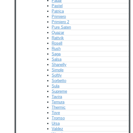
Padar
Pastel
Patrica
Primiero
Primiero 2
Pure Saten
Quazar
Rattvik
Rosell
Rush
Saga
Salsa
Shanelly
Simple
Softly
Sorbetto
Sula
Supreme
Tavira
Ternura
Thermic
Tove
Tromso
Ursa
Valdez