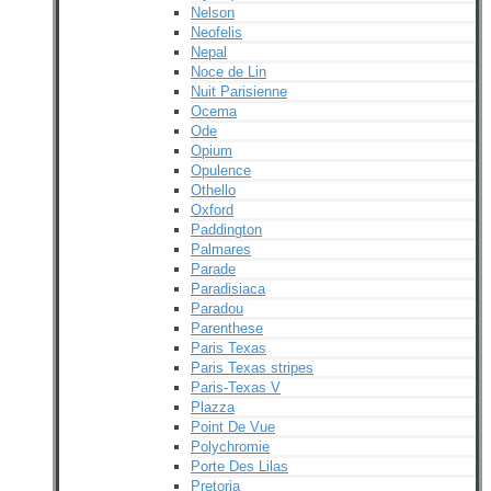
Nelson
Neofelis
Nepal
Noce de Lin
Nuit Parisienne
Ocema
Ode
Opium
Opulence
Othello
Oxford
Paddington
Palmares
Parade
Paradisiaca
Paradou
Parenthese
Paris Texas
Paris Texas stripes
Paris-Texas V
Plazza
Point De Vue
Polychromie
Porte Des Lilas
Pretoria