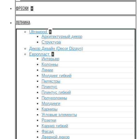
ФРЕСКИ
+
ЛЕПНИНА
Ultrawood
+
Архитектурный декор
Структура
Декор Дизайн (Decor Dizayn)
Европласт
+
Интерьер
Колонны
Линии
Молдинг гибкий
Пилястры
Плинтус
Плинтус гибкий
Полуколонны
Молдинги
Карнизы
Угловые элементы
Розетки
Карниз гибкий
Фасад
Дверной декор