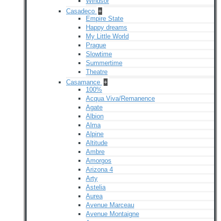
Windsor
Casadeco
+
Empire State
Happy dreams
My Little World
Prague
Slowtime
Summertime
Theatre
Casamance
+
100%
Acqua Viva/Remanence
Agate
Albion
Alma
Alpine
Altitude
Ambre
Amorgos
Arizona 4
Arty
Astelia
Aurea
Avenue Marceau
Avenue Montaigne