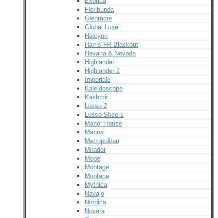
Exotica
Floribunda
Glenmore
Global Luxe
Halcyon
Harris FR Blackout
Havana & Nevada
Highlander
Highlander 2
Imperiale
Kaleidoscope
Kashmir
Lusso 2
Lusso Sheers
Manor House
Marina
Metropolitan
Mirador
Mode
Montage
Montana
Mythica
Navajo
Nordica
Novara