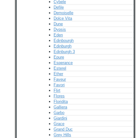
Cybele
Defile
Demoiselle
Dolce Vita
Dune
Dypsis
Eden
Edinbourgh
Edinburgh
Edinburgh 3
Epure
Esperance
Esterel
Ether
Faveur
Favori
Flirt
Flores
Floridita
Galliera
Garbo
Giardini
Grace
Grand Duc
Grey Hills