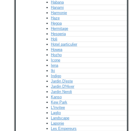
Habana
Hanami
Harmonie
Haze
Hegoa
Hermitage
Hesperia
Holi
Hotel particulier
Howea
Hozho
Icone
Iena
Iki
Indigo
Jardin D'este
Jardin D'Hiver
Jardin Neroli
Kanso
Kew Park
L'Invitee
Laglio
Landscape
Laponie
Les Empereurs