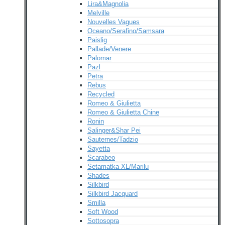
Lira&Magnolia
Melville
Nouvelles Vagues
Oceano/Serafino/Samsara
Paislig
Pallade/Venere
Palomar
Pazl
Petra
Rebus
Recycled
Romeo & Giulietta
Romeo & Giulietta Chine
Ronin
Salinger&Shar Pei
Sauternes/Tadzio
Sayetta
Scarabeo
Setamatka XL/Marilu
Shades
Silkbird
Silkbird Jacquard
Smilla
Soft Wood
Sottosopra