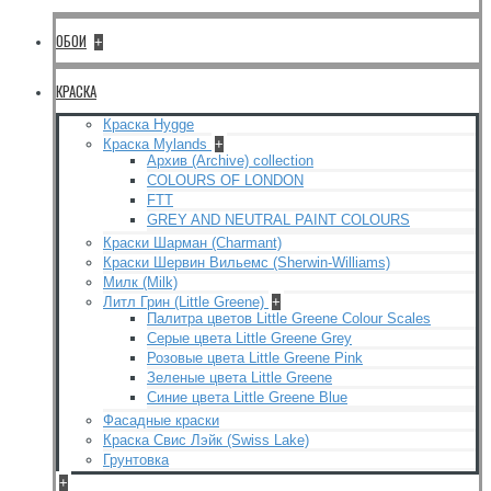
ОБОИ
+
КРАСКА
Краска Hygge
Краска Mylands
+
Архив (Archive) collection
COLOURS OF LONDON
FTT
GREY AND NEUTRAL PAINT COLOURS
Краски Шарман (Charmant)
Краски Шервин Вильемс (Sherwin-Williams)
Милк (Milk)
Литл Грин (Little Greene)
+
Палитра цветов Little Greene Colour Scales
Серые цвета Little Greene Grey
Розовые цвета Little Greene Pink
Зеленые цвета Little Greene
Синие цвета Little Greene Blue
Фасадные краски
Краска Свис Лэйк (Swiss Lake)
Грунтовка
+