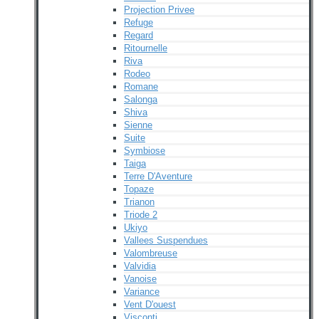
Projection Privee
Refuge
Regard
Ritournelle
Riva
Rodeo
Romane
Salonga
Shiva
Sienne
Suite
Symbiose
Taiga
Terre D'Aventure
Topaze
Trianon
Triode 2
Ukiyo
Vallees Suspendues
Valombreuse
Valvidia
Vanoise
Variance
Vent D'ouest
Visconti