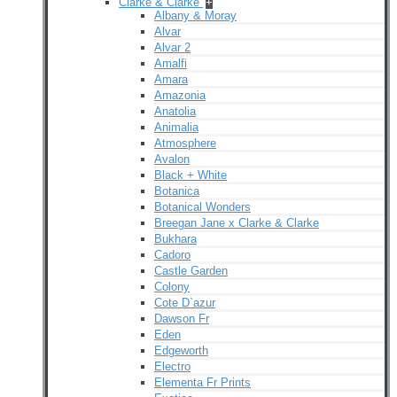
Clarke & Clarke
+
Albany & Moray
Alvar
Alvar 2
Amalfi
Amara
Amazonia
Anatolia
Animalia
Atmosphere
Avalon
Black + White
Botanica
Botanical Wonders
Breegan Jane x Clarke & Clarke
Bukhara
Cadoro
Castle Garden
Colony
Cote D`azur
Dawson Fr
Eden
Edgeworth
Electro
Elementa Fr Prints