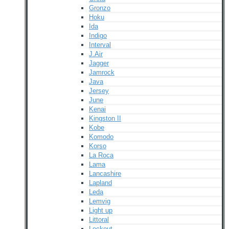
Gronzo
Hoku
Ida
Indigo
Interval
J.Air
Jagger
Jamrock
Java
Jersey
June
Kenai
Kingston II
Kobe
Komodo
Korso
La Roca
Lama
Lancashire
Lapland
Leda
Lemvig
Light up
Littoral
Lockout