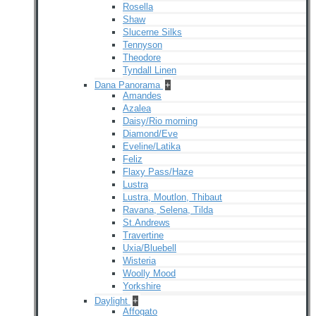
Rosella
Shaw
Slucerne Silks
Tennyson
Theodore
Tyndall Linen
Dana Panorama
+
Amandes
Azalea
Daisy/Rio morning
Diamond/Eve
Eveline/Latika
Feliz
Flaxy Pass/Haze
Lustra
Lustra, Moutlon, Thibaut
Ravana, Selena, Tilda
St.Andrews
Travertine
Uxia/Bluebell
Wisteria
Woolly Mood
Yorkshire
Daylight
+
Affogato