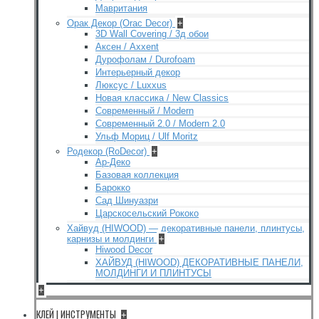
Мавритания
Орак Декор (Orac Decor)
+
3D Wall Covering / 3д обои
Аксен / Axxent
Дурофолам / Durofoam
Интерьерный декор
Люксус / Luxxus
Новая классика / New Classics
Современный / Modern
Современный 2.0 / Modern 2.0
Ульф Мориц / Ulf Moritz
Родекор (RoDecor)
+
Ар-Деко
Базовая коллекция
Барокко
Сад Шинуазри
Царскосельский Рококо
Хайвуд (HIWOOD) — декоративные панели, плинтусы,
карнизы и молдинги
+
Hiwood Decor
ХАЙВУД (HIWOOD) ДЕКОРАТИВНЫЕ ПАНЕЛИ,
МОЛДИНГИ И ПЛИНТУСЫ
+
КЛЕЙ | ИНСТРУМЕНТЫ
+