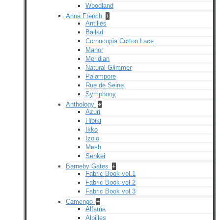
Woodland
Anna French
+
Antilles
Ballad
Cornucopia Cotton Lace
Manor
Meridian
Natural Glimmer
Palampore
Rue de Seine
Symphony
Anthology
+
Azuri
Hibiki
Ikko
Izolo
Mesh
Senkei
Barneby Gates
+
Fabric Book vol.1
Fabric Book vol.2
Fabric Book vol.3
Camengo
+
Alfama
Alpilles