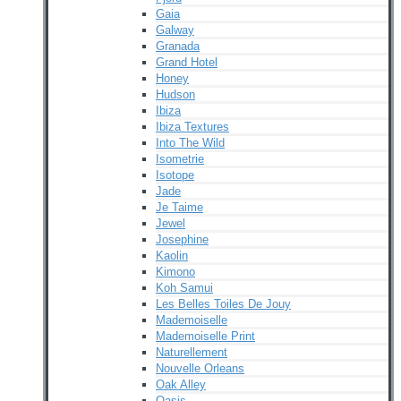
Gaia
Galway
Granada
Grand Hotel
Honey
Hudson
Ibiza
Ibiza Textures
Into The Wild
Isometrie
Isotope
Jade
Je Taime
Jewel
Josephine
Kaolin
Kimono
Koh Samui
Les Belles Toiles De Jouy
Mademoiselle
Mademoiselle Print
Naturellement
Nouvelle Orleans
Oak Alley
Oasis