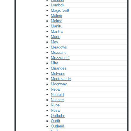
Lombok
Magic Soft
Maline
Malmo
Manitu
Mantra
Marie
May
Meadows
Mezzano
Mezzano 2
Mira
Mirandes
Molveno
Monteverde
Moonway
Nepal
Neufeld
Nuance
Nube
Nusa
Outboho
Outfit
Outland