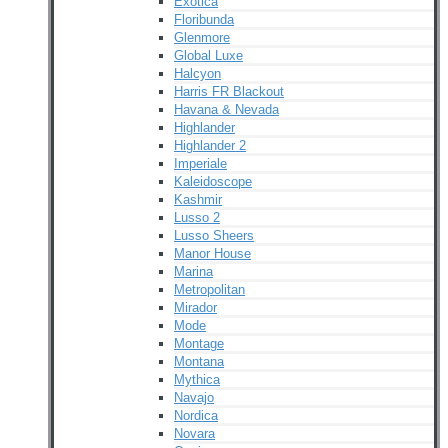
Exotica
Floribunda
Glenmore
Global Luxe
Halcyon
Harris FR Blackout
Havana & Nevada
Highlander
Highlander 2
Imperiale
Kaleidoscope
Kashmir
Lusso 2
Lusso Sheers
Manor House
Marina
Metropolitan
Mirador
Mode
Montage
Montana
Mythica
Navajo
Nordica
Novara