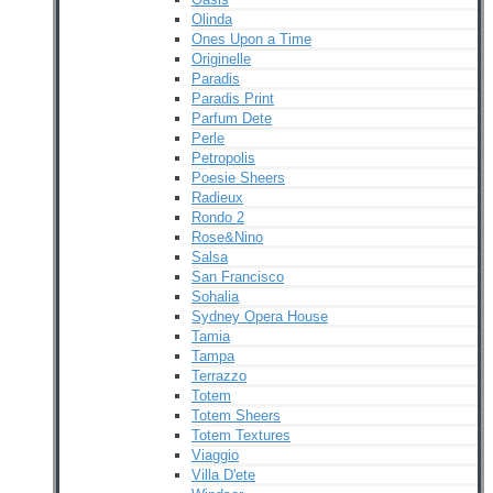
Olinda
Ones Upon a Time
Originelle
Paradis
Paradis Print
Parfum Dete
Perle
Petropolis
Poesie Sheers
Radieux
Rondo 2
Rose&Nino
Salsa
San Francisco
Sohalia
Sydney Opera House
Tamia
Tampa
Terrazzo
Totem
Totem Sheers
Totem Textures
Viaggio
Villa D'ete