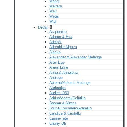
Wangi
Welfare
Welt
Wetar
Widi
Dedar
+
Acquerello
Adamo & Eva
Adelphi
Adorabile Alpaca
Alaska
Alexander & Alexander Melange
Alter Ego
Amoir Libre
Anna & Annalena
Antilope
Aplomb/Aplomb Melange
Atahualpa
Atelier 1930
Athina/Adorai/Scintilla
Bateau & Nimes
Bolina/Trocadero/Aramillo
Candice & Cristallo
Casse-Tete
Cherry Oh