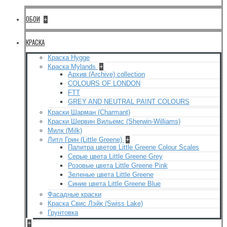
ОБОИ
+
КРАСКА
Краска Hygge
Краска Mylands
+
Архив (Archive) collection
COLOURS OF LONDON
FTT
GREY AND NEUTRAL PAINT COLOURS
Краски Шарман (Charmant)
Краски Шервин Вильемс (Sherwin-Williams)
Милк (Milk)
Литл Грин (Little Greene)
+
Палитра цветов Little Greene Colour Scales
Серые цвета Little Greene Grey
Розовые цвета Little Greene Pink
Зеленые цвета Little Greene
Синие цвета Little Greene Blue
Фасадные краски
Краска Свис Лэйк (Swiss Lake)
Грунтовка
+