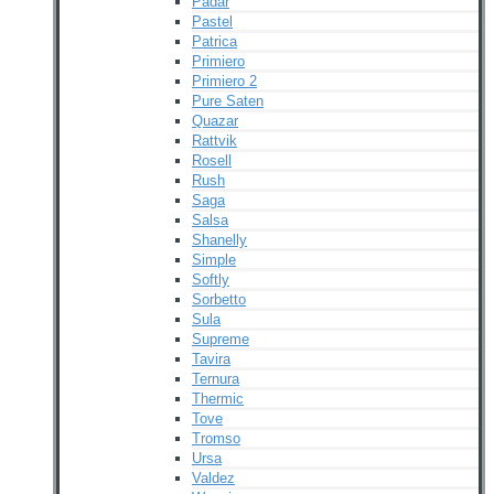
Padar
Pastel
Patrica
Primiero
Primiero 2
Pure Saten
Quazar
Rattvik
Rosell
Rush
Saga
Salsa
Shanelly
Simple
Softly
Sorbetto
Sula
Supreme
Tavira
Ternura
Thermic
Tove
Tromso
Ursa
Valdez