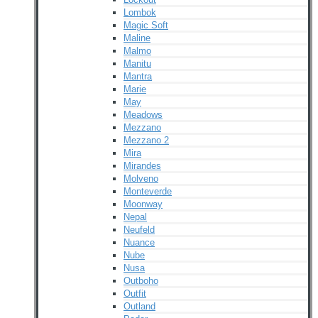
Lombok
Magic Soft
Maline
Malmo
Manitu
Mantra
Marie
May
Meadows
Mezzano
Mezzano 2
Mira
Mirandes
Molveno
Monteverde
Moonway
Nepal
Neufeld
Nuance
Nube
Nusa
Outboho
Outfit
Outland