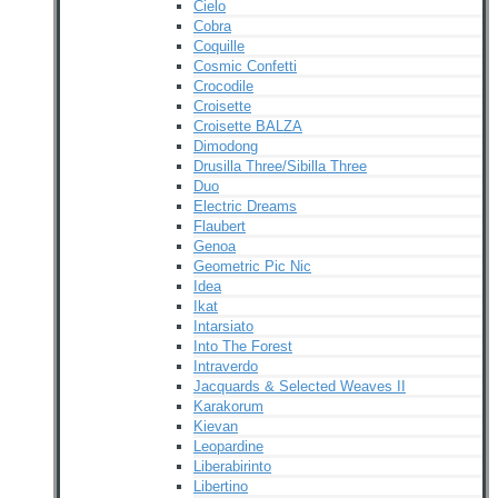
Cielo
Cobra
Coquille
Cosmic Confetti
Crocodile
Croisette
Croisette BALZA
Dimodong
Drusilla Three/Sibilla Three
Duo
Electric Dreams
Flaubert
Genoa
Geometric Pic Nic
Idea
Ikat
Intarsiato
Into The Forest
Intraverdo
Jacquards & Selected Weaves II
Karakorum
Kievan
Leopardine
Liberabirinto
Libertino