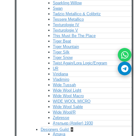
Sparkling Willow
Swan
Tadzio Metallico & Colibritz
Tessere Metallico
Texturologie IV
Texturologie V
This Must Be The Place
Tiger Beat
Tiger Mountain
Tiger Silk
Tiger Snow
Twist Again/Lora Logic/Engram
UR
Viridiana
Vladimiro
Wide Tussah
Wide Wool Light
Wide Wool Macro
WIDE WOOL MICRO
Wide Wool Sable
Wide Wool/R
Zebresse
Ательер (Atelier) 1930
Designers Guild
+
Amaya