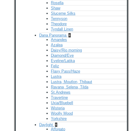
Rosella
Shaw
Slucerne Silks
Tennyson
Theodore
Tyndall Linen
Dana Panorama
+
Amandes
Azalea
Daisy/Rio morning
Diamond/Eve
Eveline/Latika
Feliz
Flaxy Pass/Haze
Lustra
Lustra, Moutlon, Thibaut
Ravana, Selena, Tilda
St.Andrews
Travertine
Uxia/Bluebell
Wisteria
Woolly Mood
Yorkshire
Daylight
+
Affogato