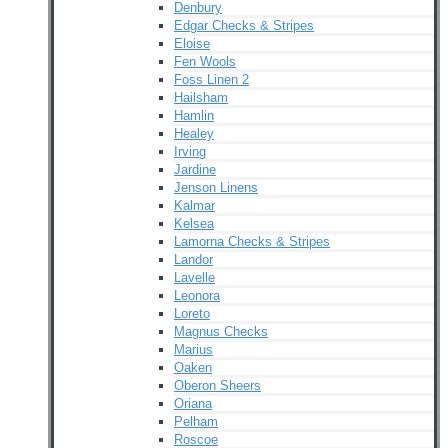
Denbury
Edgar Checks & Stripes
Eloise
Fen Wools
Foss Linen 2
Hailsham
Hamlin
Healey
Irving
Jardine
Jenson Linens
Kalmar
Kelsea
Lamorna Checks & Stripes
Landor
Lavelle
Leonora
Loreto
Magnus Checks
Marius
Oaken
Oberon Sheers
Oriana
Pelham
Roscoe