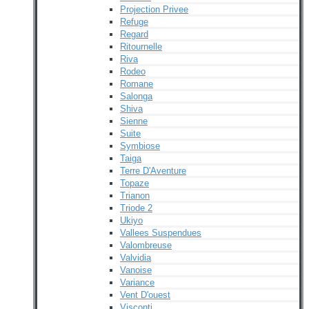
Projection Privee
Refuge
Regard
Ritournelle
Riva
Rodeo
Romane
Salonga
Shiva
Sienne
Suite
Symbiose
Taiga
Terre D'Aventure
Topaze
Trianon
Triode 2
Ukiyo
Vallees Suspendues
Valombreuse
Valvidia
Vanoise
Variance
Vent D'ouest
Visconti