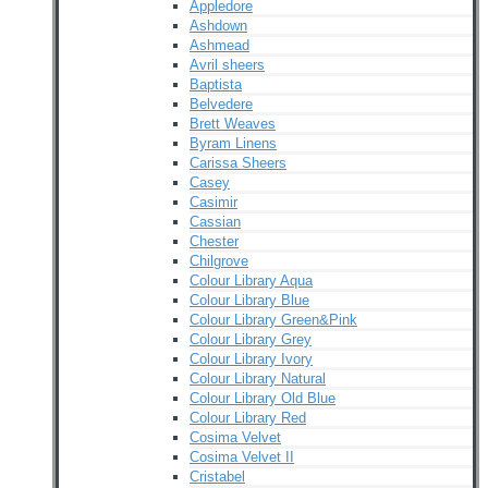
Appledore
Ashdown
Ashmead
Avril sheers
Baptista
Belvedere
Brett Weaves
Byram Linens
Carissa Sheers
Casey
Casimir
Cassian
Chester
Chilgrove
Colour Library Aqua
Colour Library Blue
Colour Library Green&Pink
Colour Library Grey
Colour Library Ivory
Colour Library Natural
Colour Library Old Blue
Colour Library Red
Cosima Velvet
Cosima Velvet II
Cristabel