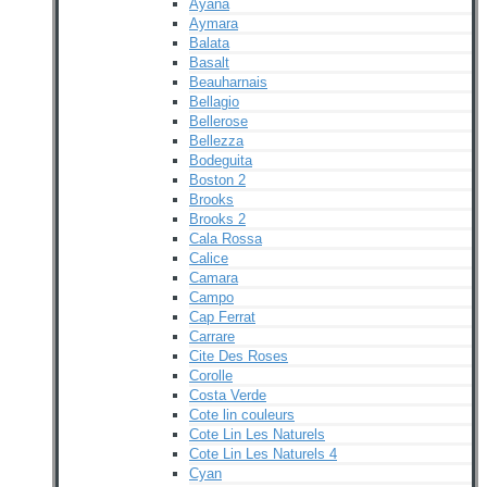
Ayana
Aymara
Balata
Basalt
Beauharnais
Bellagio
Bellerose
Bellezza
Bodeguita
Boston 2
Brooks
Brooks 2
Cala Rossa
Calice
Camara
Campo
Cap Ferrat
Carrare
Cite Des Roses
Corolle
Costa Verde
Cote lin couleurs
Cote Lin Les Naturels
Cote Lin Les Naturels 4
Cyan