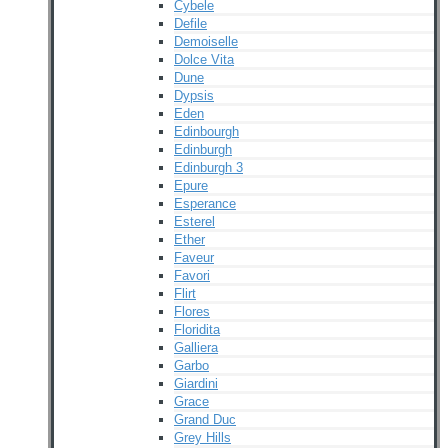
Cybele
Defile
Demoiselle
Dolce Vita
Dune
Dypsis
Eden
Edinbourgh
Edinburgh
Edinburgh 3
Epure
Esperance
Esterel
Ether
Faveur
Favori
Flirt
Flores
Floridita
Galliera
Garbo
Giardini
Grace
Grand Duc
Grey Hills