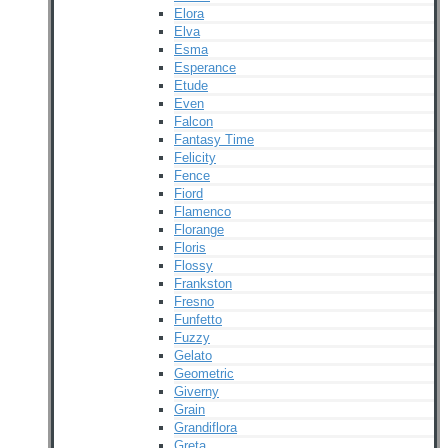
Elora
Elva
Esma
Esperance
Etude
Even
Falcon
Fantasy Time
Felicity
Fence
Fiord
Flamenco
Florange
Floris
Flossy
Frankston
Fresno
Funfetto
Fuzzy
Gelato
Geometric
Giverny
Grain
Grandiflora
Greta