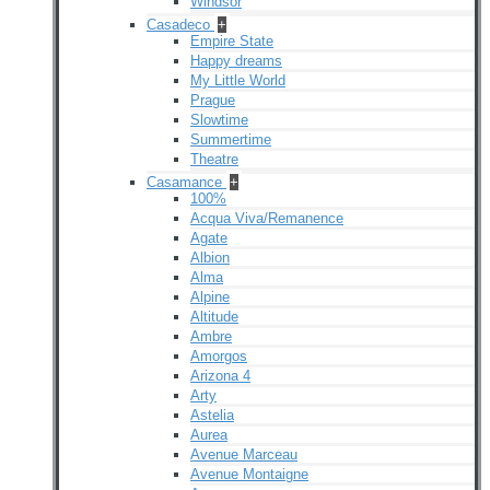
Windsor
Casadeco
+
Empire State
Happy dreams
My Little World
Prague
Slowtime
Summertime
Theatre
Casamance
+
100%
Acqua Viva/Remanence
Agate
Albion
Alma
Alpine
Altitude
Ambre
Amorgos
Arizona 4
Arty
Astelia
Aurea
Avenue Marceau
Avenue Montaigne