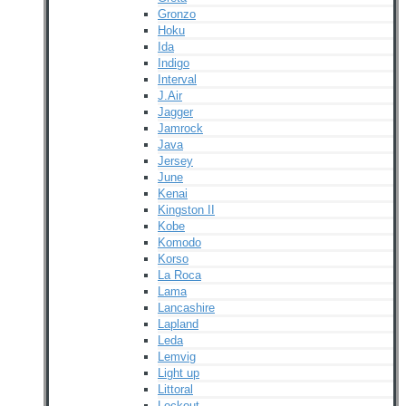
Gronzo
Hoku
Ida
Indigo
Interval
J.Air
Jagger
Jamrock
Java
Jersey
June
Kenai
Kingston II
Kobe
Komodo
Korso
La Roca
Lama
Lancashire
Lapland
Leda
Lemvig
Light up
Littoral
Lockout