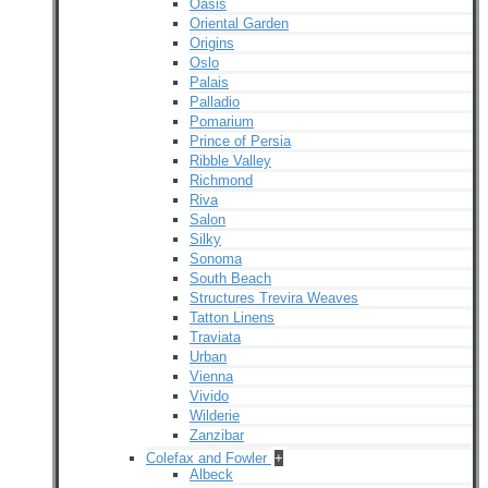
Oasis
Oriental Garden
Origins
Oslo
Palais
Palladio
Pomarium
Prince of Persia
Ribble Valley
Richmond
Riva
Salon
Silky
Sonoma
South Beach
Structures Trevira Weaves
Tatton Linens
Traviata
Urban
Vienna
Vivido
Wilderie
Zanzibar
Colefax and Fowler
+
Albeck