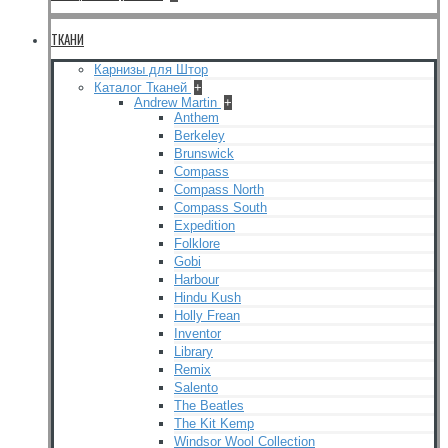
ТКАНИ
Карнизы для Штор
Каталог Тканей
+
Andrew Martin
+
Anthem
Berkeley
Brunswick
Compass
Compass North
Compass South
Expedition
Folklore
Gobi
Harbour
Hindu Kush
Holly Frean
Inventor
Library
Remix
Salento
The Beatles
The Kit Kemp
Windsor Wool Collection