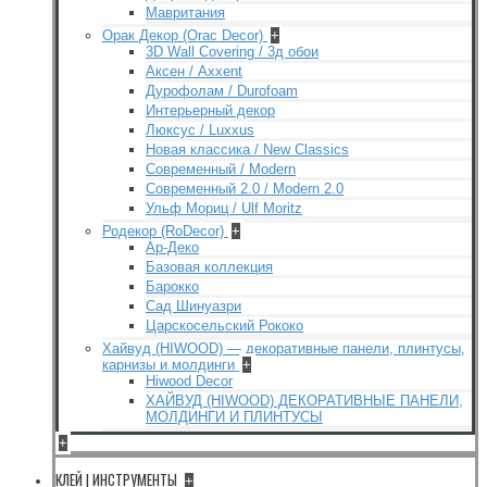
Мавритания
Орак Декор (Orac Decor)
+
3D Wall Covering / 3д обои
Аксен / Axxent
Дурофолам / Durofoam
Интерьерный декор
Люксус / Luxxus
Новая классика / New Classics
Современный / Modern
Современный 2.0 / Modern 2.0
Ульф Мориц / Ulf Moritz
Родекор (RoDecor)
+
Ар-Деко
Базовая коллекция
Барокко
Сад Шинуазри
Царскосельский Рококо
Хайвуд (HIWOOD) — декоративные панели, плинтусы,
карнизы и молдинги
+
Hiwood Decor
ХАЙВУД (HIWOOD) ДЕКОРАТИВНЫЕ ПАНЕЛИ,
МОЛДИНГИ И ПЛИНТУСЫ
+
КЛЕЙ | ИНСТРУМЕНТЫ
+