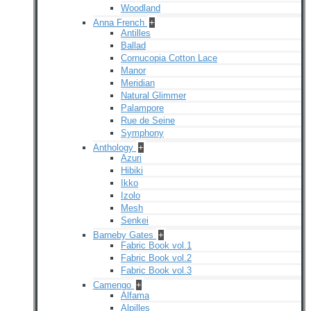
Woodland
Anna French
+
Antilles
Ballad
Cornucopia Cotton Lace
Manor
Meridian
Natural Glimmer
Palampore
Rue de Seine
Symphony
Anthology
+
Azuri
Hibiki
Ikko
Izolo
Mesh
Senkei
Barneby Gates
+
Fabric Book vol.1
Fabric Book vol.2
Fabric Book vol.3
Camengo
+
Alfama
Alpilles