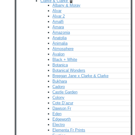
Clarke & Clarke
+
Albany & Moray
Alvar
Alvar 2
Amalfi
Amara
Amazonia
Anatolia
Animalia
Atmosphere
Avalon
Black + White
Botanica
Botanical Wonders
Breegan Jane x Clarke & Clarke
Bukhara
Cadoro
Castle Garden
Colony
Cote D`azur
Dawson Fr
Eden
Edgeworth
Electro
Elementa Fr Prints