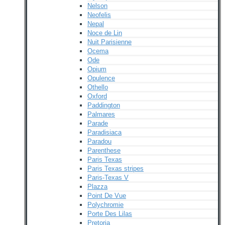
Nelson
Neofelis
Nepal
Noce de Lin
Nuit Parisienne
Ocema
Ode
Opium
Opulence
Othello
Oxford
Paddington
Palmares
Parade
Paradisiaca
Paradou
Parenthese
Paris Texas
Paris Texas stripes
Paris-Texas V
Plazza
Point De Vue
Polychromie
Porte Des Lilas
Pretoria