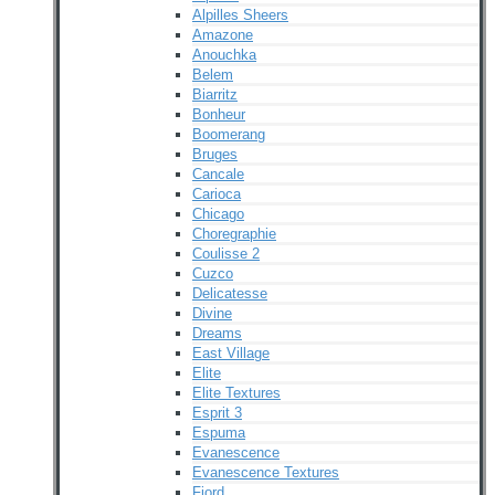
Alpilles Sheers
Amazone
Anouchka
Belem
Biarritz
Bonheur
Boomerang
Bruges
Cancale
Carioca
Chicago
Choregraphie
Coulisse 2
Cuzco
Delicatesse
Divine
Dreams
East Village
Elite
Elite Textures
Esprit 3
Espuma
Evanescence
Evanescence Textures
Fjord