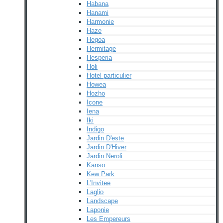
Habana
Hanami
Harmonie
Haze
Hegoa
Hermitage
Hesperia
Holi
Hotel particulier
Howea
Hozho
Icone
Iena
Iki
Indigo
Jardin D'este
Jardin D'Hiver
Jardin Neroli
Kanso
Kew Park
L'Invitee
Laglio
Landscape
Laponie
Les Empereurs