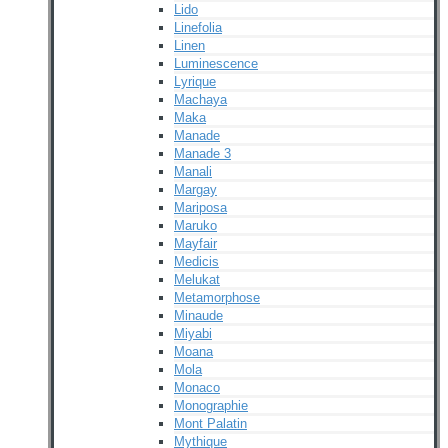
Lido
Linefolia
Linen
Luminescence
Lyrique
Machaya
Maka
Manade
Manade 3
Manali
Margay
Mariposa
Maruko
Mayfair
Medicis
Melukat
Metamorphose
Minaude
Miyabi
Moana
Mola
Monaco
Monographie
Mont Palatin
Mythique