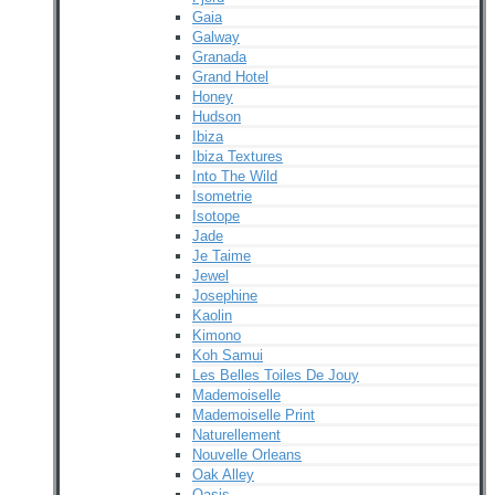
Gaia
Galway
Granada
Grand Hotel
Honey
Hudson
Ibiza
Ibiza Textures
Into The Wild
Isometrie
Isotope
Jade
Je Taime
Jewel
Josephine
Kaolin
Kimono
Koh Samui
Les Belles Toiles De Jouy
Mademoiselle
Mademoiselle Print
Naturellement
Nouvelle Orleans
Oak Alley
Oasis