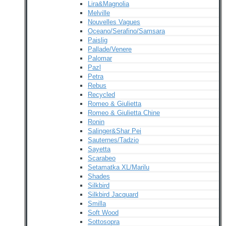
Lira&Magnolia
Melville
Nouvelles Vagues
Oceano/Serafino/Samsara
Paislig
Pallade/Venere
Palomar
Pazl
Petra
Rebus
Recycled
Romeo & Giulietta
Romeo & Giulietta Chine
Ronin
Salinger&Shar Pei
Sauternes/Tadzio
Sayetta
Scarabeo
Setamatka XL/Marilu
Shades
Silkbird
Silkbird Jacquard
Smilla
Soft Wood
Sottosopra