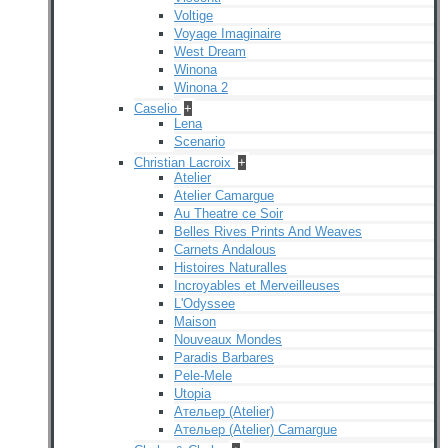
Voltige
Voyage Imaginaire
West Dream
Winona
Winona 2
Caselio
+
Lena
Scenario
Christian Lacroix
+
Atelier
Atelier Camargue
Au Theatre ce Soir
Belles Rives Prints And Weaves
Carnets Andalous
Histoires Naturalles
Incroyables et Merveilleuses
L'Odyssee
Maison
Nouveaux Mondes
Paradis Barbares
Pele-Mele
Utopia
Ательер (Atelier)
Ательер (Atelier) Camargue