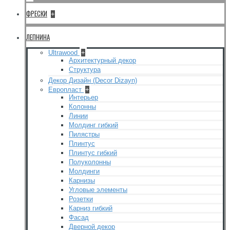
ФРЕСКИ
+
ЛЕПНИНА
Ultrawood
+
Архитектурный декор
Структура
Декор Дизайн (Decor Dizayn)
Европласт
+
Интерьер
Колонны
Линии
Молдинг гибкий
Пилястры
Плинтус
Плинтус гибкий
Полуколонны
Молдинги
Карнизы
Угловые элементы
Розетки
Карниз гибкий
Фасад
Дверной декор